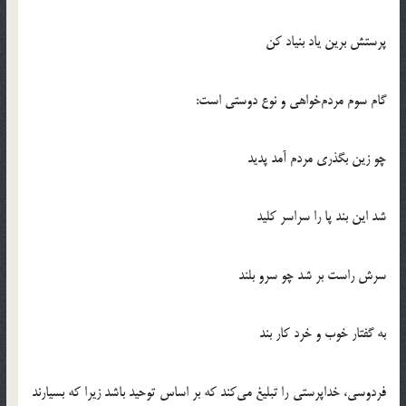
پرستش برين ياد بنياد كن
گام سوم مردم‌خواهي و نوع دوستي است:
چو زين بگذري مردم آمد پديد
شد اين بند پا را سراسر كليد
سرش راست بر شد چو سرو بلند
به گفتار خوب و خرد كار بند
فردوسي، خداپرستي را تبليغ مي‌كند كه بر اساس توحيد باشد زيرا كه بسيارند