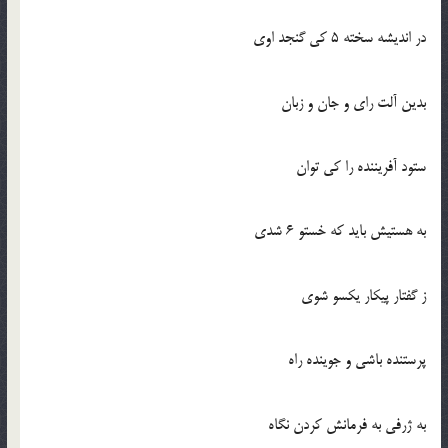
در انديشه سخته 5 كي گنجد اوي
بدين آلت راي و جان و زبان
ستود آفريننده را كي توان
به هستيش بايد كه خستو 6 شدي
ز گفتار پيكار يكسو شوي
پرستنده باشي و جوينده راه
به ژرفي به فرمانش كردن نگاه