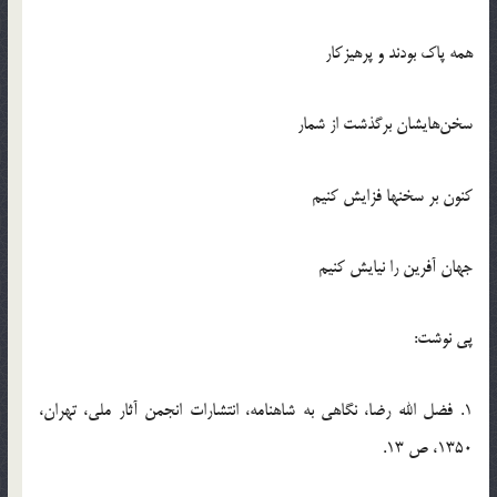
همه پاك بودند و پرهيزكار
سخن‌هايشان برگذشت از شمار
كنون بر سخنها فزايش كنيم
جهان آفرين را نيايش كنيم
پی نوشت:
1. فضل الله رضا، نگاهي به شاهنامه، انتشارات انجمن آثار ملي، تهران،
1350، ص 13.