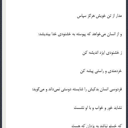
مدار از تن خويش هرگز سپاس
و از انسان مي‌خواهد كه پيوسته به خشنودي خدا بينديشد:
ز خشنودي ايزد انديشه كن
خردمندي و راستي پيشه كن
فردوسي انسان بدكيش را شايسته دوستي نمي‌داند و مي‌گويد:
نشايد خور و خواب و با او نشست
كه خستو نباشد به يزدان كه هست