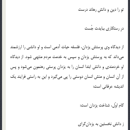
تو را دين و دانش رهاند درست
درِ رستگاري ببايدت جُست
از ديدگاه وي پرستش يزدان، فلسفه حيات آدمي است و او دانشي را ارزشمند
مي‌داند كه به پرستش يزدان و سپس به خدمت مردم منتهي شود. از ديدگاه
او خردمندي و دانش ابتدا انسان را به يزدان پرستي رهنمون مي‌شود و پس
از آن انسان و منش انسان دوستي را پي مي‌گيرد و اين به راستي فرايند يك
انديشه عرفاني است:
گام اوّل، شناخت يزدان است:
ز دانش نخستين به يزدان‌گراي