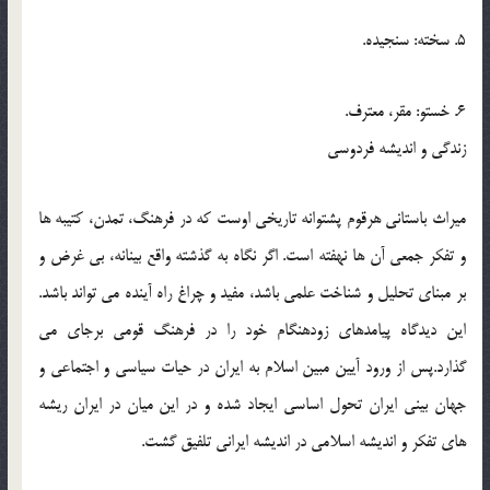
5. سخته: سنجيده.
6. خستو: مقر، معترف.
زندگى و انديشه فردوسى
ميراث باستانى هرقوم پشتوانه تاريخى اوست كه در فرهنگ، تمدن، كتيبه ها
و تفكر جمعى آن ها نهفته است. اگر نگاه به گذشته واقع بينانه، بى غرض و
بر مبناى تحليل و شناخت علمى باشد، مفيد و چراغ راه آينده مى تواند باشد.
اين ديدگاه پيامدهاى زودهنگام خود را در فرهنگ قومى برجاى مى
گذارد.پس از ورود آيين مبين اسلام به ايران در حيات سياسى و اجتماعى و
جهان بينى ايران تحول اساسى ايجاد شده و در اين ميان در ايران ريشه
هاى تفكر و انديشه اسلامى در انديشه ايرانى تلفيق گشت.