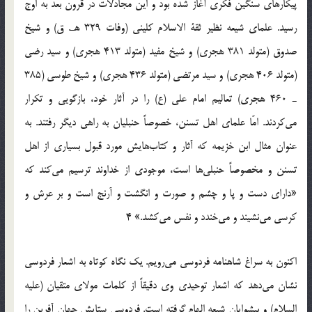
پيكارهاي سنگين فكري آغاز شده بود و اين مجادلات در قرون بعد به اوج
رسيد. علماي شيعه نظير ثقة الاسلام كليني (وفات 329 هـ. ق) و شيخ
صدوق (متولد 381 هجري) و شيخ مفيد (متولد 413 هجري) و سيد رضي
(متولد 406 هجري) و سيد مرتضي (متولد 436 هجري) و شيخ طوسي (385
ـ 460 هجري) تعاليم امام علي (ع) را در آثار خود، بازگويي و تكرار
مي‌كردند. امّا علماي اهل تسنن، خصوصاً حنبليان به راهي ديگر رفتند. به
عنوان مثال ابن خزيمه كه آثار و كتاب‌هايش مورد قبول بسياري از اهل
تسنن و مخصوصاً حنبلي‌ها است، موجودي از خداوند ترسيم مي‌كند كه
«داراي دست و پا و چشم و صورت و انگشت و آرنج است و بر عرش و
كرسي مي‌نشيند و مي‌خندد و نفس مي‌كشد.» 4
اكنون به سراغ شاهنامه فردوسي مي‌رويم. يك نگاه كوتاه به اشعار فردوسي
نشان مي‌دهد كه اشعار توحيدي وي دقيقاً از كلمات مولاي متقيان (علیه
السلام) و پيشوايان شيعه الهام گرفته است. فردوسي ستايش جهان آفرين را