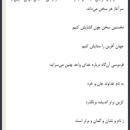
سرآغاز هر سخن مي‌داند:
نخستين سخن چون گشايش كنيم
جهان آفرين را ستايش كنيم
فردوسي آن‌گاه درباره خداي واحد چنين مي‌سرايد:
به نام خداوند جان و خرد
كزين برتر انديشه برنگذرد
ز نام و نشان و گمان و برتر است