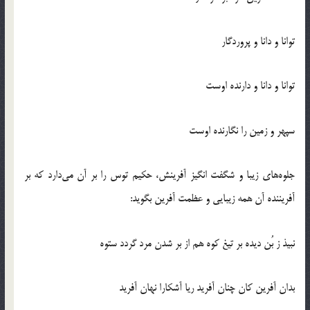
توانا و دانا و پروردگار
توانا و دانا و دارنده اوست
سپهر و زمين را نگارنده اوست
جلوه‌هاي زيبا و شگفت انگيز آفرينش، حكيم توس را بر آن مي‌دارد كه بر
آفريننده آن همه زيبايي و عظمت آفرين بگويد:
نبيذ ز بُن ديده بر تيغ كوه هم از بر شدن مرد گردد ستوه
بدان آفرين كان چنان آفريد ريا آشكارا نهان آفريد