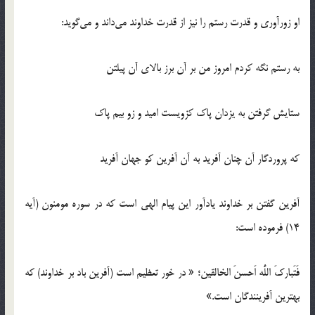
او زورآوري و قدرت رستم را نيز از قدرت خداوند مي‌داند و مي‌گويد:
به رستم نگه كردم امروز من بر آن برز بالاي آن پيلتن
ستايش گرفتن به يزدان پاك كزويست اميد و زو بيم پاك
كه پروردگار آن چنان آفريد به آن آفرين كو جهان آفريد
آفرين گفتن بر خداوند يادآور اين پيام الهي است كه در سوره مومنون (آيه
14) فرموده است:
فَتَباركَ اللُّه اَحسنَ الخالقين؛ « در خور تعظيم است (آفرين باد بر خداوند) كه
بهترين آفرينندگان است.»