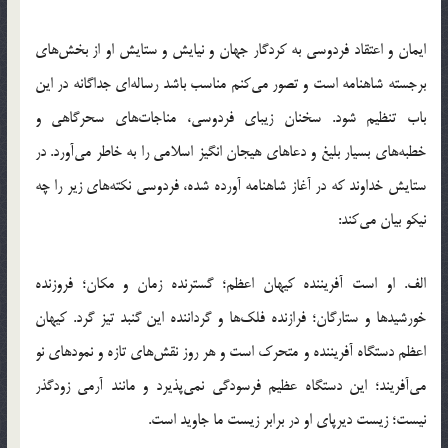
ايمان و اعتقاد فردوسي به كردگار جهان و نيايش و ستايش او از بخش‌هاي
برجسته شاهنامه است و تصور مي‌كنم مناسب باشد رساله‌اي جداگانه در اين
باب تنظيم شود. سخنان زيباي فردوسي، مناجات‌هاي سحرگاهي و
خطبه‌هاي بسيار بليغ و دعاهاي هيجان انگيز اسلامي را به خاطر مي‌آورد. در
ستايش خداوند كه در آغاز شاهنامه آورده شده، فردوسي نكته‌هاي زير را چه
نيكو بيان مي‌كند:
الف. او است آفريننده كيهان اعظم؛ گسترنده زمان و مكان؛ فروزنده
خورشيدها و ستارگان؛ فرازنده فلك‌ها و گرداننده اين گنبد تيز گرد. كيهان
اعظم دستگاه آفريننده و متحرك است و هر روز نقش‌هاي تازه و نمودهاي نو
مي‌آفريند؛ اين دستگاه عظيم فرسودگي نمي‌پذيرد و مانند آرمي زودگذر
نيست؛ زيست ديرپاي او در برابر زيست ما جاويد است.