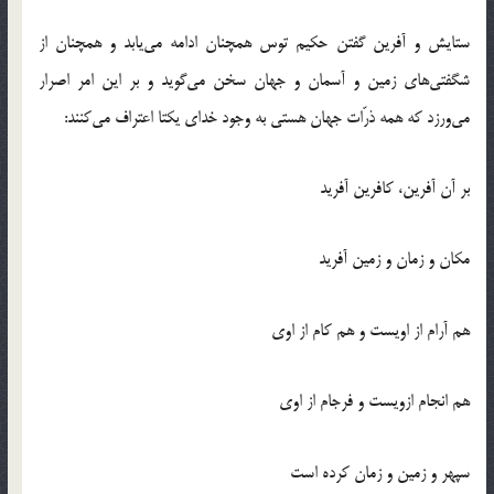
ستايش و آفرين گفتن حكيم توس همچنان ادامه مي‌يابد و همچنان از
شگفتي‌هاي زمين و آسمان و جهان سخن مي‌گويد و بر اين امر اصرار
مي‌ورزد كه همه ذرّات جهان هستي به وجود خداي يكتا اعتراف مي‌كنند:
بر آن آفرين، كافرين آفريد
مكان و زمان و زمين آفريد
هم آرام از اويست و هم كام از اوي
هم انجام ازويست و فرجام از اوي
سپهر و زمين و زمان كرده است