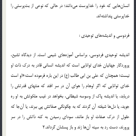
انسان‌هايي كه خود را خداپرست مي‌دانند؛ در حالي كه نوعي از بت‌پرستي را
خداپرستي پنداشته‌اند.
فردوسي و انديشه‌هاي توحيدي :
انديشه توحيدي فردوسي، براساس آموزه‌هاي شيعي است. از ديدگاه تشيع،
پروردگار جهانيان خداي توانايي است كه انديشه انساني قادر به درك ذات او
نيست؛ همچنان كه علي بن ابي طالب (ع) در اين باره فرموده است:«او است
خداي توانايي كه اگر اوهام را هواي آن در سر افتد كه منتهاي قدرتش را
دريابد، يا انديشه پاك از وسوسه شيطاني، بخواهد در غيب ملكوتش به او ره
جويد، يا دل‌ها شيفته آن گردند كه به چگونگي صفاتش پي ببرند، يا آن‌جا كه
عقول از درك صفات او باز مانند، سوداي رسيدن به كنه ذاتش را در سر
پرورند، دست رد به سينه آن‌ها زند و باز پسشان گرداند.2