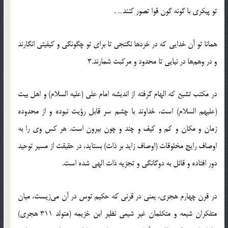
تو پيكري با گونه گون قوا تصور كنند… .
همانا تو آن خدايي كه در خردها نگنجي تا براي تو چگونگي و كيفيتي انگارند
و در وهم‌ها در نيايي تا محدود و مركبت شمارند.3
در مكتب تشيع كه الهام گرفته از انديشه امام علي (علیه السلام) و اهل بيت
(علیهم السلام) است، خداوند با چشم سر قابل رؤيت نبوده و از محدوده
زمان و مكان و كم و كيف و چند و چون بيرون است. هر كس وي را به
اوصاف رايج مخلوقات (اوصاف زايد بر ذات) بستايد، در حقيقت از مسير توحيد
دور افتاده و قائل به دوگانگي و تجزيه ذات الهي شده است.
در قرن چهارم هجري، يعني در قرني كه حكيم توس در آن مي‌زيست، ميان
متفكران شيعه و متكلمان غير شيعي نظير ابن خزيمه (متولد 311 هجري)