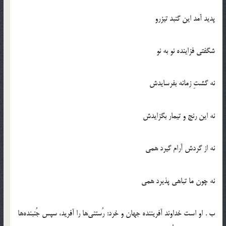
پديد آمد اين گنبد تيزرو
شگفتي فزاينده نو به نو
نه گشتِ زمانه بفرسايدش
نه اين رنج و تيمار بگزايدش
نه از گردش آرام گيرد همي
نه چون ما تباهي پذيرد همي
ب . او است خداوند آفريننده جهان و خرد: رُستني‌ها را آفريد، سپس جُنبنده‌ها