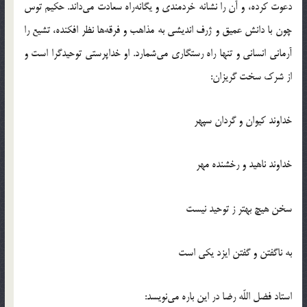
دعوت كرده، و آن را نشانه خردمندي و يگانه‌راه سعادت مي‌داند. حكيم توس
چون با دانش عميق و ژرف انديشي به مذاهب و فرقه‌ها نظر افكنده، تشيع را
آرماني انساني و تنها راه رستگاري مي‌شمارد. او خداپرستي توحيدگرا است و
از شرك سخت گريزان:
خداوند كيوان و گردان سپهر
خداوند ناهيد و رخشنده مهر
سخن هيچ بهتر ز توحيد نيست
به ناگفتن و گفتن ايزد يكي است
استاد فضل اللّه رضا در اين باره مي‌نويسد: