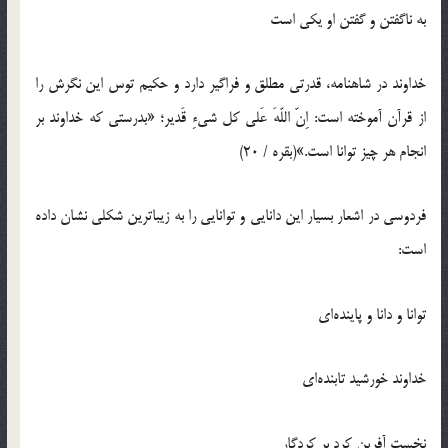
به ناگفتن و گفتن او يكي است
خداوند در شاهنامه، قدرتي مطلق و فراگير دارد و حكيم توس اين نگرش را
از قرآن آموخته است: اِنّ اللّهَ عَلي كل شيءِ قَدير؛ «بدرستي كه خداوند بر
انجام هر چيز توانا است.»(بقره / 20)
فردوسي در اشعار بسيار اين دانايي و توانايي را به زيباترين شكلي نشان داده
است:
توانا و دانا و پاينده‌اي
خداوند خورشيد تابنده‌اي
نخست آفرين كرد بر كردگار