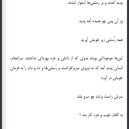
پديد آمدند و بر رُستني‌ها استوار شدند:
وز آن پس چو جنبده آمد پديد
همه رُستني زير خويش آوريد
اين‌ها موجوداتي بودند بدوي كه از دانش و خرد بهره‌اي نداشتند. سرانجام،
انسان پديد آمد كه به نيروي سربرافراشت و رُستني‌ها و دد و دام را به فرمان
خويش در آورد.
سرش راست برشد چو سرو بلند
به گفتار خوب و خرد كار بند 1