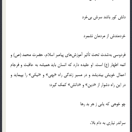
دلش كور باشد سرش بي‌خرد
خردمندش از مردمان نشمرد
فردوسي به‌شدت تحت تأثير آموزش‌هاي پيامبر اسلام، حضرت محمد (ص) و
ائمه اطهار (ع) است. او عقيده دارد كه انسان بايد هميشه به عاقبت و فرجام
اعمال خويش بينديشد و در مسير زندگي راه «بهي» و «نيكي» را بپيمايد و
در اين راه دشوار از «دين» و «دانش» كمك گيرد:
چو خوهي كه يابي ز هر بد رها
سراندر نياري به دام بلا،