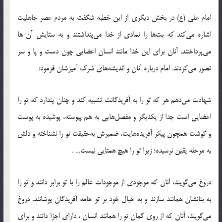
امام علي (ع) در بخش ديگري از اين خطبه شگفت به مردم عصر جاهليت
اشاره مي‌كند كه بت‌ها را نمادي از خدا مي‌پنداشتند و به ستايش آن ها
مي‌پرداختند. آنان براي اين خدا مانند انسان اعضايي چون دست و پا و سر
تصور مي‌كردند. امام درباره آنان و انديشه‌هاي شرك آميزشان فرمود:
شهادت مي‌دهم هر كه تو را به آفريدگانت تشبيه كند و چنان پندارد كه تو را
اعضايي است جدا از يكديگر و مفصل‌هايي به هم پيوسته، پوشيده به پوست
و گوشت همچون پيكر آفريده‌هايت، ضميرش به‌حقيقت تو را نشناخته و دلش
به مرحله يقين نرسيده؛ زيرا تو را هيچ همتايي نيست… .
دروغ مي‌گويند، آنان كه موجودي از موجودات عالم را با تو برابر دانند و تو را
به بتانشان همانند سازند و به خيال خود بر تو جامه آفريدگان پوشانند. دروغ
مي‌گويند، آنان كه از روي گمان تو را همانند انسان ، داراي اجزا دانند و براي