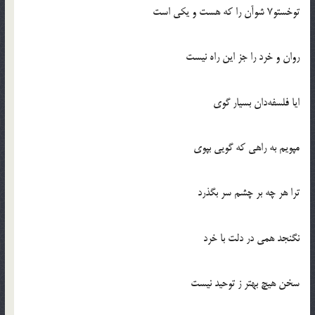
توخستو7 شوآن را كه هست و يكي است
روان و خرد را جز اين راه نيست
ايا فلسفه‌دان بسيار گوي
مپويم به راهي كه گويي بپوي
ترا هر چه بر چشم سر بگذرد
نگنجد همي در دلت با خرد
سخن هيچ بهتر ز توحيد نيست