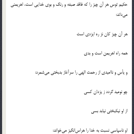
حكيم توس هر آن چيز را كه فاقد صبغه و رنگ و بوي خدايي است، اهريمني
مي‌داند:
هر آن چيز كان نز ره ايزدي است
همه راه اهريمن است و بدي
و يأس و نااميدي از رحمت الهي را سرآغاز بدبختي مي‌شمرد:
چو نوميد گردد ز يزدان كسي
از او نيكبختي نيابد بسي
او ناسپاسي نسبت به خدا را هراس‌انگيز مي‌خواند: