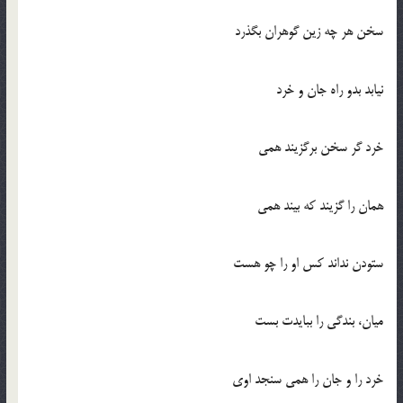
سخن هر چه زين گوهران بگذرد
نيابد بدو راه جان و خرد
خرد گر سخن برگزيند همي
همان را گزيند كه بيند همي
ستودن نداند كس او را چو هست
ميان، بندگي را ببايدت بست
خرد را و جان را همي سنجد اوي