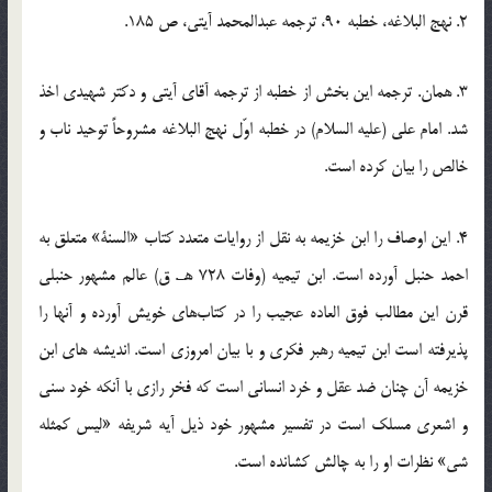
2. نهج البلاغه، خطبه 90، ترجمه عبدالمحمد آيتي، ص 185.
3. همان. ترجمه اين بخش از خطبه از ترجمه آقاي آيتي و دكتر شهيدي اخذ
شد. امام علي (علیه السلام) در خطبه اوّل نهج البلاغه مشروحاً توحيد ناب و
خالص را بيان كرده است.
4. اين اوصاف را ابن خزيمه به نقل از روايات متعدد كتاب «السنة» متعلق به
احمد حنبل آورده است. ابن تيميه (وفات 728 هـ. ق) عالم مشهور حنبلي
قرن اين مطالب فوق العاده عجيب را در كتاب‌هاي خويش آورده و آنها را
پذيرفته است ابن تيميه رهبر فكري و با بيان امروزي است. انديشه هاي ابن
خزيمه آن چنان ضد عقل و خرد انساني است كه فخر رازي با آنكه خود سني
و اشعري مسلك است در تفسير مشهور خود ذيل آيه شريفه «ليس كمثله
شي» نظرات او را به چالش كشانده است.