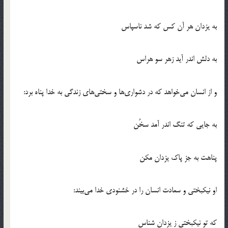
به يزدان هر آن كس كه شد ناسپاس
به دلش اندر آيد زهر سو هراس
و از انسان مي‌خواهد كه در دشواري‌ها و سختي‌هاي زندگي به خدا پناه برد:
به جايي كه تنگ اندر آمد سخُن
پناهت به جز پاك يزدان مكن
او نيكبختي و سعادت انسان را در خشنودي خدا مي‌بيند:
كه تو نيكبختي ز يزدان شناس