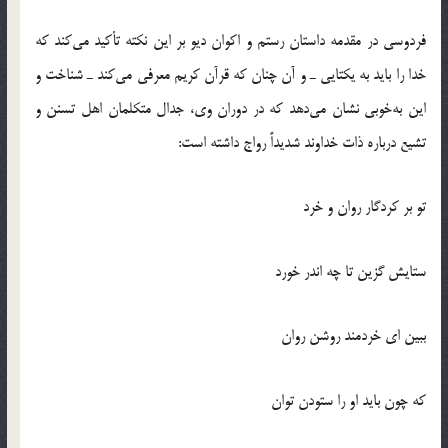
فردوسي در مقدمه داستان رستم و اكوان ديو بر اين نكته تأكيد مي‌كند كه
خدا را بايد به يكتايي ـ و آن چنان كه قرآن كريم معرفي مي‌كند ـ شناخت و
اين به‌خوبي نشان مي‌دهد كه در دوران وي، جدال متكلمان اهل تسنن و
تشيع درباره ذات خداوند شديداً رواج داشته است:
تو بر كردگار روان و خرد
ستايش گزين تا چه اندر خورد
ببين اي خردمند روشن روان
كه چون بايد او را ستودن توان