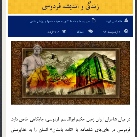
زندگی و اندیشه فردوسی
خادم اهل البیت
سایر روزها و ماه ها
,
گنجینه معارف
,
ماهها و روزهای خاص
20 اردیبهشت 94
0 دیدگاه
2518بازدید
در ميان شاعران ايران زمين حكيم ابوالقاسم فردوسي، جايگاهي خاص دارد.
فردوسي در جاي‌جاي شاهنامه يا «نامه باستان» انسان را به خداپرستي