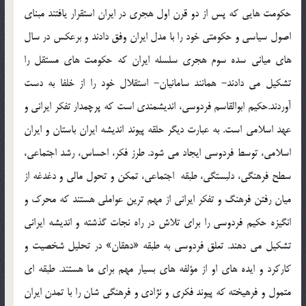
حكومت هايى كه پس از دو قرن اول هجرى در ايران استقرار يافتند مبناى
اصول سياسى و حكومتى خود را با مدل ايران وفق دادند و برعكس در سال
هاى ميانى سده سوم هجرى سلسله ايران كه حكومت هاى مستقل را
تشكيل مى دادند- همانند سامانيان- استقلال خود را از خلفا به دست
آوردند.حكيم ابوالقاسم فردوسى، انديشمندى است كه پرچمدار تفكر ايرانى و
عهد اسلامى است. به عبارت ديگر حلقه پيوند انديشه ايران باستان و ايران
اسلامى، توسط فردوسى ايجاد مى شود. طرز فكر، احساس، رشد اجتماعى،
سطح فرهنگى، دلبستگى، طبقه اجتماعى، تمكن و تحول مالى و دغدغه از
ميان رفتن فرهنگ و تفكر ايرانى از مهم ترين عواملى هستند كه محرك و
انگيزه حكيم فردوسى را براى تلاش در راه نجات گذشته و انديشه ايرانى
تشكيل مى دهند. تعلق فردوسى به طبقه «دهقان» در تحليل شخصيت و
كاركرد و ايده هاى او از مؤلفه هاى بسيار مهم براى ما هستند. طبقه اى
متمول و فرهيخته كه پيوند فكرى و نژادى و فرهنگى شان را با تمدن ايران