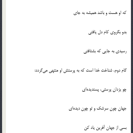
كه او هست و باشد هميشه به جاي
بدو بگروي كام دل يافتي
رسيدي به جايي كه بشتافتي
گام دوم، شناخت خدا است كه به پرستش او منتهي مي‌گردد:
چو يزدان پرستي، پسنديده‌اي
جهان چون سرشك و تو چون ديده‌اي
بسي از جهان آفرين ياد كن