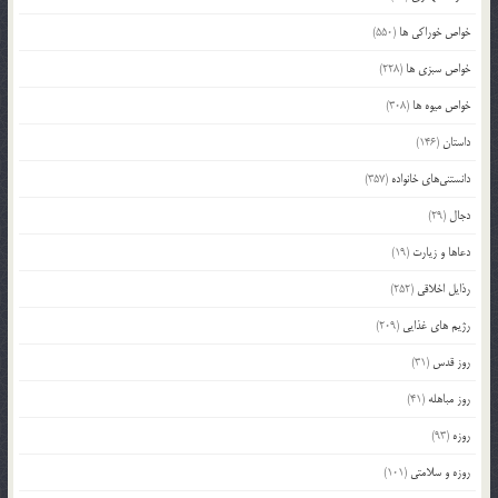
خواص خوراکی ها
(550)
خواص سبزی ها
(228)
خواص میوه ها
(308)
داستان
(146)
دانستنی‌های خانواده
(357)
دجال
(29)
دعاها و زیارت
(19)
رذایل اخلاقی
(252)
رژیم های غذایی
(209)
روز قدس
(31)
روز مباهله
(41)
روزه
(93)
روزه و سلامتی
(101)