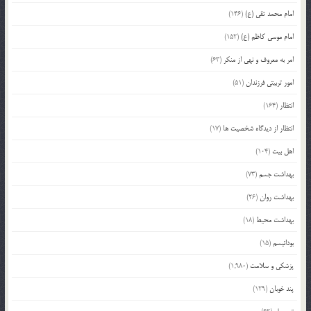
امام محمد تقی (ع)
(146)
امام موسی کاظم (ع)
(152)
امر به معروف و نهی از منکر
(63)
امور تربیتی فرزندان
(51)
انتظار
(164)
انتظار از دیدگاه شخصیت ها
(17)
اهل بیت
(104)
بهداشت جسم
(73)
بهداشت روان
(26)
بهداشت محیط
(18)
بودائیسم
(15)
پزشکی و سلامت
(1,980)
پند خوبان
(129)