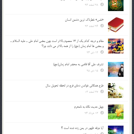
28 اسفند 93
«نفس» خطرناک ترین دشمن انسان
26 اسفند 93
مقام و درجه كدام يك از 14 معصوم بالاتر است چون بعضي امام علي ـ عليه السلام ـ
و بعضي ها امام زمان (عج) را از همه بالاتر مي دانند چرا؟
12 دی 94
تشرف علي آقا قاضي به محضر امام زمان(عج)
15 دی 95
طرح همگانی خواندن دعای فرج در لحظه تحویل سال
27 اسفند 03
چهل حدیث نگاه به نامحرم
13 خرداد 94
آیا جرقه ظهور در یمن زده شده است ؟!