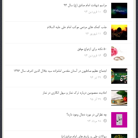
مراسم شهادت امام صادق (ع) سال 93
10 فروردین 94
جذب کمک های مردمی موکب امام علی علیه السلام
11 شهریور 96
50 نکته برای ازدواج موفق
16 فروردین 94
اجتماع عظیم صادقیون در آستان مقدس امامزاده سید جلال الدین اشرف سال 1396
29 تیر 96
احادیث معصومین درباره ترک نماز و سهل انگاری در نماز
29 آذر 95
چه نظراتی در مورد دجال وجود دارد؟
28 مرداد 94
سوالات طبی و پاسخ های امام صادق(ع)