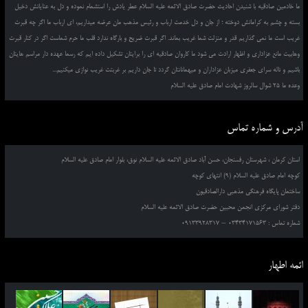
ما خادمین صادقیه با شنیدن احادیث حضرت صادق الائمه علیه السلام عطر یادش را استشمام نموده و دل به عنایاتش دخیل
بسته و چشم به کراماتش دوخته ؛ از جان و دل خدمت ارباب و رئیس مذهب مان عرضه میداریم، ای ارباب ما اگر چه قبرت
غریب است ما نمی گذاریم قدر و منزلت شما غریب بماند. اگر قبرت ضریح و بارگاه ندارد قلب ما حرم شماست اگر در کنار قبرت
وهابیت مانع عزاداری و اظهار ارادت می شود ما کاروان صادقیه ای را برایتان تشکیل داده ایم که رسما عهده دار مراسم هایتان
باشیم و ناله سرای جعفری میزبان عزاداران و میهمانانتان گردد تا جان داریم بر غربتت غریب نوازی میکنیم...
وعده ما 25 شوال سالروز شهادت امام صادق علیه السلام
آدرس و شماره تماس
استان کرمان ، شهرستان رفسنجان، حسن آباد صادق الائمه علیه السلام نوق، بلوار امام صادق علیه السلام
کوچه امام صادق علیه السلام (9) انتهای کوچه
ساختمان پایگاه فرهنگی مذهبی دارالصادقیون
دفتر شورای مرکزی انجمن محبین حضرت صادق الائمه علیه السلام
شماره تماس : 03434171563 – 09133928317
ائمه اطهار