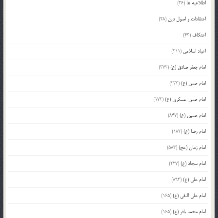
اطلاعیه ها
(26)
اعتقادات و اصول دین
(28)
اعتکاف
(43)
اعیاد اسلامی
(211)
امام جعفر صادق (ع)
(372)
امام حسن (ع)
(233)
امام حسن عسکری (ع)
(172)
امام حسین (ع)
(847)
امام رضا (ع)
(182)
امام زمان (عج)
(583)
امام سجاد (ع)
(227)
امام علی (ع)
(894)
امام علی النقی (ع)
(165)
امام محمد باقر (ع)
(165)