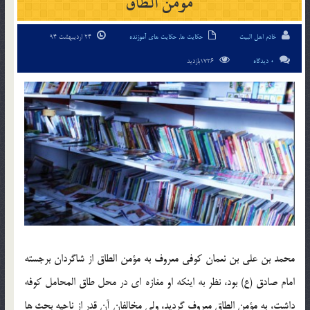
مومن الطاق
خادم اهل البیت
حکایت ها
,
حکایت های آموزنده
24 اردیبهشت 94
0 دیدگاه
1726بازدید
محمد بن علي بن نعمان كوفي معروف به مؤمن الطاق از شاگردان برجسته
امام صادق (ع) بود، نظر به اينكه او مغازه اي در محل طاق المحامل كوفه
داشت، به مؤمن الطاق معروف گرديد، ولي مخالفان آن قدر از ناحيه بحث ها