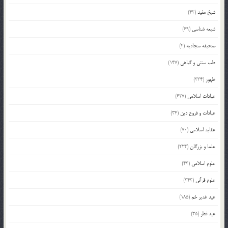
شیخ مفید
(42)
شیعه شناسی
(69)
صحیفه سجادیه
(4)
طب سنتی و گیاهی
(147)
ظهور
(334)
عبادات اسلامی
(627)
عبادات و فروع دین
(34)
عقاید اسلامی
(70)
علما و بزرگان
(224)
علوم اسلامی
(43)
علوم قرآنی
(343)
عید غدیر خم
(185)
عید فطر
(35)