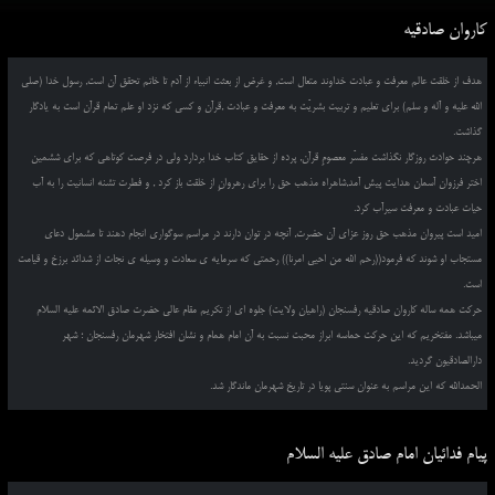
کاروان صادقیه
هدف از خلقت عالم معرفت و عبادت خداوند متعال است, و غرض از بعثت انبیاء از آدم تا خاتم تحقق آن است, رسول خدا (صلی
الله علیه و آله و سلم) برای تعلیم و تربیت بشریّت به معرفت و عبادت ,قرآن و کسی که نزد او علم تمام قرآن است به یادگار
گذاشت.
هرچند حوادث روزگار نگذاشت مفسّر معصومِ قرآن, پرده از حقایق کتاب خدا بردارد ولی در فرصت کوتاهی که برای ششمین
اختر فرزوان آسمان هدایت پیش آمد,شاهراه مذهب حق را برای رهروانِ از خلقت باز کرد , و فطرت تشنه انسانیت را به آب
حیات عبادت و معرفت سیرآب کرد.
امید است پیروان مذهب حق روز عزای آن حضرت, آنچه در توان دارند در مراسم سوگواری انجام دهند تا مشمول دعای
مستجاب او شوند که فرمود((رحم الله من احیی امرنا)) رحمتی که سرمایه ی سعادت و وسیله ی نجات از شدائد برزخ و قیامت
است.
حرکت همه ساله کاروان صادقیه رفسنجان (راهیان ولایت) جلوه ای از تکریم مقام عالی حضرت صادق الائمه علیه السلام
میباشد. مفتخریم که این حرکت حماسه ابراز محبت نسبت به آن امام همام و نشان افتخار شهرمان رفسنجان ؛ شهر
دارالصادقیون گردید.
الحمدالله که این مراسم به عنوان سنتی پویا در تاریخ شهرمان ماندگار شد.
پیام فدائیان امام صادق علیه السلام