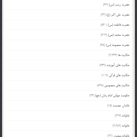
حضرت زینب (س)
(66)
حضرت علی اکبر (ع)
(23)
حضرت فاطمه (س)
(530)
حضرت محمد (ص)
(613)
حضرت معصومه (س)
(45)
حکایت ها
(2,244)
حکایت های آموزنده
(749)
حکایت های قرآنی
(107)
حکایت های معصومین
(838)
حکومت جهانی امام زمان (عج)
(24)
خاندان عصمت
(15)
خانواده
(227)
خانواده
(2,682)
خانواده مهدوی
(22)