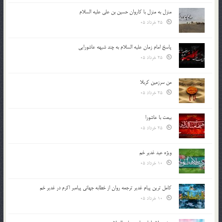
منزل به منزل با کاروان حسین بن علی علیه السلام
25 خرداد 05
پاسخ امام زمان علیه السلام به چند شبهه عاشورایی
25 خرداد 05
من سرزمین کربلا
25 خرداد 05
بیعت با عاشورا
25 خرداد 05
ویژه عید غدیر خم
10 خرداد 05
کامل ترین پیام غدیر ترجمه روان از خطابه جهانی پیامبر اکرم در غدیر خم
10 خرداد 05