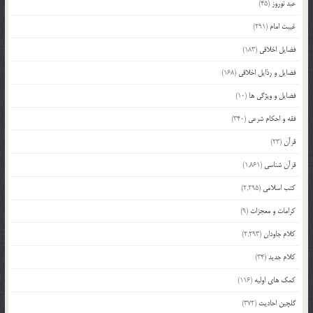
عید نوروز
(45)
غیبت امام
(291)
فضایل اخلاقی
(183)
فضایل و رذایل اخلاقی
(168)
فضایل و ویژگی ها
(10)
فقه و احکام شرعی
(340)
قرآن
(23)
قرآن شناسی
(1,861)
کتب اسلامی
(2,295)
کرامات و معجزات
(9)
کلام جاودان
(2,293)
کلام جدید
(34)
کمک های اولیه
(116)
گلچین احادیث
(372)