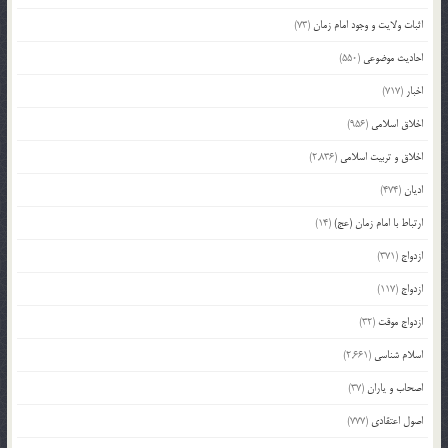
اثبات ولایت و وجود امام زمان
(73)
احادیث موضوعی
(550)
اخبار
(717)
اخلاق اسلامی
(956)
اخلاق و تربیت اسلامی
(2,836)
ادیان
(474)
ارتباط با امام زمان (عج)
(14)
ازدواج
(371)
ازدواج
(117)
ازدواج موقت
(32)
اسلام شناسی
(2,661)
اصحاب و یاران
(37)
اصول اعتقادی
(777)