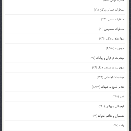
مناظرات علما و بزرگان
(79)
مناظرات علمی
(139)
مناظرات معصومین
(60)
مهارتهای زندگی
(845)
مهدویت
(2,150)
مهدویت در قرآن و روایات
(47)
مهدویت در مذاهب دیگر
(36)
موضوعات اجتماعی
(122)
نقد و پاسخ به شبهات
(2,166)
نماز
(225)
نوجوانان و جوانان
(440)
همسران و تفاهم خانواده
(68)
وقف
(77)