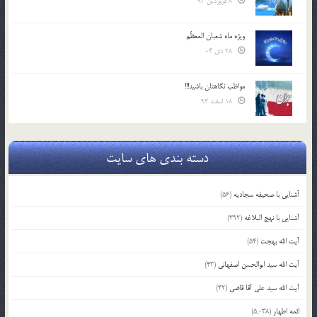
8 فروردین 94
ویژه ماه شعبان المعظّم
28 دی 04
مواظب نگاهتان باشید!!!
18 اسفند 93
دسته بندی های سایت
آشنایی با صحیفه سجادیه
(56)
آشنایی با نهج البلاغه
(392)
آیت الله بهجت
(54)
آیت الله سید ابوالحسن اصفهانی
(43)
آیت الله سید علی آقا قاضی
(42)
ائمه اطهار
(5,038)