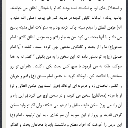
و استدلال هاي او، ورشكسته شده بودند كه او را شيطان الطاق مي خواندند.
جالب اينكه : ابوخالد كابلي گويد: در مدينه كنار قبر پيامبر (صلي اللّه عليه و
آله) مؤمن الطاق را ديدم سينه چاك كرده بود و به سئوالات اهل مدينه پاسخ
مي داد و با آنها بحث مي كرد. من به جلو رفتم و به مؤمن الطاق گفتم : امام
صادق(ع) ما را از بحث و گفتگوي مذهبي نهي كرده است ، گفت : آيا امام
صادق (ع) به تو دستور داده كه اين سخن را به من بگوئي ؟ گفتم نه به خدا
سوگند، بلكه به من فرمود: با هيچ كس بحث نكن ، گفت : بنابراين تو برو
سخنش را اطاعت كن . ابوخالد گويد: به حضور امام صادق (ع) رفتم و جريان
را گفتم ، لبخندي زد و فرمود: اي ابوخالد (فرق است بين مؤمن الطاق و تو)
او با مردم (مخالفان) سخن مي گويد، و در سخن اوج مي گيرد (و اين راه و
آن راه مي پرد) سخن طرف مقابل را درهم مي شكند، ولي اگر تو وارد سخن
گردي قدرت بر پرواز از اين سو به آن سو نداري . به اين ترتيب ، امام (ع)
اين درس را آموخت كه افراد مطلع و دانشمند بايد با مخالفان بحث و گفتگو