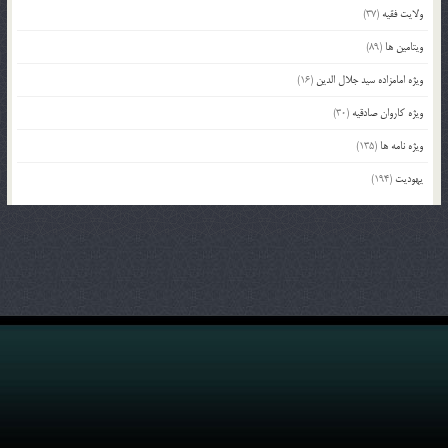
ولایت فقیه
(37)
ویتامین ها
(89)
ویژه امامزاده سید جلال الدین
(16)
ویژه کاروان صادقیه
(30)
ویژه نامه ها
(135)
یهودیت
(194)