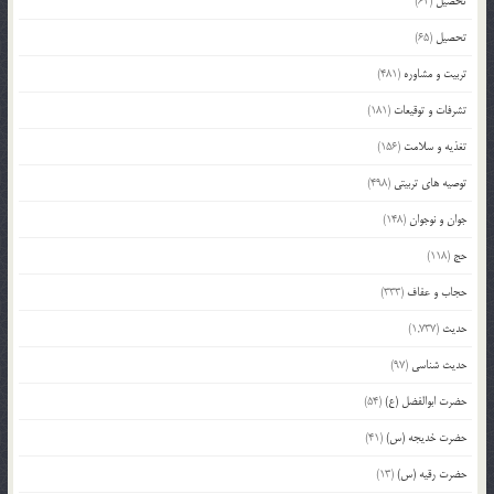
تحصیل
(62)
تحصیل
(65)
تربیت و مشاوره
(481)
تشرفات و توقیعات
(181)
تغذیه و سلامت
(156)
توصیه های تربیتی
(498)
جوان و نوجوان
(148)
حج
(118)
حجاب و عفاف
(333)
حدیث
(1,737)
حدیث شناسی
(97)
حضرت ابوالفضل (ع)
(54)
حضرت خدیجه (س)
(41)
حضرت رقیه (س)
(13)