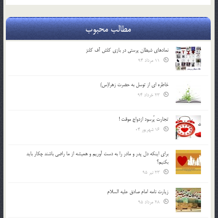
مطالب محبوب
نمادهای شیطان پرستی در بازی کلش آف کلنز
11 مرداد 94
خاطره ای از توسل به حضرت زهرا(س)
23 خرداد 94
تجارت پُرسود ازدواج موقت !
16 شهریور 04
براي اينكه دل پدر و مادر را به دست آوريم و هميشه از ما راضي باشند چكار بايد
بكنيم؟
23 تیر 95
زیارت نامه امام صادق علیه السلام
28 مرداد 95