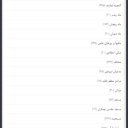
گنجینه معارف
(495)
ماه رجب
(20)
ماه رمضان
(176)
ماه شعبان
(20)
ماهها و روزهای خاص
(745)
مبانی اعتقادی
(20)
مختلف
(367)
مدعیان دروغین
(25)
مراجع معظم تقلید
(15)
مردان
(40)
مسجد
(87)
مسجد مقدس جمکران
(19)
مسیحیت
(229)
معارف قرآنی
(855)