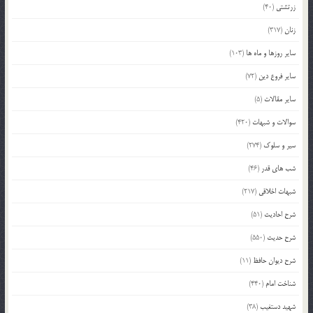
زرتشتی
(40)
زنان
(317)
سایر روزها و ماه ها
(103)
سایر فروع دین
(72)
سایر مقالات
(5)
سوالات و شبهات
(420)
سیر و سلوک
(274)
شب های قدر
(46)
شبهات اخلاقی
(217)
شرح احادیث
(51)
شرح حدیث
(550)
شرح دیوان حافظ
(11)
شناخت امام
(440)
شهید دستغیب
(38)