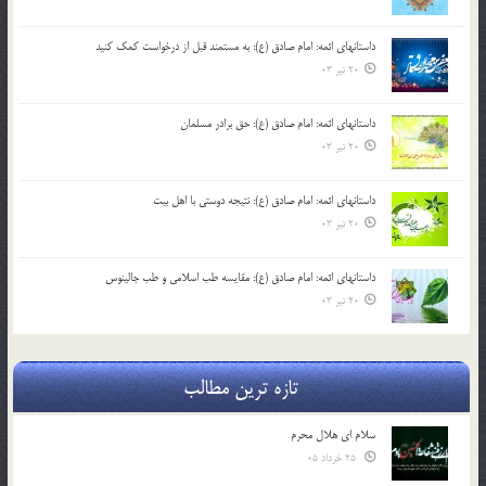
داستانهای ائمه: امام صادق (ع): به مستمند قبل از درخواست کمک کنید
20 تیر 03
داستانهای ائمه: امام صادق (ع): حق برادر مسلمان
20 تیر 03
داستانهای ائمه: امام صادق (ع): نتیجه دوستی با اهل بیت
20 تیر 03
داستانهای ائمه: امام صادق (ع): مقایسه طب اسلامی و طب جالینوس
20 تیر 03
تازه ترین مطالب
سلام ای هلال محرم
25 خرداد 05