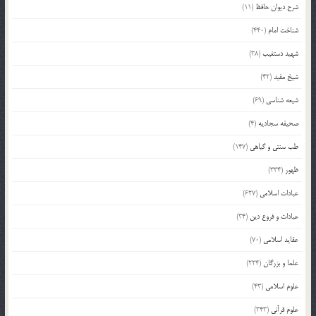
شرح دیوان حافظ
(11)
شناخت امام
(440)
شهید دستغیب
(38)
شیخ مفید
(42)
شیعه شناسی
(69)
صحیفه سجادیه
(4)
طب سنتی و گیاهی
(147)
ظهور
(334)
عبادات اسلامی
(627)
عبادات و فروع دین
(34)
عقاید اسلامی
(70)
علما و بزرگان
(224)
علوم اسلامی
(43)
علوم قرآنی
(343)