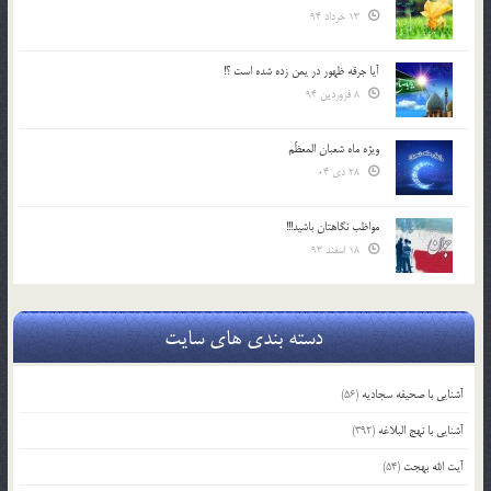
13 خرداد 94
آیا جرقه ظهور در یمن زده شده است ؟!
8 فروردین 94
ویژه ماه شعبان المعظّم
28 دی 04
مواظب نگاهتان باشید!!!
18 اسفند 93
دسته بندی های سایت
آشنایی با صحیفه سجادیه
(56)
آشنایی با نهج البلاغه
(392)
آیت الله بهجت
(54)