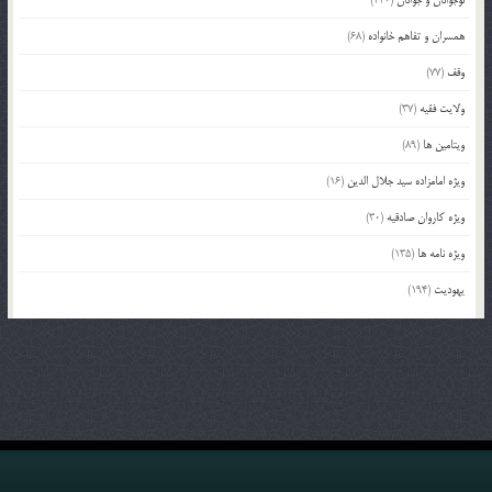
نوجوانان و جوانان
(440)
همسران و تفاهم خانواده
(68)
وقف
(77)
ولایت فقیه
(37)
ویتامین ها
(89)
ویژه امامزاده سید جلال الدین
(16)
ویژه کاروان صادقیه
(30)
ویژه نامه ها
(135)
یهودیت
(194)