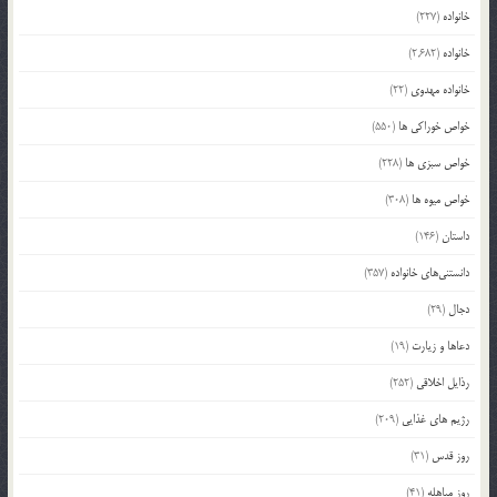
خانواده
(227)
خانواده
(2,682)
خانواده مهدوی
(22)
خواص خوراکی ها
(550)
خواص سبزی ها
(228)
خواص میوه ها
(308)
داستان
(146)
دانستنی‌های خانواده
(357)
دجال
(29)
دعاها و زیارت
(19)
رذایل اخلاقی
(252)
رژیم های غذایی
(209)
روز قدس
(31)
روز مباهله
(41)