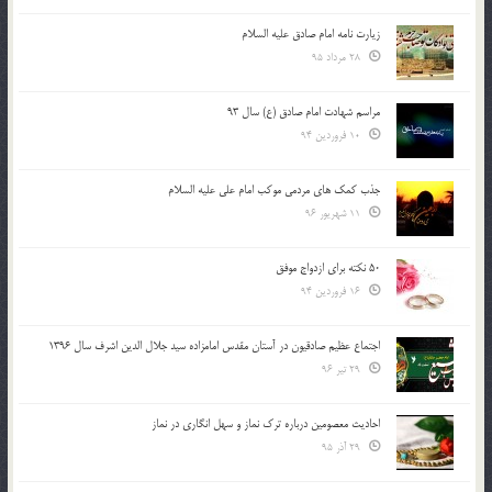
زیارت نامه امام صادق علیه السلام
28 مرداد 95
مراسم شهادت امام صادق (ع) سال 93
10 فروردین 94
جذب کمک های مردمی موکب امام علی علیه السلام
11 شهریور 96
50 نکته برای ازدواج موفق
16 فروردین 94
اجتماع عظیم صادقیون در آستان مقدس امامزاده سید جلال الدین اشرف سال 1396
29 تیر 96
احادیث معصومین درباره ترک نماز و سهل انگاری در نماز
29 آذر 95