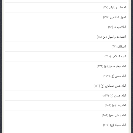
اصحاب و یاران
(37)
اصول اعتقادی
(777)
اطلاعیه ها
(26)
اعتقادات و اصول دین
(28)
اعتکاف
(43)
اعیاد اسلامی
(211)
امام جعفر صادق (ع)
(372)
امام حسن (ع)
(233)
امام حسن عسکری (ع)
(172)
امام حسین (ع)
(847)
امام رضا (ع)
(182)
امام زمان (عج)
(583)
امام سجاد (ع)
(227)