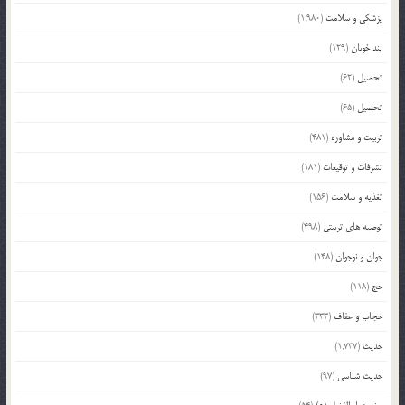
پزشکی و سلامت
(1,980)
پند خوبان
(129)
تحصیل
(62)
تحصیل
(65)
تربیت و مشاوره
(481)
تشرفات و توقیعات
(181)
تغذیه و سلامت
(156)
توصیه های تربیتی
(498)
جوان و نوجوان
(148)
حج
(118)
حجاب و عفاف
(333)
حدیث
(1,737)
حدیث شناسی
(97)