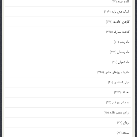
کلام جدید
(34)
کمک های اولیه
(116)
گلچین احادیث
(372)
گنجینه معارف
(495)
ماه رجب
(20)
ماه رمضان
(176)
ماه شعبان
(20)
ماهها و روزهای خاص
(745)
مبانی اعتقادی
(20)
مختلف
(367)
مدعیان دروغین
(25)
مراجع معظم تقلید
(15)
مردان
(40)
مسجد
(87)