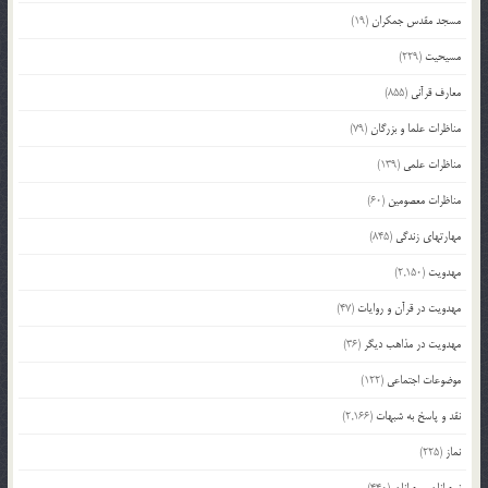
مسجد مقدس جمکران
(19)
مسیحیت
(229)
معارف قرآنی
(855)
مناظرات علما و بزرگان
(79)
مناظرات علمی
(139)
مناظرات معصومین
(60)
مهارتهای زندگی
(845)
مهدویت
(2,150)
مهدویت در قرآن و روایات
(47)
مهدویت در مذاهب دیگر
(36)
موضوعات اجتماعی
(122)
نقد و پاسخ به شبهات
(2,166)
نماز
(225)