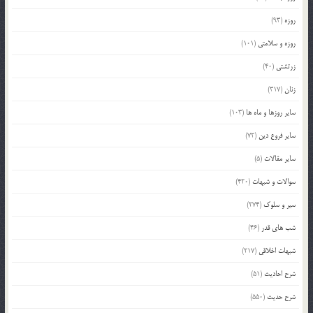
روزه
(93)
روزه و سلامتی
(101)
زرتشتی
(40)
زنان
(317)
سایر روزها و ماه ها
(103)
سایر فروع دین
(72)
سایر مقالات
(5)
سوالات و شبهات
(420)
سیر و سلوک
(274)
شب های قدر
(46)
شبهات اخلاقی
(217)
شرح احادیث
(51)
شرح حدیث
(550)