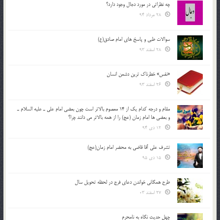
چه نظراتی در مورد دجال وجود دارد؟
28 مرداد 94
سوالات طبی و پاسخ های امام صادق(ع)
28 اسفند 93
«نفس» خطرناک ترین دشمن انسان
26 اسفند 93
مقام و درجه كدام يك از 14 معصوم بالاتر است چون بعضي امام علي ـ عليه السلام ـ
و بعضي ها امام زمان (عج) را از همه بالاتر مي دانند چرا؟
12 دی 94
تشرف علي آقا قاضي به محضر امام زمان(عج)
15 دی 95
طرح همگانی خواندن دعای فرج در لحظه تحویل سال
27 اسفند 03
چهل حدیث نگاه به نامحرم