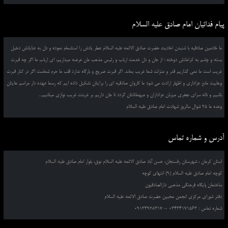
پیام فدائیان امام صادق علیه السلام
ما خادمین صادقیه با شنیدن احادیث حضرت صادق الائمه علیه السلام عطر یادش را استشمام نموده و دل به عنایاتش دخیل
بسته و چشم به کراماتش دوخته ؛ از جان و دل خدمت ارباب و رئیس مذهب مان عرضه میداریم، ای ارباب ما اگر چه قبرت
غریب است ما نمی گذاریم قدر و منزلت شما غریب بماند. اگر قبرت ضریح و بارگاه ندارد قلب ما حرم شماست اگر در کنار قبرت
وهابیت مانع عزاداری و اظهار ارادت می شود ما کاروان صادقیه ای را برایتان تشکیل داده ایم که رسما عهده دار مراسم هایتان
باشیم و ناله سرای جعفری میزبان عزاداران و میهمانانتان گردد تا جان داریم بر غربتت غریب نوازی میکنیم...
وعده ما 25 شوال سالروز شهادت امام صادق علیه السلام
آدرس و شماره تماس
استان کرمان ، شهرستان رفسنجان، حسن آباد صادق الائمه علیه السلام نوق، بلوار امام صادق علیه السلام
کوچه امام صادق علیه السلام (9) انتهای کوچه
ساختمان پایگاه فرهنگی مذهبی دارالصادقیون
دفتر شورای مرکزی انجمن محبین حضرت صادق الائمه علیه السلام
شماره تماس : 03434171563 – 09133928317