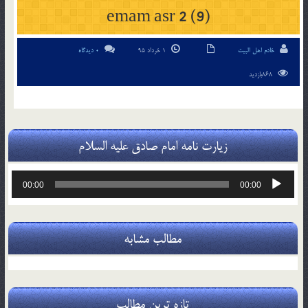
emam asr 2 (9)
خادم اهل البیت
1 خرداد 95
0 دیدگاه
868بازدید
زیارت نامه امام صادق علیه السلام
پخش‌کننده
00:00
00:00
صوت
مطالب مشابه
تازه ترین مطالب