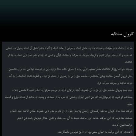
کاروان صادقیه
هدف از خلقت عالم معرفت و عبادت خداوند متعال است, و غرض از بعثت انبیاء از آدم تا خاتم تحقق آن است, رسول خدا (صلی
الله علیه و آله و سلم) برای تعلیم و تربیت بشریّت به معرفت و عبادت ,قرآن و کسی که نزد او علم تمام قرآن است به یادگار
گذاشت.
هرچند حوادث روزگار نگذاشت مفسّر معصومِ قرآن, پرده از حقایق کتاب خدا بردارد ولی در فرصت کوتاهی که برای ششمین
اختر فرزوان آسمان هدایت پیش آمد,شاهراه مذهب حق را برای رهروانِ از خلقت باز کرد , و فطرت تشنه انسانیت را به آب
حیات عبادت و معرفت سیرآب کرد.
امید است پیروان مذهب حق روز عزای آن حضرت, آنچه در توان دارند در مراسم سوگواری انجام دهند تا مشمول دعای
مستجاب او شوند که فرمود((رحم الله من احیی امرنا)) رحمتی که سرمایه ی سعادت و وسیله ی نجات از شدائد برزخ و قیامت
است.
حرکت همه ساله کاروان صادقیه رفسنجان (راهیان ولایت) جلوه ای از تکریم مقام عالی حضرت صادق الائمه علیه السلام
میباشد. مفتخریم که این حرکت حماسه ابراز محبت نسبت به آن امام همام و نشان افتخار شهرمان رفسنجان ؛ شهر
دارالصادقیون گردید.
الحمدالله که این مراسم به عنوان سنتی پویا در تاریخ شهرمان ماندگار شد.