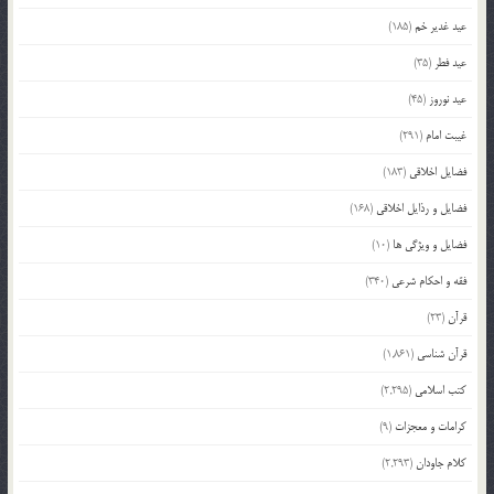
عید غدیر خم
(185)
عید فطر
(35)
عید نوروز
(45)
غیبت امام
(291)
فضایل اخلاقی
(183)
فضایل و رذایل اخلاقی
(168)
فضایل و ویژگی ها
(10)
فقه و احکام شرعی
(340)
قرآن
(23)
قرآن شناسی
(1,861)
کتب اسلامی
(2,295)
کرامات و معجزات
(9)
کلام جاودان
(2,293)