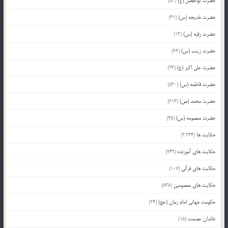
حضرت ابوالفضل (ع)
(54)
حضرت خدیجه (س)
(41)
حضرت رقیه (س)
(13)
حضرت زینب (س)
(66)
حضرت علی اکبر (ع)
(23)
حضرت فاطمه (س)
(530)
حضرت محمد (ص)
(613)
حضرت معصومه (س)
(45)
حکایت ها
(2,244)
حکایت های آموزنده
(749)
حکایت های قرآنی
(107)
حکایت های معصومین
(838)
حکومت جهانی امام زمان (عج)
(24)
خاندان عصمت
(15)