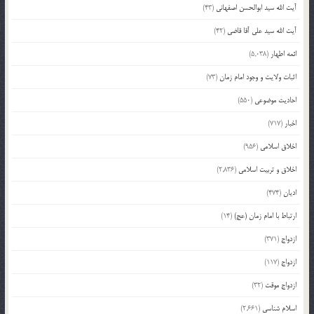
آیت الله سید ابوالحسن اصفهانی
(43)
آیت الله سید علی آقا قاضی
(42)
ائمه اطهار
(5,038)
اثبات ولایت و وجود امام زمان
(73)
احادیث موضوعی
(550)
اخبار
(717)
اخلاق اسلامی
(956)
اخلاق و تربیت اسلامی
(2,836)
ادیان
(474)
ارتباط با امام زمان (عج)
(14)
ازدواج
(371)
ازدواج
(117)
ازدواج موقت
(32)
اسلام شناسی
(2,661)