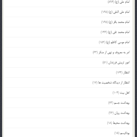
امام علی (ع)
(894)
امام علی النقی (ع)
(165)
امام محمد باقر (ع)
(165)
امام محمد تقی (ع)
(146)
امام موسی کاظم (ع)
(152)
امر به معروف و نهی از منکر
(63)
امور تربیتی فرزندان
(51)
انتظار
(164)
انتظار از دیدگاه شخصیت ها
(17)
اهل بیت
(104)
بهداشت جسم
(73)
بهداشت روان
(26)
بهداشت محیط
(18)
بودائیسم
(15)