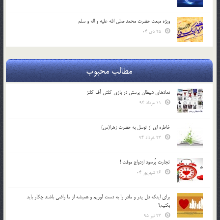
ویژه مبعث حضرت محمد صلی الله علیه و اله و سلم
25 دی 04
مطالب محبوب
نمادهای شیطان پرستی در بازی کلش آف کلنز
11 مرداد 94
خاطره ای از توسل به حضرت زهرا(س)
23 خرداد 94
تجارت پُرسود ازدواج موقت !
16 شهریور 04
براي اينكه دل پدر و مادر را به دست آوريم و هميشه از ما راضي باشند چكار بايد
بكنيم؟
23 تیر 95