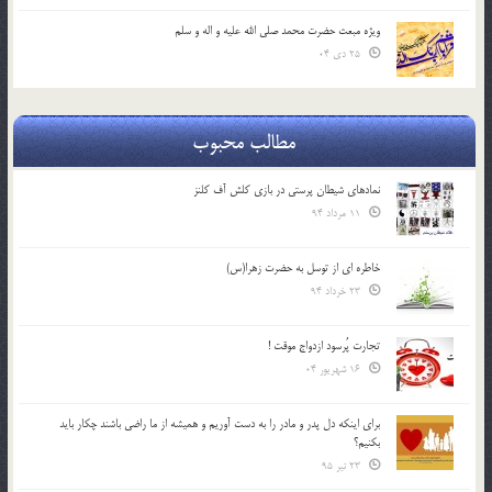
ویژه مبعث حضرت محمد صلی الله علیه و اله و سلم
25 دی 04
مطالب محبوب
نمادهای شیطان پرستی در بازی کلش آف کلنز
11 مرداد 94
خاطره ای از توسل به حضرت زهرا(س)
23 خرداد 94
تجارت پُرسود ازدواج موقت !
16 شهریور 04
براي اينكه دل پدر و مادر را به دست آوريم و هميشه از ما راضي باشند چكار بايد
بكنيم؟
23 تیر 95