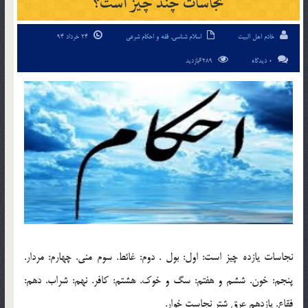
نجاسات چند چیز است؟
خادم اهل البیت
اسلام شناسی
,
فقه و احکام شرعی
24 خرداد 94
0 دیدگاه
6289بازدید
نجاسات یازده چیز است: اول: بول . دوم: غائط. سوم منی. چهارم: مردار.
پنجم: خون. ششم و هفتم: سگ و خوک. هشتم: کافر. نهم: شراب. دهم:
فقاع. یازدهم عرق شتر نجاست خوار.