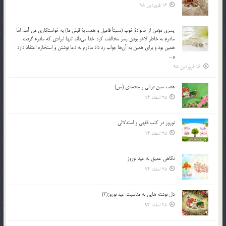
16 فروردین 95
پسري مؤمن از خانوادة خوب (نسبتاً فاميل و همساية قبلي ما) به خواستگاري من آمد. امّا
مادرم به خاطر لاغر بودن پسر مخالفت كرد. خدا مي‌داند تنها ايرادي كه مادرم گرفت
همين بود و براي همين به آن‌ها جواب رد داد مادرم به دعا نوشتن و استخاره اعتقاد دارد
و…
16 فروردین 95
هفت سین قرآنی و محمدی (ص)
25 اسفند 94
نوروز در كتب فقهى و استدلالى‏
25 اسفند 94
نگاهى عميق به عيد نوروز
25 اسفند 94
دل نوشته هایی به مناسبت عید نوروز(2)
25 اسفند 94