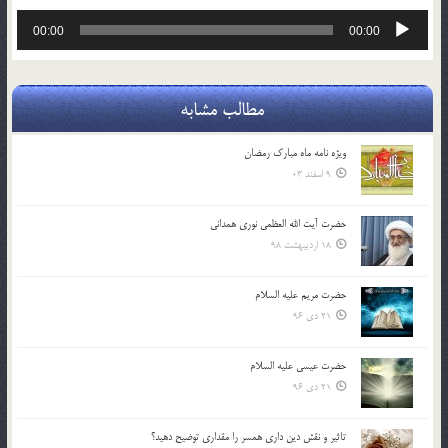
پخش‌کننده
00:00
00:00
صوت
مطالب مشابه
ویژه نامه ماه مبارک رمضان
9 اسفند 03
حضرت آیت الله العظمی نوری همدانی
18 اردیبهشت 98
حضرت مریم علیه السلام
21 دی 96
حضرت عیسی علیه السلام
21 دی 96
تاثير و نقش دين داري همسر را مقداري توضيح دهيد؟