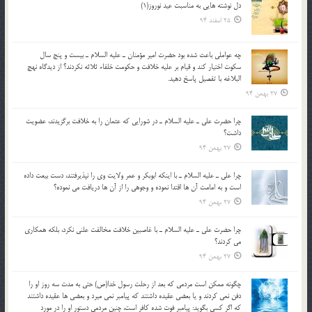
دل نوشته هایی به مناسبت عید نوروز(1)
25 اسفند 94
چه عواملي باعث شده بود حضرت امير مؤمنان ـ عليه السلام ـ بيست و پنج سال
سکوت اختيار کند و قيام بر عليه خلافت و حکومت خلفاء ثلاثه نکردند؟ از ديدگاه نهج
البلاغه با تفصيل پاسخ دهيد.
27 بهمن 94
چرا حضرت علي ـ عليه السلام ـ در شورايي كه عثمان را به خلافت برگزيدند، عضويت
داشت؟
27 بهمن 94
چرا علي ـ عليه السلام ـ با اينكه ابوبكر و عمر ولايت وي را نپذيرفتند، دست بيعت داده
است و به امامت آن ها اقتدا نموده و وجوهي را از آن ها دريافت مي نموده؟
27 بهمن 94
چرا حضرت علي ـ عليه السلام ـ با غاصبين خلافت مخالفت علني نکرد، بلكه همكاري
مي کردند؟
27 بهمن 94
چگونه ممكن است مردمي كه بعد از رحلت رسول خدا(ص) حتی به مدت سه روز او را
دفن نمي كردند و یا بعضي عقيده داشتند كه پيامبر نمي ميرد و بعضي ها عقيده داشتند
كه اگر كسي بگويد: پيامبر فوت شده كافر است، چنین مردمی دستور او را در مورد