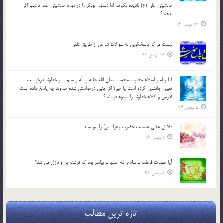
جانشيني علي (ع) ناديده بگيرند، اما دستور ابوبكر را در مورد جانشيني عمر ترتیب اثر
بدهند؟
27 بهمن 94
لیست مراکز پاسخگویی به سوالات شرعی از طریق تلفن
19 بهمن 94
آيا پيامبر اسلام حضرت محمد ـ صلي الله عليه و آله و سلم ـ از خداوند درخواست
تعيين جانشين کرده است يا خير؟ اگر چنين درخواستي شده خداوند چه پاسخ داده است
آدرس و کلام خداوند را مرقوم فرمائيد؟
5 بهمن 94
دلايل عقلي عصمت حضرت زهرا (س) را بنويسيد.
5 بهمن 94
آيا حضرت فاطمه ـ سلام الله عليها ـ پيامبر بود كه فرشته بر او نازل مي شد؟
5 بهمن 94
تازه ترین مطالب