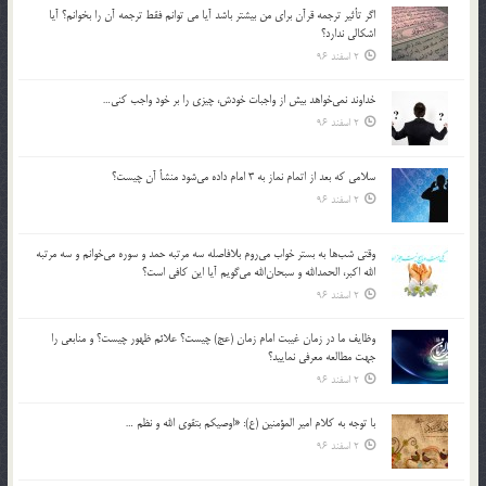
اگر تأثير ترجمه قرآن براي من بيشتر باشد آيا مي توانم فقط ترجمه آن را بخوانم؟ آيا
اشكالي ندارد؟
2 اسفند 96
خداوند نمي‌خواهد بيش از واجبات خودش، چيزي را بر خود واجب كني…
2 اسفند 96
سلامي كه بعد از اتمام نماز به 3 امام داده مي‌شود منشأ آن چيست؟
2 اسفند 96
وقتي شب‌ها به بستر خواب مي‌روم بلافاصله سه مرتبه حمد و سوره مي‌خوانم و سه مرتبه
الله اكبر، الحمدالله و سبحان‌الله مي‌گويم آيا اين كافي است؟
2 اسفند 96
وظايف ما در زمان غيبت امام زمان (عج) چيست؟ علائم ظهور چيست؟ و منابعي را
جهت مطالعه معرفي نماييد؟
2 اسفند 96
با توجه به كلام امير المؤمنين (ع): «اوصيكم بتقوي الله و نظم …
2 اسفند 96