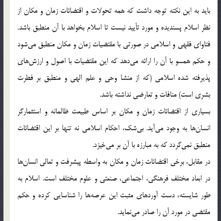
بايد به اين نکته توجه داشت که همه تحولات و اقتضائات زمان و مکان از
نظر اسلام پسنديده و مورد تأييد نيست تا اسلام بخواهد با آن منطبق باشد.
فتاواي فقهي و اسلامي در صورتي با مقتضيات زمان و مکان منطبق مي‌شود
و حکم همسو با آن را ارائه مي‌دهد که اين مقتضيات با اصول و ارزش‌هاي
پذيرفته شده اسلامي (که از منشا وحي و علم الهي و منطبق بر فطرت
بشري است) منافات و تعارضي نداشته باشد.
بسياري از اقتضائات زمان و مکان بر اساس طبيعت ظالمانه و استثمارگر
انسان‌ها به وجود مي‌آيد. بي‌شک، احکام اسلامي نه تنها بر اين اقتضائات
منطبق نمي‌گردد که به مبارزه با آن بر مي‌خيزد.
در مقابل، برخي اقتضائات زمان و مکان به واسطه پيشرفت و تعالي انسان‌ها
در ابعاد مختلف فرهنگي، اجتماعي، صنعتي و علوم مختلف است. اسلام به
طور شايسته، دست آوردهاي مثبت اين عرصه‌ها را شناسايي کرده و حکم
مقتضي در مورد آن را صادر مي‌نمايد.