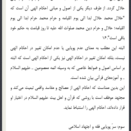
حلال گردد. از طرف دیگر يکي از اصول و مباني احکام الهي آن است که
“حلال محمد حلال ابدا الي يوم القيامه و حرام محمد حرام ابدا الي يوم
القيامه؛ حلال و حرام دين محمد صلوات الله عليه تا روز قيامت به حکم خود
باقي است”.16
البته اين مطلب به معناي عدم پويايي يا عدم امکان تغيير در احکام الهي
نيست، بلکه امکان تغيير در احکام الهي نيز يکي از احکام الهي است که البته
بر اساس اصول و ضوابط خاصي که به وسيله ائمه معصومين ـ عليهم السلام
ـ و آموزه‌هاي قرآني بيان شده است.
اين بدين معناست که احکام الهي از مصالح و مفاسد واقعي تبعيت مي‌کند و
مجتهد موظف است با روشي که قرآن و اهل بيت علیهم السلام در اختيار او
قرار داده‌اند، احکام الهي را استنباط نمايد.
سوم: سرّ پويايي فقه و اجتهاد اسلامي