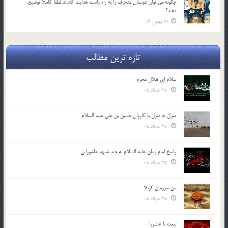
چگونه مي توان دوستان منحرف را به راه راست هدايت كشاند لطفاٌ كاملاً توضيح
دهيد؟
28 بهمن 96
تازه ترین مطالب
سلام ای هلال محرم
25 خرداد 05
منزل به منزل با کاروان حسین بن علی علیه السلام
25 خرداد 05
پاسخ امام زمان علیه السلام به چند شبهه عاشورایی
25 خرداد 05
من سرزمین کربلا
25 خرداد 05
بیعت با عاشورا