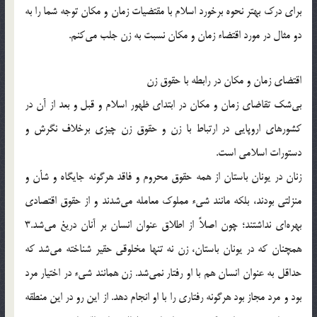
براي درک بهتر نحوه برخورد اسلام با مقتضيات زمان و مکان توجه شما را به
دو مثال در مورد اقتضاء زمان و مکان نسبت به زن جلب مي‌کنم.
اقتضاي زمان و مکان در رابطه با حقوق زن
بي‌شک تقاضاي زمان و مکان در ابتداي ظهور اسلام و قبل و بعد از آن در
کشورهاي اروپايي در ارتباط با زن و حقوق زن چيزي برخلاف نگرش و
دستورات اسلامي است.
زنان در يونان باستان از همه حقوق محروم و فاقد هرگونه جايگاه و شأن و
منزلتي بودند، بلکه مانند شيء مملوک معامله مي‌شدند و از حقوق اقتصادي
بهره‌اي نداشتند؛ چون اصلاً از اطلاق عنوان انسان بر آنان دريغ مي‌شد.3
همچنان که در يونان باستان، زن نه تنها مخلوقي حقير شناخته مي‌شد که
حداقل به عنوان انسان هم با او رفتار نمي‌شد. زن همانند شيء در اختيار مرد
بود و مرد مجاز بود هرگونه رفتاري را با او انجام دهد. از اين رو در اين منطقه