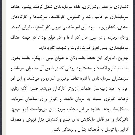
تکنولوژي در عصر روشن‌گري، نظام سرمايه‌داري شکل گرفت. پيشبرد اهداف
سرمايه‌داري در قالب رشد و گسترش کارخانه‌ها، شرکت‌ها و کارگاه‌هاي
صنعتي، کشاورزي، … بود. اين امر مقتضي نيروي کار گسترده، ارزان قيمت،
پرکار، پربازده و در عين حال کم ادعا و کم توقع بود تا در جهت اهداف
سرمايه‌داري، يعني تفوق قدرت، ثروت و شهوت گام بردارد.
بهترين راه براي اين هدف جلب زنان به عنوان نيمي از پيکره جامعه بشري
به نظام کار و اقتصاد و صنعت بود. روشي که در ضمن آن صاحبان سرمايه و
سردمداران سرمايه‌داري با انبوه تقاضا و نيروي کار روبرو مي‌شدند و اين امر
خود به خود زمينه‌ساز خدمات ارزان‌تر کارگران مي‌شد. ضمن آنکه زنان،
توقعات کم‌تري نسبت به مردان داشته و کم‌تر براي صاحبان سرمايه،
مشکل‌ساز بودند. علاوه بر اين، جذب نيروي زن مي‌توانست ابزار مهيج،
تاثيرگذار و غير قابل جايگزينی براي تبليغ و گسترش بازار فروش و مصرف
گرايي، با توسل به فرهنگ ابتذال و برهنگي باشد.