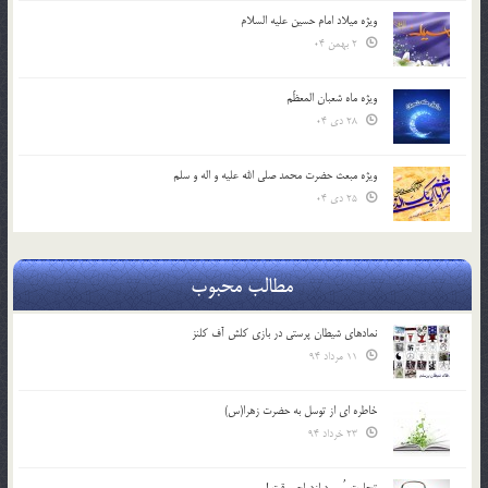
ویژه میلاد امام حسین علیه السلام
2 بهمن 04
ویژه ماه شعبان المعظّم
28 دی 04
ویژه مبعث حضرت محمد صلی الله علیه و اله و سلم
25 دی 04
مطالب محبوب
نمادهای شیطان پرستی در بازی کلش آف کلنز
11 مرداد 94
خاطره ای از توسل به حضرت زهرا(س)
23 خرداد 94
تجارت پُرسود ازدواج موقت !