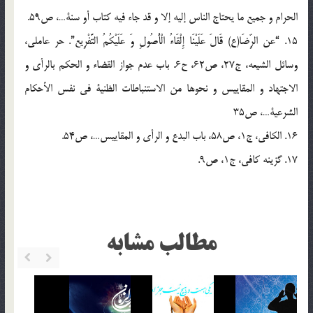
الحرام و جميع ما يحتاج الناس إليه إلا و قد جاء فيه كتاب أو سنة…، ص59.
15. “عن الرِّضَا(ع) قَالَ عَلَيْنَا إِلْقَاءُ الْأُصُولِ وَ عَلَيْكُمُ التَّفْرِيع”. حر عاملي،
وسائل الشيعه، ج27، ص62، ح6. باب عدم جواز القضاء و الحكم بالرأي و
الاجتهاد و المقاييس و نحوها من الاستنباطات الظنية في نفس الأحكام
الشرعية…، ص35
16. الكافي، ج1، ص58، باب البدع و الرأي و المقاييس…، ص54.
17. گزينه کافي، ج1، ص9.
مطالب مشابه