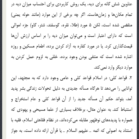
عناوين شش گانه براي ديه، يک روش کاربردي براي احتساب ميزان ديه در
تمام مکان‌ها و زمان‌هاست. اگر چه برخي از اين موارد (مانند حوله يمني)
منقضي شده است، لکن 5 مورد (طلا، نقره، گوسفند، شتر، گاو) جزء اموالي
است که داراي اعتبار است و مي‌توان ميزان ديه را بر اساس ارزش آن‌ها
قيمت‌گذاري کرد. يا در مورد کفاره به آزاد کردن برده، اطعام مسکين و روزه
اشاره شده است که منتفي بودن وجود برده، خللي به لزوم عمل کردن به
موارد ديگر وارد نمي‌کند.
2. قواعد کلي: در اسلام قواعد کلي و عامي وجود دارد که به مجتهد، اين
توانايي را مي‌دهد تا هرگاه مسأله جديدي به دليل تحولات زندگي بشر پديد
آمد، بتواند حکم آن مسأله جديد را از آن قواعد کلي و عام استخراج و
استنباط کند. به عنوان مثال، برخلاف بسياري از علما مسيحي و يهودي که
همواره با پديده‌هاي نوظهور مقابله مي‌کرده‌اند، در نظام فقاهتی اسلام، فقيه با
استناد به اصولي که ائمه ـ عليهم السلام ـ يا قرآن ارائه داده است، به جواز