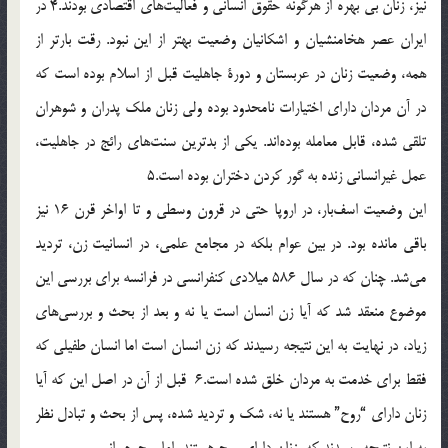
نيز، زنان بي بهره از هرگونه حقوق انساني و فعاليت‌هاي اقتصادي بودند.4 در
ايران عصر هخامنشيان و اشکانيان وضعيت بهتر از اين نبود. رقت بارتر از
همه، وضعيت زنان در عربستان و دورة جاهليت قبل از اسلام بوده است که
در آن مردان داراي اختيارات نامحدود بوده ولي زنان ملک پدران و شوهران
تلقي شده، قابل معامله بوده‌اند. يکي از بدترين سنت‌هاي رائج در جاهليت،
عمل غيرانساني زنده به گور کردن دختران بوده است.5
اين وضعيت اسف‌بار، در اروپا حتي در قرون وسطي و تا اواخر قرن 16 نيز
باقي مانده بود. در بين عوام بلکه در مجامع علمي، در انسانيت زن، ترديد
مي‌شد. چنان که در سال 586 ميلادي کنفرانسي در فرانسه براي بررسي اين
موضوع منعقد شد که آيا زن انسان است يا نه و بعد از بحث و بررسي‌هاي
زياد، در نهايت به اين نتيجه رسيدند که زن انسان است اما انسان طفيلي که
فقط براي خدمت به مردان خلق شده است.6 قبل از آن در اصل اين که آيا
زنان داراي “روح” هستند يا نه، شک و ترديد شده، پس از بحث و تبادل نظر
به اين نتيجه رسيدند که، زنان داراي روح هستند، اما روح حيواني.