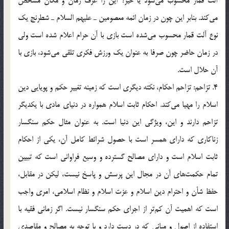
آلت قمار محسوب مي‌شود يا خير؟ اين را عرف زمان و مکان مشخص
مي‌کند. بنابر این چون در زمان ائمه معصومين ـ عليهم السلام ـ شطرنج يک
نوع آلت قمار محسوب مي‌شده است بازي با آن حرام اعلام شده است ولی
در زمان حاضر چون صرفا به عنوان يک ورزش فکري تلقی می‌شود، بازي با
آن حلال است.
4. تزاحم: تزاحم احکام، نکته ديگري است که زمينه تغيير حکم و پويايي دين
اسلام را مهيا مي‌کند. احکام ثابت اسلام همواره در دنياي مادي با يکديگر
تزاحم دارند و اين، ويژگي اين دنيا است. به عنوان مثال حکم سنگسار
زناکاري که داراي همسر است با حصول شرائط کامل آن، يکي از احکام
ثابت اسلام است و داراي مصالح گسترده و وسيع فراواني است که تبيين
تمام حکمت‌هاي آن در مجال اين پرسش و پاسخ نيست، لیکن در مقابل،
حفظ شأن و احترام دين اسلام و عزت اسلام و نظام اسلامي، امري واجب
است که اهميت آن کم‌تر از اجراي حکم سنگسار نيست. اگر زماني فقيه با
استفاده از اصول و مباني که در دست دارد و با توجه به مصالح و مقاصدي