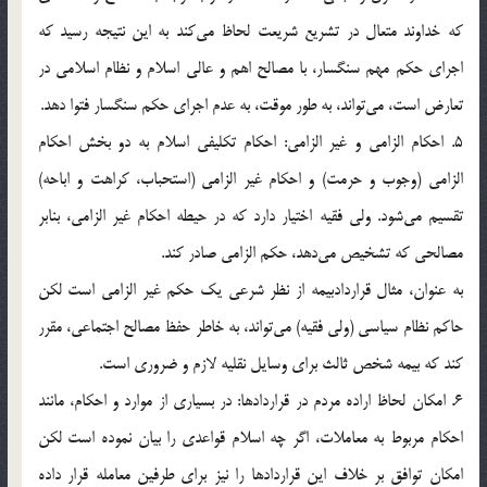
که خداوند متعال در تشريع شريعت لحاظ مي‌کند به اين نتيجه رسيد که
اجراي حکم مهم سنگسار، با مصالح اهم و عالي اسلام و نظام اسلامي در
تعارض است، مي‌تواند، به طور موقت، به عدم اجراي حکم سنگسار فتوا دهد.
5. احکام الزامي و غير الزامي: احکام تکليفي اسلام به دو بخش احکام
الزامي (وجوب و حرمت) و احکام غير الزامي (استحباب، کراهت و اباحه)
تقسيم مي‌شود. ولي فقيه اختيار دارد که در حيطه احکام غير الزامي، بنابر
مصالحي که تشخيص مي‌دهد، حکم الزامي صادر کند.
به عنوان، مثال قراردادبيمه از نظر شرعي يک حکم غير الزامي است لکن
حاکم نظام سياسي (ولي فقيه) مي‌تواند، به خاطر حفظ مصالح اجتماعي، مقرر
کند که بيمه شخص ثالث براي وسايل نقليه لازم و ضروري است.
6. امکان لحاظ اراده مردم در قراردادها: در بسياري از موارد و احکام، مانند
احکام مربوط به معاملات، اگر چه اسلام قواعدي را بيان نموده است لکن
امکان توافق بر خلاف اين قراردادها را نيز براي طرفين معامله قرار داده