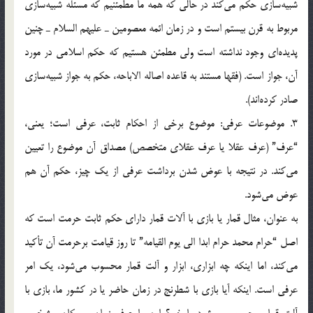
شبيه‌سازي حکم مي‌کند در حالي که همه ما مطمئنيم که مسئله شبيه‌سازي
مربوط به قرن بيستم است و در زمان ائمه معصومين ـ عليهم السلام ـ چنين
پديده‌اي وجود نداشته است ولي مطمئن هستيم که حکم اسلامي در مورد
آن، جواز است. (فقها مستند به قاعده اصاله الاباحه، حکم به جواز شبيه‌سازي
صادر کرده‌اند).
3. موضوعات عرفي: موضوع برخي از احکام ثابت، عرفي است؛ يعني،
“عرف” (عرف عقلا یا عرف عقلای متخصص) مصداق آن موضوع را تعيين
مي‌کند. در نتيجه با عوض شدن برداشت عرفي از يک چيز، حکم آن هم
عوض مي‌شود.
به عنوان، مثال قمار يا بازي با آلات قمار داراي حکم ثابت حرمت است که
اصل “حرام محمد حرام ابدا الي يوم القيامه” تا روز قيامت برحرمت آن تأکيد
مي‌کند، اما اينکه چه ابزاري، ابزار و آلت قمار محسوب مي‌شود، يک امر
عرفي است. اينکه آيا بازي با شطرنج در زمان حاضر يا در کشور ما، بازي با