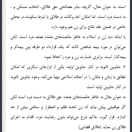
است. به عنوان مثال، اگرچه، بنابر مصالحي حق طلاق، انتخاب مسکن و…
به دست مرد است، اما امکان اخذ وکالت در طلاق يا شرط سکونت در محلي
خاص در ضمن عقد نکاح براي زن هم وجود دارد.
يا اينکه ديه زن در اسلام به خاطر حکمت‌هاي متعدد نصف مرد است، لکن
مي‌توان در مورد بيمه شخص ثالث که يک قرارداد دو طرفه بين بيمه‌گر و
بيمه‌گذار است، برابري خسارت زن و مرد را لحاظ نمود.
7. عناوين ثانويه در کنار عناوين اوليه: يکي از ابزارهاي ديگري که امکان
تطابق با زمان و مکان را در احکام اسلامي مهيا مي‌کند، وجود عناوين ثانويه
در کنار عناوين اوليه است.
به عنوان مثال به خاطر حکمت‌هاي متعدد حق طلاق به دست مرد است لکن
اگر موقعيتي پيش بيايد که زن تحت ظلم و اضطرار و سختي بيش از حد
اندازه، قرار گيرد، حاکم شرع مي‌تواند بدون رضايت مرد، اقدام به اجراي
طلاق زن نمايد. (طلاق قضايي)