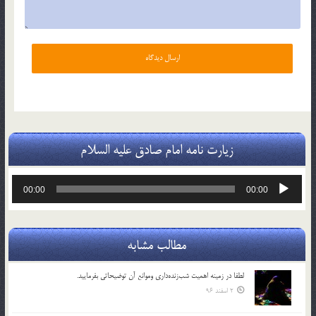
زیارت نامه امام صادق علیه السلام
پخش‌کننده
00:00
00:00
صوت
مطالب مشابه
لطفا در زمينه اهميت شب‌زنده‌داري وموانع آن توضيحاتي بفرماييد.
2 اسفند 96