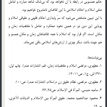
حکم همسويي در رابطه با آن نخواهد بود که بي‌شک شاهد مبارزه و تعامل
منفي اسلام و احکام اسلامي با اين تقاضاي نامشروع خواهيم بود.
با اين تبيين مشخص مي‌شود که سرّ پايداري احکام فقهی و حقوقی اسلام و
پويايي اين دين نيز در همين نحوه عملکرد و تعامل با مقتضيات زمان و
مکان است. اگر قرار بود که اسلام با همه تقاضاهاي زمان و مکان همسو و
هم جهت باشد، ديگر چيزي از ارزش‌هاي اسلامي باقي نمي‌ماند.
پي‌نوشت‌ها:
1. مطهري، مرتضي اسلام و مقتضيات زمان، قم، انتشارات صدرا، چاپ اول،
1370ش، ج1، ص12011.
2. مطهري، مرتضي، نظام حقوق زن دراسلام، انتشارات صدرا، ص100.
3. ساميه منيسي، المرأة في الإسلام، ص25ـ26.
4. محمود عبدالحميد محمد، حقوق المرأة بين الإسلام و الديانات الأخري،
ص19.