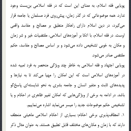
پويايي فقه اسلام، به معناي این است که در فقه اسلامي بن‌بست وجود
ندارد. همه موضوعاتي که در گذر زمان، پيش‌روي فرد مسلمان يا جامعه قرار
مي‌گيرد، در دين اسلام داراي راهکار منطبق بر مصالح و مفاسد واقعي
اوست. در فقه اسلام، با اتکا بر آموزه‌هاي اسلامي، مقتضيات خير و شر زمان
و مکان به خوبي تشخيص داده مي‌شود و بر اساس مصالح و مفاسد، حکم
مقتضي صادر مي‌شود.
پويايي اجتهاد و فقه اسلامي به خاطر چند ويژگي منحصر به فرد تعبيه شده
در آموزه‌هاي اسلامي است که اين امکان را مهيا مي‌کند تا به نيازها و
پديده‌هاي ثابت و متغير انسان و جامعه بشري به نحو شايسته‌اي پاسخ‌گو
باشد. در ادامه به برخي از ويژگي‌هايي که امکان تغيير ظاهري در احکام و يا
تشخيص حکم موضوعات جديد را ميسر مي‌نمايد اشاره مي‌نماييم.
1. انعطاف‌پذيري برخي احکام: بسياري از احکام اسلامي ماهيتي منعطف
دارند که با زمان و مکان‌هاي مختلف قابل تطبيق هستند. به عنوان مثال ذکر