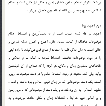
بي‌شک نگرش اسلام به اين اقتضای زمان و مکان نيز منفي است و احکام
اسلامي به هيچ وجه بر اين تقاضاي ناميمون منطبق نمي‌گردد.
دوم. اجتهاد پويا
اجتهاد در فقه شيعه عبارت است از به دست‌آوردن و استنباط احکام
موضوعات مختلف از کتاب، سنت، عقل، اجماع و اصول عمليه شرعي و
عقلي است. به بيان ديگر، فقيه با استفاده از منابع فوق مي‌کوشد تا اراده الهي
را در مورد موضوعات مختلف، استنباط نمايد؛ نه اينکه بنا بر سلايق و
تقاضاهاي نامشروع زمان و مکان، هر آنچه را که عده‌اي از آن خوششان
بيايد، بيان کند. مجتهد در زمينه استنباط احکام با دو دسته موضوعات، روبرو
است. يک دسته موضوعاتي که در زمان ظهور اسلام وجود داشته و ائمه ـ
عليهم السلام ـ به آن پرداخته‌اند و يک دسته از موضوعاتي که با مرور زمان
و بر اساس تغيير شرايط و اقتضائات زمان و مکان حادث مي‌شوند و به