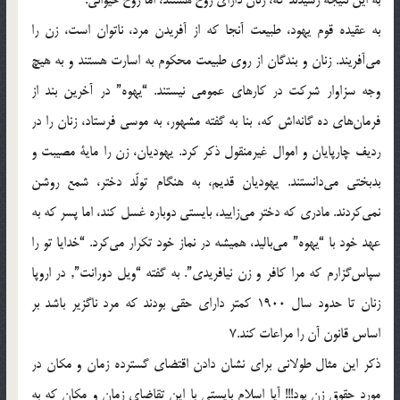
به عقيده قوم يهود، طبيعت آنجا که از آفريدن مرد، ناتوان است، زن را
مي‌آفريند. زنان و بندگان از روي طبيعت محکوم به اسارت هستند و به هيچ
وجه سزاوار شرکت در کارهاي عمومي نيستند. “يهوه” در آخرين بند از
فرمان‌هاي ده گانه‌اش که، بنا به گفته مشهور، به موسي فرستاد، زنان را در
رديف چارپايان و اموال غيرمنقول ذکر کرد. يهوديان، زن را ماية مصيبت و
بدبختي مي‌دانستند. يهوديان قديم، به هنگام تولّد دختر، شمع روشن
نمي‌کردند. مادري که دختر مي‌زاييد، بايستي دوباره غسل کند، اما پسر که به
عهد خود با “يهوه” مي‌باليد، هميشه در نماز خود تکرار مي‌کرد. “خدايا تو را
سپاس‌گزارم که مرا کافر و زن نيافريدي”. به گفته “ويل دورانت”, در اروپا
زنان تا حدود سال 1900 کمتر داراي حقي بودند که مرد ناگزير باشد بر
اساس قانون آن را مراعات کند.7
ذکر اين مثال طولاني براي نشان دادن اقتضاي گسترده زمان و مکان در
مورد حقوق زن بود!!! آيا اسلام بايستي با اين تقاضاي زمان و مکان که به