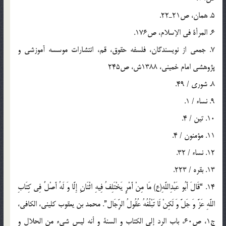
5. همان، ص21ـ22.
6. المرأة في الإسلام، ص176.
7. جمعي از نويسندگان، فلسفه حقوق، قم، انتشارات موسسه آموزشي و
پژوهشي امام خميني، 1388ش، ص245
8. شوري / 49.
9. نساء / 1.
10. تين / 4.
11. مؤمنون / 4.
12. نساء / 32.
13. بقره / 223.
14. “قَالَ أَبُو عَبْدِاللَّهِ(ع) مَا مِنْ أَمْرٍ يَخْتَلِفُ فِيهِ اثْنَانِ إِلَّا وَ لَهُ أَصْلٌ فِي كِتَابِ
اللَّهِ عَزَّ وَ جَلَّ وَ لَكِنْ لَا تَبْلُغُهُ عُقُولُ الرِّجَال”. محمد بن يعقوب کليني، الكافي،
ج1، ص60، باب الرد إلى الكتاب و السنة و أنه ليس شيء من الحلال و