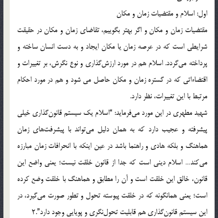
اول: اسلام و مقتضيات زمان و مکان
مقتضيات زمان و مکان و اگر بهتر بگوييم، تقاضاي زمان و مکان در حقيقت
شرايطي است که در عرصه زمان يا مکان ايجاد و به دست انسان ساخته و
پرداخته مي‌گردد. اسلام هم در مورد ارزش‌گذاري و نوع نگرش، بر تغييرات و
اقتضاءاتي که در گستره زمان و مکان حاصل مي شود و هم در مورد احکام
مرتبط با اين تغييرات، نظر دارد.
شهيد مطهري در اين مورد مي‌فرمايد: “اسلام يک سيستم قانون‌گذاري خيلي
پيشرفته و عجيب دارد که به همان دليل مي‌تواند با پيشرفت‌هاي زمان
هماهنگ و بلکه هادي و راهنما باشد در عين اينکه با انحرافات زمان مبارزه
مي‌کند… اسلام ديني است که جدا از قانون خلقت نيست؛ يعني واضع اين
قانون، خالق اين خلقت است و آن را مطابق و هماهنگ با خلقت وضع کرده
است؛ يعني همانگونه که در خلقت پيوسته تحول و تطور صورت مي‌گيرد، در
اين سيستم قانون‌گذاري هم قابليت تحول‌نگري و پويايي وجود دارد”.2