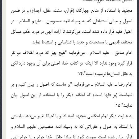
مسائل مستحدثه معروف هستند.
مجتهد با استفاده از منابع چهارگانه (قرآن، سنت، عقل، اجماع) و در ضمن
اصول و مباني استنباطي که به وسيله ائمه معصومين ـ عليهم السلام ـ در
اختيار فقيه قرار داده شده است، مي‌‌کوشد تا اراده الهي در مورد حکم مسائل
مختلف قديمي يا مستحدث و جديد را شناسايي و استنباط نمايد.
امام صادق ـ عليه السلام ـ مي‌فرمايد: “هيچ چيز که مورد اختلاف دو نفر
قرار گيرد وجود ندارد الا اينکه در کتاب خدا، اصلي براي آن وجود دارد لکن
به عقل انسان‌ها نرسيده است”.14
امام رضا ـ عليه السلام ـ مي‌فرمايد: “بر ماست که اصول را بيان کنيم و بر
شماست (بر فقها است) که احکام ديگر را با استفاده از اين اصول بيان
نمايند”.15
به عبارت ديگر تمام احکامی مجتهد استنباط و یا احیانا تغییر می‌دهد، بايستي
با استناد به اصول و مقرراتي که به وسيله ائمه معصومين علیهم السلام و
قرآن بيان شده است صورت گيرد تا مبادا حلال خدا حرام و يا حرام الهي