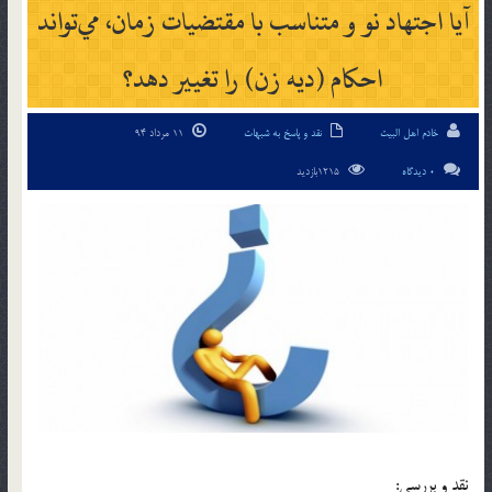
آيا اجتهاد نو و متناسب با مقتضیات زمان، مي‌تواند
احکام (ديه زن) را تغيير دهد؟
خادم اهل البیت
نقد و پاسخ به شبهات
11 مرداد 94
0 دیدگاه
1215بازدید
نقد و بررسی: