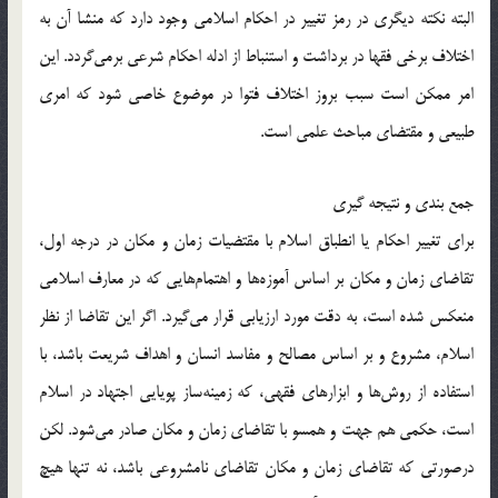
البته نکته ديگري در رمز تغيير در احکام اسلامي وجود دارد که منشا آن به
اختلاف برخي فقها در برداشت و استنباط از ادله احکام شرعي برمي‌گردد. اين
امر ممکن است سبب بروز اختلاف فتوا در موضوع خاصي شود که امري
طبيعي و مقتضاي مباحث علمي است.
جمع بندي و نتيجه گيري
براي تغيير احکام يا انطباق اسلام با مقتضيات زمان و مکان در درجه اول،
تقاضاي زمان و مکان بر اساس آموزه‌ها و اهتمام‌هایی که در معارف اسلامي
منعکس شده است، به دقت مورد ارزيابي قرار مي‌گيرد. اگر اين تقاضا از نظر
اسلام، مشروع و بر اساس مصالح و مفاسد انسان و اهداف شريعت باشد، با
استفاده از روش‌ها و ابزارهاي فقهي، که زمينه‌ساز پويايي اجتهاد در اسلام
است، حکمي هم جهت و همسو با تقاضاي زمان و مکان صادر مي‌شود. لکن
درصورتي که تقاضاي زمان و مکان تقاضاي نامشروعي باشد، نه تنها هيچ