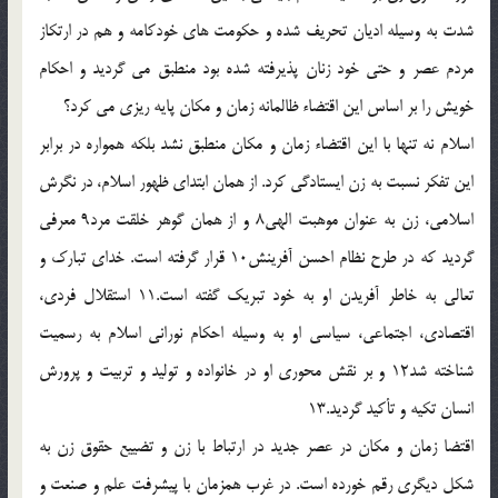
شدت به وسيله اديان تحريف شده و حکومت هاي خودکامه و هم در ارتکاز
مردم عصر و حتي خود زنان پذيرفته شده بود منطبق مي گرديد و احکام
خويش را بر اساس اين اقتضاء ظالمانه زمان و مکان پايه ريزي مي کرد؟
اسلام نه تنها با اين اقتضاء زمان و مکان منطبق نشد بلکه همواره در برابر
اين تفکر نسبت به زن ايستادگي کرد. از همان ابتداي ظهور اسلام، در نگرش
اسلامي، زن به عنوان موهبت الهي8 و از همان گوهر خلقت مرد9 معرفي
گرديد که در طرح نظام احسن آفرينش10 قرار گرفته است. خداي تبارک و
تعالي به خاطر آفريدن او به خود تبريک گفته است.11 استقلال فردي،
اقتصادي، اجتماعي، سياسي او به وسيله احکام نوراني اسلام به رسميت
شناخته شد12 و بر نقش محوري او در خانواده و توليد و تربيت و پرورش
انسان تکيه و تأکيد گرديد.13
اقتضا زمان و مکان در عصر جديد در ارتباط با زن و تضييع حقوق زن به
شکل ديگري رقم خورده است. در غرب همزمان با پيشرفت علم و صنعت و