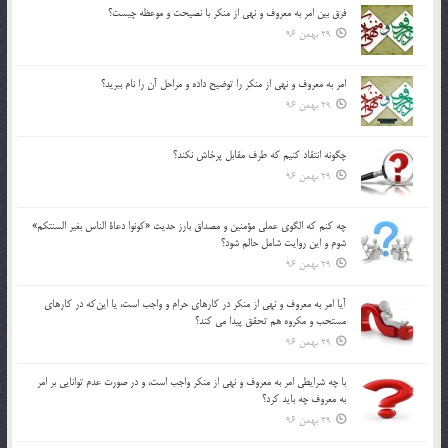
فرق بين امر به معروف و نهي از منكر با نصيحت و موعظه چيست؟
29 بهمن 96
امر به معروف و نهي از منكر را توضيح داده و مراحل آن را نام ببريد؟
29 بهمن 96
چگونه انتقاد كنيم كه طرف مقابل پرخاش نكند؟
29 بهمن 96
چه كنم كه الگوي عملي مؤمنين و مصداق بارز حديث «كونوا دعاة الناس بغير السنتكم»
شوم و اين روايت شامل حالم شود؟
29 بهمن 96
آيا امر به معروف و نهي از منكر در كارهاي حرام و واجب است، يا اين‌كه در كارهاي
مستحب و مكروه هم تحقق پيدا مي كند؟
29 بهمن 96
با چه شرايطي امر به معروف و نهي از منکر واجب است، و در صورت عدم توانايي بر امر
به معروف چه بايد کرد؟
29 بهمن 96