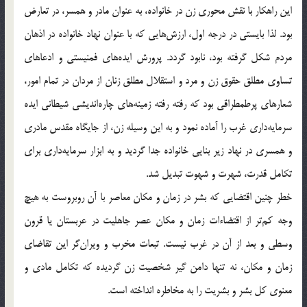
اين راهکار با نقش محوري زن در خانواده، به عنوان مادر و همسر، در تعارض
بود. لذا بايستي در درجه اول، ارزش‌هايي که با عنوان نهاد خانواده در اذهان
مردم شکل گرفته بود، نابود گردد. پرورش ايده‌هاي فمنيستي و ادعاهاي
تساوي مطلق حقوق زن و مرد و استقلال مطلق زنان از مردان در تمام امور،
شعارهای پرطمطراقي بود که رفته رفته زمينه‌هاي چاره‌انديشي شيطاني ايده
سرمايه‌داري غرب را آماده نمود و به اين وسيله زن، از جايگاه مقدس مادري
و همسري در نهاد زير بنايي خانواده جدا گرديد و به ابزار سرمايه‌داري براي
تکامل قدرت، شهرت و شهوت تبديل شد.
خطر چنين اقتضايي که بشر در زمان و مکان معاصر با آن روبروست به هيچ
وجه کم‌تر از اقتضاءات زمان و مکان عصر جاهليت در عربستان يا قرون
وسطي و بعد از آن در غرب نيست. تبعات مخرب و ويران‌گر اين تقاضاي
زمان و مکان، نه تنها دامن گير شخصيت زن گرديده که تکامل مادي و
معنوي کل بشر و بشريت را به مخاطره انداخته است.