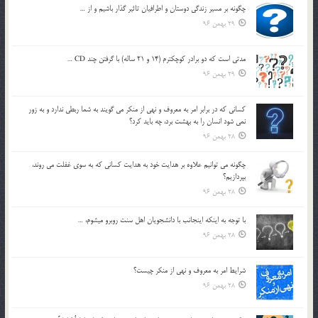
چگونه بر مسير زندگي دوستان و اطرافيان تاثير گذار باشيم و از …
29 بهمن 96
مدتي است كه دو برادر كوچكترم (14 و 21 ساله) با گرفتن چند CD …
29 بهمن 96
كساني كه در برابر امر به معروف و نهي از منكر مي گويند به شما ربطي ندارد و به زور
نمي شود انسان را به بهشت برد، چه بايد كرد؟
28 بهمن 96
چگونه مي توانيم علاوه بر هدايت خود به هدايت كساني كه به سوي غفلت مي روند،
بپردازيم؟
28 بهمن 96
با توجه به اينكه اينجانب با دانشجويان اهل سنت روبرو مي‎شوم، …
28 بهمن 96
شرايط امر به معروف و نهي از منكر چيست؟
28 بهمن 96