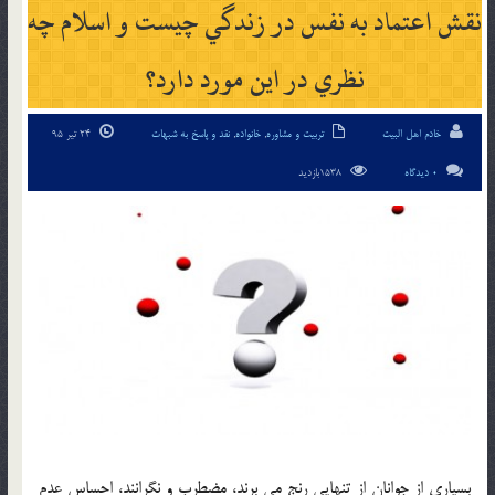
نقش اعتماد به نفس در زندگي چيست و اسلام چه
نظري در اين مورد دارد؟
خادم اهل البیت
تربیت و مشاوره
,
خانواده
,
نقد و پاسخ به شبهات
24 تیر 95
0 دیدگاه
1538بازدید
بسياري از جوانان از تنهايي رنج مي برند، مضطرب و نگرانند، احساس عدم