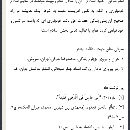
امام صادق ـ عليه السّلام ـ آن را معادل مقام ربوبيت خواندند در تعاليم اسلام
خودباوري و اتكاء به نفس امريست مثبت به شرط اينكه هميشه در راه
صحيح آن يعني بندگي حضرت حق باشد خودباوري اي كه باعث سركشي و
خودخواهي گردد مغاير با تعاليم تعالي بخش اسلام است.
معرفي منابع جهت مطالعه بيشتر:
1. جوان و نيروي چهارم زندگي، محمدرضا شرقي،‌تهران، سروش.
2. رمز پيروزي مردان بزرگ، استاد جعفر سبحاني، انتشارات نسل جوان، قم.
پي نوشت ها:
[1] . بقره/30، “اِنّي جاعِلٌ في الْأَرْضِ خَليفةً”.
[2] . تفأّلوا بالخير تجدوهُ. (محمدي ري شهري، محمد، ميزان الحكمة، ج9،
ص4502).
[3] . باربارا انجليس، اعتماد به نفس، ص20.