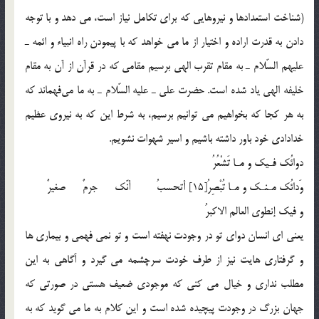
(شناخت استعدادها و نيروهايي كه براي تكامل نياز است، مي دهد و با توجه
دادن به قدرت اراده و اختيار از ما مي خواهد كه با پيمودن راه انبياء و ائمه ـ
عليهم السّلام ـ به مقام تقرب الهي برسيم مقامي كه در قرآن از آن به مقام
خليفه الهي ياد شده است. حضرت علي ـ عليه السّلام ـ به ما مي‌فهماند كه
به هر كجا كه بخواهيم مي توانيم برسيم، به شرط اين كه به نيروي عظيم
خدادادي خود باور داشته باشيم و اسير شهوات نشويم.
دوائُك فـيك و مـا تَشْعُرُ
وَدائُك مـنـك و مـا تُبْصِرُ[15] أتحسبُ أنّك جرمٌ صغيرٌ
و فيك إنطوي العالم الاكبرُ
يعني اي انسان دواي تو در وجودت نهفته است و تو نمي فهمي و بيماري ها
و گرفتاري هايت نيز از طرف خودت سرچشمه مي گيرد و آگاهي به اين
مطلب نداري و خيال مي كني كه موجودي ضعيف هستي در صورتي كه
جهان بزرگ در وجودت پيچيده شده است و اين كلام به ما مي گويد كه به