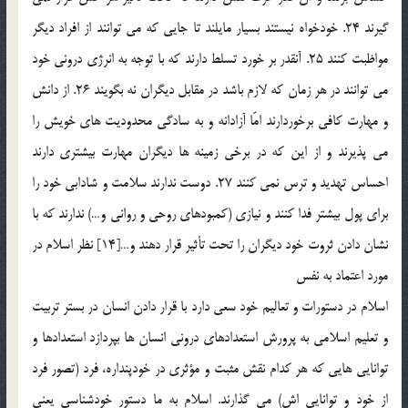
گيرند 24. خودخواه نيستند بسيار مايلند تا جايي كه مي توانند از افراد ديگر
مواظبت كنند 25. آنقدر بر خورد تسلط دارند كه با توجه به انرژي دروني خود
مي توانند در هر زمان كه لازم باشد در مقابل ديگران نه بگويند 26. از دانش
و مهارت كافي برخوردارند امّا آزادانه و به سادگي محدوديت هاي خويش را
مي پذيرند و از اين كه در برخي زمينه ها ديگران مهارت بيشتري دارند
احساس تهديد و ترس نمي كنند 27. دوست ندارند سلامت و شادابي خود را
براي پول بيشتر فدا كنند و نيازي (كمبودهاي روحي و رواني و…) ندارند كه با
نشان دادن ثروت خود ديگران را تحت تأثير قرار دهند و…[14] نظر اسلام در
مورد اعتماد به نفس
اسلام در دستورات و تعاليم خود سعي دارد با قرار دادن انسان در بستر تربيت
و تعليم اسلامي به پرورش استعدادهاي دروني انسان ها بپردازد استعدادها و
توانايي هايي كه هر كدام نقش مثبت و مؤثري در خودپنداره، فرد (تصور فرد
از خود و توانايي اش) مي گذارند. اسلام به ما دستور خودشناسي يعني