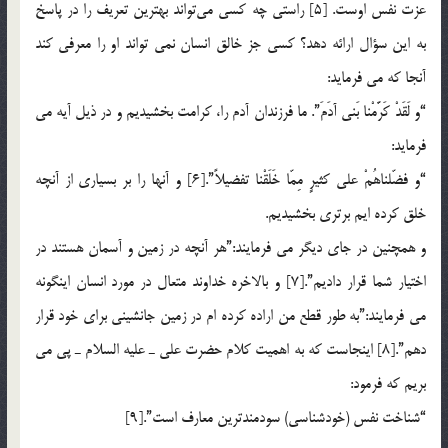
عزت نفس اوست. [5] راستي چه كسي مي‌تواند بهترين تعريف را در پاسخ
به اين سؤال ارائه دهد؟ كسي جز خالق انسان نمي تواند او را معرفي كند
آنجا كه مي فرمايد:
“و لَقَدْ كَرَّمْنا بَني آدَمَ”. ما فرزندان آدم را، كرامت بخشيديم و در ذيل آيه مي
فرمايد:
“و فضّلناهُمْ علي كثيرٍ مِمّا خَلَقْنا تفضيلاً”.[6] و آنها را بر بسياري از آنچه
خلق كرده ايم برتري بخشيديم.
و همچنين در جاي ديگر مي فرمايند:”هر آنچه در زمين و آسمان هستند در
اختيار شما قرار داديم”.[7] و بالاخره خداوند متعال در مورد انسان اينگونه
مي فرمايند:”به طور قطع من اراده كرده ام در زمين جانشيني براي خود قرار
دهم”.[8] اينجاست كه به اهميت كلام حضرت علي ـ عليه السلام ـ پي مي
بريم كه فرمود:
“شناخت نفس (خودشناسي) سودمندترين معارف است”.[9]