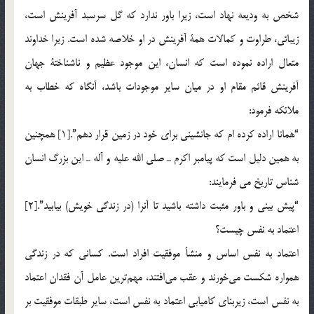
شخص به وديعه نهاد است، زيرا باور ندارد كه گل سرسبد آفرينش است،
زيبائي، طراوت و كمالات همة آفرينش در او خلاصه شده است. زيرا خداوند
متعال اراده نموده است كه انسان، اين موجود عظيم و ناشناختة جهان
آفرينش قائم مقام او در ميان ساير موجودات باشد، آنگاه كه خطاب به
ملائكه فرمود:
“همانا اراده كرده ام كه جانشيني براي خود در زمين قرار دهم”.[1] همچنين
به همين دليل است كه پيامبر اكرم ـ صلي الله عليه و آله ـ اين بزرگ انسان
شناس تاريخ مي فرمايند:
“پيش بيني و باور مثبت داشته باشيد تا آنرا (در زندگي خويش) بيابيد”.[2]
اعتماد به نفس چيست؟
اعتماد به نفس اساس و منشأ موفقيت افراد است. كساني كه در زندگي
همواره شكست مي‌خورند و عقب مي‌افتند، مهم‌ترين عامل آن فقدان اعتماد
به نفس است، زيربناي كاميابي اعتماد به نفس است، ساير طبقات موفقيت بر