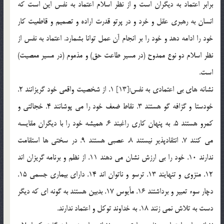
برابر اعتماد به ديگران است و از نظر اسلام اعتماد به نفس اين است كه
انسان به رهبري عقل و خرد و در پرتو قدرت اراده و تصميم و قاطعيت كار
خود را ادامه دهد و خود را بر انجام آن عمل توانا بشمارد. اعتماد به نفس از
نظر اسلام دو نوع ممدوح (در مسير طاعت حق) و مذموم (در مسير معصيت)
است.
نشانه هاي بي اعتمادي به نفس:[13] 1. از شخصيت واقعي خود گريزانند 2.
خودستا و گزافه گو هستند 3. نقاط ضعف خود را مي پوشانند 4. خجالتي و
كمرو هستند 5. به پنهان كاري راغبند 6. هميشه خود را با ديگران مقايسه
مي كنند 7. انتقادپذير نيستند 8. عصبي هستند 9. در سختي ها استقامت
ندارند 10. خود را بي ارزش نشان مي دهند 11. از نظم و برنامه گريزان اند
12. منزوي و تنهايند 13. ترسو و ناتوان اند 14. داراي بيماري جسمي 15.
دچار سوء تعبير و برداشتند 16. مأيوس 17. بدبين هستند به گونه اي كه ديگر
دست به تلاش نمي زنند 18. به خداوند توكل و اعتماد ندارند.