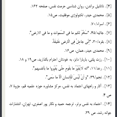
[4] . ناتانيل براندن، روان شناسي حرمت نفس، صفحه 162.
[5] . محمدي حيدر، تكنولوژي موفقيت، ص15.
[6] . اسراء/70.
[7] . جاثيه/45، “سَخَّرَ لكم ما في السّموات و ما في الارضِ”.
[8] . بقره/30، “اِنّي جاعِلٌ فِي الْارضِ خَليفَةً.
[9] . محمدي حيدر، همان، ص16.
[10] . رزت پلتي، باربارا دابز، به خودتان احترام بگذاريد، ص19 و 18.
[11] . رعد/11، “انه لايُغَيِّرُ ما بقَومٍ حتَّي يُغَيِّروا ما بأنفسهم”.
[12] . نجم/39، “و اَنْ لَيْسَ للْاِنسانِ الّآ ما سَعي”.
[13] . آثار و راههاي اعتماد به نفس، مركز مشاوره حوزه علميه قم، جزوة 7،
ص 4.
[14] . اعتماد به نفس برتر، ترجمه حميد و نگار پور اصغري، تهران، انتشارات
جوانه رشد، ص 39.