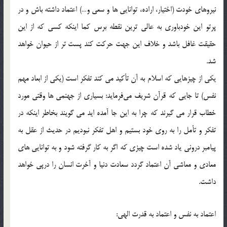
نيروهاي خودت (اختيار، اراده، توانايي ها و سعي و…) اعتماد داشته باش و در
پرتو اين خودباوري به عالي ترين نقطه برس كما اينكه كسي كه از اين
حقيقت غافل باشد و خلاف اين جهت حركت كند پست تر از حيوان خواهد
شد.
يكي از چيزهايي كه اسلام به آن تأكيد مي كند تفكر است (يكي از ابعاد مهم
نفس) تا جايي كه قرآن شريف مي‌فرمايد: بسياري از جهنمي ها وقتي مورد
خطاب قرار مي گيرند كه چرا به اين جا آمده ايد مي گويند بخاطر اينكه در
تفكر و تأمل را به روي خود بستيم و اهل تفكر نبوديم در حديث از عقل به
پيامبر دروني ياد شده است چيزي كه اگر به كار گرفته شود و به توانايي هاي
معادي و معاشي آن اعتماد گردد سعادت دنيا و آخرت انسان را درپي خواهد
داشت.
اعتماد به نفس و اعتماد به قدرت الهي: