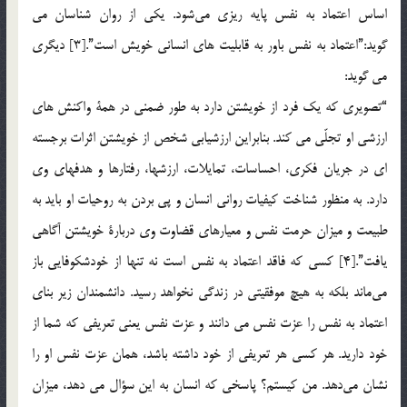
اساس اعتماد به نفس پايه ريزي مي‌شود. يكي از روان شناسان مي
گويد:”اعتماد به نفس باور به قابليت هاي انساني خويش است”.[3] ديگري
مي گويد:
“تصويري كه يك فرد از خويشتن دارد به طور ضمني در همة واكنش هاي
ارزشي او تجلّي مي كند. بنابراين ارزشيابي شخص از خويشتن اثرات برجسته
اي در جريان فكري، احساسات، تمايلات، ارزشها، رفتارها و هدفهاي وي
دارد. به منظور شناخت كيفيات رواني انسان و پي بردن به روحيات او بايد به
طبيعت و ميزان حرمت نفس و معيارهاي قضاوت وي دربارة خويشتن آگاهي
يافت”.[4] كسي كه فاقد اعتماد به نفس است نه تنها از خودشكوفايي باز
مي‌ماند بلكه به هيچ موفقيتي در زندگي نخواهد رسيد. دانشمندان زير بناي
اعتماد به نفس را عزت نفس مي دانند و عزت نفس يعني تعريفي كه شما از
خود داريد. هر كسي هر تعريفي از خود داشته باشد، همان عزت نفس او را
نشان مي‌دهد. من كيستم؟ پاسخي كه انسان به اين سؤال مي دهد، ميزان