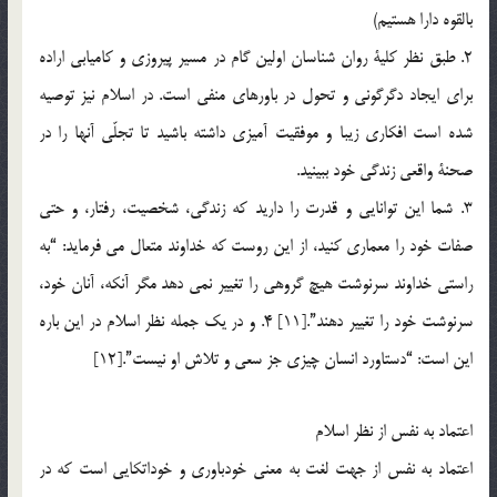
بالقوه دارا هستيم)
2. طبق نظر كلية روان شناسان اولين گام در مسير پيروزي و كاميابي اراده
براي ايجاد دگرگوني و تحول در باورهاي منفي است. در اسلام نيز توصيه
شده است افكاري زيبا و موفقيت آميزي داشته باشيد تا تجلّي آنها را در
صحنة واقعي زندگي خود ببينيد.
3. شما اين توانايي و قدرت را داريد كه زندگي، شخصيت، رفتار، و حتي
صفات خود را معماري كنيد، از اين روست كه خداوند متعال مي فرمايد: “به
راستي خداوند سرنوشت هيچ گروهي را تغيير نمي دهد مگر آنكه، آنان خود،
سرنوشت خود را تغيير دهند”.[11] 4. و در يك جمله نظر اسلام در اين باره
اين است: “دستاورد انسان چيزي جز سعي و تلاش او نيست”.[12]
اعتماد به نفس از نظر اسلام
اعتماد به نفس از جهت لغت به معني خودباوري و خوداتكايي است كه در