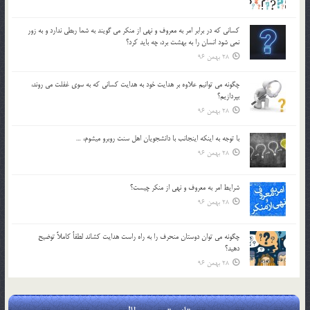
كساني كه در برابر امر به معروف و نهي از منكر مي گويند به شما ربطي ندارد و به زور
نمي شود انسان را به بهشت برد، چه بايد كرد؟
28 بهمن 96
چگونه مي توانيم علاوه بر هدايت خود به هدايت كساني كه به سوي غفلت مي روند،
بپردازيم؟
28 بهمن 96
با توجه به اينكه اينجانب با دانشجويان اهل سنت روبرو مي‎شوم، …
28 بهمن 96
شرايط امر به معروف و نهي از منكر چيست؟
28 بهمن 96
چگونه مي توان دوستان منحرف را به راه راست هدايت كشاند لطفاٌ كاملاً توضيح
دهيد؟
28 بهمن 96