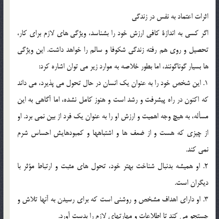
اثرات اعتماد به نفس در زندگي
اگر كسي به اندازة كافي ارزش خود را بشناسد، ويژگي هاي لازم براي كار،
تحصيل و روي هم رفته زندگي شكوفا و سالم را خواهد داشت. اين ويژگي
ها بسيار گوناگونند، اما بطور خلاصه به موارد زير مي توان اشاره كرد:
1. اين شخص خود را به عنوان يك انسان در حال تحول مي پذيرد، مي داند
كه اكنون در راه پيشرفت و رشد است و هنوز كامل نشده، اما آگاهي به اين
مسأله، به هيچ وجه اهميت و ارزش او را به عنوان يك فرد از بين نمي برد. او
از چيزي كه هست و از ضعف ها و اشتباهها و كمبودهايش احساس شرم
نمي كند.
2. او هميشه بدنبال شناخت بهتر خود، تحول هاي مثبت و ارتباط مؤثر با
ديگران است.
3. او داراي اهداف مشخص و روشني است كه براي رسيدن به آنها تلاش و
جستجو مي كند تا اطلاعات و مهارتهاي لازم را بدست آورد.