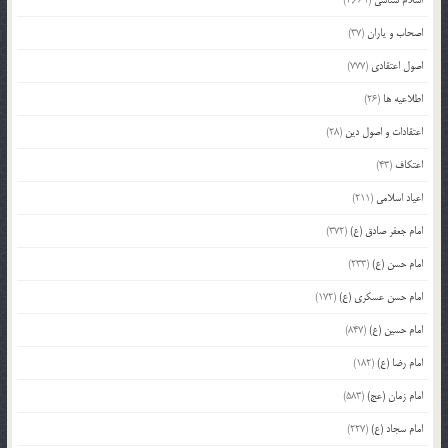
اسلام شناسی
(2,661)
اصحاب و یاران
(37)
اصول اعتقادی
(777)
اطلاعیه ها
(26)
اعتقادات و اصول دین
(28)
اعتکاف
(43)
اعیاد اسلامی
(211)
امام جعفر صادق (ع)
(372)
امام حسن (ع)
(233)
امام حسن عسکری (ع)
(172)
امام حسین (ع)
(847)
امام رضا (ع)
(182)
امام زمان (عج)
(583)
امام سجاد (ع)
(227)