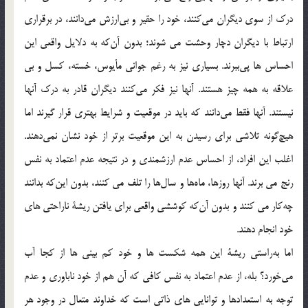
درك از سوي ديگران مي‌كنند، خود را حقير و بي‌ارزش مي‌دانند، در برقراري
ارتباط با ديگران دچار وحشت مي شوند؛ بدون آن‌كه به دلايل واقعي اين
احساس ها پي‌ببرند. بسياري نيز به رغم جواني مأيوس، خسته، كسل و بي
علاقه به همه چيز هستند. آنها نيز فكر مي‌كنند ديگران قادر به درك آنها
نيستند. آنها فقط مي‌دانند كه بايد در موقعيت و شرايط بهتري قرار گيرند اما
هيچ‌گونه تلاشي براي رسيدن به اين موقعيت برتر از خود نشان نمي‌دهند.
اغلب اين افراد، از احساس عدم ارزشمندی و در نتیجه عدم اعتماد به نفس
رنج مي برند. آنها روزها، ماه‌ها و سال‌ها را تلف مي كنند، بدون اين‌كه بدانند
چه‌كار مي كنند و بدون آن‌كه كوششي واقعي براي يافتن ريشة ناراحتي هاي
خود انجام دهند.
اما به‌راستي ريشة اين همه شكست ها و خود كم بيني ها از كجا آب
مي‌خورد؟ بله، از عدم اعتماد به نفس كافي كه آن هم از خود ناباوري و عدم
توجه به استعدادها و توانايي هاي ذاتي است كه خداوند متعال در وجود هر