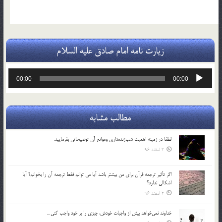
زیارت نامه امام صادق علیه السلام
پخش‌کننده
00:00
00:00
صوت
مطالب مشابه
لطفا در زمينه اهميت شب‌زنده‌داري وموانع آن توضيحاتي بفرماييد.
2 اسفند 96
اگر تأثير ترجمه قرآن براي من بيشتر باشد آيا مي توانم فقط ترجمه آن را بخوانم؟ آيا
اشكالي ندارد؟
2 اسفند 96
خداوند نمي‌خواهد بيش از واجبات خودش، چيزي را بر خود واجب كني…