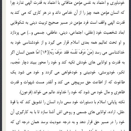
خودباوري و اعتماد به نفس مؤمن منافاتي با اعتماد به قدرت الهي ندارد چرا
كه انسان مؤمن همه چيز را از آن خدامي داند و در هر كاري كه مي كند به
قدرت الهي واقف است فرد مؤمن در مسير صحيح تربيت ديني به شكوفايي
ابعاد شخصيت خود (عقلي، اجتماعي، ديني، عاطفي، جسمي و…) مي پردازد
و او تحت تعاليم همه بعدي اسلام قرار مي گيرد و از خودشناسي خود به
خداشناسي مي رسد (مَنْ عَرَفَ نَفْسَه فقد عَرَفَ رَبَّه)[16] امّا همين انسان اگر
به قدرت و توانايي هاي خودش تكيه كند و خود را محور ببيند دچار عُجب،
تكبر، خودپرستي، خودبيني و خودخواهي مي گردد و خود مي شود يك
طاغوت كه از اطاعت حق سرپيچي مي كند و آنقدر مست شهوات و قدرت
ظاهري و مال خود مي شود كه خود را خداوند عالم مي خواند (فرعون).
نكته پاياني: اسلام با دستورات خود سعي دارد انسان را تشويق كند كه با قوة
عقل، اراده، توانايي هاي جسمي و روحي اش آشنا سازد تا با به كارگيري آن
خود را در مسير حق قرار دهد و به درجه عبوديت برسد همان درجه اي كه