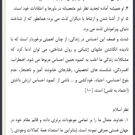
4. او هميشه آماده تجديد نظر غير متعصبانه در باورها و اعتقادات خود است.
5. او از آشنا شدن و ارتباط با ديگران لذت مي برد؛ همانطور كه از شناخت
دنياي پيرامونش لذت مي برد.
شدت و ضعف اين احساس در زندگي، از چنان اهميتي برخوردار است كه با
ناديده انگاشتن علتهاي ژنتيكي و روان شناختي، مي توان ادعا كرد كه
مشكلات زندگي ما اغلب به كمبود همين احساس مربوط مي شود. اضطراب،
افسردگي، شكست هاي تحصيلي، رفتارهاي خشونت آميز و ناهنجار، عدم
بلوغ احساسي، اعتياد، خودكشي و … ناشي از كمبود احساس ارزش داشتن
(اعتماد به نفس) است. [10]
نظر اسلام
1. خداوند متعال ما را بر تمامي موجودات برتري داده و قائم مقام خود در
جهان هستي معرفي نموده است. (بنابراين ما استعداد همة كمالات وجودي را