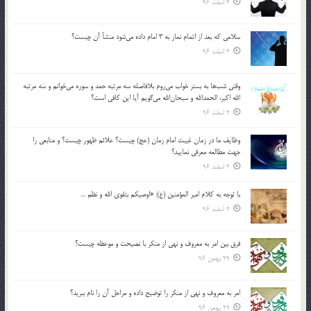
2 اسفند 96
سلامي كه بعد از اتمام نماز به 3 امام داده مي‌شود منشأ آن چيست؟
2 اسفند 96
وقتي شب‌ها به بستر خواب مي‌روم بلافاصله سه مرتبه حمد و سوره مي‌خوانم و سه مرتبه
الله اكبر، الحمدالله و سبحان‌الله مي‌گويم آيا اين كافي است؟
2 اسفند 96
وظايف ما در زمان غيبت امام زمان (عج) چيست؟ علائم ظهور چيست؟ و منابعي را
جهت مطالعه معرفي نماييد؟
2 اسفند 96
با توجه به كلام امير المؤمنين (ع): «اوصيكم بتقوي الله و نظم …
2 اسفند 96
فرق بين امر به معروف و نهي از منكر با نصيحت و موعظه چيست؟
29 بهمن 96
امر به معروف و نهي از منكر را توضيح داده و مراحل آن را نام ببريد؟
29 بهمن 96