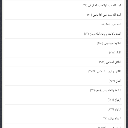
آیت الله سید ابوالحسن اصفهانی
(43)
آیت الله سید علی آقا قاضی
(42)
ائمه اطهار
(5,038)
اثبات ولایت و وجود امام زمان
(73)
احادیث موضوعی
(550)
اخبار
(717)
اخلاق اسلامی
(956)
اخلاق و تربیت اسلامی
(2,836)
ادیان
(474)
ارتباط با امام زمان (عج)
(14)
ازدواج
(371)
ازدواج
(117)
ازدواج موقت
(32)