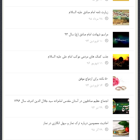
زیارت نامه امام صادق علیه السلام
28 مرداد 95
مراسم شهادت امام صادق (ع) سال 93
10 فروردین 94
جذب کمک های مردمی موکب امام علی علیه السلام
11 شهریور 96
50 نکته برای ازدواج موفق
16 فروردین 94
اجتماع عظیم صادقیون در آستان مقدس امامزاده سید جلال الدین اشرف سال 1396
29 تیر 96
احادیث معصومین درباره ترک نماز و سهل انگاری در نماز
29 آذر 95