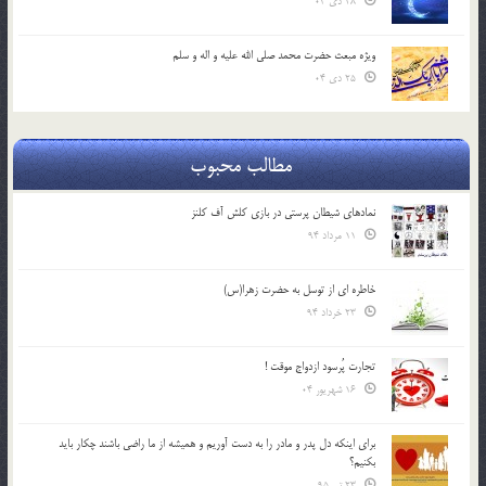
28 دی 04
ویژه مبعث حضرت محمد صلی الله علیه و اله و سلم
25 دی 04
مطالب محبوب
نمادهای شیطان پرستی در بازی کلش آف کلنز
11 مرداد 94
خاطره ای از توسل به حضرت زهرا(س)
23 خرداد 94
تجارت پُرسود ازدواج موقت !
16 شهریور 04
براي اينكه دل پدر و مادر را به دست آوريم و هميشه از ما راضي باشند چكار بايد
بكنيم؟
23 تیر 95