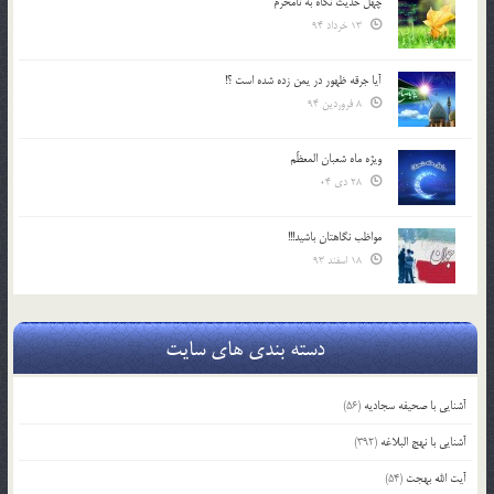
چهل حدیث نگاه به نامحرم
13 خرداد 94
آیا جرقه ظهور در یمن زده شده است ؟!
8 فروردین 94
ویژه ماه شعبان المعظّم
28 دی 04
مواظب نگاهتان باشید!!!
18 اسفند 93
دسته بندی های سایت
آشنایی با صحیفه سجادیه
(56)
آشنایی با نهج البلاغه
(392)
آیت الله بهجت
(54)