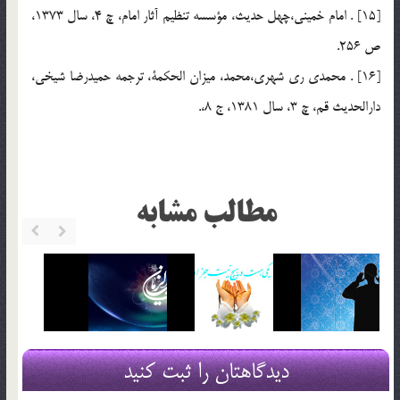
[15] . امام خميني،چهل حديث، مؤسسه تنظيم آثار امام، چ 4، سال 1373،
ص 256.
[16] . محمدي ري شهري،محمد، ميزان الحكمة، ترجمه حميدرضا شيخي،
دارالحديث قم، چ 3، سال 1381، ج 8،.
مطالب مشابه
دیدگاهتان را ثبت کنید