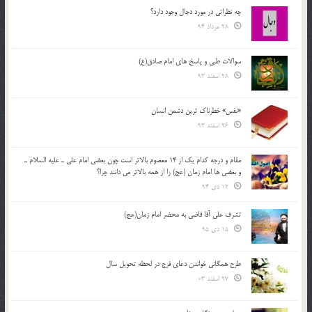
چه نظراتی در مورد دجال وجود دارد؟
28 مرداد 94
سوالات طبی و پاسخ های امام صادق(ع)
28 اسفند 93
«نفس» خطرناک ترین دشمن انسان
26 اسفند 93
مقام و درجه كدام يك از 14 معصوم بالاتر است چون بعضي امام علي ـ عليه السلام ـ
و بعضي ها امام زمان (عج) را از همه بالاتر مي دانند چرا؟
12 دی 94
تشرف علي آقا قاضي به محضر امام زمان(عج)
15 دی 95
طرح همگانی خواندن دعای فرج در لحظه تحویل سال
27 اسفند 03