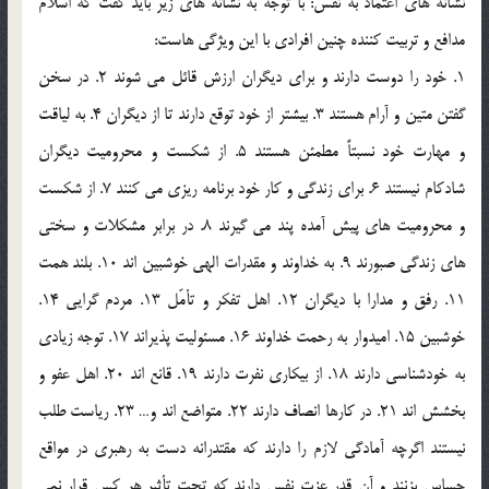
نشانه هاي اعتماد به نفس: با توجه به نشانه هاي زير بايد گفت كه اسلام
مدافع و تربيت كننده چنين افرادي با اين ويژگي هاست:
1. خود را دوست دارند و براي ديگران ارزش قائل مي شوند 2. در سخن
گفتن متين و آرام هستند 3. بيشتر از خود توقع دارند تا از ديگران 4. به لياقت
و مهارت خود نسبتاً مطمئن هستند 5. از شكست و محروميت ديگران
شادكام نيستند 6. براي زندگي و كار خود برنامه ريزي مي كنند 7. از شكست
و محروميت هاي پيش آمده پند مي گيرند 8. در برابر مشكلات و سختي
هاي زندگي صبورند 9. به خداوند و مقدرات الهي خوشبين اند 10. بلند همت
11. رفق و مدارا با ديگران 12. اهل تفكر و تأمّل 13. مردم گرايي 14.
خوشبين 15. اميدوار به رحمت خداوند 16. مسئوليت پذيراند 17. توجه زيادي
به خودشناسي دارند 18. از بيكاري نفرت دارند 19. قانع اند 20. اهل عفو و
بخشش اند 21. در كارها انصاف دارند 22. متواضع اند و… 23. رياست طلب
نيستند اگرچه آمادگي لازم را دارند كه مقتدرانه دست به رهبري در مواقع
حساس بزنند و آن قدر عزت نفس دارند كه تحت تأثير هر كس قرار نمي