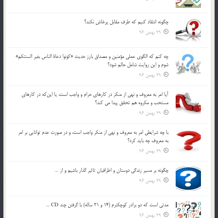
چگونه انتقاد كنيم كه طرف مقابل پرخاش نكند؟
29 بهمن 96
چه كنم كه الگوي عملي مؤمنين و مصداق بارز حديث «كونوا دعاة الناس بغير السنتكم»
شوم و اين روايت شامل حالم شود؟
29 بهمن 96
آيا امر به معروف و نهي از منكر در كارهاي حرام و واجب است، يا اين‌كه در كارهاي
مستحب و مكروه هم تحقق پيدا مي كند؟
29 بهمن 96
با چه شرايطي امر به معروف و نهي از منکر واجب است، و در صورت عدم توانايي بر امر
به معروف چه بايد کرد؟
29 بهمن 96
چگونه بر مسير زندگي دوستان و اطرافيان تاثير گذار باشيم و از …
29 بهمن 96
مدتي است كه دو برادر كوچكترم (14 و 21 ساله) با گرفتن چند CD …
29 بهمن 96