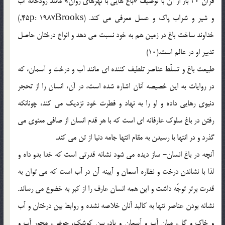
قرآن 30 بار از آن با توصیف «باغ هایی با نهرهای روان» مانند رودخانه آب
و شیر و شراب پاک و عسل معرفی می کند. (45p: 1987Brooks,)
خداوند ساخت باغ در زمین هم به خود نسبت می دهد و انواع درختان حاصل
تدبیر او در عالم است.(10)
طبیعت باغ و تسلّط عناصر تلطیف کننده ای مانند آب و درخت و آسمان، که
در روایات به این خصیصه آنان اشاره شده است، در آن، انسان را از تحجر
دنیوی رهایی داده و او را به نهاد و فطرت خود نزدیک می کند، چونانکه
رفتن در باغ سلوک عارفانه ای است که با هر قدم انسان از صافی معنوی می
گذرد و در انتها با رسیدن به مقام انتها جامه دنیا از تن می کند.
آنچه در باغ انسان- ساز دیده می شود نشانه قدرتی است که خدا بدو داه و
لذا با نشاندن درخت و نظاره آسمان و آیینه آن در آب است که می توان به
قدرت برتر توجّه داشت و این همه انسان عارف را از کبر به خضوع می رساند.
نشانه بودن عناصر تنها به کالبد آنان خلاصه نشده و روابط بین درختان و آب
و خاک و گل، میان آب و آسمان و باد، بین کوشک، حوض، محور آب و