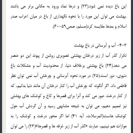
این باغ دیده نمی شود.(23) و درها نماد ورود به مکانی برتر می باشند
.بهشت می توان این مورد را با نحوه نگهداری از باغ در میان اعراب صدر
اسلام و بعدها مقایسه کرد(مسلم، صص59-60).
4-3- آب و آبرسانی در باغ بهشت
تکرار گذر آب از زیر درختان بهشتی تصویری روشن از پیوند این دو عنصر
می دهد.(24) باغ بهشتی برخلاف دنیا، از محدودیت آب و مشکلات باغ
دنیوی، دور است.(25) در مورد نحوه آبرسانی و چرخش آب نمی توان نظر
قاطعی داد. اگر آنگونه که چرخش آب را کنار درختان آن مانند دنیا بدانیم، که
از کنار درخت عبور می کند و آنرا برای قصرها و کاخ و کوشک های بهشتی
نیز تعمیم دهیم، می توان به نتیجه مشابهی رسید و آن گردش آب حول
کوشک هاست(المرسلات، آیه 41) اما اگر محور درخت و کوشک را به
موازات هم نبینیم، عبارت «گذر آب از زیر غرفه ها و قصرها»(26) را می توان