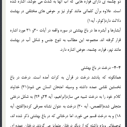
دو چشمه ی دارای فواره هایی که آب آنها به شدت می جوشد، اشاره شده
است. علاوه برآن کلماتی مانند کوثر نیز بر حوض های مختلفی در بهشت
دلالت دارد(کوثر، آیه1)
آبشارها و آبشره ها در باغ بهشتی در سوره واقعه در آیات 30و 31 مورد اشاره
قرار گرفته اند. مجموعه این مطالب به تنوع جنس و شکل آب در بهشت
مانند نهر، فواره، چشمه، حوض اشاره دارد.
4-4- درخت در باغ بهشتی
همانگونه که یادشد درخت در قرآن به کرات آمده است. درخت در باغ
نخستین نقشی عمده داشته و وسیله امتحان انسان می شود(31) خداوند
کلام خود را به درخت شبیه می سازد(ابراهیم، آیه 24و 26) به شکل درختی
متجلی شده(القصص، آیه 30) درخت به عنوان نشانه معرفی کرده(الفتح، آیه
18) و به درخت قسم می خورد. اما درختانی که در باغ بهشتی ذکر شده اند،
توصیفاتی ویژه داشته که از دیگر درختان متمایز می گردند. درختان عمده ای