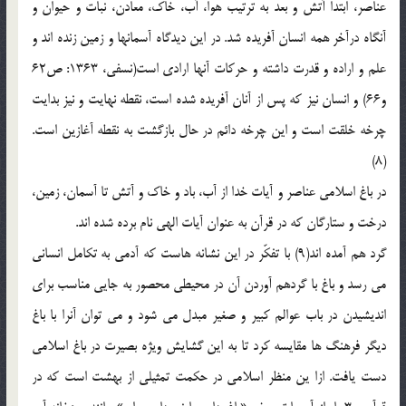
عناصر، ابتدا آتش و بعد به ترتیب هوا، آب، خاک، معادن، نبات و حیوان و
آنگاه درآخر همه انسان آفریده شد. در این دیدگاه آسمانها و زمین زنده اند و
علم و اراده و قدرت داشته و حرکات آنها ارادی است(نسفی، 1363: ص62
و66) و انسان نیز که پس از آنان آفریده شده است، نقطه نهایت و نیز بدایت
چرخه خلقت است و این چرخه دائم در حال بازگشت به نقطه آغازین است.
(8)
در باغ اسلامی عناصر و آیات خدا از آب، باد و خاک و آتش تا آسمان، زمین،
درخت و ستارگان که در قرآن به عنوان آیات الهی نام برده شده اند.
گرد هم آمده اند(9) با تفکّر در این نشانه هاست که آدمی به تکامل انسانی
می رسد و باغ با گردهم آوردن آن در محیطی محصور به جایی مناسب برای
اندیشیدن در باب عوالم کبیر و صغیر مبدل می شود و می توان آنرا با باغ
دیگر فرهنگ ها مقایسه کرد تا به این گشایش ویژه بصیرت در باغ اسلامی
دست یافت. ازا ین منظر اسلامی در حکمت تمثیلی از بهشت است که در