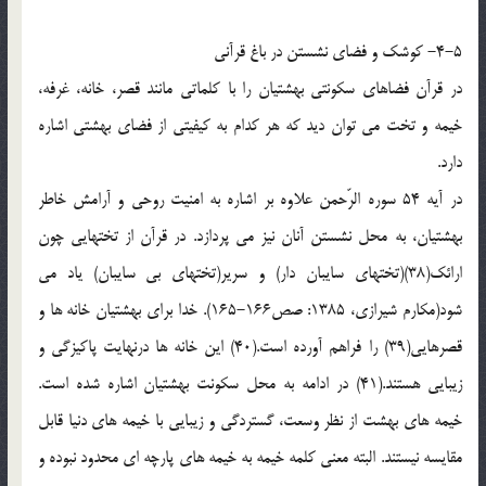
4-5- کوشک و فضای نشستن در باغ قرآنی
در قرآن فضاهای سکونتی بهشتیان را با کلماتی مانند قصر، خانه، غرفه،
خیمه و تخت می توان دید که هر کدام به کیفیتی از فضای بهشتی اشاره
دارد.
در آیه 54 سوره الرّحمن علاوه بر اشاره به امنیت روحی و آرامش خاطر
بهشتیان، به محل نشستن آنان نیز می پردازد. در قرآن از تختهایی چون
ارائک(38)(تختهای سایبان دار) و سریر(تختهای بی سایبان) یاد می
شود(مکارم شیرازی، 1385: صص166-165). خدا برای بهشتیان خانه ها و
قصرهایی(39) را فراهم آورده است.(40) این خانه ها درنهایت پاکیزگی و
زیبایی هستند.(41) در ادامه به محل سکونت بهشتیان اشاره شده است.
خیمه های بهشت از نظر وسعت، گستردگی و زیبایی با خیمه های دنیا قابل
مقایسه نیستند. البته معنی کلمه خیمه به خیمه های پارچه ای محدود نبوده و