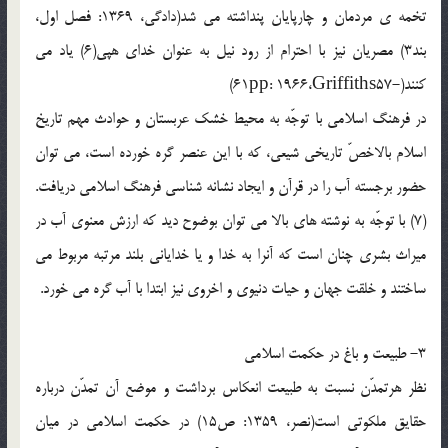
تخمه ی مردمان و چارپایان پنداشته می شد(دادگی، 1369: فصل اول،
بند3) مصریان نیز با احترام از رود نیل به عنوان خدای هپی(6) یاد می
کنند(-61pp: 1966،Griffiths57)
در فرهنگ اسلامی با توجّه به محیط خشک عربستان و حوادث مهم تاریخ
اسلام بالاخصّ تاریخی شیعی، که با این عنصر گره خورده است، می توان
حضور برجسته آب را در قرآن و ایجاد نشانه شناسی فرهنگ اسلامی دریافت.
(7) با توجّه به نوشته های بالا می توان بوضوح دید که ارزش معنوی آب در
میراث بشری چنان است که آنرا به خدا و یا خدایانی بلند مرتبه مربوط می
ساختند و خلقت جهان و حیات دنیوی و اخروی نیز ابتدا با آب گره می خورد.
3- طبیعت و باغ در حکمت اسلامی
نظر هرتمدّن نسبت به طبیعت انعکاس برداشت و موضع آن تمدّن درباره
حقایق ملکوتی است(نصر، 1359: ص15) در حکمت اسلامی در میان