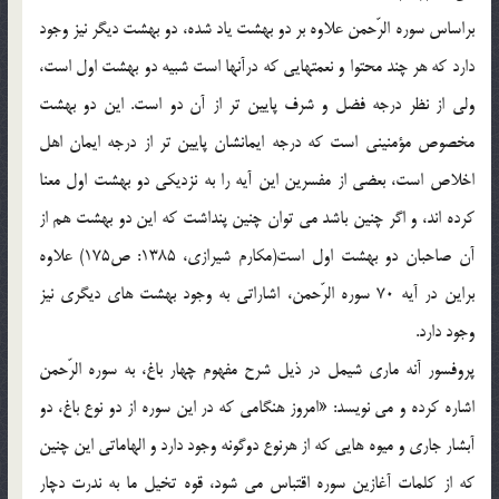
براساس سوره الرّحمن علاوه بر دو بهشت یاد شده، دو بهشت دیگر نیز وجود
دارد که هر چند محتوا و نعمتهایی که درآنها است شبیه دو بهشت اول است،
ولی از نظر درجه فضل و شرف پایین تر از آن دو است. این دو بهشت
مخصوص مؤمنینی است که درجه ایمانشان پایین تر از درجه ایمان اهل
اخلاص است، بعضی از مفسرین این آیه را به نزدیکی دو بهشت اول معنا
کرده اند، و اگر چنین باشد می توان چنین پنداشت که این دو بهشت هم از
آن صاحبان دو بهشت اول است(مکارم شیرازی، 1385: ص175) علاوه
براین در آیه 70 سوره الرّحمن، اشاراتی به وجود بهشت های دیگری نیز
وجود دارد.
پروفسور آنه ماری شیمل در ذیل شرح مفهوم چهار باغ، به سوره الرّحمن
اشاره کرده و می نویسد: «امروز هنگامی که در این سوره از دو نوع باغ، دو
آبشار جاری و میوه هایی که از هرنوع دوگونه وجود دارد و الهاماتی این چنین
که از کلمات آغازین سوره اقتباس می شود، قوه تخیل ما به ندرت دچار