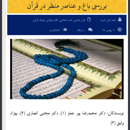
بررسی باغ و عناصر منظر در قرآن
خادم اهل البیت
قرآن شناسی
,
کتب اسلامی
,
کلام جاودان
,
معارف قرآنی
10 بهمن 98
0 دیدگاه
2590بازدید
نویسندگان: دکتر محمدرضا پور جعفر (1)، دکتر مجتبی انصاری (2)، بهزاد
وثیق (3)