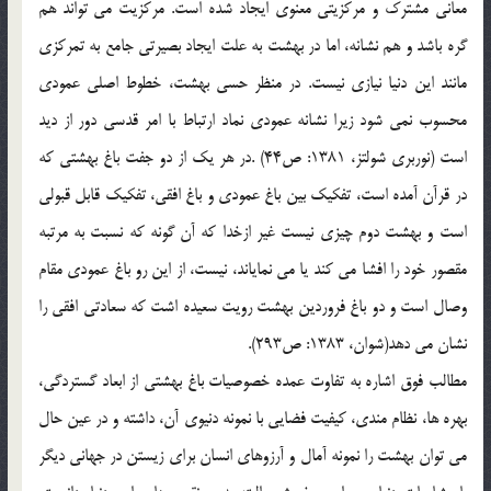
معانی مشترک و مرکزیتی معنوی ایجاد شده است. مرکزیت می تواند هم
گره باشد و هم نشانه، اما در بهشت به علت ایجاد بصیرتی جامع به تمرکزی
مانند این دنیا نیازی نیست. در منظر حسی بهشت، خطوط اصلی عمودی
محسوب نمی شود زیرا نشانه عمودی نماد ارتباط با امر قدسی دور از دید
است (نوربری شولتز، 1381: ص44) .در هر یک از دو جفت باغ بهشتی که
در قرآن آمده است، تفکیک بین باغ عمودی و باغ افقی، تفکیک قابل قبولی
است و بهشت دوم چیزی نیست غیر ازخدا که آن گونه که نسبت به مرتبه
مقصور خود را افشا می کند یا می نمایاند، نیست، از این رو باغ عمودی مقام
وصال است و دو باغ فروردین بهشت رویت سعیده اشت که سعادتی افقی را
نشان می دهد(شوان، 1383: ص293).
مطالب فوق اشاره به تفاوت عمده خصوصیات باغ بهشتی از ابعاد گستردگی،
بهره ها، نظام مندی، کیفیت فضایی با نمونه دنیوی آن، داشته و در عین حال
می توان بهشت را نمونه آمال و آرزوهای انسان برای زیستن در جهانی دیگر