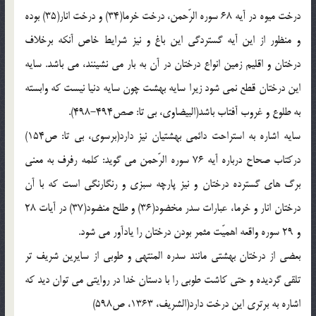
درخت میوه در آیه 68 سوره الرّحمن، درخت خرما(34) و درخت انار(35) بوده
و منظور از این آیه گستردگی این باغ و نیز شرایط خاص آنکه برخلاف
درختان و اقلیم زمین انواع درختان در آن به بار می نشینند، می باشد. سایه
این درختان قطع نمی شود زیرا سایه بهشت چون سایه دنیا نیست که وابسته
به طلوع و غروب آفتاب باشد(البیضاوی، بی تا: صص494-498).
سایه اشاره به استراحت دائمی بهشتیان نیز دارد(برسوی، بی تا: ص154)
درکتاب صحاح درباره آیه 76 سوره الرّحمن می گوید: کلمه رفرف به معنی
برگ های گسترده درختان و نیز پارچه سبزی و رنگارنگی است که با آن
درختان انار و خرما، عبارات سدر مخضود(36) و طلح منضود(37) در آیات 28
و 29 سوره واقعه اهمیّت مثمر بودن درختان را یادآور می شود.
بعضی از درختان بهشتی مانند سدره المنتهی و طوبی از سایرین شریف تر
تلقی گردیده و حتی کاشت طوبی را با دستان خدا در روایتی می توان دید که
اشاره به برتری این درخت دارد(الشریف، 1363، ص598)