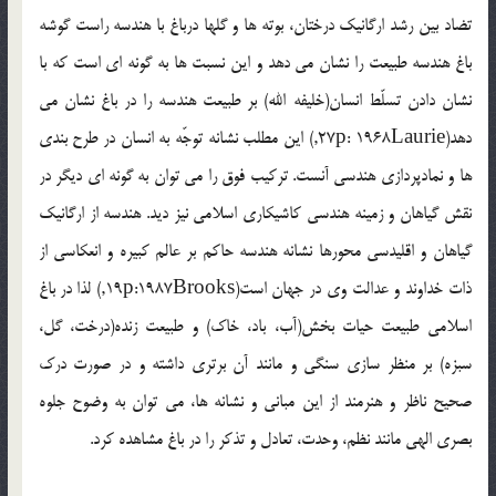
تضاد بین رشد ارگانیک درختان، بوته ها و گلها درباغ با هندسه راست گوشه
باغ هندسه طبیعت را نشان می دهد و این نسبت ها به گونه ای است که با
نشان دادن تسلّط انسان(خلیفه الله) بر طبیعت هندسه را در باغ نشان می
دهد(27p: 1968Laurie,) این مطلب نشانه توجّه به انسان در طرح بندی
ها و نمادپردازی هندسی آنست. ترکیب فوق را می توان به گونه ای دیگر در
نقش گیاهان و زمینه هندسی کاشیکاری اسلامی نیز دید. هندسه از ارگانیک
گیاهان و اقلیدسی محورها نشانه هندسه حاکم بر عالم کبیره و انعکاسی از
ذات خداوند و عدالت وی در جهان است(19p:1987Brooks,) لذا در باغ
اسلامی طبیعت حیات بخش(آب، باد، خاک) و طبیعت زنده(درخت، گل،
سبزه) بر منظر سازی سنگی و مانند آن برتری داشته و در صورت درک
صحیح ناظر و هنرمند از این مبانی و نشانه ها، می توان به وضوح جلوه
بصری الهی مانند نظم، وحدت، تعادل و تذکر را در باغ مشاهده کرد.