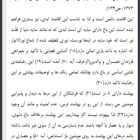
1373، ص134)
این اقامت دائمی است و لذا به تناسب این اقامت ابدی، نیز بستری فراهم
شده است. این باغ دارای سایه ای است ابدی که نه مانند سایه دنیا از قلّت
نور است که خود سایه در اینجا نورست، نوری تلطیف شده از شعاع نورالانوار
که اشاره به ذات باری تعالی دارد.(18) آشنایی فضایی با تأکید بر همراهی
فرزندان همسران و والدین(الزخرف، آیه 70) آمده است.(19) این رضامندی
نقشی اساسی در باغ دارد چنانکه تمامی رنگ ها و توصیفات بهشتی بر این
رضایت تاکید دارد.(20)
بهشت دارای 8 در است(21) که فرشتگان از این درها به دیدار و پذیرایی
مومنین می رسند. از این رو در بهشت ترس، عدم امنیت و مانند آن وجود
ندارد.(22) لذا بیهوده نیست اگر بپنداریم، این بهشت برخلاف باغ دنیوی،
دیوار و یا حصار یا آنچه باعث عدم دسترسی به آن از سوی غیر باشد، داشته
باشد درهای این بهشت به روی مومنین باز است(ص، آیه 50) و حصاری در