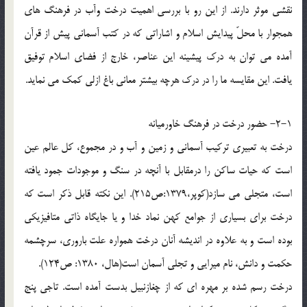
نقشی موثر دارند. از این رو با بررسی اهمیت درخت وآب در فرهنگ های
همجوار با محلّ پیدایش اسلام و اشاراتی که در کتب آسمانی پیش از قرآن
آمده می توان به درک پیشینه این عناصر، خارج از فضای اسلام توفیق
یافت. این مقایسه ما را در درک هرچه بیشتر معانی باغ ازلی کمک می نماید.
2-1- حضور درخت در فرهنگ خاورمیانه
درخت به تعبیری ترکیب آسمانی و زمین و آب و در مجموع، کل عالم عین
است که حیات ساکن را درمقابل با آنچه در سنگ و موجودات جمود یافته
است، متجلی می سازد(کوپر،1379:ص215). این نکته قابل ذکر است که
درخت برای بسیاری از جوامع کهن نماد خدا و یا جایگاه ذاتی متافیزیکی
بوده است و به علاوه در اندیشه آنان درخت همواره علت باروری، سرچشمه
حکمت و دانش، نام میرایی و تجلی آسمان است(هال، 1380: ص124).
درخت رسم شده بر مهره ای که از چغازنبیل بدست آمده است. تاجی پنج