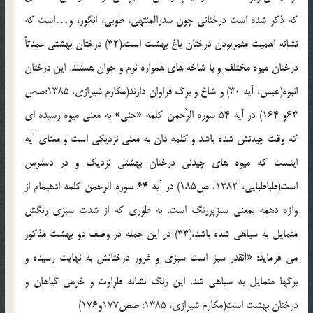
که ذکر شده است درختانی چون سدرالمنتهی، طوبی، انگور، و…است که
نشانه اهمیت مثمربودن درختان باغ بهشت است.(32) درختان بهشتی عمدتاً
درختان میوه مختلف و با شاخه های همواره نرم و جوان هستند. این درختان
انبوه(عبس، آیه 30) و شاخ و برگ فراوان دارند(مکارم شیرازی، 1385:صص
63و 164) در آیه 54 سوره الرّحمن کلمه «جنی» به معنی میوه رسیده ای
که وقت چیدنش شده باشد و کلمه دان به معنی نزدیکی است و معنای آیه
اینست که میوه های چیدنی درختان بهشتی نزدیک و در دسترس
است(طباطبایی، 1382، ص185) در آیه 64 سوره الرحمن کلمه ادهیمام از
واژه دهمه بمعنی سبزپررنگ است. به طوری که از شدت سبزی رنگش
متمایل به سیاهی شده باشد،(33) در این جمله در وصف دو بهشت مذکور
می فرماید: «آنقدر سبز است سبزی و غرور درختانش به نهایت رسیده و
برگها متمایل به سیاهی شد. این رنگ نشانه طراوت و خرمی گیاهان و
درختان بهشت است(مکارم شیرازی، 1385: صص177و176)