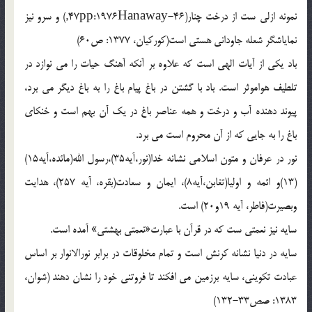
نمونه ازلی ست از درخت چنار(46-47pp:1976Hanaway,) و سرو نیز
نمایاشگر شعله جاودانی هستی است(کورکیان، 1377: ص60)
باد یکی از آیات الهی است که علاوه بر آنکه آهنگ حیات را می نوازد در
تلطیف هواموثر است. باد با گشتن در باغ پیام باغ را به باغ دیگر می برد،
پیوند دهنده آب و درخت و همه عناصر باغ در یک آن بهم است و خنکای
باغ را به جایی که از آن محروم است می برد.
نور در عرفان و متون اسلامی نشانه خدا(نور،آیه35)،رسول الله(مائده،آیه15)
(13)و ائمه و اولیا(تغابن،آیه8)، ایمان و سعادت(بقره، آیه 257)، هدایت
وبصیرت(فاطر، آیه 19و20) است.
سایه نیز نعمتی ست که در قرآن با عبارت«نعمتی بهشتی» آمده است.
سایه در دنیا نشانه کرنش است و تمام مخلوقات در برابر نورالانوار بر اساس
عبادت تکوینی، سایه برزمین می افکند تا فروتنی خود را نشان دهند (شوان،
1383: صص33-132)