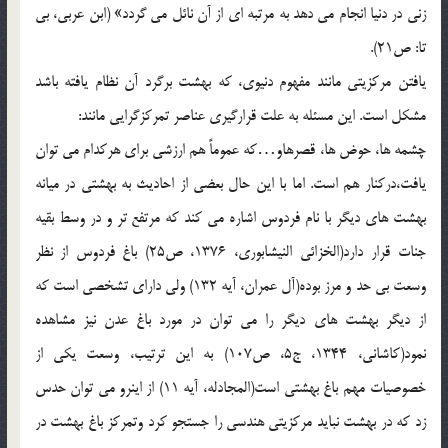
زنی در دنیا انجام می دهد به مرتبه ای از آن نائل می گردد» (ابن عربی، بی
تا: ص21).
یافتن مرکزیتی مانند مفهوم دنیوی، که بهشت برگرد آن نظام یافته باشد
مشکل است. این مسئله به علت قرارگیری عناصر تمرکزگرایی مانند:
چشمه ها، حوض ها، قصرهاو…که عموماً هم ارزشی برای هرکدام می توان
یافت،درکنار هم است. اما با این حال بعضی از احادیث به بهشتی در میانه
بهشت های دیگر با نام فردوس اشاره می کند که مرتفع تر و در وسط بقیه
جنات قرار دارد(الخزائی النیشابوری، 1376، ص25) باغ فردوس از نظر
وسعت بی حد و مرز بوده(آل عمران، آیه 132) ولی دارای تشخصی است که
از دیگر بهشت های دیگر را می توان در مورد باغ عدن نیز مشاهده
نمود(کاشانی، 1344، ج5، ص107) به این ترتیب، وسعت یکی از
خصوصیات مهم باغ بهشتی است(المجادله، آیه 11) از اینرو می توان حدس
زد که در بهشت نباید مرکزیتی هندسی را جستجو کرد وتمرکز باغ بهشت در