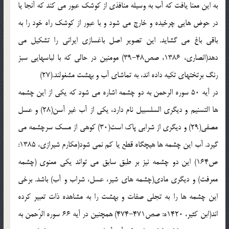
به این معنا یافت که آب به وسیله منافذی از کوشک عبور می کند که آنجا یا
در حوض هایی چرخیده و خارج می شود و با عبور از کوشک راه خود را به
باقی باغ می گشاید. این تصویر اصل باغسازی ایرانی را تشکیل می
دهد(انصاری، 1386، صص48-39) مومنین در حالی که با لباسهایی سبز
رنگ برتختهای تکیه داده اند، به تماشای آب و بهشت مشغولند.(27)
در آیه 50 سوره الرحمن به دو چشمه اشاره می شود که یکی از این چشمه
ها التسنیم و دیگری السلسبیل نام دارد، یکی از آب غیر آسن(28) و عسل
مصفی(29) و دیگری از شرابی پاک است(30) کوهی از مسک سرچشمه می
گیرد. آب این چشمه ها هیچگاه قطع یا کم نمی شود(مکارم شیرازی، 1385:
ص164) این دو چشمه نیز بر طبق سابق می تواند یکی معنوی (چشمه
معرفت) و دیگری مادی(چشمه های شیر، عسل، شراب و آب) باشد. برخی
این چشمه ها را به تجلی صفات و بهشت را به مشاهده ذات تعبیر کرده
اند(ابن کثیر، 1420ه: صص471-474) همچنین در آیه 66 سوره الرّحمن به