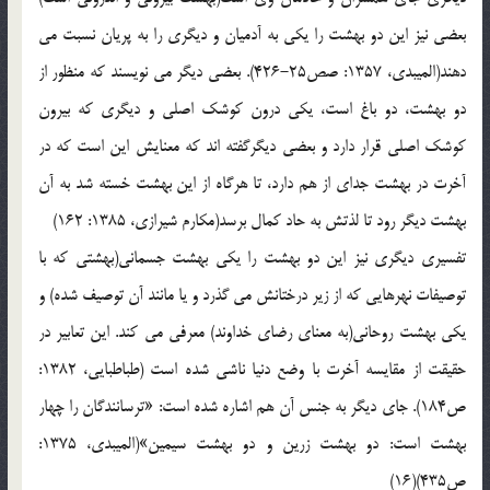
بعضی نیز این دو بهشت را یکی به آدمیان و دیگری را به پریان نسبت می
دهند(المیبدی، 1357: صص25-426). بعضی دیگر می نویسند که منظور از
دو بهشت، دو باغ است، یکی درون کوشک اصلی و دیگری که بیرون
کوشک اصلی قرار دارد و بعضی دیگرگفته اند که معنایش این است که در
آخرت در بهشت جدای از هم دارد، تا هرگاه از این بهشت خسته شد به آن
بهشت دیگر رود تا لذتش به حاد کمال برسد(مکارم شیرازی، 1385: 162)
تفسیری دیگری نیز این دو بهشت را یکی بهشت جسمانی(بهشتی که با
توصیفات نهرهایی که از زیر درختانش می گذرد و یا مانند آن توصیف شده) و
یکی بهشت روحانی(به معنای رضای خداوند) معرفی می کند. این تعابیر در
حقیقت از مقایسه آخرت با وضع دنیا ناشی شده است (طباطبایی، 1382:
ص184). جای دیگر به جنس آن هم اشاره شده است: «ترسانندگان را چهار
بهشت است: دو بهشت زرین و دو بهشت سیمین»(المیبدی، 1375:
ص435)(16)