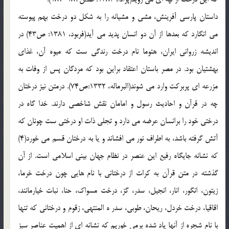
داستان پارسی آفرینش، مشی و مشیانه را به شکل دو درخت بهم پیوسته
می انگارد که بعدها از آن دو انسان پدید می آید(فربود، 1381: ص43) در
اندیشه زروانی ایران، هئوما نام درخت رندگی ست که میوه آن، غذای
بهشتیان بود. در مصر باستان اعتقاد براین بود که مردگان پس از وفات به
مزرعه ای پربرکت وارد می شوند(البرماله، 1332:ص74). درمتن نیز درختان
چه در قرآن و احادیث رسول و امامان نقش شاخصی دارند. خدا گاه در
درختی خود را برانسان عرضه می دارد و تجلی ذات او درختی ست چونان که
آتش گرفته باشد، به اطراف نور می افشاند و یا به درختان قسم می خورد(4)
که نشانه جایگاه رفیع این عنصر در نظام جهان بینی اسلامی است. از آن
گذشته در متن قرآن به کرات از درختانی با نام هایی چون درخت خرما،
زیتون، انگور، انار، انجیل، سدر، گز، درخت مسواک، حنا، نبات خیارمانند،
اقاقیا، درخت خردل، ریحان، طوبی، سدر ه المنتهی، زقوم و درختانی که تنها
با نام شجره از آنها یاد شده برمی خوریم که نشانه ای از اهمیت عناصر سبز