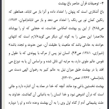
4- توصیفات قرآن عناصر باغ بهشت
باغ آشکاری است که پنهان را امتداد داده و آنرا باز می تاباند، همانطور که
رنگین کمان نور بی رنگ را امتداد می دهد و باز می تاباند(شوان، 1383:
ص285). از این رو بهشت انعکاس خداست، نه حجابی که او را بپوشاند
ملاصدرا این معنی را به گونه ای دیگر می گوید«لازم است که انتهای
حوادث به حادثی باشد که ماهیت یا حقیقت آن، عین حدوث و تجدد باشد»
(شیرازی، 1381: ص94). انسان نیز پس از مرگ با پیوندی که با عقول و
نفوس عالم علوی دارد، به مرتبه ای نائل شده و براساس آن یا به دوزخ می
افتد یا در بهشت طبق میزان نیل به عالم کبیر به رضوان الهی دست می
یابد(نسفی، 1363: صص70-73).
بهشت نخستین باغی بود مانند آنچه که خدا در معاد به آن اشاره دارد و جائی
است که درآن اندوهی نبود و خدا انسان را به باغبانی آن گماشت. خداوند به
علت پشیمانی آدم از گناه اول وی را به آن بهشت وعده داده و او را دوباره