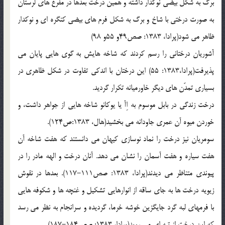
برگ به شکل بیضی نوکدار داشته و همین درخت بعدها در مفرغ های لرستان
به صورت درختی با شاخ و برگ به شکل فرم های بیضی کنگره ای و نوکدار
ظاهر می شود(پرادا، 1383: صص49و 55و 98)
آشوریان درختانی را رسم کردند که شاخه هایش به گوی هایی پایان می
پذیرفت(پرادا،1383: 55) این درختان با اندکی تفاوت در شکل ظاهری در
بسیاری تمدّن های دیگر خاورمیانه تکرار گردید.
درخت زندگی در بابل موسوم به اِآ یا یوکانو شاخه هایی از جواهر داشت، و
خوردن میوه آن عمری جاودانه می بخشید(هال، 1383:ص124).
سومریان نیز درخت را نماد نوسازی کیهان می دانستند که هفت شاخه آن
هفت سیاره و هفت آسمان را نشان می دهد. آنان درخت و الهه مادر را در
پیوندی متناظر می دیدند(پرادا، 1383: صص111-117). بعدها در نقوش
زیویه درخت ها به جای ساقه از انوارهایی تشکیل و غنچه ها و شکوفه هایی
با فرمهای لبه گرد جایگزین خوشه خرما، گردیده و سرانجام به نظر می رسد
که این درخت از تپه ای می روید(پرادا، 1383: صص184-187).