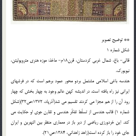
** توضیح تصویر
شکل شماره 1
قالی- باغ، شمال غربی کردستان، قرن18م- ماخذ: موزه هنری متروپولیتن،
نیویورک.
هندسه باغی اسلامی مشتمل بردو محور عمود برهم است که در فرشهای
ایرانی نیز راه یافته است. در اندیشه کهن عالم وجود به چهار بخش که چهار
رود آن را از هم مجزا می کردند تقسیم می شد(آذرپاد، 1372:ص32)(شکل
شماره 1) قالب هندسی از تسلّط تفکّر هندسی و تقارن جوی او حکایت می
کند. این خردورزی ریاضی از دیر باز در معماری منظر بین النهرین و ایران
جای خود را باز کرده است(زاهد زاهدانی، 1384:ص21).