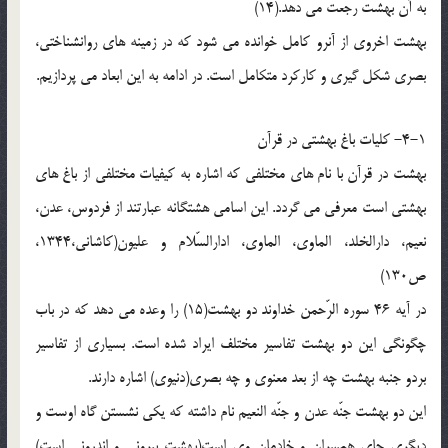
به آن بهشت رجعت می دهد.(14)
بهشت اخروی از آنرو کامل خوانده می شود که در زمینه های روانشناختی،
بصری شکل گیری و کارکرد متکامل است. در ادامه به این ابعاد می پردازیم.
4-1- کلیات باغ بهشتی در قرآن
بهشت در قرآن با نام های مختلفی که اشاره به کیفیات مختلفی از باغ های
بهشتی است معرفی می گردد. این اسامی هشتگانه عبارتند از فردوس، عدن،
نعیم، دارالخلد، الماوی، الماوی، ادارالسّلام و علیون(کاشانی،1344،
ص130)
در آیه 46 سوره الرّحمن خداوند دو بهشت(15) را وعده می دهد که در باب
چگونگی این دو بهشت تفاسیر مختلف ایراد شده است. بسیاری از تفاسیر
بردو جنبه بهشت چه از بعد معنوی و چه بصری(دنیوی) اشاره دارند.
این دو بهشت جنّه عدن و جنّه النعیم نام داشته که یکی نشستن گاه اوست و
دیگری جای همسران و خادمان وی است(بهشت بیرونی و اندرونی است)