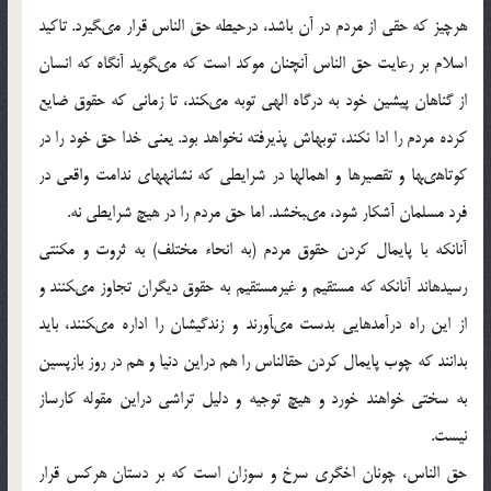
هرچيز كه حقى از مردم در آن باشد، درحيطه حق الناس قرار مى‏گيرد. تاكيد
اسلام بر رعايت حق الناس آنچنان موكد است كه مى‏گويد آنگاه كه انسان
از گناهان پيشين خود به درگاه الهى توبه مى‏كند، تا زمانى كه حقوق ضايع
كرده مردم را ادا نكند، توبه‏اش پذيرفته نخواهد بود. يعنى خدا حق خود را در
كوتاهى‏ها و تقصيرها و اهمال‏ها در شرايطى كه نشانه‏هاى ندامت واقعى در
فرد مسلمان آشكار شود، مى‏بخشد. اما حق مردم را در هيچ شرايطى نه.
آنانكه با پايمال كردن حقوق مردم (به انحاء مختلف) به ثروت و مكنتى
رسيده‏اند آنانكه كه مستقيم و غيرمستقيم به حقوق ديگران تجاوز مى‏كنند و
از اين راه درآمدهايى بدست مى‏آورند و زندگيشان را اداره مى‏كنند، بايد
بدانند كه چوب پايمال كردن حق‏الناس را هم دراين دنيا و هم در روز بازپسين
به سختى خواهند خورد و هيچ توجيه و دليل تراشى دراين مقوله كارساز
نيست.
حق الناس، چونان اخگرى سرخ و سوزان است كه بر دستان هركس قرار