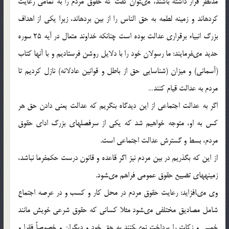
مدنظر قرار داشته باشند، مى‏توان گفت كه حقوق مردم را به تمامي رعايت
كرده‏اند و زمينه لطمه به حق الناس را از بين برده‏اند، زيرا يكى از اهداف
بزرگ انبياء برقرارى عدالت بوده است چنانكه خداوند متعال در آيه 25 سوره
حديد مى‏فرمايند: ما رسولان خود را با دلايل روشن فرستاديم و با آنها كتاب
(آسمانى) و ميزان (شناسايى حق از باطل و قوانين عادلانه) نازل كرديم تا
مردم به عدالت قيام كنند…
اگر به عدالت اجتماعى از اين ديدگاه بنگريم كه عدالت يعني دادن حق هر
كس به او، متوجه خواهيم شد كه يكي از سرفصل‏هاى بزرگ اداى حقوق
مردم، بسط و گسترش عدالت اجتماعى است.
از اين كه بگذريم در بين مردم نيز اگر قاعده و قانون درست حكمفرما نباشد،
زمينه‏هاى تضييع حقوق عمومى فراهم مى‏شود.
وي مى‏افزايد: رعايت حقوق مردم در محل كار و كسب و در عرصه اجتماع
شامل مصاديق مختلفى مى‏شود مثلا كسانى كه حقوق شرعى خويش مانند
خمس و زكات را پرداخت نمى‏كنند به حق خود و ديگران و خصوصاً فقرا و