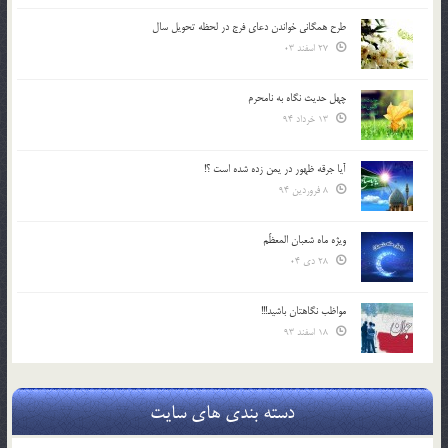
طرح همگانی خواندن دعای فرج در لحظه تحویل سال
27 اسفند 03
چهل حدیث نگاه به نامحرم
13 خرداد 94
آیا جرقه ظهور در یمن زده شده است ؟!
8 فروردین 94
ویژه ماه شعبان المعظّم
28 دی 04
مواظب نگاهتان باشید!!!
18 اسفند 93
دسته بندی های سایت