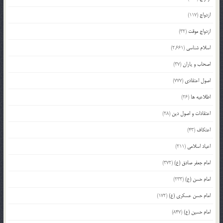
ازدواج
(117)
ازدواج موقت
(32)
اسلام شناسی
(2,661)
اصحاب و یاران
(37)
اصول اعتقادی
(777)
اطلاعیه ها
(26)
اعتقادات و اصول دین
(28)
اعتکاف
(43)
اعیاد اسلامی
(211)
امام جعفر صادق (ع)
(372)
امام حسن (ع)
(233)
امام حسن عسکری (ع)
(172)
امام حسین (ع)
(847)