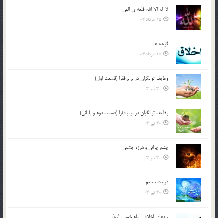
لا اله الا الله، قلعه ي الهي
15 مرداد 03
گزيده ها
15 مرداد 03
وظایف توانگران در برابر فقرا (قسمت اول)
30 تیر 03
وظایف توانگران در برابر فقرا (قسمت دوم و پایانی)
30 تیر 03
چشم ‏چرانى و هرزه‏ چشمى
30 تیر 03
درست ببينيم
30 تیر 03
پندهاي اخلاقي امام خميني (ره)