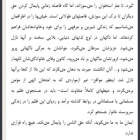
گيرد، تا مغز استخوان را مى‏سوزاند، اما گاه فاصله زمانى پايمال كردن حق
ديگران تا درك اين سوزش، فاصله‏اى طولانى است. خيلى‏ها را در اطرافمان
مى‏شناسيم كه زندگى شيرين و مرفهى را براى خود وخانواده‏اشان فراهم
كرده‏اند، اما ناگهان در اوج لذت‏هاى دنيايى، بلايى سخت بر آنها نازل
مى‏شود. عزيزشان سرطان مى‏گيرد، جوانشان به مرگى ناگهانى پرپر
مى‏شود، ثرورتشان بناگهان بر باد مى‏رود، كانون وفاى خانوادگى‏شان لكه‏دار
مى‏شود و… آنان انگشت حيرت به دهان مى‏گزند كه اين بلا از كجا برآنها
نازل شد. اينطور مواقع- غير ازمواردى كه به امتحان الهى از مؤمن
برمى‏گردد و حيطه‏اى كاملاً متفاوت است- بايد در جستجوى ظلم به
مسلمانى يا مسلمانانى در روابط گذشته برآمد و ردپاى اين ظلم را در زندگى
سرپرست خانوار جستجو كرد.
ايمان ما به ما مى‏گويد، آنكه حق الناس را پايمال مى‏كند، هيچ راه فرارى
ندارد.