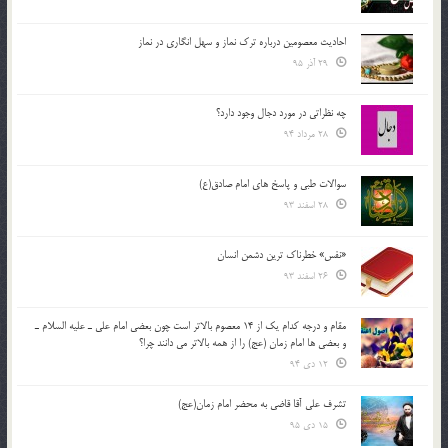
احادیث معصومین درباره ترک نماز و سهل انگاری در نماز
29 آذر 95
چه نظراتی در مورد دجال وجود دارد؟
28 مرداد 94
سوالات طبی و پاسخ های امام صادق(ع)
28 اسفند 93
«نفس» خطرناک ترین دشمن انسان
26 اسفند 93
مقام و درجه كدام يك از 14 معصوم بالاتر است چون بعضي امام علي ـ عليه السلام ـ
و بعضي ها امام زمان (عج) را از همه بالاتر مي دانند چرا؟
12 دی 94
تشرف علي آقا قاضي به محضر امام زمان(عج)
15 دی 95