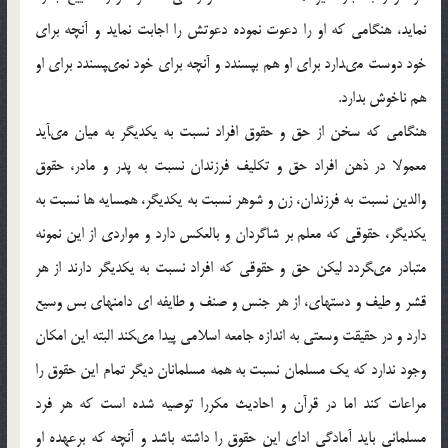
نمايد، هنگامى كه او را دعوت نموده دعوتش را اجابت نمايد و آنچه براى
خود دوست مى‏دارد براى او هم بپسندد و آنچه براى خود نمى‏پسندد براى او
هم ناخوش بدارد.
هنگامى كه سخن از حق و حقوق افراد نسبت به يكديگر به ميان مى‏آيد
معمولا در ذهن افراد حق و تكليف فرزندان نسبت به پدر و مادر، حقوق
والدين نسبت به فرزندان، زن و شوهر نسبت به يكديگر، همسايه ها نسبت به
يكديگر، حقوقي كه معلم بر شاگردان و بالعكس دارد و مواردى از اين نمونه
متبادر مى‏گردد ليكن حق و حقوقى كه افراد نسبت به يكديگر دارند از هر
قشر و طيف و دسته‏اى، از هر جنس و صنف و طايفه اي دامنه‏اى بس وسيع
دارد و در حقيقت وسعتي به اندازه جامعه اسلامى پيدا مى‏كند البته اين امكان
وجود ندارد كه يك مسلمان نسبت به همه مسلمانان ديگر تمام اين حقوق را
مراعات كند اما در قرآن و احاديث مكررا توصيه شده است كه هر فرد
مسلمانى بايد آمادگى اداى اين حقوق را داشته باشد و آنچه كه برعهده او