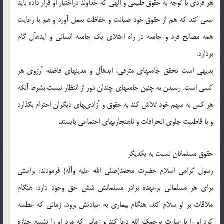
هر فردى با توجه به حقوق طبيعى و الهى كه خداوند دراختيار او قرار داده بايد
سعى كند كه هم از حقوق خود صيانت و حفاظت بعمل آورد و هم با رعايت
همه مصالح فرد و جامعه در راه اعتلاى يك جامعه انسانى و ايده‏آل گام
بردارد.
بديهى است تحقق جامعه‏اى مترقى، ايده‏آل و مدينه‏اى فاضله آرزوى هر
كسى است. رسيدن به چنين جامعه‏اى چندان دور از انتظار نيست بشرط آنكه
هر كس به سهم خود تلاش كند به حقوق و آزادى‏هاى ديگران احترام بگذارد
و با قاطعيت جلوى انحرافات و ناهنجاريهاى اجتماعى بايستد.
حقوق مسلمانان نسبت به يكديگر
رسول گرامى اسلام حضرت محمد(صلی الله علیه وآله) فرمودند: براستى
براى هر مسلمانى برعهده برادر مسلمانش شش حق وجود دارد: هنگام
ملاقات بر او سلام كند، هنگام بيمارى به عيادتش برود، زمانى كه عطسه
كرد او را با عبارت يرحمك الله دعا كند و زمانى كه مرد او را تشييع جنازه