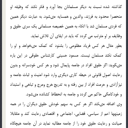
گذاشته شده نسبت به ديگر مسلمانان بجا آورد و فكر نكند كه وظيفه او
منحصرا محدود به فرزند، والدين و همسايه مى‏شود. به عبارت ديگر همين
كه فردى مسلمان شد با اتكاء به همين خصيصه مسلمانى يك سري حقوق و
وظايف بر او مترتب مي گردد كه بايد در ايفاى آن تلاش نمايد.
بطور مثال هر كس فرياد مظلومى را بشنود كه كمك مى‏خواهد و او را
كمك نكند مسلمان نيست. مسعود حسينى كارشناس حقوقى در اين باره
مى‏گويد: اگر حقوق افراد در جامعه پايمال شود و هر كس خودسرانه و بدون
رعايت اصول قانونى در حيطه كارى ديگرى وارد شود امنيت و ثبات جامعه و
نيزآزادى و حرمت افراد از بين رفته و به تدريج هرج ومرج و تباهى و استبداد
و خودكامگى حاكم مي گردد و جامعه به انحطاط كشانده مى‏شود.
وي اضافه مى‏كند اگر هر كس به سهم خودش حقوق ديگران را در همه
زمينه‏ها اعم از سياسى، قضايى، اجتماعى و اقتصادى رعايت كند و متقابلا
صيانت و رعايت حقوق خود را از جامعه مطالبه نمايد در آن جامعه هيچگاه