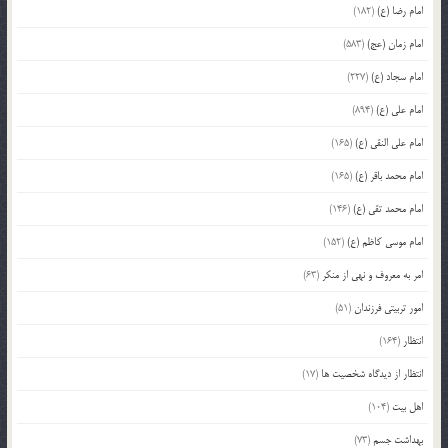
امام رضا (ع)
(182)
امام زمان (عج)
(583)
امام سجاد (ع)
(227)
امام علی (ع)
(894)
امام علی النقی (ع)
(165)
امام محمد باقر (ع)
(165)
امام محمد تقی (ع)
(146)
امام موسی کاظم (ع)
(152)
امر به معروف و نهی از منکر
(63)
امور تربیتی فرزندان
(51)
انتظار
(164)
انتظار از دیدگاه شخصیت ها
(17)
اهل بیت
(104)
بهداشت جسم
(73)