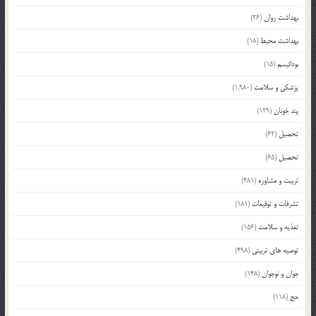
بهداشت روان
(26)
بهداشت محیط
(18)
بودائیسم
(15)
پزشکی و سلامت
(1,980)
پند خوبان
(129)
تحصیل
(62)
تحصیل
(65)
تربیت و مشاوره
(481)
تشرفات و توقیعات
(181)
تغذیه و سلامت
(156)
توصیه های تربیتی
(498)
جوان و نوجوان
(148)
حج
(118)