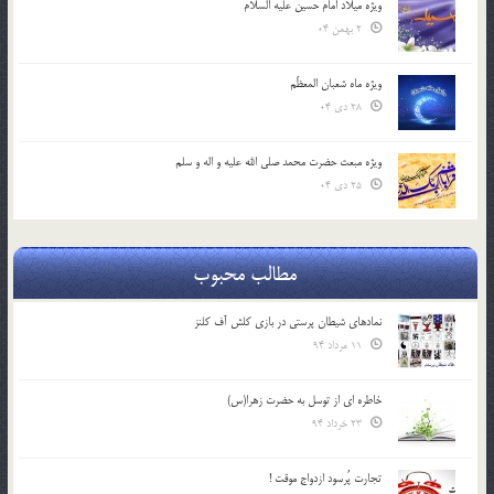
ویژه میلاد امام حسین علیه السلام
2 بهمن 04
ویژه ماه شعبان المعظّم
28 دی 04
ویژه مبعث حضرت محمد صلی الله علیه و اله و سلم
25 دی 04
مطالب محبوب
نمادهای شیطان پرستی در بازی کلش آف کلنز
11 مرداد 94
خاطره ای از توسل به حضرت زهرا(س)
23 خرداد 94
تجارت پُرسود ازدواج موقت !