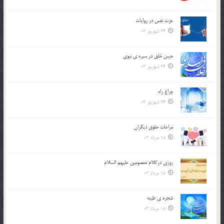
عزت نفس در روايات
24 شهریور 03
حسن خلق در سيره ي نبوي
24 شهریور 03
چراغ راه
24 شهریور 03
مراعات حقوق ديگران
15 مرداد 03
روزي دركلام معصومين عليهم السلام
15 مرداد 03
شجره ي طيبه
15 مرداد 03