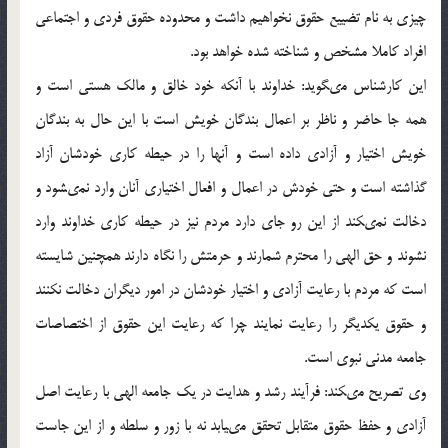
چيزى به نام تضييع حقوق نخواهيم داشت و محدوده حقوق فردى و اجتماعي
افراد كاملا مشخص و شناخته شده خواهد بود.
اين كارشناس مى‏گويد: خداوند با آنكه خود خالق و مالك هستى است و
همه جا حاضر و ناظر بر اعمال بندگان خويش است با اين حال به بندگان
خويش اختيار و آزادى داده است و آنها را در حيطه كارى خودشان آزاد
گذاشته است و حتى خودش در اعمال و افعال اختيارى آنان وارد نمى‏شود و
دخالت نمى‏كند از اين رو جاى دارد مردم نيز در حيطه كارى خداوند وارد
نشوند و حق الهى را محترم شمارند و حرمتش را نگاه دارند همچنين شايسته
است كه مردم با رعايت آزادى و اختيار خودشان در امور ديگران دخالت نكنند
و حقوق يكديگر را رعايت نمايند چرا كه رعايت اين حقوق از اختصاصات
جامعه مدنى نبوى است.
وى تصريح مى‏كند: فرآيند رشد و هدايت در يك جامعه الهي با رعايت اصل
آزادى و حفظ حقوق متقابل تحقق مى‏يابد نه با زور و سلطه و از اين جاست