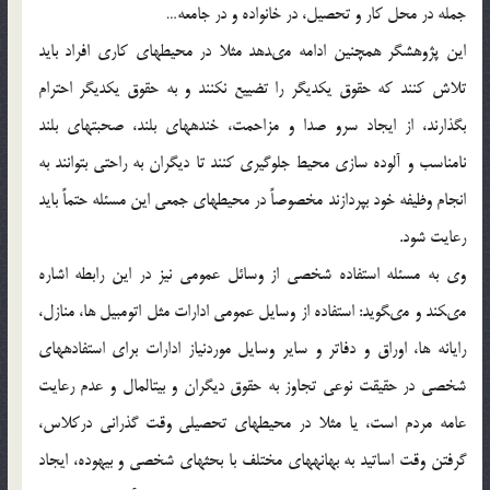
جمله در محل كار و تحصيل، در خانواده و در جامعه…
اين پژوهشگر همچنين ادامه مى‏دهد مثلا در محيطهاى كارى افراد بايد
تلاش كنند كه حقوق يكديگر را تضييع نكنند و به حقوق يكديگر احترام
بگذارند، از ايجاد سرو صدا و مزاحمت، خنده‏هاى بلند، صحبت‏هاى بلند
نامناسب و آلوده سازى محيط جلوگيرى كنند تا ديگران به راحتى بتوانند به
انجام وظيفه خود بپردازند مخصوصاً در محيطهاى جمعى اين مسئله حتماً بايد
رعايت شود.
وى به مسئله استفاده شخصي از وسائل عمومى نيز در اين رابطه اشاره
مى‏كند و مى‏گويد: استفاده از وسايل عمومي ادارات مثل اتومبيل ها، منازل،
رايانه ها، اوراق و دفاتر و ساير وسايل موردنياز ادارات براى استفاده‏هاى
شخصى در حقيقت نوعى تجاوز به حقوق ديگران و بيت‏المال و عدم رعايت
عامه مردم است، يا مثلا در محيطهاى تحصيلى وقت گذرانى دركلاس،
گرفتن وقت اساتيد به بهانه‏هاى مختلف با بحث‏هاى شخصى و بيهوده، ايجاد