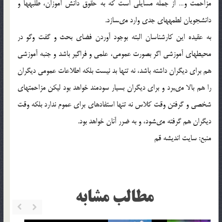
مزاحمت و… از جمله مسايلى است كه به حقوق دانش آموزان، طلبه‏ها و
دانشجويان لطمه‏هاى جدى وارد مى‏سازد.
به عقيده اين كارشناسان البته بوجود آوردن فضاى بحث و گفت وگو در
محيطهاى آموزشى اگر بصورت عمومى، علمى و فراگير باشد و جنبه آموزشى
هم براى ديگران داشته باشد، نه تنها بد نيست بلكه اطلاعات عمومى ديگران
را هم بالا مى‏برد و براى ديگران بسيار سودمند خواهد بود ليكن مزاحمت‏هاى
شخصى و گرفتن وقت كلاس نه تنها استفاده‏اى براى عموم ندارد بلكه وقت
ديگران هم گرفته مى‏شود، و به ضرر آنان خواهد بود.
منبع: سايت انديشه قم
مطالب مشابه