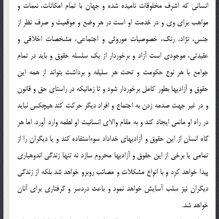
انسانى كه اشرف مخلوقات ناميده شده و جهان با تمام امكانات، نعمات و
مواهب براى وى و در خدمت او است در هر وضع و موقعيت و صرف نظر از
جنس، نژاد، رنگ، خصوصيات موروثى و اجتماعى، مشخصات اخلاقى و
عقيدتى، موجودى است آزاد و برخوردار از يك سلسله حقوق و بايد در تمام
جوامع با هر نوع حكومت و تحت هر سليقه و برداشت بتواند از همه اين
حقوق و آزاديها بطور كامل برخوردار شود و تا زمانيكه در راستاى حق و قانون
و در غير جهت صدمه زدن به اجتماع و افراد ديگر حركت كند هيچكس نبايد
در راه او مانعى ايجاد كند و به مقام والاى انسانيت او لطمه وارد آورد. اما هر
گاه انسان از اين حقوق و آزاديهاي خداداد سوءاستفاده كند و يا ديگران را از
تمامى يا برخى از اين حقوق و آزاديها محروم سازد نه تنها زندگي اندوهباري
پيدا خواهد كرد و با انواع مشكلات و مصائب روبرو خواهد شد بلكه از زندگى
ديگران نيز سلب آسايش خواهد نمود و باعث دردسر و گرفتارى براى آنان
خواهد شد.