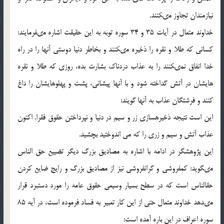
نيازمندان تجاوز مى‏كنند.
خداوند متعال در آيات 35 و 34 سوره توبه به اين حقيقت اشاره مى‏فرمايند:
كسانى كه طلا و نقره را ذخيره مى‏كنند و بخاطر دنيا دوستى آنها را در راه
خدا انفاق نمى‏كنند را به عذاب دردناك بشارت بده، روزى كه طلا و نقره
هايشان در آتش گداخته شود و با آنها پيشانى، پشت و پهلوهايشان را داغ
كنند و فرشتگان عذاب به آنها گويند:
اين است نتيجه ذخيره‏سازى زر و سيم در دنيا و نپرداختن حقوق فقرا. اكنون
عذاب آتش و سيم و زرى را كه مي اندوختيد بچشيد.
اين پژوهشگر در ادامه با اشاره به مصاديق بزرگ ديگر تضييع حق الناس
مى‏گويد: كم‏فروشى و گرانفروشى نيز از مصاديق بزرگ و رايج ضايع كردن
حق‏الناس است كه در سطح بسيار وسيعى حقوق عامه را مورد دستبرد قرار
مى‏دهد خداوند متعال حتى از اين كار تعبير به فساد فرموده است، در آيه 85
سوره اعراف در اين باره آمده است: