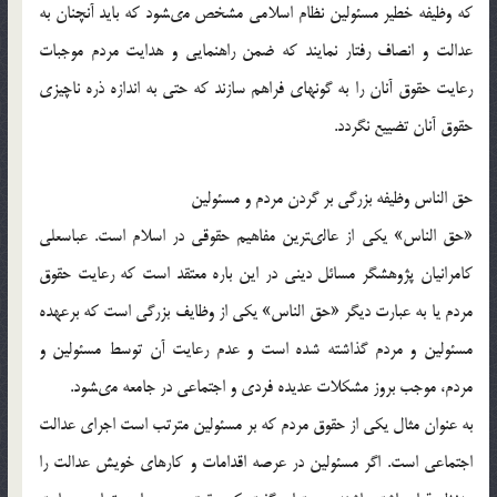
كه وظيفه خطير مسئولين نظام اسلامى مشخص مى‏شود كه بايد آنچنان به
عدالت و انصاف رفتار نمايند كه ضمن راهنمايى و هدايت مردم موجبات
رعايت حقوق آنان را به گونه‏اى فراهم سازند كه حتى به اندازه ذره ناچيزى
حقوق آنان تضييع نگردد.
حق الناس وظيفه بزرگي بر گردن مردم و مسئولين
«حق الناس» يكى از عالى‏ترين مفاهيم حقوقى در اسلام است. عباسعلى
كامرانيان پژوهشگر مسائل دينى در اين باره معتقد است كه رعايت حقوق
مردم يا به عبارت ديگر «حق الناس» يكى از وظايف بزرگى است كه برعهده
مسئولين و مردم گذاشته شده است و عدم رعايت آن توسط مسئولين و
مردم، موجب بروز مشكلات عديده فردى و اجتماعى در جامعه مى‏شود.
به عنوان مثال يكى از حقوق مردم كه بر مسئولين مترتب است اجراى عدالت
اجتماعى است. اگر مسئولين در عرصه اقدامات و كارهاي خويش عدالت را