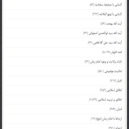
آشنایی با صحیفه سجادیه
(56)
آشنایی با نهج البلاغه
(392)
آیت الله بهجت
(54)
آیت الله سید ابوالحسن اصفهانی
(43)
آیت الله سید علی آقا قاضی
(42)
ائمه اطهار
(5,038)
اثبات ولایت و وجود امام زمان
(73)
احادیث موضوعی
(550)
اخبار
(717)
اخلاق اسلامی
(956)
اخلاق و تربیت اسلامی
(2,836)
ادیان
(474)
ارتباط با امام زمان (عج)
(14)
ازدواج
(371)