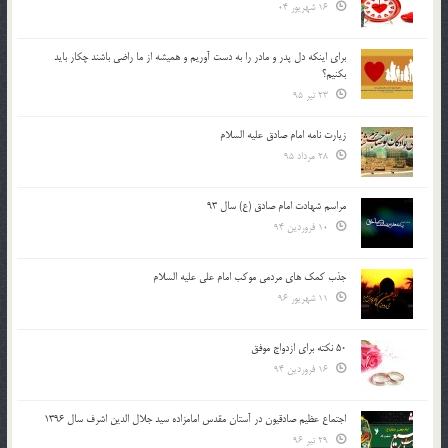
16 شهریور 04
براي اينكه دل پدر و مادر را به دست آوريم و هميشه از ما راضي باشند چكار بايد
بكنيم؟
23 تیر 95
زیارت نامه امام صادق علیه السلام
28 مرداد 95
مراسم شهادت امام صادق (ع) سال 93
10 فروردین 94
جذب کمک های مردمی موکب امام علی علیه السلام
11 شهریور 96
50 نکته برای ازدواج موفق
16 فروردین 94
اجتماع عظیم صادقیون در آستان مقدس امامزاده سید جلال الدین اشرف سال 1396
29 تیر 96