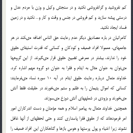
كم نفروشيد و گرانفروشى نكنيد و در سنجش وكيل و وزن با مردم عدل و
درستى پيشه سازيد و كم فروشى در جنس و وقت و كار و… نكنيد و در زمين
فساد ايجاد نكنيد.
كامرانيان در باره مصاديق ديگر عدم رعايت حق الناس اضافه مى‏كند در هر
جامعه‏اى، معمولا افراد ضعيف و كودكان و كسانى كه قدرت استيفاي حقوق
خود را ندارند، بيشتر در معرض تضييع حقوق قرار مى‏گيرند. از اين گروه‏ها
مى‏توان به عنوان مثال به ايتام و فقرا به عنوان دو گروه مهم اشاره كرد.
خداوند متعال درباره رعايت حقوق ايتام در آيه 10 سوره نساء مى‏فرمايند:
كسانى كه اموال يتيمان را به ظلم و ستم مى‏خورند در حقيقت فقط آتش
مى‏خورند و بزودى در شعله‏هاى آتش دوزخ مى‏سوزند.
همچنين خداوند متعال به پيامبر اسلام و همه مؤمنان و دست اندركاران امور
امر فرموده‏اند كه از حقوق فقرا پاسدارى كنند و حتى لحظه‏اى از آنها غافل
نشوند زيرا اغنياء و پول پرست‏ها و هوس بازها و گناهكاران اين افراد ضعيف را