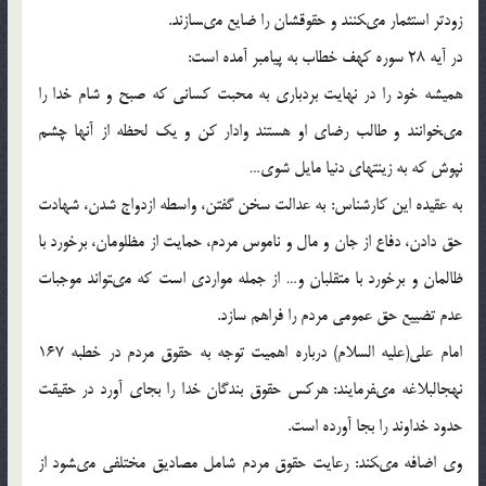
زودتر استثمار مى‏كنند و حقوقشان را ضايع مى‏سازند.
در آيه 28 سوره كهف خطاب به پيامبر آمده است:
هميشه خود را در نهايت بردبارى به محبت كسانى كه صبح و شام خدا را
مى‏خوانند و طالب رضاى او هستند وادار كن و يك لحظه از آنها چشم
نپوش كه به زينت‏هاى دنيا مايل شوى…
به عقيده اين كارشناس: به عدالت سخن گفتن، واسطه ازدواج شدن، شهادت
حق دادن، دفاع از جان و مال و ناموس مردم، حمايت از مظلومان، برخورد با
ظالمان و برخورد با متقلبان و… از جمله مواردى است كه مى‏تواند موجبات
عدم تضييع حق عمومى مردم را فراهم سازد.
امام على(علیه السلام) درباره اهميت توجه به حقوق مردم در خطبه 167
نهج‏البلاغه مى‏فرمايند: هركس حقوق بندگان خدا را بجاي آورد در حقيقت
حدود خداوند را بجا آورده است.
وى اضافه مى‏كند: رعايت حقوق مردم شامل مصاديق مختلفى مى‏شود از