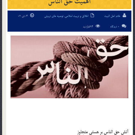
اهمیت حق الناس
خادم اهل البیت
اخلاق و تربیت اسلامی
,
توصیه های تربیتی
4 دی 02
0 دیدگاه
594بازدید
آتش حق الناس بر هستى متجاوز