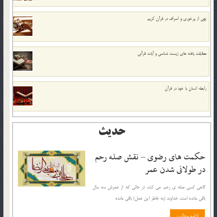
نهي از پرخوري و اسراف در قرآن کريم
مطابقت یافته های زیست شناسی و آیات قرآنی
رابطه انسان با خود در قرآن
حدیث
حکمت های رضوی – نقش صله رحم
در طولانی شدن عمر
گاهی کسی صله ی رحم می کند، در حالی که از عمرش سه سال
باقی مانده است. خداوند (به خاطر این عمل) باقی مانده
ادامه مطلب