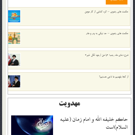
حکمت های رضوی – گره گشایی از کار مومن
حکمت های رضوی – حد نیکی به پدر و مادر
شرح دعای ماه رجب؛ «یا من ارجوه لکل خیر»
از كجا بفهميم ما ناجی هستیم؟
مهدویت
حاکم خليفه الله و امام زمان (علیه
السلام)است