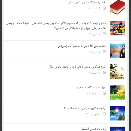
«نفس» خطرناک ترین دشمن انسان
26 اسفند 93
مقام و درجه كدام يك از 14 معصوم بالاتر است چون بعضي امام علي ـ عليه السلام ـ و بعضي
ها امام زمان (عج) را از همه بالاتر مي دانند چرا؟
12 دی 94
تشرف علي آقا قاضي به محضر امام زمان(عج)
15 دی 95
طرح همگانی خواندن دعای فرج در لحظه تحویل سال
27 اسفند 03
چهل حدیث نگاه به نامحرم
13 خرداد 94
آیا جرقه ظهور در یمن زده شده است ؟!
8 فروردین 94
ویژه ماه شعبان المعظّم