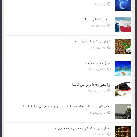
28 دی 04
مواظب نگاهتان باشید!!!
18 اسفند 93
شيوه‎های ارتباط با امام زمان(عج)
19 اسفند 93
اعمال ماه مبارک رجب
29 فروردین 94
چرا بعضي بچه‌ها درس نمي خوانند؟
1 اردیبهشت 94
دلایل ظهور دارند ما را محاصره می‌کنند / پیشنهادی برای مراسم اعتکاف امسال
5 اردیبهشت 94
داستان هايي از کودکي امام حسن و امام حسين (ع)
10 آبان 94