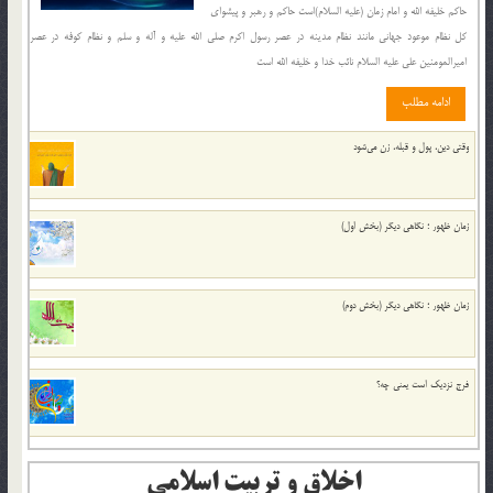
حاکم خليفه الله و امام زمان (علیه السلام)است حاکم و رهبر و پيشواي
کل نظام موعود جهاني مانند نظام مدينه در عصر رسول اکرم صلي الله عليه و آله و سلم و نظام کوفه در عصر
اميرالمومنين علي عليه السلام نائب خدا و خليفه الله است
ادامه مطلب
وقتی دین، پول و قبله، زن می‌شود
زمان ظهور ؛ نگاهی دیگر (بخش اول)
زمان ظهور ؛ نگاهی دیگر (بخش دوم)
فرج نزدیک است یعنی چه؟
اخلاق و تربیت اسلامی