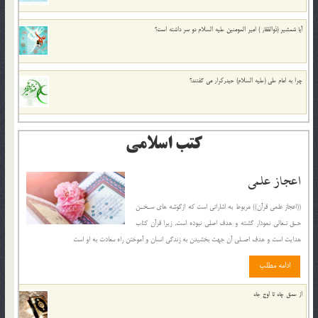
آیا شمشیر (ذوالفقار ) امیر المومنین علیه السلام دو سر داشته است؟
چرا به امام علی (علیه السلام) حیدرکرار می گفتند؟
کتب اسلامی
اعجاز علمی
((اعجاز علمى قرآن)) مربوط به اشاراتى است که ازگوشه هاى سـخـن
حـق تـعالى نمودار گشته و هدف اصلى نبوده است, زیرا قرآن کتاب
هدایت است و هدف اصـلى آن جهت بخشیدن به زندگى انسان و آموختن راه سعادت به او است
ادامه مطلب
از عمق چاه تا اوج جاه