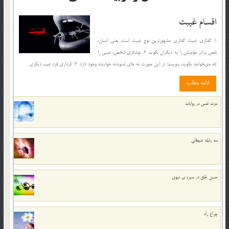
اقسام غيبت
1. گفتارى غيبت گفتارى مشهورترين نوع غيبت است، يعنى انسان،
نقص برادر مؤمنش را به ديگران بگويد. 2. نوشتارى شخص، عيبى را
كه مى‏خواهد بگويد، بنويسد؛ در اين صورت به جاى شنونده، خواننده وجود دارد. 3. كردارى فرد عيب ديگرى
ادامه مطلب
عزت نفس در روايات
سه رذیله شیطانی
حسن خلق در سيره ي نبوي
چراغ راه