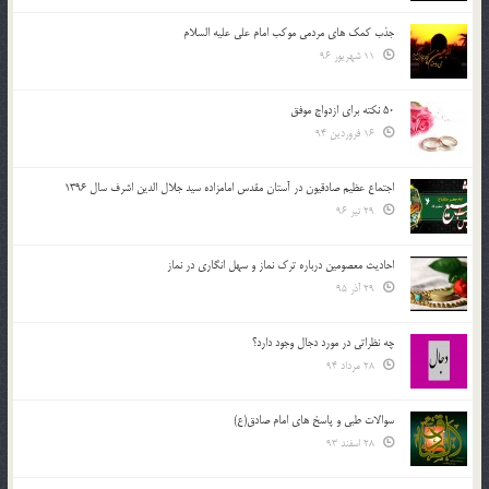
جذب کمک های مردمی موکب امام علی علیه السلام
11 شهریور 96
50 نکته برای ازدواج موفق
16 فروردین 94
اجتماع عظیم صادقیون در آستان مقدس امامزاده سید جلال الدین اشرف سال 1396
29 تیر 96
احادیث معصومین درباره ترک نماز و سهل انگاری در نماز
29 آذر 95
چه نظراتی در مورد دجال وجود دارد؟
28 مرداد 94
سوالات طبی و پاسخ های امام صادق(ع)
28 اسفند 93