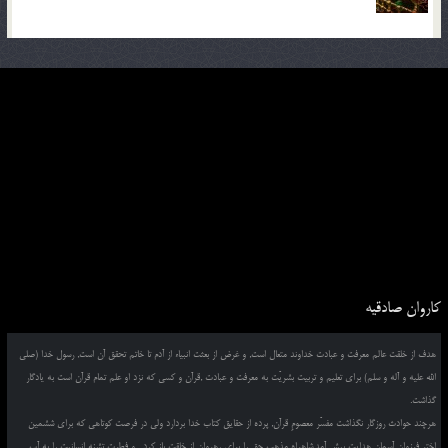
کاروان صادقیه
هدف از خلقت عالم معرفت و عبادت خداوند متعال است, و غرض از بعثت انبیاء از آدم تا خاتم تحقق آن است, رسول خدا (صلی
الله علیه و آله و سلم) برای تعلیم و تربیت بشریّت به معرفت و عبادت ,قرآن و کسی که نزد او علم تمام قرآن است به یادگار
گذاشت.
هرچند حوادث روزگار نگذاشت مفسّر معصومِ قرآن, پرده از حقایق کتاب خدا بردارد ولی در فرصت کوتاهی که برای ششمین
اختر فرزوان آسمان هدایت پیش آمد,شاهراه مذهب حق را برای رهروانِ از خلقت باز کرد , و فطرت تشنه انسانیت را به آب