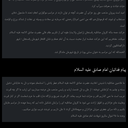
حیات عبادت و معرفت سیرآب کرد.
امید است پیروان مذهب حق روز عزای آن حضرت, آنچه در توان دارند در مراسم سوگواری انجام دهند تا مشمول دعای
مستجاب او شوند که فرمود((رحم الله من احیی امرنا)) رحمتی که سرمایه ی سعادت و وسیله ی نجات از شدائد برزخ و قیامت
است.
حرکت همه ساله کاروان صادقیه رفسنجان (راهیان ولایت) جلوه ای از تکریم مقام عالی حضرت صادق الائمه علیه السلام
میباشد. مفتخریم که این حرکت حماسه ابراز محبت نسبت به آن امام همام و نشان افتخار شهرمان رفسنجان ؛ شهر
دارالصادقیون گردید.
الحمدالله که این مراسم به عنوان سنتی پویا در تاریخ شهرمان ماندگار شد.
پیام فدائیان امام صادق علیه السلام
ما خادمین صادقیه با شنیدن احادیث حضرت صادق الائمه علیه السلام عطر یادش را استشمام نموده و دل به عنایاتش دخیل
بسته و چشم به کراماتش دوخته ؛ از جان و دل خدمت ارباب و رئیس مذهب مان عرضه میداریم، ای ارباب ما اگر چه قبرت
غریب است ما نمی گذاریم قدر و منزلت شما غریب بماند. اگر قبرت ضریح و بارگاه ندارد قلب ما حرم شماست اگر در کنار قبرت
وهابیت مانع عزاداری و اظهار ارادت می شود ما کاروان صادقیه ای را برایتان تشکیل داده ایم که رسما عهده دار مراسم هایتان
باشیم و ناله سرای جعفری میزبان عزاداران و میهمانانتان گردد تا جان داریم بر غربتت غریب نوازی میکنیم...
وعده ما 25 شوال سالروز شهادت امام صادق علیه السلام