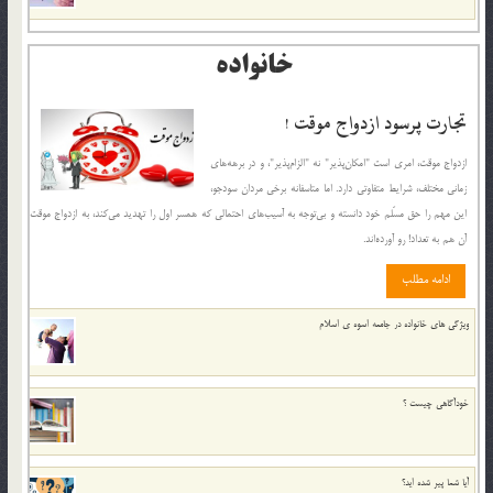
خانواده
تجارت پُرسود ازدواج موقت !
ازدواج موقت، امری است "امکان‌پذیر" نه "الزام‌پذیر"، و در برهه‌های
زمانی مختلف، شرایط متفاوتی دارد. اما متاسفانه برخی مردان سودجو،
این مهم را حق مسَلم خود دانسته و بی‌توجه به آسیب‌های احتمالی که همسر اول را تهدید می‌کند، به ازدواج موقت
آن هم به تعداد! رو آورده‌اند.
ادامه مطلب
ويژگي هاي خانواده در جامعه اسوه ي اسلام
خودآگاهى چيست ؟
آیا شما پیر شده اید؟