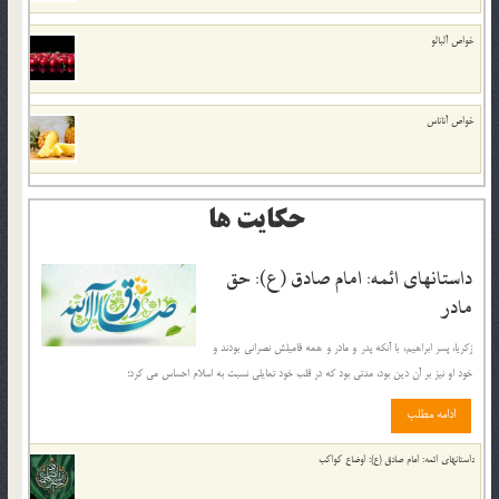
خواص آلبالو
خواص آناناس
حکایت ها
داستانهای ائمه: امام صادق (ع): حق
مادر
زكریا، پسر ابراهیم، با آنكه پدر و مادر و همه فامیلش نصرانی بودند و
خود او نیز بر آن دین بود، مدتی بود كه در قلب خود تمایلی نسبت به اسلام احساس می كرد؛
ادامه مطلب
داستانهای ائمه: امام صادق (ع): اوضاع کواکب