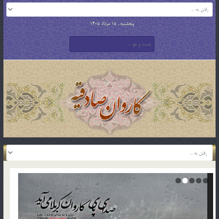
پنجشنبه , 15 مرداد 1405