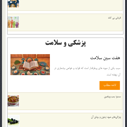
قرباني بي گناه
پزشکی و سلامت
هفت سين سلامت
سيب يکي از ميوه هاي پرطرفدار است که فوايد و خواص بيشماري در
آن نهفته است.
ادامه مطلب
سمنو؛ بمب ويتامين
ويژگي‌هاي ميوه زيتون و روغن آن