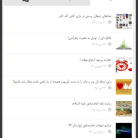
نمادهای شیطان پرستی در بازی کلش آف کلنز
11 مرداد 94
خاطره ای از توسل به حضرت زهرا(س)
23 خرداد 94
تجارت پُرسود ازدواج موقت !
16 شهریور 04
براي اينكه دل پدر و مادر را به دست آوريم و هميشه از ما راضي باشند چكار بايد بكنيم؟
23 تیر 95
زیارت نامه امام صادق علیه السلام
28 مرداد 95
مراسم شهادت امام صادق (ع) سال 93
10 فروردین 94