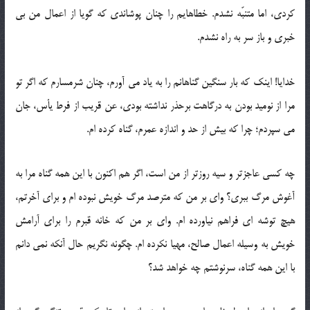
کردی، اما متنبّه نشدم. خطاهایم را چنان پوشاندی که گویا از اعمال من بی
خبری و باز سر به راه نشدم.
خدایا! اینک که بار سنگین گناهانم را به یاد می آورم، چنان شرمسارم که اگر تو
مرا از نومید بودن به درگاهت برحذر نداشته بودی، عن قریب از فرط یأس، جان
می سپردم؛ چرا که بیش از حد و اندازه عمرم، گناه کرده ام.
چه کسی عاجزتر و سیه روزتر از من است، اگر هم اکنون با این همه گناه مرا به
آغوش مرگ ببری؟ وای بر من که مترصد مرگ خویش نبوده ام و برای آخرتم،
هیچ توشه ای فراهم نیاورده ام. وای بر من که خانه قبرم را برای آرامش
خویش به وسیله اعمال صالح، مهیا نکرده ام. چگونه نگریم حال آنکه نمی دانم
با این همه گناه، سرنوشتم چه خواهد شد؟