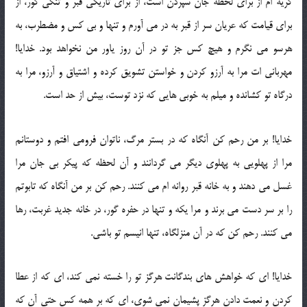
گریه ام از برای لحظه جان سپردن است، از برای تاریکی قبر و تنگی گور، از
برای قیامت که عریان سر از قبر به در می آورم و تنها و بی کس و مضطرب، به
هرسو می نگرم و هیچ کس جز تو در آن روز یاور من نخواهد بود. خدایا!
مهربانی ات مرا به آرزو کردن و خواستن تشویق کرده و اشتیاق و آرزو، مرا به
درگاه تو کشانده و میلم به خوبی هایی که نزد توست، بیش از حد است.
خدایا! بر من رحم کن آنگاه که در بستر مرگ، ناتوان فرومی افتم و دوستانم
مرا از پهلویی به پهلوی دیگر می گردانند و آن لحظه که پیکر بی جان مرا
غسل می دهند و به خانه قبر روانه ام می کنند. رحم کن بر من آنگاه که تابوتم
را بر سر دست می برند و مرا یکه و تنها در حفره گور، در خانه جدید غربت، رها
می کنند. رحم کن که در آن منزلگاه، تنها انیسم تو باشی.
خدایا! ای که خواهش های بندگانت هرگز تو را خسته نمی کند، ای که از عطا
کردن و نعمت دادن هرگز پشیمان نمی شوی، ای که بر همه کس حتی آن که