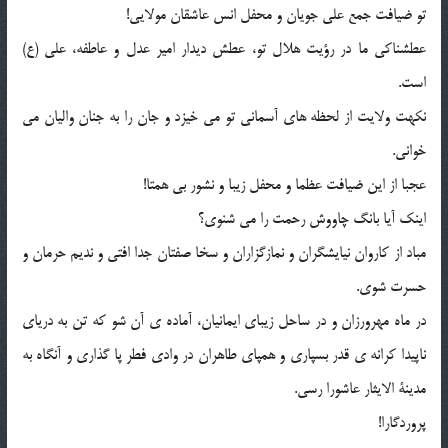
تو ضیافت جمع علی جویان و محفل انس عاشقان مولایی!
عطشناکی ما در رؤیت هلال تو، عطش دیدار امیر عدل و عاطفه، علی (ع)
است.
نکهت ولایت از لحظه های آسمانی تو می خیزد و جان را به جنان والیان می
خوانی.
عجبا از این ضیافت عظما و محفل زیبا و نشور بی همتا!
اینک آیا بانگ چاووش رحمت را می شنوی؟
مباد از کاروان نیایشگران و نمازگزاران و سخا صفتان جدا افتی و ندیم حرمان و
حسرت شوی.
در ماه مهرورزان و در ساحل زیبای ایمانیان، آماده ی آن شو که تن به دریای
ناپیدا کرانه ی قدر بسپاری و همپای طاهران در وادی فطر پا گذاری و آنگاه به
مدینة الایثار عاشورا رسی.
پروردگارا!