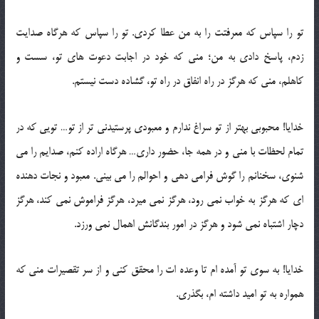
تو را سپاس که معرفتت را به من عطا کردی. تو را سپاس که هرگاه صدایت
زدم، پاسخ دادی به من؛ منی که خود در اجابت دعوت های تو، سست و
کاهلم، منی که هرگز در راه انفاق در راه تو، گشاده دست نیستم.
خدایا! محبوبی بهتر از تو سراغ ندارم و معبودی پرستیدنی تر از تو… تویی که در
تمام لحظات با منی و در همه جا، حضور داری… هرگاه اراده کنم، صدایم را می
شنوی، سخنانم را گوش فرامی دهی و احوالم را می بینی. معبود و نجات دهنده
ای که هرگز به خواب نمی رود، هرگز نمی میرد، هرگز فراموش نمی کند، هرگز
دچار اشتباه نمی شود و هرگز در امور بندگانش اهمال نمی ورزد.
خدایا! به سوی تو آمده ام تا وعده ات را محقق کنی و از سر تقصیرات منی که
همواره به تو امید داشته ام، بگذری.