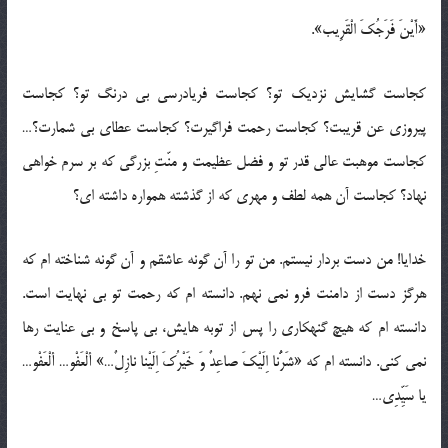
«أَیْنَ فَرَجُکَ الْقَرِیب».
کجاست گشایش نزدیک تو؟ کجاست فریادرسی بی درنگ تو؟ کجاست
پیروزی عن قریبت؟ کجاست رحمت فراگیرت؟ کجاست عطای بی شمارت؟…
کجاست موهبت عالی قدر تو و فضل عظیمت و منّتِ بزرگی که بر سرم خواهی
نهاد؟ کجاست آن همه لطف و مهری که از گذشته همواره داشته ای؟
خدایا! من دست بردار نیستم. من تو را آن گونه عاشقم و آن گونه شناخته ام که
هرگز دست از دامنت فرو نمی نهم. دانسته ام که رحمت تو بی نهایت است.
دانسته ام که هیچ گنهکاری را پس از توبه هایش، بی پاسخ و بی عنایت رها
نمی کنی. دانسته ام که «شَرُّنا اِلَیْکَ صاعِدٌ وَ خَیْرُکَ اِلَیْنا نازِلٌ…» ألْعَفْو… ألْعَفْو…
یا سَیِّدِی…