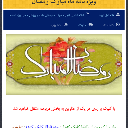
ویژه نامه ماه مبارک رمضان
خادم اهل البیت
اسلام شناسی
,
گنجینه معارف
,
ماه رمضان
,
ماهها و روزهای خاص
,
ویژه نامه ها
9 اسفند 03
0 دیدگاه
6560بازدید
با کلیک بر روی هر یک از عناوین به بخش مربوطه منتقل خواهید شد
ماه مبارک رمضان (لطفا کلیک کنید)
؛
روزه (لطفا کلیک کنید)
؛
تغذیه و