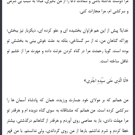
مرا دوست نداشته باشی و سعادت دعا را از من بگیری. مبادا به سبب بی شرمی
و سرکشی ام، مرا مجازات کنی.
خدایا! پیش از این هم فراوان بخشیده ای و عفو کرده ای، دیگربار نیز ببخش؛
چراکه گناهان من، نه از سر گستاخی، بلکه به علت خوش بینی به بخشش تو
بوده است. گویا رحمتت مرا در گناه کردن جرئت داده و مهرت مرا از خشم تو
غافل ساخته است.
«اَنَا الَّذِی عَلی سَیِّدِهِ اجْتَری»
من همانم که بر مولای خود جسارت ورزیده، همان که پادشاه آسمان ها را
سرکشی کرده است. من همانم که مشتاقانه به سوی گناه دویده ام و هرقدر تو
مرا مهلت دادی، باز به معاصی روی آوردم و هرقدر از گناهانم درگذشتی، بیشتر
خطا کردم و شرم نداشتم. بارها از من روی گرداندی، ولی ندانستم. با من قهر