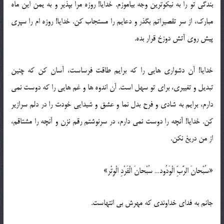
بندگی تو را به نیکوترین وجه بیاموزم. خدایا! روزه مرا بپذیر و به یمن این ماه
مبارک، از سر تقصیراتم بگذر و دعایم را مستجاب کن. خدایا! روزه ام را سپری
پیش روی آتش دوزخ قرار بده.
خدایا! آن دشواری هایی را که برایم طاقت فرساست، آسان کن که چنین
تبدیل و تغییری، برای تو سهل است. آن اندوه ها و غم هایی را که دوست نمی
دارم، برایم به شادی و فرح بدل نما و عشق و شیدایی خودت را در دلم سرازیر
کن. خدایا! آنچه را دوست نمی دارم، در سرنوشتم رقم نزن و آنچه را مشتاقم،
از من دریغ نکن.
«سُبْحانَ الرَّبِّ الْوَدُود… سُبْحانَ الْفَرْدِ الْوِتْر»
جانم به فدای خداوندی که مهرش بی انتهاست.