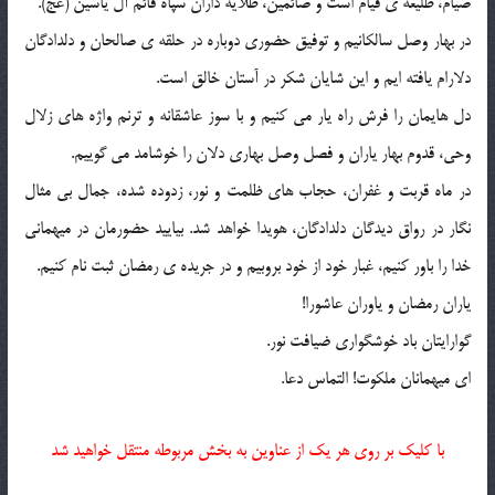
صیام، طلیعه ی قیام است و صائمین، طلایه داران سپاه قائم آل یاسین (عج).
در بهار وصل سالکانیم و توفیق حضوری دوباره در حلقه ی صالحان و دلدادگان
دلارام یافته ایم و این شایان شکر در آستان خالق است.
دل هایمان را فرش راه یار می کنیم و با سوز عاشقانه و ترنم واژه های زلال
وحی، قدوم بهار یاران و فصل وصل بهاری دلان را خوشامد می گوییم.
در ماه قربت و غفران، حجاب های ظلمت و نور، زدوده شده، جمال بی مثال
نگار در رواق دیدگان دلدادگان، هویدا خواهد شد. بیایید حضورمان در میهمانی
خدا را باور کنیم، غبار خود از خود بروبیم و در جریده ی رمضان ثبت نام کنیم.
یاران رمضان و یاوران عاشورا!
گوارایتان باد خوشگواری ضیافت نور.
ای میهمانان ملکوت! التماس دعا.
با کلیک بر روی هر یک از عناوین به بخش مربوطه منتقل خواهید شد