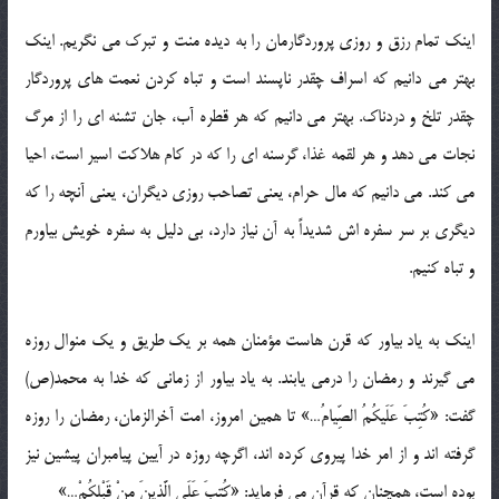
اینک تمام رزق و روزی پروردگارمان را به دیده منت و تبرک می نگریم. اینک
بهتر می دانیم که اسراف چقدر ناپسند است و تباه کردن نعمت های پروردگار
چقدر تلخ و دردناک. بهتر می دانیم که هر قطره آب، جان تشنه ای را از مرگ
نجات می دهد و هر لقمه غذا، گرسنه ای را که در کام هلاکت اسیر است، احیا
می کند. می دانیم که مال حرام، یعنی تصاحب روزی دیگران، یعنی آنچه را که
دیگری بر سر سفره اش شدیداً به آن نیاز دارد، بی دلیل به سفره خویش بیاورم
و تباه کنیم.
اینک به یاد بیاور که قرن هاست مؤمنان همه بر یک طریق و یک منوال روزه
می گیرند و رمضان را درمی یابند. به یاد بیاور از زمانی که خدا به محمد(ص)
گفت: «کُتِبَ عَلَیکُمُ الصِّیامُ…» تا همین امروز، امت آخرالزمان، رمضان را روزه
گرفته اند و از امر خدا پیروی کرده اند، اگرچه روزه در آیین پیامبران پیشین نیز
بوده است، همچنان که قرآن می فرماید: «کُتِبَ عَلَی الَّذینَ مِنْ قَبْلِکُمْ…»