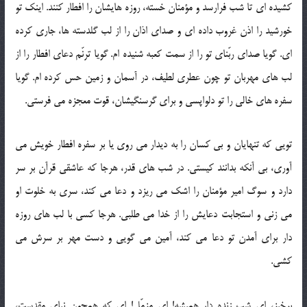
کشیده ای تا شب فرارسد و مؤمنان خسته، روزه هایشان را افطار کنند. اینک تو
خورشید را اذن غروب داده ای و صدای اذان را از لب گلدسته ها، جاری کرده
ای. گویا صدای ربّنای تو را از سمت کعبه شنیده ام. گویا ترنّم دعای افطار را از
لب های مهربان تو چون عطری لطیف، در آسمان و زمین حس کرده ام. گویا
سفره های خالی را تو دلواپسی و برای گرسنگیشان، قوت معجزه می فرستی.
تویی که تنهایان و بی کسان را به دیدار می روی یا بر سفره افطار خویش می
آوری، بی آنکه بدانند کیستی. در شب های قدر، هرجا که عاشقی قرآن بر سر
دارد و سوگ امیر مؤمنان را اشک می ریزد و دعا می کند، سری به خلوت او
می زنی و استجابت دعایش را از خدا می طلبی. هرجا کسی با لب های روزه
دار برای آمدن تو دعا می کند، آمین می گویی و دست مهر بر سرش می
کشی.
برخیز، ای شب زنده دار همیشه! ای مزمّل! ای که همچون نیای مقدست،