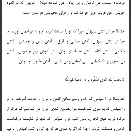
درمانده است… منِ ترسان و بی پناه… من غمزده مبتلا… غریبی که در اندوه
خویش، عن قریب غرق خواهد شد و از فراق محبوبش هراسان است.
خدایا! مرا در آتش نسوزان؛ چرا که تو را عبادت کرده ام و به تو ایمان آورده ام.
مرا در آتش نسوزان؛ آتش جدایی و فراق… آتش یأس و نومیدی… آتش
ناکامی… آتش گناه… آتش به یاد تو نبودن… در آغوش مهر تو نبودن… آتش
بی صبری و تاشکیبایی… بی ایمانی و بی یقینی… آتش مقبول تو نبودن… .
«اَلْحَمْدُ لِلّهِ الَّذیِ اَدْعُوه وَ لا اَدْعُوا غَیْرَهُ»
خداوندا! تو را سپاس که راه و رسم سخن گفتن با تو را از خودت آموخته ام. تو
را سپاس که به سوی شناختنت مرا رهنمون شدی. تو را می شناسم که هرگز از
درگاه تو به هیچ کجا رو نمی کنم. تو را سپاس که تنها تو شایسته درخواست
کردن و مسئلت کردنی؛ چرا که اگر به سوی هرکه جز تو رو کنم، امیدم را ناامید