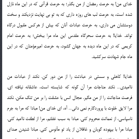
خدای من! به حرمت رمضان از من بگذر؛ به حرمت قرآنی که در این ماه نازل
شده است، به حرمت لب های روزه داری که به تو بی نهایت نزدیکند و سخت
دوستشان می داری، به حرمت عبادات آنان که بیش از هرکس مقبول درگاه
تواند. خدایا! به حرمت سحرگاه مقدس این ماه مرا ببخش؛ به حرمت امام
کریمی که در این ماه دیده به جهان گشود، به حرمت امیرمؤمنان که در این
ماه جام شهادت سرکشید.
خدایا! کاهلی و سستی در عبادتت را از من دور کن. نکند از عبادات من
ناامیدی… نکند مناجات مرا آن گونه که شایسته است، عاشقانه نیافته ای.
فرصت مناجاتت را از من مگیر. مجال انس با عشقت را بر من تنگ مکن. نکند
مرا لایق خلوت با پروردگارم نمی دانی… آه، ای خدای من! مبادا که مرا به جرم
ناسپاسی، از نعماتت محروم کنی. مبادا به سبب غفلتم، مرا از لطفت ناامید کنی.
مبادا مرا با بیهوده گویان و غافلان از یاد تو مأنوس کنی. مبادا شنیدن صدای