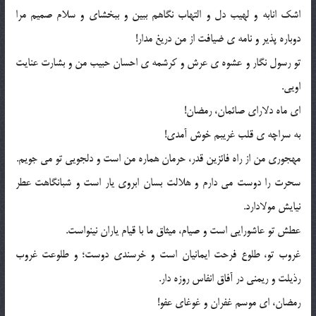
اشک انابه و لهیب دل و التهاب نگاهم ببین و ببخشای و سلام صمیم مرا
دوباره پذیر و نامه ی ضیافت از من دریغ مدار!
تو رسول نگار و عشوه ی عرش و کرشمه ی احسان حبیب من و بشارت عنایت
اویی.
ای ماه دلارای صائمان، رمضان!
به سراچه ی قلب غریبم خوش آمدی!
مهجوری من از راه فائزین قدر، حرمان هماره من است و دلجویی تو می جویم.
سحرت را دوست می دارم و هلالت بسان ابروی یار است و شبانگاهت عطر
نیایش مولادارد.
عطش تو عاشورایی است و صیام، میثاق ما با قیام یاران نینواست.
غروب تو، طلوع فرحت ایمانیان است و خرسندی دوست؛ و طلوعت غروب
رذیلت و ریمنی در آفاق انفاس روزه دار.
رمضان، ای موسم غفران و غوغای عفو!