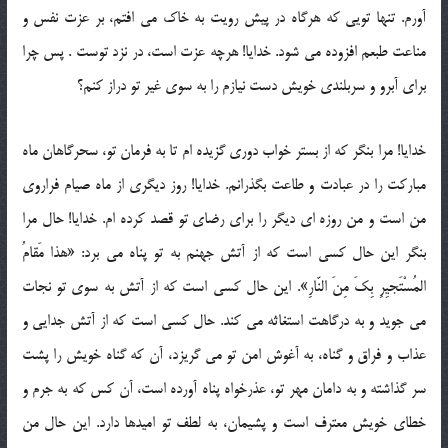
آورم. تنها تویی که هرگاه در پیش رویت به خاک می افتم، بر عزت نفس و
مناعت طبعم افزوده می شود. خدایا! هرچه عزت است، در نزد توست . پس چرا
برای آبرو و سربلندی خویش دست نیازم را به سوی غیر تو دراز کنم؟
خدایا! مرا بنگر که از بستر خواب دوری گزیده ام تا به فرمان تو، سحرگاهان ماه
مبارکت را در عبادت و طاعت بگذرانم. خدایا! روز دیگری از ماه صیام فراروی
من است و من روزه ای دیگر را برای رضای تو قصد کرده ام. خدایا! حال مرا
بنگر این حال کسی است که از آتش جهنم به تو پناه می برد: «هذا مَقامُ
المُسْتَجیِرِ بِکَ مِنَ النّارِ». این حال کسی است که از آتش به سوی تو نجات
می جوید و به درگاهت استغاثه می کند. حال کسی است که از آتش جدایی و
عذاب و فراق و گناه، به آغوش امن تو می گریزد، آن که گناه خویش را پشت
سر گذاشته و به دامان مهر تو، عذرخواه پناه آورده است، آن کس که به جرم و
خطای خویش معترف است و پشیمان، به لطف تو امیدها دارد. این حال من