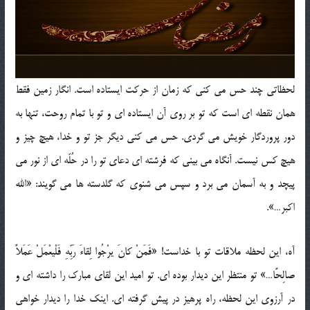
لحظاتی چند حس می کنی که زمان از حرکت ایستاده است. انگار زمین فقط
همان نقطه ای است که تو بر روی آن ایستاده ای و تو با تمام روحت، تنها به
دور پروردگار خویش می گردی. حس می کنی دیگر جز تو و خدا، هیچ چیز و
هیچ کس نیست. آنگاه می بینی که فرشته ای دعای تو را در حُلّه ای از نور می
پیچد و به آسمان می برد و سپس می شنوی که گلدسته ها می گویند: «الله
اکبر…».
آه، این لحظه ملاقات تو با خداست! «فَمَنْ کانَ یرْجُوا لِقاءَ رَبِّهِ فَلْیعْمَلْ عَمَلاً
صالِحًا…» تو منتظر این دیدار بوده ای. تو امید این لقای مبارک را داشته ای و
در آرزوی این لحظه، راه پرهیز در پیش گرفته ای. اینک خدا را دیدار خواهی