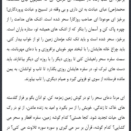
محمد(ص) عبای عبادت به تن داری و بی وقفه در تسبیح و عبادت پروردگاری!
برخیز ای موعود! ای صاحب روزگار! سحر شده است. اشک های مدامت را از
چهره پاک کن و آسمان را بنگر که از اشک های همیشه تو، ستاره باران است.
برخیز، سحر شده است و باید تک تک مؤمنان زمین را تو از خواب بیدار کنی.
باید چراغ خانه هایشان را با لبخند مهر خویش برافروزی و با دعای مهربانت، به
سمت سفره سحر راهیشان کنی تا روزی دیگر را با روزه ای دیگر بیاغازند. باید
دست های تبرک تو، در سفره هایشان روزی بگذارد تا تاب و توانشان، به یمن
مائده فرستاده از سوی تو فزونی گیرد و صیام دیگری را تاب بیاورند.
ای مرد! دعای سحر را تو در گوش زمین زمزمه کن. تو اذان بگو بر فراز گلدسته
های خاک تا زندگی، خویش را از سر بگیرد و امید به زنده ماندن، از نو در رگ
های حیات تجدید شود. کجا هستی؟ کدام گوشه زمین، سفره افطار و سحر می
گشایی؟ کدام گوشه، قرآن بر سر می گیری و سوره سوره تلاوت می کنی؟ در