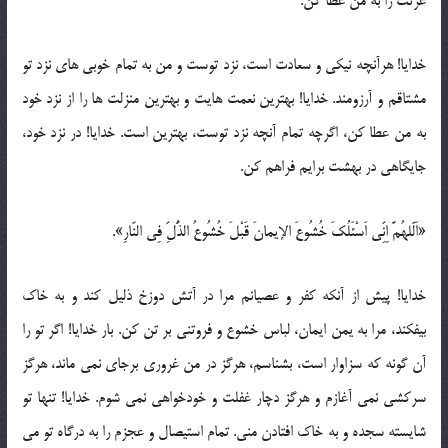
عزتت را به من عطا کن.
خدایا! هرآنچه نیکی و سعادت است، نزد توست و من به تمام خوبی های نزد تو
مشتاقم و آرزومند. خدایا! بهترین نعمت هایت و بهترین منزلت ها را از نزد خود
به من عطا کن، اگرچه تمام آنچه نزد توست، بهترین است. خدایا! در نزد خود،
جایگاهی در بهشت برایم فراهم کن.
«اَلّلهُمَّ اِنِّی اَسْئَلُکَ خُشُوعَ الإیمانَ قَبْلَ خُشُوعُ الذُّلِّ فِی النّارِ».
خدایا! پیش از آنکه کفر و عصیانم مرا در آتش دوزخ ذلیل کند و به خاک
بیفکند، مرا به یمن ایمان، لباس خشوع و فروتنی بر تن کن. بار خدایا! اگر تو را
آن گونه که سزاوار است، بشناسم، هرگز در من غروری برجای نمی ماند، هرگز
سرکشی نمی آغازم و هرگز دچار غفلت و خودخواهی نمی شوم. خدایا! تنها تو
شایسته سجده و به خاک افتادن منی. تمام استیصال و عجزم را به درگاه تو می