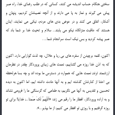
سختی هنگام حساب اندیشه می کنند، کسانی که در طلب رضای خدا، راه صبر
پیش می گیرند و نماز به پا می دارند و از آنچه نصیبشان کردیم، پنهان و
آشکار، انفاق می کنند و در عوض بدی های مردم، نیکی می نمایند، اینان
هستند که عاقبت منزلگاه نیکو می یابند… سلام و تحیت خدا بر شما باد که
صبر پیشه کردید و بس نیک است سرانجام شما… .
اکنون، لقمه برچیدن از سفره های بی ریا و حلال، چه لذت گوارایی دارد. اکنون
که به اذن خدا روزه می گشاییم، نعمت های زیبای پروردگار چقدر در نظرمان
ارزشمند ترند; نعمت هایی که همواره در دسترس ما بوده اند و چه بسا هرلحظه
بی اعتنا از کنارشان گذشته ایم و به آنها عادت داشته ایم، اما اکنون به دیده
تحسین و تقدیس به آنها می نگریم; به طعامی که گرسنگی ما را فرومی نشاند
و به اراده پروردگار، افطار ما را رقم می زند: «اَللّهمَّ لَکَ صَمنا…; خدایا! برای تو
روزه گرفتیم و با روزی تو افطار می کنیم; از ما بپذیر…».