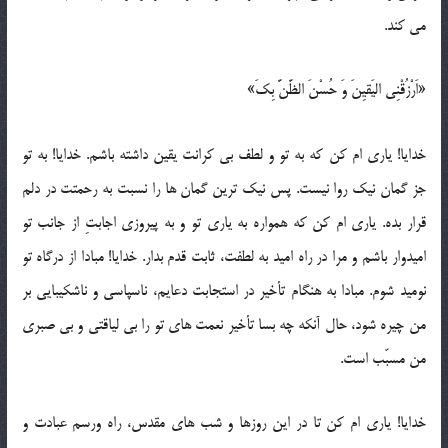
می کند.
«اَرْزُقْنِی الیَقیِنَ وَ حُسْنَ الظَّنَّ بِکَ»
خدایا! یاری ام کن که به تو و لطف بی کرانت یقین داشته باشم. خدایا! به تو
جز گمان نیک روا نیست. پس نیک ترین گمان ها را نسبت به رحمتت در دلم
قرار بده. یاری ام کن که همواره به یاری تو و به پیروزی اجابتِ از جانب تو
امیدوار باشم و مرا در راه امید به لطفت، ثابت قدم بدار. خدایا! مبادا از درگاه تو
نومید شوم. مبادا به هنگام تأخیر در استجابت دعایم، ناسپاسی و ناشکیبایی بر
من چیره شود، حال آنکه چه بسا تأخیر نعمت های تو را بی لیاقتی و بی صبری
من مسبّب است.
خدایا! یاری ام کن تا در این روزها و شب های مقدس، راه ورسم عبادت و