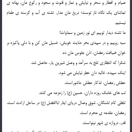
صیام و افطار و سحر و نیایش و نماز و قنوت و سجود و رکوع مان، بهانه ی
تماشای یک نگاه ناز توست؛ دریغ مان مدار. تشنه ی آب و گرسنه ی طعام
نیستیم.
ما تشنه دیدار توییم ای نور زمین و سماوات!
سیه روییم و در سپیدی بحر عنایت خویش، غسیل مان کن و با دلی پاکیزه بر
خوان ضیافت رمضان، اذن جلوس مان ده.
شکرا که انتظاری تلخ به سرآمد و وصل شیرین یار، حاصل شد.
اینک سپیده، غالیه دان عطر نیایش می شود.
عطش رمضان، تذکار عطش عاشوراست.
لب های خشک روزه داران، حسین (ع) را زمزمه می کنند.
تلظی کام تشنگان، شوق وصال دریای ایثار اباالفضل (ع) در ساحل ارادت است.
رمضان، مقدمه ی محرم است.
قدر، دروازه ی شهر نینواست.