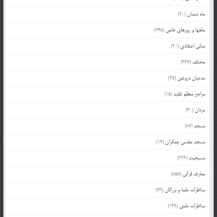
ماه شعبان
(20)
ماهها و روزهای خاص
(745)
مبانی اعتقادی
(20)
مختلف
(367)
مدعیان دروغین
(25)
مراجع معظم تقلید
(15)
مردان
(40)
مسجد
(87)
مسجد مقدس جمکران
(19)
مسیحیت
(229)
معارف قرآنی
(855)
مناظرات علما و بزرگان
(79)
مناظرات علمی
(139)