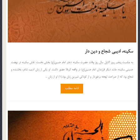
سکینه، ادیبی شجاع و دین دار
به مناسبت پنجم ربیع الاول سال روز وفات حضرت سکینه دختر امام حسین(ع) بخش نخست: نقش سکینه در نهضت
حسینی سکینه، مانند دیگر فرزندان امام حسین(ع) در واقعه کربلا حضور داشت. او یکی از زنان ادیب، شاعر، بخشنده و
شجاع بود که از صراحت لهجه برخوردار و از کودکی شیرین زبان بود.(1) او از زنان ...
ادامه مطلب