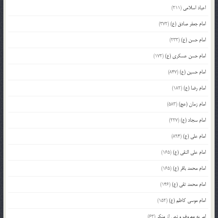
اعیاد اسلامی
(211)
امام جعفر صادق (ع)
(372)
امام حسن (ع)
(233)
امام حسن عسکری (ع)
(172)
امام حسین (ع)
(847)
امام رضا (ع)
(182)
امام زمان (عج)
(583)
امام سجاد (ع)
(227)
امام علی (ع)
(894)
امام علی النقی (ع)
(165)
امام محمد باقر (ع)
(165)
امام محمد تقی (ع)
(146)
امام موسی کاظم (ع)
(152)
امر به معروف و نهی از منکر
(63)