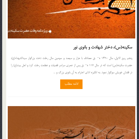
سکینه(س)، دختر شهادت و بانوی نور
پنجم ربیع الاول، سال 1420 ه··· .ق مصادف با هزار و سیصد و سومین سال رحلت دخت بزرگوار سیدالشهداء(ع)،
حضرت سکینه(س) است که در سال 117 ه··· .ق پس از عمری سراسر فضیلت و عظمت رحلت کرد و اهل بیت(ع) را
در فقدان خویش سوگوار نمود. به انگیزه ادای احترام به آن بانوی بزرگ و ...
ادامه مطلب