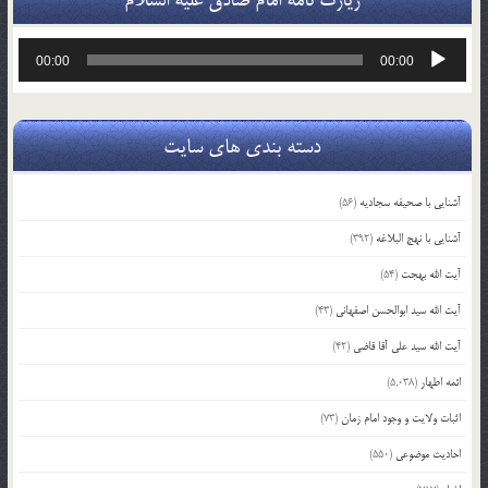
پخش‌کننده
00:00
00:00
صوت
دسته بندی های سایت
آشنایی با صحیفه سجادیه
(56)
آشنایی با نهج البلاغه
(392)
آیت الله بهجت
(54)
آیت الله سید ابوالحسن اصفهانی
(43)
آیت الله سید علی آقا قاضی
(42)
ائمه اطهار
(5,038)
اثبات ولایت و وجود امام زمان
(73)
احادیث موضوعی
(550)