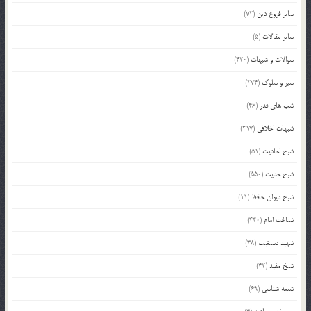
سایر فروع دین
(72)
سایر مقالات
(5)
سوالات و شبهات
(420)
سیر و سلوک
(274)
شب های قدر
(46)
شبهات اخلاقی
(217)
شرح احادیث
(51)
شرح حدیث
(550)
شرح دیوان حافظ
(11)
شناخت امام
(440)
شهید دستغیب
(38)
شیخ مفید
(42)
شیعه شناسی
(69)