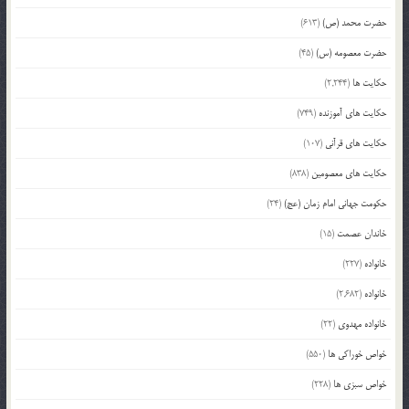
حضرت محمد (ص)
(613)
حضرت معصومه (س)
(45)
حکایت ها
(2,244)
حکایت های آموزنده
(749)
حکایت های قرآنی
(107)
حکایت های معصومین
(838)
حکومت جهانی امام زمان (عج)
(24)
خاندان عصمت
(15)
خانواده
(227)
خانواده
(2,682)
خانواده مهدوی
(22)
خواص خوراکی ها
(550)
خواص سبزی ها
(228)