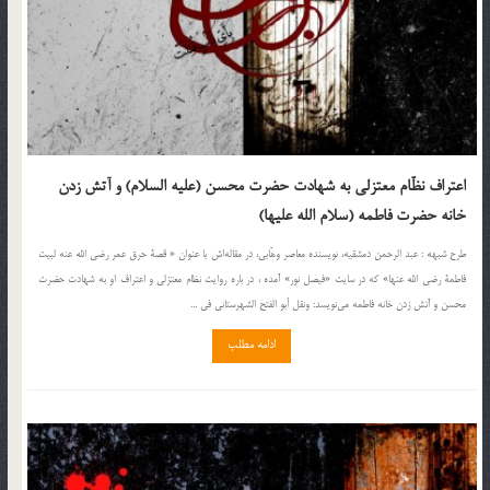
اعتراف نظّام معتزلی به شهادت حضرت محسن (علیه السلام) و آتش زدن
خانه حضرت فاطمه (سلام الله علیها)
طرح شبهه : عبد الرحمن دمشقیه، نویسنده معاصر وهّابی، در مقاله‌اش با عنوان « قصة حرق عمر رضى الله عنه لبیت
فاطمة رضى الله عنها» كه در سایت «فیصل نور» آمده ، در باره روایت نظام معتزلی و اعتراف او به شهادت حضرت
محسن و آتش زدن خانه فاطمه مى‌نویسد: ونقل أبو الفتح الشهرستانی فی ...
ادامه مطلب