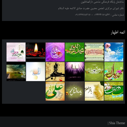
ساختمان پایگاه فرهنگی مذهبی دارالصادقیون
دفتر شورای مرکزی انجمن محبین حضرت صادق الائمه علیه السلام
شماره تماس : 03434171563 – 09133928317
ائمه اطهار
|
Shia Theme