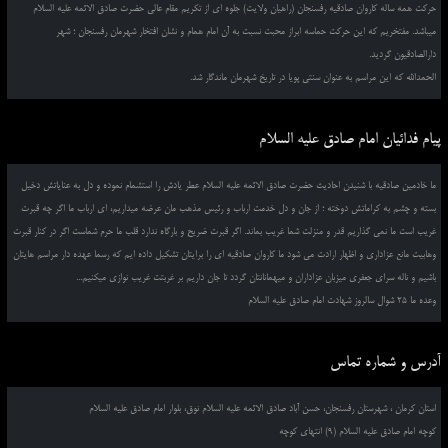
حرکت همه ساله کاروان صادقیه رفسنجان (راهیان ولایت) جلوه ای از تکریم مقام عالی حضرت صادق الائمه علیه السلام
میباشد. مفتخریم که این حرکت حماسه ابراز محبت نسبت به آن امام همام و نشان افتخار شهرمان رفسنجان ؛ شهر
دارالصادقیون گردید.
الحمدالله که این مراسم به عنوان سنتی پویا در تاریخ شهرمان ماندگار شد.
پیام فدائیان امام صادق علیه السلام
ما خادمین صادقیه با شنیدن احادیث حضرت صادق الائمه علیه السلام عطر یادش را استشمام نموده و دل به عنایاتش دخیل
بسته و چشم به کراماتش دوخته ؛ از جان و دل خدمت ارباب و رئیس مذهب مان عرضه میداریم، ای ارباب ما اگر چه قبرت
غریب است ما نمی گذاریم قدر و منزلت شما غریب بماند. اگر قبرت ضریح و بارگاه ندارد قلب ما حرم شماست اگر در کنار قبرت
وهابیت مانع عزاداری و اظهار ارادت می شود ما کاروان صادقیه ای را برایتان تشکیل داده ایم که رسما عهده دار مراسم هایتان
باشیم و ناله سرای جعفری میزبان عزاداران و میهمانانتان گردد تا جان داریم بر غربتت غریب نوازی میکنیم...
وعده ما 25 شوال سالروز شهادت امام صادق علیه السلام
آدرس و شماره تماس
استان کرمان ، شهرستان رفسنجان، حسن آباد صادق الائمه علیه السلام نوق، بلوار امام صادق علیه السلام
کوچه امام صادق علیه السلام (9) انتهای کوچه