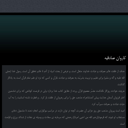
کاروان صادقیه
هدف از خلقت عالم معرفت و عبادت خداوند متعال است, و غرض از بعثت انبیاء از آدم تا خاتم تحقق آن است, رسول خدا (صلی
الله علیه و آله و سلم) برای تعلیم و تربیت بشریّت به معرفت و عبادت ,قرآن و کسی که نزد او علم تمام قرآن است به یادگار
گذاشت.
هرچند حوادث روزگار نگذاشت مفسّر معصومِ قرآن, پرده از حقایق کتاب خدا بردارد ولی در فرصت کوتاهی که برای ششمین
اختر فرزوان آسمان هدایت پیش آمد,شاهراه مذهب حق را برای رهروانِ از خلقت باز کرد , و فطرت تشنه انسانیت را به آب
حیات عبادت و معرفت سیرآب کرد.
امید است پیروان مذهب حق روز عزای آن حضرت, آنچه در توان دارند در مراسم سوگواری انجام دهند تا مشمول دعای
مستجاب او شوند که فرمود((رحم الله من احیی امرنا)) رحمتی که سرمایه ی سعادت و وسیله ی نجات از شدائد برزخ و قیامت
است.