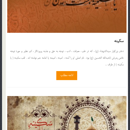
سکینه
دختر بزرگوار سیدالشهداء (ع) ، که در علم ، معرفت ، ادب ، توجه به حق و جذبه پروردگار ، کم نظیر و مورد توجه
خاص پدرش اباعبدالله الحسین (ع) بود . نام اصلی او را آمنه ، امینه ، امیمه یا امامه هم نوشته اند . لقب سکینه ( یا
سُکینه ) از طرف ...
ادامه مطلب