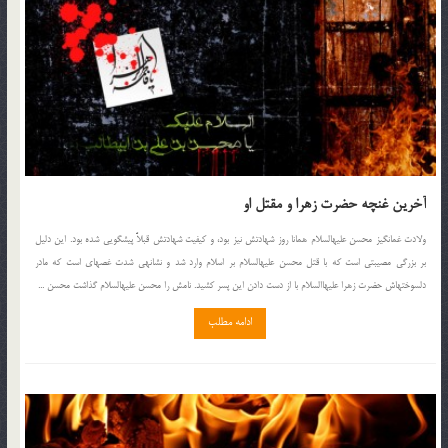
آخرين غنچه حضرت زهرا و مقتل او
ولادت غم‏انگيز محسن عليه‏السلام همانا روز شهادتش نيز بود، و كيفيت شهادتش قبلاً پيشگويى شده بود. اين دليل
بر بزرگى مصيبتى است كه با قتل محسن عليه‏السلام بر اسلام وارد شد و نشانه‏ى شدت غصه‏اى است كه مادر
دلسوخته‏اش حضرت زهرا عليهاالسلام با از دست دادن اين پسر كشيد. نامش را محسن عليه‏السلام گذاشت محسن ...
ادامه مطلب