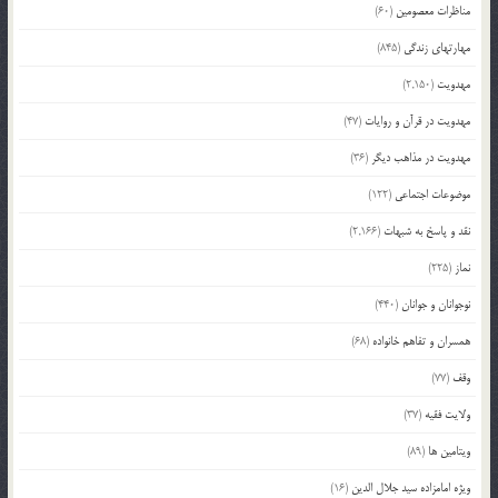
مناظرات معصومین
(60)
مهارتهای زندگی
(845)
مهدویت
(2,150)
مهدویت در قرآن و روایات
(47)
مهدویت در مذاهب دیگر
(36)
موضوعات اجتماعی
(122)
نقد و پاسخ به شبهات
(2,166)
نماز
(225)
نوجوانان و جوانان
(440)
همسران و تفاهم خانواده
(68)
وقف
(77)
ولایت فقیه
(37)
ویتامین ها
(89)
ویژه امامزاده سید جلال الدین
(16)