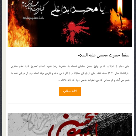
سقط حضرت محسن عليه السلام
يكى ديگر از افرادى كه بر وقوع چنين جنايتى نسبت به حضرت زهرا عليها السلام تصريح دارد، نَظّام معتزلى
(درگذشته سال 231) است. نَظّام يكى از بزرگان معتزله و از افراد بى باك و نترس بوده است. وى از بزرگانِ علما به
شمار مى آيد. و در مسائل كلامى، نظرات خاصّى دارد كه گاه، خلاف ...
ادامه مطلب