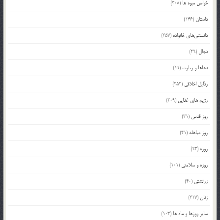
خواص میوه ها
(308)
داستان
(146)
دانستنی‌های خانواده
(357)
دجال
(29)
دعاها و زیارت
(19)
رذایل اخلاقی
(252)
رژیم های غذایی
(209)
روز قدس
(31)
روز مباهله
(41)
روزه
(93)
روزه و سلامتی
(101)
زرتشتی
(40)
زنان
(317)
سایر روزها و ماه ها
(103)