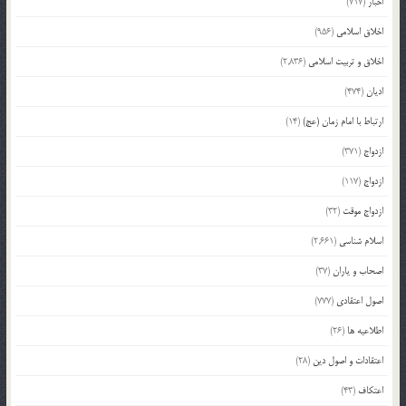
اخبار
(717)
اخلاق اسلامی
(956)
اخلاق و تربیت اسلامی
(2,836)
ادیان
(474)
ارتباط با امام زمان (عج)
(14)
ازدواج
(371)
ازدواج
(117)
ازدواج موقت
(32)
اسلام شناسی
(2,661)
اصحاب و یاران
(37)
اصول اعتقادی
(777)
اطلاعیه ها
(26)
اعتقادات و اصول دین
(28)
اعتکاف
(43)