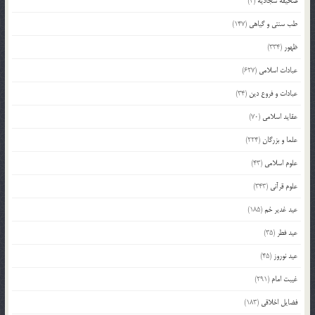
صحیفه سجادیه
(4)
طب سنتی و گیاهی
(147)
ظهور
(334)
عبادات اسلامی
(627)
عبادات و فروع دین
(34)
عقاید اسلامی
(70)
علما و بزرگان
(224)
علوم اسلامی
(43)
علوم قرآنی
(343)
عید غدیر خم
(185)
عید فطر
(35)
عید نوروز
(45)
غیبت امام
(291)
فضایل اخلاقی
(183)