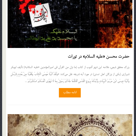
حضرت محسن «علیه السلام» در تورات
بزرگ محقق شیعی، علامه ابن شهر آشوب از کتاب (ما نزل من القرآن فی امیرالمؤمنین «علیه السلام») تألیف ابوبکر
شیرازی (یکی از بزرگان اهل تسنن) در مورد آیه شریفه نقل می‌کند: «وَلَقَدْ آتَيْنَا مُوسَى الْكِتَابَ وَقَفَّيْنَا مِنْ بَعْدِهِ بِالرُّسُلِ
وَآتَيْنَا عِيسَى ابْنَ مَرْيَمَ الْبَيِّنَاتِ وَأَيَّدْنَاهُ بِرُوحِ الْقُدُسِ أَفَكُلَّمَا جَاءَكُمْ رَسُولٌ بِمَا لَا تَهْوَى أَنْفُسُكُمُ اسْتَكْبَرْتُمْ ...
ادامه مطلب