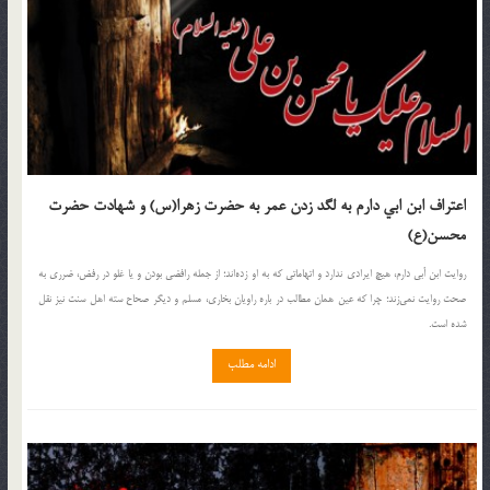
اعتراف ابن ابي دارم به لگد زدن عمر به حضرت زهرا(س) و شهادت حضرت
محسن(ع)
روايت ابن أبي دارم، هيچ ايرادى ندارد و اتهاماتى كه به او زده‌اند؛ از جمله رافضى بودن و يا غلو در رفض، ضررى به
صحت روايت نمى‌زند؛ چرا كه عين همان مطالب در باره راويان بخاري، مسلم و ديگر صحاح سته اهل سنت نيز نقل
شده است.
ادامه مطلب