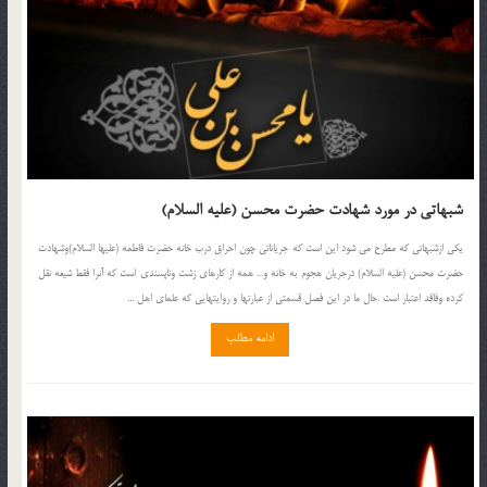
شبهاتی در مورد شهادت حضرت محسن (علیه السلام)
یكى ازشبهاتى كه مطرح مى شود این است كه جریاناتى چون احراق درب خانه حضرت فاطمه (علیها السلام)وشهادت
حضرت محسن (علیه السلام) درجریان هجوم به خانه و… همه از كارهاى زشت وناپسندى است كه آنرا فقط شیعه نقل
كرده وفاقد اعتبار است .حال ما در این فصل قسمتى از عبارتها و روایتهایى كه علماى اهل ...
ادامه مطلب