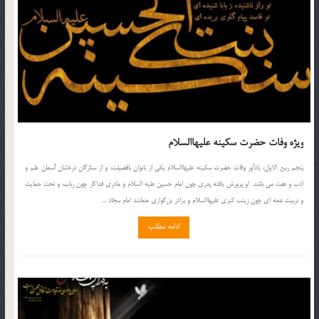
ویژه وفات حضرت سکینه علیهاالسلام
پنجم ربیع الاول، یادآور وفات حضرت سکینه علیهاالسلام یکی از بانوان بافضیلت، و از ستارگان درخشان آسمان علم و
ادب و عفت می باشد. او پرورش یافته پدری چون امام حسین علیه السلام و مادری فداکار چون رباب، و تحت حمایت
و تربیت عمه ای چون زینب کبری علیهاالسلام و برادر بزرگواری همانند امام سجاد ...
ادامه مطلب