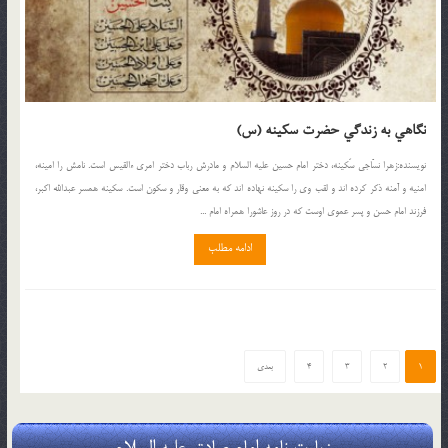
نگاهي به زندگي حضرت سكينه (س)
نويسنده:زهرا نسّاجي سَكينه، دختر امام حسين عليه السلام و مادرش رباب دختر امري ءالقيس است. نامش را امينه،
امنيه و آمنه ذكر كرده اند و لقب وي را سكينه نهاده اند كه به معني وقار و سكون است. سكينه همسر عبدالله اكبر،
فرزند امام حسن و پسر عموي اوست كه در روز عاشورا همراه امام ...
ادامه مطلب
1
2
3
4
بعدی
زیارت نامه امام صادق علیه السلام