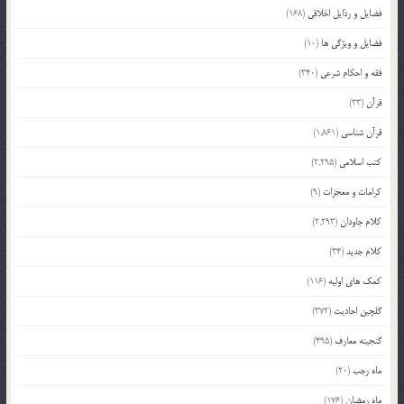
فضایل و رذایل اخلاقی
(168)
فضایل و ویژگی ها
(10)
فقه و احکام شرعی
(340)
قرآن
(23)
قرآن شناسی
(1,861)
کتب اسلامی
(2,295)
کرامات و معجزات
(9)
کلام جاودان
(2,293)
کلام جدید
(34)
کمک های اولیه
(116)
گلچین احادیث
(372)
گنجینه معارف
(495)
ماه رجب
(20)
ماه رمضان
(176)