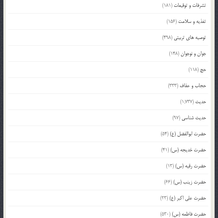
تشرفات و توقیعات
(181)
تغذیه و سلامت
(156)
توصیه های تربیتی
(498)
جوان و نوجوان
(148)
حج
(118)
حجاب و عفاف
(333)
حدیث
(1,737)
حدیث شناسی
(97)
حضرت ابوالفضل (ع)
(54)
حضرت خدیجه (س)
(41)
حضرت رقیه (س)
(13)
حضرت زینب (س)
(66)
حضرت علی اکبر (ع)
(23)
حضرت فاطمه (س)
(530)