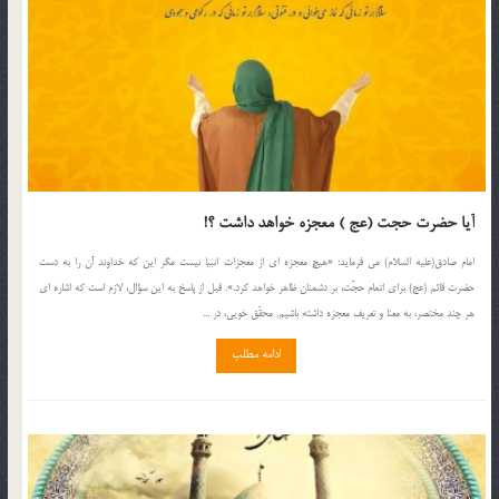
آیا حضرت حجت (عج ) معجزه خواهد داشت ؟!
امام صادق(علیه السلام) مى فرماید: «هیچ معجزه اى از معجزات انبیا نیست مگر این که خداوند آن را به دست
حضرت قائم (عج) براى اتمام حجّت، بر دشمنان ظاهر خواهد کرد.». قبل از پاسخ به این سؤال، لازم است که اشاره اى
هر چند مختصر، به معنا و تعریف معجزه داشته باشیم. محقّق خویى، در ...
ادامه مطلب