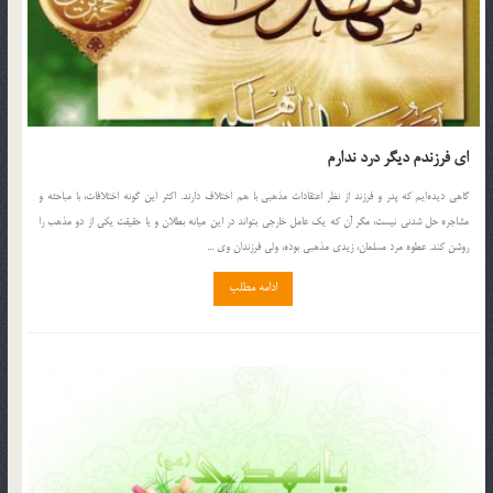
ای فرزندم دیگر درد ندارم
گاهي ديده‌ايم كه پدر و فرزند از نظر اعتقادات مذهبي با هم اختلاف دارند. اكثر اين گونه اختلافات، با مباحثه و
مشاجره حل شدني نيست، مگر آن كه يك عامل خارجي بتواند در اين ميانه بطلان و يا حقيقت يكي از دو مذهب را
روشن كند. عطوه مرد مسلمان، زيدي مذهبي بوده، ولي فرزندان وي ...
ادامه مطلب