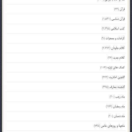
قرآن
(23)
قرآن شناسی
(1,861)
کتب اسلامی
(2,295)
کرامات و معجزات
(9)
کلام جاودان
(2,293)
کلام جدید
(34)
کمک های اولیه
(116)
گلچین احادیث
(372)
گنجینه معارف
(495)
ماه رجب
(20)
ماه رمضان
(176)
ماه شعبان
(20)
ماهها و روزهای خاص
(745)