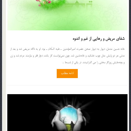
شفای مريض و رهايی از غم و اندوه
خانه‌ حسين مدمل، ديوار به ديوار صحن حضرت اميرالمؤمنين ـ عليه السّلام ـ بود. او به ناگاه مريض شد و بعد از
مدتي هر دو پايش مثل چوب خشكيد و خانه‌نشين شد. چون نمي‌توانست كار بكند، دچار فقر و نيازمند مردم شد و زن
و بچه‌هايش روزگار سختي را مي گذرانيدند. در يكي از شب‌ها ...
ادامه مطلب