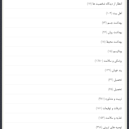
انتظار از دیدگاه شخصیت ها
(17)
اهل بیت
(104)
بهداشت جسم
(73)
بهداشت روان
(26)
بهداشت محیط
(18)
بودائیسم
(15)
پزشکی و سلامت
(1,980)
پند خوبان
(129)
تحصیل
(62)
تحصیل
(65)
تربیت و مشاوره
(481)
تشرفات و توقیعات
(181)
تغذیه و سلامت
(156)
توصیه های تربیتی
(498)