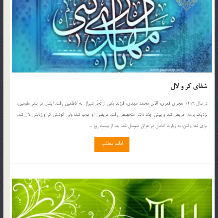
شفای کر و لال
در سال 1299 هجري قمري، آقاي محمد مهدي، فرزند يكي از تُجّار شيراز، به كاظمين رفت. ايشان در بندر ملومين،
نزديك برمه، مريض شد و پيش چند دكتر متخصص رفت. مريضي او خوب شد، ولي گوشش كر و زبانش لال شد.
براي شفا يافتن، به زيارت امامان در عراق متوسل شد. بعد از بيست روز ...
ادامه مطلب