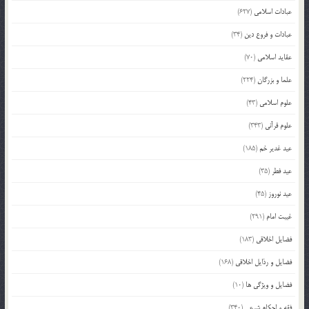
عبادات اسلامی
(627)
عبادات و فروع دین
(34)
عقاید اسلامی
(70)
علما و بزرگان
(224)
علوم اسلامی
(43)
علوم قرآنی
(343)
عید غدیر خم
(185)
عید فطر
(35)
عید نوروز
(45)
غیبت امام
(291)
فضایل اخلاقی
(183)
فضایل و رذایل اخلاقی
(168)
فضایل و ویژگی ها
(10)
فقه و احکام شرعی
(340)