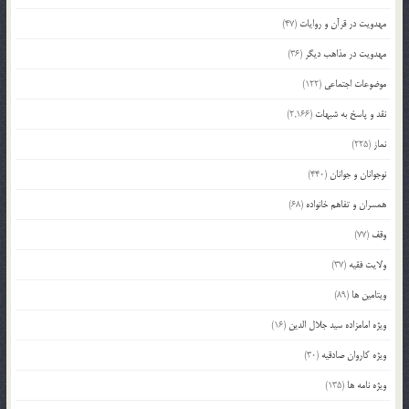
مهدویت در قرآن و روایات
(47)
مهدویت در مذاهب دیگر
(36)
موضوعات اجتماعی
(122)
نقد و پاسخ به شبهات
(2,166)
نماز
(225)
نوجوانان و جوانان
(440)
همسران و تفاهم خانواده
(68)
وقف
(77)
ولایت فقیه
(37)
ویتامین ها
(89)
ویژه امامزاده سید جلال الدین
(16)
ویژه کاروان صادقیه
(30)
ویژه نامه ها
(135)