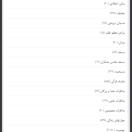
مبانی اعتقادی
(20)
مختلف
(367)
مدعیان دروغین
(25)
مراجع معظم تقلید
(15)
مردان
(40)
مسجد
(87)
مسجد مقدس جمکران
(19)
مسیحیت
(229)
معارف قرآنی
(855)
مناظرات علما و بزرگان
(79)
مناظرات علمی
(139)
مناظرات معصومین
(60)
مهارتهای زندگی
(845)
مهدویت
(2,150)