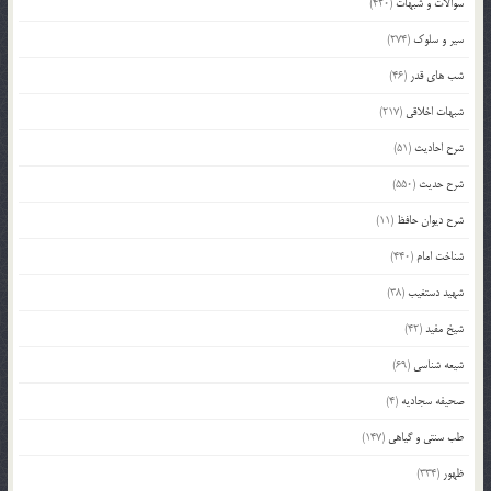
سوالات و شبهات
(420)
سیر و سلوک
(274)
شب های قدر
(46)
شبهات اخلاقی
(217)
شرح احادیث
(51)
شرح حدیث
(550)
شرح دیوان حافظ
(11)
شناخت امام
(440)
شهید دستغیب
(38)
شیخ مفید
(42)
شیعه شناسی
(69)
صحیفه سجادیه
(4)
طب سنتی و گیاهی
(147)
ظهور
(334)