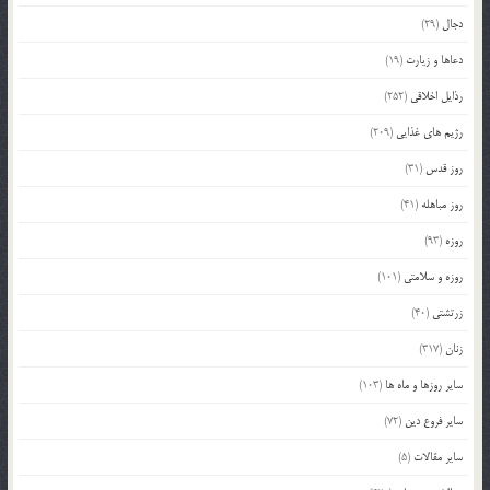
دجال
(29)
دعاها و زیارت
(19)
رذایل اخلاقی
(252)
رژیم های غذایی
(209)
روز قدس
(31)
روز مباهله
(41)
روزه
(93)
روزه و سلامتی
(101)
زرتشتی
(40)
زنان
(317)
سایر روزها و ماه ها
(103)
سایر فروع دین
(72)
سایر مقالات
(5)