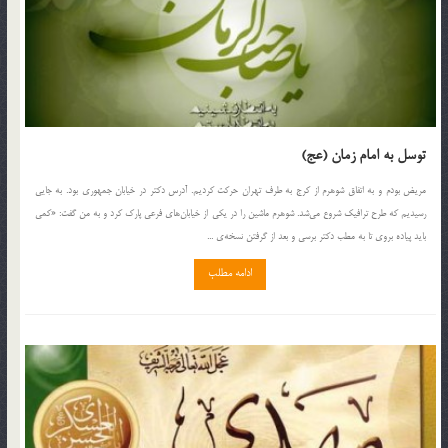
توسل به امام زمان (عج)
مريض بودم و به اتفاق شوهرم از كرج به طرف تهران حركت كرديم. آدرس دكتر در خيابان جمهوري بود. به جايي
رسيديم كه طرح ترافيك شروع مي‌شد. شوهرم ماشين را در يكي از خيابان‌هاي فرعي پارك كرد و به من گفت: «كمي
بايد پياده بروي تا به مطب دكتر برسي و بعد از گرفتن نسخه‌ي ...
ادامه مطلب