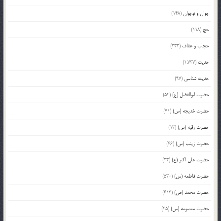
جوان و نوجوان
(148)
حج
(118)
حجاب و عفاف
(333)
حدیث
(1,737)
حدیث شناسی
(97)
حضرت ابوالفضل (ع)
(54)
حضرت خدیجه (س)
(41)
حضرت رقیه (س)
(13)
حضرت زینب (س)
(66)
حضرت علی اکبر (ع)
(23)
حضرت فاطمه (س)
(530)
حضرت محمد (ص)
(613)
حضرت معصومه (س)
(45)