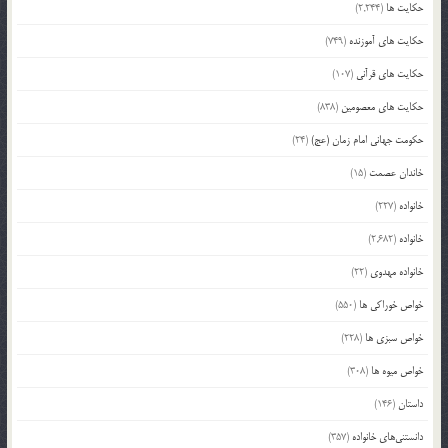
حکایت ها
(2,244)
حکایت های آموزنده
(749)
حکایت های قرآنی
(107)
حکایت های معصومین
(838)
حکومت جهانی امام زمان (عج)
(24)
خاندان عصمت
(15)
خانواده
(227)
خانواده
(2,682)
خانواده مهدوی
(22)
خواص خوراکی ها
(550)
خواص سبزی ها
(228)
خواص میوه ها
(308)
داستان
(146)
دانستنی‌های خانواده
(357)