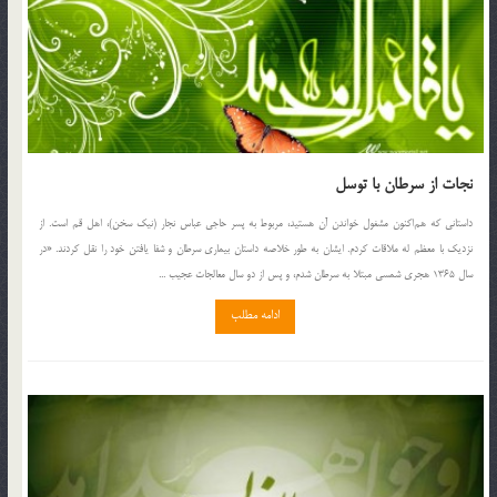
نجات از سرطان با توسل
داستاني كه هم‌اكنون مشغول خواندن آن هستيد، مربوط به پسر حاجي عباس نجار (نيك سخن)، اهل قم است. از
نزديك با معظم له ملاقات كردم. ايشان به طور خلاصه داستان بيماري سرطان و شفا يافتن خود را نقل كردند. «در
سال 1365 هجري شمسي مبتلا به سرطان شدم، و پس از دو سال معالجات عجيب ...
ادامه مطلب