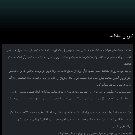
کاروان صادقیه
هدف از خلقت عالم معرفت و عبادت خداوند متعال است, و غرض از بعثت انبیاء از آدم تا خاتم تحقق آن است, رسول خدا (صلی
الله علیه و آله و سلم) برای تعلیم و تربیت بشریّت به معرفت و عبادت ,قرآن و کسی که نزد او علم تمام قرآن است به یادگار
گذاشت.
هرچند حوادث روزگار نگذاشت مفسّر معصومِ قرآن, پرده از حقایق کتاب خدا بردارد ولی در فرصت کوتاهی که برای ششمین
اختر فرزوان آسمان هدایت پیش آمد,شاهراه مذهب حق را برای رهروانِ از خلقت باز کرد , و فطرت تشنه انسانیت را به آب
حیات عبادت و معرفت سیرآب کرد.
امید است پیروان مذهب حق روز عزای آن حضرت, آنچه در توان دارند در مراسم سوگواری انجام دهند تا مشمول دعای
مستجاب او شوند که فرمود((رحم الله من احیی امرنا)) رحمتی که سرمایه ی سعادت و وسیله ی نجات از شدائد برزخ و قیامت
است.
حرکت همه ساله کاروان صادقیه رفسنجان (راهیان ولایت) جلوه ای از تکریم مقام عالی حضرت صادق الائمه علیه السلام
میباشد. مفتخریم که این حرکت حماسه ابراز محبت نسبت به آن امام همام و نشان افتخار شهرمان رفسنجان ؛ شهر
دارالصادقیون گردید.
الحمدالله که این مراسم به عنوان سنتی پویا در تاریخ شهرمان ماندگار شد.