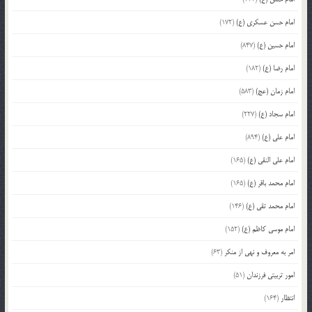
امام حسن عسکری (ع)
(172)
امام حسین (ع)
(847)
امام رضا (ع)
(182)
امام زمان (عج)
(583)
امام سجاد (ع)
(227)
امام علی (ع)
(894)
امام علی النقی (ع)
(165)
امام محمد باقر (ع)
(165)
امام محمد تقی (ع)
(146)
امام موسی کاظم (ع)
(152)
امر به معروف و نهی از منکر
(63)
امور تربیتی فرزندان
(51)
انتظار
(164)