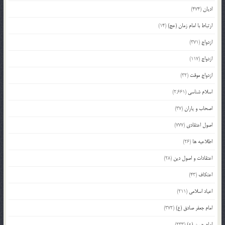
ادیان
(474)
ارتباط با امام زمان (عج)
(14)
ازدواج
(371)
ازدواج
(117)
ازدواج موقت
(32)
اسلام شناسی
(2,661)
اصحاب و یاران
(37)
اصول اعتقادی
(777)
اطلاعیه ها
(26)
اعتقادات و اصول دین
(28)
اعتکاف
(43)
اعیاد اسلامی
(211)
امام جعفر صادق (ع)
(372)
امام حسن (ع)
(233)