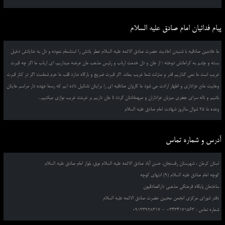
پیام فدائیان امام صادق علیه السلام
ما خادمین صادقیه با شنیدن احادیث حضرت صادق الائمه علیه السلام عطر یادش را استشمام نموده و دل به عنایاتش دخیل
بسته و چشم به کراماتش دوخته ؛ از جان و دل خدمت ارباب و رئیس مذهب مان عرضه میداریم، ای ارباب ما اگر چه قبرت
غریب است ما نمی گذاریم قدر و منزلت شما غریب بماند. اگر قبرت ضریح و بارگاه ندارد قلب ما حرم شماست اگر در کنار قبرت
وهابیت مانع عزاداری و اظهار ارادت می شود ما کاروان صادقیه ای را برایتان تشکیل داده ایم که رسما عهده دار مراسم هایتان
باشیم و ناله سرای جعفری میزبان عزاداران و میهمانانتان گردد تا جان داریم بر غربتت غریب نوازی میکنیم...
وعده ما 25 شوال سالروز شهادت امام صادق علیه السلام
آدرس و شماره تماس
استان کرمان ، شهرستان رفسنجان، حسن آباد صادق الائمه علیه السلام نوق، بلوار امام صادق علیه السلام
کوچه امام صادق علیه السلام (9) انتهای کوچه
ساختمان پایگاه فرهنگی مذهبی دارالصادقیون
دفتر شورای مرکزی انجمن محبین حضرت صادق الائمه علیه السلام
شماره تماس : 03434171563 – 09133928317