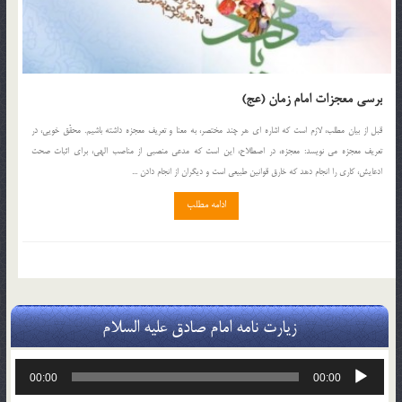
برسی معجزات امام زمان (عج)
قبل از بيان مطلب، لازم است كه اشاره اى هر چند مختصر، به معنا و تعريف معجزه داشته باشيم. محقّق خويى، در
تعريف معجزه مى نويسد: معجزه، در اصطلاح، اين است كه مدعى منصبى از مناصب الهى، براى اثبات صحت
ادعايش، كارى را انجام دهد كه خارق قوانين طبيعى است و ديگران از انجام دادن ...
ادامه مطلب
زیارت نامه امام صادق علیه السلام
پخش‌کننده
00:00
00:00
صوت