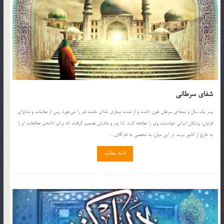
شفای سرطانی
پسر يك سال و نيمه‌اي سرطان خون داشت و از شدت بيماري غذاي هشت نفر را مي‌خورد. پس از معاينات و مداواي
فراوان، پزشكان ايراني نتوانستند وي را معالجه كنند. لذا پدر و مادرش تصميم گرفتند كه براي ادامه‌ي معالجات، او را
به خارج از كشور ببرند. در اين ميان، به شخصي به نام آقاي ...
ادامه مطلب