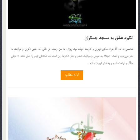
انگیزه عشق به مسجد جمکران
شخصي به نام آقا جواد، ساكن تهران و كارمند دولت بود. روزي به من رسيد، در حالي كه خيلي نگران و ناراحت به
نظر مي‌رسيد و گفت: «مبتلا به نقرس و سياتيك شدم و نظر دكترها اين است كه انگشتان پايم را قطع كنند. » خيلي
متأثّر و ناراحت شدم و به فكر فرورفتم كه ...
ادامه مطلب