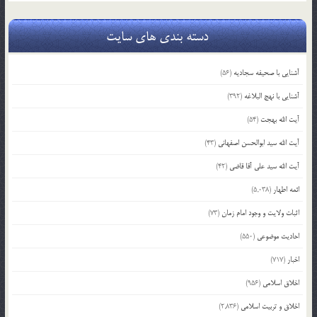
دسته بندی های سایت
آشنایی با صحیفه سجادیه
(56)
آشنایی با نهج البلاغه
(392)
آیت الله بهجت
(54)
آیت الله سید ابوالحسن اصفهانی
(43)
آیت الله سید علی آقا قاضی
(42)
ائمه اطهار
(5,038)
اثبات ولایت و وجود امام زمان
(73)
احادیث موضوعی
(550)
اخبار
(717)
اخلاق اسلامی
(956)
اخلاق و تربیت اسلامی
(2,836)