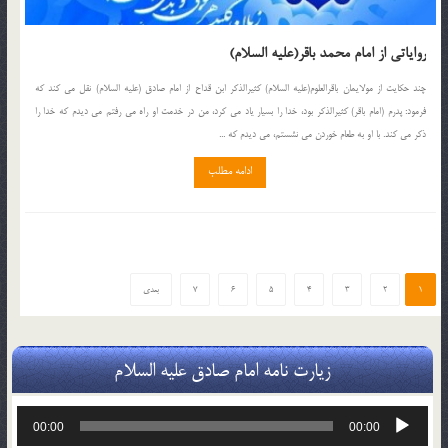
روایاتی از امام محمد باقر(علیه السلام)
چند حکایت از مولایمان باقرالعلوم(علیه السلام) کثیرالذکر ابن قداح از امام صادق (علیه السلام) نقل مى‏ کند که
فرمود: پدرم (امام باقر) کثیرالذکر بود، خدا را بسیار یاد مى‏ کرد، من در خدمت او راه مى‏ رفتم مى ‏دیدم که خدا را
ذکر مى ‏کند. با او به طعام خوردن مى‏ نشستم، مى ‏دیدم که ...
ادامه مطلب
1
2
3
4
5
6
7
بعدی
زیارت نامه امام صادق علیه السلام
پخش‌کننده
00:00
00:00
صوت