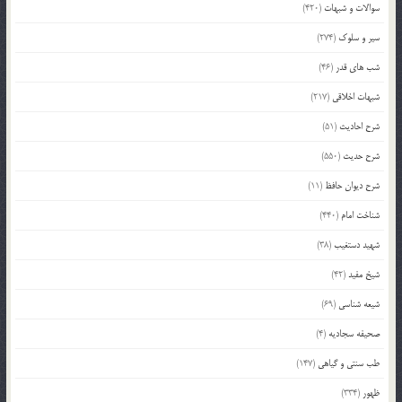
سوالات و شبهات
(420)
سیر و سلوک
(274)
شب های قدر
(46)
شبهات اخلاقی
(217)
شرح احادیث
(51)
شرح حدیث
(550)
شرح دیوان حافظ
(11)
شناخت امام
(440)
شهید دستغیب
(38)
شیخ مفید
(42)
شیعه شناسی
(69)
صحیفه سجادیه
(4)
طب سنتی و گیاهی
(147)
ظهور
(334)