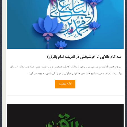
سه گام طلایی تا خوشبختی در اندیشه امام باقر(ع)
روح و عنصر قناعت موجب می شود برخی از رذایل اخلاقی همچون حرص، طمع، خشم، حسادت،... بهانه ای برای
رشد پیدا ننمایند. همین موضوع خود حس خشنودی فراوانی را در زندگی انسان به وجود می آورد.
ادامه مطلب