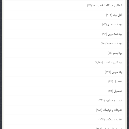
انتظار از دیدگاه شخصیت ها
(17)
اهل بیت
(104)
بهداشت جسم
(73)
بهداشت روان
(26)
بهداشت محیط
(18)
بودائیسم
(15)
پزشکی و سلامت
(1,980)
پند خوبان
(129)
تحصیل
(62)
تحصیل
(65)
تربیت و مشاوره
(481)
تشرفات و توقیعات
(181)
تغذیه و سلامت
(156)
توصیه های تربیتی
(498)