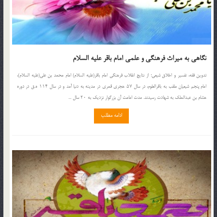
نگاهی به میراث فرهنگی و علمی امام باقر علیه السلام
تدوین فقه، تفسیر و اخلاق شیعی؛ از نتایج انقلاب فرهنگی امام باقر(علیه السلام) امام محمد بن علی(علیه السلام)،
امام پنجم شیعیان ملقب به باقرالعلوم، در سال ۵۷ هجری قمری در مدینه به دنیا آمد و در سال ۱۱۴ ه.ق در دوره
هشام بن عبدالملک به شهادت رسیدند. مدت امامت آن بزرگوار نزدیک به ۲۰ سال ...
ادامه مطلب