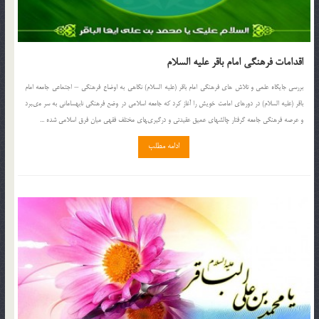
اقدامات فرهنگی امام باقر علیه السلام
بررسی جایگاه علمی و تلاش های فرهنگی امام باقر (علیه السلام) نگاهى به اوضاع فرهنگى – اجتماعى جامعه‏ امام
باقر (علیه السلام) در دوره‏اى امامت خویش را آغاز کرد که جامعه اسلامى در وضع فرهنگى نابه‏سامانى به سر مى‏برد
و عرصه فرهنگى جامعه گرفتار چالش‏هاى عمیق عقیدتى و درگیرى‏هاى مختلف فقهى میان فرق اسلامى شده ...
ادامه مطلب