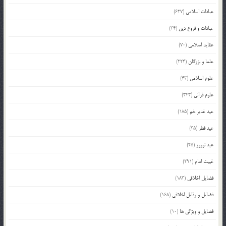
عبادات اسلامی
(627)
عبادات و فروع دین
(34)
عقاید اسلامی
(70)
علما و بزرگان
(224)
علوم اسلامی
(43)
علوم قرآنی
(343)
عید غدیر خم
(185)
عید فطر
(35)
عید نوروز
(45)
غیبت امام
(291)
فضایل اخلاقی
(183)
فضایل و رذایل اخلاقی
(168)
فضایل و ویژگی ها
(10)