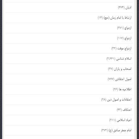
ادیان
(474)
ارتباط با امام زمان (عج)
(14)
ازدواج
(371)
ازدواج
(117)
ازدواج موقت
(32)
اسلام شناسی
(2,661)
اصحاب و یاران
(37)
اصول اعتقادی
(777)
اطلاعیه ها
(26)
اعتقادات و اصول دین
(28)
اعتکاف
(43)
اعیاد اسلامی
(211)
امام جعفر صادق (ع)
(372)