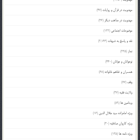
مهدویت در قرآن و روایات
(47)
مهدویت در مذاهب دیگر
(36)
موضوعات اجتماعی
(122)
نقد و پاسخ به شبهات
(2,166)
نماز
(225)
نوجوانان و جوانان
(440)
همسران و تفاهم خانواده
(68)
وقف
(77)
ولایت فقیه
(37)
ویتامین ها
(89)
ویژه امامزاده سید جلال الدین
(16)
ویژه کاروان صادقیه
(30)
ویژه نامه ها
(135)