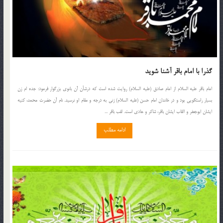
گذرا با امام باقر آشنا شوید
امام باقر علیه السلام از امام صادق (علیه السلام) روایت شده است که درشأن آن بانوى بزرگوار فرمود: جده ام زن
بسیار راستگویى بود و در خاندان امام حسن (علیه السلام) زنى به درجه و مقام او نرسید. نام آن حضرت محمد، کنیه
ایشان ابوجعفر و القاب ایشان باقر، شاکر و هادى است. لقب باقر ...
ادامه مطلب