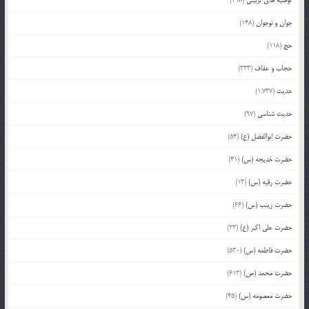
جوان و نوجوان
(148)
حج
(118)
حجاب و عفاف
(333)
حدیث
(1,737)
حدیث شناسی
(97)
حضرت ابوالفضل (ع)
(54)
حضرت خدیجه (س)
(41)
حضرت رقیه (س)
(13)
حضرت زینب (س)
(66)
حضرت علی اکبر (ع)
(23)
حضرت فاطمه (س)
(530)
حضرت محمد (ص)
(613)
حضرت معصومه (س)
(45)