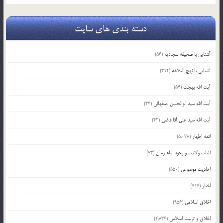
دسته بندی های سایت
آشنایی با صحیفه سجادیه
(56)
آشنایی با نهج البلاغه
(392)
آیت الله بهجت
(54)
آیت الله سید ابوالحسن اصفهانی
(43)
آیت الله سید علی آقا قاضی
(42)
ائمه اطهار
(5,038)
اثبات ولایت و وجود امام زمان
(73)
احادیث موضوعی
(550)
اخبار
(717)
اخلاق اسلامی
(956)
اخلاق و تربیت اسلامی
(2,836)