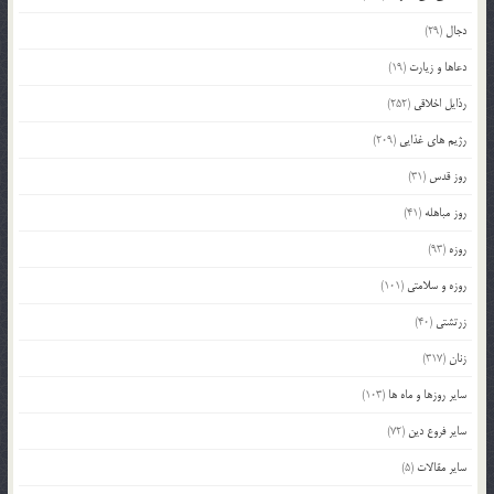
دجال
(29)
دعاها و زیارت
(19)
رذایل اخلاقی
(252)
رژیم های غذایی
(209)
روز قدس
(31)
روز مباهله
(41)
روزه
(93)
روزه و سلامتی
(101)
زرتشتی
(40)
زنان
(317)
سایر روزها و ماه ها
(103)
سایر فروع دین
(72)
سایر مقالات
(5)