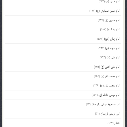
امام حسن (ع)
(233)
امام حسن عسکری (ع)
(172)
امام حسین (ع)
(847)
امام رضا (ع)
(182)
امام زمان (عج)
(583)
امام سجاد (ع)
(227)
امام علی (ع)
(894)
امام علی النقی (ع)
(165)
امام محمد باقر (ع)
(165)
امام محمد تقی (ع)
(146)
امام موسی کاظم (ع)
(152)
امر به معروف و نهی از منکر
(63)
امور تربیتی فرزندان
(51)
انتظار
(164)