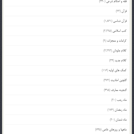
فقه و احکام شرعی
(340)
قرآن
(23)
قرآن شناسی
(1,861)
کتب اسلامی
(2,295)
کرامات و معجزات
(9)
کلام جاودان
(2,293)
کلام جدید
(34)
کمک های اولیه
(116)
گلچین احادیث
(372)
گنجینه معارف
(495)
ماه رجب
(20)
ماه رمضان
(176)
ماه شعبان
(20)
ماهها و روزهای خاص
(745)