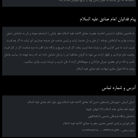
الحمدالله که این مراسم به عنوان سنتی پویا در تاریخ شهرمان ماندگار شد.
پیام فدائیان امام صادق علیه السلام
ما خادمین صادقیه با شنیدن احادیث حضرت صادق الائمه علیه السلام عطر یادش را استشمام نموده و دل به عنایاتش دخیل
بسته و چشم به کراماتش دوخته ؛ از جان و دل خدمت ارباب و رئیس مذهب مان عرضه میداریم، ای ارباب ما اگر چه قبرت
غریب است ما نمی گذاریم قدر و منزلت شما غریب بماند. اگر قبرت ضریح و بارگاه ندارد قلب ما حرم شماست اگر در کنار قبرت
وهابیت مانع عزاداری و اظهار ارادت می شود ما کاروان صادقیه ای را برایتان تشکیل داده ایم که رسما عهده دار مراسم هایتان
باشیم و ناله سرای جعفری میزبان عزاداران و میهمانانتان گردد تا جان داریم بر غربتت غریب نوازی میکنیم...
وعده ما 25 شوال سالروز شهادت امام صادق علیه السلام
آدرس و شماره تماس
استان کرمان ، شهرستان رفسنجان، حسن آباد صادق الائمه علیه السلام نوق، بلوار امام صادق علیه السلام
کوچه امام صادق علیه السلام (9) انتهای کوچه
ساختمان پایگاه فرهنگی مذهبی دارالصادقیون
دفتر شورای مرکزی انجمن محبین حضرت صادق الائمه علیه السلام
شماره تماس : 03434171563 – 09133928317