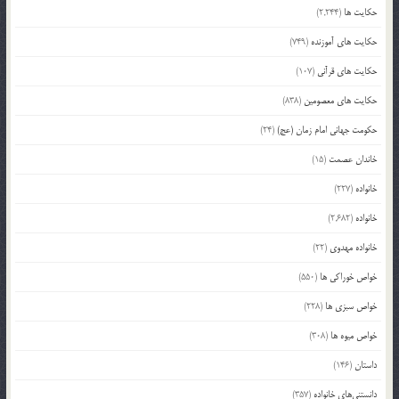
حکایت ها
(2,244)
حکایت های آموزنده
(749)
حکایت های قرآنی
(107)
حکایت های معصومین
(838)
حکومت جهانی امام زمان (عج)
(24)
خاندان عصمت
(15)
خانواده
(227)
خانواده
(2,682)
خانواده مهدوی
(22)
خواص خوراکی ها
(550)
خواص سبزی ها
(228)
خواص میوه ها
(308)
داستان
(146)
دانستنی‌های خانواده
(357)