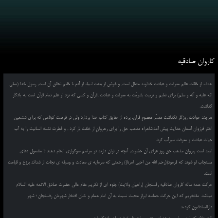
کاروان صادقیه
هدف از خلقت عالم معرفت و عبادت خداوند متعال است, و غرض از بعثت انبیاء از آدم تا خاتم تحقق آن است, رسول خدا (صلی
الله علیه و آله و سلم) برای تعلیم و تربیت بشریّت به معرفت و عبادت ,قرآن و کسی که نزد او علم تمام قرآن است به یادگار
گذاشت.
هرچند حوادث روزگار نگذاشت مفسّر معصومِ قرآن, پرده از حقایق کتاب خدا بردارد ولی در فرصت کوتاهی که برای ششمین
اختر فرزوان آسمان هدایت پیش آمد,شاهراه مذهب حق را برای رهروانِ از خلقت باز کرد , و فطرت تشنه انسانیت را به آب
حیات عبادت و معرفت سیرآب کرد.
امید است پیروان مذهب حق روز عزای آن حضرت, آنچه در توان دارند در مراسم سوگواری انجام دهند تا مشمول دعای
مستجاب او شوند که فرمود((رحم الله من احیی امرنا)) رحمتی که سرمایه ی سعادت و وسیله ی نجات از شدائد برزخ و قیامت
است.
حرکت همه ساله کاروان صادقیه رفسنجان (راهیان ولایت) جلوه ای از تکریم مقام عالی حضرت صادق الائمه علیه السلام
میباشد. مفتخریم که این حرکت حماسه ابراز محبت نسبت به آن امام همام و نشان افتخار شهرمان رفسنجان ؛ شهر
دارالصادقیون گردید.