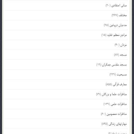
مبانی اعتقادی
(20)
مختلف
(367)
مدعیان دروغین
(25)
مراجع معظم تقلید
(15)
مردان
(40)
مسجد
(87)
مسجد مقدس جمکران
(19)
مسیحیت
(229)
معارف قرآنی
(855)
مناظرات علما و بزرگان
(79)
مناظرات علمی
(139)
مناظرات معصومین
(60)
مهارتهای زندگی
(845)
مهدویت
(2,150)