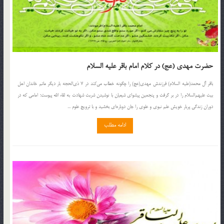
حضرت مهدی (عج) در کلام امام باقر علیه السلام
باقر آل محمد(علیه السلام) فرزندش مهدی(عج) را چگونه خطاب می‌کند در ۷ ذی‌‌الحجه بار دیگر ماتم خاندان اهل
بیت علیهم‌السلام را در بر گرفت و پنجمین پیشوای شیعیان با نوشیدن شربت شهادت به لقاء الله پیوست؛ امامی که در
دوران زندگی پربار خویش علم نبوی و علوی را جان دوباره‌ای بخشید و با ترویج علوم ...
ادامه مطلب