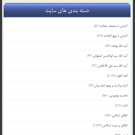
دسته بندی های سایت
آشنایی با صحیفه سجادیه
(56)
آشنایی با نهج البلاغه
(392)
آیت الله بهجت
(54)
آیت الله سید ابوالحسن اصفهانی
(43)
آیت الله سید علی آقا قاضی
(42)
ائمه اطهار
(5,038)
اثبات ولایت و وجود امام زمان
(73)
احادیث موضوعی
(550)
اخبار
(717)
اخلاق اسلامی
(956)
اخلاق و تربیت اسلامی
(2,836)