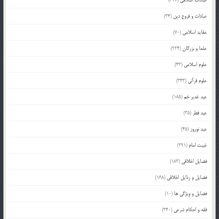
عبادات و فروع دین
(34)
عقاید اسلامی
(70)
علما و بزرگان
(224)
علوم اسلامی
(43)
علوم قرآنی
(343)
عید غدیر خم
(185)
عید فطر
(35)
عید نوروز
(45)
غیبت امام
(291)
فضایل اخلاقی
(183)
فضایل و رذایل اخلاقی
(168)
فضایل و ویژگی ها
(10)
فقه و احکام شرعی
(340)