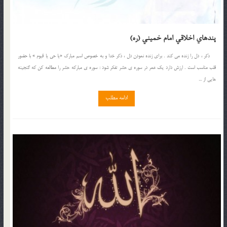
پندهاي اخلاقي امام خميني (ره)
ذکر ، دل را زنده مي کند . براي زنده نمودن دل ، ذکر خدا و به خصوص اسم مبارک «يا حي يا قيوم » با حضور
قلب مناسب است . ارزش دارد يک عمر در سوره ي حشر تفکر شود : سوره ي مبارکه حشر را مطالعه کن که گنجينه
هايي از ...
ادامه مطلب