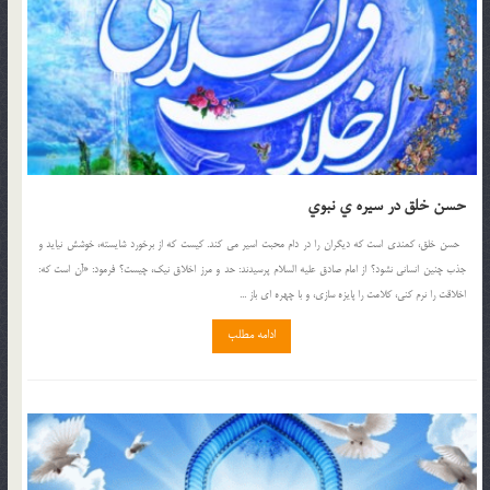
حسن خلق در سيره ي نبوي
حسن خلق، کمندي است که ديگران را در دام محبت اسير مي کند. کيست که از برخورد شايسته، خوشش نيايد و
جذب چنين انساني نشود؟ از امام صادق عليه السلام پرسيدند: حد و مرز اخلاق نيک، چيست؟ فرمود: «آن است که:
اخلاقت را نرم کني، کلامت را پايزه سازي، و با چهره اي باز ...
ادامه مطلب