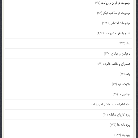
مهدویت در قرآن و روایات
(47)
مهدویت در مذاهب دیگر
(36)
موضوعات اجتماعی
(122)
نقد و پاسخ به شبهات
(2,166)
نماز
(225)
نوجوانان و جوانان
(440)
همسران و تفاهم خانواده
(68)
وقف
(77)
ولایت فقیه
(37)
ویتامین ها
(89)
ویژه امامزاده سید جلال الدین
(16)
ویژه کاروان صادقیه
(30)
ویژه نامه ها
(135)
یهودیت
(194)