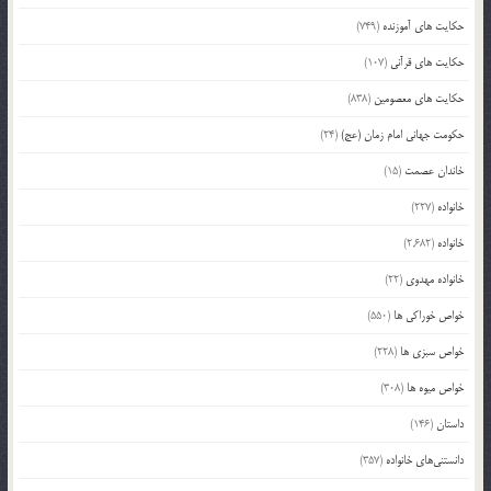
حکایت های آموزنده
(749)
حکایت های قرآنی
(107)
حکایت های معصومین
(838)
حکومت جهانی امام زمان (عج)
(24)
خاندان عصمت
(15)
خانواده
(227)
خانواده
(2,682)
خانواده مهدوی
(22)
خواص خوراکی ها
(550)
خواص سبزی ها
(228)
خواص میوه ها
(308)
داستان
(146)
دانستنی‌های خانواده
(357)