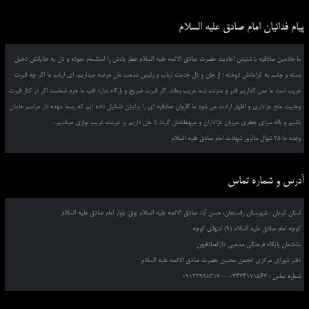
پیام فدائیان امام صادق علیه السلام
ما خادمین صادقیه با شنیدن احادیث حضرت صادق الائمه علیه السلام عطر یادش را استشمام نموده و دل به عنایاتش دخیل
بسته و چشم به کراماتش دوخته ؛ از جان و دل خدمت ارباب و رئیس مذهب مان عرضه میداریم، ای ارباب ما اگر چه قبرت
غریب است ما نمی گذاریم قدر و منزلت شما غریب بماند. اگر قبرت ضریح و بارگاه ندارد قلب ما حرم شماست اگر در کنار قبرت
وهابیت مانع عزاداری و اظهار ارادت می شود ما کاروان صادقیه ای را برایتان تشکیل داده ایم که رسما عهده دار مراسم هایتان
باشیم و ناله سرای جعفری میزبان عزاداران و میهمانانتان گردد تا جان داریم بر غربتت غریب نوازی میکنیم...
وعده ما 25 شوال سالروز شهادت امام صادق علیه السلام
آدرس و شماره تماس
استان کرمان ، شهرستان رفسنجان، حسن آباد صادق الائمه علیه السلام نوق، بلوار امام صادق علیه السلام
کوچه امام صادق علیه السلام (9) انتهای کوچه
ساختمان پایگاه فرهنگی مذهبی دارالصادقیون
دفتر شورای مرکزی انجمن محبین حضرت صادق الائمه علیه السلام
شماره تماس : 03434171563 – 09133928317