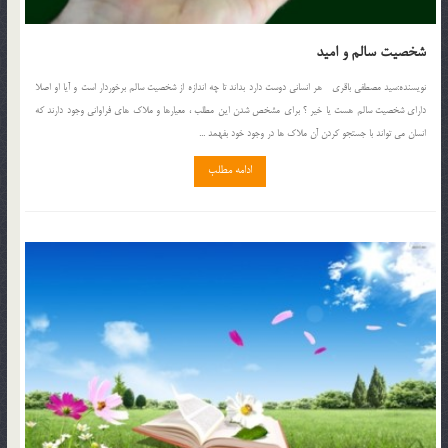
شخصيت سالم و اميد
نويسنده:سيد مصطفي باقري هر انساني دوست دارد بداند تا چه اندازه از شخصيت سالم برخوردار است و آيا او اصلا
داراي شخصيت سالم هست يا خير ؟ براي مشخص شدن اين مطلب ، معيارها و ملاك هاي فراواني وجود دارند كه
انسان مي تواند با جستجو كردن آن ملاك ها در وجود خود بفهمد ...
ادامه مطلب