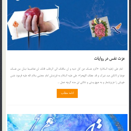
عزت نفس در روايات
امام على (علیه السلام): «اكرم نفسك عن كل دنيه و ان ساقتك الى الرغائب فانك لن تعتاض‏بما تبذل من نفسك
عوضا و لاتكن عبد غيرك و قد جعلك الله‏حرا». على عليه السلام به فرزندش امام مجتبى سلام الله عليه فرمود: نفس
خويش را عزيزبشمار و به هيچ پستى و دنائتى تن مده گرچه عمل ...
ادامه مطلب