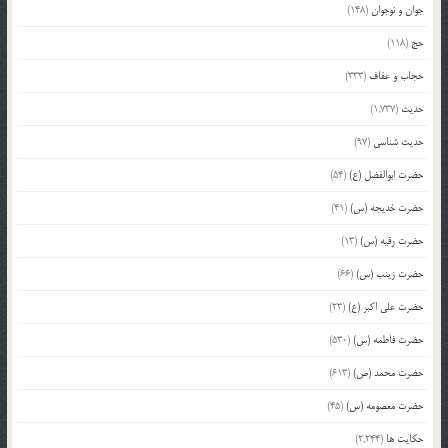
جوان و نوجوان
(148)
حج
(118)
حجاب و عفاف
(333)
حدیث
(1,737)
حدیث شناسی
(97)
حضرت ابوالفضل (ع)
(54)
حضرت خدیجه (س)
(41)
حضرت رقیه (س)
(13)
حضرت زینب (س)
(66)
حضرت علی اکبر (ع)
(23)
حضرت فاطمه (س)
(530)
حضرت محمد (ص)
(613)
حضرت معصومه (س)
(45)
حکایت ها
(2,244)