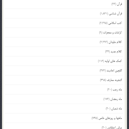
قرآن
(23)
قرآن شناسی
(1,861)
کتب اسلامی
(2,295)
کرامات و معجزات
(9)
کلام جاودان
(2,293)
کلام جدید
(34)
کمک های اولیه
(116)
گلچین احادیث
(372)
گنجینه معارف
(495)
ماه رجب
(20)
ماه رمضان
(176)
ماه شعبان
(20)
ماهها و روزهای خاص
(745)
مبانی اعتقادی
(20)