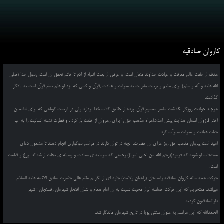
کاروان صادقیه
هدف از خلقت عالم معرفت و عبادت خداوند متعال است, و غرض از بعثت انبیاء از آدم تا خاتم تحقق آن است, رسول خدا (صلی
الله علیه و آله و سلم) برای تعلیم و تربیت بشریّت به معرفت و عبادت ,قرآن و کسی که نزد او علم تمام قرآن است به یادگار
گذاشت.
هرچند حوادث روزگار نگذاشت مفسّر معصومِ قرآن, پرده از حقایق کتاب خدا بردارد ولی در فرصت کوتاهی که برای ششمین
اختر فرزوان آسمان هدایت پیش آمد,شاهراه مذهب حق را برای رهروانِ از خلقت باز کرد , و فطرت تشنه انسانیت را به آب
حیات عبادت و معرفت سیرآب کرد.
امید است پیروان مذهب حق روز عزای آن حضرت, آنچه در توان دارند در مراسم سوگواری انجام دهند تا مشمول دعای
مستجاب او شوند که فرمود((رحم الله من احیی امرنا)) رحمتی که سرمایه ی سعادت و وسیله ی نجات از شدائد برزخ و قیامت
است.
حرکت همه ساله کاروان صادقیه رفسنجان (راهیان ولایت) جلوه ای از تکریم مقام عالی حضرت صادق الائمه علیه السلام
میباشد. مفتخریم که این حرکت حماسه ابراز محبت نسبت به آن امام همام و نشان افتخار شهرمان رفسنجان ؛ شهر
دارالصادقیون گردید.
الحمدالله که این مراسم به عنوان سنتی پویا در تاریخ شهرمان ماندگار شد.