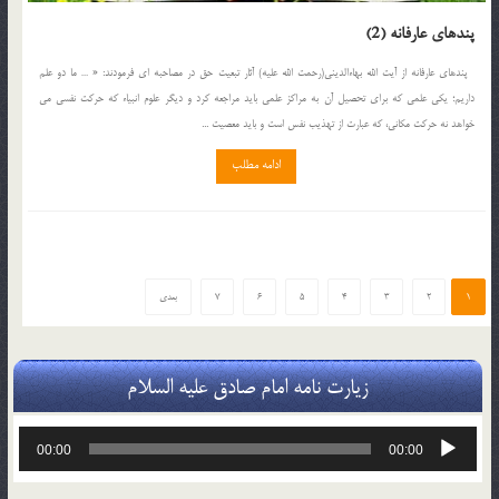
پندهای عارفانه (2)
پندهای عارفانه از آیت الله بهاءالدینی(رحمت الله علیه) آثار تبعیت حق در مصاحبه ای فرمودند: « … ما دو علم
داریم؛ یکی علمی که برای تحصیل آن به مراکز علمی باید مراجعه کرد و دیگر علوم انبیاء که حرکت نفسی می
خواهد نه حرکت مکانی، که عبارت از تهذیب نفس است و باید معصیت ...
ادامه مطلب
1
2
3
4
5
6
7
بعدی
زیارت نامه امام صادق علیه السلام
پخش‌کننده
00:00
00:00
صوت