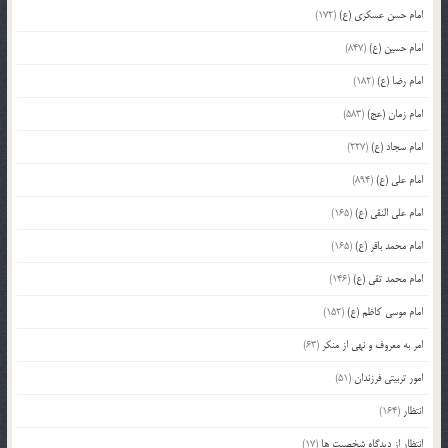
امام حسن عسکری (ع)
(172)
امام حسین (ع)
(847)
امام رضا (ع)
(182)
امام زمان (عج)
(583)
امام سجاد (ع)
(227)
امام علی (ع)
(894)
امام علی النقی (ع)
(165)
امام محمد باقر (ع)
(165)
امام محمد تقی (ع)
(146)
امام موسی کاظم (ع)
(152)
امر به معروف و نهی از منکر
(63)
امور تربیتی فرزندان
(51)
انتظار
(164)
انتظار از دیدگاه شخصیت ها
(17)