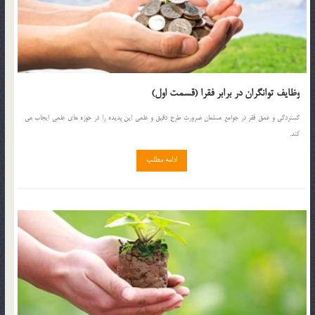
وظایف توانگران در برابر فقرا (قسمت اول)
گستردگى و عمق فقر در جوامع مسلمان ضرورت طرح دقيق و علمى اين پديده را در حوزه ‏هاى علمى ايجاب مى
‏كند.
ادامه مطلب