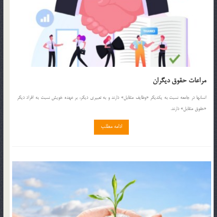
مراعات حقوق ديگران
انسانها در جامعه نسبت به يکديگر «وظايف متقابل» دارند و به تعبيري ديگر، بر عهده خويش نسبت به افراد ديگر
«حقوق متقابل» دارند.
ادامه مطلب