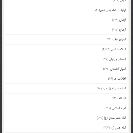
ادیان
(474)
ارتباط با امام زمان (عج)
(14)
ازدواج
(371)
ازدواج
(117)
ازدواج موقت
(32)
اسلام شناسی
(2,661)
اصحاب و یاران
(37)
اصول اعتقادی
(777)
اطلاعیه ها
(26)
اعتقادات و اصول دین
(28)
اعتکاف
(43)
اعیاد اسلامی
(211)
امام جعفر صادق (ع)
(372)
امام حسن (ع)
(233)