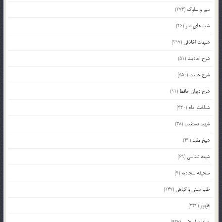
سیر و سلوک
(274)
شب های قدر
(46)
شبهات اخلاقی
(217)
شرح احادیث
(51)
شرح حدیث
(550)
شرح دیوان حافظ
(11)
شناخت امام
(440)
شهید دستغیب
(38)
شیخ مفید
(42)
شیعه شناسی
(69)
صحیفه سجادیه
(4)
طب سنتی و گیاهی
(147)
ظهور
(334)
عبادات اسلامی
(627)