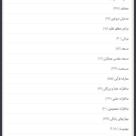
مختلف
(367)
مدعیان دروغین
(25)
مراجع معظم تقلید
(15)
مردان
(40)
مسجد
(87)
مسجد مقدس جمکران
(19)
مسیحیت
(229)
معارف قرآنی
(855)
مناظرات علما و بزرگان
(79)
مناظرات علمی
(139)
مناظرات معصومین
(60)
مهارتهای زندگی
(845)
مهدویت
(2,150)