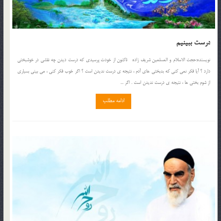
درست ببينيم
نويسنده:حجت الاسلام و المسلمين شريف زاده تاکنون از خودت پرسيدي که درست ديدن چه نقشي در خوشبختي
دارد ؟ آيا فکر نمي کني که بدبختي هاي آدم ، نتيجه ي درست نديدن است ؟ اگر خوب فکر کني ، مي بيني بسياري
از شوم بختي ها ، نتيجه ي درست نديدن است . اگر ...
ادامه مطلب