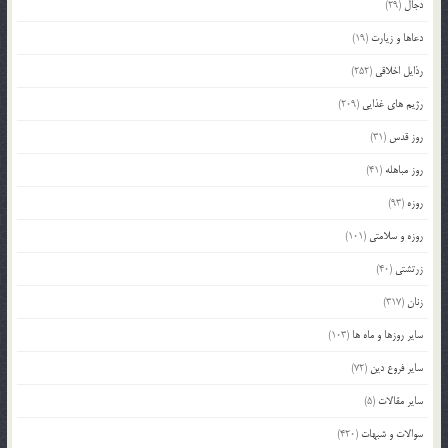
دجال
(29)
دعاها و زیارت
(19)
رذایل اخلاقی
(252)
رژیم های غذایی
(209)
روز قدس
(31)
روز مباهله
(41)
روزه
(93)
روزه و سلامتی
(101)
زرتشتی
(40)
زنان
(317)
سایر روزها و ماه ها
(103)
سایر فروع دین
(72)
سایر مقالات
(5)
سوالات و شبهات
(420)