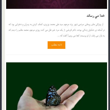
خدا مي رساند
از ويژگي هاي روحاني مردمي شهر يزد، مرحوم سيد علي محمد وزيري، کمک کردن به پسران و دختراني بود که
در آستانه ي تشکيل زندگي بودند. دکتر قريشي از يک مرد خير نقل مي کند: روزي مرحوم محمد هاشم را ديدم که
به بازار مي رفت. از او پرسيدم: کجا مي روي؟ گفت که ...
ادامه مطلب