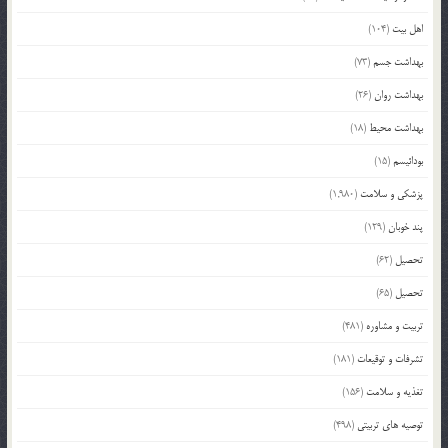
اهل بیت
(104)
بهداشت جسم
(73)
بهداشت روان
(26)
بهداشت محیط
(18)
بودائیسم
(15)
پزشکی و سلامت
(1,980)
پند خوبان
(129)
تحصیل
(62)
تحصیل
(65)
تربیت و مشاوره
(481)
تشرفات و توقیعات
(181)
تغذیه و سلامت
(156)
توصیه های تربیتی
(498)