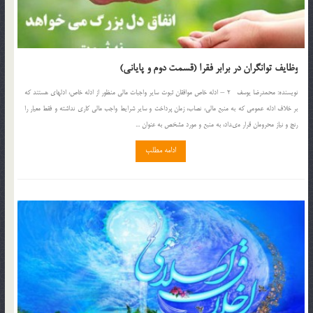
وظایف توانگران در برابر فقرا (قسمت دوم و پایانی)
نويسنده: محمدرضا يوسف 2 – ادله خاص موافقان ثبوت ساير واجبات مالى منظور از ادله خاص، ادله‏اى هستند كه
بر خلاف ادله عمومى كه به منبع مالى، نصاب، زمان پرداخت و ساير شرايط واجب مالى كارى نداشته و فقط معيار را
رنج و نياز محرومان قرار مى‏داد، به منبع و مورد مشخص به عنوان ...
ادامه مطلب