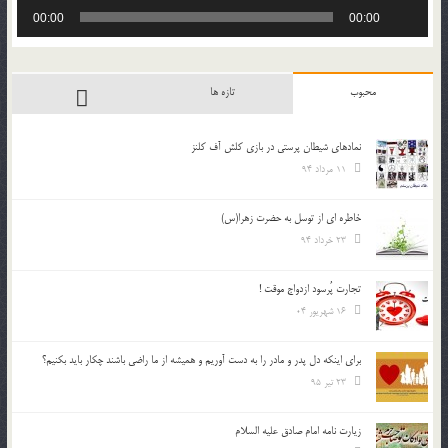
پخش‌کننده
00:00
00:00
صوت
محبوب
تازه ها
نمادهای شیطان پرستی در بازی کلش آف کلنز
11 مرداد 94
خاطره ای از توسل به حضرت زهرا(س)
23 خرداد 94
تجارت پُرسود ازدواج موقت !
16 شهریور 04
براي اينكه دل پدر و مادر را به دست آوريم و هميشه از ما راضي باشند چكار بايد بكنيم؟
23 تیر 95
زیارت نامه امام صادق علیه السلام