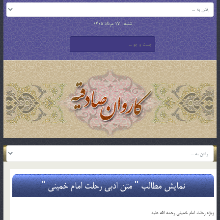
شنبه , 17 مرداد 1405
نمایش مطالب " متن ادبی رحلت امام خمینی "
ویژه رحلت امام خمینی رحمه الله علیه