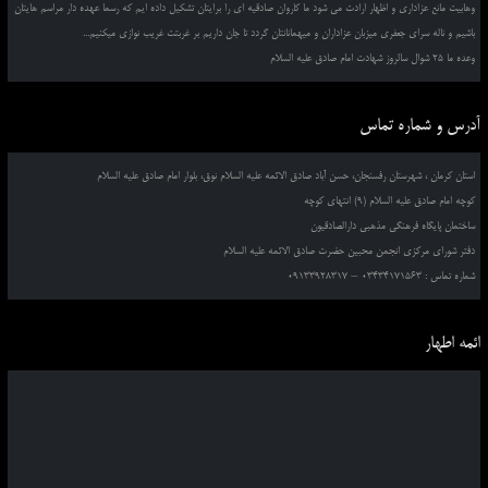
وهابیت مانع عزاداری و اظهار ارادت می شود ما کاروان صادقیه ای را برایتان تشکیل داده ایم که رسما عهده دار مراسم هایتان
باشیم و ناله سرای جعفری میزبان عزاداران و میهمانانتان گردد تا جان داریم بر غربتت غریب نوازی میکنیم...
وعده ما 25 شوال سالروز شهادت امام صادق علیه السلام
آدرس و شماره تماس
استان کرمان ، شهرستان رفسنجان، حسن آباد صادق الائمه علیه السلام نوق، بلوار امام صادق علیه السلام
کوچه امام صادق علیه السلام (9) انتهای کوچه
ساختمان پایگاه فرهنگی مذهبی دارالصادقیون
دفتر شورای مرکزی انجمن محبین حضرت صادق الائمه علیه السلام
شماره تماس : 03434171563 – 09133928317
ائمه اطهار