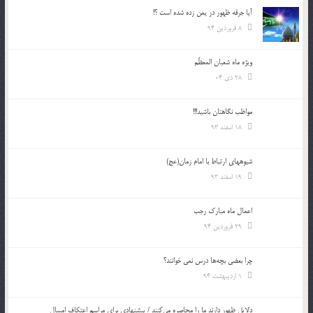
آیا جرقه ظهور در یمن زده شده است ؟!
8 فروردین 94
ویژه ماه شعبان المعظّم
28 دی 04
مواظب نگاهتان باشید!!!
18 اسفند 93
شيوه‎های ارتباط با امام زمان(عج)
19 اسفند 93
اعمال ماه مبارک رجب
29 فروردین 94
چرا بعضي بچه‌ها درس نمي خوانند؟
1 اردیبهشت 94
دلایل ظهور دارند ما را محاصره می‌کنند / پیشنهادی برای مراسم اعتکاف امسال