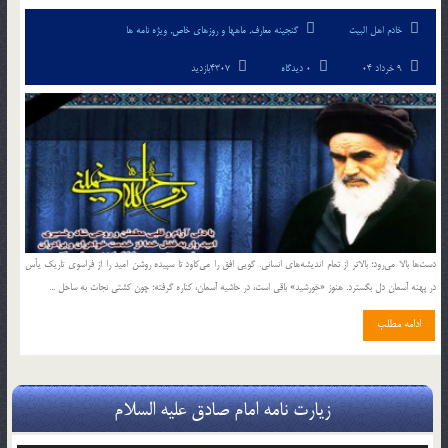
خادم اهل البیت
گنجینه معارف
,
ماهها و روزهای خاص
,
ویژه نامه ها
9 خرداد 04
0 دیدگاه
4307بازدید
دست‌ها بالا می‌رود؛ بالاتر از تمام اندیشه‌های انسانى. گویی افق را می‌کاود تا سپیده روشن امید را از فراسوی تاریک یأس
در پهنه آسمان دل بگسترد. هنوز «خورشید» باقی است، در حاشیه آسمان، کناره گرفته؛ چون کشتی نجات به ساحل ...
ادامه مطلب
زیارت نامه امام صادق علیه السلام