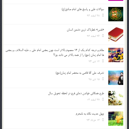
سوالات طبی و پاسخ های امام صادق(ع)
28 اسفند 93
«نفس» خطرناک ترین دشمن انسان
26 اسفند 93
مقام و درجه كدام يك از 14 معصوم بالاتر است چون بعضي امام علي ـ عليه السلام ـ و بعضي
ها امام زمان (عج) را از همه بالاتر مي دانند چرا؟
12 دی 94
تشرف علي آقا قاضي به محضر امام زمان(عج)
15 دی 95
طرح همگانی خواندن دعای فرج در لحظه تحویل سال
27 اسفند 03
چهل حدیث نگاه به نامحرم
13 خرداد 94