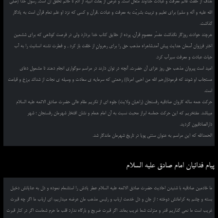
هدف از خلقت عالم معرفت و عبادت خداوند متعال است, و غرض از بعثت انبیاء از آدم تا خاتم تحقق آن است, رسول خدا (صلی
الله علیه و آله و سلم) برای تعلیم و تربیت بشریّت به معرفت و عبادت ,قرآن و کسی که نزد او علم تمام قرآن است به یادگار
گذاشت.
هرچند حوادث روزگار نگذاشت مفسّر معصومِ قرآن, پرده از حقایق کتاب خدا بردارد ولی در فرصت کوتاهی که برای ششمین
اختر فرزوان آسمان هدایت پیش آمد,شاهراه مذهب حق را برای رهروانِ از خلقت باز کرد , و فطرت تشنه انسانیت را به آب
حیات عبادت و معرفت سیرآب کرد.
امید است پیروان مذهب حق روز عزای آن حضرت, آنچه در توان دارند در مراسم سوگواری انجام دهند تا مشمول دعای
مستجاب او شوند که فرمود((رحم الله من احیی امرنا)) رحمتی که سرمایه ی سعادت و وسیله ی نجات از شدائد برزخ و قیامت
است.
حرکت همه ساله کاروان صادقیه رفسنجان (راهیان ولایت) جلوه ای از تکریم مقام عالی حضرت صادق الائمه علیه السلام
میباشد. مفتخریم که این حرکت حماسه ابراز محبت نسبت به آن امام همام و نشان افتخار شهرمان رفسنجان ؛ شهر
دارالصادقیون گردید.
الحمدالله که این مراسم به عنوان سنتی پویا در تاریخ شهرمان ماندگار شد.
پیام فدائیان امام صادق علیه السلام
ما خادمین صادقیه با شنیدن احادیث حضرت صادق الائمه علیه السلام عطر یادش را استشمام نموده و دل به عنایاتش دخیل
بسته و چشم به کراماتش دوخته ؛ از جان و دل خدمت ارباب و رئیس مذهب مان عرضه میداریم، ای ارباب ما اگر چه قبرت
غریب است ما نمی گذاریم قدر و منزلت شما غریب بماند. اگر قبرت ضریح و بارگاه ندارد قلب ما حرم شماست اگر در کنار قبرت