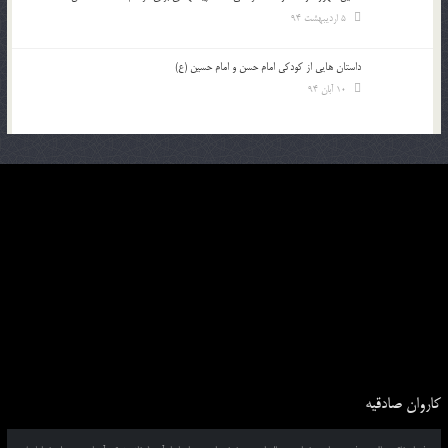
5 اردیبهشت 94
داستان هايي از کودکي امام حسن و امام حسين (ع)
10 آبان 94
کاروان صادقیه