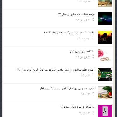
28 مرداد 95
مراسم شهادت امام صادق (ع) سال 93
10 فروردین 94
جذب کمک های مردمی موکب امام علی علیه السلام
11 شهریور 96
50 نکته برای ازدواج موفق
16 فروردین 94
اجتماع عظیم صادقیون در آستان مقدس امامزاده سید جلال الدین اشرف سال 1396
29 تیر 96
احادیث معصومین درباره ترک نماز و سهل انگاری در نماز
29 آذر 95
چه نظراتی در مورد دجال وجود دارد؟
28 مرداد 94