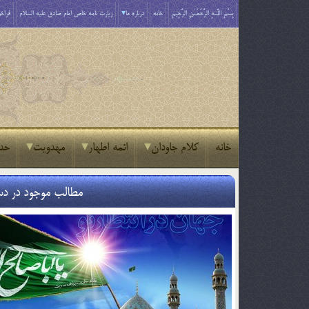
بِسْمِ اللَّـهِ الرَّحْمَـٰنِ الرَّحِيمِ
خانه
درباره ما
زیارت نامه خاص امام صادق علیه السلام
فراخو
خانه
کلام جاودان
ائمه اطهار
مهدویت
حد
مطالب موجود در د