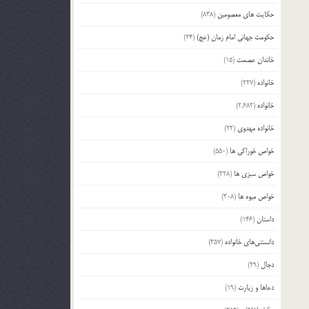
حکایت های معصومین
(838)
حکومت جهانی امام زمان (عج)
(24)
خاندان عصمت
(15)
خانواده
(227)
خانواده
(2,682)
خانواده مهدوی
(22)
خواص خوراکی ها
(550)
خواص سبزی ها
(228)
خواص میوه ها
(308)
داستان
(146)
دانستنی‌های خانواده
(357)
دجال
(29)
دعاها و زیارت
(19)