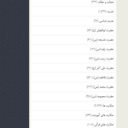
حجاب و عفاف
(333)
حدیث
(1,737)
حدیث شناسی
(97)
حضرت ابوالفضل (ع)
(54)
حضرت خدیجه (س)
(41)
حضرت رقیه (س)
(13)
حضرت زینب (س)
(66)
حضرت علی اکبر (ع)
(23)
حضرت فاطمه (س)
(530)
حضرت محمد (ص)
(613)
حضرت معصومه (س)
(45)
حکایت ها
(2,244)
حکایت های آموزنده
(749)
حکایت های قرآنی
(107)