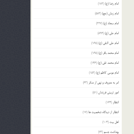
امام رضا (ع)
(182)
امام زمان (عج)
(583)
امام سجاد (ع)
(227)
امام علی (ع)
(894)
امام علی النقی (ع)
(165)
امام محمد باقر (ع)
(165)
امام محمد تقی (ع)
(146)
امام موسی کاظم (ع)
(152)
امر به معروف و نهی از منکر
(63)
امور تربیتی فرزندان
(51)
انتظار
(164)
انتظار از دیدگاه شخصیت ها
(17)
اهل بیت
(104)
بهداشت جسم
(73)