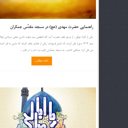
راهنمایی حضرت مهدی (عج) در مسجد مقدّس جمکران
صفر 1414 ه.ق) نقل کردند که ایشان فرمودند: یکی از علمای نجف اشرف که مدتی به قم آمده 
من نقل کرد: مشکلی داشتم ، به مسجد جمکران رفتم، درد دلم را در عالم ...
ادامه مطلب