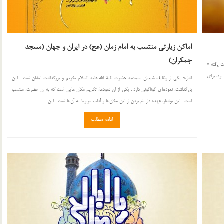
اماكن زیارتی منتسب به امام زمان (عج) در ایران و جهان (مسجد
جمكران)
یکی از افراد موثّق ، از مرجع تقلید حضرت آیت الله العظمی سید شهاب الدین نجفی مرعشی (وفات یافته 7
بود، برای
اشاره: یكی از وظایف شیعیان نسبت‌به حضرت بقیة الله علیه السلام تكریم و بزرگداشت ایشان است . این
بزرگداشت، نمودهای گوناگونی دارد . یكی از آن نمودها، تكریم مكان هایی است كه به آن حضرت، منتسب
است . این نوشتار، عهده دار نام بردن از این مكان‌ها و آداب مربوط به آن‌ها است . این ...
ادامه مطلب