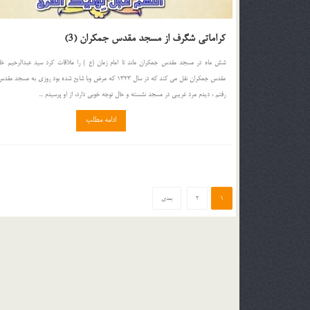
كراماتى شگرف از مسجد مقدس جمكران (3)
شش ماه در مسجد مقدس جمكران ماند تا امام زمان (ع ) را ملاقات كرد سيد عبدالرحيم خ
مقدس جمكران نقل مى كند كه در سال 1323 كه مرض وبا شايع شده بود روزى به مس
رفتم ، ديدم مرد غريبى در مسجد نشسته و حال توجه خوبى دارد، از او پرسيدم ...
ادامه مطلب
1
2
بعدی