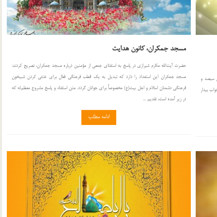
مسجد جمكران، كانون هدايت
حضرت آيت‌الله مكارم شيرازي در پاسخ به استفتاي جمعي از مؤمنين درباره مسجد جمكران، تصريح كردند:
مسجد جمكران اين استعداد را دارد كه تبديل به يك قطب فرهنگي فعال براي خنثي كردن شبيخون
ل سیصد و
فرهنگي دشمنان اسلام و اهل بيت(ع) مخصوصاً براي جوانان گردد. متن استفتاء و پاسخ مشروح معظم‌له كه
واب بیدار
در زير آمده است، تقديم ...
ادامه مطلب