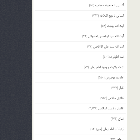
آشنایی با صحیفه سجادیه
(56)
بالا
و
آشنایی با نهج البلاغه
(392)
پایین
استفاده
آیت الله بهجت
(54)
کنید.
آیت الله سید ابوالحسن اصفهانی
(43)
آیت الله سید علی آقا قاضی
(42)
ائمه اطهار
(5,038)
اثبات ولایت و وجود امام زمان
(73)
احادیث موضوعی
(550)
اخبار
(717)
اخلاق اسلامی
(956)
اخلاق و تربیت اسلامی
(2,836)
ادیان
(474)
ارتباط با امام زمان (عج)
(14)
ازدواج
(371)