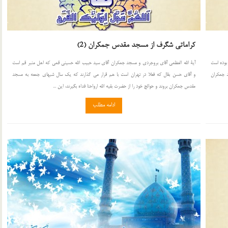
كراماتى شگرف از مسجد مقدس جمكران (2)
بوده است
آية الله العظمى آقاى بروجردى و مسجد جمكران آقاى سيد حبيب الله حسينى قمى كه اهل منبر قم است
د جمكران
و آقاى حسن بقال كه فعلا در تهران است با هم قرار مى گذارند كه يك سال شبهاى جمعه به مسجد
مقدس جمكران بروند و حوائج خود را از حضرت بقيه الله ارواحنا فداه بگيرند، اين ...
ادامه مطلب