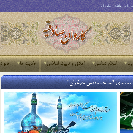
ان کاروان صادقیه
تماس با ما
یث
اسلام شناسی
اخلاق و تربیت اسلامی
حکایت ها
خانواده
سته بندی "مسجد مقدس جمکران"