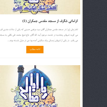
كراماتى شگرف از مسجد مقدس جمكران (1)
امام زمان (ع ) در مسجد مقدس جمكران آقاى سيد مرتضى حسينى كه يكى از سادات متدين قم 
مى گويد: شبهاى پنجشنبه در خدمت مرحوم آيت الله آقاى حاج شيخ محمد تقى بافقى به مسج
مى رفتم . در يكى از شبهاى زمستان برف سنگينى آمده بود من در منزل نشسته بودم ...
ادامه مطلب