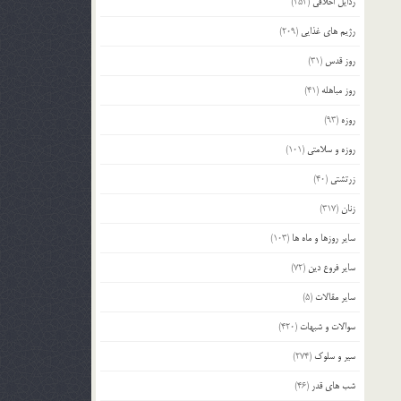
رذایل اخلاقی
(252)
رژیم های غذایی
(209)
روز قدس
(31)
روز مباهله
(41)
روزه
(93)
روزه و سلامتی
(101)
زرتشتی
(40)
زنان
(317)
سایر روزها و ماه ها
(103)
سایر فروع دین
(72)
سایر مقالات
(5)
سوالات و شبهات
(420)
سیر و سلوک
(274)
شب های قدر
(46)