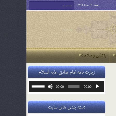
جمعه , 16 مرداد 1405
پزشکی و سلامت
زیارت نامه امام صادق علیه السلام
پخش‌کننده
برای
00:00
00:00
صوت
افزایش
یا
کاهش
صدا
دسته بندی های سایت
از
کلیدهای