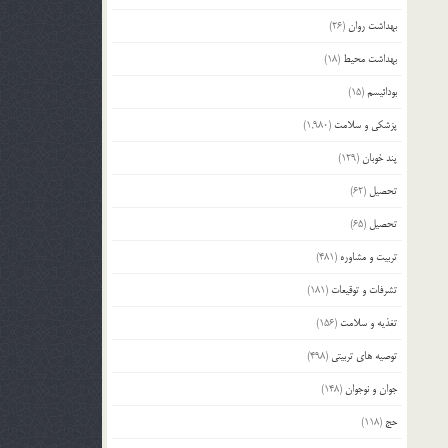
بهداشت روان
(26)
بهداشت محیط
(18)
بودائیسم
(15)
پزشکی و سلامت
(1,980)
پند خوبان
(129)
تحصیل
(62)
تحصیل
(65)
تربیت و مشاوره
(481)
تشرفات و توقیعات
(181)
تغذیه و سلامت
(156)
توصیه های تربیتی
(498)
جوان و نوجوان
(148)
حج
(118)