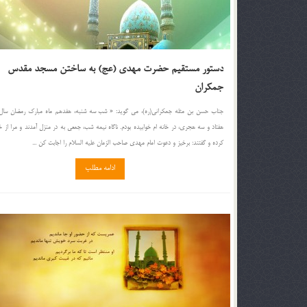
دستور مستقیم حضرت مهدی (عج) به ساختن مسجد مقدس
جمکران
جناب حسن بن مثله جمکرانی(ره)، می گوید: « شب سه شنبه، هفدهم ماه مبارک رمضان سا
هفتاد و سه هجری، در خانه ام خوابیده بودم. ناگاه نیمه شب، جمعی به در منزل آمدند و مرا از خ
کرده و گفتند: برخیز و دعوت امام مهدی صاحب الزمان علیه السلام را اجابت کن ...
ادامه مطلب