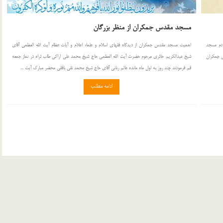
مسجد مقدس جمكران از منظر بزرگان
ادم مسجد
اهميت مسجد مقدس جمكران از ديدگاه فقهاى اسلام و علماء اعلام و آيات عظام آيت الله العظمى آقاى
جد مقدس جمكران
شيخ عبدالكريم حائرى مرحوم حضرت آيت الله العظمى حاج شيخ محمد على اراكى طاب ثراه در نماز جمعه
قم فرمودند چند روز به اول ماه مانده عالم ربانى آقاى حاج شيخ محمد تقى بافقى محضر مبارك آيت ...
ادامه مطلب