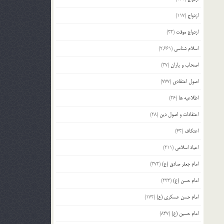
ازدواج
(117)
ازدواج موقت
(32)
اسلام شناسی
(2,661)
اصحاب و یاران
(37)
اصول اعتقادی
(777)
اطلاعیه ها
(26)
اعتقادات و اصول دین
(28)
اعتکاف
(43)
اعیاد اسلامی
(211)
امام جعفر صادق (ع)
(372)
امام حسن (ع)
(233)
امام حسن عسکری (ع)
(172)
امام حسین (ع)
(847)