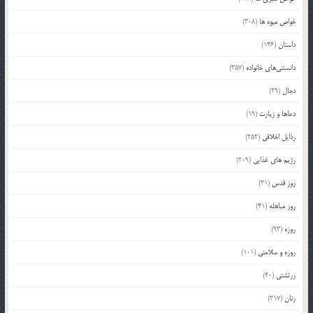
خواص میوه ها
(308)
داستان
(146)
دانستنی‌های خانواده
(357)
دجال
(29)
دعاها و زیارت
(19)
رذایل اخلاقی
(252)
رژیم های غذایی
(209)
روز قدس
(31)
روز مباهله
(41)
روزه
(93)
روزه و سلامتی
(101)
زرتشتی
(40)
زنان
(317)