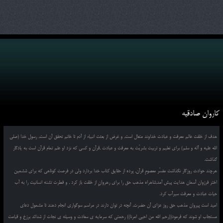
کاروان صادقیه
هدف از خلقت عالم معرفت و عبادت خداوند متعال است, و غرض از بعثت انبیاء از آدم تا خاتم تحقق آن است, رسول خدا (صلی
الله علیه و آله و سلم) برای تعلیم و تربیت بشریّت به معرفت و عبادت ,قرآن و کسی که نزد او علم تمام قرآن است به یادگار
گذاشت.
هرچند حوادث روزگار نگذاشت مفسّر معصومِ قرآن, پرده از حقایق کتاب خدا بردارد ولی در فرصت کوتاهی که برای ششمین
اختر فرزوان آسمان هدایت پیش آمد,شاهراه مذهب حق را برای رهروانِ از خلقت باز کرد , و فطرت تشنه انسانیت را به آب
حیات عبادت و معرفت سیرآب کرد.
امید است پیروان مذهب حق روز عزای آن حضرت, آنچه در توان دارند در مراسم سوگواری انجام دهند تا مشمول دعای
مستجاب او شوند که فرمود((رحم الله من احیی امرنا)) رحمتی که سرمایه ی سعادت و وسیله ی نجات از شدائد برزخ و قیامت