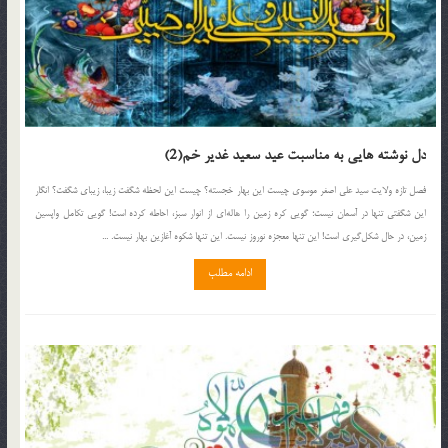
دل نوشته هایی به مناسبت عید سعید غدیر خم(2)
فصل تازه ولایت سید علی اصغر موسوی چیست این بهار خجسته؟ چیست این لحظه شگفت زیبا، زیبای شگفت؟ انگار
این شگفتی تنها در آسمان نیست؛ گویی کره زمین را هاله‌ای از انوار سبز، احاطه کرده است! گویی تکامل واپسین
زمین، در حال شکل‌گیری است! این تنها معجزه نوروز نیست. این تنها شکوه آغازین بهار نیست. ...
ادامه مطلب