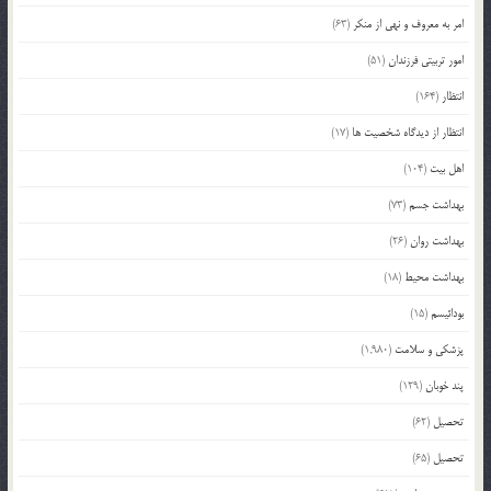
امر به معروف و نهی از منکر
(63)
امور تربیتی فرزندان
(51)
انتظار
(164)
انتظار از دیدگاه شخصیت ها
(17)
اهل بیت
(104)
بهداشت جسم
(73)
بهداشت روان
(26)
بهداشت محیط
(18)
بودائیسم
(15)
پزشکی و سلامت
(1,980)
پند خوبان
(129)
تحصیل
(62)
تحصیل
(65)