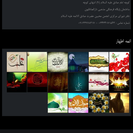
کوچه امام صادق علیه السلام (9) انتهای کوچه
ساختمان پایگاه فرهنگی مذهبی دارالصادقیون
دفتر شورای مرکزی انجمن محبین حضرت صادق الائمه علیه السلام
شماره تماس : 03434171563 – 09133928317
ائمه اطهار