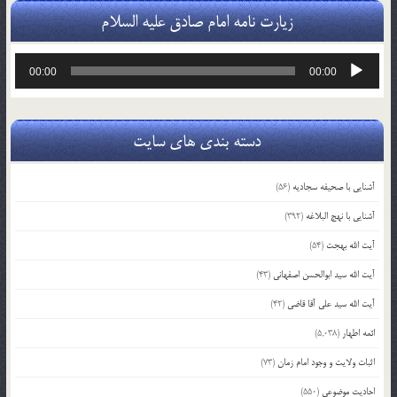
زیارت نامه امام صادق علیه السلام
پخش‌کننده
00:00
00:00
صوت
دسته بندی های سایت
آشنایی با صحیفه سجادیه
(56)
آشنایی با نهج البلاغه
(392)
آیت الله بهجت
(54)
آیت الله سید ابوالحسن اصفهانی
(43)
آیت الله سید علی آقا قاضی
(42)
ائمه اطهار
(5,038)
اثبات ولایت و وجود امام زمان
(73)
احادیث موضوعی
(550)