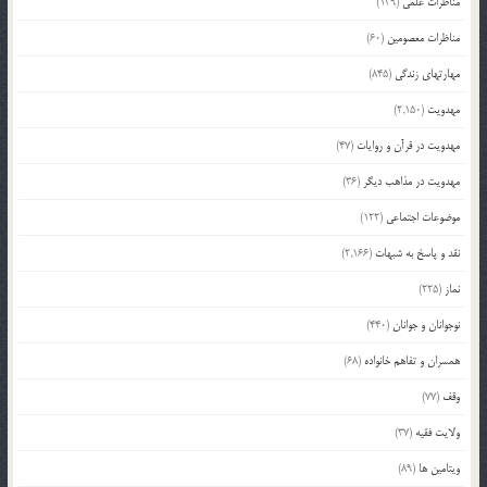
مناظرات علمی
(139)
مناظرات معصومین
(60)
مهارتهای زندگی
(845)
مهدویت
(2,150)
مهدویت در قرآن و روایات
(47)
مهدویت در مذاهب دیگر
(36)
موضوعات اجتماعی
(122)
نقد و پاسخ به شبهات
(2,166)
نماز
(225)
نوجوانان و جوانان
(440)
همسران و تفاهم خانواده
(68)
وقف
(77)
ولایت فقیه
(37)
ویتامین ها
(89)