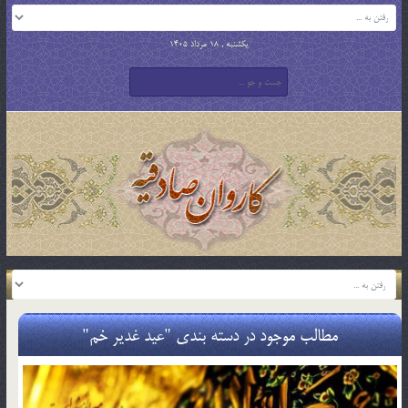
یکشنبه , 18 مرداد 1405
مطالب موجود در دسته بندی "عید غدیر خم"