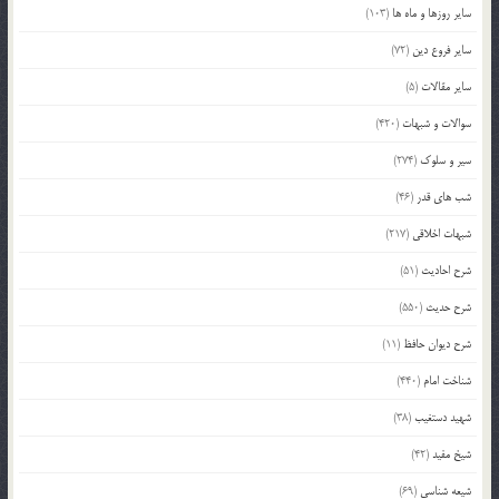
سایر روزها و ماه ها
(103)
سایر فروع دین
(72)
سایر مقالات
(5)
سوالات و شبهات
(420)
سیر و سلوک
(274)
شب های قدر
(46)
شبهات اخلاقی
(217)
شرح احادیث
(51)
شرح حدیث
(550)
شرح دیوان حافظ
(11)
شناخت امام
(440)
شهید دستغیب
(38)
شیخ مفید
(42)
شیعه شناسی
(69)