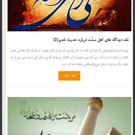
نقد دیدگاه های اهل سنّت درباره حدیث غدیر(2)
نويسنده:سیدمحمود مدنی 6ـ عده ای گفته اند: اگر بپذیریم که حدیث غدیر اولویت در تصرّف (که معنایش همان
خلافت و امامت است) را ثابت می کند، پس مقصود از آن، خلافت در نهایت کار و در مآل امور است؛ یعنی پس از سه
خلیفه دیگر. به عبارت دیگر، علی(ع) هنگامی خلیفه است که با او ...
ادامه مطلب