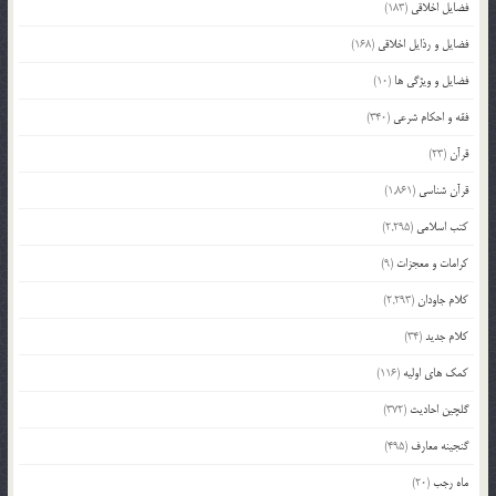
فضایل اخلاقی
(183)
فضایل و رذایل اخلاقی
(168)
فضایل و ویژگی ها
(10)
فقه و احکام شرعی
(340)
قرآن
(23)
قرآن شناسی
(1,861)
کتب اسلامی
(2,295)
کرامات و معجزات
(9)
کلام جاودان
(2,293)
کلام جدید
(34)
کمک های اولیه
(116)
گلچین احادیث
(372)
گنجینه معارف
(495)
ماه رجب
(20)