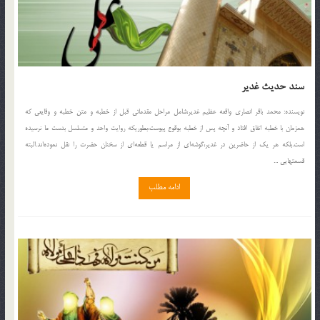
سند حدیث غدیر
نويسنده: محمد باقر انصارى واقعه عظیم غدیر،شامل مراحل مقدماتى قبل از خطبه و متن خطبه و وقایعى که
همزمان با خطبه اتفاق افتاد و آنچه پس از خطبه بوقوع پیوست،بطوریکه روایت واحد و متسلسل بدست ما نرسیده
است.بلکه هر یک از حاضرین در غدیر،گوشه‌اى از مراسم یا قطعه‌اى از سخنان حضرت را نقل نموده‌اند.البته
قسمتهایى ...
ادامه مطلب