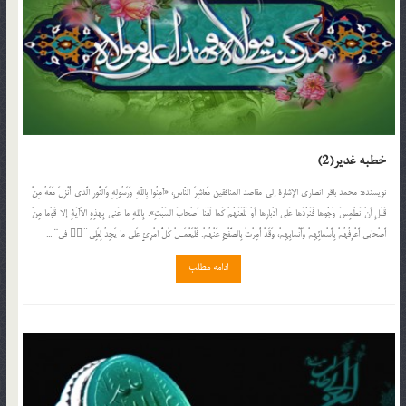
خطبه غدیر(2)
نويسنده: محمد باقر انصاری الإشارة إلى مقاصد المنافقين مَعاشِرَ النّاسِ، «آمِنُوا بِاللّه‌ِ وَرَسُولِهِ وَالنُّورِ الَّذي أُنْزِلَ مَعَهُ مِنْ
قَبْلِ أَنْ نَطْمِسَ وُجُوها فَنَرُدَّها عَلى أدْبارِها أَوْ نَلْعَنَهُمْ كَما لَعَنّا أَصْحابَ السَّبْتِ». بِاللّه‌ِ ما عَنى بِهذِهِ الاْآيَةِ إلاّ قَوْما مِنْ
أَصْحابي أَعْرِفُهُمْ بِأَسْمائِهِمْ وَأَنْسابِهِمْ، وَقَدْ أُمِرْتُ بِالصَّفْحِ عَنْهُمْ. فَلْيَعْمَـلْ كُلُّ امْرِئٍ عَلى ما يَجِدُ لِعَلِى¨ٍّ فى¨ ...
ادامه مطلب