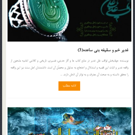
غدیر خم و سقیفه بنی ساعده(3)
نويسنده: جهانبخش ثواقب نقل غدیر در منابع کتاب ها و آثار حدیثی، تفسیری، تاریخی و کلامی امامیه مشحون از
واقعه غدیر و اثبات این قضیه و استدلال و احتجاج به مدلول و محصّل آن است. دانشمندان اهل سنت نیز این واقعه
را محقق دانسته و به صحت آن معترف و به تواتر آن اذعان دارند. ...
ادامه مطلب