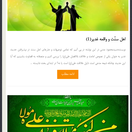
اهل سنّت و واقعه غدير(1)
نويسنده:سيدمحمود مدنى در اين نوشته در پى آنيم كه تمامى توجيهات و عذرهاى اهل سنت در نپذيرفتن حديث
غدير به عنوان يكى از نصوص امامت و خلافت بلافصل على(ع) را بررسى كنيم و منصفانه به قضاوت بنشينيم كه آيا
اين حديث چنانكه شيعه مدعى است دليل خلافت على(ع) است يا نه؟ در ابتداى بحث شايسته ...
ادامه مطلب