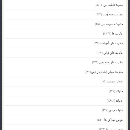
حضرت فاطمه (س)
(530)
حضرت محمد (ص)
(613)
حضرت معصومه (س)
(45)
حکایت ها
(2,244)
حکایت های آموزنده
(749)
حکایت های قرآنی
(107)
حکایت های معصومین
(838)
حکومت جهانی امام زمان (عج)
(24)
خاندان عصمت
(15)
خانواده
(227)
خانواده
(2,682)
خانواده مهدوی
(22)
خواص خوراکی ها
(550)
خواص سبزی ها
(228)