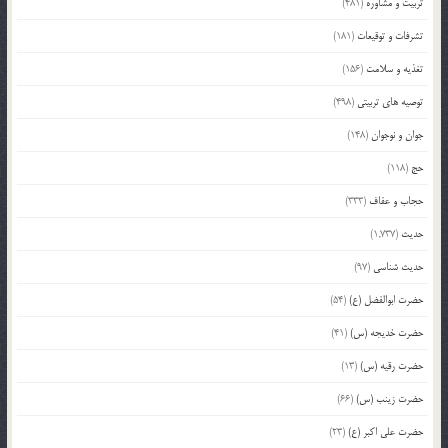
تربیت و مشاوره
(481)
تشرفات و توقیعات
(181)
تغذیه و سلامت
(156)
توصیه های تربیتی
(498)
جوان و نوجوان
(148)
حج
(118)
حجاب و عفاف
(333)
حدیث
(1,737)
حدیث شناسی
(97)
حضرت ابوالفضل (ع)
(54)
حضرت خدیجه (س)
(41)
حضرت رقیه (س)
(13)
حضرت زینب (س)
(66)
حضرت علی اکبر (ع)
(23)