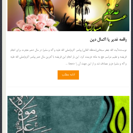
واقعه غدير يا اكمال دين
نويسنده:آيت الله جعفر سبحانى(مدظله العالی) پيامبر اکرم(صلی الله علیه و آله و سلم) در سال دهم هجرت براى انجام
فريضه و تعليم مراسم حج به مكه عزيمت كرد. اين بار انجام اين فريضه با آخرين سال عمر پيامبر اکرم(صلی الله علیه
و آله و سلم) عزيز مصادف شد و از اين جهت آن را <حجة ...
ادامه مطلب