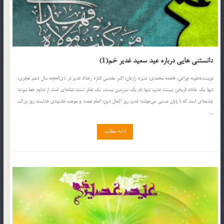
دانستنی هایی درباره عید سعید غدیر خم(1)
نويسنده:طيبه چراغى، فاطمه محمدی، منیره زارعان، اکبر مقدسی اشاره رخداد غدير در ذى‌الحجه سال دهم هجرى،
تنها يك حادثه تاريخى نيست؛ غدير، تنها نام يك سرزمين نيست، يك تفكر است؛ نشانه‌اى است از تداوم خط نبوت؛
چشمه‌اى است كه تا پايان هستى مى‌جوشد؛ غدير، روز اكمال دين، اتمام نعمت و موجب خشنودى خداست؛ روز بزرگ،
...
ادامه مطلب