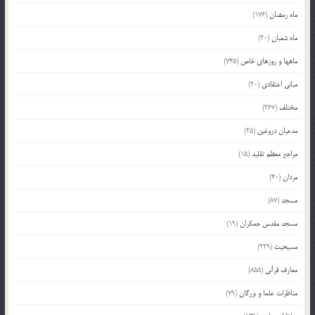
ماه رمضان
(176)
ماه شعبان
(20)
ماهها و روزهای خاص
(745)
مبانی اعتقادی
(20)
مختلف
(367)
مدعیان دروغین
(25)
مراجع معظم تقلید
(15)
مردان
(40)
مسجد
(87)
مسجد مقدس جمکران
(19)
مسیحیت
(229)
معارف قرآنی
(855)
مناظرات علما و بزرگان
(79)