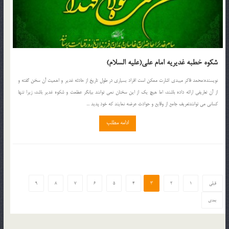
شکوه خطبه غديريه امام على(علیه السلام)
نويسنده:محمد فاكر ميبدى اشارت ممكن است افراد بسيارى در طول تاريخ از حادثه غدير و اهميت آن سخن گفته و
از آن تعاريفى ارائه داده باشند، اما هيچ يك از اين سخنان نمى توانند بيانگر عظمت و شكوه غدير باشد، زيرا تنها
كسانى مى توانندتعريف جامع از وقايع و حوادث عرضه نمايند كه خود پديد ...
ادامه مطلب
3
قبلی
1
2
4
5
6
7
8
9
بعدی