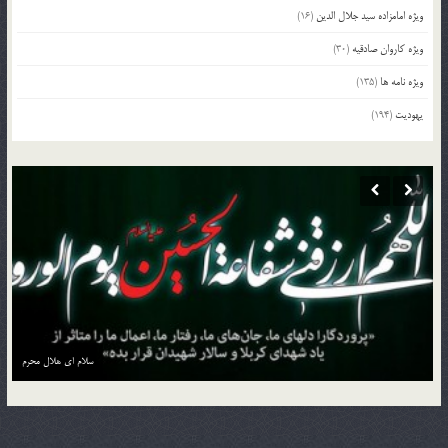
ویژه امامزاده سید جلال الدین
(16)
ویژه کاروان صادقیه
(30)
ویژه نامه ها
(135)
یهودیت
(194)
منزل به منزل با کاروان حسین بن علی علیه السلام