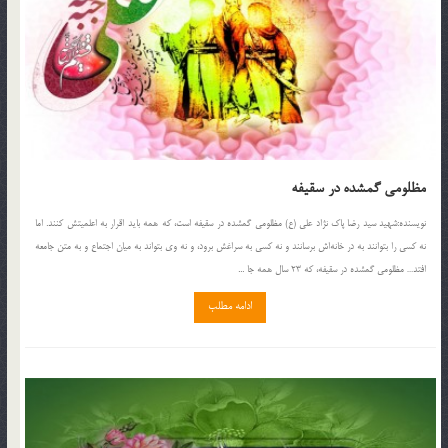
مظلومى گمشده در سقيفه
نويسنده:شهيد سيد رضا پاك نژاد على (ع) مظلومى گمشده در سقيفه است، كه همه بايد اقرار به اعلميتش كنند. اما
نه كسى را بتوانند به در خانه‌اش برسانند و نه كسى به سراغش برود، و نه وى بتواند به ميان اجتماع و به متن جامعه
افتد… مظلومى گمشده در سقيفه، كه 23 سال همه جا ...
ادامه مطلب