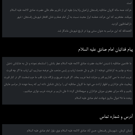
است.
حرکت همه ساله کاروان صادقیه رفسنجان (راهیان ولایت) جلوه ای از تکریم مقام عالی حضرت صادق الائمه علیه السلام
میباشد. مفتخریم که این حرکت حماسه ابراز محبت نسبت به آن امام همام و نشان افتخار شهرمان رفسنجان ؛ شهر
دارالصادقیون گردید.
الحمدالله که این مراسم به عنوان سنتی پویا در تاریخ شهرمان ماندگار شد.
پیام فدائیان امام صادق علیه السلام
ما خادمین صادقیه با شنیدن احادیث حضرت صادق الائمه علیه السلام عطر یادش را استشمام نموده و دل به عنایاتش دخیل
بسته و چشم به کراماتش دوخته ؛ از جان و دل خدمت ارباب و رئیس مذهب مان عرضه میداریم، ای ارباب ما اگر چه قبرت
غریب است ما نمی گذاریم قدر و منزلت شما غریب بماند. اگر قبرت ضریح و بارگاه ندارد قلب ما حرم شماست اگر در کنار قبرت
وهابیت مانع عزاداری و اظهار ارادت می شود ما کاروان صادقیه ای را برایتان تشکیل داده ایم که رسما عهده دار مراسم هایتان
باشیم و ناله سرای جعفری میزبان عزاداران و میهمانانتان گردد تا جان داریم بر غربتت غریب نوازی میکنیم...
وعده ما 25 شوال سالروز شهادت امام صادق علیه السلام
آدرس و شماره تماس
استان کرمان ، شهرستان رفسنجان، حسن آباد صادق الائمه علیه السلام نوق، بلوار امام صادق علیه السلام