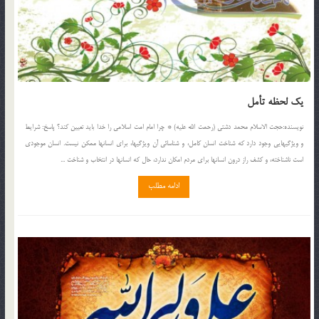
یک لحظه تأمل
نويسنده:حجت الاسلام محمد دشتی (رحمت الله علیه) * چرا امام امت اسلامى را خدا باید تعیین كند؟ پاسخ: شرایط
و ویژگیهایى وجود دارد كه شناخت انسان كامل، و شناسائى آن ویژگیها، براى انسانها ممكن نیست. انسان موجودى
است ناشناخته، و كشف راز درون انسانها براى مردم امكان ندارد، حال كه انسانها در انتخاب و شناخت ...
ادامه مطلب