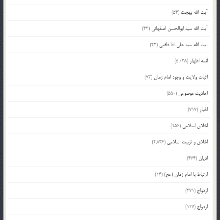
آیت الله بهجت
(54)
آیت الله سید ابوالحسن اصفهانی
(43)
آیت الله سید علی آقا قاضی
(42)
ائمه اطهار
(5,038)
اثبات ولایت و وجود امام زمان
(73)
احادیث موضوعی
(550)
اخبار
(717)
اخلاق اسلامی
(956)
اخلاق و تربیت اسلامی
(2,836)
ادیان
(474)
ارتباط با امام زمان (عج)
(14)
ازدواج
(371)
ازدواج
(117)