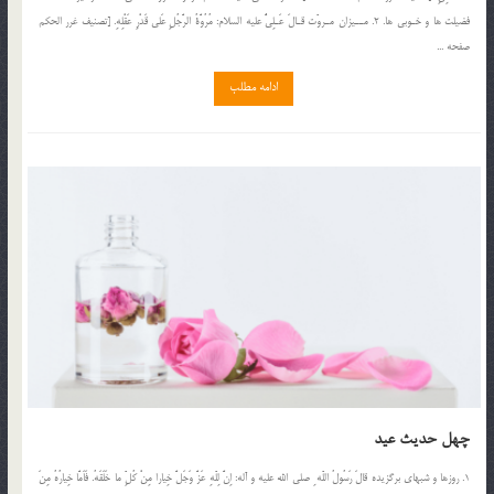
فضيلت ها و خـوبى ها. 2. مــيزان مـروّت قـالَ عَـلِىٌّ عليه السلام: مُرُوَّةُ الرَّجُلِ عَلى قَدْرِ عَقْلِهِ. [تصنيف غرر الحكم
صفحه ...
ادامه مطلب
چهل حدیث عید
1. روزها و شبهاى برگزيده قالَ رَسُولُ اللّه ِ صلي الله عليه و آله: اِنَّ لِلّهِ عَزَّ وَجَلَّ خِيارا مِنْ كُلِّ ما خَلَقَهُ. فَاَمَّا خِيارُهُ مِنَ