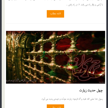
با آرامي و وقار راه مي رفت. 2. در راه رفتن ...
ادامه مطلب
چهل حدیث زیارت
رسول خدا صلي الله عليه و آله فرمود: زيارت، مودّت و دوستى پديد مى آورد.
ادامه مطلب