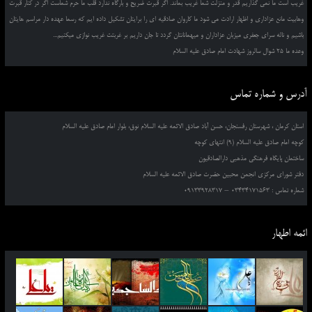
غریب است ما نمی گذاریم قدر و منزلت شما غریب بماند. اگر قبرت ضریح و بارگاه ندارد قلب ما حرم شماست اگر در کنار قبرت
وهابیت مانع عزاداری و اظهار ارادت می شود ما کاروان صادقیه ای را برایتان تشکیل داده ایم که رسما عهده دار مراسم هایتان
باشیم و ناله سرای جعفری میزبان عزاداران و میهمانانتان گردد تا جان داریم بر غربتت غریب نوازی میکنیم...
وعده ما 25 شوال سالروز شهادت امام صادق علیه السلام
آدرس و شماره تماس
استان کرمان ، شهرستان رفسنجان، حسن آباد صادق الائمه علیه السلام نوق، بلوار امام صادق علیه السلام
کوچه امام صادق علیه السلام (9) انتهای کوچه
ساختمان پایگاه فرهنگی مذهبی دارالصادقیون
دفتر شورای مرکزی انجمن محبین حضرت صادق الائمه علیه السلام
شماره تماس : 03434171563 – 09133928317
ائمه اطهار