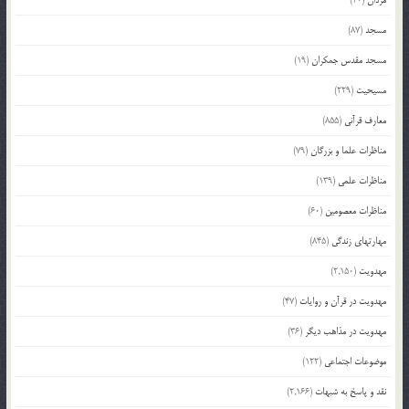
مسجد
(87)
مسجد مقدس جمکران
(19)
مسیحیت
(229)
معارف قرآنی
(855)
مناظرات علما و بزرگان
(79)
مناظرات علمی
(139)
مناظرات معصومین
(60)
مهارتهای زندگی
(845)
مهدویت
(2,150)
مهدویت در قرآن و روایات
(47)
مهدویت در مذاهب دیگر
(36)
موضوعات اجتماعی
(122)
نقد و پاسخ به شبهات
(2,166)