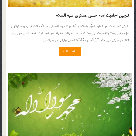
گلچین احادیث امام حسن عسکری علیه السلام
ارزش تفکّر: لیست العبادة کثرة الصیّام والصّلاة، و انّما العبادة کثرة التفکّر فی امر اللّه عبادت به زیاد روزه گرفتن و
نماز خواندن نیست؛ بلکه عبادت این است که در امر (مخلوقات) خداوند بسیار تفکّر شود. ( تحف العقول، حرّانی، ص
362) کم آسایش ترین مردم: أَقَلُّ النّاسِ راحَةً أَلْحُقُودُ شخص كينه‏اى، كم آسايش‏ترين ...
ادامه مطلب