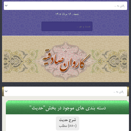
جمعه , 16 مرداد 1405
دسته بندی های موجود در بخش"حدیث"
شرح حدیث
(550)