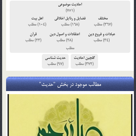
احادیث موضوعی
(751)
مختلف
فضایل و رذایل اخلاقی
اهل بیت
(104)
(168)
(367)
عبادات و فروع دین
اعتقادات و اصول دین
قرآن
(23)
(28)
(34)
گلچین احادیث
حدیث شناسی
(97)
(372)
مطالب موجود در بخش "حدیث"