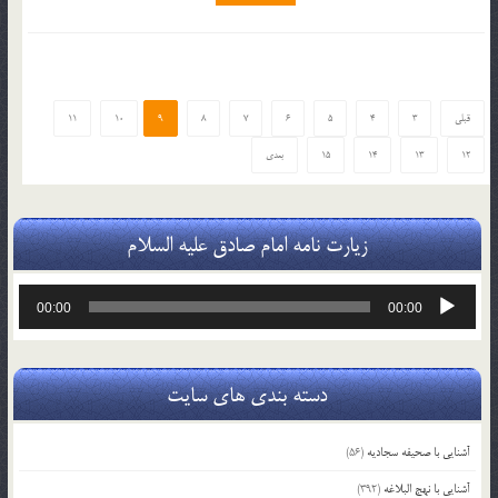
9
قبلی
3
4
5
6
7
8
10
11
12
13
14
15
بعدی
زیارت نامه امام صادق علیه السلام
پخش‌کننده
00:00
00:00
صوت
دسته بندی های سایت
آشنایی با صحیفه سجادیه
(56)
آشنایی با نهج البلاغه
(392)