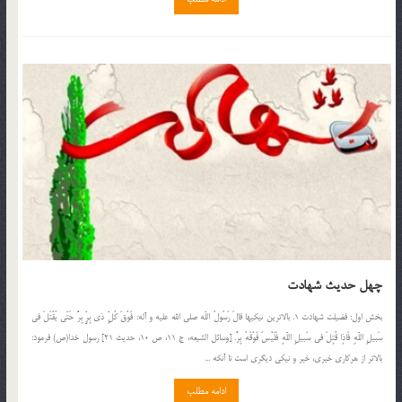
چهل حدیث شهادت
بخش اول: فضيلت شهادت 1. بالاترين نيكيها قالَ رَسُولُ اللّه صلي الله عليه و آله: فَوْقَ كُلِّ ذى بِرٍّ بِرٌّ حَتّى يُقْتَلَ فى
سَبيلِ اللّهِ فَاذِا قُتِلَ فى سَبيلِ اللّهِ فَلَيْسَ فَوْقَهُ بِرٌّ. [وسائل الشيعه، ج 11، ص 10، حديث 21] رسول خدا(ص) فرمود:
بالاتر از هركارى خيرى، خير و نيكى ديگرى است تا آنكه ...
ادامه مطلب