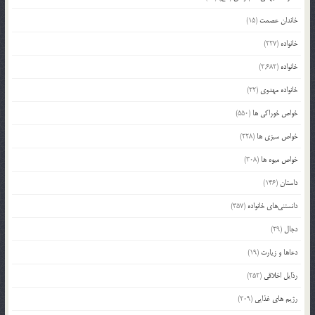
خاندان عصمت
(15)
خانواده
(227)
خانواده
(2,682)
خانواده مهدوی
(22)
خواص خوراکی ها
(550)
خواص سبزی ها
(228)
خواص میوه ها
(308)
داستان
(146)
دانستنی‌های خانواده
(357)
دجال
(29)
دعاها و زیارت
(19)
رذایل اخلاقی
(252)
رژیم های غذایی
(209)