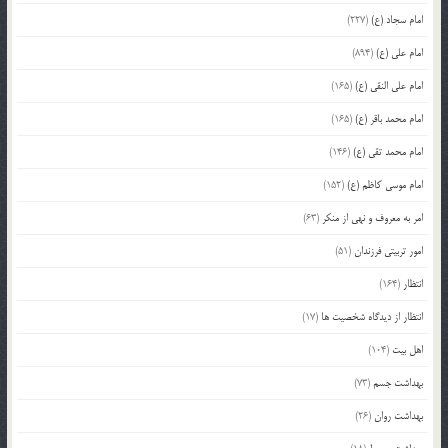
امام سجاد (ع)
(227)
امام علی (ع)
(894)
امام علی النقی (ع)
(165)
امام محمد باقر (ع)
(165)
امام محمد تقی (ع)
(146)
امام موسی کاظم (ع)
(152)
امر به معروف و نهی از منکر
(63)
امور تربیتی فرزندان
(51)
انتظار
(164)
انتظار از دیدگاه شخصیت ها
(17)
اهل بیت
(104)
بهداشت جسم
(73)
بهداشت روان
(26)