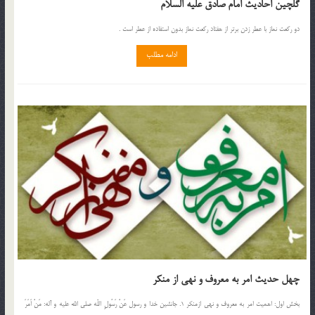
گلچین احادیث امام صادق علیه السلام
دو رکعت نماز با عطر زدن برتر از هفتاد رکعت نماز بدون استفاده از عطر است .
ادامه مطلب
چهل حدیث امر به معروف و نهی از منکر
بخش اول: اهميت امر به معروف و نهى ازمنكر 1. جانشين خدا و رسول عَنْ رَسُولِ اللّه صلي الله عليه و آله: مَنْ اَمَرَ