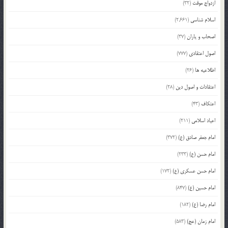
ازدواج موقت
(32)
اسلام شناسی
(2,661)
اصحاب و یاران
(37)
اصول اعتقادی
(777)
اطلاعیه ها
(26)
اعتقادات و اصول دین
(28)
اعتکاف
(43)
اعیاد اسلامی
(211)
امام جعفر صادق (ع)
(372)
امام حسن (ع)
(233)
امام حسن عسکری (ع)
(172)
امام حسین (ع)
(847)
امام رضا (ع)
(182)
امام زمان (عج)
(583)