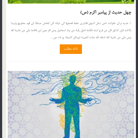
چهل حدیث از پیامبر اکرم (ص)
1. هدیه برای خانواده: «من دخل السوق فاشتری تحفة فحملها الی عیاله کان کحامل صدقة الی قوم محاویج ولیبدا
بالاناث قبل الذکور فان من فرح ابنته فکانما اعتق رقبة من ولد اسماعیل ومن اقر بعین ابن فکانما بکی من خشیة الله
ومن بکی من خشیة الله ادخله الله جنات النعیم» (وسائل الشیعة، ج 15، ص ...
ادامه مطلب