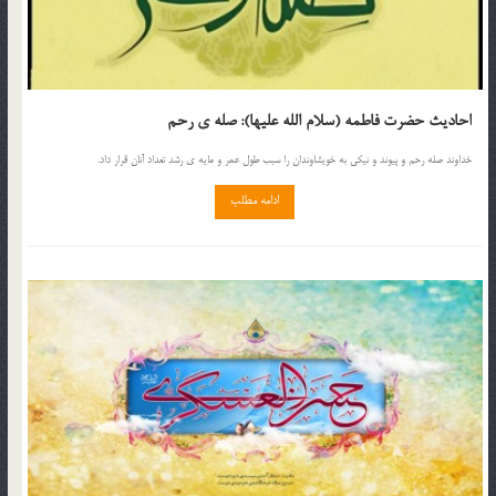
احادیث حضرت فاطمه (سلام الله علیها): صله ی رحم
خداوند صله رحم و پیوند و نیکی به خویشاوندان را سبب طول عمر و مایه ی رشد تعداد آنان قرار داد.
ادامه مطلب