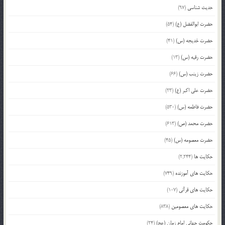
حدیث شناسی
(97)
حضرت ابوالفضل (ع)
(54)
حضرت خدیجه (س)
(41)
حضرت رقیه (س)
(13)
حضرت زینب (س)
(66)
حضرت علی اکبر (ع)
(23)
حضرت فاطمه (س)
(530)
حضرت محمد (ص)
(613)
حضرت معصومه (س)
(45)
حکایت ها
(2,244)
حکایت های آموزنده
(749)
حکایت های قرآنی
(107)
حکایت های معصومین
(838)
حکومت جهانی امام زمان (عج)
(24)