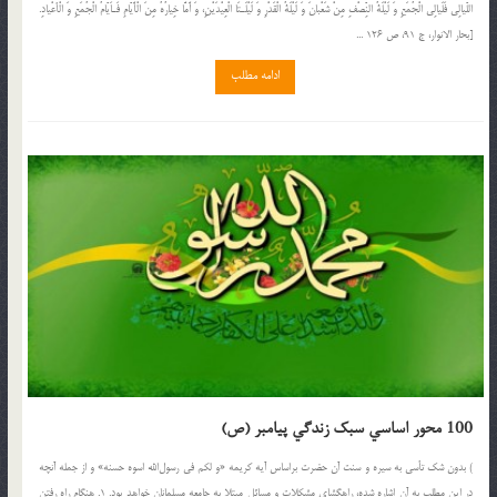
اللّيالِى فَلَيالِى الْجُمَعِ وَ لَيْلَةُ النِّصْفِ مِنْ شَعْبانَ وَ لَيْلَةُ الْقَدْرِ وَ لَيْلَـتَا الْعِيْدَيْنِ، وَ أَمَّا خِيارُهُ مِنَ الْأَيّامِ فَـاَيّامُ الْجُمَعِ وَ الْأعْيادِ.
[بحار الانوار، ج 91، ص 126 ...
ادامه مطلب
100 محور اساسي سبک زندگي پيامبر (ص)
) بدون شک تأسي به سيره و سنت آن حضرت براساس آيه‌‌ کريمه «و لکم في رسول‌الله اسوه حسنه» و از جمله آنچه
در اين مطلب به آن اشاره شده، راهگشاي مشکلات و مسائل مبتلا به جامعه مسلمانان خواهد بود. 1. هنگام راه رفتن