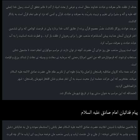
هدف از خلقت عالم معرفت و عبادت خداوند متعال است, و غرض از بعثت انبیاء از آدم تا خاتم تحقق آن است, رسول خدا (صلی
الله علیه و آله و سلم) برای تعلیم و تربیت بشریّت به معرفت و عبادت ,قرآن و کسی که نزد او علم تمام قرآن است به یادگار
گذاشت.
هرچند حوادث روزگار نگذاشت مفسّر معصومِ قرآن, پرده از حقایق کتاب خدا بردارد ولی در فرصت کوتاهی که برای ششمین
اختر فرزوان آسمان هدایت پیش آمد,شاهراه مذهب حق را برای رهروانِ از خلقت باز کرد , و فطرت تشنه انسانیت را به آب
حیات عبادت و معرفت سیرآب کرد.
امید است پیروان مذهب حق روز عزای آن حضرت, آنچه در توان دارند در مراسم سوگواری انجام دهند تا مشمول دعای
مستجاب او شوند که فرمود((رحم الله من احیی امرنا)) رحمتی که سرمایه ی سعادت و وسیله ی نجات از شدائد برزخ و قیامت
است.
حرکت همه ساله کاروان صادقیه رفسنجان (راهیان ولایت) جلوه ای از تکریم مقام عالی حضرت صادق الائمه علیه السلام
میباشد. مفتخریم که این حرکت حماسه ابراز محبت نسبت به آن امام همام و نشان افتخار شهرمان رفسنجان ؛ شهر
دارالصادقیون گردید.
الحمدالله که این مراسم به عنوان سنتی پویا در تاریخ شهرمان ماندگار شد.
پیام فدائیان امام صادق علیه السلام
ما خادمین صادقیه با شنیدن احادیث حضرت صادق الائمه علیه السلام عطر یادش را استشمام نموده و دل به عنایاتش دخیل
بسته و چشم به کراماتش دوخته ؛ از جان و دل خدمت ارباب و رئیس مذهب مان عرضه میداریم، ای ارباب ما اگر چه قبرت