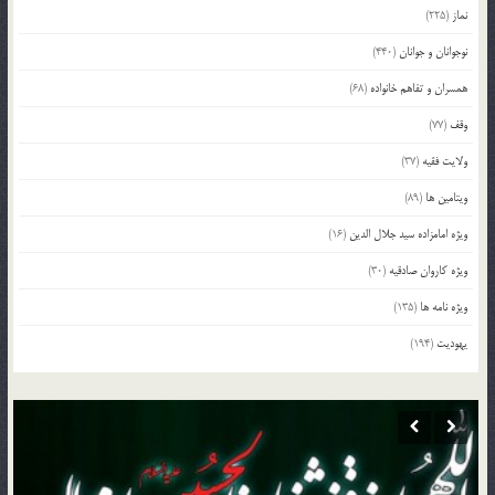
نماز
(225)
نوجوانان و جوانان
(440)
همسران و تفاهم خانواده
(68)
وقف
(77)
ولایت فقیه
(37)
ویتامین ها
(89)
ویژه امامزاده سید جلال الدین
(16)
ویژه کاروان صادقیه
(30)
ویژه نامه ها
(135)
یهودیت
(194)