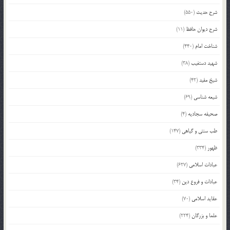
شرح حدیث
(550)
شرح دیوان حافظ
(11)
شناخت امام
(440)
شهید دستغیب
(38)
شیخ مفید
(42)
شیعه شناسی
(69)
صحیفه سجادیه
(4)
طب سنتی و گیاهی
(147)
ظهور
(334)
عبادات اسلامی
(627)
عبادات و فروع دین
(34)
عقاید اسلامی
(70)
علما و بزرگان
(224)