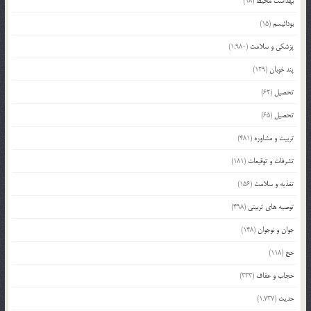
بهداشت محیط
(18)
بودائیسم
(15)
پزشکی و سلامت
(1,980)
پند خوبان
(129)
تحصیل
(62)
تحصیل
(65)
تربیت و مشاوره
(481)
تشرفات و توقیعات
(181)
تغذیه و سلامت
(156)
توصیه های تربیتی
(498)
جوان و نوجوان
(148)
حج
(118)
حجاب و عفاف
(333)
حدیث
(1,737)