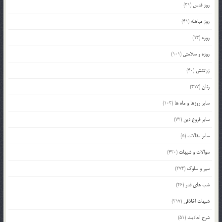
روز قدس
(31)
روز مباهله
(41)
روزه
(93)
روزه و سلامتی
(101)
زرتشتی
(40)
زنان
(317)
سایر روزها و ماه ها
(103)
سایر فروع دین
(72)
سایر مقالات
(5)
سوالات و شبهات
(420)
سیر و سلوک
(274)
شب های قدر
(46)
شبهات اخلاقی
(217)
شرح احادیث
(51)