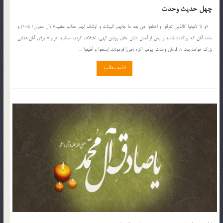
چهل حدیث وحدت
«و لا تکونوا کالذین تفرقوا و اختلفوا من بعد ما جائهم البینات و اولئک لهم عذاب عظیم» (آل عمران/ 105) و
مانند آنان که پراکنده شدند و پس از آمدن دلیل های روشن الهی، اختلاف کردند، نباشید «زیرا» برای آنان عذابی
بزرگ خواهد بود. 1. فرمان وحدت: پیامبر اکرم (ص) فرمودند: إسمعوا و أطیعوا ...
ادامه مطلب