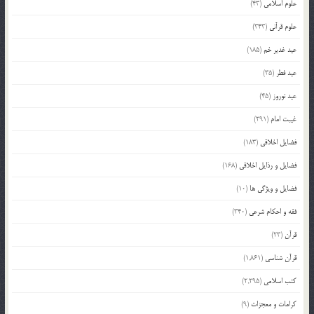
علوم اسلامی
(43)
علوم قرآنی
(343)
عید غدیر خم
(185)
عید فطر
(35)
عید نوروز
(45)
غیبت امام
(291)
فضایل اخلاقی
(183)
فضایل و رذایل اخلاقی
(168)
فضایل و ویژگی ها
(10)
فقه و احکام شرعی
(340)
قرآن
(23)
قرآن شناسی
(1,861)
کتب اسلامی
(2,295)
کرامات و معجزات
(9)