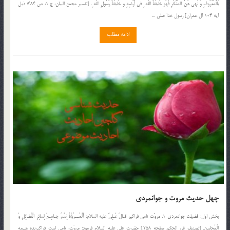
بَالْمَعْرُوفِ وَ نَهى عَنْ المُنْكَرِ فَهُو خَليفَةُ اللّه ِ فى أَرْضِهِ و خَليفَةُ رَسُولِ اللّه ِ. [تفسير مجمع البيان، ج 1، ص 484؛ ذيل
آيه 104 آل عمران] رسول خدا صلي ...
ادامه مطلب
چهل حدیث مروت و جوانمردی
بخش اول: فضيلت جوانمردى 1. مروّت نامى فراگير قـالَ عَـلِىٌّ عليه السلام: أَلْمُــرُؤَةُ اِسْمٌ جـامِـعٌ لِسائِرِ الْفَضائِلِ وَ
الْمَحاسِنِ. [تصنيف غرر الحكم صفحه 258.] حضرت على عليه السلام فرمود: مروّت، نامى است فراگيرنده هـمه