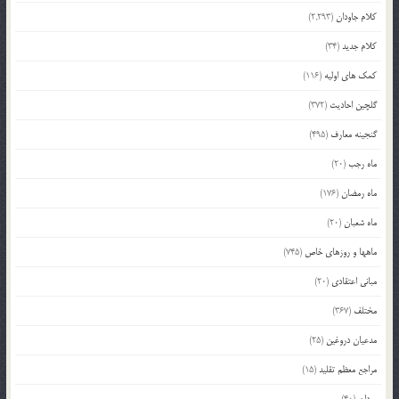
کلام جاودان
(2,293)
کلام جدید
(34)
کمک های اولیه
(116)
گلچین احادیث
(372)
گنجینه معارف
(495)
ماه رجب
(20)
ماه رمضان
(176)
ماه شعبان
(20)
ماهها و روزهای خاص
(745)
مبانی اعتقادی
(20)
مختلف
(367)
مدعیان دروغین
(25)
مراجع معظم تقلید
(15)
مردان
(40)