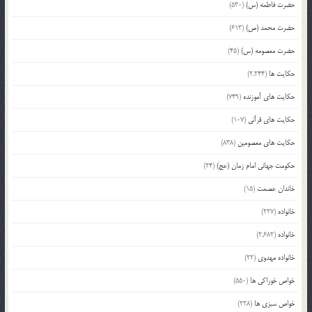
حضرت فاطمه (س)
(530)
حضرت محمد (ص)
(613)
حضرت معصومه (س)
(45)
حکایت ها
(2,244)
حکایت های آموزنده
(749)
حکایت های قرآنی
(107)
حکایت های معصومین
(838)
حکومت جهانی امام زمان (عج)
(24)
خاندان عصمت
(15)
خانواده
(227)
خانواده
(2,682)
خانواده مهدوی
(22)
خواص خوراکی ها
(550)
خواص سبزی ها
(228)