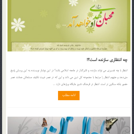
چه انتظاری سازنده است؟!
انتظار با چه تفسيرى مى تواند سازنده و تاثيرگذار در جامعه اسلامى باشد؟ در اين نوشتار نويسنده به اين پرسش پاسخ
مى‏دهد و مفهوم انتظار را مرتبط با مجموعه كل دين مى داند و اين كه در عصر غيبت تكليف مسلمانان همانند عصر
حضور بلكه سنگين تر است. انتظار در فرهنگ تشيع جايگاه ويژه‏اى دارد. ...
ادامه مطلب