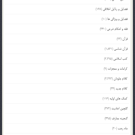
فضایل و رذایل اخلاقی
(168)
فضایل و ویژگی ها
(10)
فقه و احکام شرعی
(340)
قرآن
(23)
قرآن شناسی
(1,861)
کتب اسلامی
(2,295)
کرامات و معجزات
(9)
کلام جاودان
(2,293)
کلام جدید
(34)
کمک های اولیه
(116)
گلچین احادیث
(372)
گنجینه معارف
(495)
ماه رجب
(20)