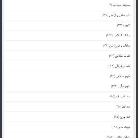
صحیفه سجادیه
(4)
طب سنتی و گیاهی
(147)
ظهور
(334)
عبادات اسلامی
(627)
عبادات و فروع دین
(34)
عقاید اسلامی
(70)
علما و بزرگان
(224)
علوم اسلامی
(43)
علوم قرآنی
(343)
عید غدیر خم
(185)
عید فطر
(35)
عید نوروز
(45)
غیبت امام
(291)
فضایل اخلاقی
(183)