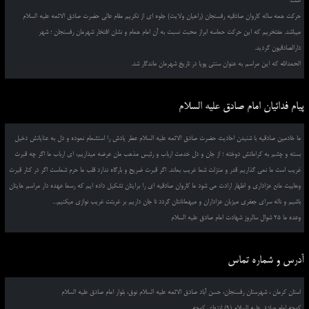
است.
حرکت همه ساله کاروان صادقیه رفسنجان (راهیان ولایت) جلوه ای از تکریم مقام عالی حضرت صادق الائمه علیه السلام
میباشد. مفتخریم که این حرکت حماسه ابراز محبت نسبت به آن امام همام و نشان افتخار شهرمان رفسنجان ؛ شهر
دارالصادقیون گردید.
الحمدالله که این مراسم به عنوان سنتی پویا در تاریخ شهرمان ماندگار شد.
پیام فدائیان امام صادق علیه السلام
ما خادمین صادقیه با شنیدن احادیث حضرت صادق الائمه علیه السلام عطر یادش را استشمام نموده و دل به عنایاتش دخیل
بسته و چشم به کراماتش دوخته ؛ از جان و دل خدمت ارباب و رئیس مذهب مان عرضه میداریم، ای ارباب ما اگر چه قبرت
غریب است ما نمی گذاریم قدر و منزلت شما غریب بماند. اگر قبرت ضریح و بارگاه ندارد قلب ما حرم شماست اگر در کنار قبرت
وهابیت مانع عزاداری و اظهار ارادت می شود ما کاروان صادقیه ای را برایتان تشکیل داده ایم که رسما عهده دار مراسم هایتان
باشیم و ناله سرای جعفری میزبان عزاداران و میهمانانتان گردد تا جان داریم بر غربتت غریب نوازی میکنیم...
وعده ما 25 شوال سالروز شهادت امام صادق علیه السلام
آدرس و شماره تماس
استان کرمان ، شهرستان رفسنجان، حسن آباد صادق الائمه علیه السلام نوق، بلوار امام صادق علیه السلام
کوچه امام صادق علیه السلام (9) انتهای کوچه