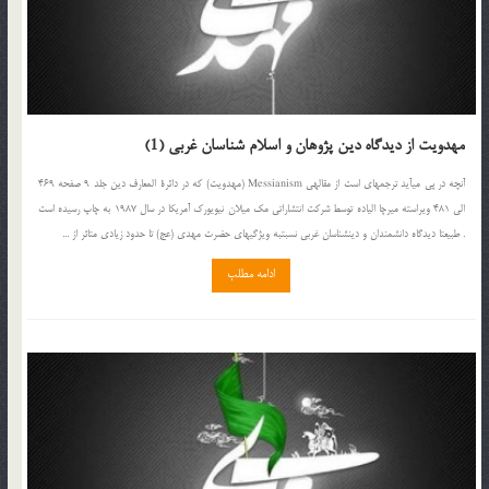
مهدویت از دیدگاه دین پژوهان و اسلام شناسان غربی (1)
آنچه در پی می‏آید ترجمه‏ای است از مقاله‏ی Messianism (مهدویت) كه در دائرة المعارف دین جلد 9 صفحه 469
الی 481 ویراسته میرچا الیاده توسط شركت انتشاراتی مك میلان نیویورك آمریكا در سال 1987 به چاپ رسیده است
. طبیعتا دیدگاه دانشمندان و دین‏شناسان غربی نسبت‏به ویژگی‏های حضرت مهدی (عج) تا حدود زیادی متاثر از ...
ادامه مطلب