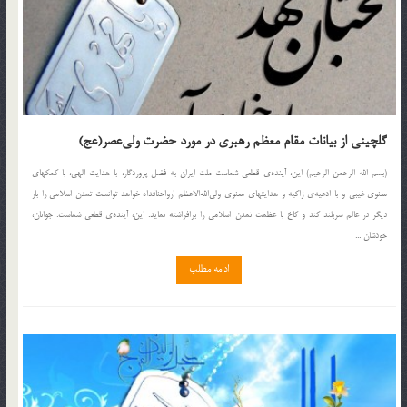
گلچینی از بیانات مقام معظم رهبری در مورد حضرت ولی‌عصر(عج)
(بسم الله الرحمن الرحیم) این، آینده‌ى قطعى شماست ملت ایران به فضل پروردگار، با هدایت الهى، با کمکهاى
معنوى غیبى و با ادعیه‌ى زاکیه و هدایتهاى معنوى ولى‌الله‌الاعظم ارواحنافداه خواهد توانست تمدن اسلامى را بار
دیگر در عالم سربلند کند و کاخ با عظمت تمدن اسلامى را برافراشته نماید. این، آینده‌ى قطعى شماست. جوانان،
خودشان ...
ادامه مطلب