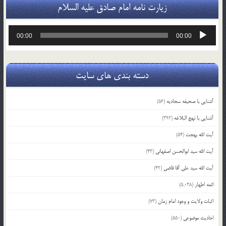
زیارت نامه امام صادق علیه السلام
پخش‌کننده
00:00
00:00
صوت
دسته بندی های سایت
آشنایی با صحیفه سجادیه
(56)
آشنایی با نهج البلاغه
(392)
آیت الله بهجت
(54)
آیت الله سید ابوالحسن اصفهانی
(43)
آیت الله سید علی آقا قاضی
(42)
ائمه اطهار
(5,038)
اثبات ولایت و وجود امام زمان
(73)
احادیث موضوعی
(550)