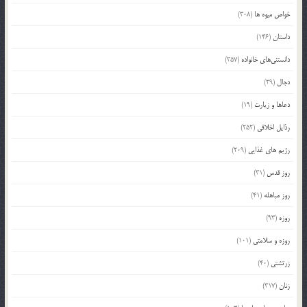
خواص میوه ها
(308)
داستان
(146)
دانستنی‌های خانواده
(357)
دجال
(29)
دعاها و زیارت
(19)
رذایل اخلاقی
(252)
رژیم های غذایی
(209)
روز قدس
(31)
روز مباهله
(41)
روزه
(93)
روزه و سلامتی
(101)
زرتشتی
(40)
زنان
(317)