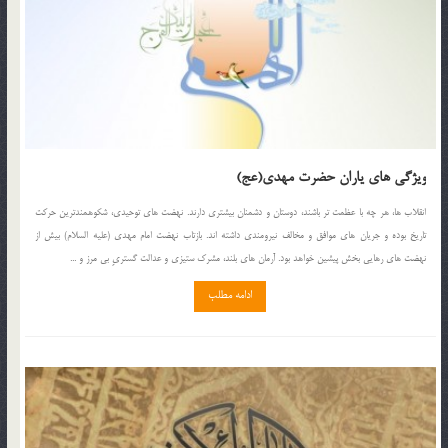
ویژگی های یاران حضرت مهدی(عج)
انقلاب ها، هر چه با عظمت تر باشند، دوستان و دشمنان بیشتری دارند. نهضت های توحیدی، شکوهمندترین حرکت
تاریخ بوده و جریان های موافق و مخالف نیرومندی داشته اند. بازتاب نهضت امام مهدی (علیه السلام) بیش از
نهضت های رهایی بخش پیشین خواهد بود. آرمان های بلند، مشرک ستیزی و عدالت گستریِ بی مرز و ...
ادامه مطلب