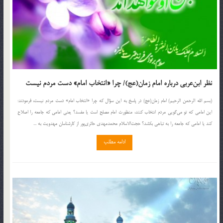
نظر ابن‌عربی درباره امام زمان(عج)/ چرا «انتخاب امام» دست مردم نیست
(بسم الله الرحمن الرحیم) امام زمان(عج) در پاسخ به این سؤال که چرا «انتخاب امام» دست مردم نیست، فرمودند:
این امامی که تو می‌گویی مردم انتخاب کنند، منظورت امام مصلح است یا مفسد؟ یعنی امامی که جامعه را اصلاح
کند یا امامی که جامعه را به تباهی بکشد؟ حجت‌الاسلام محمدمهدی حائری‌پور از کارشناسان مهدویت به ...
ادامه مطلب