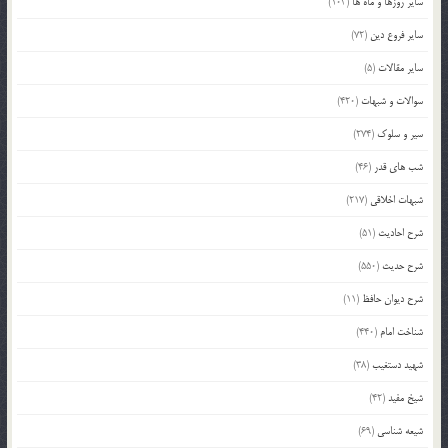
سایر روزها و ماه ها
(103)
سایر فروع دین
(72)
سایر مقالات
(5)
سوالات و شبهات
(420)
سیر و سلوک
(274)
شب های قدر
(46)
شبهات اخلاقی
(217)
شرح احادیث
(51)
شرح حدیث
(550)
شرح دیوان حافظ
(11)
شناخت امام
(440)
شهید دستغیب
(38)
شیخ مفید
(42)
شیعه شناسی
(69)