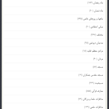
ماه رمضان
(176)
ماه شعبان
(20)
ماهها و روزهای خاص
(745)
مبانی اعتقادی
(20)
مختلف
(367)
مدعیان دروغین
(25)
مراجع معظم تقلید
(15)
مردان
(40)
مسجد
(87)
مسجد مقدس جمکران
(19)
مسیحیت
(229)
معارف قرآنی
(855)
مناظرات علما و بزرگان
(79)
مناظرات علمی
(139)