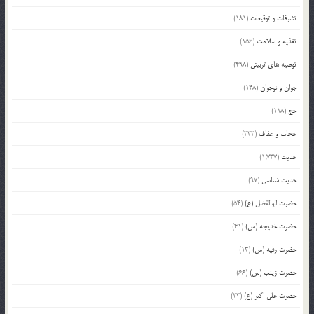
تشرفات و توقیعات
(181)
تغذیه و سلامت
(156)
توصیه های تربیتی
(498)
جوان و نوجوان
(148)
حج
(118)
حجاب و عفاف
(333)
حدیث
(1,737)
حدیث شناسی
(97)
حضرت ابوالفضل (ع)
(54)
حضرت خدیجه (س)
(41)
حضرت رقیه (س)
(13)
حضرت زینب (س)
(66)
حضرت علی اکبر (ع)
(23)