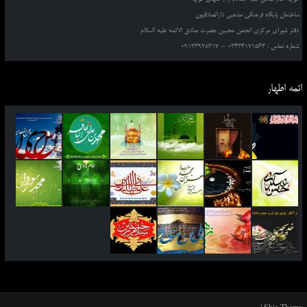
ساختمان پایگاه فرهنگی مذهبی دارالصادقیون
دفتر شورای مرکزی انجمن محبین حضرت صادق الائمه علیه السلام
شماره تماس : 03434171563 – 09133928317
ائمه اطهار