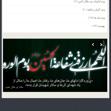
ویژه امامزاده سید جلال الدین
(16)
ویژه کاروان صادقیه
(30)
ویژه نامه ها
(135)
یهودیت
(194)
منزل به منزل با کاروان حسین بن علی علیه السلام