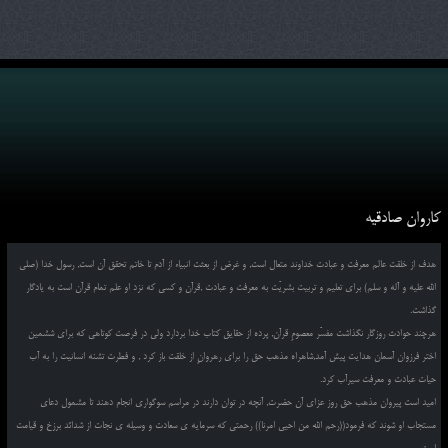
کاروان صادقیه
هدف از خلقت عالم معرفت و عبادت خداوند متعال است, و غرض از بعثت انبیاء از آدم تا خاتم تحقق آن است, رسول خدا (صلی
الله علیه و آله و سلم) برای تعلیم و تربیت بشریّت به معرفت و عبادت ,قرآن و کسی که نزد او علم تمام قرآن است به یادگار
گذاشت.
هرچند حوادث روزگار نگذاشت مفسّر معصومِ قرآن, پرده از حقایق کتاب خدا بردارد ولی در فرصت کوتاهی که برای ششمین
اختر فرزوان آسمان هدایت پیش آمد,شاهراه مذهب حق را برای رهروانِ از خلقت باز کرد , و فطرت تشنه انسانیت را به آب
حیات عبادت و معرفت سیرآب کرد.
امید است پیروان مذهب حق روز عزای آن حضرت, آنچه در توان دارند در مراسم سوگواری انجام دهند تا مشمول دعای
مستجاب او شوند که فرمود((رحم الله من احیی امرنا)) رحمتی که سرمایه ی سعادت و وسیله ی نجات از شدائد برزخ و قیامت