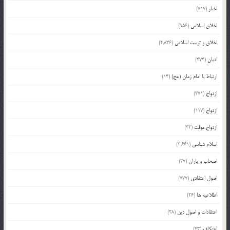
اخبار
(717)
اخلاق اسلامی
(956)
اخلاق و تربیت اسلامی
(2,836)
ادیان
(474)
ارتباط با امام زمان (عج)
(14)
ازدواج
(371)
ازدواج
(117)
ازدواج موقت
(32)
اسلام شناسی
(2,661)
اصحاب و یاران
(37)
اصول اعتقادی
(777)
اطلاعیه ها
(26)
اعتقادات و اصول دین
(28)
اعتکاف
(43)