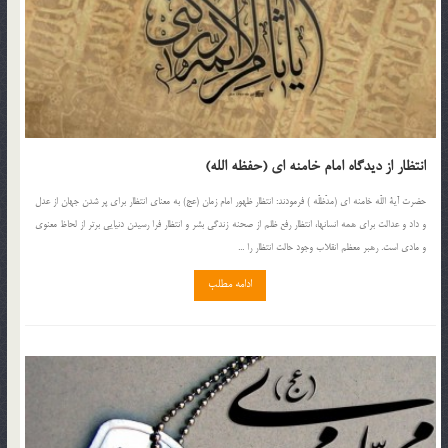
انتظار از دیدگاه امام خامنه ای (حفظه الله)
حضرت آیة اللّه خامنه‏ ای (مدّظلّه ) فرمودند: انتظار ظهور امام زمان (عج) به معنای انتظار برای پر شدن جهان از عدل
و داد و عدالت برای همه انسان‏ها، انتظار رفع ظلم از صحنه زندگی بشر و انتظار فرا رسیدن دنیایی برتر از لحاظ معنوی
و مادی است. رهبر معظم انقلاب وجود حالت انتظار را ...
ادامه مطلب