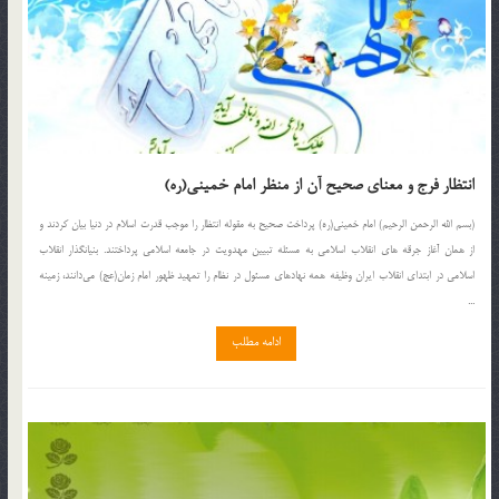
انتظار فرج و معناى صحیح آن‏ از منظر امام خمینی(ره)
(بسم الله الرحمن الرحیم) امام خمینی(ره) پرداخت صحیح به مقوله انتظار را موجب قدرت اسلام در دنیا بیان کردند و
از همان آغاز جرقه های انقلاب اسلامی به مسئله تبیین مهدویت در جامعه اسلامی پرداختند. بنیانگذار انقلاب
اسلامی در ابتدای انقلاب ایران وظیفه همه نهادهای مسئول در نظام را تمهید ظهور امام زمان(عج) می‌دانند، زمینه
...
ادامه مطلب