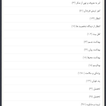
امر به معروف و نهی از منکر
(63)
امور تربیتی فرزندان
(51)
انتظار
(164)
انتظار از دیدگاه شخصیت ها
(17)
اهل بیت
(104)
بهداشت جسم
(73)
بهداشت روان
(26)
بهداشت محیط
(18)
بودائیسم
(15)
پزشکی و سلامت
(1,980)
پند خوبان
(129)
تحصیل
(62)
تحصیل
(65)
تربیت و مشاوره
(481)