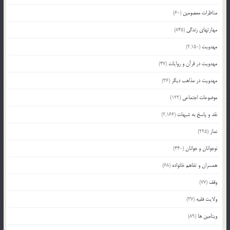
مناظرات معصومین
(60)
مهارتهای زندگی
(845)
مهدویت
(2,150)
مهدویت در قرآن و روایات
(47)
مهدویت در مذاهب دیگر
(36)
موضوعات اجتماعی
(122)
نقد و پاسخ به شبهات
(2,166)
نماز
(225)
نوجوانان و جوانان
(440)
همسران و تفاهم خانواده
(68)
وقف
(77)
ولایت فقیه
(37)
ویتامین ها
(89)