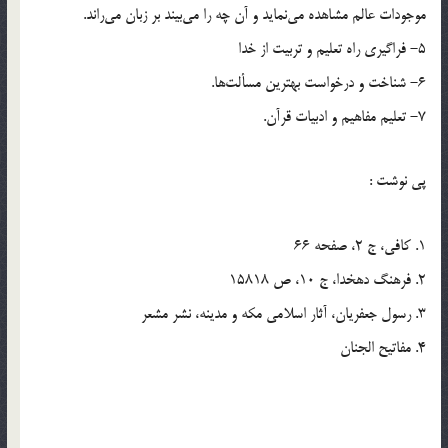
موجودات عالم مشاهده مي‌نمايد و آن چه را مي‌بيند بر زبان مي‌راند.
5- فراگيري راه تعليم و تربيت از خدا
6- شناخت و درخواست بهترين مسألت‌ها.
7- تعليم مفاهيم و ادبيات قرآن.
پي نوشت :
1. كافي، ج 2، صفحه 66
2. فرهنگ دهخدا، ج 10، ص 15818
3. رسول جعفريان، آثار اسلامي مكه و مدينه، نشر مشعر
4. مفاتيح الجنان