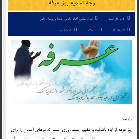
وجه تسميه روز عرفه
خادم اهل البیت
اسلام شناسی
,
اعیاد اسلامی
,
ماهها و روزهای خاص
3 مرداد 94
0 دیدگاه
2029بازدید
مقدمه:
روز عرفه از ايام باشكوه و عظيم است. روزي است كه در‌هاي آسمان را براي