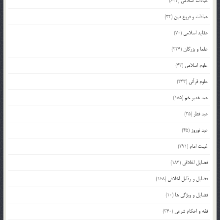
عبادات اسلامی
(627)
عبادات و فروع دین
(34)
عقاید اسلامی
(70)
علما و بزرگان
(224)
علوم اسلامی
(43)
علوم قرآنی
(343)
عید غدیر خم
(185)
عید فطر
(35)
عید نوروز
(45)
غیبت امام
(291)
فضایل اخلاقی
(183)
فضایل و رذایل اخلاقی
(168)
فضایل و ویژگی ها
(10)
فقه و احکام شرعی
(340)