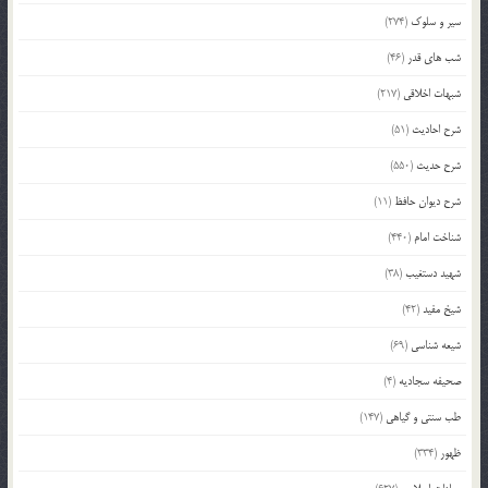
سیر و سلوک
(274)
شب های قدر
(46)
شبهات اخلاقی
(217)
شرح احادیث
(51)
شرح حدیث
(550)
شرح دیوان حافظ
(11)
شناخت امام
(440)
شهید دستغیب
(38)
شیخ مفید
(42)
شیعه شناسی
(69)
صحیفه سجادیه
(4)
طب سنتی و گیاهی
(147)
ظهور
(334)