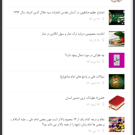
اجتماع عظیم صادقیون در آستان مقدس امامزاده سید جلال الدین اشرف سال 1396
29 تیر 96
احادیث معصومین درباره ترک نماز و سهل انگاری در نماز
29 آذر 95
چه نظراتی در مورد دجال وجود دارد؟
28 مرداد 94
سوالات طبی و پاسخ های امام صادق(ع)
28 اسفند 93
«نفس» خطرناک ترین دشمن انسان
26 اسفند 93
مقام و درجه كدام يك از 14 معصوم بالاتر است چون بعضي امام علي ـ عليه السلام ـ
و بعضي ها امام زمان (عج) را از همه بالاتر مي دانند چرا؟
12 دی 94