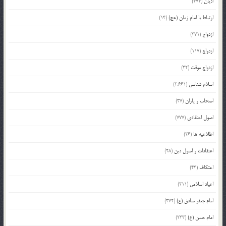
ادیان
(474)
ارتباط با امام زمان (عج)
(14)
ازدواج
(371)
ازدواج
(117)
ازدواج موقت
(32)
اسلام شناسی
(2,661)
اصحاب و یاران
(37)
اصول اعتقادی
(777)
اطلاعیه ها
(26)
اعتقادات و اصول دین
(28)
اعتکاف
(43)
اعیاد اسلامی
(211)
امام جعفر صادق (ع)
(372)
امام حسن (ع)
(233)