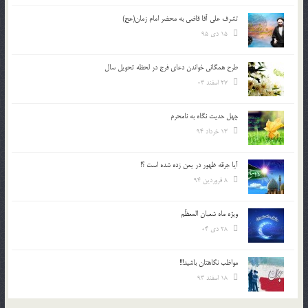
تشرف علي آقا قاضي به محضر امام زمان(عج)
15 دی 95
طرح همگانی خواندن دعای فرج در لحظه تحویل سال
27 اسفند 03
چهل حدیث نگاه به نامحرم
13 خرداد 94
آیا جرقه ظهور در یمن زده شده است ؟!
8 فروردین 94
ویژه ماه شعبان المعظّم
28 دی 04
مواظب نگاهتان باشید!!!
18 اسفند 93