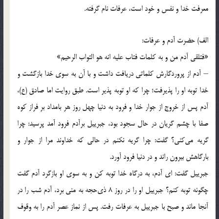
معرفت خدا و نفس و خود است، عرفات نام گرفته.
الف) حضرت آدم و عرفات:
«فتلقي آدم من و به كلمات فتاب عليه انه هو التواب الرحيم»
– آدم از پروردگارش كلماتي دريافت داشت و با آن به سوي خدا بازگشت و
خدا توبه‌ او را پذيرفت؛ چرا كه او توبه پذير است. طبق روايت اما صادق (ع)،
آدم پس از خروج از جوار خدا و فرود به دنيا چهل روز هر بامداد بر فراز كوه
صفا با چشم گريان در حال سجود بود، جبرييل برآدم فرود آمد پرسيد: چرا
گريه مي‌كني؟ گفت: چرا گريه نكنم در حالي كه خداوند مرا از جوار و
بارگاهش بيرون راند و در دنيا فرود آورد.
جبرييل گفت: اي آدم، به درگاه خدا توبه كن و به سوي او بازگرد آدم گفت
چگونه توبه كنم؟ جبرييل او را در روز 8 ذي‌حجه به مني برد، آدم شب را در
آنجا ماند و صبح با جبرييل به عرفات رفت. پس از نماز عصر آدم را به وقوف