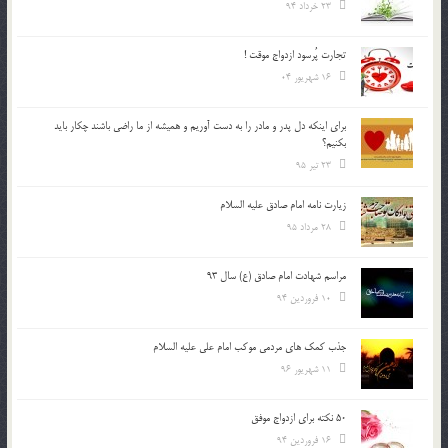
23 خرداد 94
تجارت پُرسود ازدواج موقت !
16 شهریور 04
براي اينكه دل پدر و مادر را به دست آوريم و هميشه از ما راضي باشند چكار بايد
بكنيم؟
23 تیر 95
زیارت نامه امام صادق علیه السلام
28 مرداد 95
مراسم شهادت امام صادق (ع) سال 93
10 فروردین 94
جذب کمک های مردمی موکب امام علی علیه السلام
11 شهریور 96
50 نکته برای ازدواج موفق
16 فروردین 94