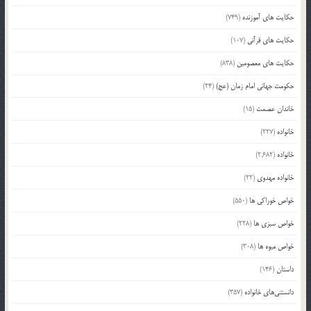
حکایت های آموزنده
(749)
حکایت های قرآنی
(107)
حکایت های معصومین
(838)
حکومت جهانی امام زمان (عج)
(24)
خاندان عصمت
(15)
خانواده
(227)
خانواده
(2,682)
خانواده مهدوی
(22)
خواص خوراکی ها
(550)
خواص سبزی ها
(228)
خواص میوه ها
(308)
داستان
(146)
دانستنی‌های خانواده
(357)