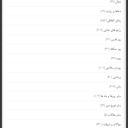
دجال
(29)
دعاها و زیارت
(19)
رذایل اخلاقی
(252)
رژیم های غذایی
(209)
روز قدس
(31)
روز مباهله
(41)
روزه
(93)
روزه و سلامتی
(101)
زرتشتی
(40)
زنان
(317)
سایر روزها و ماه ها
(103)
سایر فروع دین
(72)
سایر مقالات
(5)
سوالات و شبهات
(420)