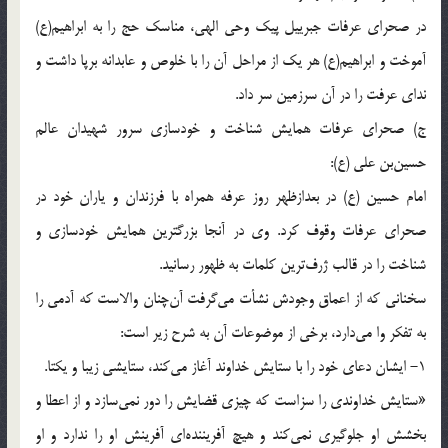
در صحراي عرفات جبرييل پيك وحي الهي، مناسك حج را به ابراهيم(ع)
آموخت و ابراهيم(ع) هر يك از مراحل آن را با خلوص و عابدانه برپا داشت و
نداي عرفت را در آن سرزمين سر داد.
ج) صحراي عرفات همايش شناخت و خودسازي سرور شهيدان عالم
حسين‌بن علي (ع):
امام حسين (ع) در بعدازظهر روز عرفه همراه با فرزندان و ياران خود در
صحراي عرفات وقوف كرد. وي در آنجا بزرگترين همايش خودسازي و
شناخت را در قالب ژرف‌ترين كلمات به ظهور رسانيد.
سخناني كه از اعماق وجودش نشأت مي‌گرفت آن‌چنان والاست كه آدمي را
به تفكر وا مي‌دارد، برخي از موضوعات آن به شرح زير است:
1- ايشان دعاي خود را با ستايش خداوند آغاز مي‌كند، ستايشي زيبا و يكتا.
«ستايش خداوندي را سزاست كه چيزي قضايش را دور نمي‌سازد و از اعطا و
بخشش او جلوگيري نمي‌كند و هيچ آفريننده‌اي آفرينش او را ندارد و او