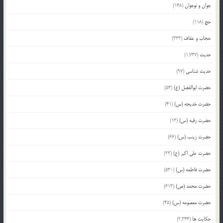
جوان و نوجوان
(148)
حج
(118)
حجاب و عفاف
(333)
حدیث
(1,737)
حدیث شناسی
(97)
حضرت ابوالفضل (ع)
(54)
حضرت خدیجه (س)
(41)
حضرت رقیه (س)
(13)
حضرت زینب (س)
(66)
حضرت علی اکبر (ع)
(23)
حضرت فاطمه (س)
(530)
حضرت محمد (ص)
(613)
حضرت معصومه (س)
(45)
حکایت ها
(2,244)