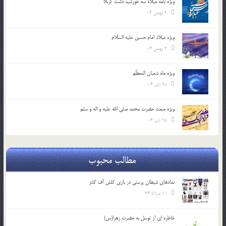
ویژه نامه میلاد سه خورشید دشت کربلا
2 بهمن 04
ویژه میلاد امام حسین علیه السلام
2 بهمن 04
ویژه ماه شعبان المعظّم
28 دی 04
ویژه مبعث حضرت محمد صلی الله علیه و اله و سلم
25 دی 04
مطالب محبوب
نمادهای شیطان پرستی در بازی کلش آف کلنز
11 مرداد 94
خاطره ای از توسل به حضرت زهرا(س)