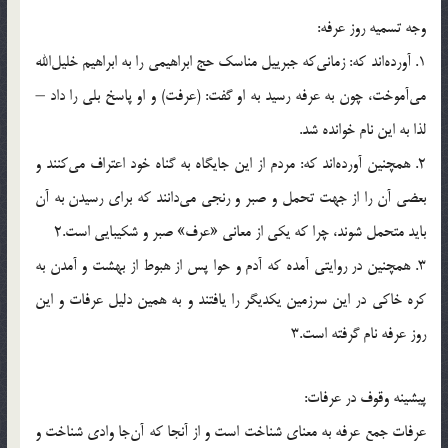
وجه تسميه روز عرفه:
1. آورده‌اند كه: زماني‌كه جبرييل مناسك حج ابراهيمي را به ابراهيم خليل‌الله
مي‌آموخت، چون به عرفه رسيد به او گفت: (عرفت) و او پاسخ بلي را داد –
لذا به اين نام خوانده شد.
2. همچنين آورده‌اند كه: مردم از اين جايگاه به گناه خود اعتراف مي‌كنند و
بعضي آن را از جهت تحمل و صبر و رنجي مي‌دانند كه براي رسيدن به آن
بايد متحمل شوند، چرا كه يكي از معاني «عرف» صبر و شكيبايي است.2
3. همچنين در روايتي آمده كه آدم و حوا پس از هبوط از بهشت و آمدن به
كره خاكي در اين سرزمين يكديگر را يافتند و به همين دليل عرفات و اين
روز عرفه نام گرفته است.3
پيشينه‌ وقوف در عرفات:
عرفات جمع عرفه به معناي شناخت است و از آنجا كه آن‌جا وادي شناخت و