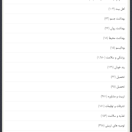
اهل بیت
(104)
بهداشت جسم
(73)
بهداشت روان
(26)
بهداشت محیط
(18)
بودائیسم
(15)
پزشکی و سلامت
(1,980)
پند خوبان
(129)
تحصیل
(62)
تحصیل
(65)
تربیت و مشاوره
(481)
تشرفات و توقیعات
(181)
تغذیه و سلامت
(156)
توصیه های تربیتی
(498)