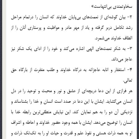
سخاوتمندي بي‌انتهاست»
2- بيان گوشه‌اي از نعمت‌هاي بي‌پايان خداوند كه انسان را درتمام مراحل
رشد تكامل دربر گرفته و ياد از مهر مادر و مواظبت و پرستاري آنان را از
الطاف خداوند مي‌‌شمرد.
3- به شكر نعمت‌هاي الهي اشاره مي‌كند و خود را از اداي يك شكر نيز
عاجز مي‌داند.
4- استغفار و انابه عاجزانه به درگاه خداوند و طلب مغفرت از بارگاه حق
تعالي.
هر فرازي از اين دعا دريچه‌اي از عشق و نور و محبت و توحيد را در دل
انسان مي‌گشايد. ايشان با اين دعا در صدد است انسان و خدا را بشناساند و
نزديكي آن دو را به هم نمايان كند. اين نيايش منطقي‌ترين رابطه خدا با
انسان را توضيح مي‌دهد. ايشان با همه وجود حضور خداوند و احاطه و اشراف
او به همه ذرات هستي و نفوذ علم و قدرت و حيات او را به تك‌تك ذرات و