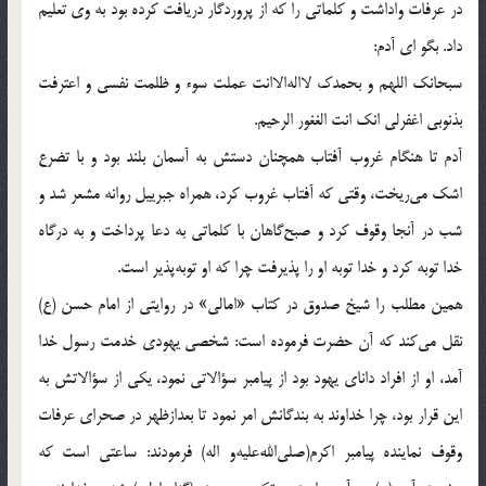
در عرفات واداشت و كلماتي را كه از پروردگار دريافت كرده بود به وي تعليم
داد. بگو اي آدم:
سبحانك اللهم و بحمدك لااله‌الاانت عملت سوء و ظلمت نفسي و اعترفت
بذنوبي اغفرلي انك انت الغغور الرحيم.
آدم تا هنگام غروب آفتاب همچنان دستش به آسمان بلند بود و با تضرع
اشك مي‌ريخت، وقتي كه آفتاب غروب كرد، همراه جبرييل روانه مشعر شد و
شب در آنجا وقوف كرد و صبح‌گاهان با كلماتي به دعا پرداخت و به درگاه
خدا توبه كرد و خدا توبه او را پذيرفت چرا كه او توبه‌پذير است.
همين مطلب را شيخ صدوق در كتاب «امالي» در روايتي از امام حسن (ع)
نقل مي‌كند كه آن حضرت فرموده است: شخصي يهودي خدمت رسول خدا
آمد، او از افراد داناي يهود بود از پيامبر سؤالاتي نمود، يكي از سؤالاتش به
اين قرار بود، چرا خداوند به بندگانش امر نمود تا بعدازظهر در صحراي عرفات
وقوف نماينده پيامبر اكرم(صلي‌الله‌عليه‌و اله) فرمودند: ساعتي است كه