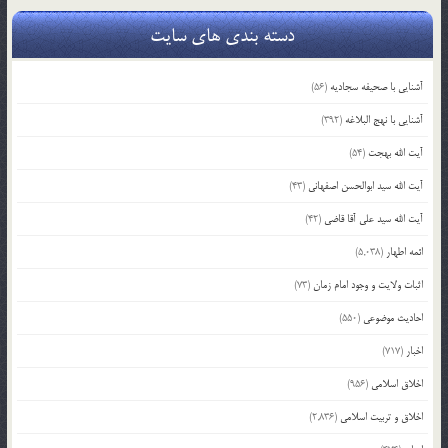
دسته بندی های سایت
آشنایی با صحیفه سجادیه
(56)
آشنایی با نهج البلاغه
(392)
آیت الله بهجت
(54)
آیت الله سید ابوالحسن اصفهانی
(43)
آیت الله سید علی آقا قاضی
(42)
ائمه اطهار
(5,038)
اثبات ولایت و وجود امام زمان
(73)
احادیث موضوعی
(550)
اخبار
(717)
اخلاق اسلامی
(956)
اخلاق و تربیت اسلامی
(2,836)