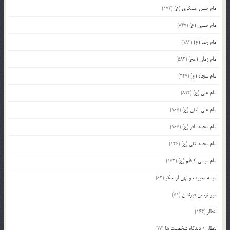
امام حسن عسکری (ع)
(172)
امام حسین (ع)
(847)
امام رضا (ع)
(182)
امام زمان (عج)
(583)
امام سجاد (ع)
(227)
امام علی (ع)
(894)
امام علی النقی (ع)
(165)
امام محمد باقر (ع)
(165)
امام محمد تقی (ع)
(146)
امام موسی کاظم (ع)
(152)
امر به معروف و نهی از منکر
(63)
امور تربیتی فرزندان
(51)
انتظار
(164)
انتظار از دیدگاه شخصیت ها
(17)