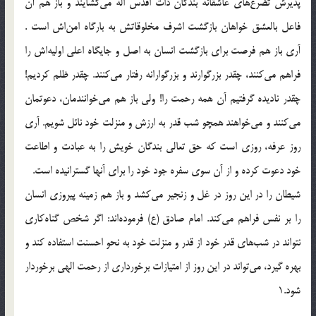
پذيرش تضرع‌هاي عاشقانه‌ بندگان ذات اقدس اله مي‌گشايند و باز هم آن
فاعل بالعشق خواهان بازگشت اشرف مخلوقاتش به بارگاه امن‌اش است .
آري باز هم فرصت براي بازگشت انسان به اصل و جايگاه اعلي اوليه‌اش را
فراهم مي‌كنند، چقدر بزرگوارند و بزرگوارانه رفتار مي‌كنند. چقدر ظلم كرديم!
چقدر ناديده گرفتيم آن همه رحمت را! ولي باز هم مي‌خوانندمان، دعوتمان
مي‌كنند و مي‌خواهند همچو شب قدر به ارزش و منزلت خود نائل شويم. آري
روز عرفه، روزي است كه حق تعالي بندگان خويش را به عبادت و اطاعت
خود دعوت كرده و از آن سوي سفره جود خود را براي آنها گسترانيده است.
شيطان را در اين روز در غل و زنجير مي‌كشد و باز هم زمينه پيروزي انسان
را بر نفس فراهم مي‌كند. امام صادق (ع) فرموده‌اند: اگر شخص گناه‌كاري
نتواند در شب‌هاي قدر خود از قدر و منزلت خود به نحو احسنت استفاده كند و
بهره گيرد، مي‌تواند در اين روز از امتيازات برخورداري از رحمت الهي برخوردار
شود.1