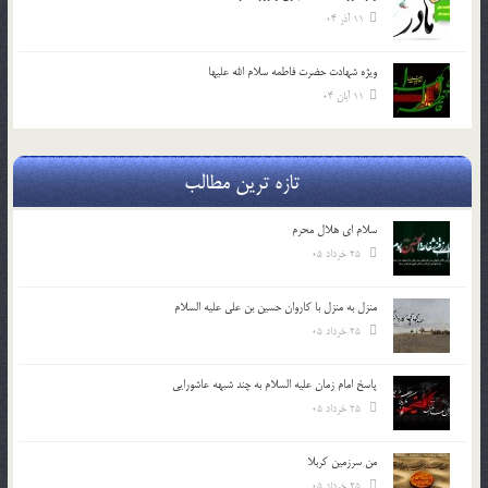
11 آذر 04
ویژه شهادت حضرت فاطمه سلام الله علیها
11 آبان 04
تازه ترین مطالب
سلام ای هلال محرم
25 خرداد 05
منزل به منزل با کاروان حسین بن علی علیه السلام
25 خرداد 05
پاسخ امام زمان علیه السلام به چند شبهه عاشورایی
25 خرداد 05
من سرزمین کربلا
25 خرداد 05