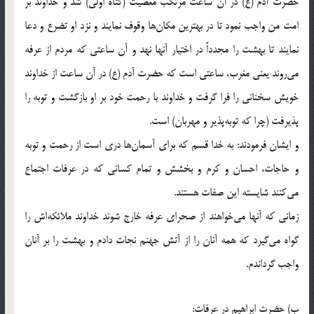
حضرت آدم (ع) در آن ساعت مرتكب معصيت (گناه اولي) شد و خداوند بر
امت من واجب نمود تا در بهترين مكان‌ها وقوف نمايند و نزد او تضرع و دعا
نمايند تا بهشت را مجدداً در اختيار آنها نهد و آن ساعتي كه مردم از عرفه
مي‌روند يعني مغرب،‌ ساعتي است كه حضرت آدم (ع) در آن ساعت از خداوند
خويش سخناني را فرا گرفت و خداوند با رحمت خود بر او بازگشت و توبه را
پذيرفت (چرا كه توبه‌پذير و مهربان) است.
و ايشان فرمودند: به خدا قسم كه براي آسمان‌ها دري است از رحمت و توبه
و حاجات، احسان و كرم و بخشش و تمام كساني كه در عرفات اجتماع
مي‌كنند شايسته‌ اين صفات هستند.
زماني‌ كه آنها مي‌خواهند از صحراي عرفه خارج شوند خداوند ملائكه‌اش را
گواه مي‌گيرد كه همه آنان را از آتش جهنم نجات دادم و بهشت را بر آنان
واجب گرداندم.
ب) حضرت ابراهيم در عرفات: