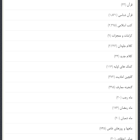
قرآن
(23)
قرآن شناسی
(1,861)
کتب اسلامی
(2,295)
کرامات و معجزات
(9)
کلام جاودان
(2,293)
کلام جدید
(34)
کمک های اولیه
(116)
گلچین احادیث
(372)
گنجینه معارف
(495)
ماه رجب
(20)
ماه رمضان
(176)
ماه شعبان
(20)
ماهها و روزهای خاص
(745)
مبانی اعتقادی
(20)