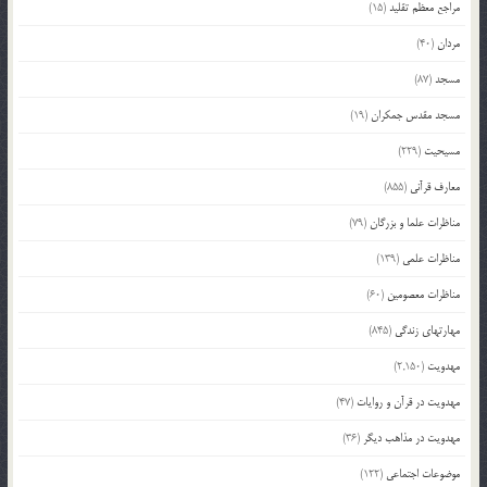
مراجع معظم تقلید
(15)
مردان
(40)
مسجد
(87)
مسجد مقدس جمکران
(19)
مسیحیت
(229)
معارف قرآنی
(855)
مناظرات علما و بزرگان
(79)
مناظرات علمی
(139)
مناظرات معصومین
(60)
مهارتهای زندگی
(845)
مهدویت
(2,150)
مهدویت در قرآن و روایات
(47)
مهدویت در مذاهب دیگر
(36)
موضوعات اجتماعی
(122)