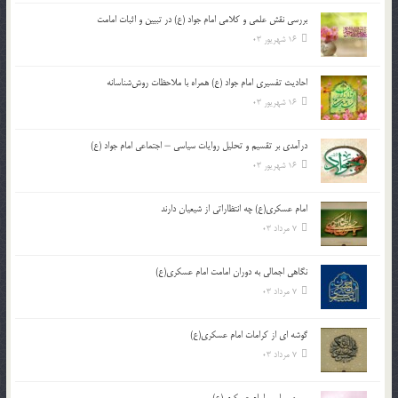
بررسی نقش علمی و کلامی امام جواد (ع) در تبیین و اثبات امامت
16 شهریور 03
احادیث تفسیری امام جواد (ع) همراه با ملاحظات روش‌شناسانه
16 شهریور 03
درآمدی بر تقسیم و تحلیل روایات سیاسی – اجتماعی امام جواد (ع)
16 شهریور 03
امام عسکری(ع) چه انتظاراتی از شیعیان دارند
7 مرداد 03
نگاهی اجمالی به دوران امامت امام عسکری(ع)
7 مرداد 03
گوشه ای از کرامات امام عسکری(ع)
7 مرداد 03