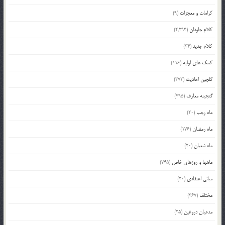
کرامات و معجزات
(9)
کلام جاودان
(2,293)
کلام جدید
(34)
کمک های اولیه
(116)
گلچین احادیث
(372)
گنجینه معارف
(495)
ماه رجب
(20)
ماه رمضان
(176)
ماه شعبان
(20)
ماهها و روزهای خاص
(745)
مبانی اعتقادی
(20)
مختلف
(367)
مدعیان دروغین
(25)