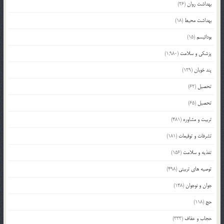
بهداشت روان
(26)
بهداشت محیط
(18)
بودائیسم
(15)
پزشکی و سلامت
(1,980)
پند خوبان
(129)
تحصیل
(62)
تحصیل
(65)
تربیت و مشاوره
(481)
تشرفات و توقیعات
(181)
تغذیه و سلامت
(156)
توصیه های تربیتی
(498)
جوان و نوجوان
(148)
حج
(118)
حجاب و عفاف
(333)