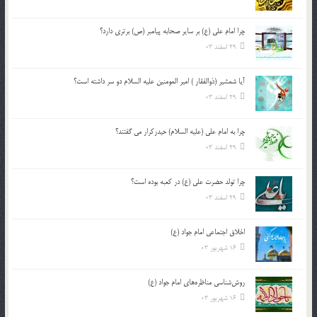
چرا امام علی (ع) بر سایر صحابه پیامبر (ص) برتری دارد؟
29 اسفند 03
آیا شمشیر (ذوالفقار ) امیر المومنین علیه السلام دو سر داشته است؟
29 اسفند 03
چرا به امام علی (علیه السلام) حیدرکرار می گفتند؟
29 اسفند 03
چرا تولد حضرت علی (ع) در کعبه بوده است؟
29 اسفند 03
اخلاق اجتماعی امام جواد (ع)
16 شهریور 03
روش‌شناسی مناظره‌های امام جواد (ع)
16 شهریور 03