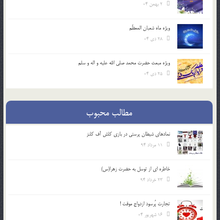
2 بهمن 04
ویژه ماه شعبان المعظّم
28 دی 04
ویژه مبعث حضرت محمد صلی الله علیه و اله و سلم
25 دی 04
مطالب محبوب
نمادهای شیطان پرستی در بازی کلش آف کلنز
11 مرداد 94
خاطره ای از توسل به حضرت زهرا(س)
23 خرداد 94
تجارت پُرسود ازدواج موقت !
16 شهریور 04