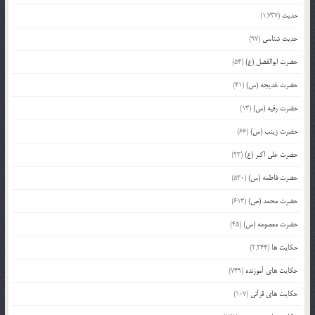
حدیث
(1,737)
حدیث شناسی
(97)
حضرت ابوالفضل (ع)
(54)
حضرت خدیجه (س)
(41)
حضرت رقیه (س)
(13)
حضرت زینب (س)
(66)
حضرت علی اکبر (ع)
(23)
حضرت فاطمه (س)
(530)
حضرت محمد (ص)
(613)
حضرت معصومه (س)
(45)
حکایت ها
(2,244)
حکایت های آموزنده
(749)
حکایت های قرآنی
(107)