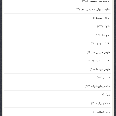
حکایت های معصومین
(838)
حکومت جهانی امام زمان (عج)
(24)
خاندان عصمت
(15)
خانواده
(227)
خانواده
(2,682)
خانواده مهدوی
(22)
خواص خوراکی ها
(550)
خواص سبزی ها
(228)
خواص میوه ها
(308)
داستان
(146)
دانستنی‌های خانواده
(357)
دجال
(29)
دعاها و زیارت
(19)
رذایل اخلاقی
(252)