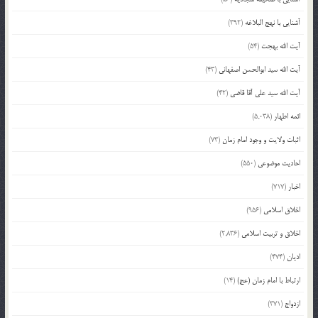
آشنایی با نهج البلاغه
(392)
آیت الله بهجت
(54)
آیت الله سید ابوالحسن اصفهانی
(43)
آیت الله سید علی آقا قاضی
(42)
ائمه اطهار
(5,038)
اثبات ولایت و وجود امام زمان
(73)
احادیث موضوعی
(550)
اخبار
(717)
اخلاق اسلامی
(956)
اخلاق و تربیت اسلامی
(2,836)
ادیان
(474)
ارتباط با امام زمان (عج)
(14)
ازدواج
(371)