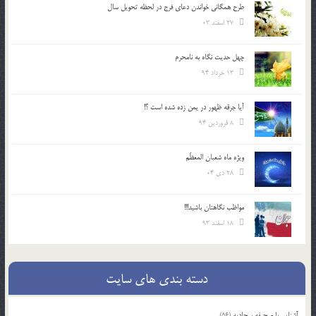
طرح همگانی خواندن دعای فرج در لحظه تحویل سال
27 اسفند 03
چهل حدیث نگاه به نامحرم
13 خرداد 94
آیا جرقه ظهور در یمن زده شده است ؟!
8 فروردین 94
ویژه ماه شعبان المعظّم
28 دی 04
مواظب نگاهتان باشید!!!
18 اسفند 93
دسته بندی های سایت
آشنایی با صحیفه سجادیه
(56)