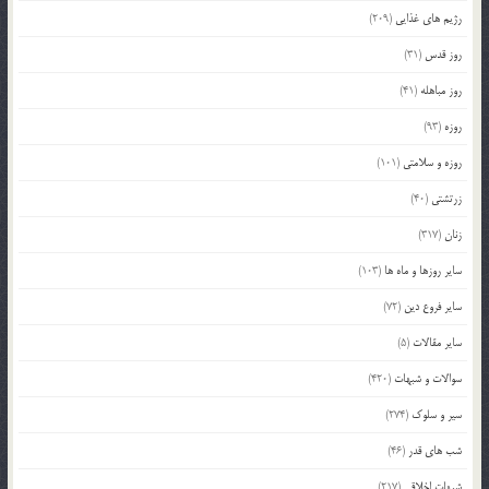
رژیم های غذایی
(209)
روز قدس
(31)
روز مباهله
(41)
روزه
(93)
روزه و سلامتی
(101)
زرتشتی
(40)
زنان
(317)
سایر روزها و ماه ها
(103)
سایر فروع دین
(72)
سایر مقالات
(5)
سوالات و شبهات
(420)
سیر و سلوک
(274)
شب های قدر
(46)
شبهات اخلاقی
(217)