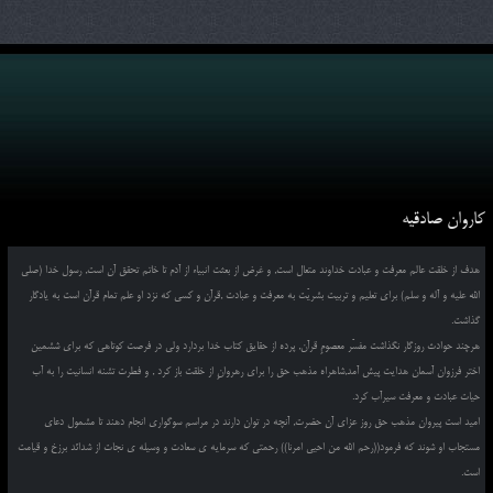
کاروان صادقیه
هدف از خلقت عالم معرفت و عبادت خداوند متعال است, و غرض از بعثت انبیاء از آدم تا خاتم تحقق آن است, رسول خدا (صلی
الله علیه و آله و سلم) برای تعلیم و تربیت بشریّت به معرفت و عبادت ,قرآن و کسی که نزد او علم تمام قرآن است به یادگار
گذاشت.
هرچند حوادث روزگار نگذاشت مفسّر معصومِ قرآن, پرده از حقایق کتاب خدا بردارد ولی در فرصت کوتاهی که برای ششمین
اختر فرزوان آسمان هدایت پیش آمد,شاهراه مذهب حق را برای رهروانِ از خلقت باز کرد , و فطرت تشنه انسانیت را به آب
حیات عبادت و معرفت سیرآب کرد.
امید است پیروان مذهب حق روز عزای آن حضرت, آنچه در توان دارند در مراسم سوگواری انجام دهند تا مشمول دعای
مستجاب او شوند که فرمود((رحم الله من احیی امرنا)) رحمتی که سرمایه ی سعادت و وسیله ی نجات از شدائد برزخ و قیامت
است.