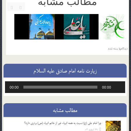
مطالب مشابه
دیدگاهها بسته شده.
زیارت نامه امام صادق علیه السلام
پخش‌کننده
00:00
00:00
صوت
مطالب مشابه
چرا امام علی (ع) نسبت به همه انبیاء غیر از خاتم انبیاء (ص) برتری دارد؟
29 اسفند 03