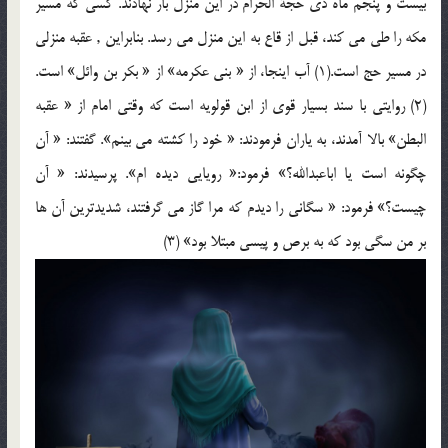
بیست و پنجم ماه ذی حجة الحرام در این منزل بار نهادند. کسی که مسیر
مکه را طی می کند، قبل از قاع به این منزل می رسد. بنابراین , عقبه منزلی
در مسیر حج است.(1) آب اینجا، از « بنی عکرمه» از « بکر بن وائل» است.
(2) روایتی با سند بسیار قوی از ابن قولویه است که وقتی امام از « عقبه
البطن» بالا آمدند، به یاران فرمودند: « خود را کشته می بینم». گفتند: « آن
چگونه است یا اباعبدالله؟» فرمود:« رویایی دیده ام». پرسیدند: « آن
چیست؟» فرمود: « سگانی را دیدم که مرا گاز می گرفتند، شدیدترین آن ها
بر من سگی بود که به برص و پیسی مبتلا بود» (3)