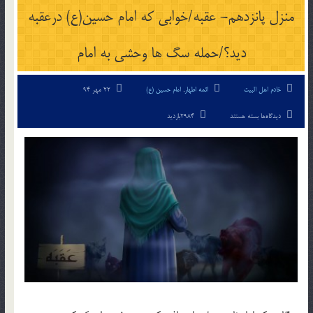
منزل پانزدهم- عقبه/خوابی که امام حسین(ع) درعقبه
دید؟/حمله سگ ها وحشی به امام
خادم اهل البیت
ائمه اطهار
,
امام حسین (ع)
22 مهر 94
برای
دیدگاه‌ها
بسته هستند
2984بازدید
منزل
پانزدهم-
عقبه/
خوابی
که
امام
حسین(ع)
درعقبه
دید؟/
حمله
سگ
ها
وحشی
به
امام