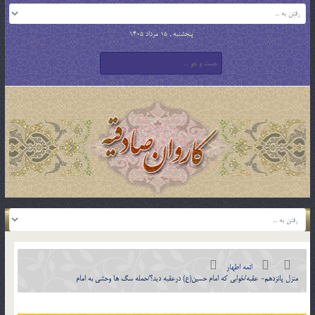
پنجشنبه , 15 مرداد 1405
ائمه اطهار
منزل پانزدهم- عقبه/خوابی که امام حسین(ع) درعقبه دید؟/حمله سگ ها وحشی به امام