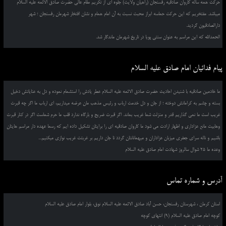
حرکت همه ساله کاروان صادقیه رفسنجان (راهیان ولایت) جلوه ای از تکریم مقام عالی حضرت صادق الائمه علیه السلام
میباشد. مفتخریم که این حرکت حماسه ابراز محبت نسبت به آن امام همام و نشان افتخار شهرمان رفسنجان ؛ شهر
دارالصادقیون گردید.
الحمدالله که این مراسم به عنوان سنتی پویا در تاریخ شهرمان ماندگار شد.
پیام فدائیان امام صادق علیه السلام
ما خادمین صادقیه با شنیدن احادیث حضرت صادق الائمه علیه السلام عطر یادش را استشمام نموده و دل به عنایاتش دخیل
بسته و چشم به کراماتش دوخته ؛ از جان و دل خدمت ارباب و رئیس مذهب مان عرضه میداریم، ای ارباب ما اگر چه قبرت
غریب است ما نمی گذاریم قدر و منزلت شما غریب بماند. اگر قبرت ضریح و بارگاه ندارد قلب ما حرم شماست اگر در کنار قبرت
وهابیت مانع عزاداری و اظهار ارادت می شود ما کاروان صادقیه ای را برایتان تشکیل داده ایم که رسما عهده دار مراسم هایتان
باشیم و ناله سرای جعفری میزبان عزاداران و میهمانانتان گردد تا جان داریم بر غربتت غریب نوازی میکنیم...
وعده ما 25 شوال سالروز شهادت امام صادق علیه السلام
آدرس و شماره تماس
استان کرمان ، شهرستان رفسنجان، حسن آباد صادق الائمه علیه السلام نوق، بلوار امام صادق علیه السلام
کوچه امام صادق علیه السلام (9) انتهای کوچه