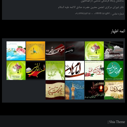
ساختمان پایگاه فرهنگی مذهبی دارالصادقیون
دفتر شورای مرکزی انجمن محبین حضرت صادق الائمه علیه السلام
شماره تماس : 03434171563 – 09133928317
ائمه اطهار
|
Shia Theme