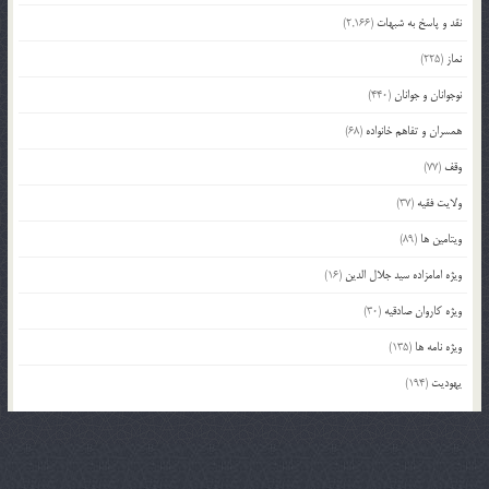
نقد و پاسخ به شبهات
(2,166)
نماز
(225)
نوجوانان و جوانان
(440)
همسران و تفاهم خانواده
(68)
وقف
(77)
ولایت فقیه
(37)
ویتامین ها
(89)
ویژه امامزاده سید جلال الدین
(16)
ویژه کاروان صادقیه
(30)
ویژه نامه ها
(135)
یهودیت
(194)