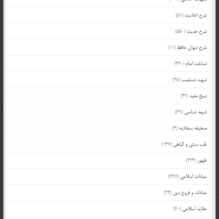
شرح احادیث
(51)
شرح حدیث
(550)
شرح دیوان حافظ
(11)
شناخت امام
(440)
شهید دستغیب
(38)
شیخ مفید
(42)
شیعه شناسی
(69)
صحیفه سجادیه
(4)
طب سنتی و گیاهی
(147)
ظهور
(334)
عبادات اسلامی
(627)
عبادات و فروع دین
(34)
عقاید اسلامی
(70)