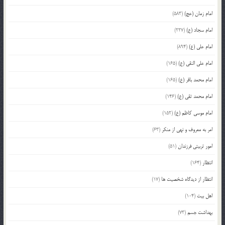
امام زمان (عج)
(583)
امام سجاد (ع)
(227)
امام علی (ع)
(894)
امام علی النقی (ع)
(165)
امام محمد باقر (ع)
(165)
امام محمد تقی (ع)
(146)
امام موسی کاظم (ع)
(152)
امر به معروف و نهی از منکر
(63)
امور تربیتی فرزندان
(51)
انتظار
(164)
انتظار از دیدگاه شخصیت ها
(17)
اهل بیت
(104)
بهداشت جسم
(73)