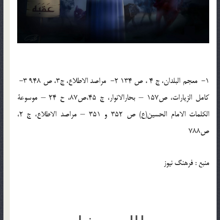
1- معجم البلدان، ج 4 ، ص 134 2- مراصد الاطلاع، ج3، ص 948 3-
کامل الزیارات، ص157 – بحارالانوار، ج 45،ص87، ح 24 – موسوعة
الکلمات الامام الحسین(ع) ص 352 و 351 – مراصد الاطلاع، ج 2،
ص788
منبع : فرهنگ نیوز