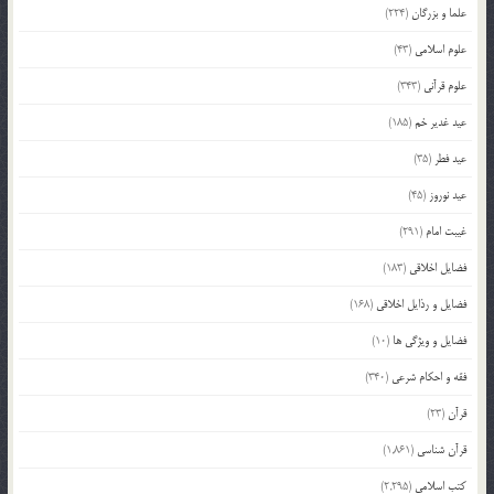
علما و بزرگان
(224)
علوم اسلامی
(43)
علوم قرآنی
(343)
عید غدیر خم
(185)
عید فطر
(35)
عید نوروز
(45)
غیبت امام
(291)
فضایل اخلاقی
(183)
فضایل و رذایل اخلاقی
(168)
فضایل و ویژگی ها
(10)
فقه و احکام شرعی
(340)
قرآن
(23)
قرآن شناسی
(1,861)
کتب اسلامی
(2,295)