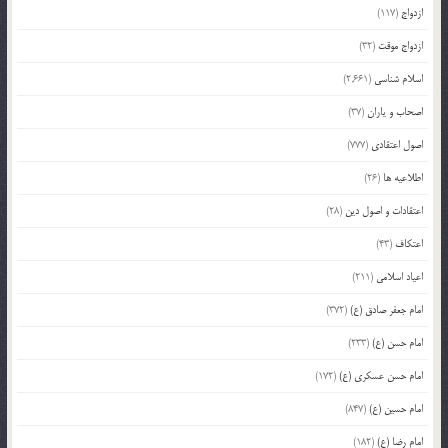
ازدواج
(117)
ازدواج موقت
(32)
اسلام شناسی
(2,661)
اصحاب و یاران
(37)
اصول اعتقادی
(777)
اطلاعیه ها
(26)
اعتقادات و اصول دین
(28)
اعتکاف
(43)
اعیاد اسلامی
(211)
امام جعفر صادق (ع)
(372)
امام حسن (ع)
(233)
امام حسن عسکری (ع)
(172)
امام حسین (ع)
(847)
امام رضا (ع)
(182)