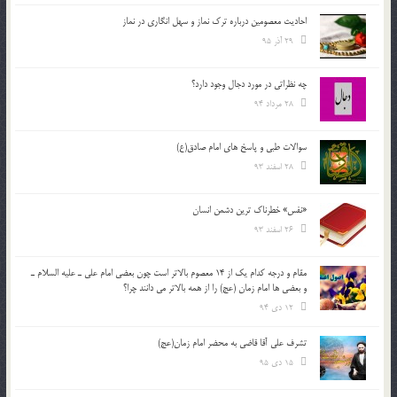
احادیث معصومین درباره ترک نماز و سهل انگاری در نماز
29 آذر 95
چه نظراتی در مورد دجال وجود دارد؟
28 مرداد 94
سوالات طبی و پاسخ های امام صادق(ع)
28 اسفند 93
«نفس» خطرناک ترین دشمن انسان
26 اسفند 93
مقام و درجه كدام يك از 14 معصوم بالاتر است چون بعضي امام علي ـ عليه السلام ـ
و بعضي ها امام زمان (عج) را از همه بالاتر مي دانند چرا؟
12 دی 94
تشرف علي آقا قاضي به محضر امام زمان(عج)
15 دی 95