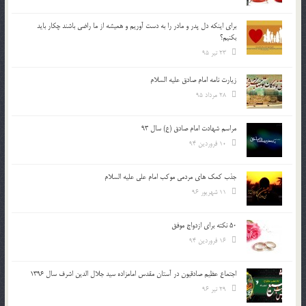
براي اينكه دل پدر و مادر را به دست آوريم و هميشه از ما راضي باشند چكار بايد
بكنيم؟
23 تیر 95
زیارت نامه امام صادق علیه السلام
28 مرداد 95
مراسم شهادت امام صادق (ع) سال 93
10 فروردین 94
جذب کمک های مردمی موکب امام علی علیه السلام
11 شهریور 96
50 نکته برای ازدواج موفق
16 فروردین 94
اجتماع عظیم صادقیون در آستان مقدس امامزاده سید جلال الدین اشرف سال 1396
29 تیر 96