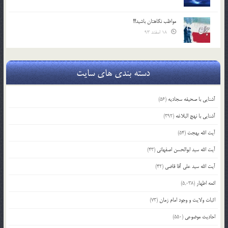
مواظب نگاهتان باشید!!!
18 اسفند 93
دسته بندی های سایت
آشنایی با صحیفه سجادیه
(56)
آشنایی با نهج البلاغه
(392)
آیت الله بهجت
(54)
آیت الله سید ابوالحسن اصفهانی
(43)
آیت الله سید علی آقا قاضی
(42)
ائمه اطهار
(5,038)
اثبات ولایت و وجود امام زمان
(73)
احادیث موضوعی
(550)