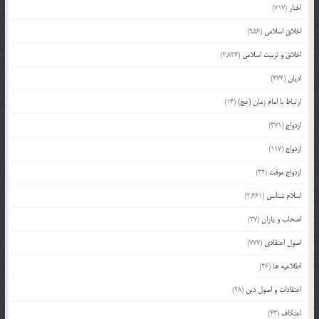
اخبار
(717)
اخلاق اسلامی
(956)
اخلاق و تربیت اسلامی
(2,836)
ادیان
(474)
ارتباط با امام زمان (عج)
(14)
ازدواج
(371)
ازدواج
(117)
ازدواج موقت
(32)
اسلام شناسی
(2,661)
اصحاب و یاران
(37)
اصول اعتقادی
(777)
اطلاعیه ها
(26)
اعتقادات و اصول دین
(28)
اعتکاف
(43)