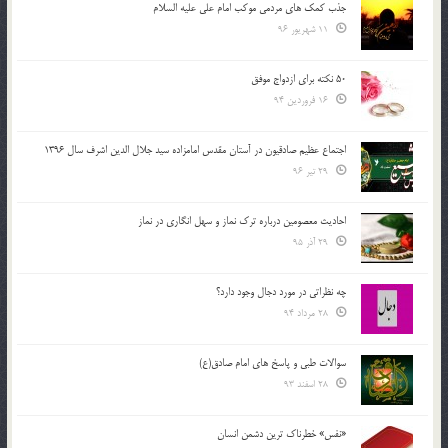
جذب کمک های مردمی موکب امام علی علیه السلام
11 شهریور 96
50 نکته برای ازدواج موفق
16 فروردین 94
اجتماع عظیم صادقیون در آستان مقدس امامزاده سید جلال الدین اشرف سال 1396
29 تیر 96
احادیث معصومین درباره ترک نماز و سهل انگاری در نماز
29 آذر 95
چه نظراتی در مورد دجال وجود دارد؟
28 مرداد 94
سوالات طبی و پاسخ های امام صادق(ع)
28 اسفند 93
«نفس» خطرناک ترین دشمن انسان