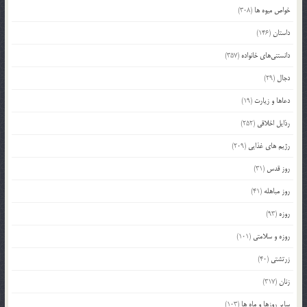
خواص میوه ها
(308)
داستان
(146)
دانستنی‌های خانواده
(357)
دجال
(29)
دعاها و زیارت
(19)
رذایل اخلاقی
(252)
رژیم های غذایی
(209)
روز قدس
(31)
روز مباهله
(41)
روزه
(93)
روزه و سلامتی
(101)
زرتشتی
(40)
زنان
(317)
سایر روزها و ماه ها
(103)