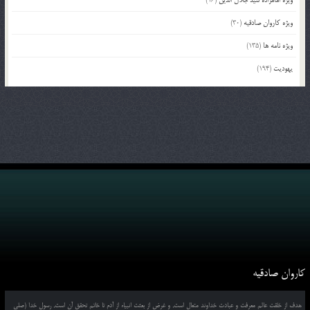
ویژه کاروان صادقیه
(30)
ویژه نامه ها
(135)
یهودیت
(194)
کاروان صادقیه
هدف از خلقت عالم معرفت و عبادت خداوند متعال است, و غرض از بعثت انبیاء از آدم تا خاتم تحقق آن است, رسول خدا (صلی