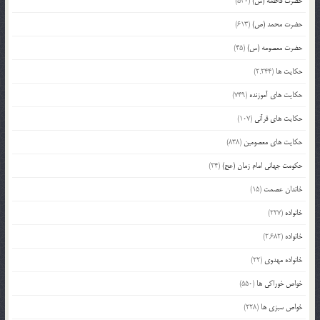
حضرت فاطمه (س)
(530)
حضرت محمد (ص)
(613)
حضرت معصومه (س)
(45)
حکایت ها
(2,244)
حکایت های آموزنده
(749)
حکایت های قرآنی
(107)
حکایت های معصومین
(838)
حکومت جهانی امام زمان (عج)
(24)
خاندان عصمت
(15)
خانواده
(227)
خانواده
(2,682)
خانواده مهدوی
(22)
خواص خوراکی ها
(550)
خواص سبزی ها
(228)