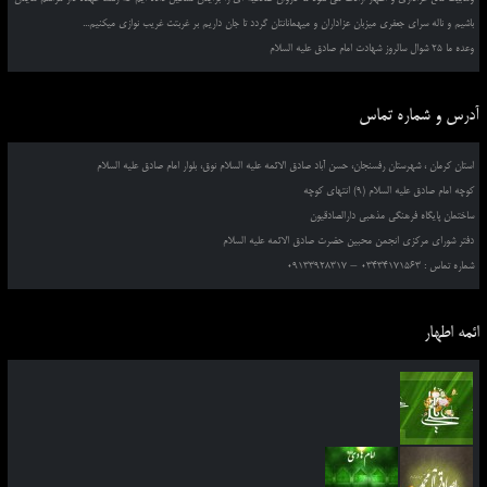
باشیم و ناله سرای جعفری میزبان عزاداران و میهمانانتان گردد تا جان داریم بر غربتت غریب نوازی میکنیم...
وعده ما 25 شوال سالروز شهادت امام صادق علیه السلام
آدرس و شماره تماس
استان کرمان ، شهرستان رفسنجان، حسن آباد صادق الائمه علیه السلام نوق، بلوار امام صادق علیه السلام
کوچه امام صادق علیه السلام (9) انتهای کوچه
ساختمان پایگاه فرهنگی مذهبی دارالصادقیون
دفتر شورای مرکزی انجمن محبین حضرت صادق الائمه علیه السلام
شماره تماس : 03434171563 – 09133928317
ائمه اطهار