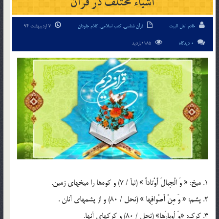
اشياء مختلف در قرآن
خادم اهل البیت
قرآن شناسی
,
کتب اسلامی
,
کلام جاودان
7 اردیبهشت 94
0 دیدگاه
1185بازدید
1. ميخ: « وَ الْجِبالَ أَوْتاداً » (نبأ / 7) و كوه‌ها را ميخهاي زمين.
2. پشم: « وَ مِنْ أَصْوافِها » (نحل / 80) و از پشمهاي آنان .
3. كرك: «وَ أوبارَها» (نحل / 80) و كركهاي آنها.