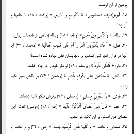
وزمين از آن اوست.
18. آبريز(ظرف دستشويي): « بِأَكْوابٍ وَ أَبارِيقَ » (واقعه / 18) با جامها و
آبريزها.
19. پياله: « وَ كَأْسٍ مِنْ مَعِينٍ» (واقعه / 18) وپياله (ها)يي از باده‌ناب روان.
20. قفل: « أَ فَلا يَتَدَبَّرُونَ الْقُرْآنَ أَمْ عَلي قُلُوبٍ أَقْفالُها » (محمد / 24) آيا
آنها در قران تدبر نمي‌كنند،يا بر دلهايشان قفل نهاده شده است؟
21. دلو: « فَأَدْلي دَلْوَهُ » (يوسف / 19) او دلو خود را در چاه افكند.
22. بالش: « مُتَّكِئِينَ عَلي رَفْرَفٍ خُضْرٍ » (رحمان / 76) بر بالش سبز تكيه
زده‌اند.
23. فرش: « وَ عَبْقَرِيٍّ حِسانٍ » (رحمان / 76) وفرش نيكو تكيه زده‌اند.
24. عصا: « قالَ هِيَ عَصايَ أَتَوَكَّؤُا عَلَيْها » (طه / 18) (موسي) گفت: اين
عصاي من است، بر آن تكيه مي‌دهم.
25. صندلي و تخت: « وَ أَلْقَيْنا عَلي كُرْسِيِّهِ جَسَداً » (ص / 34) و بر تخت او