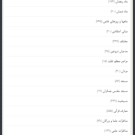
ماه رمضان
(176)
ماه شعبان
(20)
ماهها و روزهای خاص
(745)
مبانی اعتقادی
(20)
مختلف
(367)
مدعیان دروغین
(25)
مراجع معظم تقلید
(15)
مردان
(40)
مسجد
(87)
مسجد مقدس جمکران
(19)
مسیحیت
(229)
معارف قرآنی
(855)
مناظرات علما و بزرگان
(79)
مناظرات علمی
(139)