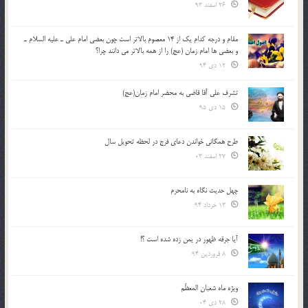
26 اسفند 93
مقام و درجه كدام يك از 14 معصوم بالاتر است چون بعضي امام علي ـ عليه السلام ـ
و بعضي ها امام زمان (عج) را از همه بالاتر مي دانند چرا؟
12 دی 94
تشرف علي آقا قاضي به محضر امام زمان(عج)
15 دی 95
طرح همگانی خواندن دعای فرج در لحظه تحویل سال
27 اسفند 03
چهل حدیث نگاه به نامحرم
13 خرداد 94
آیا جرقه ظهور در یمن زده شده است ؟!
8 فروردین 94
ویژه ماه شعبان المعظّم
28 دی 04