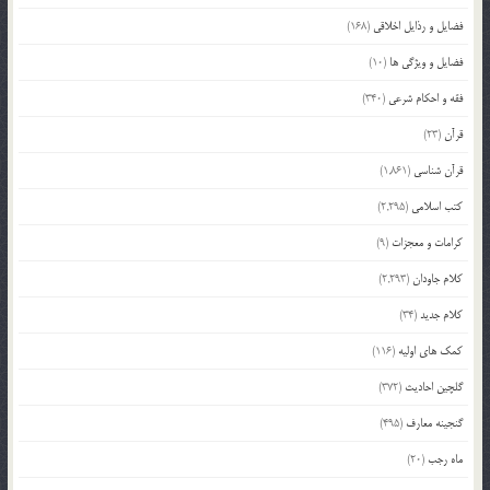
فضایل و رذایل اخلاقی
(168)
فضایل و ویژگی ها
(10)
فقه و احکام شرعی
(340)
قرآن
(23)
قرآن شناسی
(1,861)
کتب اسلامی
(2,295)
کرامات و معجزات
(9)
کلام جاودان
(2,293)
کلام جدید
(34)
کمک های اولیه
(116)
گلچین احادیث
(372)
گنجینه معارف
(495)
ماه رجب
(20)