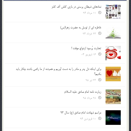
نمادهای شیطان پرستی در بازی کلش آف کلنز
11 مرداد 94
خاطره ای از توسل به حضرت زهرا(س)
23 خرداد 94
تجارت پُرسود ازدواج موقت !
16 شهریور 04
براي اينكه دل پدر و مادر را به دست آوريم و هميشه از ما راضي باشند چكار بايد
بكنيم؟
23 تیر 95
زیارت نامه امام صادق علیه السلام
28 مرداد 95
مراسم شهادت امام صادق (ع) سال 93
10 فروردین 94