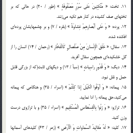
11. تخت: « مُتَّكِئِينَ عَلي سُرُرٍ مَصْفُوفَةٍ » (طور / 20) در حالي كه بر
تختهاي صف كشيده در كنار هم تكيه مي‌زنند.
12. پرده: « وَ عَلي أَبْصارِهِمْ غِشاوَةٌ » (بقره / 7) و بر چشمهايشان پرده‌اي
افكنده شده.
13. سفال: « خَلَقَ الْإِنْسانَ مِنْ صَلْصالٍ كَالْفَخَّارِ » (رحمان / 14) انسان را از
گل خشكيده‌اي همچون سفال آفريد.
14. ديگ: « وَ قُدُورٍ راسِياتٍ » (سبأ / 13) و ديگهاي ثابت(كه از بزرگي قابل
حمل و نقل نبود.
15. پيمانه: « وَ أَوْفُوا الْكَيْلَ إِذا كِلْتُمْ » (اسراء / 35) و هنگامي كه پيمانه
مي‌كنيد،حق پيمانه را ادا نماييد.
16. ترازو: « وَ زِنُوا بِالْقِسْطاسِ الْمُسْتَقِيمِ » (اسراء / 35) و با ترازوي درست
وزن كنيد.
17. كليد: « لَهُ مَقالِيدُ السَّماواتِ وَ الْأَرْضِ » (زمر / 63) كليدهاي آسمانها