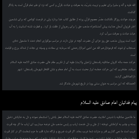
الله علیه و آله و سلم) برای تعلیم و تربیت بشریّت به معرفت و عبادت ,قرآن و کسی که نزد او علم تمام قرآن است به یادگار
گذاشت.
هرچند حوادث روزگار نگذاشت مفسّر معصومِ قرآن, پرده از حقایق کتاب خدا بردارد ولی در فرصت کوتاهی که برای ششمین
اختر فرزوان آسمان هدایت پیش آمد,شاهراه مذهب حق را برای رهروانِ از خلقت باز کرد , و فطرت تشنه انسانیت را به آب
حیات عبادت و معرفت سیرآب کرد.
امید است پیروان مذهب حق روز عزای آن حضرت, آنچه در توان دارند در مراسم سوگواری انجام دهند تا مشمول دعای
مستجاب او شوند که فرمود((رحم الله من احیی امرنا)) رحمتی که سرمایه ی سعادت و وسیله ی نجات از شدائد برزخ و قیامت
است.
حرکت همه ساله کاروان صادقیه رفسنجان (راهیان ولایت) جلوه ای از تکریم مقام عالی حضرت صادق الائمه علیه السلام
میباشد. مفتخریم که این حرکت حماسه ابراز محبت نسبت به آن امام همام و نشان افتخار شهرمان رفسنجان ؛ شهر
دارالصادقیون گردید.
الحمدالله که این مراسم به عنوان سنتی پویا در تاریخ شهرمان ماندگار شد.
پیام فدائیان امام صادق علیه السلام
ما خادمین صادقیه با شنیدن احادیث حضرت صادق الائمه علیه السلام عطر یادش را استشمام نموده و دل به عنایاتش دخیل
بسته و چشم به کراماتش دوخته ؛ از جان و دل خدمت ارباب و رئیس مذهب مان عرضه میداریم، ای ارباب ما اگر چه قبرت
غریب است ما نمی گذاریم قدر و منزلت شما غریب بماند. اگر قبرت ضریح و بارگاه ندارد قلب ما حرم شماست اگر در کنار قبرت
وهابیت مانع عزاداری و اظهار ارادت می شود ما کاروان صادقیه ای را برایتان تشکیل داده ایم که رسما عهده دار مراسم هایتان