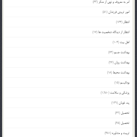
امر به معروف و نهی از منکر
(63)
امور تربیتی فرزندان
(51)
انتظار
(164)
انتظار از دیدگاه شخصیت ها
(17)
اهل بیت
(104)
بهداشت جسم
(73)
بهداشت روان
(26)
بهداشت محیط
(18)
بودائیسم
(15)
پزشکی و سلامت
(1,980)
پند خوبان
(129)
تحصیل
(62)
تحصیل
(65)
تربیت و مشاوره
(481)