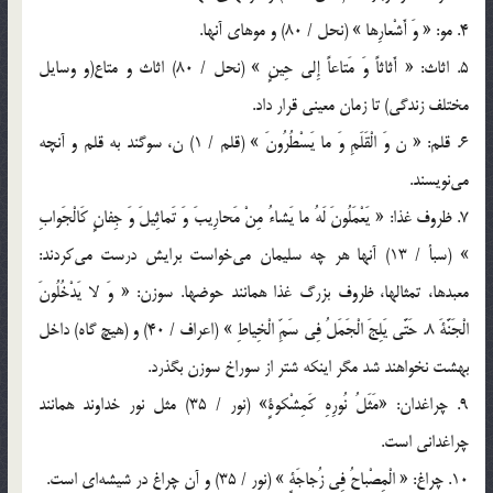
4. مو: « وَ أَشْعارِها » (نحل / 80) و موهاي آنها.
5. اثاث: « أَثاثاً وَ مَتاعاً إِلي حِينٍ » (نحل / 80) اثاث و متاع(و وسايل
مختلف زندگي) تا زمان معيني قرار داد.
6. قلم: « ن وَ الْقَلَمِ وَ ما يَسْطُرُونَ » (قلم / 1) ن، سوگند به قلم و آنچه
مي‌نويسند.
7. ظروف غذا: « يَعْمَلُونَ لَهُ ما يَشاءُ مِنْ مَحارِيبَ وَ تَماثِيلَ وَ جِفانٍ كَالْجَوابِ
» (سبأ / 13) آنها هر چه سليمان مي‌خواست برايش درست مي‌كردند:
معبدها، تمثالها، ظروف بزرگ غذا همانند حوضها. سوزن: « وَ لا يَدْخُلُونَ
الْجَنَّةَ 8. حَتَّي يَلِجَ الْجَمَلُ فِي سَمِّ الْخِياطِ » (اعراف / 40) و (هيچ گاه) داخل
بهشت نخواهند شد مگر اينكه شتر از سوراخ سوزن بگذرد.
9. چراغدان: «مَثَلُ نُورِهِ كَمِشْكوةٍ» (نور / 35) مثل نور خداوند همانند
چراغداني است.
10. چراغ: « الْمِصْباحُ فِي زُجاجَةٍ » (نور / 35) و آن چراغ در شيشه‌اي است.