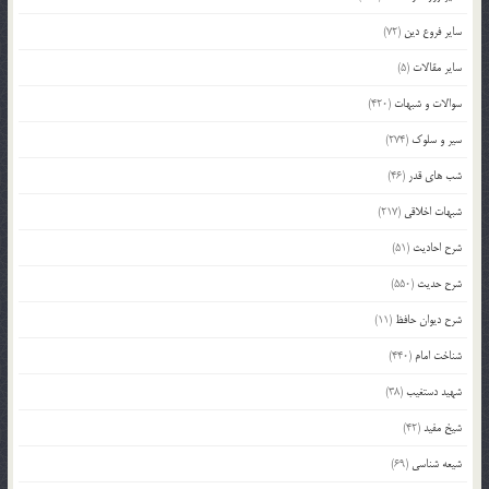
سایر فروع دین
(72)
سایر مقالات
(5)
سوالات و شبهات
(420)
سیر و سلوک
(274)
شب های قدر
(46)
شبهات اخلاقی
(217)
شرح احادیث
(51)
شرح حدیث
(550)
شرح دیوان حافظ
(11)
شناخت امام
(440)
شهید دستغیب
(38)
شیخ مفید
(42)
شیعه شناسی
(69)