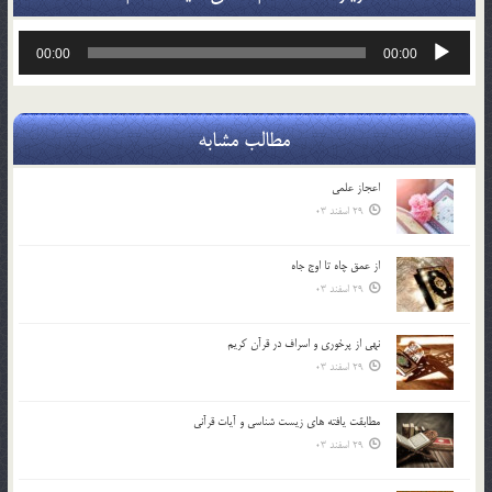
پخش‌کننده
00:00
00:00
صوت
مطالب مشابه
اعجاز علمی
29 اسفند 03
از عمق چاه تا اوج جاه
29 اسفند 03
نهي از پرخوري و اسراف در قرآن کريم
29 اسفند 03
مطابقت یافته های زیست شناسی و آیات قرآنی
29 اسفند 03