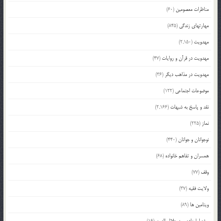
مناظرات معصومین
(60)
مهارتهای زندگی
(845)
مهدویت
(2,150)
مهدویت در قرآن و روایات
(47)
مهدویت در مذاهب دیگر
(36)
موضوعات اجتماعی
(122)
نقد و پاسخ به شبهات
(2,166)
نماز
(225)
نوجوانان و جوانان
(440)
همسران و تفاهم خانواده
(68)
وقف
(77)
ولایت فقیه
(37)
ویتامین ها
(89)
ویژه امامزاده سید جلال الدین
(16)