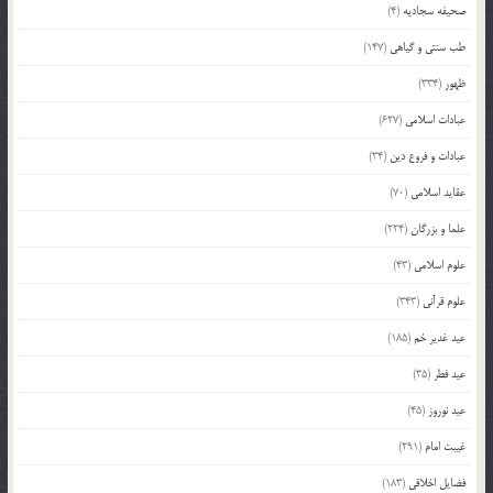
صحیفه سجادیه
(4)
طب سنتی و گیاهی
(147)
ظهور
(334)
عبادات اسلامی
(627)
عبادات و فروع دین
(34)
عقاید اسلامی
(70)
علما و بزرگان
(224)
علوم اسلامی
(43)
علوم قرآنی
(343)
عید غدیر خم
(185)
عید فطر
(35)
عید نوروز
(45)
غیبت امام
(291)
فضایل اخلاقی
(183)