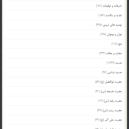
تشرفات و توقیعات
(181)
تغذیه و سلامت
(156)
توصیه های تربیتی
(498)
جوان و نوجوان
(148)
حج
(118)
حجاب و عفاف
(333)
حدیث
(1,737)
حدیث شناسی
(97)
حضرت ابوالفضل (ع)
(54)
حضرت خدیجه (س)
(41)
حضرت رقیه (س)
(13)
حضرت زینب (س)
(66)
حضرت علی اکبر (ع)
(23)