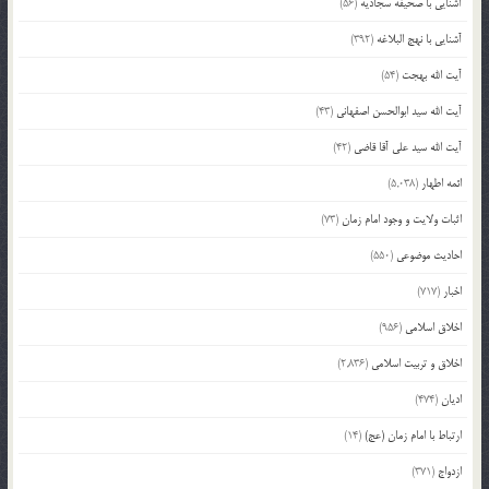
آشنایی با صحیفه سجادیه
(56)
آشنایی با نهج البلاغه
(392)
آیت الله بهجت
(54)
آیت الله سید ابوالحسن اصفهانی
(43)
آیت الله سید علی آقا قاضی
(42)
ائمه اطهار
(5,038)
اثبات ولایت و وجود امام زمان
(73)
احادیث موضوعی
(550)
اخبار
(717)
اخلاق اسلامی
(956)
اخلاق و تربیت اسلامی
(2,836)
ادیان
(474)
ارتباط با امام زمان (عج)
(14)
ازدواج
(371)