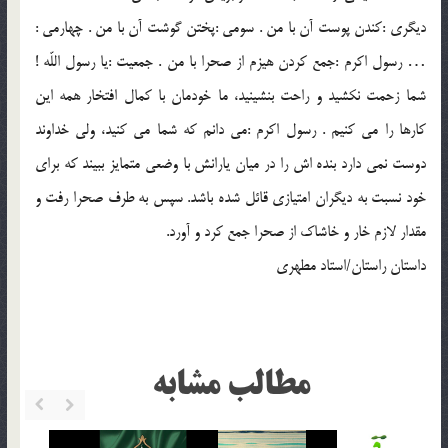
ديگري :كندن پوست آن با من . سومي :پختن گوشت آن با من . چهارمي :
… رسول اكرم :جمع كردن هيزم از صحرا با من . جمعيت :يا رسول اللّه !
شما زحمت نكشيد و راحت بنشينيد، ما خودمان با كمال افتخار همه اين
كارها را مي كنيم . رسول اكرم :مي دانم كه شما مي كنيد، ولي خداوند
دوست نمي دارد بنده اش را در ميان يارانش با وضعي متمايز ببيند كه براي
خود نسبت به ديگران امتيازي قائل شده باشد. سپس به طرف صحرا رفت و
مقدار لازم خار و خاشاك از صحرا جمع كرد و آورد.
داستان راستان/استاد مطهري
مطالب مشابه