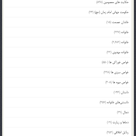
حکایت های معصومین
(838)
حکومت جهانی امام زمان (عج)
(24)
خاندان عصمت
(15)
خانواده
(227)
خانواده
(2,682)
خانواده مهدوی
(22)
خواص خوراکی ها
(550)
خواص سبزی ها
(228)
خواص میوه ها
(308)
داستان
(146)
دانستنی‌های خانواده
(357)
دجال
(29)
دعاها و زیارت
(19)
رذایل اخلاقی
(252)