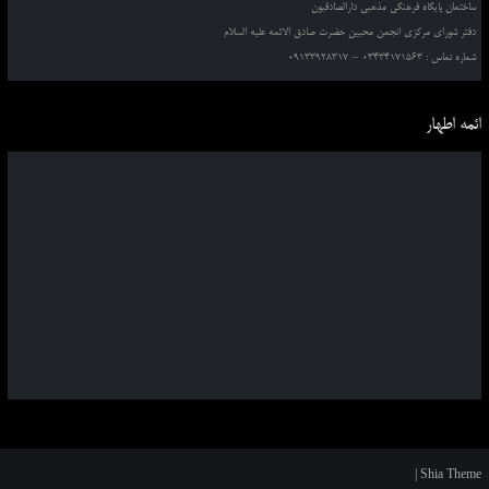
ساختمان پایگاه فرهنگی مذهبی دارالصادقیون
دفتر شورای مرکزی انجمن محبین حضرت صادق الائمه علیه السلام
شماره تماس : 03434171563 – 09133928317
ائمه اطهار
|
Shia Theme