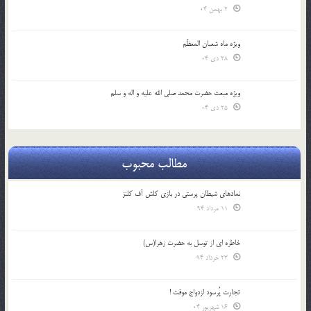
2 بهمن 04
ویژه ماه شعبان المعظّم
28 دی 04
ویژه مبعث حضرت محمد صلی الله علیه و اله و سلم
25 دی 04
مطالب محبوب
نمادهای شیطان پرستی در بازی کلش آف کلنز
11 مرداد 94
خاطره ای از توسل به حضرت زهرا(س)
23 خرداد 94
تجارت پُرسود ازدواج موقت !
16 شهریور 04