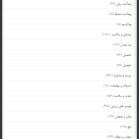
بهداشت روان
(26)
بهداشت محیط
(18)
بودائیسم
(15)
پزشکی و سلامت
(1,980)
پند خوبان
(129)
تحصیل
(62)
تحصیل
(65)
تربیت و مشاوره
(481)
تشرفات و توقیعات
(181)
تغذیه و سلامت
(156)
توصیه های تربیتی
(498)
جوان و نوجوان
(148)
حج
(118)
حجاب و عفاف
(333)