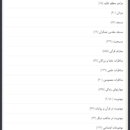
مراجع معظم تقلید
(15)
مردان
(40)
مسجد
(87)
مسجد مقدس جمکران
(19)
مسیحیت
(229)
معارف قرآنی
(855)
مناظرات علما و بزرگان
(79)
مناظرات علمی
(139)
مناظرات معصومین
(60)
مهارتهای زندگی
(845)
مهدویت
(2,150)
مهدویت در قرآن و روایات
(47)
مهدویت در مذاهب دیگر
(36)
موضوعات اجتماعی
(122)