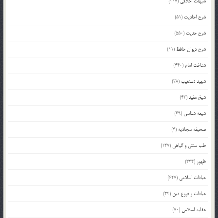
شبهات اخلاقی
(217)
شرح احادیث
(51)
شرح حدیث
(550)
شرح دیوان حافظ
(11)
شناخت امام
(440)
شهید دستغیب
(38)
شیخ مفید
(42)
شیعه شناسی
(69)
صحیفه سجادیه
(4)
طب سنتی و گیاهی
(147)
ظهور
(334)
عبادات اسلامی
(627)
عبادات و فروع دین
(34)
عقاید اسلامی
(70)