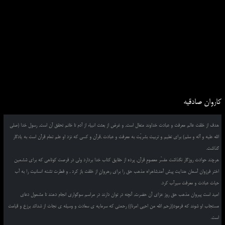
کاروان صادقیه
هدف از خلقت عالم معرفت و عبادت خداوند متعال است, و غرض از بعثت انبیاء از آدم تا خاتم تحقق آن است, رسول خدا (صلی
الله علیه و آله و سلم) برای تعلیم و تربیت بشریّت به معرفت و عبادت ,قرآن و کسی که نزد او علم تمام قرآن است به یادگار
گذاشت.
هرچند حوادث روزگار نگذاشت مفسّر معصومِ قرآن, پرده از حقایق کتاب خدا بردارد ولی در فرصت کوتاهی که برای ششمین
اختر فرزوان آسمان هدایت پیش آمد,شاهراه مذهب حق را برای رهروانِ از خلقت باز کرد , و فطرت تشنه انسانیت را به آب
حیات عبادت و معرفت سیرآب کرد.
امید است پیروان مذهب حق روز عزای آن حضرت, آنچه در توان دارند در مراسم سوگواری انجام دهند تا مشمول دعای
مستجاب او شوند که فرمود((رحم الله من احیی امرنا)) رحمتی که سرمایه ی سعادت و وسیله ی نجات از شدائد برزخ و قیامت
است.