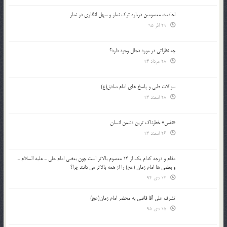
احادیث معصومین درباره ترک نماز و سهل انگاری در نماز
29 آذر 95
چه نظراتی در مورد دجال وجود دارد؟
28 مرداد 94
سوالات طبی و پاسخ های امام صادق(ع)
28 اسفند 93
«نفس» خطرناک ترین دشمن انسان
26 اسفند 93
مقام و درجه كدام يك از 14 معصوم بالاتر است چون بعضي امام علي ـ عليه السلام ـ
و بعضي ها امام زمان (عج) را از همه بالاتر مي دانند چرا؟
12 دی 94
تشرف علي آقا قاضي به محضر امام زمان(عج)
15 دی 95