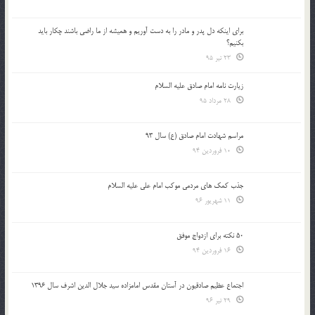
براي اينكه دل پدر و مادر را به دست آوريم و هميشه از ما راضي باشند چكار بايد
بكنيم؟
23 تیر 95
زیارت نامه امام صادق علیه السلام
28 مرداد 95
مراسم شهادت امام صادق (ع) سال 93
10 فروردین 94
جذب کمک های مردمی موکب امام علی علیه السلام
11 شهریور 96
50 نکته برای ازدواج موفق
16 فروردین 94
اجتماع عظیم صادقیون در آستان مقدس امامزاده سید جلال الدین اشرف سال 1396
29 تیر 96