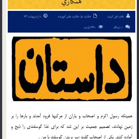
همکاري
خادم اهل البیت
حکایت ها
,
حکایت های آموزنده
8 اردیبهشت 94
0 دیدگاه
1460بازدید
همينكه رسول اكرم و اصحاب و ياران از مركبها فرود آمدند و بارها را بر
زمين نهادند، تصميم جمعيت بر اين شد كه براي غذا گوسفندي را ذبح و
آماده كنند. يكي از اصحاب گفت :سر بريدن گوسفند با من .