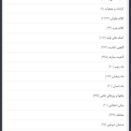
کرامات و معجزات
(9)
کلام جاودان
(2,293)
کلام جدید
(34)
کمک های اولیه
(116)
گلچین احادیث
(372)
گنجینه معارف
(495)
ماه رجب
(20)
ماه رمضان
(176)
ماه شعبان
(20)
ماهها و روزهای خاص
(745)
مبانی اعتقادی
(20)
مختلف
(367)
مدعیان دروغین
(25)