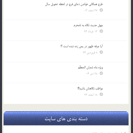
طرح همگانی خواندن دعای فرج در لحظه تحویل سال
27 اسفند 03
چهل حدیث نگاه به نامحرم
13 خرداد 94
آیا جرقه ظهور در یمن زده شده است ؟!
8 فروردین 94
ویژه ماه شعبان المعظّم
28 دی 04
مواظب نگاهتان باشید!!!
18 اسفند 93
دسته بندی های سایت