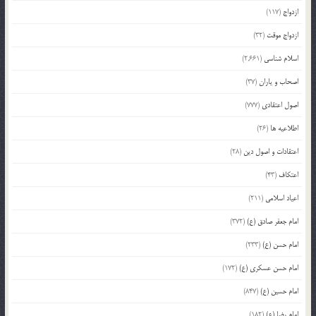
ازدواج
(117)
ازدواج موقت
(32)
اسلام شناسی
(2,661)
اصحاب و یاران
(37)
اصول اعتقادی
(777)
اطلاعیه ها
(26)
اعتقادات و اصول دین
(28)
اعتکاف
(43)
اعیاد اسلامی
(211)
امام جعفر صادق (ع)
(372)
امام حسن (ع)
(233)
امام حسن عسکری (ع)
(172)
امام حسین (ع)
(847)
امام رضا (ع)
(182)