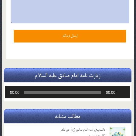
زیارت نامه امام صادق علیه السلام
پخش‌کننده
00:00
00:00
صوت
مطالب مشابه
داستانهای ائمه: امام صادق (ع): حق مادر