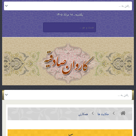
یکشنبه , 18 مرداد 1405
حکایت ها
همکاري