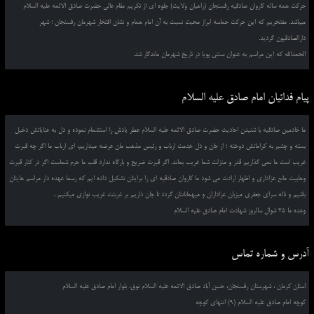
حرکت همه ساله کاروان صادقیه رفسنجان (راهیان ولایت) جلوه ای از تکریم مقام عالی حضرت صادق الائمه علیه السلام
میباشد. مفتخریم که این حرکت حماسه ابراز محبت نسبت به آن امام همام و نشان افتخار شهرمان رفسنجان ؛ شهر
دارالصادقیون گردید.
الحمدالله که این مراسم به عنوان سنتی پویا در تاریخ شهرمان ماندگار شد.
پیام فدائیان امام صادق علیه السلام
ما خادمین صادقیه با شنیدن احادیث حضرت صادق الائمه علیه السلام عطر یادش را استشمام نموده و دل به عنایاتش دخیل
بسته و چشم به کراماتش دوخته ؛ از جان و دل خدمت ارباب و رئیس مذهب مان عرضه میداریم، ای ارباب ما اگر چه قبرت
غریب است ما نمی گذاریم قدر و منزلت شما غریب بماند. اگر قبرت ضریح و بارگاه ندارد قلب ما حرم شماست اگر در کنار قبرت
وهابیت مانع عزاداری و اظهار ارادت می شود ما کاروان صادقیه ای را برایتان تشکیل داده ایم که رسما عهده دار مراسم هایتان
باشیم و ناله سرای جعفری میزبان عزاداران و میهمانانتان گردد تا جان داریم بر غربتت غریب نوازی میکنیم...
وعده ما 25 شوال سالروز شهادت امام صادق علیه السلام
آدرس و شماره تماس
استان کرمان ، شهرستان رفسنجان، حسن آباد صادق الائمه علیه السلام نوق، بلوار امام صادق علیه السلام
کوچه امام صادق علیه السلام (9) انتهای کوچه