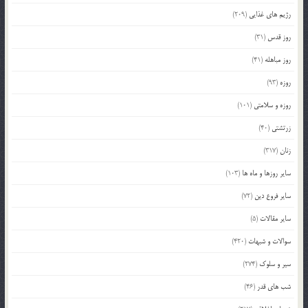
رژیم های غذایی
(209)
روز قدس
(31)
روز مباهله
(41)
روزه
(93)
روزه و سلامتی
(101)
زرتشتی
(40)
زنان
(317)
سایر روزها و ماه ها
(103)
سایر فروع دین
(72)
سایر مقالات
(5)
سوالات و شبهات
(420)
سیر و سلوک
(274)
شب های قدر
(46)