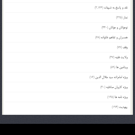
نقد و پاسخ به شبهات
(2,166)
نماز
(225)
نوجوانان و جوانان
(440)
همسران و تفاهم خانواده
(68)
وقف
(77)
ولایت فقیه
(37)
ویتامین ها
(89)
ویژه امامزاده سید جلال الدین
(16)
ویژه کاروان صادقیه
(30)
ویژه نامه ها
(135)
یهودیت
(194)