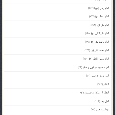
امام زمان (عج)
(583)
امام سجاد (ع)
(227)
امام علی (ع)
(894)
امام علی النقی (ع)
(165)
امام محمد باقر (ع)
(165)
امام محمد تقی (ع)
(146)
امام موسی کاظم (ع)
(152)
امر به معروف و نهی از منکر
(63)
امور تربیتی فرزندان
(51)
انتظار
(164)
انتظار از دیدگاه شخصیت ها
(17)
اهل بیت
(104)
بهداشت جسم
(73)