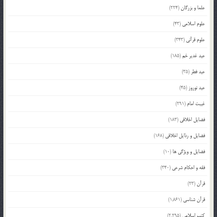
علما و بزرگان
(224)
علوم اسلامی
(43)
علوم قرآنی
(343)
عید غدیر خم
(185)
عید فطر
(35)
عید نوروز
(45)
غیبت امام
(291)
فضایل اخلاقی
(183)
فضایل و رذایل اخلاقی
(168)
فضایل و ویژگی ها
(10)
فقه و احکام شرعی
(340)
قرآن
(23)
قرآن شناسی
(1,861)
کتب اسلامی
(2,295)