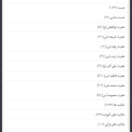
حدیث
(1,737)
حدیث شناسی
(97)
حضرت ابوالفضل (ع)
(54)
حضرت خدیجه (س)
(41)
حضرت رقیه (س)
(13)
حضرت زینب (س)
(66)
حضرت علی اکبر (ع)
(23)
حضرت فاطمه (س)
(530)
حضرت محمد (ص)
(613)
حضرت معصومه (س)
(45)
حکایت ها
(2,244)
حکایت های آموزنده
(749)
حکایت های قرآنی
(107)