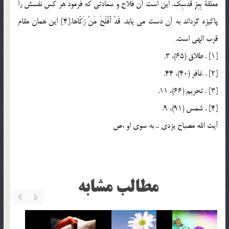
مُعَلَّقَةً بِعِزِّ قُدْسِكَ. اين است آن فلاح و سعادتي كه فرمود هر كس نفسش را
پاكيزه گرداند به آن دست مي يابد. قَدْ أَفْلَحَ مَنْ زَكّاها.[4] اين همان مقام
قرب الهي است.
[1] . طلاق (65)، 3.
[2] . غافر (40)، 44.
[3] . تحريم (66)، 11.
[4] . شمس (91)، 9.
آيت الله مصباح يزدي ـ به سوي او ،ص
مطالب مشابه