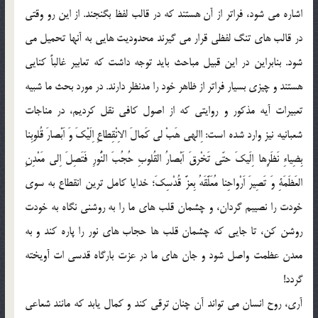
اشاره مي شود، فراتر از آن هستند كه در قالب لفظ بگنجند. از اين رو وقتي
در قالب هاي تنگ لفظي قرار مي گيرند محدوديت هايي به آنها تحميل مي
شود. بنابراين در اين قبيل مباحث بايد توجه داشت كه تعابير غالباً كنايي
هستند و چيزي بسيار فراتر از ظاهر خود را مدنظر دارند. در مورد بحث ما شبيه
تعبيرات آيه مذكور و روايتي كه از اصول كافي نقل كرديم، در مناجات
شعبانيه نيز وارد شده است: اِالهي هَبْ لي كَمالَ الاِنْقِطاعِ اِلَيْكَ وَ اَبْصارَ قُلوبِنا
بِضِياءِ نَظَرِها اِلَيكَ حتّي تَخْرقَ اَبْصارُ القُلوبِ حُجُبَ النُّورِ فَتَصِلَ اِلي مَعْدِنِ
العَظَمَةِ وَ‌ تَصِيرَ اَرْواحِنا مُعَلَّقَهُ بِعزَّ قُدْسِكَ؛ خدايا كامل ترين انقطاع به سوي
خودت را نصيبم گردان، و چشمان قلب هاي ما را به روشني نگاه به خودت
روشن كن، تا جايي كه چشمان قلب ها حجاب هاي نور را پاره كند و به
معدن عظمت واصل شود و جان هاي ما در عزت بارگاه قدسي ات آويخته
گردد!
آري، روح انسان مي تواند آن چنان ترقي كند و كمال يابد كه مانند شعاعي