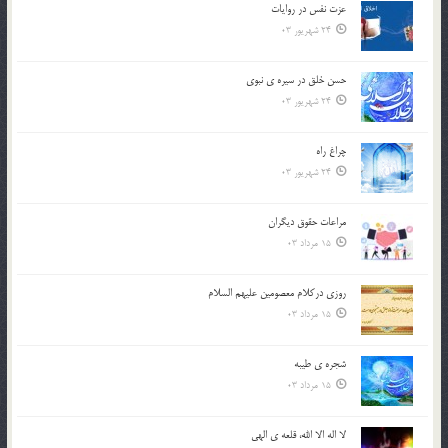
عزت نفس در روايات
24 شهریور 03
حسن خلق در سيره ي نبوي
24 شهریور 03
چراغ راه
24 شهریور 03
مراعات حقوق ديگران
15 مرداد 03
روزي دركلام معصومين عليهم السلام
15 مرداد 03
شجره ي طيبه
15 مرداد 03
لا اله الا الله، قلعه ي الهي