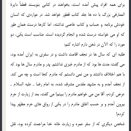
براي همه افراد پيش آمده است، بخواهند در كتابي بنويسند قطعاً دايرة
المعارفي بزرگ با ده ها جلد كتاب قطور خواهد شد. در مواردي كه انسان
خودش برنامه و حساب و كتاب خاصي نداشته، اما كارها درست همان طور
كه او مي خواسته درست شده و انجام گرديده است. مناسب است يكي، دو
مورد را كه الآن در ذهن دارم اشاره كنم:
طلبه اي كه سال ها در نجف اقامت داشت و در سفري به ايران آمده بود،
مي گفت: مدت ها بود كه از مادرم خبري نداشتم. پدر و مادرم سال ها بود كه
با هم اختلاف داشتند و من نمي دانستم كه مادرم كجا است و چه مي كند.
از نجف آمدم و به مشهد مقدس مشرف شده، به امام رضا ـ عليه السلام ـ
عرض كردم، آقا من مي خواهم مادرم را ببينم! مي گفت، بعد از زيارت از حرم
بيرون آمدم و بر حسب اتفاق مادرم را در يكي از رواق هاي حرم مطهر پيدا
كردم!
شخص ديگري كه از سفر عمره و زيارت خانه خدا مراجعت كرده بود، نقل