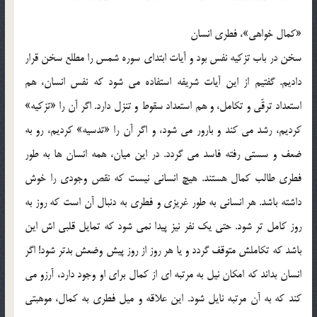
«كمال خواهي»، فطري انسان
سخن در باب تزكيه نفس بود و آيات ابتداي سوره شمس را مطلع سخن قرار
داديم. گفتيم از اين آيات شريفه استفاده مي شود كه نفس انسان، هم
استعداد ترقّي و تكامل، و هم استعداد سقوط و تنزل دارد. اگر آن را «تزكيه»
كرديم، رشد مي كند و بارور مي شود،‌ و اگر آن را «تدسيه» كرديم، رو به
ضعف و سستي رفته فاسد مي گردد. در اين ميان، همه انسان ها به طور
فطري طالب كمال هستند. هيچ انساني نيست كه نقص وجودي را خوش
داشته باشد. هر انساني به طور غريزي و فطري به دنبال آن است كه روز به
روز كامل تر شود. حتي يك نفر نيز پيدا نمي شود كه تمايل قلبي اش اين
باشد كه تكاملش متوقف گردد و يا هر روز از روز پيش وضعش بدتر شود! اگر
انسان بداند كه امكان نيل به مرتبه اي از كمال براي او وجود دارد، آرزو مي
كند كه به آن مرتبه نايل شود. اين علاقه و ميل فطري به كمال، موهبتي