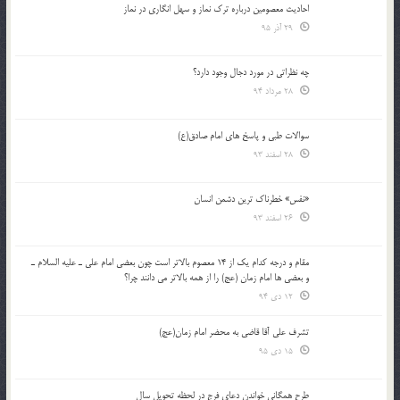
احادیث معصومین درباره ترک نماز و سهل انگاری در نماز
29 آذر 95
چه نظراتی در مورد دجال وجود دارد؟
28 مرداد 94
سوالات طبی و پاسخ های امام صادق(ع)
28 اسفند 93
«نفس» خطرناک ترین دشمن انسان
26 اسفند 93
مقام و درجه كدام يك از 14 معصوم بالاتر است چون بعضي امام علي ـ عليه السلام ـ
و بعضي ها امام زمان (عج) را از همه بالاتر مي دانند چرا؟
12 دی 94
تشرف علي آقا قاضي به محضر امام زمان(عج)
15 دی 95
طرح همگانی خواندن دعای فرج در لحظه تحویل سال