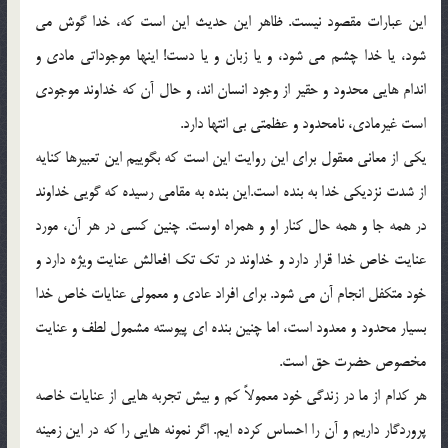
اين عبارات مقصود نيست. ظاهر اين حديث اين است كه، خدا گوش مي
شود، يا خدا چشم مي شود، و يا زبان و يا دست! اينها موجوداتي مادي و
اندام هايي محدود و حقير از وجود انسان اند، و حال آن كه خداوند موجودي
است غيرمادي، نامحدود و عظمتي بي انتها دارد.
يكي از معاني معقول براي اين روايت اين است كه بگوييم اين تعبيرها كنايه
از شدت نزديكي خدا به بنده است.اين بنده به مقامي رسيده كه گويي خداوند
در همه جا و همه حال كنار او و همراه اوست. چنين كسي در هر آن، مورد
عنايت خاص خدا قرار دارد و خداوند در تك تك افعالش عنايت ويژه دارد و
خود متكفل انجام آن مي شود. براي افراد عادي و معمولي عنايات خاص خدا
بسيار محدود و معدود است، اما چنين بنده اي پيوسته مشمول لطف و عنايت
مخصوص حضرت حق است.
هر كدام از ما در زندگي خود معمولاً كم و بيش تجربه هايي از عنايات خاصه
پروردگار داريم و آن را احساس كرده ايم. اگر نمونه هايي را كه در اين زمينه