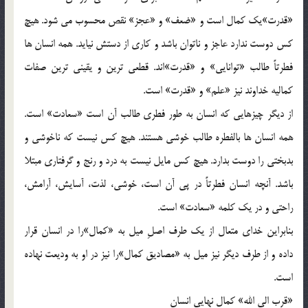
«قدرت»‌يك كمال است و «ضعف» و «عجز» نقص محسوب مي شود. هيچ
كس دوست ندارد عاجز و ناتوان باشد و كاري از دستش نيايد. همه انسان ها
فطرتاً طالب «توانايي» و «قدرت»اند. قطعي ترين و يقيني ترين صفات
كماليه خداوند نيز «علم» و «قدرت» است.
از ديگر چيزهايي كه انسان به طور فطري طالب آن است «سعادت» است.
همه انسان ها بالفطره طالب خوشي هستند. هيچ كس نيست كه ناخوشي و
بدبختي را دوست بدارد. هيچ كس مايل نيست به درد و رنج و گرفتاري مبتلا
باشد. آنچه انسان فطرتاً در پي آن است، خوشي، لذت، آسايش، آرامش،
راحتي و در يك كلمه «سعادت» است.
بنابراين خداي متعال از يك طرف اصلِ ميل به «كمال»‌را در انسان قرار
داده و از طرف ديگر نيز ميل به «مصاديق كمال»‌را نيز در او به وديعت نهاده
است.
«قرب الي الله» كمال نهايي انسان