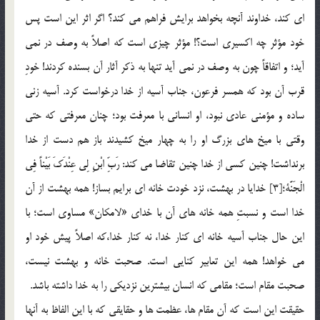
اي كند، خداوند آنچه بخواهد برايش فراهم مي كند؟ اگر اثر اين است پس
خود مؤثر چه اكسيري است؟! مؤثر چيزي است كه اصلاً به وصف در نمي
آيد؛ و اتفاقاً چون به وصف در نمي آيد تنها به ذكر آثار آن بسنده كردند! خودِ
قرب آن بود كه همسر فرعون، جناب آسيه از خدا درخواست كرد. آسيه زني
ساده و مؤمني عادي نبود، او انساني با معرفت بود؛ چنان معرفتي كه حتي
وقتي با ميخ هاي بزرگ او را به چهار ميخ كشيدند باز هم دست از خدا
برنداشت! چنين كسي از خدا چنين تقاضا مي كند: رَبِّ ابْنِ لِي عِنْدَكَ بَيْناً فِي
الْجَنَّة؛[3] خدايا در بهشت، نزد خودت خانه اي برايم بساز! همه بهشت از آن
خدا است و نسبتِ همه خانه هاي آن با خداي «لامكان» مساوي است؛ با
اين حال جناب آسيه خانه اي كنار خدا، نه كنار خدا،كه اصلاً پيش خود او
مي خواهد! همه اين تعابير كنايي است. صحبت خانه و بهشت نيست،
صحبت مقام است؛ مقامي كه انسان بيشترين نزديكي را به خدا داشته باشد.
حقيقت اين است كه آن مقام ها، عظمت ها و حقايقي كه با اين الفاظ به آنها