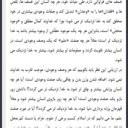
ضعف هاي فراواني دارد. طيّ حيات خود، هر چه انسان اين ضعف ها، نقص
ها و «فقدان»ها را به «وجدان» تبديل كند و صفات وجودي بيشتري در خود
محقق كند به خدا نزديك تر مي شود؛ چرا كه خداوند كمال مطلق و «وجود
محض» است، بنابراين هر چه يك موجود حظّش از وجود بيشتر باشد به خدا
نزديك تر است؛ مثلاً هر چه صفت «علم» كه يك وصف وجودي است، در
انسان بيشتر تقويت گردد و معلومات او بيشتر شود، بيشتر به خدا نزديك مي
شود.
در ارزيابي اين نظر بايد بگوييم كه هر وصف وجودي، موجب تقرب به خداوند
نمي شود. اضافه شدن وزن بدن و چاقي يك صفت وجودي است؛ آيا هر چه
انسان وزنش بيشتر و چاق تر شود به خدا نزديك تر مي گردد؟! داشتن زور
بازو يك صفت وجودي است؛ آيا هر چه زور بازوي انسان بيشتر شود و مثلاً
قهرمان وزنه برداري دنيا شود، به خدا نزديك تر مي گردد؟! آيا در مورد صفت
علم، ما مي دانيم كه در اسلام كسب برخي از علوم، حرام يا دست كم محل