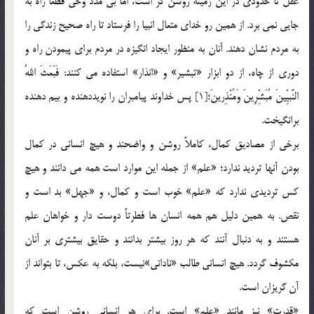
عقل تا حدودي در اين زمينه روشن گر است، اما بي مدد وحي قطعاً راه به
جايي نمي برد. از همين رو خداي متعال انبيا را فرستاد تا راه صحيح زندگي را
به مردم نشان دهند. آنان به منظور ايجاد انگيزه در مردم براي پيمودن راه و
دوري از چاه، از دو ابزار «تبشير» و «انذار» استفاده مي كنند: فَبَعَثَ اللهُ
النَّبيِّينَ‌ مُبَشِّرِينَ وَ‌مُنْذِرينَ؛[1] پس خداوند پيامبران را نويددهنده و بيم دهنده
برانگيخت.
برخي از مصاديق كمال، كاملاً روشن و واضحند و هيچ انساني در كمال
بودن آنها ترديد ندارد؛ «علم» از جمله اين موارد است همه مي دانند و هيچ
كس ترديدي ندارد كه «علم» خوب است و كمال، و «جهل» بد است و
نقص. به همين دليل هم همه انسان ها فطرتاً دوست دار و خواهان علم
هستند و به دنبال آنند كه هر روز بيشتر بدانند و حقايق بيشتري بر آنان
مكشوف گردد. هيچ انساني طالب «ناداني»‌نيست، بلكه به عكس، تا بتواند از
آن گريزان است.
«قدرت» نيز مانند «علم» است. براي هر انساني روشن است كه