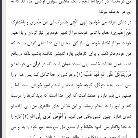
من در مدينه كار دارم! اما ديدم با يك ماشين سواري لوكس آمده اند كه به
زور مرا به مكه ببرند!
در دعاي عرفه مي خوانيم: اِلهي اَغْنِني بِتَدْبيركَ لي عَنْ تَدْبيري و بِاخْتيارِكَ
عَنْ اِخْتياري؛ خدايا با تدبير خودت مرا از تدبير خودم بي نياز گردان و با اختيار
خودت مرا از اختيار خودم بي نياز كن. معناي اين دعا تنبلي كردن نيست كه
من خودم فكر نكنم و براي كارهايم چاره انديشي نداشته باشم، بلكه در واقع
طلب همان عنايات خاصه الهي است؛ همان است كه در قرآن مي فرمايد: وَ
مَنْ يَتَوَكَّلْ عَلَي اللهِ فَهُوَ حَسْبُهُ؛[1] و هركس بر خدا توكل كند پس خدا او را
بس است. بنده متوكّل، گرچه خود به دنبال انجام امور خويش است، اما از
صميم دل باور دارد و معتقد است كه اين خدا است كه بايد كارها را درست
كند و امور را به انجام برساند. و اين تلاش هاي ظاهري من، بي اراده او
ثمري ندارد. چنين كسي وقتي مي گويد: وَ أُفَوِّضَ أَمري إِلَي اللهِ؛[2] كارم را
به خدا واگذار مي كنم؛ حقيقتاً و از صدق دل سررشته امور خود را به او مي
سپارد، گرچه بر حسب تكليف، در ظاهر خودش نيز تلاش مي كند.