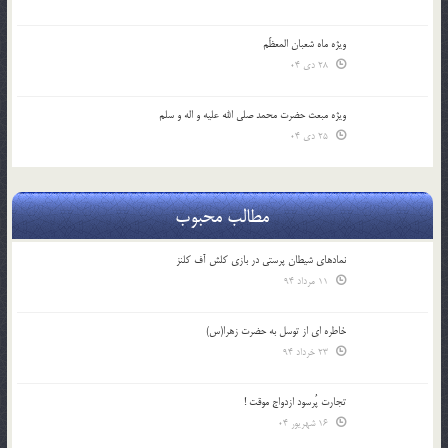
ویژه ماه شعبان المعظّم
28 دی 04
ویژه مبعث حضرت محمد صلی الله علیه و اله و سلم
25 دی 04
مطالب محبوب
نمادهای شیطان پرستی در بازی کلش آف کلنز
11 مرداد 94
خاطره ای از توسل به حضرت زهرا(س)
23 خرداد 94
تجارت پُرسود ازدواج موقت !
16 شهریور 04