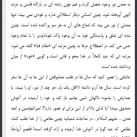
به معدن نور وجود متصل گردد و هم چون رشته اي در بارگاه قدس و عزت
الهي آويخته شود. چنين انساني ديگر استقلالي ندارد و خودي نمي بيند، تنها
معدني از نور مي بيند كه شعاع هاي آن به هر سو پراكنده شده است. چنين
بنده اي تعلق و وابستگي خود به آن وجود پاك نفوذناپذير را با تمام وجود
حس مي كند. در اصطلاح عرفا به چنين مرتبه‌ اي «مقام فنا» گفته مي شود.
مرتبه اي كه عبد كاملاً در خدا محو و فاني است و گويي «خود» از ميان
برداشته شده است.
عاشقي را تصور كنيد كه سال ها در طلب معشوقش از اين جا به آن جا سفر
كرده است. سال ها آرزو داشته لااقل يك بار، هر چند از دور، او را ببيند، يا
صدايش را بشنود؛ ناگهان شبي چشم باز كند و خود را آرميده در آغوش
معشوق ببيند! آيا لذتي بالاتر از اين براي او تصور دارد؟! اميرالمؤمنين و ائمه
هدي ـ عليهم السّلام ـ در مناجات شعبانيه چنين مقامي را از خدا طلب كنند؛
مقامي كه عبد گويا در آغوش خدا آرميده و آرام گرفته است! فَتَصِيرَ اَرْواحُنا