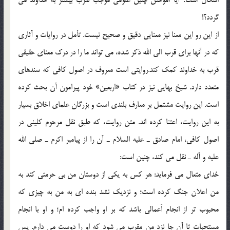
اشكال است؛ آيا آموختن چنين علومي موجب تقرّب بيشتر به خداوند مي
گردد؟!
از اين رو اين معنا نيز معنايي دقيق و صحيح نيست. تأمل در روايات و آثاري
كه در آنها براي قرب الي الله ذكر شده، مي تواند ما را در درك معناي حقيقي
قرب به خداوند كمك كند.روايتي است معروف در اصول كافي كه سندهاي
متعدد دارد. شيخ بهايي نيز در كتاب «اربعين» خود پيرامون آن بحث كرده
است. اين روايت مشتمل بر معارف بلندي است و بزرگان علماي اخلاق بسيار
به اين روايت، اعتنا كرده اند. متن روايت، كه طبق نقل مرحوم كليني در
اصول كافي، امام صادق ـ عليه السلام ـ آن را از پيامبر اكرم ـ صلي الله
عليه و آله ـ نقل مي كند، چنين است:
خداي متعال مي فرمايد: هر كس به يكي از دوستان من بي حرمتي كند به
من اعلان جنگ كرده است؛ و نزديك نشد بنده اي به من به چيزي كه
محبوب تر از انجام اَعمالي باشد كه بر او واجب كرده ام؛ و او با انجام
مستحبات تا آن جا نزد من مقرب مي شود كه او را دوست مي دارم. پس