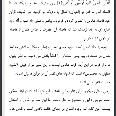
فَتَدَلّي. فَكانَ قابَ قَوْسَيْنِ أَوْ أَدني؛[3] پس نزديك آمد و نزديكتر شد تا
فاصله اش به قدر دو (انتهاي) كمال يا نزديك تر گرديد. مي گويند، قرآن
خود فاصله مكاني را تصوير كرده و فرموده، پيامبر ـ صلي الله عليه و آله ـ به
اندازه اي به خدا نزديك شد كه فاصله آن حضرت با خداي متعال از فاصله
دو كمان نيز كمتر بود!
با توجه به ادله قطعي كه در مورد جسم نبودن و زمان و مكان نداشتن خداوند
متعال در دست داريم، چنين سخناني را قطعاً باطل مي دانيم. به طور يقين،
مراد از قرب در اين آيه، قرب مكاني نيست و اين تعبير نيز از قبيل «تشبيه
معقول به محسوس» است كه نمونه هاي نظير آن در قرآن فراوان است.
حقيقت «قرب الي الله»
برخي معناي ديگري براي «قرب الي الله» مطرح كرده اند كه در ابتدا ممكن
است تعريفي دقيق و صحيح به نظر برسد، اما اين معنا نيز خالي از اشكال
نيست. آنان گفته اند، وجود انسان در ابتداي خلقت ناقص است و نقص ها و