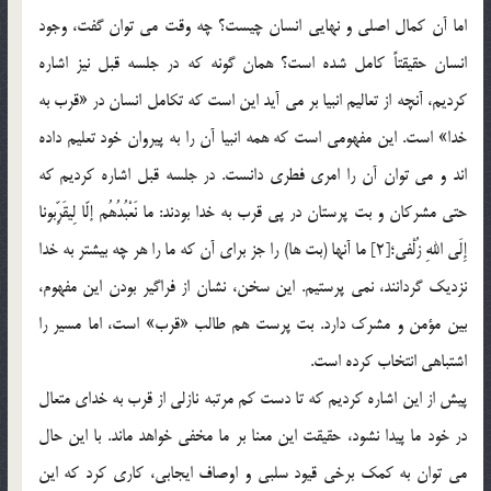
اما آن كمال اصلي و نهايي انسان چيست؟ چه وقت مي توان گفت، وجود
انسان حقيقتاً كامل شده است؟ همان گونه كه در جلسه قبل نيز اشاره
كرديم، آنچه از تعاليم انبيا بر مي‌ آيد اين است كه تكامل انسان در «قرب به
خدا»‌ است. اين مفهومي است كه همه انبيا آن را به پيروان خود تعليم داده
اند و مي توان آن را امري فطري دانست. در جلسه قبل اشاره كرديم كه
حتي مشركان و بت پرستان در پي قرب به خدا بودند: ما نَعْبُدُهُم إلّا لِيقَرِّبونا
إِلَي اللهِ زُلْفي؛[2] ما آنها (بت ها) را جز براي آن كه ما را هر چه بيشتر به خدا
نزديك گردانند، نمي پرستيم. اين سخن، نشان از فراگير بودن اين مفهوم،
بين مؤمن و مشرك دارد. بت پرست هم طالب «قرب» است، اما مسير را
اشتباهي انتخاب كرده است.
پيش از اين اشاره كرديم كه تا دست كم مرتبه نازلي از قرب به خداي متعال
در خود ما پيدا نشود، حقيقت اين معنا بر ما مخفي خواهد ماند. با اين حال
مي توان به كمك برخي قيود سلبي و اوصاف ايجابي، كاري كرد كه اين