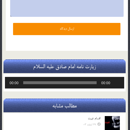
زیارت نامه امام صادق علیه السلام
پخش‌کننده
00:00
00:00
صوت
مطالب مشابه
اقسام غيبت
29 اسفند 03