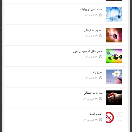
عزت نفس در روايات
29 اسفند 03
سه رذیله شیطانی
29 اسفند 03
حسن خلق در سيره ي نبوي
29 اسفند 03
چراغ راه
29 اسفند 03
سه رذیله شیطانی
24 شهریور 03
اقسام غيبت
24 شهریور 03