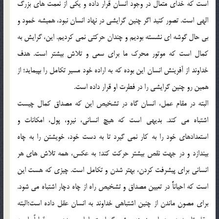
است كه خداي متعال در وجود انسان قرار داده و يكي از نعمت هاي بزرگ
الهي است. تصور كنيد اگر چنين گرايشي در نهاد انسان نبود، هميشه خمود و
بي حال گوشه اي نشسته بوديم و چندان حركتي نمي كرديم. اين، گرايش به
كمال است كه موتور محرك ما براي سعي و تلاش بيشتر است. هدف
خداوند از آفرينش انسان اين بوده كه به اراده خود مسير تكامل را بپيمايد؛ از
همين رو چنين گرايشي را در فطرت او قرار داده است.
البته در مقام عمل، انسان گاه در تشخيص اين كه مصداق كمال چيست
اشتباه مي كند. بديهي است كه هيچ انساني، نيرو، پول، امكانات و
استعدادهاي خود را به كار نمي گيرد تا به دست خود، خويشتن را به چاه
بيندازد و در جهت نقص بيشتر حركت كند؛ به عكس، همه تلاش هاي هر
انساني براي پيشرفت كردن، بهتر شدن و تكامل است. چيزي كه هست اين
است كه احياناًً در تعيين مصداق و تشخيص راه از چاه دچار اشتباه مي شود.
براي مصون ماندن از چنين اشتباهي خداوند به انسان عقل داده است؛‌البته