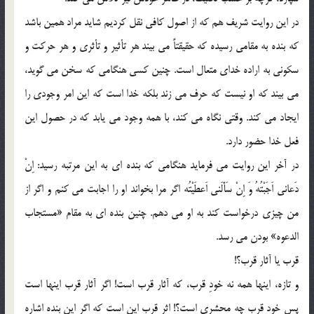
در اين روايت شريف هم كه از اصول كافي نقل كرديم شايد مراد همين باشد
كه بنده به مقامي رسيده كه حقيقتاً مي بيند هر تأثير و تأثري و هر حركت و
سكوني به اراده خداي متعال است. چنين كسي هنگامي كه سخن مي گويد،
مي بيند كه او نيست كه حرف مي زند بلكه خدا است كه اين امر وجودي را
ايجاد مي كند. وقتي نگاه مي كند، با همه وجود مي يابد كه در حصول اين
فعل خدا حضور دارد.
در آخر اين روايت مي فرمايد هنگامي كه بنده اي به اين مرتبه رسيد: اِنْ
دَعاني اَجَبْتُهُ وَ‌ اِنْ سَأَلَني اَعطَيْتُه اگر مرا بخواند او را اجابت مي كنم و اگر از
من چيزي درخواست كند به او مي دهم. چنين بنده اي به مقام «مستجاب
الدعوه» بودن مي رسد.
قرب يا آثار قرب؟!
و تازه، اينها همه نه خودِ قرب، كه آثار قرب است! اگر آثار قرب اينها است
پس خود قرب چه محشري است؟! اثر قرب اين است كه اگر اين بنده اشاره