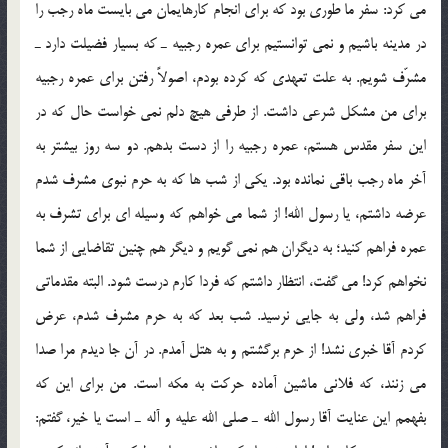
مي كرد: سفر ما طوري بود كه براي انجام كارهايمان مي بايست ماه رجب را
در مدينه باشيم و نمي توانستيم براي عمره رجبيه ـ كه بسيار فضيلت دارد ـ
مشرّف شويم. به علت تعهدي كه كرده بودم، اصولاً رفتن براي عمره رجبيه
براي من مشكل شرعي داشت. از طرفي هيچ دلم نمي خواست حال كه در
اين سفر مقدس هستم، عمره رجبيه را از دست بدهم. دو سه روز بيشتر به
آخر ماه رجب باقي نمانده بود. يكي از شب ها كه به حرم نبوي مشرف شدم
عرضه داشتم، يا رسول الله! از شما مي خواهم كه وسيله اي براي تشرف به
عمره فراهم كنيد؛ به ديگران هم نمي گويم و ديگر هم چنين تقاضايي از شما
نخواهم كرد! مي گفت، انتظار داشتم كه فردا كارم درست شود. البته مقدماتي
فراهم شد، ولي به جايي نرسيد. شب بعد كه به حرم مشرف شدم، عرض
كردم آقا خبري نشد! از حرم برگشتم و به هتل آمدم. در آن جا ديدم مرا صدا
مي زنند، كه فلاني ماشين آماده حركت به مكه است. من براي اين كه
بفهمم اين عنايت آقا رسول الله ـ صلي الله عليه و آله ـ است يا خير، گفتم: