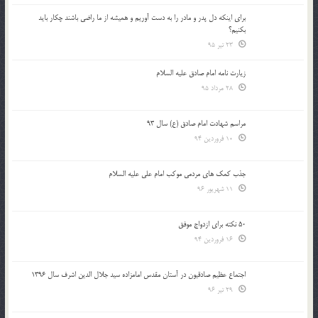
براي اينكه دل پدر و مادر را به دست آوريم و هميشه از ما راضي باشند چكار بايد
بكنيم؟
23 تیر 95
زیارت نامه امام صادق علیه السلام
28 مرداد 95
مراسم شهادت امام صادق (ع) سال 93
10 فروردین 94
جذب کمک های مردمی موکب امام علی علیه السلام
11 شهریور 96
50 نکته برای ازدواج موفق
16 فروردین 94
اجتماع عظیم صادقیون در آستان مقدس امامزاده سید جلال الدین اشرف سال 1396
29 تیر 96