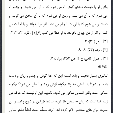
وقتي او را دوست داشتم گوش او مي شوم كه با آن مي شنود، و چشم او
مي شوم كه با آن مي بيند، و زبان او مي شوم كه با آن سخن مي گويد، و
دست او مي شوم كه با آن كار انجام مي دهد. اگر مرا بخواند او را اجابت مي
كنم؛ و اگر از من چيزي بخواهد به او عطا مي كنم. [4][1] . بقره (2)، 213.
[2] . زمر (39)، 3.
[3] . نجم (53)، 8 ـ‌9.
[4] . اصول كافي، ج 2، ص 252، روايت 7.
@#@
تعابيري بسيار عجيب و بلند است؛ اين كه خدا گوش و چشم و زبان و دست
بنده اي شود! به راستي خداوند چگونه گوش وچشم انسان مي شود؟ چگونه
ممكن است وقتي انساني سخن مي گويد، بگوييم اين او نيست كه حرف مي
زند، خدا است كه زبان به سخن باز كرده است؟! بزرگان در شرح و تفسير اين
حديث بيان هاي مختلفي ذكر كرده اند. آنچه مسلّم است قطعاً ظاهر معاني