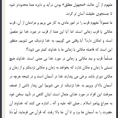
مفهوم از آن حالت «مجهول مطلق» بودن درآيد و دايره معنا محدودتر شود
تا جستجوي حقيقت آسان تر گردد.
ما معمولاً مفهوم قرب را در امور مادي به كار مي بريم و مرادمان از آن، قرب
مكاني يا قرب زماني است. اما آيا اين معنا از قرب در مورد خدا نيز متصوَّر
است و امكان دارد؟ آيا وقتي مي گوييم، به خدا نزديك مي شويم، منظور
اين است كه فاصله مكاني يا زماني ما با خداوند كمتر مي شود؟!
مسلّماً قرب و بعد مكاني و زماني در مورد خدا بي معني است. خداوند هيچ
نسبتي با زمان و مكان ندارد كه بخواهد به زمان و مكاني نزديكتر و از زمان و
مكاني دورتر باشد. برخي مي پندارند خدا در آسمان است و در نتيجه هرچه در
آسمان بالاتر برويم به خدا نزديك تر مي شويم! اين پندار ناشي از ضعف
معرفت اين افراد در مورد خداي متعال است. اينان گاهي در تأييد سخن خود
به معراج پيامبر اسلام ـ صلي الله عليه و آله ـ اشاره مي كنند كه خداوند آن
حضرت را به آسمان ها برد و تا آن جا بالا رفت كه قرآن مي فرمايد: ثُمَّ دَنا