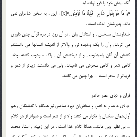
آنكه بينش خود را فرو نهاده ايد…
«وَ مَا هُوَ بِقَوْلِ شَاعِرٍ قَلِيلًا مَّا تُؤْمِنُون»‏[x] : اين , به سخن شاعران نمى
ماند.. پذيرشتان اندك است .
خـداونـدان سـخـن , و استادان بيان , در آن روز, در باره قرآن چنين داورى
مى كردند, وآن را يك پـديده نو, و والاتر از انديشه انسانها مى دانستند,
كشش آن آنان رامجذوب , و از درخشش آن , پاك مـرعوب گشته بودند.
گاهى شعر و گاهى سحرش مى ناميدند, ولى مى دانستند: زيباتر از شعر و
فريباتر از سحر است … چرا چنين مى گفتند.
قرآن و ادباى عصر حاضر
ادبـاى عـصـر حـاضر, و سخنوران دوره معاصر, نيز همگام با گذشتگان , هم
آواز,همان سخنان را تكرار مى كنند: والاتر از شعر است و شيواتر از هر كلام
… بى نظير وبى مانند… همانا كلام خدا است . در اين زمينه , استاد محمد