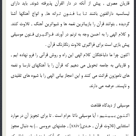
قاريان مصرى , پيش از آنكه در دار القرآن پذيرفته شوند, بايد داراى
ليسانسيه دارالفنون باشند تـا بـا فـنـون تـرانه ها, و انواع آهنگها آشنا
گرديده , بتوانند قرآن را بازيباترين نغمه ها و شيواترين آهنگ , تلاوت كنند.
و كلام الهى را به احسن وجه به ترنم در آورند. فـراگـيـرى فـنون موسيقى
پيش بازى است براى فراگيرى تلاوت رنگارنگ قرآن .
اكنون چرا ما دلباختگان كلام الهى اين راه و روش قرآنى را فرو نهاده ايم ,
و قاريانى به جامعه تحويل مى دهيم كه قرآن را با آهنگهاى نارسا و نغمه
هاى ناموزون قرائت مى كنند و اين اعجاز بيانى الهى را با شيوه هاى تقليدى
و ناپسند, عرضه مى دارند.
موسيقى از ديدگاه فقاهت
اكـنـون بـبـيـنـيم : آيا موسيقى ذاتا حرام است . تا براى تجويز آن در موارد
استثنايى (تلاوت قرآن , حـدى[xxiv] , جشنهاى عروسى …) به دنبال مجوز