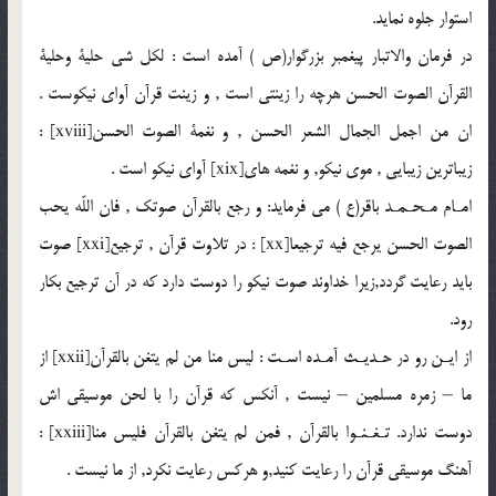
استوار جلوه نمايد.
در فرمان والاتبار پيغمبر بزرگوار(ص ) آمده است : لكل شى حلية وحلیة
القرآن الصوت الحسن هرچه را زينتى است , و زينت قرآن آواى نيكوست .
ان من اجمل الجمال الشعر الحسن , و نغمة الصوت الحسن[xviii] :
زيباترين زيبايى , موى نيكو, و نغمه هاى[xix] آواى نيكو است .
امـام مـحـمـد باقر(ع ) مى فرمايد: و رجع بالقرآن صوتك , فان اللّه يحب
الصوت الحسن يرجع فيه ترجيعا[xx] : در تلاوت قرآن , ترجيع[xxi] صوت
بايد رعايت گردد,زيرا خداوند صوت نيكو را دوست دارد كه در آن ترجيع بكار
رود.
از ايـن رو در حـديـث آمـده اسـت : ليس منا من لم يتغن بالقرآن[xxii] از
ما – زمره مسلمين – نيست , آنكس كه قرآن را با لحن موسيقى اش
دوست ندارد. تـغـنـوا بالقرآن , فمن لم يتغن بالقرآن فليس منا[xxiii] :
آهنگ موسيقى قرآن را رعايت كنيد,و هركس رعايت نكرد, از ما نيست .