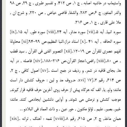
واستيعاب در حاشيه اصابه , ج 1, ص 412. و تفسير طبرى , ج 29, ص 98
والدر المنثور, ج 6,ص 283. والشفا, قاضى عياض , ص 220, و شرح ان ,
ملا على قارى , ج 1, ص 316.
سوره انبيا, آيه 5..[vii] سوره مدثر, آيه 24..[viii] سوره طور, آيه 15..[ix]
سوره الحاقه , آيه 41 ..[x] استاد دراز،النبا العظيم،ص 99-94.[xi] محاولة
لفهم عصري للقرآن ص 19-12..[xii] التصوير الفنى فى القرآن , سيد قطب
, ص 80..[xiii] رافعى،اعجاز القرآن،ص 216-188..[xiv] فاصله , در آيه
ها, بجاى قافيه در شعر, و رديف در جمع است ..[xv] اصول كافى , ج 2,
ص 614, رقم 3..[xvi] 17. حـروف مد و لين : حروف كشش دار است
مانند: واو, يا, الف كه هرگاه پيش از حرف روى آخرين حرف قافيه قرار گيرند,
موجب كشش و نرمش مى شوند, و آوايى دلنشين ايجادمى كنند. مانند:
خبير, بصير, عليم , لؤلؤ مكنون , حور عين , و ذات العماد فى البلادو….
همان ماخذ, ج 2, ص 615, رقم 8..[xviii] نغمه : آهنگ , ترانه ..[xix]