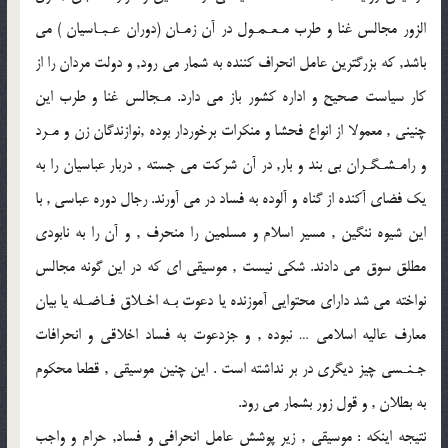
الزور مجالس غنا و طرب مـعـمـول در آن زمـان (دوران عـبـاسيان ) مى
باشد, كه بزرگترين عامل انحراف كننده به شمار مى رود, و دولت مردان را از
كار سياست صحيح و اداره كشور باز مى دارد. مـجالس غنا و طرب اين
چنينى , معمولا از انواع فحشا و منكرات برخوردار بوده ,نوازندگان زن و مـرد
و رامـشـگـران بى بند و بار, در آن شركت مى جسته , دربار عباسيان را به
يك فضاى آكنده از گناه و آلوده به فساد در مى آورند. رجال دوره عباسى , با
اين شيوه ننگين , مسير اسلام و مسلمين را منحرف , و آن را به نابودى
مطلق سوق مى دادند. شكى نيست , موسيقى اى كه در اين گونه مجالس
نواخته مى شد داراى محتوايى آموزنده يا دعوت بـه اخـلاق فـاضـله يا بيان
معارف عاليه اسلامى … نبوده , و جزدعوت به فساد اخلاقى و انحرافات
جـنـسى چيز ديگرى در بر نداشته است . اين چنين موسيقى , قطعا محكوم
به بطلان , و قول زور بشمار مى رود.
نتيجه اينكه : موسيقى , زير پوشش عامل انحرافى و فساد, حرام و واجب