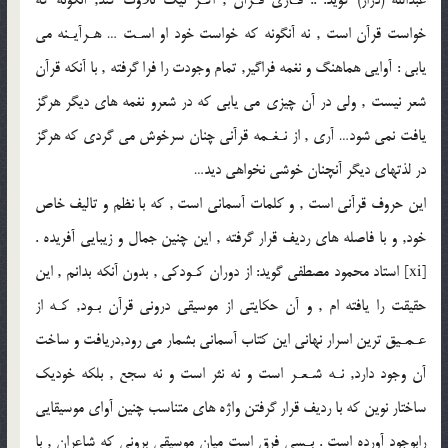
عبداللّه (دراز) گويد: .. قـارى قـرآن , اگـر نيك تلاوت كند, آنگونه كه
خواست قرآن است , نه آنگونه كه خواست خود او اسـت … هـرآيـنه مى
يابى : آوايى هماهنگ و نغمه فراگير, تمام وجودت را فرا گرفته , با آنكه قرآن
شعر نيست , ولى در آن چيزى مى يابى كه در شعرو نغمه هاى ديگر هرگز
يافت نمى شود… آرى , از نـغـمه قرآنى چنان سرخوش مى گردى كه هرگز
در لذتهاى ديگر آنچنان خوشى نخواهى ديد…
اين حروف قرآنى است , و كلمات آسمانى است , كه با نظم و تاليف خاص
خود, و با فاصله هاى رديف قرار گرفته , اين چنين جمال و زيبايى آفريده .
[xi] استاد محمود مصطفى گويد: از دوران كـودكى , بدون آنكه بدانم , اين
حقيقت را يافته ام , و آن حكايتى از موسيقى درونى قرآن بـود, كـه از
عـمـيق ترين اسرار نهانى اين كتاب آسمانى بشمار مى رود,دريافت و ساخت
آن وجود دارد, نـه شـعـر است و نه نثر است و نه سجع , بلكه خوديك
ساختار نوين كه با رديف قرار گرفتن واژه هاى متناسب چنين آواى موسيقايى
رابوجود آورده است . بـسى فرق است ميان موسيقى برونى كه شاعران , با