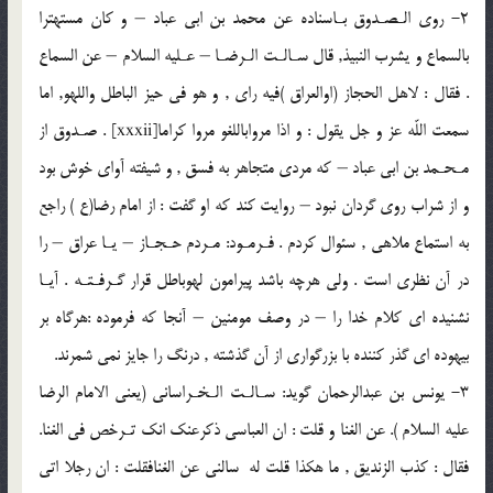
2- روى الـصـدوق بـاسناده عن محمد بن ابى عباد – و كان مستهترا
بالسماع و يشرب النبيذ, قال سـالـت الـرضـا – عـليه السلام – عن السماع
. فقال : لاهل الحجاز (اوالعراق )فيه راى , و هو فى حيز الباطل واللهو, اما
سمعت اللّه عز و جل يقول : و اذا مرواباللغو مروا كراما[xxxii] . صـدوق از
مـحـمد بن ابى عباد – كه مردى متجاهر به فسق , و شيفته آواى خوش بود
و از شراب روى گردان نبود – روايت كند كه او گفت : از امام رضا(ع ) راجع
به استماع ملاهى , سئوال كردم . فـرمـود: مـردم حـجـاز – يـا عراق – را
در آن نظرى است . ولى هرچه باشد پيرامون لهوباطل قرار گـرفـتـه . آيـا
نشنيده اى كلام خدا را – در وصف مومنين – آنجا كه فرموده :هرگاه بر
بيهوده اى گذر كننده با بزرگوارى از آن گذشته , درنگ را جايز نمى شمرند.
3- يونس بن عبدالرحمان گويد: سـالـت الـخـراسانى (يعنى الامام الرضا
عليه السلام ). عن الغنا و قلت : ان العباسى ذكرعنك انك تـرخص فى الغنا.
فقال : كذب الزنديق , ما هكذا قلت له سالنى عن الغنافقلت : ان رجلا اتى