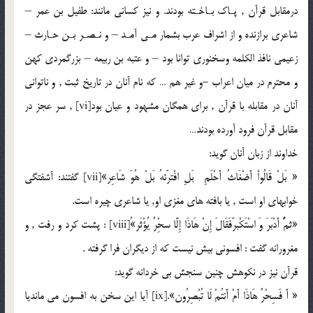
درمقابل قرآن , پـاك بـاخـته بودند. و نيز كسانى مانند: طفيل بن عمر –
شاعرى برازنده و از اشراف عرب بشمار مـى آمـد – و نـصـر بـن حـارث –
زعيمى نافذ الكلمه وسخنورى توانا بود – و عتبه بن ربيعه – بزرگمردى كهن
و محترم در ميان اعراب -و غير هم … كه نام آنان در تاريخ ثبت , و ناتوانى
آنان در مقابله با قرآن , براى همگان مشهود و عيان بود[vi] , سر عجز در
مقابل قرآن فرود آورده بودند…
خداوند از زبان آنان گويد:
« بَلْ قَالُواْ أَضْغَاثُ أَحْلَمِ بَلِ افْترََئهُ بَلْ هُوَ شَاعِر»[vii] گفتند: آشفتگى
خوابهاى او است , يا بافته هاى مغزى او, يا شاعرى چيره است.
«ثمُ‏َّ أَدْبَرَ وَ اسْتَكْبرََفَقَالَ إِنْ هَاذَا إِلَّا سحِْرٌ يُؤْثَر»ُ[viii] : پشت كرد و رفت , و
مغرورانه گفت : افسونى بيش نيست كه از ديگران فرا گرفته .
قرآن نيز در نكوهش چنين سنجش بى خردانه گويد:
« أَ فَسِحْرٌ هَاذَا أَمْ أَنتُمْ لَا تُبْصِرُون»‏.[ix] آيا اين سخن به افسون مى مانديا