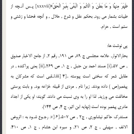
ظَهَرَ مِنهَْا وَ مَا بَطَنَ وَ الْاثْمَ وَ الْبَغْىَ بِغَيرِْ الْحَقّ»[xxxvii] پـس آنـچه از
طيبات بشمار مى رود, بحكم عقل و شرع , حلال , و آنچه فحشا و زشتى و
ستم است , حرام.
پي نوشت ها:
بحارالانوار, علامه مجلسى ج 89, ص 191, رقم 2, از جامع الاخبار صدوق
, ص 57..[i] مسند احمد بن حنبل , ج 1, ص 269..[ii] يعنى پراكنده , در
مقابل شعر كه سخنى است پيوسته ..[iii] 4.لـقبى است كه مشركان به
پيغمبر(ص ) داده بودند. زيرا نام , مردى از قبيله خزاعه بود, و بابت پرستى
مخالفت مى ورزيد, لذا او را به وى نسبت مى دادند. گويند: او يكى از اجداد
مادرى پيغمبر بوده است (نهايه ابن اثير, ج 4, ص 144).
مستدرك حاكم نيشابورى , ج2 , ص 507..[v] 6. رجـوع شـود به : الروض
الانف , سهيلى , ج 2, ص 21, و سيره ابن هشام , ج 1, ص 410.