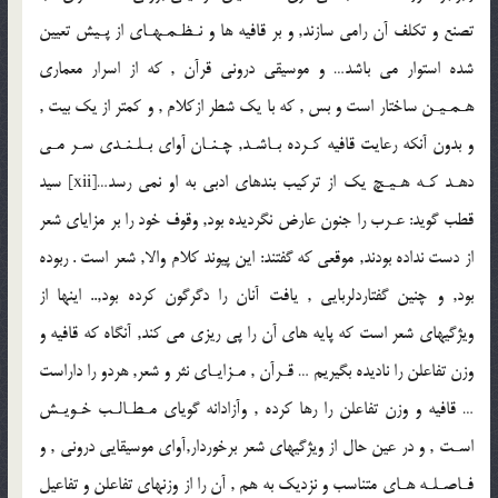
تصنع و تكلف آن رامى سازند, و بر قافيه ها و نـظـمـهـاى از پـيش تعيين
شده استوار مى باشد… و موسيقى درونى قرآن , كه از اسرار معمارى
هـمـيـن ساختار است و بس , كه با يك شطر ازكلام , و كمتر از يك بيت ,
و بدون آنكه رعايت قافيه كـرده بـاشـد, چـنـان آواى بـلـنـدى سـر مـى
دهـد كـه هـيـچ يك از تركيب بندهاى ادبى به او نمى رسد…[xii] سيد
قطب گويد: عـرب را جنون عارض نگرديده بود, وقوف خود را بر مزاياى شعر
از دست نداده بودند, موقعى كه گفتند: اين پيوند كلام والا, شعر است . ربوده
بود, و چنين گفتاردلربايى , يافت آنان را دگرگون كرده بود,.. اينها از
ويژگيهاى شعر است كه پايه هاى آن را پى ريزى مى كند, آنگاه كه قافيه و
وزن تفاعلن را ناديده بگيريم … قـرآن , مـزايـاى نثر و شعر, هردو را داراست
… قافيه و وزن تفاعلن را رها كرده , وآزادانه گوياى مـطـالـب خـويـش
اسـت , و در عين حال از ويژگيهاى شعر برخوردار,آواى موسيقايى درونى , و
فـاصـلـه هـاى متناسب و نزديك به هم , آن را از وزنهاى تفاعلن و تفاعيل