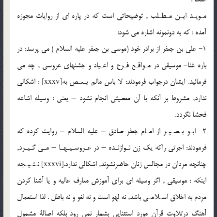
مـويـد ايـن مـطـلب , توضيحاتى است كه در پاره اى از روايات مجوزه
آمده : كه به دونمونه اشاره مى شود:
1- على بن جعفر از برادر خود (موسى بن جعفر عليه السلام ) مى پرسد: در
باره غنا- موسيقى در مـواقـع فـرح و اعـياد و جشنهاى عروسى , چه مى
فرمائيد. ايشان درجواب فرمودند: لا باس مالم يـعـص به[xxxv] : اشكالى
ندارد, مشروط بر آنكه با آن معصيتى انجام نشود – يعنى : وسيله اشاعه
فحشا نگردد.
2- ابـو بـصـيـر از امـام جعفر صادق – عليه السلام – روايت كرده كه
فرمودند: اجرتى راكه يك زن نـوازنـده – در عـروسـيـهـا – مـى گـيـرد,
چنانچه مردان در مجالس زنان حاضرنشوند, اشكالى ندارد.[xxxvi] نـتـيـجه
اينكه : موسيقى , اگر وسيله اى براى آموزش معارف عاليه و يا آشنا كردن
مردم به اخلاق اسـلامـى باشد, نه لهو است و نه لغو و نه باطل . لذا استعمال
آهنگ درتلاوت قرآن مورد استثنايى بشمار نمى رود بلكه اصالة مشمول