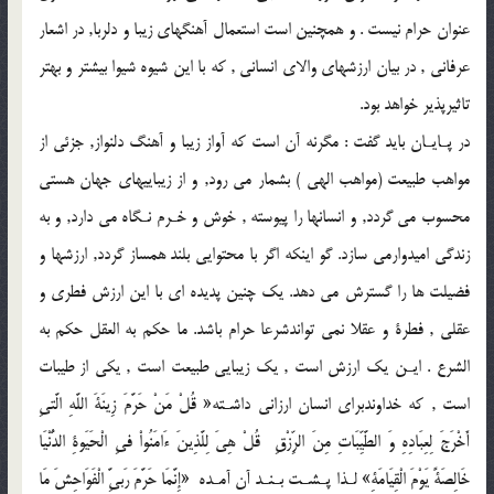
عنوان حرام نيست . و همچنين است استعمال آهنگهاى زيبا و دلربا, در اشعار
عرفانى , در بيان ارزشهاى والاى انسانى , كه با اين شيوه شيوا بيشتر و بهتر
تاثيرپذير خواهد بود.
در پـايـان بايد گفت : مگرنه آن است كه آواز زيبا و آهنگ دلنواز, جزئى از
مواهب طبيعت (مواهب الهى ) بشمار مى رود, و از زيباييهاى جهان هستى
محسوب مى گردد, و انسانها را پيوسته , خوش و خـرم نـگاه مى دارد, و به
زندگى اميدوارمى سازد. گو اينكه اگر با محتوايى بلند همساز گردد, ارزشها و
فضيلت ها را گسترش مى دهد. يك چنين پديده اى با اين ارزش فطرى و
عقلى , فطرة و عقلا نمى تواندشرعا حرام باشد. ما حكم به العقل حكم به
الشرع . ايـن يك ارزش است , يك زيبايى طبيعت است , يكى از طيبات
است , كه خداوندبراى انسان ارزانى داشـته« قُلْ مَنْ حَرَّمَ زِينَةَ اللَّهِ الَّتىِ
أَخْرَجَ لِعِبَادِهِ وَ الطَّيِّبَاتِ مِنَ الرِّزْقِ قُلْ هِىَ لِلَّذِينَ ءَامَنُواْ فىِ الْحَيَوةِ الدُّنْيَا
خَالِصَةً يَوْمَ الْقِيَامَةِ» لـذا پـشـت بـنـد آن آمـده «إِنَّمَا حَرَّمَ رَبىّ‏َِ الْفَوَاحِشَ مَا