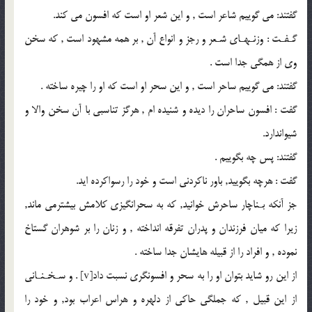
گفتند: مى گوييم شاعر است , و اين شعر او است كه افسون مى كند.
گـفـت : وزنـهـاى شـعر و رجز و انواع آن , بر همه مشهود است , كه سخن
وى از همگى جدا است .
گفتند: مى گوييم ساحر است , و اين سحر او است كه او را چيره ساخته .
گفت : افسون ساحران را ديده و شنيده ام , هرگز تناسبى با آن سخن والا و
شيواندارد.
گفتند: پس چه بگوييم .
گفت : هرچه بگوييد, باور ناكردنى است و خود را رسواكرده ايد.
جز آنكه بـناچار ساحرش خوانيد, كه به سحرانگيزى كلامش بيشترمى ماند,
زيرا كه ميان فرزندان و پدران تفرقه انداخته , و زنان را بر شوهران گستاخ
‌نموده , و افراد را از قبيله هايشان جدا ساخته .
از اين رو شايد بتوان او را به سحر و افسونگرى نسبت داد[v] . و سـخـنـانى
از اين قبيل , كه جملگى حاكى از دلهره و هراس اعراب بود, و خود را