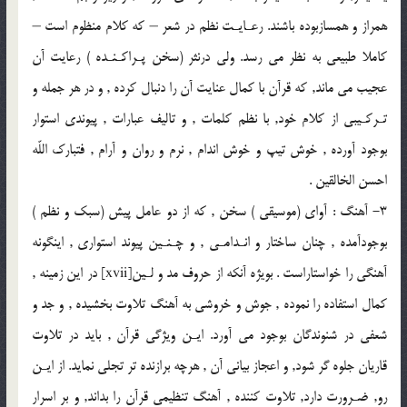
همراز و همسازبوده باشند. رعـايـت نظم در شعر – كه كلام منظوم است –
كاملا طبيعى به نظر مى رسد. ولى درنثر (سخن پـراكـنـده ) رعايت آن
عجيب مى ماند, كه قرآن با كمال عنايت آن را دنبال كرده , و در هر جمله و
تـركـيبى از كلام خود, با نظم كلمات , و تاليف عبارات , پيوندى استوار
بوجود آورده , خوش تيپ و خوش اندام , نرم و روان و آرام , فتبارك اللّه
احسن الخالقين .
3- آهنگ : آواى (موسيقى ) سخن , كه از دو عامل پيش (سبك و نظم )
بوجودآمده , چنان ساختار و انـدامـى , و چـنـين پيوند استوارى , اينگونه
آهنگى را خواستاراست . بويژه آنكه از حروف مد و لـين[xvii] در اين زمينه ,
كمال استفاده را نموده , جوش و خروشى به آهنگ تلاوت بخشيده , و جد و
شعفى در شنوندگان بوجود مى آورد. ايـن ويژگى قرآن , بايد در تلاوت
قاريان جلوه گر شود, و اعجاز بيانى آن , هرچه برازنده تر تجلى نمايد. از ايـن
رو, ضـرورت دارد, تلاوت كننده , آهنگ تنظيمى قرآن را بداند, و بر اسرار