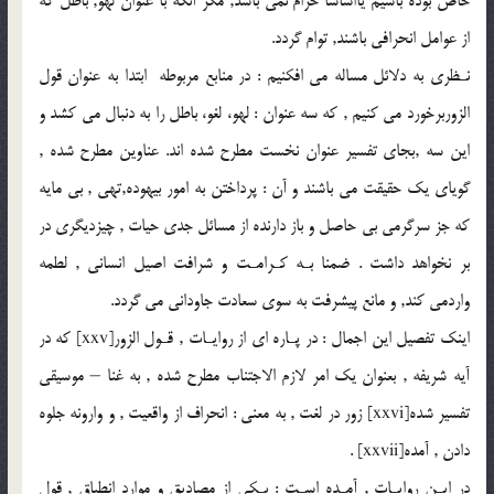
خاص بوده باشيم يااساسا حرام نمى باشد, مگر آنكه با عنوان لهو, باطل كه
از عوامل انحرافى باشند, توام گردد.
نـظرى به دلائل مساله مى افكنيم : در منابع مربوطه ابتدا به عنوان قول
الزوربرخورد مى كنيم , كه سه عنوان : لهو، لغو، باطل را به دنبال مى كشد و
اين سه ,بجاى تفسير عنوان نخست مطرح شده اند. عناوين مطرح شده ,
گوياى يك حقيقت مى باشند و آن : پرداختن به امور بيهوده,تهى , بى مايه
كه جز سرگرمى بى حاصل و باز دارنده از مسائل جدى حيات , چيزديگرى در
بر نخواهد داشت . ضمنا بـه كـرامـت و شرافت اصيل انسانى , لطمه
واردمى كند, و مانع پيشرفت به سوى سعادت جاودانى مى گردد.
اينك تفصيل اين اجمال : در پـاره اى از روايـات , قـول الزور[xxv] كه در
آيه شريفه , بعنوان يك امر لازم الاجتناب مطرح شده , به غنا – موسيقى
تفسير شده[xxvi] زور در لغت , به معنى : انحراف از واقعيت , و وارونه جلوه
دادن , آمده[xxvii] .
در ايـن روايـات , آمـده اسـت : يـكى از مصاديق و موارد انطباق , قول