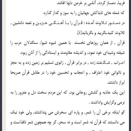
فريبا, دمساز گردد, آتشى بر خرمن دلها افكند.
كه شعله هاى تابناكش جهانيان را به سوز و گداز گذارد.
در دسـتـور تـلاوت آمـده : قـرآن را بـا آهـنـگـى حـزيـن و نغمه دلنشين ,
تلاوت كنيد.بگرييد و بگريانيد[i].
قرآن , از همان روزهاى نخست با همين شيوه شيوا, سنگدلان عرب را
شيفته وشيداى خود نمود, و انديشه مقاومت و ايستادگى را از آنان ربود.
اعـراب , شـگـفت زده , در برابر قرآن , زانوى تسليم بر زمين زده و به عجز
و ناتوانى خود اعتراف , و اعجاب و تحسين خود را در مقابل قرآن صريحا
ابراز داشتند.
اين يك جاذبه و كشش روحانى بود, كه اين مردم سخت دل و مغرور را به
نرمى وگرايش واداشت .
گو اينكه برخى آن را شعر, و پاره اى سحرش مى پنداشتند, ولى خود نيك
مى دانستند كه قرآن نه شعر است و نه سحر, گر چه همچون شعر نافذاست و