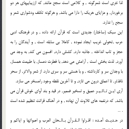
لذا نثرى است شعرگونه , و كلامى است سجع مانند, كه اززيباييهاى هر دو
برخوردار, و مزاياى هريك را دارا مى باشد, و هرگونه تكلف ودشوارى شعر و
سجع را ندارد.
اين سبك (ساختار) جديدى است كه قرآن ارائه داده , و در فرهنگ ادبى
عرب ,تحولى غريب ايجاد نموده , كاملا بى سابقه است , و آيندگان را به
عجز و تاب انداخته , جاذبه دارد, كشش دارد, افسون مى كند, به وجد مى
آورد, لذت بخش است , آرامش مى دهد, با فطرت دمساز, با طبيعت همساز,
با وجدان سر و كارداشته , و با هستى سر و سرى دارد. از شعر والاتر, از سحر
نافذتر, تا اعماق درون مى تازد, و تا آخرين نقطه وجود رامسخر مى سازد.
آرى ايـن تـاثـيـر عميق و تسخير ضمير, در قيد و بند آواى خوش قرآن مى
باشد, كه درنغمه هاى تلاوت آن نهاده , و در آهنگ قرائت تنظيم شده است
. …
در حـديـث آمـده : اقـراوا الـقـرآن بـالـحان العرب و اصواتها و اياكم و