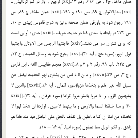
همان ماخذ, ج2 , ص 616, رقم 13..[xx] ترجيع , آواز در گلو گردانيدن ..
[xxi] بحارالانوار, ج 89, ص 190 و 191..[xxii] همان ماخذ, ج 89, ص
191 رجوع شود به پاورقى همان صحفه و نيز به شرح قاموس زبيدى ج 10,
ص 272 در رابطه با معناى غنا در حديث شريف ..[xxiii] حدى : آوايى است
كه براى شتران سر مى دهند..[xxiv] فاجتنبوا الرجس من الاوثان واجتنبوا
قول الزور. (سوره حج , آيه 30)..[xxv] رجوع شود به وسائل الشيعه , ج 12,
ص 225, باب 99, رقم 2 و 3 و 8..[xxvi] معجم مقاييس اللغه , ابن فارس
, ج 3, ص 36..[xxvii] و مـن الـنـاس من يشترى لهو الحديث ليضل عن
سبيل اللّه بغير علم و يتخذها هزوا(سوره لقمان , آيه 6)..[xxviii] والذين لا
يشهدون الزور, و اذا مروا باللغو مروا كراما (سوره فرقان , آيه 72)..[xxix]
30. و مـا خـلقنا السما والارض و ما بينهما لاعبين , لواردنا ان نتخذ لهوا لا
تخذناه من لدنا ان كنا فـاعلين بل تقذف بالحق على الباطل فيد مغه فاذا هو
زاهق . و لكم الويل مما تصفون (سوره انبيا, آيه 16 – 18).
وسائل الشيعه , ج 12, ص 228, رقم 16..[xxxi] همان ماخذ, ج 12, ص