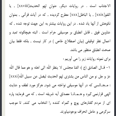
الاجتناب است . در روايات ديگر, عنوان لهو الحديث[xxviii] , يا
اللغو[xxix] , يا الباطل[xxx] مطرح گرديده , كه در آيات قرآنى , بعنوان
نكوهش از آنها ياد شده . در اين روايات بيشتر به اين جهت توجه شده , كه
عناوين فوق , قابل انطباق بر موسيقى حرام است . البته هيچگونه تعبد و
اعمال نظر توقيفى (بيان اصطلاح خاص ) در كار نيست , بلكه فقط بيان
صحت انطباق منظور مى باشد.
براى نمونه روايات زير را مى آوريم :
1- قـال الصادق (ع ): الغنا مجلس لا ينظر اللّه الى اهله و هو مما قال اللّه
عز و جل :و من الناس من يشترى لهو الحديث ليضل عن سبيل اللّه[xxxi]
: مـجـالسى كه در آنها موسيقى نواخته مى شود, هرگز مورد لطف و عنايت
الهى قرارنمى گيرد و هـمـانـا مصداق آيه شريفه است , كه مى فرمايد: پاره
اى از مردم گفتارهاى پوچ و گمراه كننده را انتخاب مى كنند, تا موجب
سرگرمى و عامل انحراف بوجودبياورند.