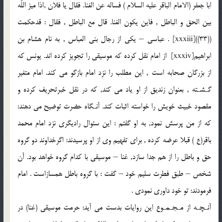
ابا جعفر (الامام الباقر عليه السلام ) فساله عن الغنا. فقال يا فلان ,اذا ميز اللّه
بين الحق و الباطل , فاين يكون الغنا. قال مع الباطل , فقال : قدحكمت
((33))[xxxiii] . عباسى – يكى از رجال بنى العباس , به نام هشام بن
ابراهيم[xxxiv] از امام نقل كرده كه موسيقى را تجويز كرده اند. يونس كه
از بزرگان صحابه است , اين مطلب را نزد امام بازگو مى كند. امام متغير
گـشـته , بعنوان زنديق از او ياد مى كند, كه در نقل خبرتحريف كرده و
مقصود خبيث خويش را خواسته اثبات كند. آنـگاه حضرت توضيح مى دهند:
كه از من پرسش نمود, به او گفتم : اين سئوال راديگرى نزد امام محمد
باقر(ع ) قبلا عرضه كرده , براى تفهيم وى از او پرسيدند: اگرخداوند دو گروه
حق و باطل را از هم جدا سازد, غنا – موسيقى با كدام گروه خواهد بود. آن
شخص – طبق فطرت سليم خود – گفت : با گروه باطل همسازاست . امام
فرمودند: تو خود داورى نمودى .
آنـچـه از مـجـمـوع اين روايات بدست مى آيد: حرمت موسيقى (غنا) در