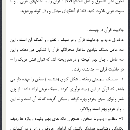
لحون اهل الفسوق و اهل الكبائر[xvi] : قرآن را, با آهنگهاى عربى , و با
صوت عربى تلاوت كنيد. فقط از آهنگهاى مبتذل و رذل گونه بپرهيزيد.
جاذبيت قرآن در چيست .
عـامـل مـهـم جـذابيت قرآن , در سبك , نظم , و آهنگ آن است . اين
سه عامل ,سنگ بنيادين ساختار سحرانگيز قرآن را تشكيل مى دهند, و اين
سه عامل , چنان بهم آميخته و در هم ريخته اند, كه نتوان نقش هريك را –
در جاذبيت قرآن – جدانشانه رفت :
1- سـبـك بـمـعنى ريخته , شكل گيرى (هندسه ) سخن را عهده دار مى
باشد, كه قرآن در اين زمينه نوآورى كرده , سبك نوينى ارائه داده : از وزن
شعر و نواى سجع ,هردو بهره گرفته , سبكى آفريده كه نه آن است و نه اين
, و از هردو بهتر است ووالاتر.
2- نـظـم : پـيـوند سخن , همچون دانه هاى بهم پكيده , واژه ها رديف
يكديگر, ومتناسب همديگر باشند, كه آواهاى حروف , و زير و بم كلمات ,