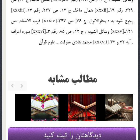
229, رقم 19..[xxxii] همان ماخذ, ج 12, ص 227, رقم 13..[xxxiii]
رجوع شود به : بحارالانوار, ج 76, ص 243..[xxxiv] قرب الاسناد, ص
121..[xxxv] وسائل الشيعه , ج 12, ص 85, رقم 3..[xxxvi] سوره اعراف
, آيه 32 و 33..[xxxvii] محمد هادي معرفت ـ علوم قرآن
مطالب مشابه
دیدگاهتان را ثبت کنید