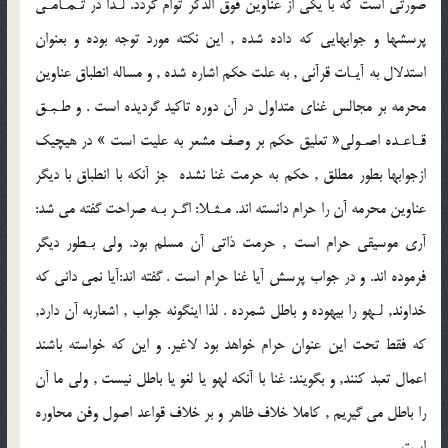
صورتى است كه با يكى از عناوين فوق الذكر توام گردد. لـذا در تـمـامـى
پرسشها و جوابهايى كه داده شده , اين نكته مورد توجه بوده و بعنوان
استدلال به آيـات قرآنى , به علت حكم اشاره شده , و مساله انطباق عناوين
محرمه بر مجالس غناى متداول در آن دوره تاكيد گرديده است . و طـبـق
قـاعـده اصـولى« تعليق حكم بر وصف مشعر به عليت است » در هيچيك
ازجوابها بطور مطلق , حكم به حرمت غنا نشده جز آنكه با انطباق با ديگر
عناوين محرمه آن را حرام دانسته اند. مـثـلا: اگـر بـه صراحت گفته مى شد:
آرى موسيقى حرام است , حرمت ذاتى آن مسلم بود. ولى بـطور ديگر
فرموده اند. و در جواب پرسش آيا غنا حرام است . گفته اند:آيا نمى دانى كه
خداوند, لـهو را بيهوده و باطل شمرده . لذا اينگونه جواب , اشعاربه آن دارد,
كه فقط تحت اين عنوان حرام خواهد بود لاغير. و اين كه خواسته باشند
اعمال تعبد كنند, و بگويند: غنا با آنكه لهو يا لغو يا باطل نيست , ولى ما آن
را باطل مى گيريم , كاملا خلاف ظاهر و بر خلاف قواعد اصول وفن محاوره
است .