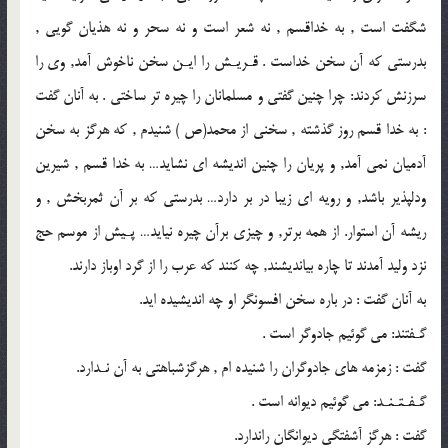
شگفت است , به خداقسم , نه شعر است و نه سحر و نه هذيان گويى ,
بدرستى كه آن سخن خداست . قـريـش را ايـن سخن ناخوش آمد, وى را
سرزنش كردند: چرا چنين گفتى و مسلمانان را چيره تر ساختى . به آنان گفت
: به خدا قسم روز گذشته , سخنى از محمد(ص ) شنيدم , كه هرگز به سخن
آدميان نمى آمد, و پريان را چنين انديشه اى نشايد… به خدا قسم , شيرين
ودلپذير باشد, و رويه اى زيبا در بر دارد… بدرستى كه بر آن ثمربخش , و
ريشه آن استوار. از همه برتر, و چيزى برآن چيره نيايد… پـيش از موسم حج
نزد وليد آمدند تا چاره بيانديشند, چه كنند كه عرب را از گرد اوباز دارند.
به آنان گفت : در باره سخن افسونگر او چه انديشيده ايد.
گـفتند: مى گوئيم جادوگر است .
گفت : زمزمه هاى جادوگران را شنيده ام , هرگزشباهتى به آن نـدارد.
گـفـتـنـد: مى گوئيم ديوانه است .
گفت : هرگز آشفتگى ديوانگان راندارد.