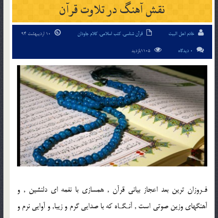
نقش آهنگ در تلاوت قرآن
خادم اهل البیت
قرآن شناسی
,
کتب اسلامی
,
کلام جاودان
10 اردیبهشت 94
0 دیدگاه
1105بازدید
فـروزان ترين بعد اعجاز بيانى قرآن , همسازى با نغمه اى دلنشين , و
آهنگهاى وزين صوتى است , آنـگـاه كه با صدايى گرم و زيبا, و آوايى نرم و