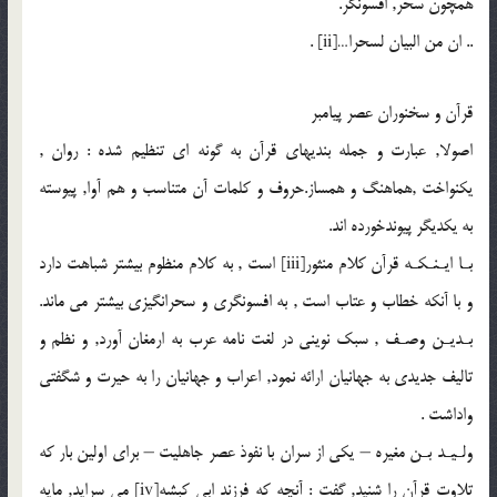
همچون سحر, افسونگر.
.. ان من البيان لسحرا…[ii] .
قرآن و سخنوران عصر پيامبر
اصولا, عبارت و جمله بنديهاى قرآن به گونه اى تنظيم شده : روان ,
يكنواخت ,هماهنگ و همساز.حروف و كلمات آن متناسب و هم آوا, پيوسته
به يكديگر پيوندخورده اند.
بـا ايـنـكـه قرآن كلام منثور[iii] است , به كلام منظوم بيشتر شباهت دارد
و با آنكه خطاب و عتاب است , به افسونگرى و سحرانگيزى بيشتر مى ماند.
بـديـن وصـف , سبك نوينى در لغت نامه عرب به ارمغان آورد, و نظم و
تاليف جديدى به جهانيان ارائه نمود, اعراب و جهانيان را به حيرت و شگفتى
واداشت .
ولـيـد بـن مغيره – يكى از سران با نفوذ عصر جاهليت – براى اولين بار كه
تلاوت قرآن را شنيد, گفت : آنچه كه فرزند ابى كبشه[iv] مى سرايد, مايه