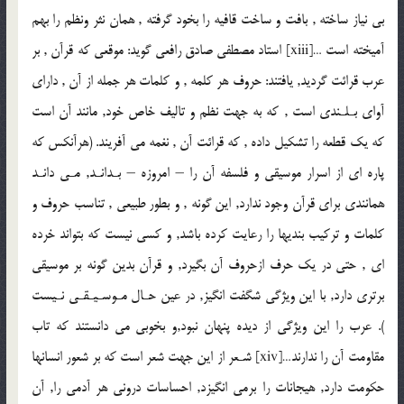
بى نياز ساخته , بافت و ساخت قافيه را بخود گرفته , همان نثر ونظم را بهم
آميخته است …[xiii] استاد مصطفى صادق رافعى گويد: موقعى كه قرآن , بر
عرب قرائت گرديد, يافتند: حروف هر كلمه , و كلمات هر جمله از آن , داراى
آواى بـلـندى است , كه به جهت نظم و تاليف خاص خود, مانند آن است
كه يك قطعه را تشكيل داده , كه قرائت آن , نغمه مى آفريند. (هرآنكس كه
پاره اى از اسرار موسيقى و فلسفه آن را – امروزه – بـدانـد, مـى دانـد
همانندى براى قرآن وجود ندارد, اين گونه , و بطور طبيعى , تناسب حروف و
كلمات و تركيب بنديها را رعايت كرده باشد, و كسى نيست كه بتواند خرده
اى , حتى در يك حرف ازحروف آن بگيرد, و قرآن بدين گونه بر موسيقى
برترى دارد, با اين ويژگى شگفت انگيز, در عين حـال مـوسـيـقـى نـيست
). عرب را اين ويژگى از ديده پنهان نبود,و بخوبى مى دانستند كه تاب
مقاومت آن را ندارند…[xiv] شـعر از اين جهت شعر است كه بر شعور انسانها
حكومت دارد, هيجانات را برمى انگيزد, احساسات درونى هر آدمى را, آن