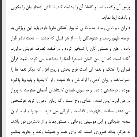
ورموز آن واقف باشد, و كاملا آن را رعايت كند, تا نقش اعجاز بيان را بخوبى
و بادقت ايفا نمايد.
قـرآن بـيـانـى رسـا, سـبـكـى شـيوا, آهنگى دلربا دارد, بايد اين ويژگى به
عرصه ظهوربرسد, و شنوندگان را – از هر قبيل كه باشند – تحت تاثير قرار
داده , جان و هستى آنان را تسخير كرده , در قبضه تصرف خويش درآورد.
آنگاه است كه ان من البيان لسحرا آشكارا مشاهده مى گردد. نغمه قرآن
قـرآن را آهنگ و نغمه اى است فرح بخش و روح افزا, كه ديگر نغمه ها را
رسواساخته , روان آدمى را آرامـش بـخـشيده , از آلايشها و پليديها پاكيزه
نموده , درخشش داده , و به سوى فضاى لايتناهاى آسمان معنويت به پرواز
در مى آورد. ايـن نغمه , غذاى روح است , كه روان آدمى را نويد خوشبختى
مى دهد, سعادت ,طهارت , قداست , ارزانى مى دارد. … چـرا بـايـد ايـن
نـغمه جاودانى و اين موسيقى روحانى , مستور بماند و از دسترس دور باشد,
نه هرگز, بلكه ضرورى است كه براى همه و هميشه زنده و جاويد بماندو