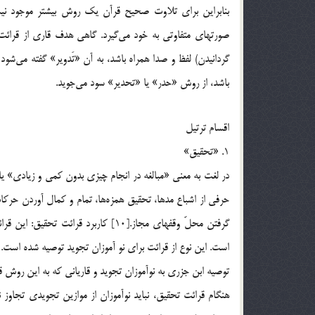
بنابراين براي تلاوت صحيح قرآن يك روش بيشتر موجود ن
صورتهاي متفاوتي به خود مي‌گيرد. گاهي هدف قاري از قرائت،
گردانيدن) لفظ و صدا همراه باشد، به آن «تَدوير» گفته مي‌شو
باشد، از روش «حدر» يا «تحدير» سود مي‌جويد.
اقسام ترتيل
1. «تحقيق»
در لغت به معني «مبالغه در انجام چيزي بدون كمي و زيادي» ي
حرفي از اشباع مدها، تحقيق همزه‌ها، تمام و كمال آوردن حركا
گرفتن محلّ وقفهاي مجاز.[10] كاربرد 
است. اين نوع از قرائت براي نو آموزان تجويد توصيه شده است. 
توصيه ابن جزري به نوآموزان تجويد و قارياني كه به اين روش ق
هنگام قرائت تحقيق، نبايد نوآموزان از موازين تجويدي تجاوز ن