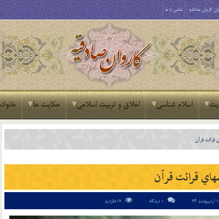
ان کاروان صادقیه
تماس با ما
یث
اسلام شناسی
اخلاق و تربیت اسلامی
حکایت ها
خانواده
 قرائت قرآن
اي قرائت قرآن
0 دیدگاه
807بازدید