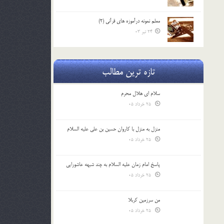
معلم نمونه درآموزه هاي قرآني (2)
24 تیر 03
تازه ترین مطالب
سلام ای هلال محرم
25 خرداد 05
منزل به منزل با کاروان حسین بن علی علیه السلام
25 خرداد 05
پاسخ امام زمان علیه السلام به چند شبهه عاشورایی
25 خرداد 05
من سرزمین کربلا
25 خرداد 05