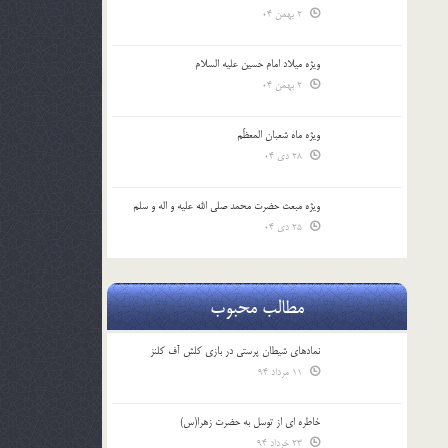
2 بهمن 04
ویژه میلاد امام حسین علیه السلام
2 بهمن 04
ویژه ماه شعبان المعظّم
28 دی 04
ویژه مبعث حضرت محمد صلی الله علیه و اله و سلم
25 دی 04
مطالب محبوب
نمادهای شیطان پرستی در بازی کلش آف کلنز
11 مرداد 94
خاطره ای از توسل به حضرت زهرا(س)
23 خرداد 94