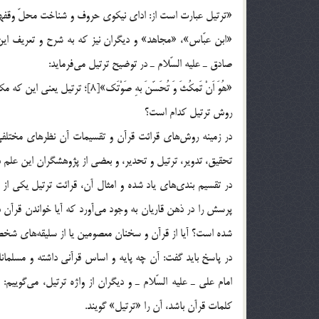
«ترتيل عبارت است از: اداي نيكوي حروف و شناخت محلّ وقفه
صادق ـ عليه السّلام ـ در توضيح ترتيل مي‌فرمايد:
«هُوَ اَنْ تَمكُثَ وَ تُحَسّنَ بهِ صَوْتَك»[8]؛ ترتيل يعني اين كه مكث كني و با صداي خوش قرآن بخواني.
روش ترتيل كدام است؟
تحقيق، تدوير، ترتيل و تحدير، و بعضي از پژوهشگران اين علم در
در تقسيم بندي‌هاي ياد شده و امثال آن، قرائت ترتيل يكي از 
پرسش را در ذهن قاريان به وجود مي‌آورد كه آيا خواندن قرآن
شده است؟ آيا از قرآن و سخنان معصومين يا از سليقه‌هاي شخ
در پاسخ بايد گفت: آن چه پايه و اساس قرآني داشته و مسلمان
امام علي ـ عليه السّلام ـ و ديگران از واژه‌ ترتيل، مي‌گوي
كلمات قرآن باشد، آن را «ترتيل» گويند.