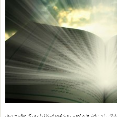
سلمانان را به رعايت قواعد تجويد دعوت نموده است؛ زيرا پروردگار خطاب به رسول