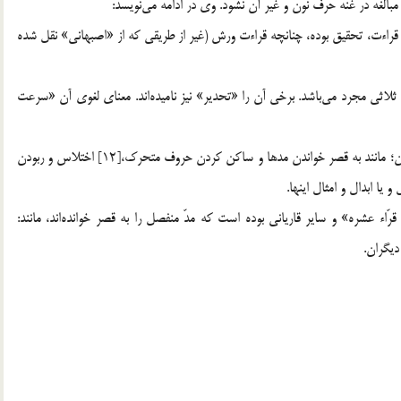
مبالغه در غنّه حرف نون و غير آن نشود. وي در ادامه مي‌نويسد:
اءت، تحقيق بوده، چنانچه قراءت ورش (غير از طريقي كه از «اصبهاني» نقل شده
اب ثلاثي مجرد مي‌باشد. برخي آن را «تحدير» نيز ناميده‌اند. معناي لغوي آن «سرعت
تعريف اصطلاحي «حدر»: سريع خواندن قرآن و تخفيف قواعد آن؛ مانند به قصر خواندن مدها و ساكن كردن حروف متحرك،[12] اختلاس و ربودن
ا ابدال و امثال اينها.
رّاء عشره» و ساير قارياني بوده است كه مدّ منفصل را به قصر خوانده‌اند، مانند:
ديگران.