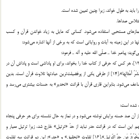
 را بايد به طول خواند، زيرا چنين تعيين شده است.
ختلاس صداها.
و نمازهاي مستحبي استفاده مي‌شود. كساني كه مايل به زياد خواندن قرآن و كسب
 در اين زمينه به آيات و رواياتي است كه به برخي از آنها اشاره مي‌شود:
يد: پيامبر خدا ـ صلّي الله عليه و آله ـ فرمود:
«مَن قرَأ حَرفاً مِن كتابِ اللهِ فلَهُ حسنَةٌ و الحَسنَهُ بعَشرِ اَمثالِها»[13]، هر كس كه حرفي از كتاب خدا را بخواند، براي او پاداشي است و پاداش آن در
آخرت ده برابر است. زيرا قرآن فرمود: «مَنْ جاءَ بِالْحَسَنَةِ فَلَهُ عَشْرُ أَمْثالِها».[14] از طرفي يكي از پرفضيلت‌ترين عبادتها تلاوت قرآن است. بدين
اعف مي‌شود. بنابراين قاري قرآن با قرائت «تحدير» به حسنات بيشتري مي‌رسد و
يت شده است:
از آن صد حسنه برايش نوشته مي‌شود و در نماز به حال نشسته براي هر حرفي پنجاه
 نماز ده حسنه برايش مي‌نويسند».[15] نكته مهم اين است كه در قرائت حدر نبايد از حدّ «ترتيل» خارج شد، زيرا ترتيل معيار و
ملاك صحيح خواني قرآن است. ابن جزري مي‌نويسد: «و لا يَخْرُجُ عَن حدَّ التّرتيل».[16] تفاوت «تحقيق» و «حدر»: اين دو قرائت سه تفاوت