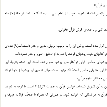
اي قرآن».
«ابن عبّاس»، «مجاهد» و ديگران نيز كه به شرح و تعريف اين واژه پرداخته‌اند، تعريف خود را از امام علي ـ عليه السّلام ـ اخذ كرده‌اند.[7] امام
در زمينه روش‌هاي قرائت قرآن و تقسيمات آن نظرهاي مختلفي ابراز شده است، برخي آن را به ترتيب: ترتيل، تدوير و حدر دانسته‌اند.[9] عده‌اي
 كتابهاي خود، روشهاي قرائت را عبارت از تحقيق، تدوير و حدر شمرده‌اند.
روشهاي خواندن قرآن در كنار ساير روشها مطرح شده است. اين دسته‌ بنديها، اين
 داراي روشهاي خاصي است؟ اگر چنين است، مباني تقسيم اين روشها از كجا گرفته
صي محققان علوم قرآني؟
ان به آن تشويق شده‌اند، خواندن قرآن به صورت «ترتيل» است. با توجه به تعريف
يم: قرآن به هر شكلي كه خوانده شود، در صورتي كه همراه با صحّت قرائت حروف و