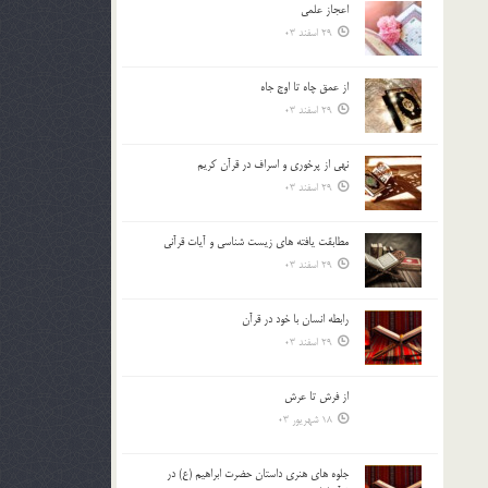
اعجاز علمی
بالا
29 اسفند 03
و
پایین
استفاده
از عمق چاه تا اوج جاه
کنید.
29 اسفند 03
نهي از پرخوري و اسراف در قرآن کريم
29 اسفند 03
مطابقت یافته های زیست شناسی و آیات قرآنی
29 اسفند 03
رابطه انسان با خود در قرآن
29 اسفند 03
از فرش تا عرش
18 شهریور 03
جلوه هاي هنري داستان حضرت ابراهيم (ع) در