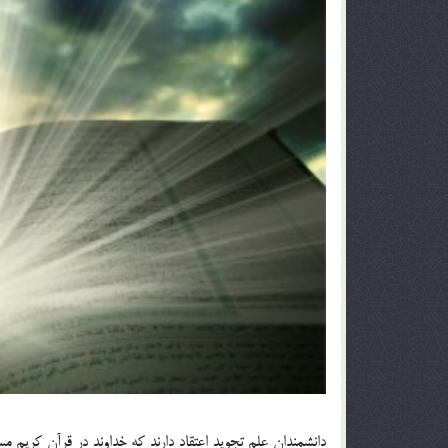
دانشمندان علم تجويد اعتقاد دارند كه خداوند در قرآن كريم م