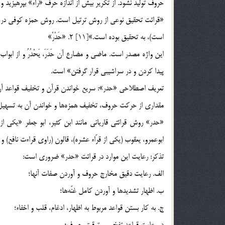
حروف توليد نشود. از تكرير بيش از اندازه حرف «راء» بپرهيزيد و 
«قرائت تحقيق نوعي از روش ترتيل است. روش حمزه كوفي در قر
است)، به تحقيق بوده است.»[11] 2. «حَدْرْ»
اين واژه مصدر است. ماضي و مضارع آن حَدَرَ، يَحْدُرُ و از ابو
پيدا كردن و در سراشيبي قرار گرفتن» است.
مقداري از حركت حروف، تخفيف همزه‌ها و خواندن آن به تسهيل و ي
«حدر» روش قرائتي قارياني مانند ابن كثير، ابو جعفر «يكي از ق
ابوعمرو، يعقوب (يكي از قرّاء عشره)، قالون (راوي قراءت نافع)‌ و 
تذكر: رعايت اين موارد در قرائت «حدر» ضروري است:
الف. رعايت دقيق مخارج حروف و آوردن صفات آنها؛
ب. اظهار تشديدها و آوردن كامل غنّه‌ها؛
ج. به كار بستن قواعد مربوط به اظهار، ادغام، ‌قلب و اخفاء؛