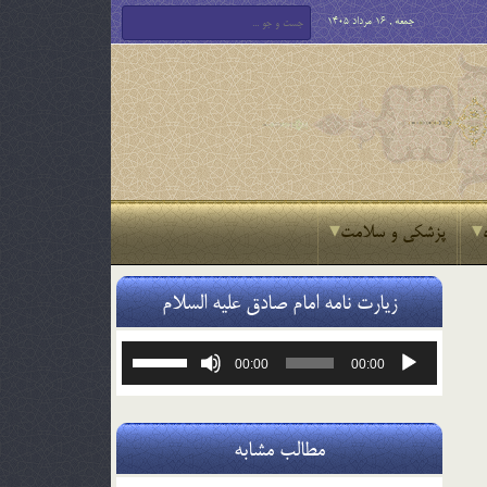
جمعه , 16 مرداد 1405
پزشکی و سلامت
زیارت نامه امام صادق علیه السلام
پخش‌کننده
برای
00:00
00:00
صوت
افزایش
یا
کاهش
صدا
مطالب مشابه
از
کلیدهای