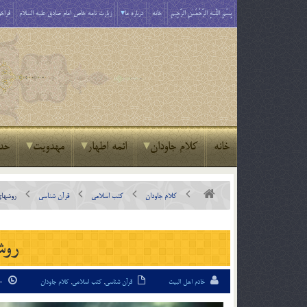
بِسْمِ اللَّـهِ الرَّحْمَـٰنِ الرَّحِيمِ
خانه
درباره ما
زیارت نامه خاص امام صادق علیه السلام
فراخو
خانه
کلام جاودان
ائمه اطهار
مهدویت
حد
کلام جاودان
کتب اسلامی
قرآن شناسی
روشهاي
روشه
خادم اهل البیت
قرآن شناسی
,
کتب اسلامی
,
کلام جاودان
10 اردیبهشت 94