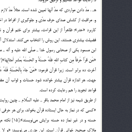
د. رعايت قواعد تفخيم و ترقيق حروف؛
هـ . مدّ دادن مواردي كه مدّ آنها تعيين شده است. مثلاً مدّ لازم
و. مراقبت از كشش صداي حرف مدّي و جلوگيري از افراط در ا
كاربرد «حدر»: ظاهراً از اين قراءت، بيشتر براي ختم قرآن 
فضيلت بيشتري هستند، اين روش را انتخاب مي‌كنند. استدلال آنها
ابن مسعود يكي از صحابي رسول خدا ـ صلّي الله عليه و آله ـ مي‌گو
جهت، هر اندازه قرآن بيشتر خوانده شود حسنات و ثواب آن مض
قواعد تجويد را هم رعايت كرده است.
از طريق شيعه نيز از امام محمد باقر ـ عليه السّلام ـ چنين روا
«كسي كه در نماز به حال ايستاده قرآن بخواند، براي هر حرفي 
حسنه و در غير