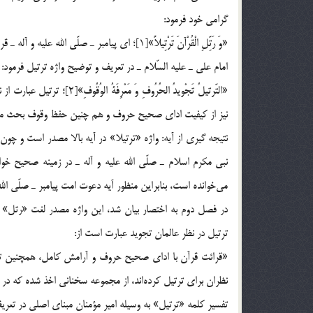
گرامي خود فرمود:
«وَ رَتِّلِ الْقُرْآنَ تَرْتِيلاً»[1]؛ اي پيامبر ـ صلّي الله عليه و آله ـ قرآن را با ترتيل و شمرده بخوان.
امام علي ـ عليه السّلام ـ در تعريف و توضيح واژه ترتيل فرمود:
نيز از كيفيت اداي صحيح حروف و هم چنين حفظ وقوف بحث مي
نتيجه گيري از آيه: واژه «ترتيلا» در آيه بالا مصدر است و چون ب
نبي مكرم اسلام ـ صلّي الله عليه و آله ـ در زمينه صحيح خو
ترتيل در نظر عالمان تجويد عبارت است از:
نظران براي ترتيل كرده‌اند، از مجموعه سخناني اخذ شده كه در 
تفسير كلمه «ترتيل» به وسيله امير مؤمنان مبناي اصلي در تعريف