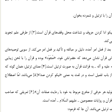
«التّرتيلُ تَجْويدُ الحُرُوفِ وَ مَعْرِفَةُ الوُقُوفِ»[2]؛ ترتيل عبارت از نيكو ادا كردن حروف و شناخت محل وقف‌هاي قرآن است.[3] از طرفي علم تجويد
‌كند.
عد از فعل امر آمده، دليل بر مبالغه و تأكيد بر فعل امر مي‌كند. از سويي توصيه‌هاي
اني قرآن نشان مي‌دهد كه حضرتش خود، «مُجَوّد» بوده و قرآن را با لحن زيبايي
مي‌خوانده است، بنابراين منظور آيه دعوت امت پيامبر ـ صلّي الله عليه و آله ـ به قرائت قرآن به صورت ترتيل است.[4] معناي ترتيل: همان گونه كه
در فصل دوم به اختصار بيان شد، اين واژه مصدر لغت «رتل» از باب تفعيل است و در لغت به معني «نيكو كردن صدا»[5] مي‌باشد. امّا اصطلاح
«قرائت قرآن با اداي صحيح حروف و آرامش كامل، همچنين توليد هر حرفي از مخرج مربوط به خود با رعايت صفات آن».[6] تعريفي كه صاحب
قرآن و روايات معصومين ـ عليهم السّلام ـ آمده است.
 ترتيل مي‌باشد. آن جا كه فرمود: