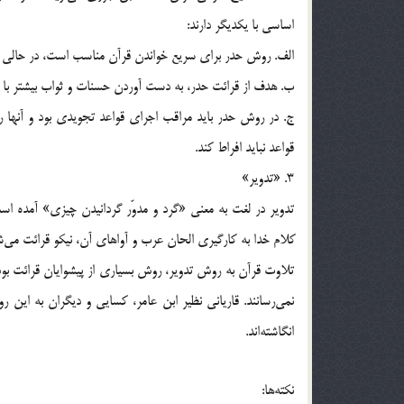
اساسي با يكديگر دارند:
الف. روش حدر براي سريع خواندن قرآن مناسب است، در حالي ك
ب. هدف از قرائت حدر، به دست آوردن حسنات و ثواب بيشتر با خ
ج. در روش حدر بايد مراقب اجراي قواعد تجويدي بود و‌ آنها ر
قواعد نبايد افراط كند.
3. «تدوير»
تلاوت قرآن به روش تدوير، روش بسياري از پيشوايان قرائت بوده
انگاشته‎اند.
نكته‎ها: