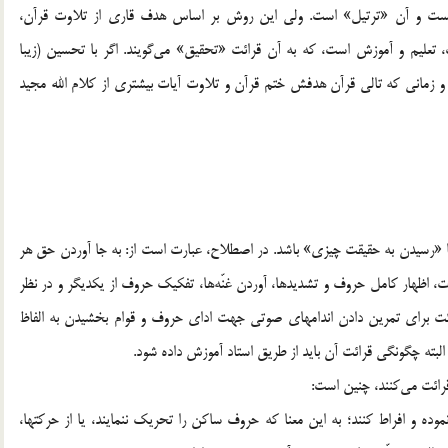
يست و آن «ترتيل» است. ولي اين روش بر اساس هدف قاري از تلاوت قرآن،
 تعليم و آموزش است، كه به آن قرائت «تحقيق» مي‌گويند. اگر با تحسين (زيبا
د و زماني كه تالي قرآن هدفش ختم قرآن و تلاوت آيات بيشتري از كلام الله مجيد
ا «رسيدن به حقيقت چيزي» باشد. در اصطلاح، عبارت است از: به جا آوردن حق هر
ت، اظهار كامل حروف و تشديدها، آوردن غنّه‌ها، تفكيك حروف از يكديگر و در نظر
قرائت تحقيق: اين قرائت براي تمرين دادن اندامهاي صوتي جهت اداي حروف و قوام بخشيدن به الفاظ
البته چگونگي قرائت آن بايد از طريق استاد آموزش داده شود.
رائت مي‌كنند، چنين است:
موده و افراط كنند؛ به اين معنا كه حروف ساكن را تحريك ننمايند، يا از حركتها،