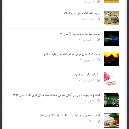
23 تیر 95
زیارت نامه امام صادق علیه السلام
28 مرداد 95
مراسم شهادت امام صادق (ع) سال 93
10 فروردین 94
جذب کمک های مردمی موکب امام علی علیه السلام
11 شهریور 96
50 نکته برای ازدواج موفق
16 فروردین 94
اجتماع عظیم صادقیون در آستان مقدس امامزاده سید جلال الدین اشرف سال 1396
29 تیر 96
احادیث معصومین درباره ترک نماز و سهل انگاری در نماز
29 آذر 95