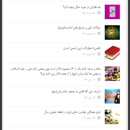
چه نظراتی در مورد دجال وجود دارد؟
28 مرداد 94
سوالات طبی و پاسخ های امام صادق(ع)
28 اسفند 93
«نفس» خطرناک ترین دشمن انسان
26 اسفند 93
مقام و درجه كدام يك از 14 معصوم بالاتر است چون بعضي امام علي ـ عليه السلام ـ
و بعضي ها امام زمان (عج) را از همه بالاتر مي دانند چرا؟
12 دی 94
تشرف علي آقا قاضي به محضر امام زمان(عج)
15 دی 95
طرح همگانی خواندن دعای فرج در لحظه تحویل سال
27 اسفند 03