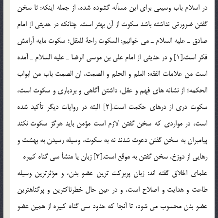
در اسلام باب وسيعي براي اين مسأله گشوده شده، از جمله اينكه: تا سخن
گفتن ضرورتي نداشته باشد سكوت از آن بهتر است. چنانكه در حديثي از امام
صادق ـ عليه السلام ـ مي خوانيم: السكوت راحة للعقل؛ سكوت مايه آرامش
فكر است.[1] و در حديثي از امام علي بن موسي الرضا ـ عليه السلام ـ آمده
است من علامات الفقه: العلم و الحلم و الصمت، ان الصمت باب من ابواب
الحكمه؛ از نشانه هاي فهم و عقل، داشتن آگاهي و بردباري و سكوت است،
سكوت دري از درهاي حكمت است.[2] البته در روايات ديگر تأكيد شده
است، در مواردي كه سخن گفتن لازم است مؤمن بايد هرگز سكوت نكند
پيامبران به سخن گفتن دعوت شدند نه به سكوت، وسيله رسيدن به بهشت و
رهايي از دوزخ، سخن گفتن به موقع است.[3] زبان يا منشأ سي گناه كبيره
علماي اخلاق گفته اند: زبان پربركت ترين عضو بدن، و مؤثرترين وسيله
طاعت و هدايت و اصلاح است،‌ و در عين حال خطرناكترين و پرگناهترين
عضو بدن محسوب مي شود، تا آنجا كه حدود سي گناه كبيره از همين عضو