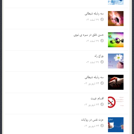
سه رذیله شیطانی
29 اسفند 03
حسن خلق در سيره ي نبوي
29 اسفند 03
چراغ راه
29 اسفند 03
سه رذیله شیطانی
24 شهریور 03
اقسام غيبت
24 شهریور 03
عزت نفس در روايات
24 شهریور 03