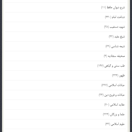
شرح دیوان حافظ
(11)
شناخت امام
(440)
شهید دستغیب
(38)
شیخ مفید
(42)
شیعه شناسی
(69)
صحیفه سجادیه
(4)
طب سنتی و گیاهی
(147)
ظهور
(334)
عبادات اسلامی
(627)
عبادات و فروع دین
(34)
عقاید اسلامی
(70)
علما و بزرگان
(224)
علوم اسلامی
(43)