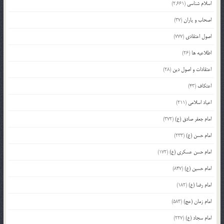
اسلام شناسی
(2,661)
اصحاب و یاران
(37)
اصول اعتقادی
(777)
اطلاعیه ها
(26)
اعتقادات و اصول دین
(28)
اعتکاف
(43)
اعیاد اسلامی
(211)
امام جعفر صادق (ع)
(372)
امام حسن (ع)
(233)
امام حسن عسکری (ع)
(172)
امام حسین (ع)
(847)
امام رضا (ع)
(182)
امام زمان (عج)
(583)
امام سجاد (ع)
(227)