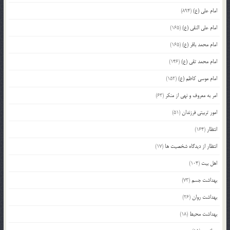
امام علی (ع)
(894)
امام علی النقی (ع)
(165)
امام محمد باقر (ع)
(165)
امام محمد تقی (ع)
(146)
امام موسی کاظم (ع)
(152)
امر به معروف و نهی از منکر
(63)
امور تربیتی فرزندان
(51)
انتظار
(164)
انتظار از دیدگاه شخصیت ها
(17)
اهل بیت
(104)
بهداشت جسم
(73)
بهداشت روان
(26)
بهداشت محیط
(18)