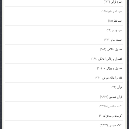
علوم قرآنی
(343)
عید غدیر خم
(185)
عید فطر
(35)
عید نوروز
(45)
غیبت امام
(291)
فضایل اخلاقی
(183)
فضایل و رذایل اخلاقی
(168)
فضایل و ویژگی ها
(10)
فقه و احکام شرعی
(340)
قرآن
(23)
قرآن شناسی
(1,861)
کتب اسلامی
(2,295)
کرامات و معجزات
(9)
کلام جاودان
(2,293)