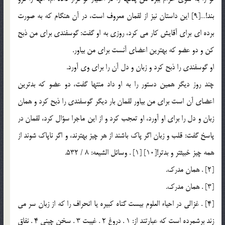
بند!…[9] اين داستان نيز از لقمان معروف است،‌ در آن هنگام كه به صورت
برده اي براي آقايش كار مي كرد، روزي به او گفت: گوسفندي براي من ذبح
كن و دو عضو كه بهترين اعضاي آنست براي من بياور.
او گوسفندي را ذبح كرد و زبان و دل آن را براي وي آورد.
چند روز ديگر همين دستور را به او داد منتها گفت، دو عضو كه بدترين
اعضاي آن است براي من بياور لقمان بار ديگر گوسفندي را ذبح كرد و همان
زبان و دل را براي او آورد، او تعجب كرد و از اين ماجرا سؤال كرد، لقمان در
پاسخ گفت: قلب و زبان اگر پاك باشند از هر چيز بهترند، و اگر ناپاك شوند از
همه چيز خبيثتر و بدتر![10] [1] . وسائل الشيعه: 8 / 532.
[2] . همان مدرك.
[3] . همان مدرك.
[4] . غزالي در احياء العلوم بيست گناه كبيره يا انحراف را كه از زبان سر مي
زند برشمرده است كه عبارتند از: 1 . دروغ 2 . غيبت 3 . سخن چيني 4 . نفاق