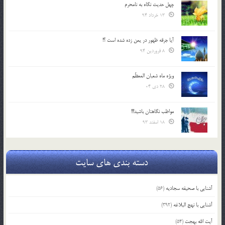
چهل حدیث نگاه به نامحرم
13 خرداد 94
آیا جرقه ظهور در یمن زده شده است ؟!
8 فروردین 94
ویژه ماه شعبان المعظّم
28 دی 04
مواظب نگاهتان باشید!!!
18 اسفند 93
دسته بندی های سایت
آشنایی با صحیفه سجادیه
(56)
آشنایی با نهج البلاغه
(392)
آیت الله بهجت
(54)