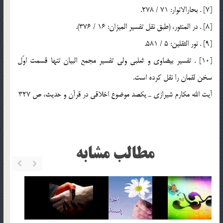
[7] . بحارالانوار: 71 / 278.
[8] . در المنثور، (طبق نقل تفسير الميزان: 16 / 376).
[9] . نور الثقلين: 5 / 581.
[10] . تفسير بيضاوي و ثعلبي ولي تفسير مجمع البيان تنها قسمت اوّل
سخن لقمان را نقل كرده است.
آيت الله مكارم شيرازي ـ يكصد موضوع اخلاقي در قرآن و حديث، ص 327
مطالب مشابه