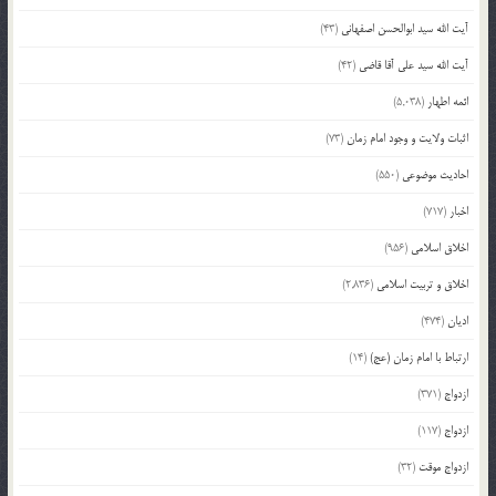
آیت الله سید ابوالحسن اصفهانی
(43)
آیت الله سید علی آقا قاضی
(42)
ائمه اطهار
(5,038)
اثبات ولایت و وجود امام زمان
(73)
احادیث موضوعی
(550)
اخبار
(717)
اخلاق اسلامی
(956)
اخلاق و تربیت اسلامی
(2,836)
ادیان
(474)
ارتباط با امام زمان (عج)
(14)
ازدواج
(371)
ازدواج
(117)
ازدواج موقت
(32)