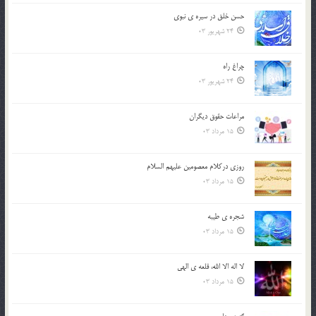
حسن خلق در سيره ي نبوي
24 شهریور 03
چراغ راه
24 شهریور 03
مراعات حقوق ديگران
15 مرداد 03
روزي دركلام معصومين عليهم السلام
15 مرداد 03
شجره ي طيبه
15 مرداد 03
لا اله الا الله، قلعه ي الهي
15 مرداد 03