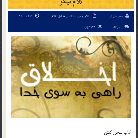
کلام نیکو
خادم اهل البیت
اخلاق و تربیت اسلامی
,
فضایل اخلاقی
21 اسفند 93
0 دیدگاه
1748بازدید
آداب سخن گفتن