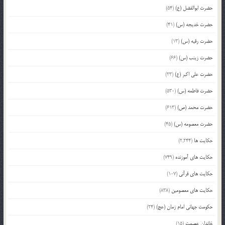
حضرت ابوالفضل (ع)
(54)
حضرت خدیجه (س)
(41)
حضرت رقیه (س)
(13)
حضرت زینب (س)
(66)
حضرت علی اکبر (ع)
(23)
حضرت فاطمه (س)
(530)
حضرت محمد (ص)
(613)
حضرت معصومه (س)
(45)
حکایت ها
(2,244)
حکایت های آموزنده
(749)
حکایت های قرآنی
(107)
حکایت های معصومین
(838)
حکومت جهانی امام زمان (عج)
(24)
خاندان عصمت
(15)