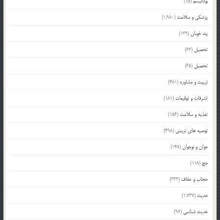
بودائیسم
(15)
پزشکی و سلامت
(1,980)
پند خوبان
(129)
تحصیل
(62)
تحصیل
(65)
تربیت و مشاوره
(481)
تشرفات و توقیعات
(181)
تغذیه و سلامت
(156)
توصیه های تربیتی
(498)
جوان و نوجوان
(148)
حج
(118)
حجاب و عفاف
(333)
حدیث
(1,737)
حدیث شناسی
(97)