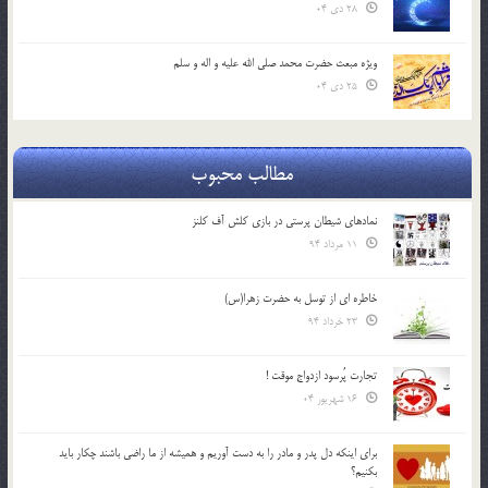
28 دی 04
ویژه مبعث حضرت محمد صلی الله علیه و اله و سلم
25 دی 04
مطالب محبوب
نمادهای شیطان پرستی در بازی کلش آف کلنز
11 مرداد 94
خاطره ای از توسل به حضرت زهرا(س)
23 خرداد 94
تجارت پُرسود ازدواج موقت !
16 شهریور 04
براي اينكه دل پدر و مادر را به دست آوريم و هميشه از ما راضي باشند چكار بايد
بكنيم؟