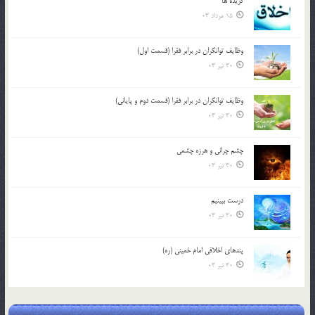
گزيده ها
15 مرداد 03
وظایف توانگران در برابر فقرا (قسمت اول)
30 تیر 03
وظایف توانگران در برابر فقرا (قسمت دوم و پایانی)
30 تیر 03
چشم ‏چرانى و هرزه‏ چشمى
30 تیر 03
درست ببينيم
30 تیر 03
پندهاي اخلاقي امام خميني (ره)
30 تیر 03