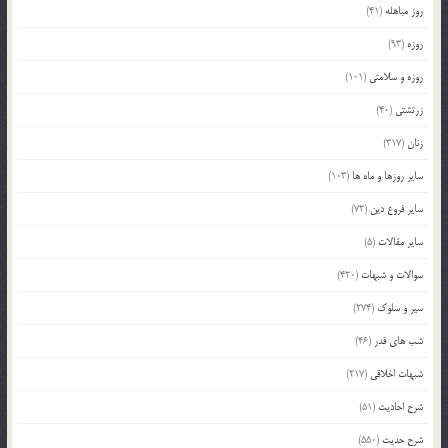
روز مباهله
(41)
روزه
(93)
روزه و سلامتی
(101)
زرتشتی
(40)
زنان
(317)
سایر روزها و ماه ها
(103)
سایر فروع دین
(72)
سایر مقالات
(5)
سوالات و شبهات
(420)
سیر و سلوک
(274)
شب های قدر
(46)
شبهات اخلاقی
(217)
شرح احادیث
(51)
شرح حدیث
(550)