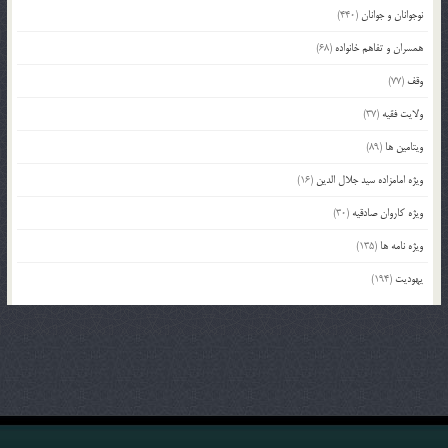
نوجوانان و جوانان
(440)
همسران و تفاهم خانواده
(68)
وقف
(77)
ولایت فقیه
(37)
ویتامین ها
(89)
ویژه امامزاده سید جلال الدین
(16)
ویژه کاروان صادقیه
(30)
ویژه نامه ها
(135)
یهودیت
(194)