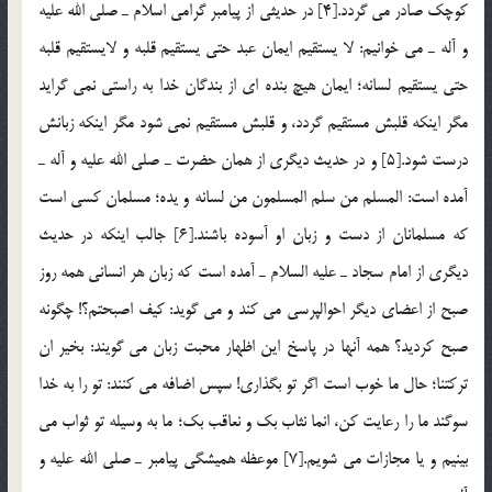
كوچك صادر مي گردد.[4] در حديثي از پيامبر گرامي اسلام ـ صلي الله عليه
و آله ـ مي خوانيم: لا يستقيم ايمان عبد حتي يستقيم قلبه و لايستقيم قلبه
حتي يستقيم لسانه؛ ايمان هيچ بنده اي از بندگان خدا به راستي نمي گرايد
مگر اينكه قلبش مستقيم گردد، و قلبش مستقيم نمي شود مگر اينكه زبانش
درست شود.[5] و در حديث ديگري از همان حضرت ـ صلي الله عليه و آله ـ
آمده است: المسلم من سلم المسلمون من لسانه و يده؛ مسلمان كسي است
كه مسلمانان از دست و زبان او آسوده باشند.[6] جالب اينكه در حديث
ديگري از امام سجاد ـ عليه السلام ـ آمده است كه زبان هر انساني همه روز
صبح از اعضاي ديگر احوالپرسي مي كند و مي گويد: كيف اصبحتم؟! چگونه
صبح كرديد؟ همه آنها در پاسخ اين اظهار محبت زبان مي گويند: بخير ان
تركتنا؛ حال ما خوب است اگر تو بگذاري! سپس اضافه مي كنند: تو را به خدا
سوگند ما را رعايت كن، انما نثاب بك و نعاقب بك؛ ما به وسيله تو ثواب مي
بينيم و يا مجازات مي شويم.[7] موعظه هميشگي پيامبر ـ صلي الله عليه و