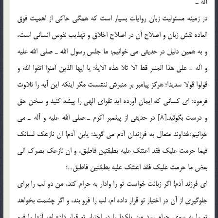
آله ـ
در زمينه مسئوليت زبان روايات بسيار است كه همگي حاكي از اهميت فوق
العاده نقش زبان و اصلاح آن در اصلاح اخلاق و تهذيب نفوس انساني است،
و به همين دليل در حديثي مي خوانيم: ما جلس رسول الله ـ صلي الله عليه
و آله ـ علي هذا المنبر قط الا تلا هذه الاية: يا ايها الذين آمنوا اتقوا الله و
قولوا قولا سديدا؛ هرگز پيامبر بر منبرش ننشست مگر اينكه اين آيه را تلاوت
فرمود: اي كساني كه ايمان آورده ايد تقواي الهي را پيشه كنيد و سخن حق
و درست بگوئيد.[8] در حديثي از پيغمبر اكرم ـ صلي الله عليه و آله ـ مي
خوانيم:‌خداوند متعال به فرزندان آدم مي گويد: يابن آدم! ان نازعك لسانك
فيما حرمت عليك فقد اعنتك عليه بطبقتين فاطبق، و ان نازعك بصرك الي
بعض ما حرمت عليك فقد اعنتك عليه بطبقتين فاطبق…؛
اي فرزند آدم! اگر زبانت خواست تو را وادار به حرام كند، من دو لب را براي
جلوگيري از آن در اختيار تو قرار داده‌ ام، لب را فرو بند، و اگر چشمت بخواهد
تو را به سوي حرام ببرد من پلكها را در اختيار تو قرار داده ام، آنها را فرو