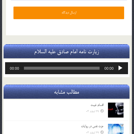
زیارت نامه امام صادق علیه السلام
پخش‌کننده
00:00
00:00
صوت
مطالب مشابه
اقسام غيبت
29 اسفند 03
عزت نفس در روايات
29 اسفند 03