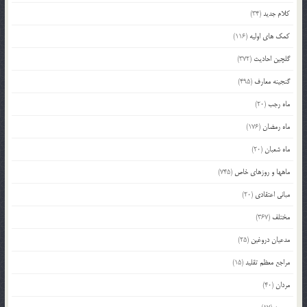
کلام جدید
(34)
کمک های اولیه
(116)
گلچین احادیث
(372)
گنجینه معارف
(495)
ماه رجب
(20)
ماه رمضان
(176)
ماه شعبان
(20)
ماهها و روزهای خاص
(745)
مبانی اعتقادی
(20)
مختلف
(367)
مدعیان دروغین
(25)
مراجع معظم تقلید
(15)
مردان
(40)