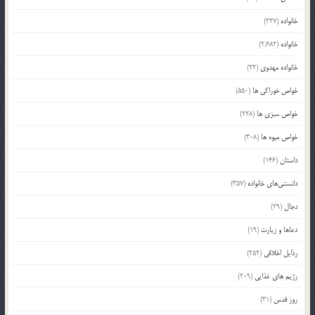
خانواده
(227)
خانواده
(2,682)
خانواده مهدوی
(22)
خواص خوراکی ها
(550)
خواص سبزی ها
(228)
خواص میوه ها
(308)
داستان
(146)
دانستنی‌های خانواده
(357)
دجال
(29)
دعاها و زیارت
(19)
رذایل اخلاقی
(252)
رژیم های غذایی
(209)
روز قدس
(31)