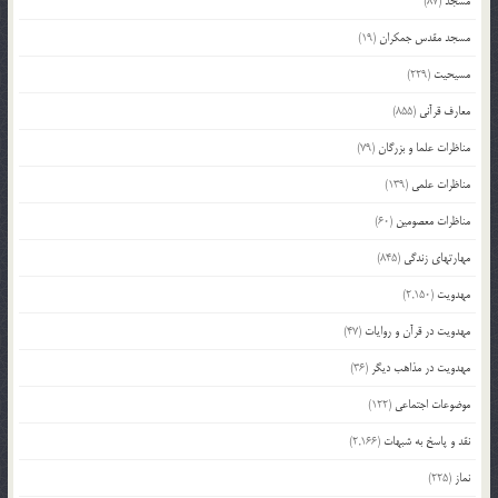
مسجد
(87)
مسجد مقدس جمکران
(19)
مسیحیت
(229)
معارف قرآنی
(855)
مناظرات علما و بزرگان
(79)
مناظرات علمی
(139)
مناظرات معصومین
(60)
مهارتهای زندگی
(845)
مهدویت
(2,150)
مهدویت در قرآن و روایات
(47)
مهدویت در مذاهب دیگر
(36)
موضوعات اجتماعی
(122)
نقد و پاسخ به شبهات
(2,166)
نماز
(225)