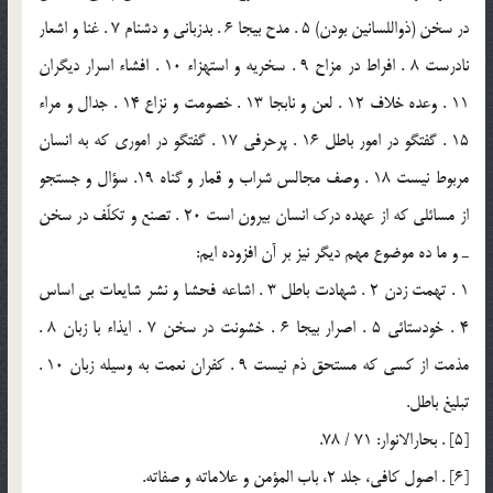
در سخن (ذواللسانين بودن) 5 . مدح بيجا 6 . بدزباني و دشنام 7 . غنا و اشعار
نادرست 8 . افراط در مزاح 9 . سخريه و استهزاء 10 . افشاء اسرار ديگران
11 . وعده خلاف 12 . لعن و نابجا 13 . خصومت و نزاع 14 . جدال و مراء
15 . گفتگو در امور باطل 16 . پرحرفي 17 . گفتگو در اموري كه به انسان
مربوط نيست 18 . وصف مجالس شراب و قمار و گناه 19. سؤال و جستجو
از مسائلي كه از عهده درك انسان بيرون است 20 . تصنع و تكلّف در سخن
ـ و ما ده موضوع مهم ديگر نيز بر آن افزوده ايم:
1 . تهمت زدن 2 . شهادت باطل 3 . اشاعه فحشا و نشر شايعات بي اساس
4 . خودستائي 5 . اصرار بيجا 6 . خشونت در سخن 7 . ايذاء با زبان 8 .
مذمت از كسي كه مستحق ذم نيست 9 . كفران نعمت به وسيله زبان 10 .
تبليغ باطل.
[5] . بحارالانوار: 71 / 78.
[6] . اصول كافي، جلد 2، باب المؤمن و علاماته و صفاته.