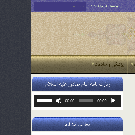
پنجشنبه , 15 مرداد 1405
پزشکی و سلامت
زیارت نامه امام صادق علیه السلام
پخش‌کننده
برای
00:00
00:00
صوت
افزایش
یا
کاهش
صدا
مطالب مشابه
از
کلیدهای