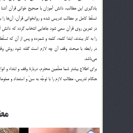
يادگيري اين مطالب، دانش آموزان با صحيح خواني قرآن آشنا
تسلّط كامل بر مطالب تدريس شده و روانخواني قرآن، آن‌ها را 
در تمرين روي قرآن سعي شود جاهايي انتخاب گردد كه دانش آمو
را به كار ببندند، ابتدا كلمه، كلمه و شمرده و پس از آن كه تسلّط
در رابطه با مبحث وقف آن چه لازم است گفته شود روش وقف
مي‌باشد.
براي اطلاع بيشتر شما معلّمين محترم، دربارة وقف و ابتداء و 
هنگام تدريس، مطالب لازم را با توجّه به سنّ و استعداد و معلوم
مط