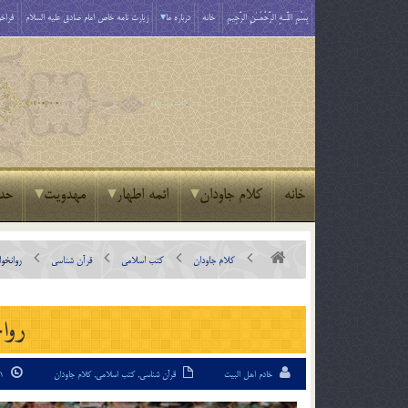
بِسْمِ اللَّـهِ الرَّحْمَـٰنِ الرَّحِيمِ
خانه
درباره ما
زیارت نامه خاص امام صادق علیه السلام
فراخو
خانه
کلام جاودان
ائمه اطهار
مهدویت
حد
کلام جاودان
کتب اسلامی
قرآن شناسی
روانخوا
روان
خادم اهل البیت
قرآن شناسی
,
کتب اسلامی
,
کلام جاودان
11 اردیبهشت 94