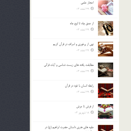
اعجاز علمی
بالا
29 اسفند 03
و
پایین
استفاده
از عمق چاه تا اوج جاه
کنید.
29 اسفند 03
نهي از پرخوري و اسراف در قرآن کريم
29 اسفند 03
مطابقت یافته های زیست شناسی و آیات قرآنی
29 اسفند 03
رابطه انسان با خود در قرآن
29 اسفند 03
از فرش تا عرش
18 شهریور 03
جلوه هاي هنري داستان حضرت ابراهيم (ع) در