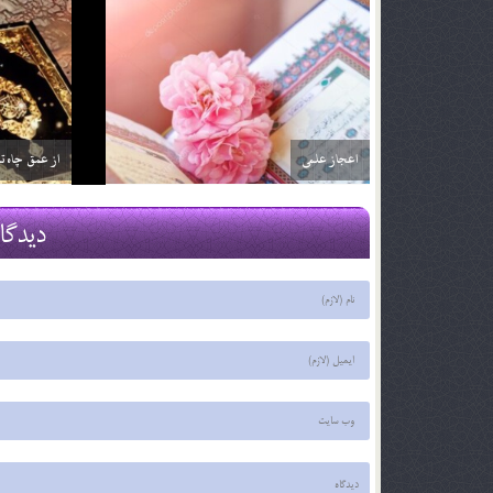
مطابقت یافته های زیست شناسی و آیات قرآنی
رابطه انسان ب
29 اسفند 03
29 اسفند 03
دیدگا