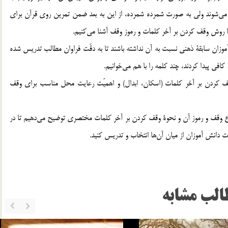
 مي‌شوند ولي به صورت شمرده شمرده، از اين به بعد ضمن تمرين روي قرآن براي
با روش وقف كردن بر آخر كلمات و رموز وقف آشنا مي‌كنيم.
زان سابقة ذهني نسبت به آن نداشته باشند تا به دقّت فراوان مطالب تدريس شده
 كافي پيدا كردند، چند كلمه را با هم مي‌خوانيم.
 كردن بر آخر كلمات (اسكان، ابدال) و اهميّت رعايت محل مناسب براي وقف
انواع وقف و رموز آن و نحوة وقف كردن بر آخر كلمات مختصري توضيح مي‌دهيم تا در
ات دانش آموزان از ميان آن‌ها انتخاب و تدريس كنيد.
الب مشابه