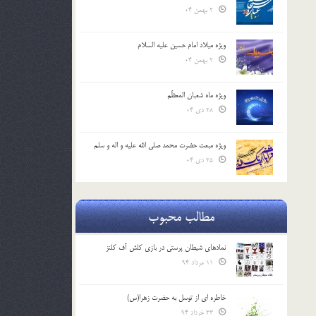
2 بهمن 04
ویژه میلاد امام حسین علیه السلام
2 بهمن 04
ویژه ماه شعبان المعظّم
28 دی 04
ویژه مبعث حضرت محمد صلی الله علیه و اله و سلم
25 دی 04
مطالب محبوب
نمادهای شیطان پرستی در بازی کلش آف کلنز
11 مرداد 94
خاطره ای از توسل به حضرت زهرا(س)
23 خرداد 94