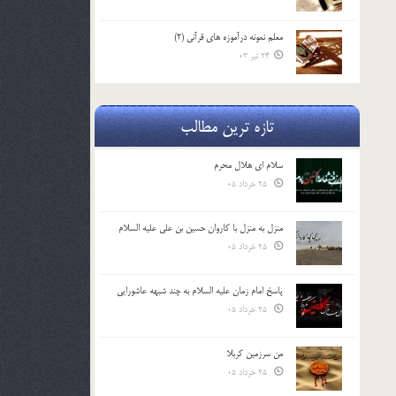
معلم نمونه درآموزه هاي قرآني (2)
24 تیر 03
تازه ترین مطالب
سلام ای هلال محرم
25 خرداد 05
منزل به منزل با کاروان حسین بن علی علیه السلام
25 خرداد 05
پاسخ امام زمان علیه السلام به چند شبهه عاشورایی
25 خرداد 05
من سرزمین کربلا
25 خرداد 05