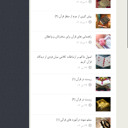
9 مرداد 03
پيش گيري از جرم از منظر قرآن (2)
9 مرداد 03
راهنمایی های قرآن برای سخنرانان و واعظان
9 مرداد 03
اصول حاكم بر ارتباطات كلامى ميان فردى از ديدگاه
قرآن كريم
24 تیر 03
زیست در قرآن (1)
24 تیر 03
زیست در قرآن (2)
24 تیر 03
معلم نمونه درآموزه هاي قرآني (1)
24 تیر 03