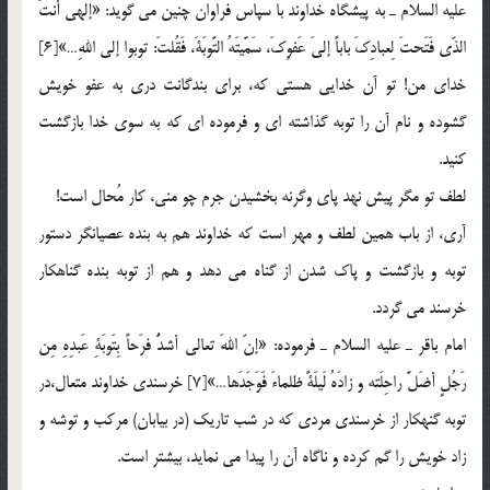
عليه السلام ـ به پيشگاه خداوند با سپاس فراوان چنين مي گويد: «إلهي أنتَ
الذّي فَتَحتَ لِعبادِكَ باباً إليَ عَفوِكَ، سَمَّيتَهُ التَّوبَةَ، فَقُلتَ: توبوا إلي اللهِ…»[6]
خداي من! تو آن خدايي هستي كه، براي بندگانت دري به عفو خويش
گشوده و نام آن را توبه گذاشته اي و فرموده اي كه به سوي خدا بازگشت
كنيد.
لطف تو مگر پيش نهد پاي وگرنه بخشيدن جرم چو مني، كار مُحال است!
آري، از باب همين لطف و مهر است كه خداوند هم به بنده عصيانگر دستور
توبه و بازگشت و پاك شدن از گناه مي دهد و هم از توبه بنده گناهكار
خرسند مي گردد.
امام باقر ـ عليه السلام ـ فرموده: «إنّ اللهَ تعالي أشدُّ فرَحاً بِتَوبَةِ عَبدِهِ مِن
رَجُلٍ أضَلَّ راحِلَته و زادَهُ لَيلَةً ظلماءَ فَوَجَدَها…»[7] خرسندي خداوند متعال،‌در
توبه گنهكار از خرسندي مردي كه در شب تاريك (در بيابان) مركب و توشه و
زاد خويش را گم كرده و ناگاه آن را پيدا مي نمايد، بيشتر است.