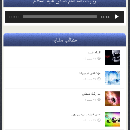
زیارت نامه امام صادق علیه السلام
پخش‌کننده
00:00
00:00
صوت
مطالب مشابه
اقسام غيبت
29 اسفند 03
عزت نفس در روايات
29 اسفند 03
سه رذیله شیطانی
29 اسفند 03
حسن خلق در سيره ي نبوي
29 اسفند 03