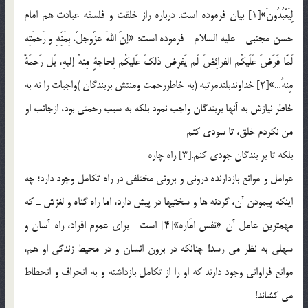
لِيَعْبُدُونَ»[1] بيان فرموده است. درباره راز خلقت و فلسفه عبادت هم امام
حسن مجتبي ـ عليه السلام ـ فرموده است: «إنَّ اللهَ عزَّوجلَّ، بِمَنِّهِ و رَحمَتِه
لَمّا فَرَضَ عَلَيكُم الفرائِضَ لَم يَفرِض ذلكَ عَليكُم لِحاجةٍ مِنهُ إليهِ، بَل رَحمَةً
مِنهُ…»[2] خداوندبلندمرتبه (به خاطررحمت ومنتش بربندگان )واجبات را نه به
خاطر نيازش به آنها بربندگان واجب نمود بلكه به سبب رحمتي بود، ازجانب او
من نكردم خلق، تا سودي كنم
بلكه تا بر بندگان جودي كنم.[3] راه چاره
عوامل و موانع بازدارنده دروني و بروني مختلفي در راه تكامل وجود دارد؛ چه
اينكه پيمودن آن، گردنه ها و سختيها در پيش دارد، اما راه گناه و لغزش ـ كه
مهمترين عامل آن «نفس امّاره»[4] است ـ براي عموم افراد، راه آسان و
سهلي به نظر مي رسد! چنانكه در برون انسان و در محيط زندگي او هم،
موانع فراواني وجود دارند كه او را از تكامل بازداشته و به انحراف و انحطاط
مي كشاند!