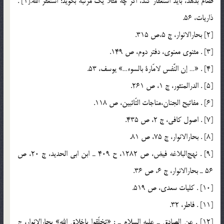
طعام بدهد، بايد استغفار كند، اگر چه مثلاً يك مرتبه بگويد: استغفر الله.[1] .
ذاريات، 56.
[2] بحارالانوار، ج 5،‌ص 315.
[3] . مثنوي معنوي، دفتر دوم، ص 149.
[4] . «… إن النَّفس لامّارة بالسوء…» يوسف، 53.
[5] . الدرالمنثور، ج 1، ص 261.
[6] . مفاتيح الجنان،‌مناجات التّائبين، ص 118.
[7] . اصول كافي، ج 2، ص 435.
[8] . بحارالانوار، ج 75، ص 81.
[9] . نهج‌البلاغه فيض، ص 1282، ح 409 ـ ابن ابي الحديد، ج 20، ص
56 ـ بحارالانوار، ج 6، ص 36.
[10] . كليات سعدي، ص 519.
[11] . فاطر، 32.
[12] . عن الصادق ـ عليه السلام ـ : «تخلّقوا باخلاق الله» بحارالانوار، ج