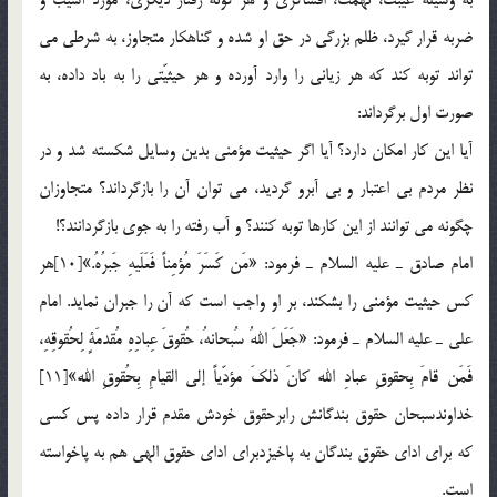
ضربه قرار گيرد، ظلم بزرگي در حق او شده و گناهكار متجاوز، به شرطي مي
تواند توبه كند كه هر زياني را وارد آورده و هر حيثيّتي را به باد داده، به
صورت اول برگرداند:
آيا اين كار امكان دارد؟ آيا اگر حيثيت مؤمني بدين وسايل شكسته شد و در
نظر مردم بي اعتبار و بي آبرو گرديد، مي توان آن را بازگرداند؟ متجاوزان
چگونه مي توانند از اين كارها توبه كنند؟ و آب رفته را به جوي بازگردانند؟!
امام صادق ـ عليه السلام ـ فرمود: «مَن كَسَرَ مُؤمِناً فَعَلَيهِ جَبرُهُ.»[10]هر
كس حيثيت مؤمني را بشكند، بر او واجب است كه آن را جبران نمايد. امام
علي ـ عليه السلام ـ فرمود: «جَعَلَ اللهُ سُبحانهُ، حُقوقَ عِبادِهِ مُقدمَةٍ لِحُقوقِهِ،
فَمَن قامَ بِحقوقِ عبادِ الله كانَ ذلكَ مؤدّياً إلي القيامِ بِحُقوقِ الله»[11]
خداوندسبحان حقوق بندگانش رابرحقوق خودش مقدم قرار داده پس كسي
كه براي اداي حقوق بندگان به پاخيزدبراي اداي حقوق الهي هم به پاخواسته
است.