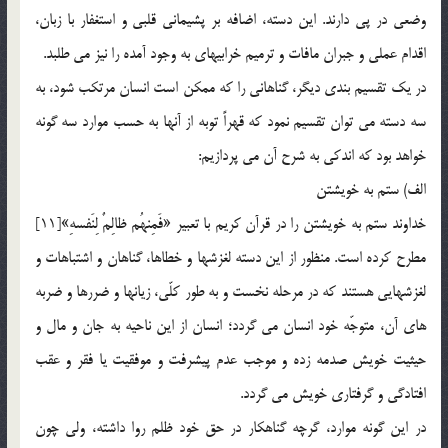
وضعي در پي دارند. اين دسته، اضافه بر پشيماني قلبي و استغفار با زبان،
اقدام عملي و جبران مافات و ترميم خرابيهاي به وجود آمده را نيز مي طلبد.
در يك تقسيم بندي ديگر، گناهاني را كه ممكن است انسان مرتكب شود، به
سه دسته مي توان تقسيم نمود كه قهراً توبه از آنها به حسب موارد سه گونه
خواهد بود كه اندكي به شرح آن مي پردازيم:
الف) ستم به خويشتن
خداوند ستم به خويشتن را در قرآن كريم با تعبير «فَمِنهُم ظالِمٌ لِنَفسهِ»[11]
مطرح كرده است. منظور از اين دسته لغزشها و خطاها، گناهان و اشتباهات و
لغزشهايي هستند كه در مرحله نخست و به طور كلّي، زيانها و ضررها و ضربه
هاي آن، متوجّه خود انسان مي گردد؛ انسان از اين ناحيه به جان و مال و
حيثيت خويش صدمه زده و موجب عدم پيشرفت و موفقيت يا فقر و عقب
افتادگي و گرفتاري خويش مي گردد.
در اين گونه موارد، گرچه گناهكار در حق خود ظلم روا داشته، ولي چون