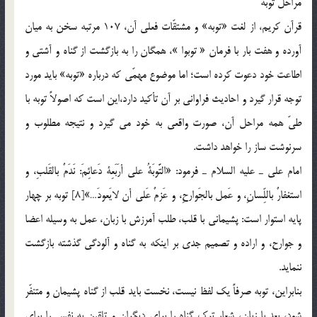
مراحل توبه
قرآن كريم، از لغت «توبه» و مشتقّات فعلي آن، 107 مرتبه سخن به ميان
آورده و هفت بار با فرمان « توبوا »، همگان را به بازگشت از گناه و آشتي و
اطاعت خود دعوت كرده است؛ اما موضوع مهمّي كه درباره «توبه» بايد مورد
توجه قرار گيرد و احاديث فراواني بر آن تأكيد دارد،‌اين است كه اصولاً توبه با
طيّ همه مراحل آن، صورت واقعي به خود مي گيرد و نتيجه مطلوب و
سرنوشت ساز را خواهد داشت.
امام علي ـ عليه السلام ـ فرمود: «التَّوبَةُ علي أرَبَعِة دَعائِمَ: نَدَمٌ بالقَلبِ، و
استغفارٌ باللِّسانِ، و عَمل بالجَوارحِ، و عَزمٌ عَلي أن لايَعودَ…»[8] توبه بر چهار
پايه استوار است: پشيماني با قلب، طلب آمرزش با زبان، عمل به وسيله اعضا
و جوارح، و اراده و تصميم جدي بر اينكه به گناه و آلودگي گذشته بازگشت
ننمايد.
بنابراين، توبه صرفاً يك لفظ نيست، نخست بايد قلب از گناه پشيمان و متنفّر
شود، بعد با زبان، شعار ترك گناه را براي ديگران و تلقين به نفس را براي