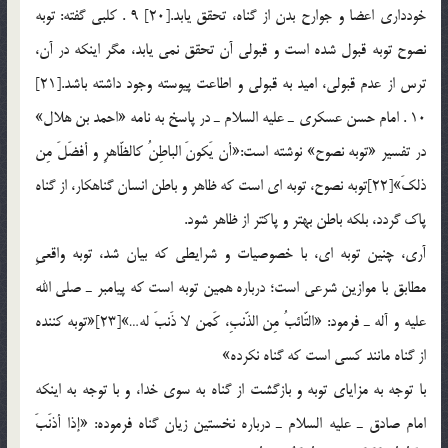
خودداري اعضا و جوارح بدن از گناه، تحقق يابد.[20] 9 . كلبي گفته: توبه
نصوح توبه قبول شده است و قبولي آن تحقق نمي يابد، مگر اينكه در آن،
ترس از عدم قبولي، اميد به قبولي و اطاعت پيوسته وجود داشته باشد.[21]
10 . امام حسن عسكري ـ عليه السلام ـ در پاسخ به نامه «احمد بن هلال»
در تفسير «توبه نصوح» نوشته است:‌«أن يَكونَ الباطِنُ كالظّاهرِ و أفضَلَ مِن
ذلكَ»[22]توبه نصوح، توبه اي است كه ظاهر و باطن انسان گناهكار، از گناه
پاك گردد، بلكه باطن بهتر و پاكتر از ظاهر شود.
آري، چنين توبه اي، با خصوصيات و شرايطي كه بيان شد، توبه واقعيِ
مطابق با موازين شرعي است؛ درباره همين توبه است كه پيامبر ـ صلي الله
عليه و آله ـ فرمود: «التّائبُ مِن الذّنبِ، كَمن لا ذَنبَ له…»[23]«توبه كننده
از گناه مانند كسي است كه گناه نكرده»
با توجه به مزاياي توبه و بازگشت از گناه به سوي خدا، و با توجه به اينكه
امام صادق ـ عليه السلام ـ درباره نخستين زيان گناه فرموده: «إذا أذنَبَ