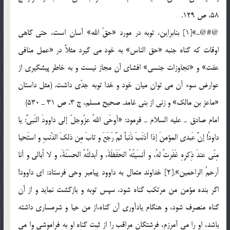
58، ص 129.
@#@..»[1] بنابراين، توبه در مورد «حقّ‌ الله» آسان است، حتي گاهي
اوقات كه گناه جنبه «حق الناس» به خود مي گيرد مثلاً در «عمل منافي
عفت» و «تجاوزات جنسي» افشاي آن مجاز نيست و به خاطر پيشگيري از
عوارض سوء آن مي توان ميان خود و خدا توبه جدّي داشت. (مثل داستان
«ماعز بن مالك» و زني از بني غامد. صحيح مسلم، ج 3، ص 31 ـ 530)
امام صادق ـ عليه السلام ـ فرمود: «أوحَي اللهُ عزّوجلّ إلي داوودَ النَبيَّ: يا
داودُ! إنَّ عَبدي المؤمنَ إذا أذنَبَ ذَنباً ثمَّ رَجَعَ و تابَ مِن ذلكَ الذّنبِ و استَحيا
مِنّي عندَ ذِكرِهِ غَفَرتُ لهُ، و أنسَيتُهُ الحَفَظَةَ، و أبدلتُهُ الحسَنَةَ، و لا اُبالي و أنا
أرحمُ الراحمين».[2] خداوند متعال به داوود پيامبر وحي فرستاد: اي داوود!
اگر بنده مؤمن من مرتكب گناه شود، سپس توبه و بازگشت نمايد و از آن
گناه منصرف شود، و هنگام يادآوري آن گناه،‌از من حيا و شرمساري داشته
باشد، او را مي آمرزم، فرشتگان مراقب را از ثبت گناه او به فراموشي وا مي