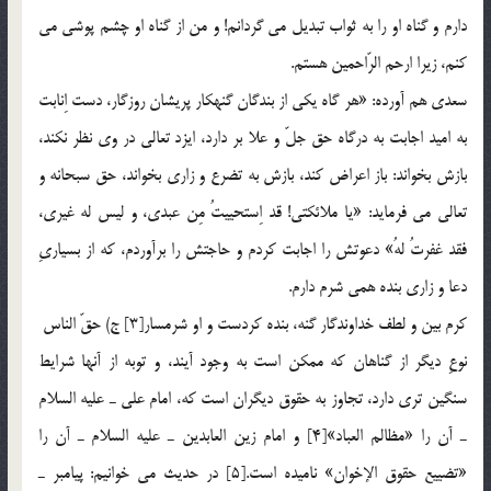
دارم و گناه او را به ثواب تبديل مي گردانم! و من از گناه او چشم پوشي مي
كنم، زيرا ارحم الرّاحمين هستم.
سعدي هم آورده: «هر گاه يكي از بندگان گنهكار پريشان روزگار، دست اِنابت
به اميد اجابت به درگاه حق جلّ و علا بر دارد، ايزد تعالي در وي نظر نكند،
بازش بخواند: باز اعراض كند، بازش به تضرع و زاري بخواند، حق سبحانه و
تعالي مي فرمايد: «يا ملائكتي! قد اِستحييتُ مِن عبدي، و ليس له غيري،
فقد غفرتُ لهُ» دعوتش را اجابت كردم و حاجتش را برآوردم، كه از بسياريِ
دعا و زاري بنده همي شرم دارم.
كرم بين و لطف خداوندگار گنه، بنده كردست و او شرمسار[3] ج) حقّ الناس
نوعِ ديگر از گناهان كه ممكن است به وجود آيند، و توبه از آنها شرايط
سنگين تري دارد، تجاوز به حقوق ديگران است كه، امام علي ـ عليه السلام
ـ آن را «مظالم العباد»[4] و امام زين العابدين ـ عليه السلام ـ آن را
«تضييع حقوق الإخوان» ناميده است.[5] در حديث مي خوانيم: پيامبر ـ