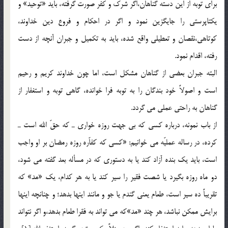
براي توبه از اين دسته گناهان،‌اگر شرك و كفر صورت گرفته، بايد «توحيد» و
يكتاپرستي را جايگزين نمود و اگر در احكام و فروع دين خداوند،
كوتاهي،‌نقصان و تعطيلي واقع شده، بايد به تكميل و جبران آنچه از دست
رفته، اقدام نمود.
البته جبران بعضي از گناهان مشكل است، اما چون خداوند كريم و رحيم
است و اصولاً خود بندگان را به توبه فرا خوانده، گاهي توبه و استغفار از
گناهان به راحتي عملي مي گردد.
از باب نمونه، درباره كسي كه بي جهت روزه خواري ـ كه حقّ الله است ـ
كرده، در رساله عمليّه مي خوانيم: «كسي كه كفاّره روزه رمضان بر او واجب
است، بايد يك بنده آزاد كند يا به دستوري كه در مسأله بعد گفته مي شود،
دو ماه روزه بگيرد يا شصت فقير را سير كند يا به هر كدام، يك «مد» كه
تقريباً ده سير است، طعام يعني گندم يا جو و مانند اينها بدهد؛ و چنانچه اينها
برايش ممكن نباشد، هر چند «مد»‌كه مي تواند به فقرا طعام بدهد،‌و اگر نتواند