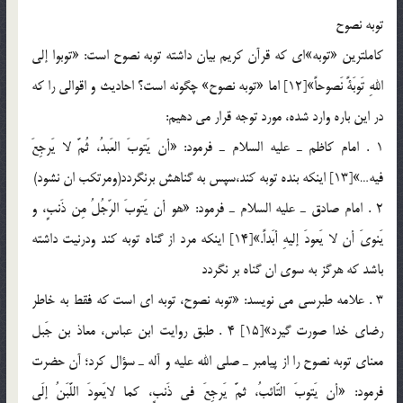
توبه نصوح
كاملترين «توبه»اي كه قرآن كريم بيان داشته توبه نصوح است: «توبوا إلي
اللهِ تَوبَةً نَصوحاً»[12] اما «توبه نصوح» چگونه است؟ احاديث و اقوالي را كه
در اين باره وارد شده، مورد توجه قرار مي دهيم:
1 . امام كاظم ـ عليه السلام ـ فرمود: «أن يَتوبَ‌ العَبدُ، ثُمَّ لا يَرجِعَ
فيه…»[13] اينكه بنده توبه كند،سپس به گناهش برنگردد(ومرتكب ان نشود)
2 . امام صادق ـ عليه السلام ـ فرمود: «هو أن يَتوبَ الرّجُلُ مِن ذَنبٍ، و
يَنويَ أن لا يَعودَ‌ إليهِ أبَداً.»[14] اينكه مرد از گناه توبه كند ودرنيت داشته
باشد كه هرگز به سوي ان گناه بر نگردد
3 . علامه طبرسي مي نويسد: «توبه نصوح، توبه اي است كه فقط به خاطر
رضاي خدا صورت گيرد»[15] 4 . طبق روايت ابن عباس، معاذ بن جَبل
معناي توبه نصوح را از پيامبر ـ صلي الله عليه و آله ـ سؤال كرد؛ آن حضرت
فرمود: «أن يَتوبَ التّائبُ، ثمَّ يَرجِعَ في ذَنبٍ، كما لايَعودَ اللَّبَنُ إلَي