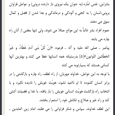
بنابراين، نفس امّاره (به عنوان يك نيروي باز دارنده دروني) و عوامل فراوان
بروني،‌انسان را به كجي و آلودگي و درماندگي و جدا شدن از فضل و كمال
سوق مي دهند.
عموم افراد بشر غالباً به اين موانع مبتلا مي شوند، ولي تنها بعضي از آنان راه
چاره مي يابند.
پيامبر ـ صلي الله عليه و آله ـ فرمود: «إنّ كُلَّ بَني آدمَ خَطّاءٌ، و خَيرُ
الخطّائينَ التّوابونَ»[5] بدرستيكه همه انسانها خطا مي كنند و بهترين آنها
كساني هستند كه بسيارتوبه مي كنند
با توجه به اين عوامل، خداوند مهربان، از راه لطف، راه چاره و بازگشتي را در
برابر انسان گشوده تا او نااميد نشود، هويّت خويش را ناديده نگيرد و با
انتخاب راه بازگشت هويّت انساني خويش را باز يافته، با خدا و فضيلت آشتي
كند و راه خير و صلاح و تكامل خود را استمرار بخشد.
اين لطف خداوند، سپاس و شكر فراواني را مي طلبد، امام زين العابدين ـ