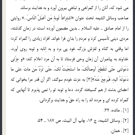
مي شود كه، آنان را از گمراهي و تباهي بيرون آورد و به هدايت برساند.
صاحب وسائل الشيعه تحت عنوان «اشتِراطُ تَوبةِ مَن أضَلَّ النّاسَ…» روايتي
را از امام صادق ـ عليه السلام ـ بدين مضمون آورده است: در زمان گذشته،
مردي ديني تأسيس كرد و مردم را بدان فرا خواند. افراد زيادي را گمراه كرد؛
اما وقتي به گناه و لغزش بزرگ خود پي برد و به اِنابه و توبه روي آورد،
خداوند به پيامبران آن زمان وحي فرستاد تا به آن مرد اعلام كند: «و عِزّتي
دَعَوتَني حتّي تَنقَطِعَ أوصالُكَ، ما استَجَبتُ لكَ، حتّي تَرُدَّ مَن ماتَ علي ما
دَعَوتَهُ اليهِ، فيَرجِعَ عَنهُ»[3] به عزت خودم سوگند، اگر آن قدر مرا بخواني كه
اعضاي بدنت از هم گسيخته گردد. دعا و توبه تو را نمي پذيرم تا آنهايي كه
گمراه كرده اي و مرده اند را به راه حقّ‌ و هدايت برگرداني.
[1] . مائده، 32.
[2] . وسائل الشيعه، ج 16، چاپ آل البيت، ص 187 ـ 54.
[3] . همان.