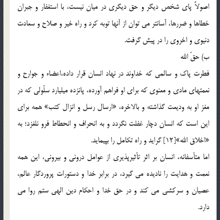
اصولاً پاي شخص ديگر و حق ديگري در ميان نيست، با استغفار و جبران
خطاها و ضررها، آسانتر مي توان از آنها توبه كرد و راه خير و صلاح و سعادت
دنيوي و اخروي را در پيش گرفت.
ب) حقّ‌ الله
فطرت پاك و سالمي كه خداوند در نهاد انسان قرار داده،‌اعضاء و جوارح و
نعمتهاي مادي و معنوي كه براي او فراهم آورده، پانزده ميليارد سلّولي كه در
مغز او به وديعت گذاشته و بالاخره، «ارسال رسل و انزال كتب» همه براي
اين است كه انسان دچار غفلت نگردد و به انحراف و انحطاط فرو نلغزد؛ به
«اخلاق الله»[12] گرايد و راه تكامل را بپيمايد.
اما متأسفانه، انسان بر اثر تأثيرپذيري از عوامل دروني و بيروني، اين همه
نعمت و هدايت را ناديده مي گيرد، در برابر خدا و دستورات پروردگار عالم،
عصيان و سركشي مي كند و در حق خدا و احكام دين الهي ستم روا مي
دارد.