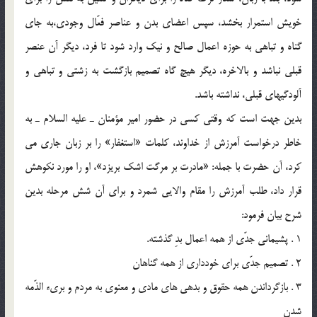
خويش استمرار بخشد، سپس اعضاي بدن و عناصر فعّال وجودي،‌به جاي
گناه و تباهي به حوزه اعمال صالح و نيك وارد شود تا فرد، ديگر آن عنصر
قبلي نباشد و بالاخره، ديگر هيچ گاه تصميم بازگشت به زشتي و تباهي و
آلودگيهاي قبلي، نداشته باشد.
بدين جهت است كه وقتي كسي در حضور امير مؤمنان ـ عليه السلام ـ به
خاطر درخواست آمرزش از خداوند، كلمات «استغفار» را بر زبان جاري مي
كرد، آن حضرت با جمله: «مادرت بر مرگت اشك بريزد»، او را مورد نكوهش
قرار داد، طلب آمرزش را مقام والايي شمرد و براي آن شش مرحله بدين
شرح بيان فرمود:
1 . پشيماني جدّي از همه اعمال بدِ گذشته.
2 . تصميم جدّي براي خودداري از همه گناهان
3 . بازگرداندن همه حقوق و بدهي هاي مادي و معنوي به مردم و بريء الذّمه
شدن