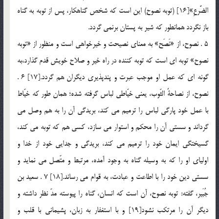
الضَّرعِ»[16] (توبه نصوح) اين است كه شخص گناهكار، پس از توبه به گناه
باز نگردد همانطور كه شير به پستان برنمي گردد.
5 . نصوح، از «نَصَح» به معناي نصيحت و خيرخواهي است و منظور از «توبه
نصوح» توبه اي است كه توبه كننده در راه خير و صلاح خويش قدم گذارد،‌به
گونه اي كه عمل او موجب عبرت و پندپذيري ديگران هم گردد.[17] 6 .
نصوح، از نصاحةُ الثّوب، يعني خيّاطي لباس گرفته شده؛ همان طور كه خيّاط
با عمل خود پارگي لباس را ترميم مي كند، بريدگي آن را به هم وصل مي
گرداند و سستي آن را محكم و استوار مي سازد، كسي هم كه توبه مي كند،
گسيختگي ايمان خود را ترميم مي كند، بريدگي و جدايي خود از خدا و
اولياي او را كه به وسيله گناه به وجود آمده، مرتبط و متّصل مي نمايد و
سستي دين خود را با اطاعت و عبادت، به قوام مي رساند.[18] 7 . سعيد بن
جُبَير، گفته: توبه نصوح، آن است كه انسان، گناه را پيوسته مدّ نظر داشته و
ديگر آن را مرتكب نشود[19] و با استغفار به زبان، پشيماني با قلب و