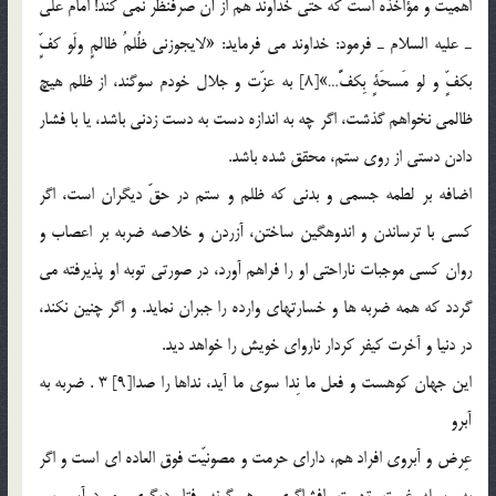
اهميّت و مؤاخذه است كه حتي خداوند هم از آن صرفنظر نمي كند! امام علي
ـ عليه السلام ـ فرمود: خداوند مي فرمايد: «لايجوزني ظُلمُ ظالمٍ ولَو كفٍّ
بكفٍّ و لو مَسحَةٍ بِكفًّ…»[8] به عزّت و جلال خودم سوگند، از ظلم هيچ
ظالمي نخواهم گذشت، اگر چه به اندازه دست به دست زدني باشد، يا با فشار
دادن دستي از روي ستم، محقق شده باشد.
اضافه بر لطمه جسمي و بدني كه ظلم و ستم در حقّ ديگران است، اگر
كسي با ترساندن و اندوهگين ساختن، آزردن و خلاصه ضربه بر اعصاب و
روان كسي موجبات ناراحتي او را فراهم آورد، در صورتي توبه او پذيرفته مي
گردد كه همه ضربه ها و خسارتهاي وارده را جبران نمايد. و اگر چنين نكند،
در دنيا و آخرت كيفر كردار نارواي خويش را خواهد ديد.
اين جهان كوهست و فعل ما نِدا سوي ما آيد، نداها را صدا[9] 3 . ضربه به
آبرو
عِرض و آبروي افراد هم، داراي حرمت و مصونيّت فوق العاده اي است و اگر
به وسيله غيبت، تهمت، افشاگري و هر گونه رفتار ديگري، مورد آسيب و