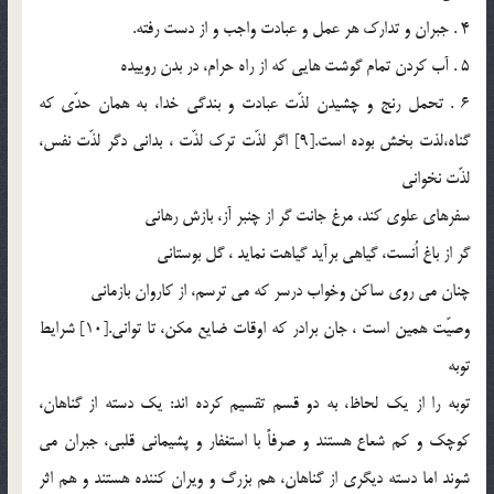
4 . جبران و تدارك هر عمل و عبادت واجب و از دست رفته.
5 . آب كردن تمام گوشت هايي كه از راه حرام، در بدن روييده
6 . تحمل رنج و چشيدن لذّت عبادت و بندگي خدا، به همان حدّي كه
گناه،‌لذت بخش بوده است.[9] اگر لذّت ترك لذّت ، ‌بداني دگر لذّت نفس،
لذّت نخواني
سفرهاي علوي كند، مرغ جانت گر از چنبر آز، بازش رهاني
گر از باغ اُنست، گياهي برآيد گياهت نمايد ، گل بوستاني
چنان مي روي ساكن وخواب درسر كه مي ترسم، از كاروان بازماني
وصيّت همين است ، جان برادر كه اوقات ضايع مكن، تا تواني.[10] شرايط
توبه
توبه را از يك لحاظ، به دو قسم تقسيم كرده اند: يك دسته از گناهان،
كوچك و كم شعاع هستند و صرفاً با استغفار و پشيماني قلبي، جبران مي
شوند اما دسته ديگري از گناهان‌، هم بزرگ و ويران كننده هستند و هم اثر