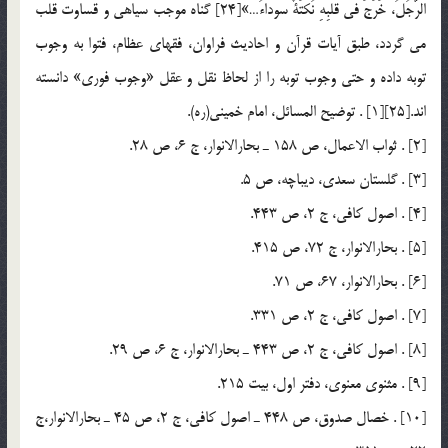
الرّجُلُ، خَرَجَ في قلبِهِ نُكتَةٌ سوداءُ…»[24] گناه موجب سياهي و قساوت قلب
مي گردد، طبق آيات قرآن و احاديث فراوان، فقهاي عظام، فتوا به وجوب
توبه داده و حتي وجوب توبه را از لحاظ نقل و عقل «وجوب فوري» دانسته
اند.[25][1] . توضيح المسائل، امام خميني(ره).
[2] . ثواب الاعمال، ص 158 ـ بحارالانوار، ج 6، ص 28.
[3] . گلستان سعدي، ديباچه، ص 5.
[4] . اصول كافي، ج 2، ص 443.
[5] . بحارالانوار، ج 72، ص 415.
[6] . بحارالانوار، 67، ص 71.
[7] . اصول كافي، ج 2، ص 331.
[8] . اصول كافي، ج 2، ص 443 ـ بحارالانوار، ج 6، ص 29.
[9] . مثنوي معنوي، دفتر اول، بيت 215.
[10] . خصال صدوق، ص 448 ـ اصول كافي، ج 2، ص 45 ـ بحارالانوار،‌ج