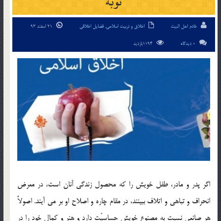
توبه
خادم اهل البیت
اخلاق و تربیت اسلامی
,
فضایل اخلاقی
21 اسفند 93
0 دیدگاه
1194بازدید
اگر پدر و مادر، طفل خويش را كه محصول زندگي آنان است، در معرض
انحراف و تباهي و اتلاف ببينند، در مقام چاره و اصلاح او بر مي آيند. اصولاً
هر صانعي نسبت به مصنوع خويش حساسيّت دارد و هنر و كمال خود را در