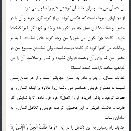
آن متجلّي مي بيند و براي حفظ آن كوشش لازم را مبذول مي دارد.
از تمثيلهاي معروف است كه «كسي كوزه اي از كوزه گري خريد و آن را در
حضور او شكست! اين عمل چند بار تكرار شد و خشم كوزه گر را برانگيخت!
خريدار گفت: چرا نگران مي شوي! من وجه كوزه هاي شكسته را به تو
پرداخت مي كنم! كوزه گر گفت: درست است، ولي شكستن مصنوع من در
حضور من كه براي آن زحمت فراوان كشيده و كمال و سلامت آن را مي
خواهم، سخت ناراحت كننده است!»
خداوند متعال، از پدر و مادر به انسان مهربانتر است و از هر صانع نِسبي
نسبت به مصنوع خويش حساستر مي باشد؛ زيرا علاوه بر اينكه انسان را بر
فطرت توحيد و پاكي آفريده، او را «مَثَلَ» خود قرار داده، تا با نمايش آثار
قدرت و حكمت خويش در اين مخلوق، كرامت خويش و تكامل انسان را به
سامان رساند.
خداوند راه رسيدن به اين تكامل را در آيه: «وَ ما خَلَقْتُ الْجِنَّ وَ الْإِنْسَ إِلاَّ