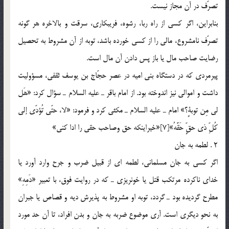
تصرّف در آن مجاز نيست.
بنابراين، اگر كسي از راه ربا، رشوه، فريبكاري، سرقت و بالاخره هر گونه
تصرّف نامشروع، مالي را از كسي خورده باشد، توبه از آن مشروط به تحصيل
رضايت صاحب مال يا باز پس دادن آن مال است.
پيرمردي كه در دستگاه بني اميه در عصر حجّاج بن يوسف ثقفي، مسؤوليت
داشت و اموالي نيز اندوخته بود. از امام باقر ـ عليه السلام ـ سؤال كرد: «هَل
لي مِن توبةٍ؟» امام ـ عليه السلام ـ مكثي كرد و فرمود: «لا، حتّي تُؤدّي إلي
كُلِّ ذي حقٍّ حَقَّهُ»[7]«خيراينكه حق وصاحب حقي را ادا كني»
2 . لطمه به جان
اگر كسي به جان مسلماني، لطمه اي از قبيل ضرب و جرح وارد آورد يا
خداي ناكرده مرتكب قتل يا خونريزي ـ كه در روايت فوق، با تعبير «دَمِهِ»
مطرح گرديده بود ـ گردد، توبه او مشروط به پذيرش ديه و قصاص يا جبران
به نحو ديگري است. آري موضوع ضربه به جان و بدن افراد، تا آن حد مورد