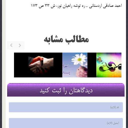
احمد صادقي اردستاني ـ ره توشه راهيان نور، ش 33 ص 173
مطالب مشابه
دیدگاهتان را ثبت کنید