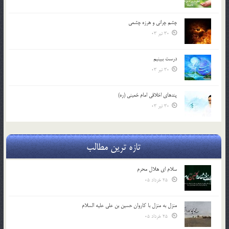
چشم ‏چرانى و هرزه‏ چشمى
30 تیر 03
درست ببينيم
30 تیر 03
پندهاي اخلاقي امام خميني (ره)
30 تیر 03
تازه ترین مطالب
سلام ای هلال محرم
25 خرداد 05
منزل به منزل با کاروان حسین بن علی علیه السلام
25 خرداد 05