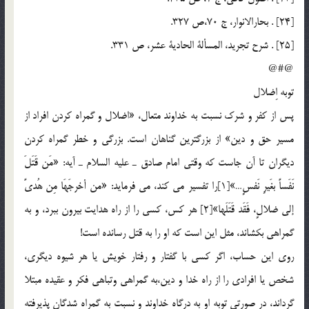
[24] . بحارالانوار، ج 70،‌ص 327.
[25] . شرح تجريد، المسألة الحادية عشر، ص 331.
@#@
توبه اِضلال
پس از كفر و شرك نسبت به خداوند متعال، «اضلال و گمراه كردن افراد از
مسير حق و دين» از بزرگترين گناهان است. بزرگي و خطر گمراه كردن
ديگران تا آن جاست كه وقتي امام صادق ـ عليه السلام ـ آيه: «مَن قَتَلَ
نَفَساً بغَيرِ نَفسٍ…»[1]را تفسير مي كند، مي فرمايد: «من أخرجَهَا مِن هُديً
إلي ضلالٍ، فَقَد قَتَلَها»[2] هر كس، كسي را از راه هدايت بيرون ببرد، و به
گمراهي بكشاند، مثل اين است كه او را به قتل رسانده است!
روي اين حساب، اگر كسي با گفتار و رفتار خويش يا هر شيوه ديگري،
شخص يا افرادي را از راه خدا و دين،‌به گمراهي وتباهي فكر و عقيده مبتلا
گرداند، در صورتي توبه او به درگاه خداوند و نسبت به گمراه شدگان پذيرفته