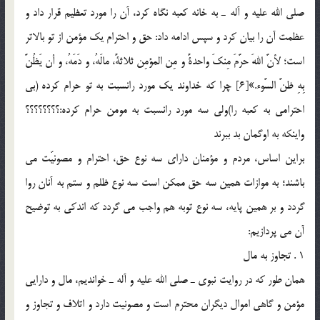
صلي الله عليه و آله ـ به خانه كعبه نگاه كرد، آن را مورد تعظيم قرار داد و
عظمت آن را بيان كرد و سپس ادامه داد: حق و احترام يك مؤمن از تو بالاتر
است؛ لأنَّ اللهَ حرَّمَ‌ مِنكَ واحدةً و مِن المؤمِن ثلاثةً، مالَهُ، و دَمَهُ، و أن يَظُنَّ
بِهِ ظنَّ السَّوء.»[6] چرا كه خداوند يك مورد رانسبت به تو حرام كرده (بي
احترامي به كعبه را)ولي سه مورد رانسبت به مومن حرام كرده:؟؟؟؟؟؟؟؟
واينكه به اوگمان بد ببرند
براين اساس، مردم و مؤمنان داراي سه نوع حق، ‌احترام و مصونيّت مي
باشند؛ به موازات همين سه حق ممكن است سه نوع ظلم و ستم به آنان روا
گردد و بر همين پايه، سه نوع توبه هم واجب مي گردد كه اندكي به توضيح
آن مي پردازيم:
1 . تجاوز به مال
همان طور كه در روايت نبوي ـ صلي الله عليه و آله ـ خوانديم، مال و دارايي
مؤمن و گاهي اموال ديگران محترم است و مصونيت دارد و اتلاف و تجاوز و