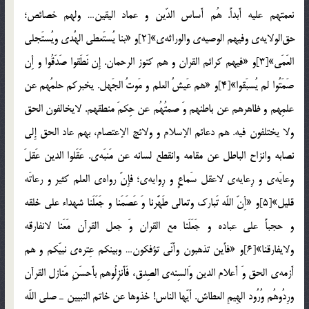
نعمتهم عليه أَبداً. هُم أَساس الدّين و عماد اليقين… ولهم خصائص؛
حق‎الولايه‌ي وفيهم الوصيه‌ي والوراثه‌ي»[2]و «بنا يُستَعطي الهُدي ويُستَجلي
العَمَي»[3]و «فيهم كرائم القران و هم كنوز الرحمان. إِن نَطَقوا صَدَقُوا و أِن
صَمَتُوا لم يُسبَقوا»[4]و «هم عَيشُ العلم و مَوتُ الجَهل. يخبركم حلمُهم عن
علمِهم و ظاهرهم عن باطنهم وَ صمتُهُم عن حِكمَ منطقهم. لايخالفون الحق
ولا يختلفون فيه. هم دعائم الإسلام و ولائج الإعتصام، بهم عاد الحق إِلي
نصابه وانزاح الباطل عن مقامه وانقطع لسانه عن مَنبَه‌ي. عَقَلوا الدين عَقلَ
وِعايَه‌ي و رِعايه‌ي لاعقل سَماعٍ و رِوايه‌ي؛ فإِنّ رواه‌ي العلم كثير و رعاتَه
قليل»[5]و «أِنّ اللّه تَبارك وتعالي طَهَّرنا وَ عَصَمَنا و جَعَلَنا شهداء علي خلقه
و حجباً علي عباده و جَعَلَنا مع القران وَ جعل القرآن مَعَنا لانفارقه
ولايفارقنا»[6]و «فأَين تذهبون وأَنّي تؤفكون… وبينكم عِتره‌ي نبيّكم و هم
أَزمه‌ي الحق وَ أَعلام الدين وَالسِنه‌ي الصِدق، فَأَنزِلُوهم بأَحسَنِ مَنازل القرآن
ورِدُوهُم وُرُود الهِيمِ العطاش. أَيّها الناس! خذوها عن خاتم النبيين ـ صلي اللّه