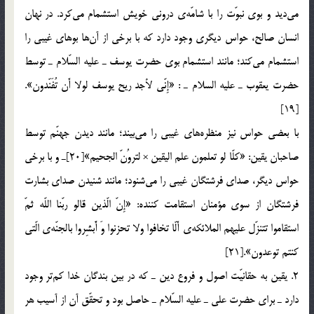
مي‎ديد و بوي نبوّت را با شامّه‌ي دروني خويش استشمام مي‎كرد. در نهان
انسان صالح، حواس ديگري وجود دارد كه با برخي از آن‎ها بوهاي غيبي را
استشمام مي‎كند؛ مانند استشمام بوي حضرت يوسف ـ عليه السّلام ـ توسط
حضرت يعقوب ـ عليه السلام ـ : «إِنّي لأجد ريح يوسف لولا أَن تُفَنّدون».
[19]
با بعضي حواس نيز منظره‎هاي غيبي را مي‎بيند؛ مانند ديدن جهنّم توسط
صاحبان يقين: «كلّا لو تعلمون علم اليقين × لتروُنّ الجحيم»[20]ـ و با برخي
حواس ديگر، صداي فرشتگان غيبي را مي‎شنود؛ مانند شنيدن صداي بشارت
فرشتگان از سوي مؤمنان استقامت كننده: «إِنّ الّذين قالو ربّنا اللّه ثمّ
استقاموا تتنزّل عليهم الملائكه‌ي أَلّا تخافوا ولا تحزنوا وَ أََبشِروا بالجنّه‌ي الّتي
كنتم توعدون».[21]
2. يقين به حقانيّت اصول و فروع دين ـ كه در بين بندگان خدا كم‎تر وجود
دارد ـ براي حضرت علي ـ عليه السّلام ـ حاصل بود و تحقّق آن از آسيب هر