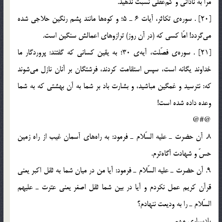
مرا به ناداني و كم‌عقلي نسبت ندهيد.
[20] . سوره‌ي تكاثر، آيات 6 ـ 5؛ و كوه‌ها مانند پشم رنگين حلاجي شده
مي‌گردد! امّا كسي كه (در آن روز) ترازوهاي اعمالش سنگين است.
[21] . سوره‌ي فصّلت، آيه‌ي 30؛ به يقين كساني كه گفتند: پروردگار ما
خداوند يگانه است، سپس استقامت كردند، فرشتگان بر آنان نازل مي‌شوند
كه: نترسيد و غمگين مباشيد، و بشارت باد بر شما به آن بهشتي كه به شما
وعده داده شده است!
@#@
8. آن حضرت ـ عليه السّلام ـ فرمود: به راه‎هاي آسمان غيب از راه زمين
حسّ و شهادت آگاه‎ترم.
9. آن حضرت ـ عليه السّلام ـ فرمود: آيا من در ميان شما به ثقل اكبر يعني
قرآن كريم عمل نكردم و آيا در بين شما ثقل اصغر يعني عترت ـ عليهم
السّلام ـ را به وديعت ننهادم؟
يادسپاري مهم