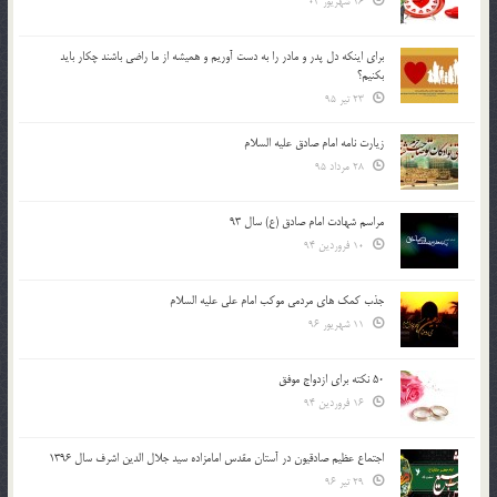
16 شهریور 04
براي اينكه دل پدر و مادر را به دست آوريم و هميشه از ما راضي باشند چكار بايد
بكنيم؟
23 تیر 95
زیارت نامه امام صادق علیه السلام
28 مرداد 95
مراسم شهادت امام صادق (ع) سال 93
10 فروردین 94
جذب کمک های مردمی موکب امام علی علیه السلام
11 شهریور 96
50 نکته برای ازدواج موفق
16 فروردین 94
اجتماع عظیم صادقیون در آستان مقدس امامزاده سید جلال الدین اشرف سال 1396
29 تیر 96