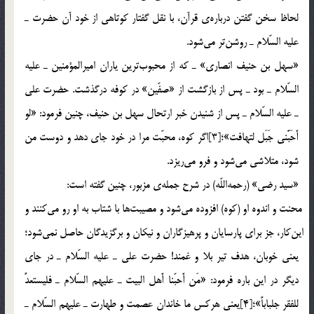
لحاظ سخن گفتن درباره‌ي قرآن، با نقل گفتار كوتاهي از خود آن حضرت ـ
عليه السّلام ـ روشن‎تر مي‎شود.
«سهل بن حنيف انصاري» ـ كه از محبوب‎ترين ياران اميرالمؤمنين ـ عليه
السّلام ـ بود ـ پس از بازگشت از «صفّين» در كوفه درگذشت. حضرت علي
ـ عليه السّلام ـ پس از شنيدن خبر ارتحال سهل بن حنيف، چنين فرمود: «لو
أَحَبَّني جَبَل لتهافت»؛[3]اگر كوه، محبّت مرا در خود جاي دهد و دوست من
شود، متلاشي مي‎شود و فرو مي‎ريزد.
«سيد رضي» (رحمه‎اللّه) در شرح جمله‌ي مزبور، چنين گفته است:
محنت و اندوه او (كوه) افزوده مي‎شود و مصيبت‎ها با شتاب به او رو مي‎كنند و
اين‎كار، جز براي پارسايان و پرهيزگاران و نيكان و برگزيدگان حاصل نمي‎شود؛
يعني خوبان، هدف تير بلا و غمند! حضرت علي ـ عليه السّلام ـ در جاي
ديگر در اين باره فرمود: «مَن أَحبّنا أَهل البيت ـ عليهم السّلام ـ فليستعدً
للفقر جلباباً»؛[4]يعني هركس ما خاندان عصمت و طهارت ـ عليهم السّلام ـ