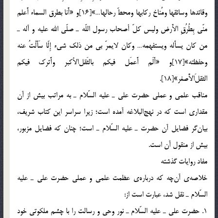
وقائدها وسائقها ومُناخ ركابها ومحطّ رحالها…»[16]و «أََنا بطرق السماء أََعلم
منّي بِطُرُقِ الأَرض وليس كلّ أصحاب رسول اللّه ـ صلّي الله عليه و آله ـ
من كان يسأَله ويستفهمه… وكان لايمرّ بي من ذلك شيء إِلّا سَأَلْتُ عنه
وحفظته»[17]و «أَلَم أََعمَل فيكم بالثَقل‎الأكبر وأََترك فيكم
الثقلَ‎الأََصغر»[18].
مناقب علمي و عملي حضرت علي ـ عليه السّلام ـ به مراتب بيش از آن
مقداري است كه در نهج‎البلاغه آمده است؛ زيرا سراسر اين كتاب شريف،
بيان‎گر فضايل آن حضرت ـ عليه السّلام ـ است؛ چنان كه فضايل مزبور،
بيش از منقول آن است.
مفاد روايات گذشته
خلاصه‌ي آن‎چه كه درباره‌ي عظمت علمي و عملي حضرت علي ـ عليه
السّلام ـ نقل شد، عبارت است از:
1. حضرت علي ـ عليه السّلام ـ نور وحي و رسالت را با چشم ملكوتي خود