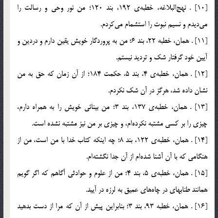
[10] . نهج‎البلاغه، خطبه‌ي 192، بند 120؛ من نور وحي و رسالت را
مي‌ديدم و نسيم نبوت را استشمام مي‌كردم.
[11] . همان، خطبه 22، بند 6؛ من به پروردگار خويش يقين دارم و دردين و
آيين خود گرفتار شك و ترديد نيستم.
[12] . همان، خطبه‌ي 4، بند 5، حكمت 184؛ از آن زمان كه حق به من
نشان داده شد، هرگز در آن شك نكردم.
[13] . همان، خطبه‌ي 137، بند 3؛ من بينائي خويش را به همراه دارم،
چيزي را بر كسي مشتبه نكرده‌ام، و چيزي بر من نيز مشتبه نشده است.
[14] . همان، خطبه‌ي 122، بند 8؛ چه اينكه كتاب خدا با من است، من از
هنگامي كه با آن آشنا شده‌ام از آن جدا نگشته‌ام.
[15] . همان، خطبه‌ي 5، بند 4؛ من از علوم و حوادثي آگاهم كه اگر گويم
همانند طنابهاي در چاه‌هاي عميق به لرزه در آييد.
[16] . همان، خطبه 93، بند 3؛ بنابراين پيش از آن كه مرا از دست بدهيد