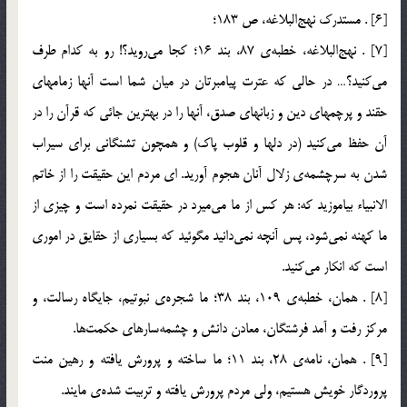
[6] . مستدرك نهج‎البلاغه، ص 183؛
[7] . نهج‎البلاغه، خطبه‌ي 87، بند 16؛ كجا مي‌رويد؟! رو به كدام طرف
مي‌كنيد؟… در حالي كه عترت پيامبرتان در ميان شما است آنها زمامهاي
حقند و پرچمهاي دين و زبانهاي صدق، آنها را در بهترين جائي كه قرآن را در
آن حفظ مي‌كنيد (در دلها و قلوب پاك) و همچون تشنگاني براي سيراب
شدن به سرچشمه‌ي زلال آنان هجوم آوريد. اي مردم اين حقيقت را از خاتم
الانبياء بياموزيد كه: هر كس از ما مي‌ميرد در حقيقت نمرده است و چيزي از
ما كهنه نمي‌شود، پس آنچه نمي‌دانيد مگوئيد كه بسياري از حقايق در اموري
است كه انكار مي‌كنيد.
[8] . همان، خطبه‌ي 109، بند 38؛ ما شجره‌ي نبوتيم، جايگاه رسالت، و
مركز رفت و آمد فرشتگان، معادن دانش و چشمه‌سارهاي حكمت‌ها.
[9] . همان، نامه‌ي 28، بند 11؛ ما ساخته و پرورش يافته و رهين منت
پروردگار خويش هستيم، ولي مردم پرورش يافته و تربيت شده‌ي مايند.