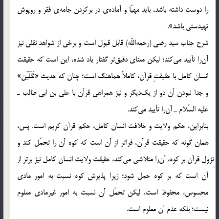
را دوست داشته باشد، بايد مهيّا و آماده‌ي در بركردن جامه‌ي فقر و روپوش
تهي‏دستي باشد».
شرح جناب سيد رضي (رحمه‎اللّه) قابل قبول است و برخي از شواهد نقلي نيز
آن‎را تأييد مي‎كند؛ ليكن معناي دقيق‎تر گفتار ياد شده، اين است كه حقيقت
انسان كامل با حقيقتِ قرآن، كاملاً هماهنگ است؛ چنان كه حديث «ثَقَلَيْن»
و جدا نبودن آن دو از يك‎ديگر و نيز همراهي قرآن با علي بن ابي‎ طالب ـ
عليه السّلام ـ آن‎را تأييد مي‎كند.
بنابراين، حكم ولايت و خلافت انسان كامل، حكم قرآن كريم است. پس،
همان گونه كه حقيقت قرآن، فراتر از آن است كه كوه آن را تحمّل كند و
نزول قرآن بر كوه، آن‎را متلاشي مي‎كند، حقيقت ولايت انسان كامل نيز برتر از
آن است كه بر كوه حمل شود؛ زيرا پذيرش كوه نسبت به امور مادي
محسوس، محفوظ است، ليكن تحمّل آن نسبت به امور غيرمادي معلوم
نيست؛ بلكه عدم آن معلوم است.