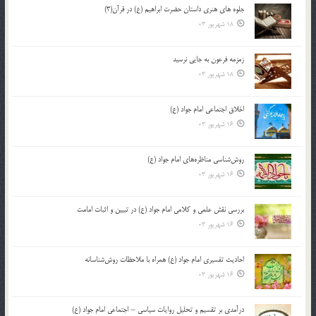
جلوه هاي هنري داستان حضرت ابراهيم (ع) در قرآن(3)
18 شهریور 03
زمزمه فرعون به جايي نرسيد
18 شهریور 03
اخلاق اجتماعی امام جواد (ع)
16 شهریور 03
روش‌شناسی مناظره‌های امام جواد (ع)
16 شهریور 03
بررسی نقش علمی و کلامی امام جواد (ع) در تبیین و اثبات امامت
16 شهریور 03
احادیث تفسیری امام جواد (ع) همراه با ملاحظات روش‌شناسانه
16 شهریور 03
درآمدی بر تقسیم و تحلیل روایات سیاسی – اجتماعی امام جواد (ع)