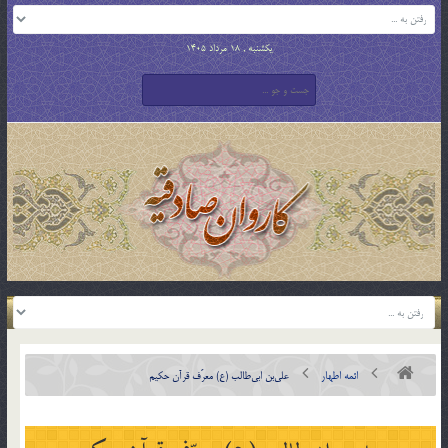
یکشنبه , 18 مرداد 1405
ائمه اطهار
علي‎بن ابي‎طالب (ع) معرّف قرآن حكيم