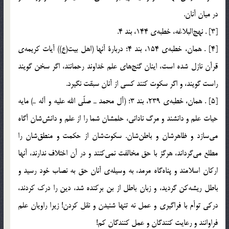
در ميان آنان.
[3] . نهج‎البلاغه، خطبه‌ي 144، بند 4.
[4] . همان، خطبه‌ي 154، بند 4؛ دربارة آنها (اهل بيت(ع)) آيات كريمه‌ي
قرآن نازل شده است، اينان گنج‌هاي علم خداوند رحمانند، اگر سخن گويند
راست گويند، و اگر سكوت كنند كسي از آنان سبقت نگيرد.
[5] . همان، خطبه‌ي 239، بند 3؛ (آل محمد ـ صلّي الله عليه و آله ـ) مايه
حيات علم و دانشند و مرگ ناداني، حلمشان شما را از علم و دانش‌شان آگاه
مي‌سازد و ظاهرشان و باطن‌شان. سكوت‌شان از حكمت و منطق‌شان را
مطلع مي‌گرداند، هرگز با حق مخالفت نمي‌كنند و در آن اختلاف ندارند، آنها
اركان اسلامند و پناه‌گاه مرمد، به وسيله‌ي آنان حق به نصاب خود رسيد و
باطل ريشه‌كن گرديد، و زبان باطل از بن بركنده شد، دين را درك كردند،
دركي توأم با فراگيري و عمل نه تنها شنيدن و نقل كردن! زيرا راويان علم
فراوانند و رعايت كنندگان و عمل كنندگان كم!