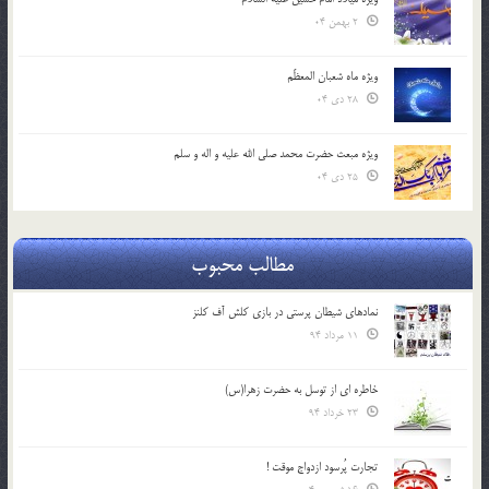
2 بهمن 04
ویژه ماه شعبان المعظّم
28 دی 04
ویژه مبعث حضرت محمد صلی الله علیه و اله و سلم
25 دی 04
مطالب محبوب
نمادهای شیطان پرستی در بازی کلش آف کلنز
11 مرداد 94
خاطره ای از توسل به حضرت زهرا(س)
23 خرداد 94
تجارت پُرسود ازدواج موقت !