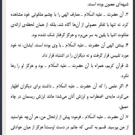
شبهه‎اي مصون بوده است.
3. آن حضرت ـ عليه السّلام ـ معارف الهي را با چشم ملكوتي خود مشاهده
كرد. نه تنها با تفكر حصولي از آن‎ها آگاه شد، بلكه از همان لحظه‌ي ارائه‌ي
ملكوت اشيا با يقين به سر مي‎برد و هرگز گرفتار شك نشده بود.
4. بينش الهي آن حضرت ـ عليه السّلام ـ با وي بوده است. ايشان، نه خود
مورد تلبيس قرار گرفت و نه ديگران را در اشتباه قرار داد.
5. قرآن كريم، همراه با آن حضرت ـ عليه السّلام ـ بود و هرگز او را رها
نكرد.
6. اگر علمي را كه آن حضرت ـ عليه السّلام ـ داشت براي ديگران اظهار
مي‎كرد، مايه‌ي اضطراب و لرزش آنان مي‎شد؛ مانند لرزش ريسمان در چاه
عميق.
7. آن حضرت ـ عليه السّلام ـ فرمود: پيش از ارتحال من، هر آن‎چه خواستيد
از من بپرسيد. قسم به كسي كه جانم در دست اوست! هرگز از ميان حوادثي