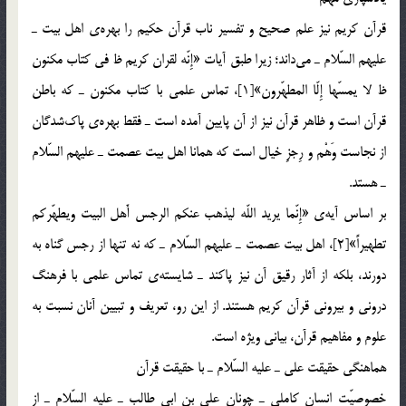
قرآن كريم نيز علم صحيح و تفسير ناب قرآن حكيم را بهره‌ي اهل بيت ـ
عليهم السّلام ـ مي‎داند؛ زيرا طبق آيات «إِنّه لقران كريم ظ­ في كتاب مكنون
ظ­ لا يمسّها إِلّا المطهّرون»[1]، تماس علمي با كتاب مكنون ـ كه باطن
قرآن است و ظاهر قرآن نيز از آن پايين آمده است ـ فقط بهره‌ي پاك‎شدگان
از نجاست وَهْم و رِجزِ خيال است كه همانا اهل بيت عصمت ـ عليهم السّلام
ـ هستد.
بر اساس آيه‌ي «إِنّما يريد اللّه ليذهب عنكم الرجس أَهل البيت ويطهّركم
تطهيراً»[2]، اهل بيت عصمت ـ عليهم السّلام ـ كه نه تنها از رجس گناه به
دورند، بلكه از آثار رقيق آن نيز پاكند ـ شايسته‌ي تماس علمي با فرهنگ
دروني و بيروني قرآن كريم هستند. از اين رو، تعريف و تبيين آنان نسبت به
علوم و مفاهيم قرآن، بياني ويژه است.
هماهنگي حقيقت علي ـ عليه السّلام ـ با حقيقت قرآن
خصوصيّت انسان كاملي ـ چونان علي بن ابي طالب ـ عليه السّلام ـ از