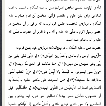
ادلّه‌ي اولويت تعييني شخص اميرالمؤمنين ـ عليه السّلام ـ نسبت به امت
اسلامي براي بيان علوم و مفاهيم قرآني، سخنان آن امام همام ـ عليه
السّلام ـ درباره‌ي شخصيت علمي خود اوست كه برخي از آن سخنان در
حضور رسول اكرم ـ صلّي الله عليه و آله ـ و با تقرير آن حضرت ـ صلّي الله
عليه و آله ـ صادر شده است.
حضرت علي ـ عليه السّلام ـ در نهج‎البلاعه درباره‌ي خود چنين فرمود:
«أَرَي‎نور الوحي والرساله‌ي وأَشمّ ريح النبوّه‌ي»[10]و «إِنّي لعلي يقينٍ من
ربّي وغير شبهه‌ي من ديني»[11]و «ما شككتُ في الحق مُذ أُريته»[12]و
«وإِنّ معي لبصيرتي، ما لبّستُ ولا لُبِّسَ علي»[13]و «إِنَّ الكتاب لَمَعي
مافارقته مذ صحِبتهُ»[14]و «بل اندمجت علي مكنون علم؛ لو بُحتُ به
لَاضطربتم اضطراب الأَرشيّه‌ي في الطَوِي البعيده‌ي»[15]و «فَاسْأَلُوني قبل
أَن تفقدوني، فوالّذي نفسي بيده! لاتسألوني عن شيء فيما بينكم و بين
الساعه‌ي ولا عن فئه‌ي تهدي مائه‌ي وتُضِلُّ مِأئَه‌ي إِلّا أَنبَأتكم بناعقها