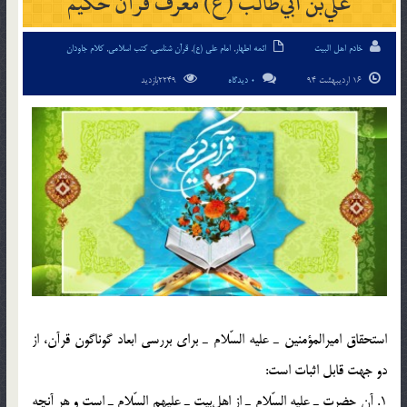
علي‎بن ابي‎طالب (ع) معرّف قرآن حكيم
خادم اهل البیت
ائمه اطهار
,
امام علی (ع)
,
قرآن شناسی
,
کتب اسلامی
,
کلام جاودان
16 اردیبهشت 94
0 دیدگاه
2249بازدید
استحقاق اميرالمؤمنين ـ عليه السّلام ـ براي بررسي ابعاد گوناگون قرآن، از
دو جهت قابل اثبات است:
1. آن حضرت ـ عليه السّلام ـ از اهل‎بيت ـ عليهم السّلام ـ است و هر آنچه