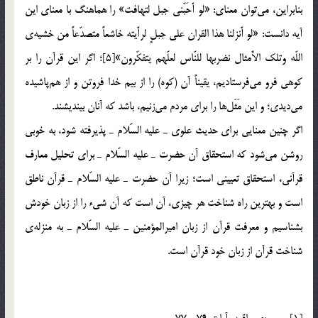
بنابراين، مي‎توان معناي: «لو أَحَبّني جبل لتهافت» را هماهنگ با معناي اين
آيه دانست: «لو أَنزلنا هذا القران علي جبلٍ لرأَيته خاشعاً متصدّعاً من خشيه‌ي
اللّه وتلك الأَمثال نضربها للنّاس لعلّهم يتفكّرون»[5]؛ اگر اين قرآن را بر
كوهي فرو مي‎فرستاديم، يقيناً آن (كوه) را از بيم خدا فروتن و از هم‎پاشيده
مي‎ديدي؛ و اين مَثَل‎ها را براي مردم مي‎زنيم، باشد كه آنان بينديشند.
اگر چنين معنايي براي حديث علوي ـ عليه السّلام ـ پذيرفته شود، به خوبي
روشن مي‎شود كه استحقاق آن حضرت ـ عليه السّلام ـ براي تحليل معارف
قرآني، استحقاق تعييني است؛ زيرا آن حضرت ـ عليه السّلام ـ قرآن ناطق
است و بهترين راه شناخت هر چيزي، آن است كه آن شيء را از زبان خودش
بشناسيم و معرفت قرآن از زبان اميرالمؤمنين ـ عليه السّلام ـ به منزله‌ي
شناخت قرآن از زبان خود قرآن است.