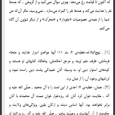
كه اكنون تا قيامت رخ مي‎دهد، چيزي سؤال نمي‎كنيد و از گروهي ـ كه صدها
نفر را هدايت مي‎كند و صدها نفر را گمراه مي‎سازد ـ نمي‎پرسيد، مگر آن‎كه من
شما را از همه‌ي خصوصيات «جلودار» و «محرّك» و از ديگر شؤون آن آگاه
مي‎كنم.
[1] . نهج‎البلاغه،خطبه‌ي 2، بند 11؛ آنها مواضع اسرار خدايند و ملجاء
فرمانش، ظرف علم اويند و مرجع احكامش، پناهگاه كتابهاي او هستند و
كوه‌هاي استوار دين او، به وسيله آنان خميدگي پشت دين راست نمود و
لرزشهاي وجود آن را از ميان برد.
[2] . همان، خطبه‌ي 2؛ احدي از اين امت را با آل محمد ـ صلّي الله عليه و
آله ـ مقايسه نتوان كرد آنان كه ريزه‌خوار خوان نعمت آل محمدند با آنان
برابر نخواهند بود. آنها اساس دينند و اركان يقين. ويژگي‌هاي ولايت و
حكومت از آن آنهاست و وصيّت پيامبر ـ صلّي الله عليه و آله ـ و وراثت او