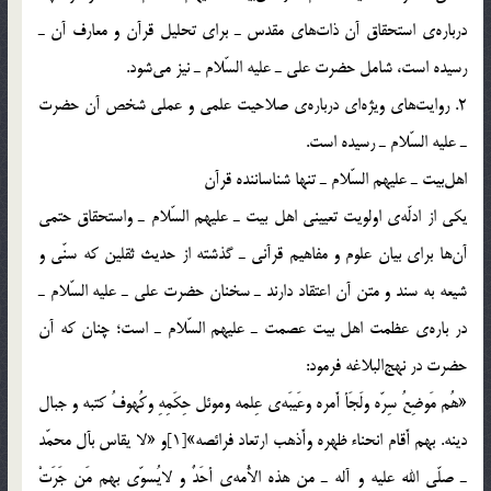
درباره‌ي استحقاق آن ذات‎هاي مقدس ـ براي تحليل قرآن و معارف آن ـ
رسيده است، شامل حضرت علي ـ عليه السّلام ـ نيز مي‎شود.
2. روايت‌هاي ويژه‎اي درباره‌ي صلاحيت علمي و عملي شخص آن حضرت
ـ عليه السّلام ـ رسيده است.
يكي از ادلّه‌ي اولويت تعييني اهل بيت ـ عليهم السّلام ـ واستحقاق حتمي
آن‎ها براي بيان علوم و مفاهيم قرآني ـ گذشته از حديث ثقلين كه سنّي و
شيعه به سند و متن آن اعتقاد دارند ـ سخنان حضرت علي ـ عليه السّلام ـ
در باره‌ي عظمت اهل بيت عصمت ـ عليهم السّلام ـ است؛ چنان كه آن
حضرت در نهج‎البلاغه فرمود:
«هُم مَوضِعُ سِرّه ولَجَأ أَمره وعَيبَه‌ي عِلمه وموئل حِكَمِهِ وكُهوفُ كتبه و جبال
دينه. بهم أَقام انحناء ظهره وأَذهب ارتعاد فرائصه»[1]و «لا يقاس بآل محمّد
ـ صلّي الله عليه و آله ـ من هذه الأُمه‌ي أحَدٌ و لايُسوّي بهم مَن جَرَتْ