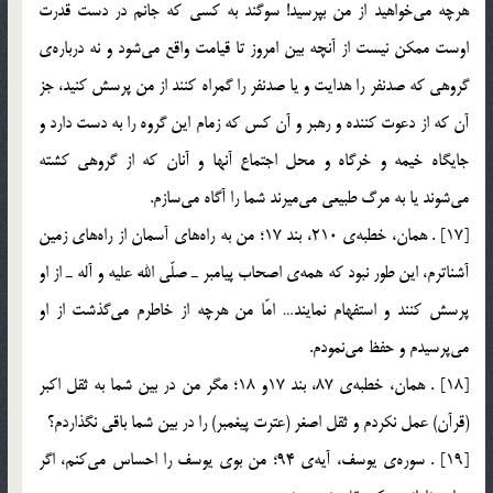
هرچه مي‌خواهيد از من بپرسيد! سوگند به كسي كه جانم در دست قدرت
اوست ممكن نيست از آنچه بين امروز تا قيامت واقع مي‌شود و نه درباره‌ي
گروهي كه صدنفر را هدايت و يا صدنفر را گمراه كنند از من پرسش كنيد، جز
آن كه از دعوت كننده و رهبر و آن كس كه زمام اين گروه را به دست دارد و
جايگاه خيمه و خرگاه و محل اجتماع آنها و آنان كه از گروهي كشته
مي‌شوند يا به مرگ طبيعي مي‌ميرند شما را آگاه مي‌سازم.
[17] . همان، خطبه‌ي 210، بند 17؛ من به راه‌هاي آسمان از راه‌هاي زمين
آشناترم، اين طور نبود كه همه‌ي اصحاب پيامبر ـ صلّي الله عليه و آله ـ از او
پرسش كنند و استفهام نمايند… امّا من هرچه از خاطرم مي‌گذشت از او
مي‌پرسيدم و حفظ مي‌نمودم.
[18] . همان، خطبه‌ي 87، بند 17و 18؛ مگر من در بين شما به ثقل اكبر
(قرآن) عمل نكردم و ثقل اصغر (عترت پيغمبر) را در بين شما باقي نگذاردم؟
[19] . سوره‌ي يوسف، آيه‌ي 94؛ من بوي يوسف را احساس مي‌كنم، اگر