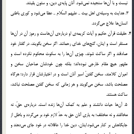
نيست و با آن‎ها سنجيده نمي‎شود. آنان پايه‌ي دين، و ستون يقينند.
3. هدايت به وسيله‌ي اهل بيت ـ عليهم السّلام ـ عطا مي‎شود و كوري باطني
انسان‎ها علاج مي‎گردد.
4. حقيقت قرآن حكيم و آيات كريمه‌ي او درباره‌ي آن‎هاست و رموز آن در آن‎ها
مستقر است و اينان، گنج‎هاي خداي رحمانند. اگر سخن بگويند، در گفتار خود
صادقند و اگر ساكت شوند، چيزي آن‎ها را به سكوت محكوم نكرده است و
مقهور هيچ مقام خارجي نبوده‎اند؛ بلكه چون خودشان صاحبان سخن و
اميران كلامند، سخن گفتنْ اسير آنان است و در اختيارشان قرار دارد؛ هرگاه
مصلحت باشد، سخن مي‎گويند و هر زماني كه سخن گفتن مصلحت نباشد،
ساكت هستند.
5. آن‎ها حيات دانشند و علم به كمك آن‎ها زنده است. درباره‌ي حقّ، نه
مخالفند و نه مختلف؛ به ياري آنان حق به حدّ لازم خود بر مي‎گردد و باطل از
جايگاهش بر كنار مي‎شود.اينان، دين خدا را عاقلانه در خود جاي مي‎دهند و