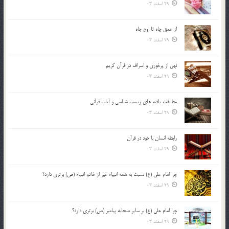
29 اسفند 03
از عمق چاه تا اوج جاه
29 اسفند 03
نهي از پرخوري و اسراف در قرآن کريم
29 اسفند 03
مطابقت یافته های زیست شناسی و آیات قرآنی
29 اسفند 03
رابطه انسان با خود در قرآن
29 اسفند 03
چرا امام علی (ع) نسبت به همه انبیاء غیر از خاتم انبیاء (ص) برتری دارد؟
29 اسفند 03
چرا امام علی (ع) بر سایر صحابه پیامبر (ص) برتری دارد؟
29 اسفند 03