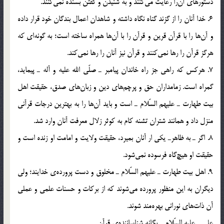
دستورهاي آن‎را رعايت مي‎كنند و به شنيدن و گفتن بسنده نمي‎كنند.
6. خدا آنان را از گزند گناه نگاه داشته و شاهدان اعمال بندگان خود قرار داده
و آن‎ها را با قرآن قرين و قرآن را با آن‎ها همراه ساخته است؛ به گونه‎اي كه
هرگز قرآن را رها نمي‎كنند و قرآن نيز آنان را رها نمي‎كند.
7. هركس كه راهي جز راه خاندان پيامبر ـ صلّي الله عليه و آله ـ پيمايد،
گمراه است. زمامداران حق و پرچم‎هاي دين و زبان‎هاي صدق، حقيقت اهل
بيت طهارت ـ عليهم السّلام ـ است و بايد آن‎ها را به بهترين درجات قرآني
منزل داد و همانند شتران تشنه كام به كوثر زلال معرفت آنان وارد شد.
8. اگر ـ به ظاهرـ يكي ار آنان بميرد، حقيقت ولايت و امامت او زنده است و
حقيقت او هيچ‎گاه فرسوده نمي‎شود.
9. اهل بيت طهارت ـ عليهم السّلام ـ مخلوق و دست پرورده‌ي خدايند؛ ولي
ديگران به اين منظور پرورده مي‎شوند كه از بركات و حسنات علمي و عملي
آن ذات‎هاي نوراني بهره‎مند شوند.
علي ـ عليه السّلام ـ يگانه شناساننده‌ي قرآن