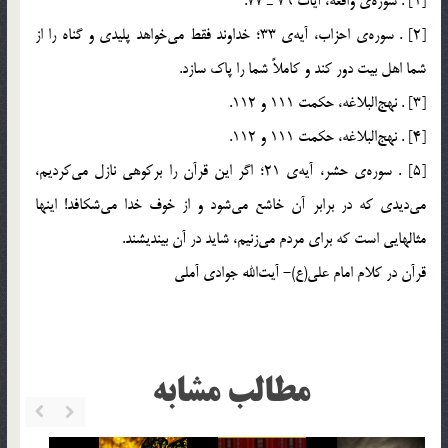
[1] . سوره‌ي واقعه، آيات 79 ـ 77.
[2] . سوره‌ي احزاب، آيه‌ي 33؛ خداوند فقط مي‌خواهد پليدي و گناه را از
شما اهل بيت دور كند و كاملاً شما را پاك سازد.
[3] . نهج‎البلاغه، حكمت 111 و 112.
[4] . نهج‎البلاغه، حكمت 111 و 112.
[5] . سوره‌ي حشر، آيه‌ي 21؛ اگر اين قرآن را بركوهي نازل مي‌كرديم،
مي‌ديدي كه در برابر آن خاشع مي‌شود و از خوف خدا مي‌شكافد! اينها
مثالهايي است كه براي مردم مي‌زنيم، شايد در آن بينديشند.
قرآن در كلام امام علي(ع)- آيت‌الله جوادي آملي
مطالب مشابه