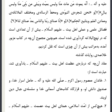
عليه و آله ـ : أَنّه يموت مَن مات منّا وليس بميّت ويَبلي من بَلِيَ منّا وليس
ببالٍ»[7]و «نحن شجره‌ي النبوّه‌ي ومحطّ الرساله‌ي ومختلف الملائكه‌ي
ومعادن العلم وينابيع الحِكم»[8]و «إنّا صنائع ربّنا والناس بعدُ صنائع لنا»[9].
فضائل علمي و عملي اهل ‎بيت ـ عليهم السّلام ـ بيش از آن تعدادي است
كه در نهج‎البلاغه گردآوري شده است. هم‎چنين مجموع آن‎چه در كتاب مزبور
آمده، به‎مراتب بيش از آن چيزي است كه نقل كرديم.
خلاصه‌ي روايات گذشته
مفاد آن‎چه كه درباره‌ي عظمت اهل ‎بيت ـ عليهم السّلام ـ يادآوري شد،
عبارت است از:
1. خاندان معصوم رسول اكرم ـ صلّي الله عليه و آله ـ حامل اسرار خدا، و
صندوق دانش او، و قرارگاه كتاب‎هاي آسماني خدا و سلسله‌ي جبال دين
اويند.
2. هيچ‎كس از امّت اسلامي، همتاي اهل ‎بيت عصمت ـ عليهم السّلام ـ