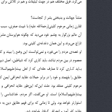
مي‌كرد، فرق مختلف هم در جهت تبليغات و هم در تلاش براي ت
منشأ جهالت و بدبختي بشر از كجاست؟
تقارن زماني مرحوم كليني(رحمةالله عليه) با غيبت صغري، سبب شده
آن عالم بزرگوار به چشم خود مي‌ديد كه چگونه هواپرستان مشرك، 
تاراج مي‌برند و اين همان دغدغه‌ي كليني بود.
او غصه‌ي مردم را مي‌خورد و نمي‌توانست اين وضع را ببيند و كا
معصوم در بين مردم نباشد، بايد كاري كرد كه شياطين، اصل دين و
بـايد كـاري كرد تا معارف حقه‌اي كه از اهل بيت(عليهم‌السلا
حقايق را بفهمند و خود را در برابر حملات عقايد انحرافي ايمن كن
مرحوم كليني معتقد بود علت اين‌كه اين‌طور عقايد انحرافي 
بيت(عليهم‌السلام) است. او مي‌گفت، اگر مردم، خداشناسي را ا
استوارتر خواهد بود. ولي تا زماني كه براي فهم حقايق دين به د
عقايد كفر آميز و انحرافي گرفتار خواهند شد.