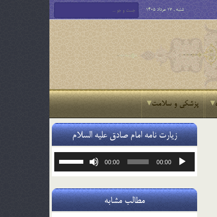
شنبه , 17 مرداد 1405
پزشکی و سلامت
زیارت نامه امام صادق علیه السلام
پخش‌کننده
برای
00:00
00:00
صوت
افزایش
یا
کاهش
صدا
مطالب مشابه
از
کلیدهای