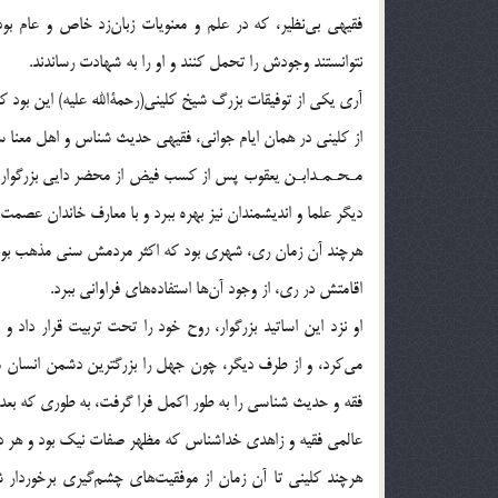
فقيهي بي‌نظير، كه در علم و معنويات زبان‌زد خاص و عام ب
نتوانستند وجودش را تحمل كنند و او را به شهادت رساندند.
آري يكي از توفيقات بزرگ شيخ كليني(رحمةالله عليه) اين بود كه
از كليني در همان ايام جواني، فقيهي حديث شناس و اهل معنا 
مـحـمـدابـن يعقوب پس از كسب فيض از محضر دايي بزرگوارش 
ديگر علما و انديشمندان نيز بهره ببرد و با معارف خاندان عصمت
هرچند آن زمان ري، شهري بود كه اكثر مردمش سني مذهب بودن
اقامتش در ري، از وجود آن‌ها استفاده‌هاي فراواني ببرد.
او نزد اين اساتيد بزرگوار، روح خود را تحت تربيت قرار داد
مي‌كرد، و از طرف ديگر، چون جهل را بزرگترين دشمن انسان 
فقه و حديث شناسي را به طور اكمل فرا گرفت، به طوري كه بع
عالمي فقيه و زاهدي خداشناس كه مظهر صفات نيك بود و هر دو ف
هرچند كليني تا آن زمان از موفقيت‌هاي چشم‌گيري برخوردار 