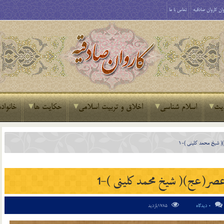
ان کاروان صادقیه
تماس با ما
یث
اسلام شناسی
اخلاق و تربیت اسلامی
حکایت ها
خانواده
)( شیخ محمد کلینی )-1
عصر(عج)( شیخ محمد کلینی )-1
0 دیدگاه
1785بازدید