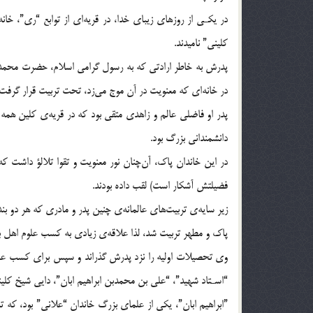
در يكـي از روزهاي زيباي خدا، در قريه‌اي از توابع “ري”، خان
كليني” ناميدند.
پدرش به خاطر ارادتي كه به رسول گرامي اسلام، حضرت محمد(صل
در خانه‌اي كه معنويت در آن موج مي‌زد، تحت تربيت قرار گرفت.
پدر او فاضلي عالم و زاهدي متقي بود كه در قريه‌ي كلين همه او
دانشمنداني بزرگ بود.
در اين خاندان پاك، آن‌چنان نور معنويت و تقوا تلالؤ داشت 
فضيلتش آشكار است) لقب داده بودند.
زير سايه‌ي تربيت‌هاي عالمانه‌ي چنين پدر و مادري كه هر دو 
پاك و مطهر تربيت شد، لذا علاقه‌ي زيادي به كسب علوم اهل بي
وي تحصيلات اوليه را نزد پدرش گذراند و سپس براي كسب علوم 
“اسـتاد شهيد”، “علي بن محمدبن ابراهيم ابان”، دايي شيخ كليني
‌”‌ابراهيم ابان”، يكي از علماي بزرگ خاندان “علاني” بود، كه 