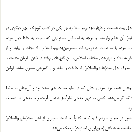
ر اهل بيت عصمت و طهارت(عليهم‌السلام)، جز يكي دو كتاب كوچك، چيز ديگري در
ه)، آن عالم وارسته، با توجه به احساس مسئوليتي كه نسبت به حفظ دين مردم
 مردم با اسـتعانت به فرمايشات معصومين(عليهم‌السلام) راه نجات را بيابند و از
 سفر به بلاد و شهرهاي مختلف اسلامي، اين گنج‌هاي نهفته در ذهن راويان حديث را
ز معارف اهل بيت(عليهم‌السلام) راه حقيقت را بيابند و از گمراهي مصون بمانند. اولين
شمندان شيعه بود. مردي متقي كه در علم حديث هم استاد بود و آن‌چنان به حفظ
كه اگر مي‌شنيد كسي در شهر حديثي غلوآميز به زبان آورده و يا حديثي در تضعيف
د.
ور در جمـع مـردم قـم كـه اكثـراً احـاديث بسياري از اهل بيت(عليهم‌السلام)
 احاديث به هدفش (جمع‌‌آوري احاديث) نزديك مي‌شد.