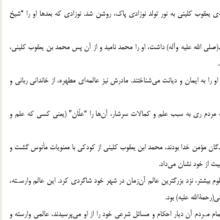
ه‌ي يعقوب كليني به نور تولد نوزادي پاك، روشن شد. نوزادي كه بعدها او را “شيخ
ي الله عليه وآله) داشت، او را محمد ناميد و از آن پس محمد بن يعقوب كليني،
 را به ايمان و ديانت مي‌شناختند. مادرش نيز عالمه‌اي مطهره، از خانداني رباني و
كه مردم ري به سبب علم و كمالات سرشار، آن‌ها را “علّان” (يعني كسي كه علم و
بندگان مؤمن خدا بودند، محمد ابن يعقوب كليني از كودكي با معنويات مأنوس گشت و
ت از خود نشان مي‌داد.
بيشتر، نزد بزرگترين عالم آن‌زمان در شهر خود شاگردي كرد. اين عالم وارسـته،
(رحمةالله عليه) بود.
تمام مـردم آن ديار احكام و مسائل شرعي خود را از او مي‌پرسيدند، عالمي وارسته و