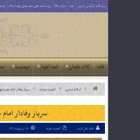
بِسْمِ اللَّـهِ الرَّحْمَـٰنِ الرَّحِيمِ
خانه
درباره ما
زیارت نامه خاص امام صادق علیه السلام
فراخو
خانه
کلام جاودان
ائمه اطهار
مهدویت
حد
اسلام شناسی
گنجینه معارف
سرباز وفادار امام عصر(عج
سرباز وفادار امام 
خادم اهل البیت
گنجینه معارف
17 اردیبهشت 94