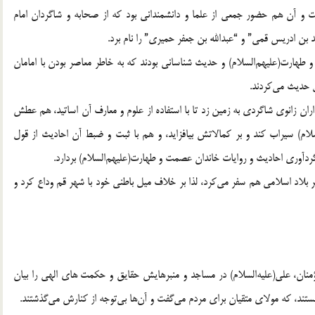
شت و آن هم حضور جمعي از علما و دانشمنداني بود كه از صحابه و شاگردان امام
مد بن ادريس قمي” و “عبدالله بن جعفر حميري” را نام برد.
هارت(عليهم‌السلام) و حديث شناساني بودند كه به خاطر معاصر بودن با امامان
ل حديث مي‌كردند.
اران زانوي شاگردي به زمين زد تا با استفاده از علوم و معارف آن اساتيد، هم عطش
ام) سيراب كند و بر كمالاتش بيافزايد، و هم با ثبت و ضبط آن احاديث از قول
دآوري احاديث و روايات خاندان عصمت و طهارت(عليهم‌السلام) بردارد.
لاد اسلامي هم سفر مي‌كرد، لذا بر خلاف ميل باطني خود با شهر قم وداع كرد و
نان، علي(عليه‌السلام) در مساجد و منبرهايش حقايق و حكمت ‌هاي الهي را بيان
ستند، كه مولاي متقيان براي مردم مي‌گفت و آن‌ها بي‌توجه از كنارش مي‌گذشتند.