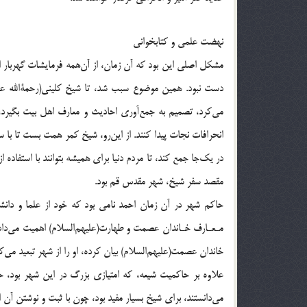
نهضت علمي و كتابخواني
مشكل اصلي اين بود كه آن زمان، از آن‌همه فرمايشات گهربا
دست نبود. همين موضوع سبب شد، تا شيخ كليني(رحمةالله علي
مي‌كرد، تصميم به جمع‌آوري احاديث و معارف اهل بيت بگيرد، تا
انحرافات نجات پيدا كنند. از اين‌رو، شيخ كمر همت بست تا با
در يك‌جا جمع كند، تا مردم دنيا براي هميشه بتوانند با استفاده ا
مقصد سفر شيخ، شهر مقدس قم بود.
حاكم شهر در آن زمان احمد نامي بود كه خود از علما و دان
مـعـارف خـاندان عصمت و طهارت(عليهم‌السلام) اهميت مي‌داد 
خاندان عصمت(عليهم‌السلام) بيان كرده، او را از شهر تبعيد مي‌كر
علاوه بر حاكميت شيعه، كه امتيازي بزرگ در اين شهر بود، حض
مي‌دانستند، براي شيخ بسيار مفيد بود، چون با ثبت و نوشتن آن