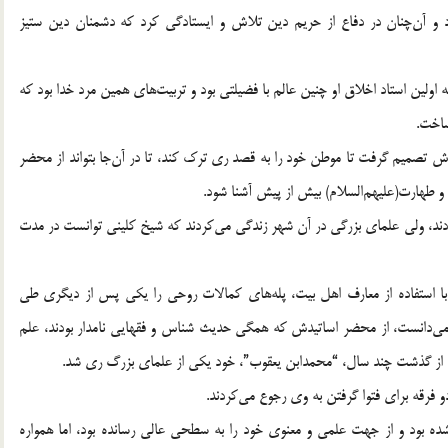
ود و آن‌چنان در دفاع از حريم دين تلاش و ايستادگي كرد كه دشمنان دين ستيز
 اولين استاد اخلاق او چنين عالم با فضيلتي بود و تربيت‌هاي همين مرد خدا بود كه
ساخت.
تصميم گرفت تا موطن خود را به قصد ري ترك كند، تا در آن‌جا بتواند از محضر
 و طهارت(عليهم‌السلام) بيش از پيش آشنا شود.
د، ولي علماي بزرگي در آن شهر زندگي مي‌كردند كه شيخ كليني توانست در مدت
 و با استفاده از معارف اهل بيت، پله‌هاي كمالات روحي را يكي پس از ديگري طي
مي‌دانست، از محضر اساتيدش كه همگي حديث شناس و فقهايي نامدار بودند، علم
د از گذشت چند سال، “محمدابن يعقوب”، خود يكي از علماي بزرگ ري شد.
رقه براي فتوا گرفتن به وي رجوع مي‌كردند. ‌
شده بود و از جهت علمي و معنوي خود را به سطحي عالي رسانده بود، اما همواره