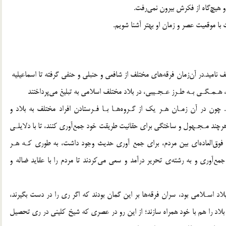
و هيچ‌گاه از فكرش بيرون نمي‌رفت.
 با موقعيت عصر و زمان او بهتر آشنا شويم.
ناميد.در آن‌زمان فرقه‌هاي مختلف از شافعي و حنبلي و حنفي گرفته تا اسماعيليه ‌
ـمـگـي بـه طـرز عـجـيبي، در بلاد مختلف اسلامي به تبليغ مي‌پرداختند
 چون در آن زمـان هـر يك از گـروه‌هـا بـا فـرستادن افراد مختلف به بلاد و
رچند مـجـهول و ساختگي براي حقانيت طريقت خود جمع‌آوري كنند، تا با دلايلـي
ش فوق‌العاده‌اي بين مردم، براي جمع آوري حديث وجود داشت، به طوري كـه هـر
وري و به رشته‌ي تحرير درآمد و سعي مي‌كردند تا مردم را با عقايد ضاله و
لاد اسـلامي بود، سران فرقه‌ها بر اين گمان بودند كه اگر ري را در دست بگيرند،
ر بلاد را هم با خود همراه سازند؛ از اين رو در عصري كه شيخ كليني در ري تحصيل