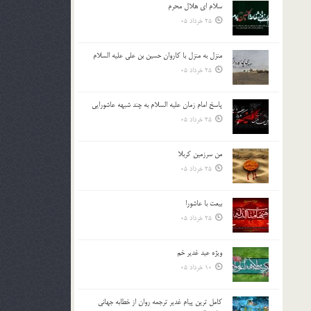
سلام ای هلال محرم
بالا
25 خرداد 05
و
پایین
استفاده
منزل به منزل با کاروان حسین بن علی علیه السلام
کنید.
25 خرداد 05
پاسخ امام زمان علیه السلام به چند شبهه عاشورایی
25 خرداد 05
من سرزمین کربلا
25 خرداد 05
بیعت با عاشورا
25 خرداد 05
ویژه عید غدیر خم
10 خرداد 05
کامل ترین پیام غدیر ترجمه روان از خطابه جهانی