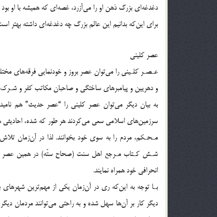
دغدغه‌اي بزرگ ذهن او را مي‌آزرد، غصه‌اي كه هميشه با او بود 
براي اين‌كه بدانيم اين عالم بزرگ چه دغدغه‌اي داشته بهتر است
‌عصر كليني
عـصـر كلـيني را مي‌توان عصر بروز و خودنمايي فرقه‌هاي مختلف 
و دهريين و پيامبرهاي ساختگي و صاحبان مكاتب كفر و شـرك، ه
به بيان ديگر مي‌توان عصر كليني را “عصر حديث” هم ناميد.
سرزمين‌هاي اسلامي سعي مي‌كردند هر طور كه شده، احاديثي ه
مـحـكم، مردم را به سوي خود بخوانند. لذا در آن‌زمان تلا
شـش كـتاب مـرجع اهل سنت (صحاح ستّه) در همين عصر جمع‌آ
انحرافي خود همراه نمايند.
بـا توجه به اين‌كه ري در آن‌زمان يكي از مهم‌ترين شهرهاي ب
ديگر كار بر آن‌ها سهل شده و به راحتي مي‌توانند مردمان ديگ