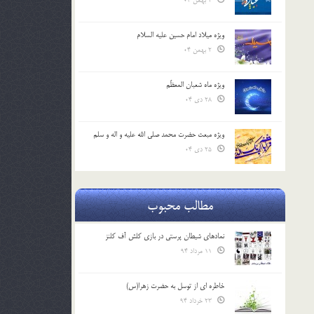
2 بهمن 04
ویژه میلاد امام حسین علیه السلام
2 بهمن 04
ویژه ماه شعبان المعظّم
28 دی 04
ویژه مبعث حضرت محمد صلی الله علیه و اله و سلم
25 دی 04
مطالب محبوب
نمادهای شیطان پرستی در بازی کلش آف کلنز
11 مرداد 94
خاطره ای از توسل به حضرت زهرا(س)
23 خرداد 94