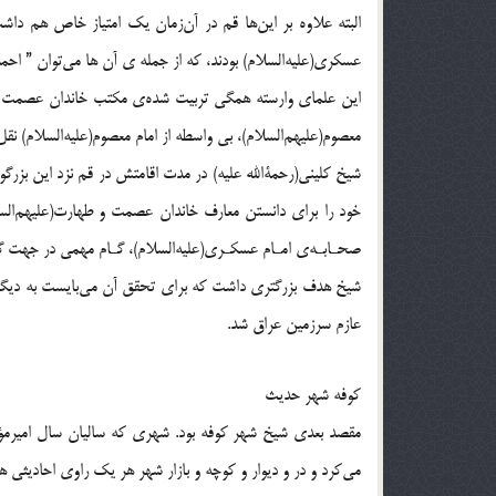
البته علاوه بر اين‌ها قم در آن‌زمان يك امتياز خاص هم دا
عسكري(عليه‌السلام) بودند، كه از جمله ی ‌‌آن ‌ها می‌توان ” اح
اين علماي وارسته همگي تربيت شده‌ي مكتب خاندان عصمت و ط
معصوم(عليهم‌السلام)، بي واسطه از امام معصوم(عليه‌السلام) نق
شيخ كليني(رحمةالله عليه) در مدت اقامتش در قم نزد اين بزرگو
خود را براي دانستن معارف خاندان عصمت و طهارت(عليهم‌السل
صحـابـه‌ي امـام عسكـري(عليه‌السلام)، گـام مهمي در جهت گر
شيخ هدف بزرگتري داشت كه براي تحقق آن مي‌بايست به ديگر ب
عازم سرزمين عراق شد.
كوفه شهر حديث
‌مقصد بعدي شيخ شهر كوفه بود. شهري كه ساليان سال اميرمؤم
مي‌كرد و در و ديوار و كوچه و بازار شهر هر يك راوي احاديثي ه