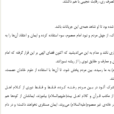
صرف ري، رقابت عجيبي با هم داشتند.
 بود تا او شاهد همه‌ي اين جريانات باشد. ‌ ‌
از جهل مردم و نبود امام معصوم، سوء استفاده كرده و ايمان و اعتقاد آن‌ها را به
ري نكند و مدام به اين مي‌انديشيد كه اكنون قضاي الهي بر اين قرار گرفته كه امام
 معارف و حقايق نبوي را از ريشه نسوزانند.
م) به ما رسيده، بين مردم پخش شود، تا آن‌ها با استفاده از علوم خاندان عصمت،
ند.
و شرك آلـود در بـين مـردم رخـنـه كـرده، فـقـط و فـقـط دوري از كـلام اهـل
ز مكتب قـرآن و كلام اهـل بيت(عليهم‌السلام) بياموزند، ايمانشان از كوه‌ها هم
ر خانه‌ي غير معصوم(عليه‌السلام) مي‌روند، ايمان مستقري نخواهند داشت؛ و در دام