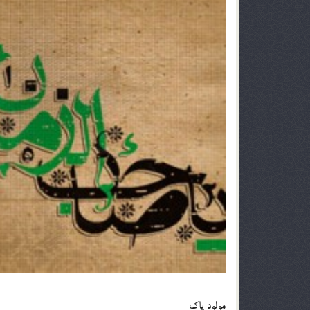
‌مولود پاك