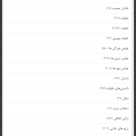
خاندان عصمت
(15)
خانواده
(227)
خانواده
(2,682)
خانواده مهدوی
(22)
خواص خوراکی ها
(550)
خواص سبزی ها
(228)
خواص میوه ها
(308)
داستان
(146)
دانستنی‌های خانواده
(357)
دجال
(29)
دعاها و زیارت
(19)
رذایل اخلاقی
(252)
رژیم های غذایی
(209)