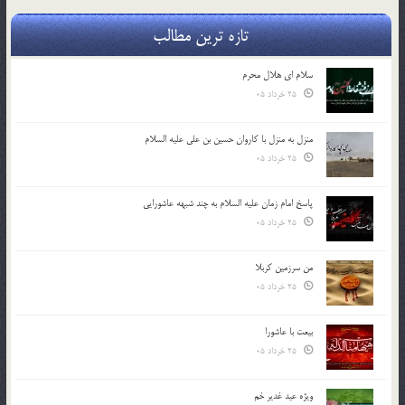
تازه ترین مطالب
سلام ای هلال محرم
25 خرداد 05
منزل به منزل با کاروان حسین بن علی علیه السلام
25 خرداد 05
پاسخ امام زمان علیه السلام به چند شبهه عاشورایی
25 خرداد 05
من سرزمین کربلا
25 خرداد 05
بیعت با عاشورا
25 خرداد 05
ویژه عید غدیر خم