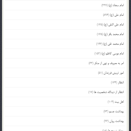
امام سجاد (ع)
(227)
امام علی (ع)
(894)
امام علی النقی (ع)
(165)
امام محمد باقر (ع)
(165)
امام محمد تقی (ع)
(146)
امام موسی کاظم (ع)
(152)
امر به معروف و نهی از منکر
(63)
امور تربیتی فرزندان
(51)
انتظار
(164)
انتظار از دیدگاه شخصیت ها
(17)
اهل بیت
(104)
بهداشت جسم
(73)
بهداشت روان
(26)
بهداشت محیط
(18)