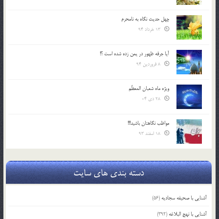
چهل حدیث نگاه به نامحرم
13 خرداد 94
آیا جرقه ظهور در یمن زده شده است ؟!
8 فروردین 94
ویژه ماه شعبان المعظّم
28 دی 04
مواظب نگاهتان باشید!!!
18 اسفند 93
دسته بندی های سایت
آشنایی با صحیفه سجادیه
(56)
آشنایی با نهج البلاغه
(392)