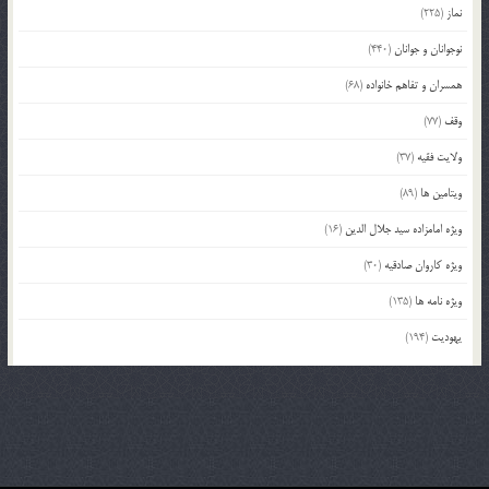
نماز
(225)
نوجوانان و جوانان
(440)
همسران و تفاهم خانواده
(68)
وقف
(77)
ولایت فقیه
(37)
ویتامین ها
(89)
ویژه امامزاده سید جلال الدین
(16)
ویژه کاروان صادقیه
(30)
ویژه نامه ها
(135)
یهودیت
(194)