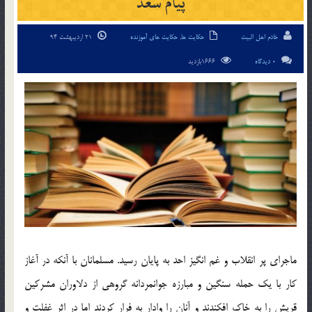
پيام سعد
خادم اهل البیت
حکایت ها
,
حکایت های آموزنده
21 اردیبهشت 94
0 دیدگاه
1666بازدید
ماجراي پر انقلاب و غم انگيز احد به پايان رسيد. مسلمانان با آنكه در آغاز
كار با يك حمله سنگين و مبارزه جوانمردانه گروهي از دلاوران مشركين
قريش را به خاك افكندند و آنان را وادار به فرار كردند اما در اثر غفلت و