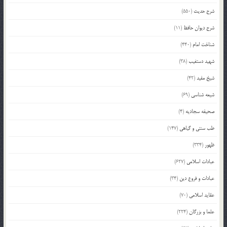
شرح حدیث
(550)
شرح دیوان حافظ
(11)
شناخت امام
(440)
شهید دستغیب
(38)
شیخ مفید
(42)
شیعه شناسی
(69)
صحیفه سجادیه
(4)
طب سنتی و گیاهی
(147)
ظهور
(334)
عبادات اسلامی
(627)
عبادات و فروع دین
(34)
عقاید اسلامی
(70)
علما و بزرگان
(224)