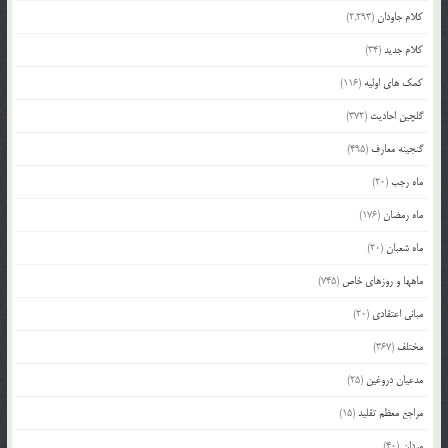
کلام جاودان
(2,293)
کلام جدید
(34)
کمک های اولیه
(116)
گلچین احادیث
(372)
گنجینه معارف
(495)
ماه رجب
(20)
ماه رمضان
(176)
ماه شعبان
(20)
ماهها و روزهای خاص
(745)
مبانی اعتقادی
(20)
مختلف
(367)
مدعیان دروغین
(25)
مراجع معظم تقلید
(15)
مردان
(40)