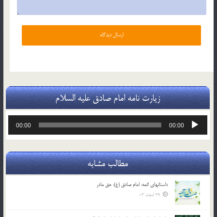
زیارت نامه امام صادق علیه السلام
پخش‌کننده
00:00
00:00
صوت
مطالب مشابه
داستانهای ائمه: امام صادق (ع): حق مادر
29 اسفند 03