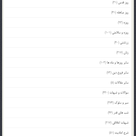
روز قدس
(31)
روز مباهله
(41)
روزه
(93)
روزه و سلامتی
(101)
زرتشتی
(40)
زنان
(317)
سایر روزها و ماه ها
(103)
سایر فروع دین
(72)
سایر مقالات
(5)
سوالات و شبهات
(420)
سیر و سلوک
(274)
شب های قدر
(46)
شبهات اخلاقی
(217)
شرح احادیث
(51)