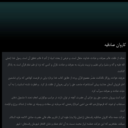
کاروان صادقیه
هدف از خلقت عالم معرفت و عبادت خداوند متعال است, و غرض از بعثت انبیاء از آدم تا خاتم تحقق آن است, رسول خدا (صلی
الله علیه و آله و سلم) برای تعلیم و تربیت بشریّت به معرفت و عبادت ,قرآن و کسی که نزد او علم تمام قرآن است به یادگار
گذاشت.
هرچند حوادث روزگار نگذاشت مفسّر معصومِ قرآن, پرده از حقایق کتاب خدا بردارد ولی در فرصت کوتاهی که برای ششمین
اختر فرزوان آسمان هدایت پیش آمد,شاهراه مذهب حق را برای رهروانِ از خلقت باز کرد , و فطرت تشنه انسانیت را به آب
حیات عبادت و معرفت سیرآب کرد.
امید است پیروان مذهب حق روز عزای آن حضرت, آنچه در توان دارند در مراسم سوگواری انجام دهند تا مشمول دعای
مستجاب او شوند که فرمود((رحم الله من احیی امرنا)) رحمتی که سرمایه ی سعادت و وسیله ی نجات از شدائد برزخ و قیامت
است.
حرکت همه ساله کاروان صادقیه رفسنجان (راهیان ولایت) جلوه ای از تکریم مقام عالی حضرت صادق الائمه علیه السلام
میباشد. مفتخریم که این حرکت حماسه ابراز محبت نسبت به آن امام همام و نشان افتخار شهرمان رفسنجان ؛ شهر