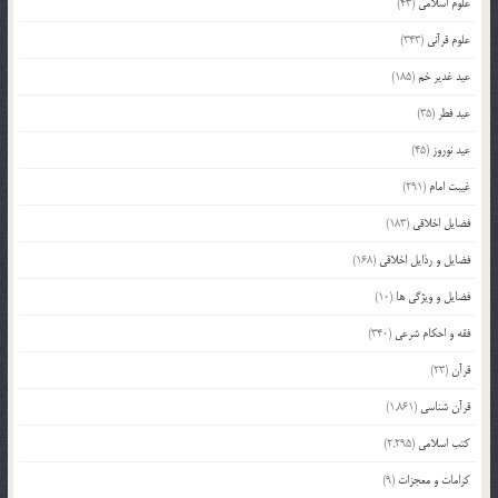
علوم اسلامی
(43)
علوم قرآنی
(343)
عید غدیر خم
(185)
عید فطر
(35)
عید نوروز
(45)
غیبت امام
(291)
فضایل اخلاقی
(183)
فضایل و رذایل اخلاقی
(168)
فضایل و ویژگی ها
(10)
فقه و احکام شرعی
(340)
قرآن
(23)
قرآن شناسی
(1,861)
کتب اسلامی
(2,295)
کرامات و معجزات
(9)