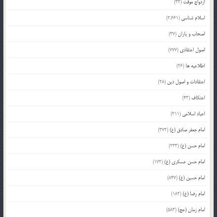
ازدواج موقت
(32)
اسلام شناسی
(2,661)
اصحاب و یاران
(37)
اصول اعتقادی
(777)
اطلاعیه ها
(26)
اعتقادات و اصول دین
(28)
اعتکاف
(43)
اعیاد اسلامی
(211)
امام جعفر صادق (ع)
(372)
امام حسن (ع)
(233)
امام حسن عسکری (ع)
(172)
امام حسین (ع)
(847)
امام رضا (ع)
(182)
امام زمان (عج)
(583)