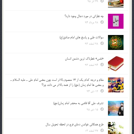
29 آذر 95
چه نظراتی در مورد دجال وجود دارد؟
28 مرداد 94
سوالات طبی و پاسخ های امام صادق(ع)
28 اسفند 93
«نفس» خطرناک ترین دشمن انسان
26 اسفند 93
مقام و درجه كدام يك از 14 معصوم بالاتر است چون بعضي امام علي ـ عليه السلام ـ
و بعضي ها امام زمان (عج) را از همه بالاتر مي دانند چرا؟
12 دی 94
تشرف علي آقا قاضي به محضر امام زمان(عج)
15 دی 95
طرح همگانی خواندن دعای فرج در لحظه تحویل سال
27 اسفند 03