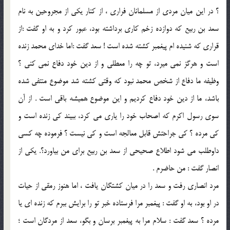
؟ در اين ميان مردي از مسلمانان فراري ، از كنار يكي از مجروحين به نام
سعد بن ربيع كه دوازده زخم كاري برداشته بود، عبور كرد و به او گفت :از
قراري كه شنيده ام پيغمبر كشته شده است ! سعد گفت :اما خداي محمد زنده
است و هرگز نمي ميرد، تو چه را معطلي و از دين خود دفاع نمي كني ؟
وظيفه ما دفاع از شخص محمد نبود كه وقتي كشته شد موضوع منتفي شده
باشد، ما از دين خود دفاع كرديم و اين موضوع هميشه باقي است . از آن
سوي رسول اكرم كه اصحاب خود را ياري مي كرد، ببيند كي زنده است و
كي مرده ؟ كي جراحتش قابل معالجه است و كي نيست ؟ فرموده چه كسي
داوطلب مي شود اطلاع صحيحي از سعد بن ربيع براي من بياورد؟. يكي از
انصار گفت : من حاضرم .
مرد انصاري رفت و سعد را در ميان كشتگان يافت ، اما هنوز رمقي از حيات
در او بود، به او گفت : پيغمبر مرا فرستاده خبر تو را برايش ببرم كه زنده اي يا
مرده ؟ سعد گفت : سلام مرا به پيغمبر برسان و بگو، سعد از مردگان است ؛