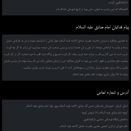
دارالصادقیون گردید.
الحمدالله که این مراسم به عنوان سنتی پویا در تاریخ شهرمان ماندگار شد.
پیام فدائیان امام صادق علیه السلام
ما خادمین صادقیه با شنیدن احادیث حضرت صادق الائمه علیه السلام عطر یادش را استشمام نموده و دل به عنایاتش دخیل
بسته و چشم به کراماتش دوخته ؛ از جان و دل خدمت ارباب و رئیس مذهب مان عرضه میداریم، ای ارباب ما اگر چه قبرت
غریب است ما نمی گذاریم قدر و منزلت شما غریب بماند. اگر قبرت ضریح و بارگاه ندارد قلب ما حرم شماست اگر در کنار قبرت
وهابیت مانع عزاداری و اظهار ارادت می شود ما کاروان صادقیه ای را برایتان تشکیل داده ایم که رسما عهده دار مراسم هایتان
باشیم و ناله سرای جعفری میزبان عزاداران و میهمانانتان گردد تا جان داریم بر غربتت غریب نوازی میکنیم...
وعده ما 25 شوال سالروز شهادت امام صادق علیه السلام
آدرس و شماره تماس
استان کرمان ، شهرستان رفسنجان، حسن آباد صادق الائمه علیه السلام نوق، بلوار امام صادق علیه السلام
کوچه امام صادق علیه السلام (9) انتهای کوچه
ساختمان پایگاه فرهنگی مذهبی دارالصادقیون
دفتر شورای مرکزی انجمن محبین حضرت صادق الائمه علیه السلام