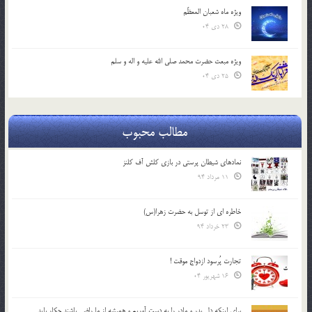
ویژه ماه شعبان المعظّم
28 دی 04
ویژه مبعث حضرت محمد صلی الله علیه و اله و سلم
25 دی 04
مطالب محبوب
نمادهای شیطان پرستی در بازی کلش آف کلنز
11 مرداد 94
خاطره ای از توسل به حضرت زهرا(س)
23 خرداد 94
تجارت پُرسود ازدواج موقت !
16 شهریور 04
براي اينكه دل پدر و مادر را به دست آوريم و هميشه از ما راضي باشند چكار بايد