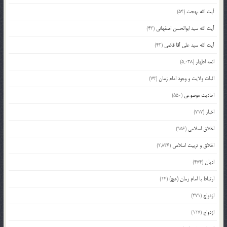
آیت الله بهجت
(54)
آیت الله سید ابوالحسن اصفهانی
(43)
آیت الله سید علی آقا قاضی
(42)
ائمه اطهار
(5,038)
اثبات ولایت و وجود امام زمان
(73)
احادیث موضوعی
(550)
اخبار
(717)
اخلاق اسلامی
(956)
اخلاق و تربیت اسلامی
(2,836)
ادیان
(474)
ارتباط با امام زمان (عج)
(14)
ازدواج
(371)
ازدواج
(117)