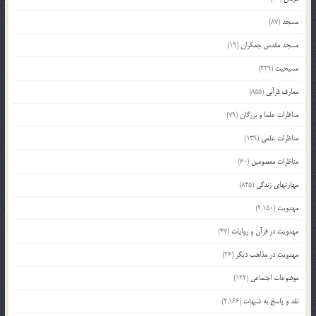
مسجد
(87)
مسجد مقدس جمکران
(19)
مسیحیت
(229)
معارف قرآنی
(855)
مناظرات علما و بزرگان
(79)
مناظرات علمی
(139)
مناظرات معصومین
(60)
مهارتهای زندگی
(845)
مهدویت
(2,150)
مهدویت در قرآن و روایات
(47)
مهدویت در مذاهب دیگر
(36)
موضوعات اجتماعی
(122)
نقد و پاسخ به شبهات
(2,166)