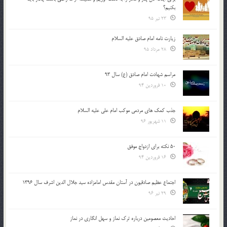
بكنيم؟
23 تیر 95
زیارت نامه امام صادق علیه السلام
28 مرداد 95
مراسم شهادت امام صادق (ع) سال 93
10 فروردین 94
جذب کمک های مردمی موکب امام علی علیه السلام
11 شهریور 96
50 نکته برای ازدواج موفق
16 فروردین 94
اجتماع عظیم صادقیون در آستان مقدس امامزاده سید جلال الدین اشرف سال 1396
29 تیر 96
احادیث معصومین درباره ترک نماز و سهل انگاری در نماز