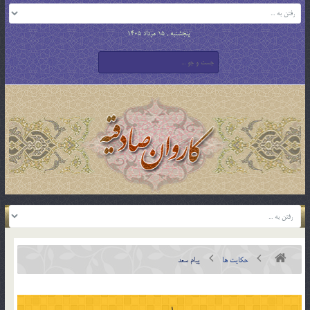
پنجشنبه , 15 مرداد 1405
حکایت ها
پيام سعد