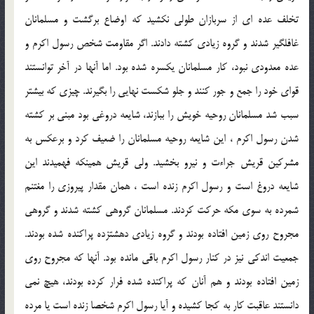
تخلف عده اي از سربازان طولي نكشيد كه اوضاع برگشت و مسلمانان
غافلگير شدند و گروه زيادي كشته دادند. اگر مقاومت شخص رسول اكرم و
عده معدودي نبود، كار مسلمانان يكسره شده بود. اما آنها در آخر توانستند
قواي خود را جمع و جور كنند و جلو شكست نهايي را بگيرند. چيزي كه بيشتر
سبب شد مسلمانان روحيه خويش را ببازند، شايعه دروغي بود مبني بر كشته
شدن رسول اكرم ، اين شايعه روحيه مسلمانان را ضعيف كرد و برعكس به
مشركين قريش جراءت و نيرو بخشيد. ولي قريش همينكه فهميدند اين
شايعه دروغ است و رسول اكرم زنده است ، همان مقدار پيروزي را مغتنم
شمرده به سوي مكه حركت كردند. مسلمانان گروهي كشته شدند و گروهي
مجروح روي زمين افتاده بودند و گروه زيادي دهشتزده پراكنده شده بودند.
جمعيت اندكي نيز در كنار رسول اكرم باقي مانده بود. آنها كه مجروح روي
زمين افتاده بودند و هم آنان كه پراكنده شده فرار كرده بودند، هيچ نمي
دانستند عاقبت كار به كجا كشيده و آيا رسول اكرم شخصا زنده است يا مرده