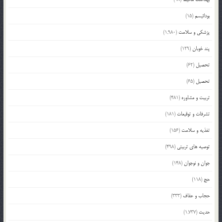
بودائیسم
(15)
پزشکی و سلامت
(1,980)
پند خوبان
(129)
تحصیل
(62)
تحصیل
(65)
تربیت و مشاوره
(481)
تشرفات و توقیعات
(181)
تغذیه و سلامت
(156)
توصیه های تربیتی
(498)
جوان و نوجوان
(148)
حج
(118)
حجاب و عفاف
(333)
حدیث
(1,737)