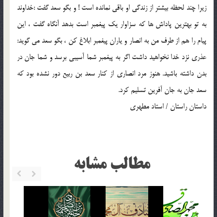
زيرا چند لحظه بيشتر از زندگي او باقي نمانده است ! و بگو سعد گفت :خداوند
به تو بهترين پاداش ها كه سزاوار يك پيغمبر است بدهد آنگاه گفت ، اين
پيام را هم از طرف من به انصار و ياران پيغمبر ابلاغ كن ، بگو سعد مي گويد:
عذري نزد خدا نخواهيد داشت اگر به پيغمبر شما آسيبي برسد و شما جان در
بدن داشته باشيد. هنوز مرد انصاري از كنار سعد بن ربيع دور نشده بود كه
سعد جان به جان آفرين تسليم كرد.
داستان راستان / استاد مطهري
مطالب مشابه