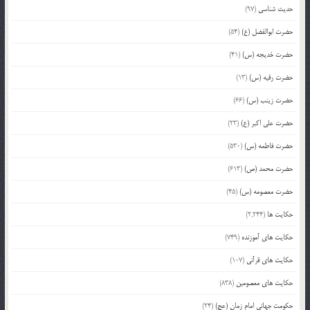
حدیث شناسی
(97)
حضرت ابوالفضل (ع)
(54)
حضرت خدیجه (س)
(41)
حضرت رقیه (س)
(13)
حضرت زینب (س)
(66)
حضرت علی اکبر (ع)
(23)
حضرت فاطمه (س)
(530)
حضرت محمد (ص)
(613)
حضرت معصومه (س)
(45)
حکایت ها
(2,244)
حکایت های آموزنده
(749)
حکایت های قرآنی
(107)
حکایت های معصومین
(838)
حکومت جهانی امام زمان (عج)
(24)