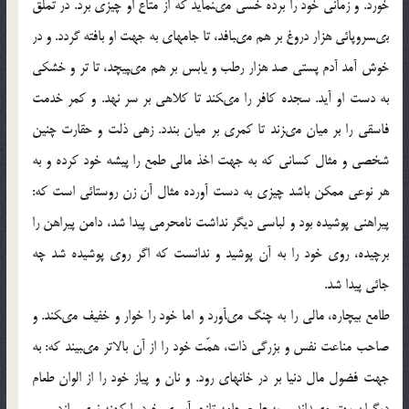
خورد. و زمانى خود را برده خسى مى‏نمايد كه از متاع او چيزى برد. در تملّق
بى‏سروپائى هزار دروغ بر هم مى‏بافد، تا جامه‏اى به جهت او بافته گردد. و در
خوش آمد آدم پستى صد هزار رطب و يابس بر هم مى‏پيچد، تا تر و خشكى
به دست او آيد. سجده كافر را مى‏كند تا كلاهى بر سر نهد. و كمر خدمت
فاسقى را بر ميان مى‏زند تا كمرى بر ميان بندد. زهى ذلت و حقارت چنين
شخصى و مثال كسانى كه به جهت اخذ مالى طمع را پيشه خود كرده و به
هر نوعى ممكن باشد چيزى به دست آورده مثال آن زن روستائى است كه:
پيراهنى پوشيده بود و لباسى ديگر نداشت نامحرمى پيدا شد، دامن پيراهن را
برچيده، روى خود را به آن پوشيد و ندانست كه اگر روى پوشيده شد چه
جائى پيدا شد.
طامع بيچاره، مالى را به چنگ مى‏آورد و اما خود را خوار و خفيف مى‏كند. و
صاحب مناعت نفس و بزرگى ذات، همّت خود را از آن بالاتر مى‏بيند كه: به
جهت فضول مال دنيا بر در خانه‏اى رود. و نان و پياز خود را از الوان طعام
ديگران بهتر مى‏داند. و به طمع جامه تازه، آبروى خود را كهنه نمى‏سازد.