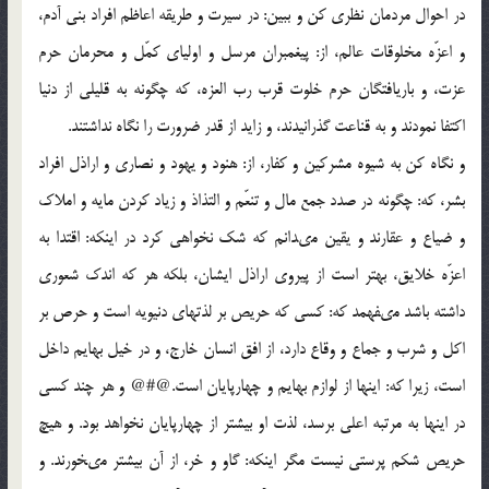
در احوال مردمان نظرى كن و ببين: در سيرت و طريقه اعاظم افراد بنى آدم،
و اعزّه مخلوقات عالم، از: پيغمبران مرسل و اولياى كمّل و محرمان حرم
عزت، و باريافتگان حرم خلوت قرب رب العزه، كه چگونه به قليلى از دنيا
اكتفا نمودند و به قناعت گذرانيدند، و زايد از قدر ضرورت را نگاه نداشتند.
و نگاه كن به شيوه مشركين و كفار، از: هنود و يهود و نصارى و اراذل افراد
بشر، كه: چگونه در صدد جمع مال و تنعّم و التذاذ و زياد كردن مايه و املاك
و ضياع و عقارند و يقين مى‏دانم كه شك نخواهى كرد در اينكه: اقتدا به
اعزّه خلايق، بهتر است از پيروى اراذل ايشان، بلكه هر كه اندك شعورى
داشته باشد مى‏فهمد كه: كسى كه حريص بر لذتهاى دنيويه است و حرص بر
اكل و شرب و جماع و وقاع دارد، از افق انسان خارج، و در خيل بهايم داخل
است، زيرا كه: اين‏ها از لوازم بهايم و چهارپايان است.@#@ و هر چند كسى
در اين‏ها به مرتبه اعلى برسد، لذت او بيشتر از چهارپايان نخواهد بود. و هيچ
حريص شكم پرستى نيست مگر اينكه: گاو و خر، از آن بيشتر مى‏خورند. و