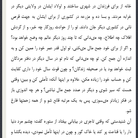
خانه از براى فرزندان در شهرى ساختند و اولاد ايشان در ولايتى ديگر در
خرابه مردند. و بسا ده و مزرعه در كشورى از براى ايشان به جهت قرص
نانى در كشورى ديگر جان دادند. تو را از حوادث روزگار چه خبر، و از گردش
افلاك چه اطلاع، چه مى‏دانى كه تا چند روز ديگر عالم چه وضع خواهد بود؟
و اگر از براى خود جمع مال مى‏كنى، تو اول قدر عمر خود را معين كن و به
اندازه آن جمع كن. تو چه مى‏دانى كه نام تو در سال ديگر در دفتر مردگان
ثبت خواهد بود يا در صحيفه زندگان؟ و چون قوت سال خود را دارى كفايت
كن و حساب خود را زياده مكن. علاوه بر اين‏ها آنكه: تأملى كن و ببين: وقتى
هست كه سير شوى و ديگر در صدد جمع مال نباشى؟ و هر چه اندوزى باز
در فكر زيادتر مى‏سوزى. پس به يك مرتبه قانع شو و از همه زحمتها فارغ
شو.
آن شنيدستى كه وقتى تاجرى در بيابانى بيفتاد از ستوره گفت: چشم مرد دنيا
دار را يا قناعت پر كند يا خاك گور و چون در اين‏ها تأمل نمودى، ديده بگشا و