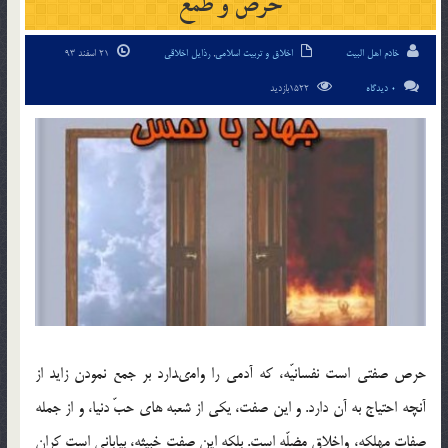
حرص و طمع
خادم اهل البیت
اخلاق و تربیت اسلامی
,
رذایل اخلاقی
21 اسفند 93
0 دیدگاه
1522بازدید
حرص صفتى است نفسانيّه، كه آدمى را وامى‏دارد بر جمع نمودن زايد از
آنچه احتياج به آن دارد. و اين صفت، يكى از شعبه هاي حبّ دنيا، و از جمله
صفات مهلكه، واخلاق مضلّه است. بلكه اين صفت خبيثه، بيابانى است كران