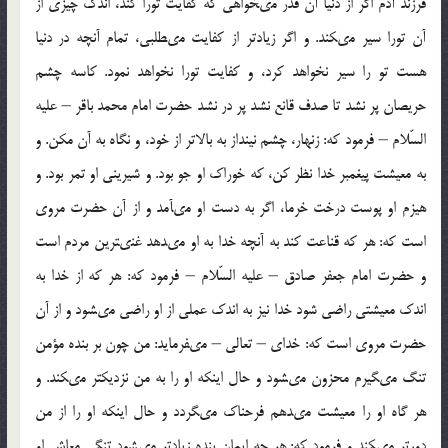
فرزند آدم اگر از دنيا آن قدر مى‏خواهى كه كفايت تورا كند، اندك چيزى از
آن تورا سير مى‏كند. و اگر زيادتر از كفايت مى‏طلبى، تمام آنچه در دنيا
هست تو را سير نخواهد كرد، و كفايت تورا نخواهد نمود. كاسه چشم
حريصان پر نشد تا صدف قانع نشد پر در نشد حضرت امام محمد باقر – عليه
السّلام – فرمود كه: زنهار، چشم نينداز به بالاتر از خود، و نگاه به آن مكن. و
به معيشت پيغمبر خدا نظر كن، كه خوراك او جو بود. و شيرينى او تمر بود. و
هيزم او پوست درخت خرما، اگر به دست او مى‏آمد و از آن حضرت مروى
است كه: هر كه قناعت كند به آنچه خدا به او مى‏دهد غنى‏ترين مردم است
و حضرت امام جعفر صادق – عليه السّلام – فرمود كه: هر كه از خدا به
اندك معيشتى راضى شود خدا نيز به اندك عملى از او راضى مى‏شود و از آن
حضرت مروى است كه: خداى – تعالى – مى‏فرمايد: من چون بر بنده مؤمن
تنگ مى‏گيرم محزون مى‏شود و حال اينكه او را به من نزديكتر مى‏كند. و
هر گاه او را معيشت مى‏دهم فرحناك مى‏گردد و حال اينكه او را از من
دورتر مى‏كند و فرمود كه: هر چه ايمان بنده زيادتر مى‏شود تنگى معاش او