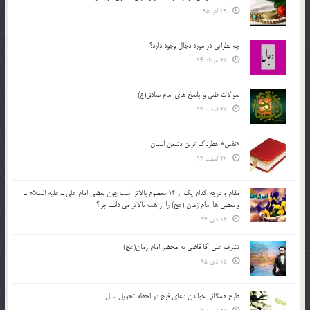
29 آذر 95
چه نظراتی در مورد دجال وجود دارد؟
28 مرداد 94
سوالات طبی و پاسخ های امام صادق(ع)
28 اسفند 93
«نفس» خطرناک ترین دشمن انسان
26 اسفند 93
مقام و درجه كدام يك از 14 معصوم بالاتر است چون بعضي امام علي ـ عليه السلام ـ
و بعضي ها امام زمان (عج) را از همه بالاتر مي دانند چرا؟
12 دی 94
تشرف علي آقا قاضي به محضر امام زمان(عج)
15 دی 95
طرح همگانی خواندن دعای فرج در لحظه تحویل سال