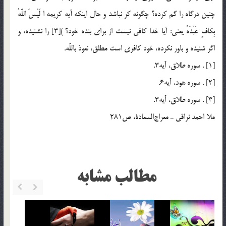
چنين درگاه را گم كرده؟ چگونه كر نباشد و حال اينكه آيه كريمه ا لَيْسَ اللَّهُ
بِكافٍ عَبْدَهُ يعنى: آيا خدا كافى نيست از براى بنده خود؟ )[3] را نشنيده، و
اگر شنيده و باور نكرده، خود كافرى است مطلق، نعوذ باللّه.
[1] . سوره طلاق، آيه3.
[2] . سوره هود، آيه6.
[3] . سوره طلاق، آيه3.
ملا احمد نراقي ـ معراج‎السعادة، ص281
مطالب مشابه