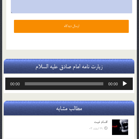
زیارت نامه امام صادق علیه السلام
پخش‌کننده
00:00
00:00
صوت
مطالب مشابه
اقسام غيبت
29 اسفند 03