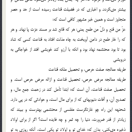
بيشتر مى‏گردد. و اخبارى كه در فضيلت قناعت رسيده است از حد و حصر
متجاوز است و همين خبر مشهور كافى است كه:
عزّ من قنع و ذلّ من طمع يعنى: هر كه قانع شد بر مسند عزت پا نهاد. و هر
كه را خار طمع در دامن آويخت به چاه مذلت افتاد به قناعت كسى كه شاد
بود تا بود محتشمه نهاد بود و انكه با آرزو كند خويشى افتد از خواجگى به
درويشى
طريقه معالجه صفت حرص، و تحصيل ملكه قناعت
طريقه معالجه مرض حرص، تحصيل قناعت و ازاله مرض حرص است. و
تحصيل صفت قناعت، آن است كه: ابتدا تأمل كند در زحمت جمع مال، و
تصديع آن، و آفات دنيويه‏اى كه از براى مال است، و حوادثى كه در پى دارد.
شحنهه اين راه چو غارت‏گرست مفلسى از محتشمى بهترست و ببيند كه
زيادتر از قدر ضرورت، دنيا را چه ثمر و چه فايده است؟ اگر از براى اولاد
ذخيره مى‏كنى، بدان كه: خداى تو و اولاد تو يكى است، آنكه روزى به تو