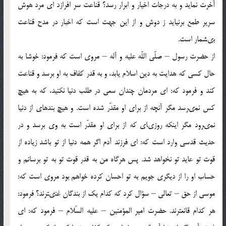
آخرت نمايد و به درجات اخيار و ابرار رسد؟ قناعت سر افرازد اى مرد هوش
سرير طمع برنيايد ز دوش و از اين جهت است كه اخبار در مدح قناعت
بى‏شمار است.
از حضرت رسول – صلّى اللّه عليه و آله – مروى است كه فرمود: خوشا به
حال كسى كه هدايت به دين اسلام يابد، و به قدر كفاف به او برسد و قناعت
كند و فرمود كه: اى مردمان چندان سعى در طلب دنيا نكنيد، كه به هيچ
كس نمى‏رسد مگر آنچه از براى او مقدّر شده است. و هيچ بنده‏اى از دنيا
نمى‏رود مگر اينكه روزى‏اى كه از براى او مقدّر است به وى برسد و در
حديث قدسى وارد است كه: اى فرزند آدم اگر همه دنيا از تو باشد زياده از
قوت تو عايد تو نخواهد شد. پس هرگاه من به قدر قوت تو به تو برسانم و
حساب او را از ديگرى جويم به تو احسان كرده خواهم بود مروى است كه:
موسى از حق – تعالى – سؤال كرد كه كدام يك از بندگان غنى‏ترند؟ فرمود:
هر كدام قانع‏ترند. حضرت امير المؤمنين – عليه السّلام – فرمود كه: اى