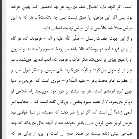
است، اگر آنچه دارد احتمال تلف مى‏رود هر چه تحصيل كند چنين خواهد
بود. پس اگر اين مرض، يا حمق نيست پس چه بلاست؟ و هر كه به اين
مرض مبتلا شد خلاصى از آن مرض نهايت اشكال دارد.
و از اين جهت حضرت رسول – صلّى اللّه عليه و آله – فرمودند كه: هر گاه
از براى فرزند آدم دو رودخانه طلا باشد باز رودخانه سوم را ميطلبد. و اندرون
او را هيچ چيزى پر نمى‏كند مگر خاك و فرمود كه: آدميزاده پير مى‏شود و دو
چيز در او جوان مى‏گردد و قوّت مى‏گيرد: يكى حرص. و ديگر طول امل. و
از حضرت امام محمد باقر – عليه السّلام – مروى است كه: حريص بر دنيا
چون كرم ابريشم است، هر چه بيشتر بر دور خود مى‏پيچد راه خلاص او
دورتر مى‏شود، تا از غصه بميرد بعضى از بزرگان گفته است كه: از عجايب امر
آدمى زاده؟ آن است كه: اگر او را خبر دهند كه هميشه در دنيا خواهى بود
حرص او بر جمع كردن مال زيادتر نخواهد شد از آنچه حال مى‏داند كه چند
صباحى بيش زنده نيست در صدد جمع آن است و اين، از براى هر كه