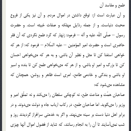
طمع و مفاسد آن
و آن عبارت است از: توقع داشتن در اموال مردم. و آن نيز يكى از فروع
محبت دنياست. و از جمله رذايل مهلكه و صفات خبيثه است. و حضرت
رسول – صلّى اللّه عليه و آله – فرمود: زنهار كه گرد طمع نگردى كه آن فقر
حاضرى است و حضرت امير المؤمنين – عليه السّلام – فرمود كه: از هر كه
خواهى استغنا كن تا مثل و نظير آن باشى. و به هر كه مى‏خواهى احسان
كن تا بزرگ و امير او باشى. و از هر كه مى‏خواهى طمع كن تا بنده و اسير
او باشى و بندگى و خادمى طامع، امرى است ظاهر و روشن. همچنان كه
مشاهده مى‏شود كه:
صاحبان همّت و مناعت طبع، نه كوچكى سلطان را مى‏كند و نه تملّق امير و
وزير را مى‏گويد. اما صاحبان طمع، در ركاب ارباب جاه و دولت مى‏دوند. و در
برابر اهل دنيا دست بر سينه مى‏نهند. و اگر به خدمتى سرافراز گرديدند روز و
شب نمى‏آسايند تا آن را به انجام رسانند، كه شايد از فضول اموال آنها چيزى