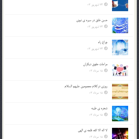
24 شهریور 03
حسن خلق در سيره ي نبوي
24 شهریور 03
چراغ راه
24 شهریور 03
مراعات حقوق ديگران
15 مرداد 03
روزي دركلام معصومين عليهم السلام
15 مرداد 03
شجره ي طيبه
15 مرداد 03
لا اله الا الله، قلعه ي الهي
15 مرداد 03