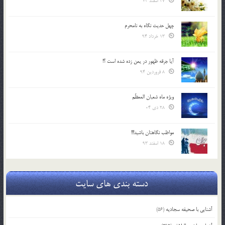
27 اسفند 03
چهل حدیث نگاه به نامحرم
13 خرداد 94
آیا جرقه ظهور در یمن زده شده است ؟!
8 فروردین 94
ویژه ماه شعبان المعظّم
28 دی 04
مواظب نگاهتان باشید!!!
18 اسفند 93
دسته بندی های سایت
آشنایی با صحیفه سجادیه
(56)