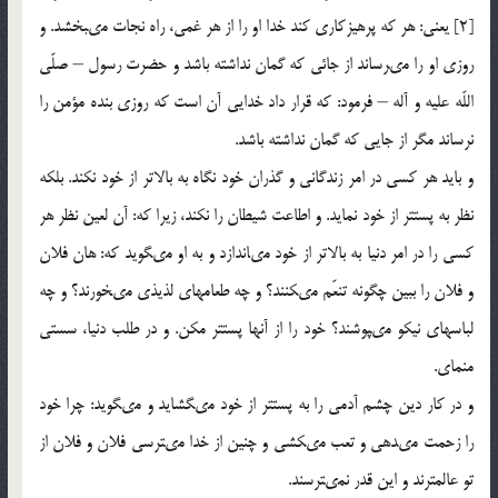
[2] يعنى: هر كه پرهيزكارى كند خدا او را از هر غمى، راه نجات مى‏بخشد. و
روزى او را مى‏رساند از جائى كه گمان نداشته باشد و حضرت رسول – صلّى
اللّه عليه و آله – فرمود: كه قرار داد خدايى آن است كه روزى بنده مؤمن را
نرساند مگر از جايى كه گمان نداشته باشد.
و بايد هر كسى در امر زندگانى و گذران خود نگاه به بالاتر از خود نكند. بلكه
نظر به پست‏تر از خود نمايد. و اطاعت شيطان را نكند، زيرا كه: آن لعين نظر هر
كسى را در امر دنيا به بالاتر از خود مى‏اندازد و به او مى‏گويد كه: هان فلان
و فلان را ببين چگونه تنعّم مى‏كنند؟ و چه طعامهاى لذيذى مى‏خورند؟ و چه
لباسهاى نيكو مى‏پوشند؟ خود را از آنها پست‏تر مكن. و در طلب دنيا، سستى
منماى.
و در كار دين چشم آدمى را به پست‏تر از خود مى‏گشايد و مى‏گويد: چرا خود
را زحمت مى‏دهى و تعب مى‏كشى و چنين از خدا مى‏ترسى فلان و فلان از
تو عالم‏ترند و اين قدر نمى‏ترسند.