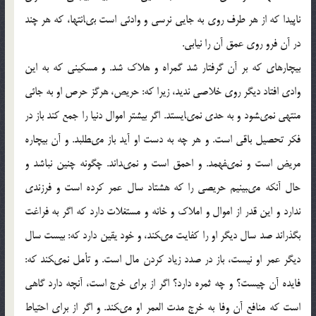
ناپيدا كه از هر طرف روى به جايى نرسى و وادئى است بى‏انتها، كه هر چند
در آن فرو روى عمق آن را نيابى.
بيچاره‏اى كه بر آن گرفتار شد گمراه و هلاك شد. و مسكينى كه به اين
وادى افتاد ديگر روى خلاصى نديد، زيرا كه: حريص، هرگز حرص او به جائى
منتهى نمى‏شود و به حدى نمى‏ايستد. اگر بيشتر اموال دنيا را جمع كند باز در
فكر تحصيل باقى است. و هر چه به دست او آيد باز مى‏طلبد. و آن بيچاره
مريض است و نمى‏فهمد. و احمق است و نمى‏داند. چگونه چنين نباشد و
حال آنكه مى‏بينيم حريصى را كه هشتاد سال عمر كرده است و فرزندى
ندارد و اين قدر از اموال و املاك و خانه و مستغلات دارد كه اگر به فراغت
بگذراند صد سال ديگر او را كفايت مى‏كند، و خود يقين دارد كه: بيست سال
ديگر عمر او نيست، باز در صدد زياد كردن مال است. و تأمل نمى‏كند كه:
فايده آن چيست؟ و چه ثمره دارد؟ اگر از براى خرج است، آنچه دارد گاهى
است كه منافع آن وفا به خرج مدت العمر او مى‏كند. و اگر از براى احتياط