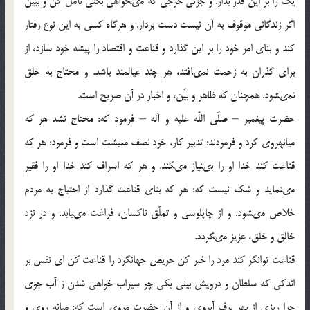
يك را بر اين قدر بدار. و جزئى خرجى كه مى‏خواهى بكنى تأمل كن و ببين
اگر زندگانى موقوف به آن نيست دست بردار. و هرگاه كسى به اين نوع رفتار
كند و بناى امر خود را بر اين گذارد و قناعت و اقتصاد را پيشه خود سازد، از
براى گذران به زحمت نمى‏افتد، هر چند عيالمند باشد. و محتاج به خلق
نمى‏شود. همچنان كه ظاهر و بيّن، و اخبار در آن صريح است.
حضرت پيغمبر – صلّى اللّه عليه و آله – فرمود كه: محتاج نشد هر كه
ميانه‏روى كرد و فرمودند: تدبير كار، خود نصف معيشت است و فرمود: هر كه
قناعت كند خدا او را بى‏نياز مى‏كند. و هر كه اسراف كند خدا او را فقير
مى‏نمايد و شك نيست كه: هر كه بناى قناعت گذارد از احتياج به مردم
خلاص مى‏شود. و از چاپلوسى و تملّق ناكسان، فراغت مى‏يابد. و در نزد
خالق و خلق، عزيز مى‏گردد.
قناعت توانگر كند مرد را خبر كن حريص جهانگرد را قناعت كن اى نفس بر
اندكى كه سلطان و درويش بينى يكى چو سيراب خواهى شدن ز آب جوى
چرا ريزى از بهر برف آبروى و از آن حضرت مروى است كه: ميانه روى و