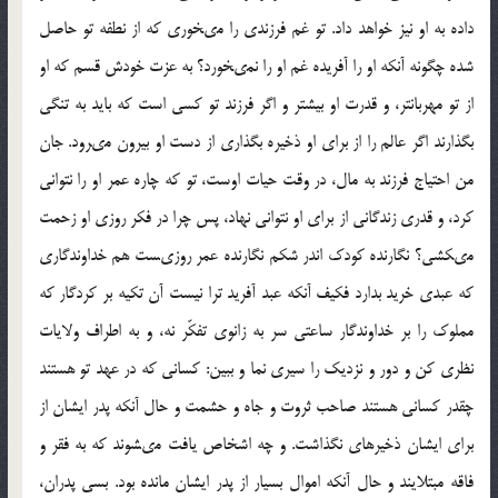
داده به او نيز خواهد داد. تو غم فرزندى را مى‏خورى كه از نطفه تو حاصل
شده چگونه آنكه او را آفريده غم او را نمى‏خورد؟ به عزت خودش قسم كه او
از تو مهربان‏تر، و قدرت او بيشتر و اگر فرزند تو كسى است كه بايد به تنگى
بگذارند اگر عالم را از براى او ذخيره بگذارى از دست او بيرون مى‏رود. جان
من احتياج فرزند به مال، در وقت حيات اوست، تو كه چاره عمر او را نتوانى
كرد، و قدرى زندگانى از براى او نتوانى نهاد، پس چرا در فكر روزى او زحمت
مى‏كشى؟ نگارنده كودك اندر شكم نگارنده عمر روزى‏ست هم خداوندگارى
كه عبدى خريد بدارد فكيف آنكه عبد آفريد ترا نيست آن تكيه بر كردگار كه
مملوك را بر خداوندگار ساعتى سر به زانوى تفكّر نه، و به اطراف ولايات
نظرى كن و دور و نزديك را سيرى نما و ببين: كسانى كه در عهد تو هستند
چقدر كسانى هستند صاحب ثروت و جاه و حشمت و حال آنكه پدر ايشان از
براى ايشان ذخيره‏اى نگذاشت. و چه اشخاص يافت مى‏شوند كه به فقر و
فاقه مبتلايند و حال آنكه اموال بسيار از پدر ايشان مانده بود. بسى پدران،