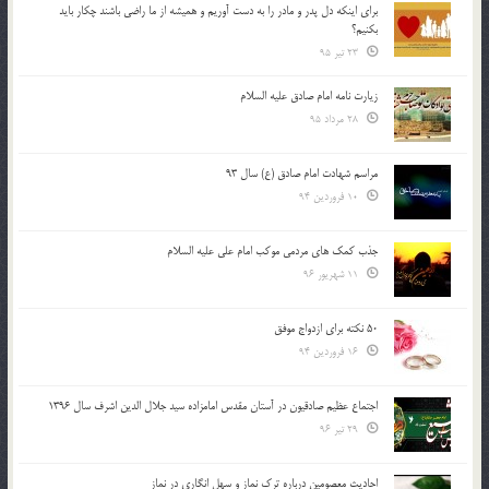
براي اينكه دل پدر و مادر را به دست آوريم و هميشه از ما راضي باشند چكار بايد
بكنيم؟
23 تیر 95
زیارت نامه امام صادق علیه السلام
28 مرداد 95
مراسم شهادت امام صادق (ع) سال 93
10 فروردین 94
جذب کمک های مردمی موکب امام علی علیه السلام
11 شهریور 96
50 نکته برای ازدواج موفق
16 فروردین 94
اجتماع عظیم صادقیون در آستان مقدس امامزاده سید جلال الدین اشرف سال 1396
29 تیر 96
احادیث معصومین درباره ترک نماز و سهل انگاری در نماز