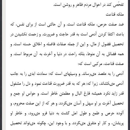
تفحّص كند در احوال مردم ظاهر و روشن است.
ملكه قناعت
ضد صفت حرص، ملكه قناعت است. و آن حالتى است از براى نفس، كه
باعث اكتفا كردن آدمى است به قدر حاجت و ضرورت. و زحمت نكشيدن در
تحصيل فضول از مال. و اين از جمله صفات فاضله و اخلاق حسنه است. و
همه فضائل به آن منوط، بلكه راحت در دنيا و آخرت به آن مربوط است. و
صفت قناعت، مركبى است كه:
آدمى را به مقصد مى‏رساند. و وسيله‏اى است كه: سعادت ابدى را به جانب
آدمى مى‏كشاند، زيرا كه: هر كه به قدر ضرورت قناعت نمود و دل را مشغول
قدر زايد نكرد هميشه فارغ البال و مطمئن خاطر است. و حواس او جمع و
تحصيل آخرت بر او سهل و آسان مى‏گردد. و هر كه از اين صفت محروم، و
آلوده حرص و طمع و طول امل گشت به دنيا فرو مى‏رود، و خاطر او
پريشان، و كار او متفرق مى‏گردد. و با وجود اين، چگونه مى‏تواند تحصيل