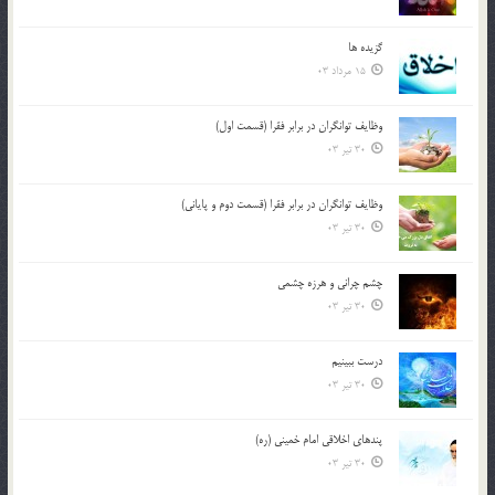
گزيده ها
15 مرداد 03
وظایف توانگران در برابر فقرا (قسمت اول)
30 تیر 03
وظایف توانگران در برابر فقرا (قسمت دوم و پایانی)
30 تیر 03
چشم ‏چرانى و هرزه‏ چشمى
30 تیر 03
درست ببينيم
30 تیر 03
پندهاي اخلاقي امام خميني (ره)
30 تیر 03