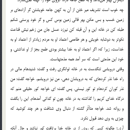
چه خوب است تشريف مير ختن از آن به كهن جامه خويشتن گر آزاده‏اى بر
زمين خسب و بس مكن بهر قالى زمين بوس كس و گر خود پرستى شكم
طبله كن در خانه اين و آن قبله كن نيرزد عسل جان من زخم نيش قناعت
نكوتر به دوشابه خويش و هر طامعى اعتماد او به مردم زيادتر از اعتماد او به
خداست، زيرا كه: اگر اعتماد او به خدا بيشتر بودى طمع بجز از او نداشتى. و
خود اين مذمتى است كه سر آمد همه مذمتهاست.
وقتى درويشى تنگدست به در خانه توانگري رفت و گفت: شنيده‏ام مالى در
راه خدا نذر كرده‏اى كه به درويشان دهى، من نيز درويشم. خواجه گفت: من
نذر كوران كرده‏ام تو كور نيستى. پس گفت: اى خواجه كور حقيقى منم كه
درگاه خداى كريم را گذاشته به در خانه چون تو گدائى آمده‏ام. اين را بگفت
و روانه شد. خواجه متأثّر گشته از دنبال وى شتافت و هر چند كوشيد كه
چيزى به وى دهد قبول نكرد.
آرى؛ چگونه كسى كه روى از در خانه خدا برتافت كور نباشد و حال آنكه