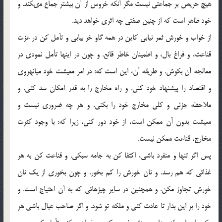
هيچ حريص بر جماعتى نيست مگر آنكه خروس از آن بيشتر جماع مى‏كند. و
خود ظاهر است كه از چنين صفتى چه اثرى خواهد ديد.
از خواب و خورش ثمر نيابى كاين در همه گاو خر بيابى و تأمل كن در عزت
قناعت، و فراغ بال، و اطمينان خاطر قانع. و چون در اين‏ها تأمل نمودى در
معالجه آن بكوش. و طريقه آن، اين است كه: در امر معيشت خود ميانه‏روى
و اقتصاد را پيشنهاد خود كنى. و راه مخارج را به قدر امكان سد كنى. و
ملاحظه جزئى و كلى مخارج خود را بكنى. و هر چه ضرورى نيست و
معيشت بدون آن ممكن است، از خود دور كنى، زيرا كه: با وجود كثرت
مخارج، قناعت ممكن نيست.
پس اگر تنها و منفرد باشى، اكتفا كن به جامه سبكى. و قناعت كن به هر
غذائى كه هم رسد. و نان خورش را كم بخور. و چون بخورى از يك نان
خورش تجاوز مكن. و همچنين در ساير چيزهائى كه به آن احتياج است. و
خود را بر اين بدار تا عادت كنى و ملكه تو شود. و اگر صاحب عيال باشى هر