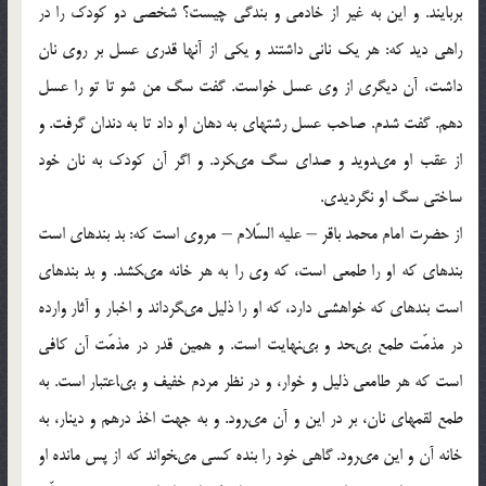
بربايند. و اين به غير از خادمى و بندگى چيست؟ شخصى دو كودك را در
راهى ديد كه: هر يك نانى داشتند و يكى از آنها قدرى عسل بر روى نان
داشت، آن ديگرى از وى عسل خواست. گفت سگ من شو تا تو را عسل
دهم. گفت شدم. صاحب عسل رشته‏اى به دهان او داد تا به دندان گرفت. و
از عقب او مى‏دويد و صداى سگ مى‏كرد. و اگر آن كودك به نان خود
ساختى سگ او نگرديدى.
از حضرت امام محمد باقر – عليه السّلام – مروى است كه: بد بنده‏اى است
بنده‏اى كه او را طمعى است، كه وى را به هر خانه مى‏كشد. و بد بنده‏اى
است بنده‏اى كه خواهشى دارد، كه او را ذليل مى‏گرداند و اخبار و آثار وارده
در مذمّت طمع بى‏حد و بى‏نهايت است. و همين قدر در مذمّت آن كافى
است كه هر طامعى ذليل و خوار، و در نظر مردم خفيف و بى‏اعتبار است. به
طمع لقمه‏اى نان، بر در اين و آن مى‏رود. و به جهت اخذ درهم و دينار، به
خانه آن و اين مى‏رود. گاهى خود را بنده كسى مى‏خواند كه از پس مانده او