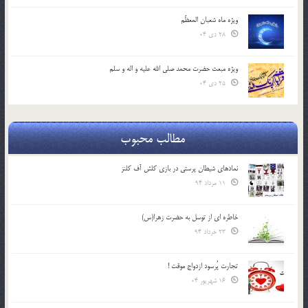
ویژه ماه شعبان المعظّم
28 دی 04
ویژه مبعث حضرت محمد صلی الله علیه و اله و سلم
25 دی 04
مطالب محبوب
نمادهای شیطان پرستی در بازی کلش آف کلنز
11 مرداد 94
خاطره ای از توسل به حضرت زهرا(س)
23 خرداد 94
تجارت پُرسود ازدواج موقت !
16 شهریور 04