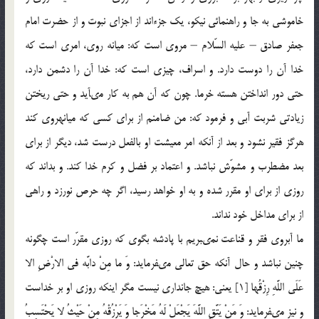
خاموشى به جا و راهنمائى نيكو، يك جزءاند از اجزاى نبوت و از حضرت امام
جعفر صادق – عليه السّلام – مروى است كه: ميانه روى، امرى است كه
خدا آن را دوست دارد. و اسراف، چيزى است كه: خدا آن را دشمن دارد،
حتى دور انداختن هسته خرما. چون كه آن هم به كار مى‏آيد و حتى ريختن
زيادتى شربت آبى و فرمود كه: من ضامنم از براى كسى كه ميانه‏روى كند
هرگز فقير نشود و بعد از آنكه امر معيشت او بالفعل درست شد، ديگر از براى
بعد مضطرب و مشوّش نباشد. و اعتماد بر فضل و كرم خدا كند. و بداند كه
روزى از براى او مقرر شده و به او خواهد رسيد، اگر چه حرص نورزد و راهى
از براى مداخل خود نداند.
ما آبروى فقر و قناعت نمى‏بريم با پادشه بگوى كه روزى مقرّر است چگونه
چنين نباشد و حال آنكه حق تعالى مى‏فرمايد: وَ ما مِنْ دابَّه في الارْضِ الا
عَلَى اللَّهِ رِزْقُها [1] يعنى: هيچ جاندارى نيست مگر اينكه روزى او بر خداست
و نيز مى‏فرمايد: وَ مَنْ يَتَّقِ اللَّهَ يَجْعَلْ لَهُ مَخْرَجا وَ يَرْزُقْهُ مِنْ حَيْثُ لا يَحْتَسِبُ