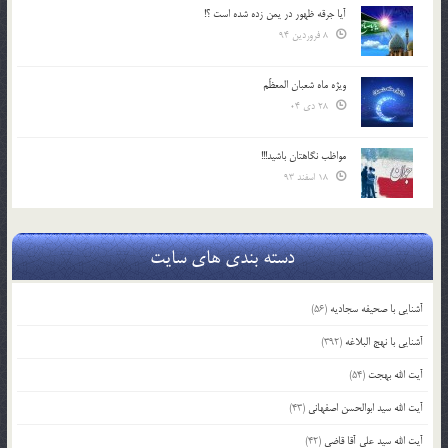
آیا جرقه ظهور در یمن زده شده است ؟!
8 فروردین 94
ویژه ماه شعبان المعظّم
28 دی 04
مواظب نگاهتان باشید!!!
18 اسفند 93
دسته بندی های سایت
آشنایی با صحیفه سجادیه
(56)
آشنایی با نهج البلاغه
(392)
آیت الله بهجت
(54)
آیت الله سید ابوالحسن اصفهانی
(43)
آیت الله سید علی آقا قاضی
(42)