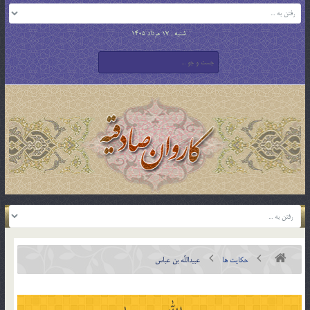
شنبه , 17 مرداد 1405
حکایت ها
عبيداللّه بن عباس