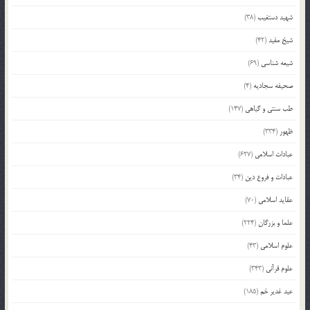
شهید دستغیب
(38)
شیخ مفید
(42)
شیعه شناسی
(69)
صحیفه سجادیه
(4)
طب سنتی و گیاهی
(147)
ظهور
(334)
عبادات اسلامی
(627)
عبادات و فروع دین
(34)
عقاید اسلامی
(70)
علما و بزرگان
(224)
علوم اسلامی
(43)
علوم قرآنی
(343)
عید غدیر خم
(185)