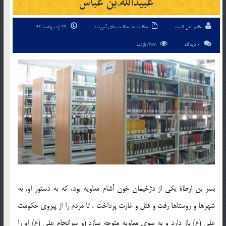
عبيداللّه بن عباس
خادم اهل البیت
حکایت ها
,
حکایت های آموزنده
24 اردیبهشت 94
0 دیدگاه
1387بازدید
بسر بن ارطاة يكى از دژخيمان خون آشام معاويه بود، كه به دستور او، به
شهرها و روستاها رفت و قتل و غارت پرداخت ، تا مردم را از پيروى حكومت
على (ع) باز دارد و به سوى معاويه متوجه سازد (و سرانجام على (ع) او را