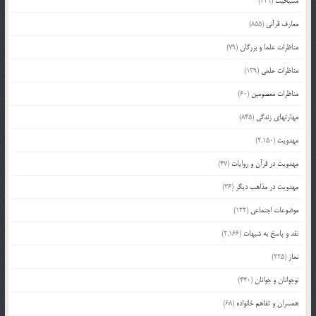
مسیحیت
(229)
معارف قرآنی
(855)
مناظرات علما و بزرگان
(79)
مناظرات علمی
(139)
مناظرات معصومین
(60)
مهارتهای زندگی
(845)
مهدویت
(2,150)
مهدویت در قرآن و روایات
(47)
مهدویت در مذاهب دیگر
(36)
موضوعات اجتماعی
(122)
نقد و پاسخ به شبهات
(2,166)
نماز
(225)
نوجوانان و جوانان
(440)
همسران و تفاهم خانواده
(68)