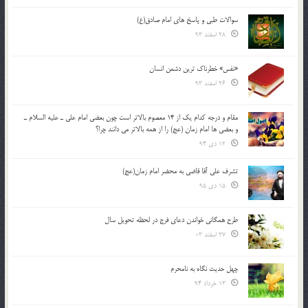
سوالات طبی و پاسخ های امام صادق(ع)
28 اسفند 93
«نفس» خطرناک ترین دشمن انسان
26 اسفند 93
مقام و درجه كدام يك از 14 معصوم بالاتر است چون بعضي امام علي ـ عليه السلام ـ
و بعضي ها امام زمان (عج) را از همه بالاتر مي دانند چرا؟
12 دی 94
تشرف علي آقا قاضي به محضر امام زمان(عج)
15 دی 95
طرح همگانی خواندن دعای فرج در لحظه تحویل سال
27 اسفند 03
چهل حدیث نگاه به نامحرم
13 خرداد 94