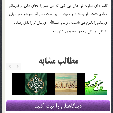
گفت : اى معاويه تو خيال مى كنى كه من بسر را بجاى يكى از فرزندانم
خواهم كشت ، او پست تر و حقيرتر از اين است ، من اگر بخواهم خون بهاى
فرزندانم را بگيرم مى بايست ، يزيد و عبيداللّه ، فرزندان تو را بقتل رسانم.
داستان دوستان / محمد محمدي اشتهاردي
مطالب مشابه
دیدگاهتان را ثبت کنید