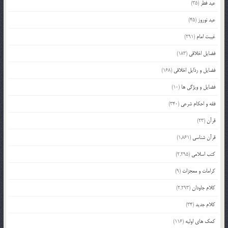
عید فطر
(35)
عید نوروز
(45)
غیبت امام
(291)
فضایل اخلاقی
(183)
فضایل و رذایل اخلاقی
(168)
فضایل و ویژگی ها
(10)
فقه و احکام شرعی
(340)
قرآن
(23)
قرآن شناسی
(1,861)
کتب اسلامی
(2,295)
کرامات و معجزات
(9)
کلام جاودان
(2,293)
کلام جدید
(34)
کمک های اولیه
(116)