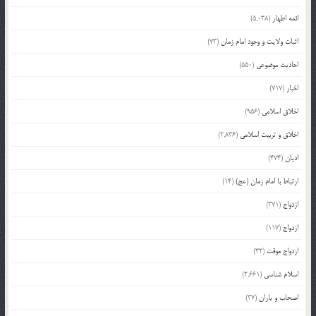
ائمه اطهار
(5,038)
اثبات ولایت و وجود امام زمان
(73)
احادیث موضوعی
(550)
اخبار
(717)
اخلاق اسلامی
(956)
اخلاق و تربیت اسلامی
(2,836)
ادیان
(474)
ارتباط با امام زمان (عج)
(14)
ازدواج
(371)
ازدواج
(117)
ازدواج موقت
(32)
اسلام شناسی
(2,661)
اصحاب و یاران
(37)