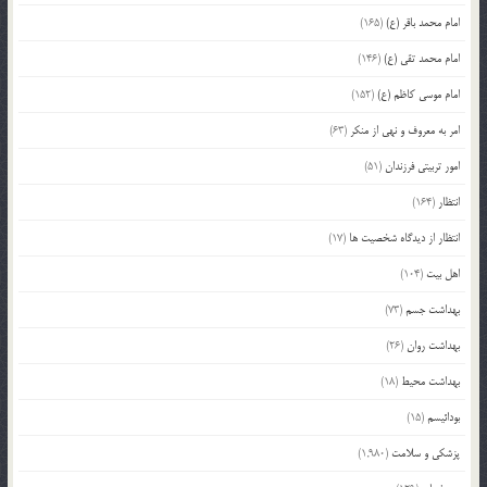
امام محمد باقر (ع)
(165)
امام محمد تقی (ع)
(146)
امام موسی کاظم (ع)
(152)
امر به معروف و نهی از منکر
(63)
امور تربیتی فرزندان
(51)
انتظار
(164)
انتظار از دیدگاه شخصیت ها
(17)
اهل بیت
(104)
بهداشت جسم
(73)
بهداشت روان
(26)
بهداشت محیط
(18)
بودائیسم
(15)
پزشکی و سلامت
(1,980)