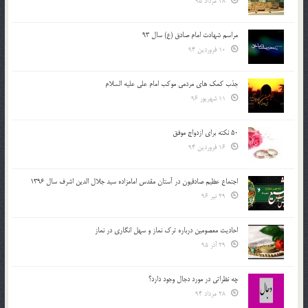
28 مرداد 95
مراسم شهادت امام صادق (ع) سال 93
10 فروردین 94
جذب کمک های مردمی موکب امام علی علیه السلام
11 شهریور 96
50 نکته برای ازدواج موفق
16 فروردین 94
اجتماع عظیم صادقیون در آستان مقدس امامزاده سید جلال الدین اشرف سال 1396
29 تیر 96
احادیث معصومین درباره ترک نماز و سهل انگاری در نماز
29 آذر 95
چه نظراتی در مورد دجال وجود دارد؟
28 مرداد 94