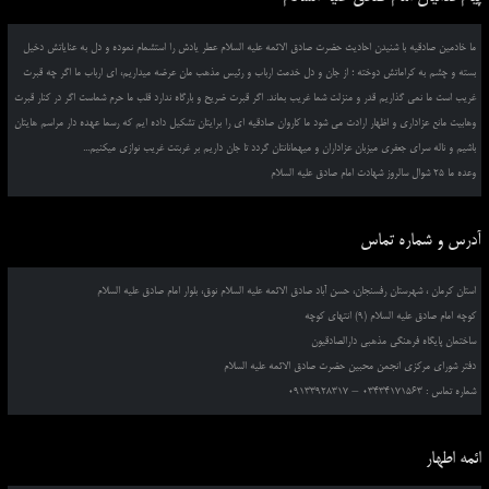
ما خادمین صادقیه با شنیدن احادیث حضرت صادق الائمه علیه السلام عطر یادش را استشمام نموده و دل به عنایاتش دخیل
بسته و چشم به کراماتش دوخته ؛ از جان و دل خدمت ارباب و رئیس مذهب مان عرضه میداریم، ای ارباب ما اگر چه قبرت
غریب است ما نمی گذاریم قدر و منزلت شما غریب بماند. اگر قبرت ضریح و بارگاه ندارد قلب ما حرم شماست اگر در کنار قبرت
وهابیت مانع عزاداری و اظهار ارادت می شود ما کاروان صادقیه ای را برایتان تشکیل داده ایم که رسما عهده دار مراسم هایتان
باشیم و ناله سرای جعفری میزبان عزاداران و میهمانانتان گردد تا جان داریم بر غربتت غریب نوازی میکنیم...
وعده ما 25 شوال سالروز شهادت امام صادق علیه السلام
آدرس و شماره تماس
استان کرمان ، شهرستان رفسنجان، حسن آباد صادق الائمه علیه السلام نوق، بلوار امام صادق علیه السلام
کوچه امام صادق علیه السلام (9) انتهای کوچه
ساختمان پایگاه فرهنگی مذهبی دارالصادقیون
دفتر شورای مرکزی انجمن محبین حضرت صادق الائمه علیه السلام
شماره تماس : 03434171563 – 09133928317
ائمه اطهار