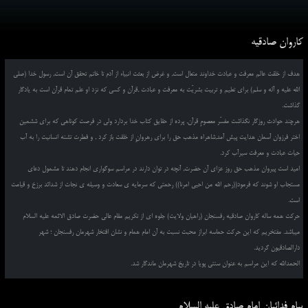
کاروان صادقیه
هدف از خلقت عالم معرفت و عبادت خداوند متعال است, و غرض از بعثت انبیاء از آدم تا خاتم تحقق آن است, رسول خدا (صلی
الله علیه و آله و سلم) برای تعلیم و تربیت بشریّت به معرفت و عبادت ,قرآن و کسی که نزد او علم تمام قرآن است به یادگار
گذاشت.
هرچند حوادث روزگار نگذاشت مفسّر معصومِ قرآن, پرده از حقایق کتاب خدا بردارد ولی در فرصت کوتاهی که برای ششمین
اختر فرزوان آسمان هدایت پیش آمد,شاهراه مذهب حق را برای رهروانِ از خلقت باز کرد , و فطرت تشنه انسانیت را به آب
حیات عبادت و معرفت سیرآب کرد.
امید است پیروان مذهب حق روز عزای آن حضرت, آنچه در توان دارند در مراسم سوگواری انجام دهند تا مشمول دعای
مستجاب او شوند که فرمود((رحم الله من احیی امرنا)) رحمتی که سرمایه ی سعادت و وسیله ی نجات از شدائد برزخ و قیامت
است.
حرکت همه ساله کاروان صادقیه رفسنجان (راهیان ولایت) جلوه ای از تکریم مقام عالی حضرت صادق الائمه علیه السلام
میباشد. مفتخریم که این حرکت حماسه ابراز محبت نسبت به آن امام همام و نشان افتخار شهرمان رفسنجان ؛ شهر
دارالصادقیون گردید.
الحمدالله که این مراسم به عنوان سنتی پویا در تاریخ شهرمان ماندگار شد.
پیام فدائیان امام صادق علیه السلام