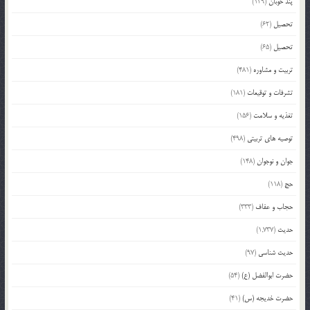
پند خوبان
(129)
تحصیل
(62)
تحصیل
(65)
تربیت و مشاوره
(481)
تشرفات و توقیعات
(181)
تغذیه و سلامت
(156)
توصیه های تربیتی
(498)
جوان و نوجوان
(148)
حج
(118)
حجاب و عفاف
(333)
حدیث
(1,737)
حدیث شناسی
(97)
حضرت ابوالفضل (ع)
(54)
حضرت خدیجه (س)
(41)