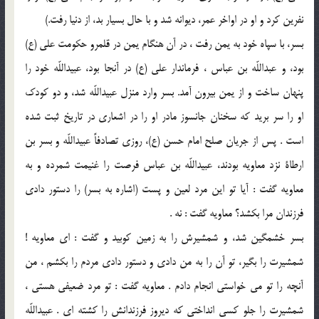
نفرين كرد و او در اواخر عمر، ديوانه شد و با حال بسيار بد، از دنيا رفت.)
بسر، با سپاه خود به يمن رفت ، در آن هنگام يمن در قلمرو حكومت على (ع)
بود، و عبداللّه بن عباس ، فرماندار على (ع) در آنجا بود، عبيداللّه خود را
پنهان ساخت و از يمن بيرون آمد. بسر وارد منزل عبيداللّه شد، و دو كودك
او را سر بريد كه سخنان جانسوز مادر او را در اشعارى در تاريخ ثبت شده
است . پس از جريان صلح امام حسن (ع)، روزى تصادفاً عبيداللّه و بسر بن
ارطاة نزد معاويه بودند، عبيداللّه بن عباس فرصت را غنيمت شمرده و به
معاويه گفت : آيا تو اين مرد لعين و پست (اشاره به بسر) را دستور دادى
فرزندان مرا بكشد؟ معاويه گفت : نه .
بسر خشمگين شد، و شمشيرش را به زمين كوبيد و گفت : اى معاويه !
شمشيرت را بگير، تو آن را به من دادى و دستور دادى مردم را بكشم ، من
آنچه را تو مى خواستى انجام دادم . معاويه گفت : تو مرد ضعيفى هستى ،
شمشيرت را جلو كسى انداختى كه ديروز فرزندانش را كشته اى . عبيداللّه