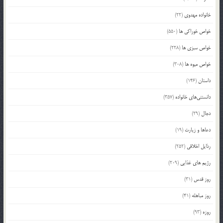
خانواده مهدوی
(22)
خواص خوراکی ها
(550)
خواص سبزی ها
(228)
خواص میوه ها
(308)
داستان
(146)
دانستنی‌های خانواده
(357)
دجال
(29)
دعاها و زیارت
(19)
رذایل اخلاقی
(252)
رژیم های غذایی
(209)
روز قدس
(31)
روز مباهله
(41)
روزه
(93)