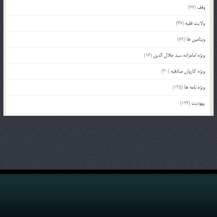
وقف
(77)
ولایت فقیه
(37)
ویتامین ها
(89)
ویژه امامزاده سید جلال الدین
(16)
ویژه کاروان صادقیه
(30)
ویژه نامه ها
(135)
یهودیت
(194)