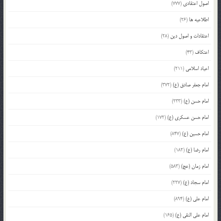
اصول اعتقادی
(777)
اطلاعیه ها
(26)
اعتقادات و اصول دین
(28)
اعتکاف
(43)
اعیاد اسلامی
(211)
امام جعفر صادق (ع)
(372)
امام حسن (ع)
(233)
امام حسن عسکری (ع)
(172)
امام حسین (ع)
(847)
امام رضا (ع)
(182)
امام زمان (عج)
(583)
امام سجاد (ع)
(227)
امام علی (ع)
(894)
امام علی النقی (ع)
(165)