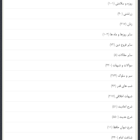
روزه و سلامتی
(101)
زرتشتی
(40)
زنان
(317)
سایر روزها و ماه ها
(103)
سایر فروع دین
(72)
سایر مقالات
(5)
سوالات و شبهات
(420)
سیر و سلوک
(274)
شب های قدر
(46)
شبهات اخلاقی
(217)
شرح احادیث
(51)
شرح حدیث
(550)
شرح دیوان حافظ
(11)
شناخت امام
(440)