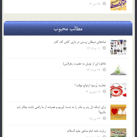
25 دی 04
مطالب محبوب
نمادهای شیطان پرستی در بازی کلش آف کلنز
11 مرداد 94
خاطره ای از توسل به حضرت زهرا(س)
23 خرداد 94
تجارت پُرسود ازدواج موقت !
16 شهریور 04
براي اينكه دل پدر و مادر را به دست آوريم و هميشه از ما راضي باشند چكار بايد
بكنيم؟
23 تیر 95
زیارت نامه امام صادق علیه السلام