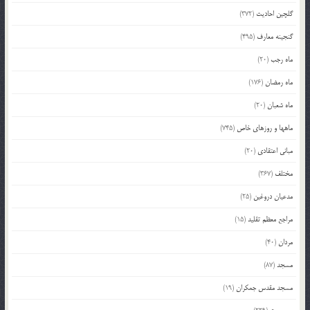
گلچین احادیث
(372)
گنجینه معارف
(495)
ماه رجب
(20)
ماه رمضان
(176)
ماه شعبان
(20)
ماهها و روزهای خاص
(745)
مبانی اعتقادی
(20)
مختلف
(367)
مدعیان دروغین
(25)
مراجع معظم تقلید
(15)
مردان
(40)
مسجد
(87)
مسجد مقدس جمکران
(19)