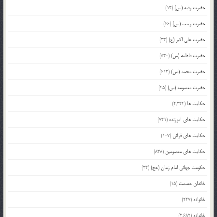
حضرت رقیه (س)
(13)
حضرت زینب (س)
(66)
حضرت علی اکبر (ع)
(23)
حضرت فاطمه (س)
(530)
حضرت محمد (ص)
(613)
حضرت معصومه (س)
(45)
حکایت ها
(2,244)
حکایت های آموزنده
(749)
حکایت های قرآنی
(107)
حکایت های معصومین
(838)
حکومت جهانی امام زمان (عج)
(24)
خاندان عصمت
(15)
خانواده
(227)
خانواده
(2,682)