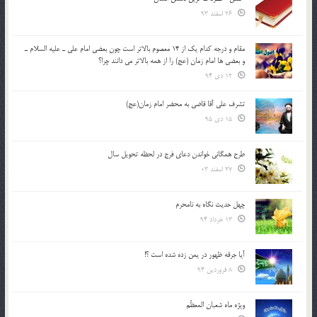
26 اسفند 93
مقام و درجه كدام يك از 14 معصوم بالاتر است چون بعضي امام علي ـ عليه السلام ـ
و بعضي ها امام زمان (عج) را از همه بالاتر مي دانند چرا؟
12 دی 94
تشرف علي آقا قاضي به محضر امام زمان(عج)
15 دی 95
طرح همگانی خواندن دعای فرج در لحظه تحویل سال
27 اسفند 03
چهل حدیث نگاه به نامحرم
13 خرداد 94
آیا جرقه ظهور در یمن زده شده است ؟!
8 فروردین 94
ویژه ماه شعبان المعظّم