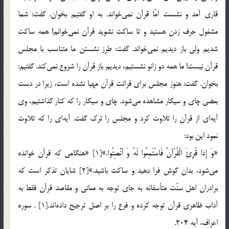
قاري آمد و نشست امّا قرآن نمي‌خواند. به او گفتيم بخوان. گفت: شما
مشغول حرف زدن هستيد و تا ساكت نشويد قرآن نمي‌خوانم! همه ساكت
شديم ولي باز ديديم نمي‌خواند. گفت: طرز نشستن ما متناسب با مجلس
قرآن نيست! ما همه دو زانو نشستيم، ديديم باز قرآن را شروع نمي‌كند. گفتيم:
بخوان. گفت: هنوز مجلس براي قرائت قرآن مهيا نشده است، زيرا در دست
بعضي چاي و سيگار مشاهده مي‌شود. چاي و سيگار را كه كنار گذاشتيم، وي
آيه‌اي از قرآن را تلاوت كرد و مجلس را ترك گفت. آيه‌اي را كه تلاوت
نمود اين بود:
«وَ إِذا قُرِئَ الْقُرْآنُ فَاسْتَمِعُوا لَهُ وَ أَنْصِتُوا.»[1] «هنگامي كه قرآن خوانده
مي‌شود، بدان گوش فرا دهيد و ساكت باشيد.»[2] شايان تذكر است كه
برادران اهل سنّت متأسفانه به جاي توجه به معاني و مقاصد قرآن فقط به
آداب ظاهري قرآن توجه كرده و فرع را بر اصل ترجيح داده‌اند.[1] . سوره
اعراف، آيه 204.