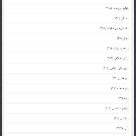
خواص میوه ها
(308)
داستان
(146)
دانستنی‌های خانواده
(357)
دجال
(29)
دعاها و زیارت
(19)
رذایل اخلاقی
(252)
رژیم های غذایی
(209)
روز قدس
(31)
روز مباهله
(41)
روزه
(93)
روزه و سلامتی
(101)
زرتشتی
(40)
زنان
(317)