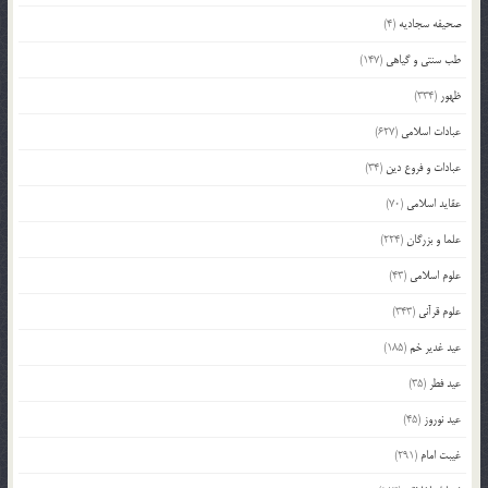
صحیفه سجادیه
(4)
طب سنتی و گیاهی
(147)
ظهور
(334)
عبادات اسلامی
(627)
عبادات و فروع دین
(34)
عقاید اسلامی
(70)
علما و بزرگان
(224)
علوم اسلامی
(43)
علوم قرآنی
(343)
عید غدیر خم
(185)
عید فطر
(35)
عید نوروز
(45)
غیبت امام
(291)