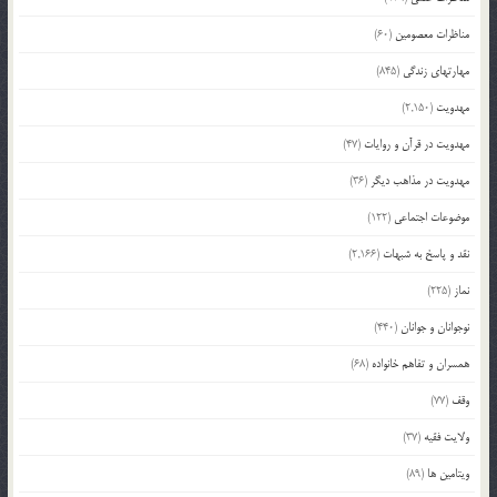
مناظرات معصومین
(60)
مهارتهای زندگی
(845)
مهدویت
(2,150)
مهدویت در قرآن و روایات
(47)
مهدویت در مذاهب دیگر
(36)
موضوعات اجتماعی
(122)
نقد و پاسخ به شبهات
(2,166)
نماز
(225)
نوجوانان و جوانان
(440)
همسران و تفاهم خانواده
(68)
وقف
(77)
ولایت فقیه
(37)
ویتامین ها
(89)