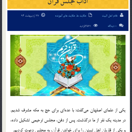
آداب مجلس قرآن
خادم اهل البیت
حکایت ها
,
حکایت های آموزنده
27 اردیبهشت 94
0 دیدگاه
3571بازدید
يكي از علماي اصفهان مي‌گفت: با عده‌اي براي حج به مكه مشرف شديم.
در مدينه يك نفر از ما درگذشت. پس از دفن، مجلس ترحيمي تشكيل داده،
و يكي از قاريان اهل تسنن را براي خواندن قرآن، به مجلس دعوت كرديم.