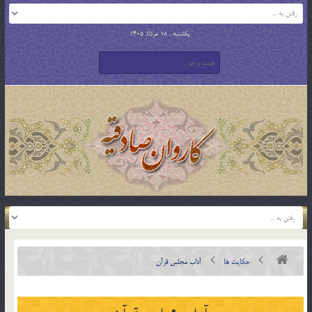
یکشنبه , 18 مرداد 1405
حکایت ها
آداب مجلس قرآن