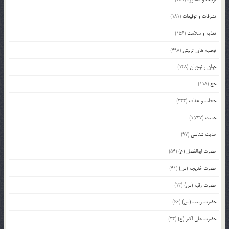
تشرفات و توقیعات
(181)
تغذیه و سلامت
(156)
توصیه های تربیتی
(498)
جوان و نوجوان
(148)
حج
(118)
حجاب و عفاف
(333)
حدیث
(1,737)
حدیث شناسی
(97)
حضرت ابوالفضل (ع)
(54)
حضرت خدیجه (س)
(41)
حضرت رقیه (س)
(13)
حضرت زینب (س)
(66)
حضرت علی اکبر (ع)
(23)