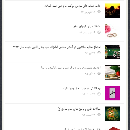
جذب کمک های مردمی موکب امام علی علیه السلام
11 شهریور 96
50 نکته برای ازدواج موفق
16 فروردین 94
اجتماع عظیم صادقیون در آستان مقدس امامزاده سید جلال الدین اشرف سال 1396
29 تیر 96
احادیث معصومین درباره ترک نماز و سهل انگاری در نماز
29 آذر 95
چه نظراتی در مورد دجال وجود دارد؟
28 مرداد 94
سوالات طبی و پاسخ های امام صادق(ع)
28 اسفند 93
«نفس» خطرناک ترین دشمن انسان