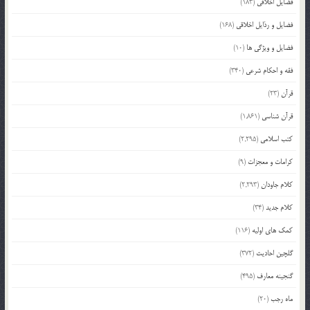
فضایل اخلاقی
(183)
فضایل و رذایل اخلاقی
(168)
فضایل و ویژگی ها
(10)
فقه و احکام شرعی
(340)
قرآن
(23)
قرآن شناسی
(1,861)
کتب اسلامی
(2,295)
کرامات و معجزات
(9)
کلام جاودان
(2,293)
کلام جدید
(34)
کمک های اولیه
(116)
گلچین احادیث
(372)
گنجینه معارف
(495)
ماه رجب
(20)