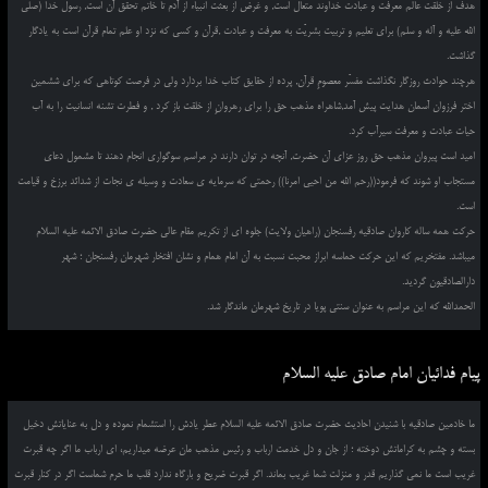
هدف از خلقت عالم معرفت و عبادت خداوند متعال است, و غرض از بعثت انبیاء از آدم تا خاتم تحقق آن است, رسول خدا (صلی
الله علیه و آله و سلم) برای تعلیم و تربیت بشریّت به معرفت و عبادت ,قرآن و کسی که نزد او علم تمام قرآن است به یادگار
گذاشت.
هرچند حوادث روزگار نگذاشت مفسّر معصومِ قرآن, پرده از حقایق کتاب خدا بردارد ولی در فرصت کوتاهی که برای ششمین
اختر فرزوان آسمان هدایت پیش آمد,شاهراه مذهب حق را برای رهروانِ از خلقت باز کرد , و فطرت تشنه انسانیت را به آب
حیات عبادت و معرفت سیرآب کرد.
امید است پیروان مذهب حق روز عزای آن حضرت, آنچه در توان دارند در مراسم سوگواری انجام دهند تا مشمول دعای
مستجاب او شوند که فرمود((رحم الله من احیی امرنا)) رحمتی که سرمایه ی سعادت و وسیله ی نجات از شدائد برزخ و قیامت
است.
حرکت همه ساله کاروان صادقیه رفسنجان (راهیان ولایت) جلوه ای از تکریم مقام عالی حضرت صادق الائمه علیه السلام
میباشد. مفتخریم که این حرکت حماسه ابراز محبت نسبت به آن امام همام و نشان افتخار شهرمان رفسنجان ؛ شهر
دارالصادقیون گردید.
الحمدالله که این مراسم به عنوان سنتی پویا در تاریخ شهرمان ماندگار شد.
پیام فدائیان امام صادق علیه السلام
ما خادمین صادقیه با شنیدن احادیث حضرت صادق الائمه علیه السلام عطر یادش را استشمام نموده و دل به عنایاتش دخیل
بسته و چشم به کراماتش دوخته ؛ از جان و دل خدمت ارباب و رئیس مذهب مان عرضه میداریم، ای ارباب ما اگر چه قبرت
غریب است ما نمی گذاریم قدر و منزلت شما غریب بماند. اگر قبرت ضریح و بارگاه ندارد قلب ما حرم شماست اگر در کنار قبرت