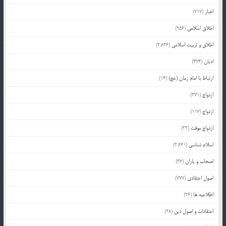
اخبار
(717)
اخلاق اسلامی
(956)
اخلاق و تربیت اسلامی
(2,836)
ادیان
(474)
ارتباط با امام زمان (عج)
(14)
ازدواج
(371)
ازدواج
(117)
ازدواج موقت
(32)
اسلام شناسی
(2,661)
اصحاب و یاران
(37)
اصول اعتقادی
(777)
اطلاعیه ها
(26)
اعتقادات و اصول دین
(28)