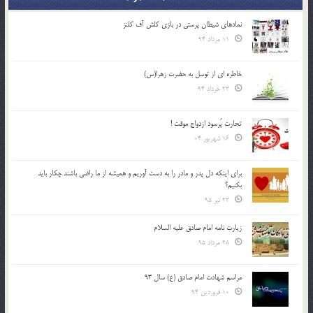
نمادهای شیطان پرستی در بازی کلش آف کلنز
11 مرداد 94
خاطره ای از توسل به حضرت زهرا(س)
23 خرداد 94
تجارت پُرسود ازدواج موقت !
16 شهریور 04
براي اينكه دل پدر و مادر را به دست آوريم و هميشه از ما راضي باشند چكار بايد
بكنيم؟
23 تیر 95
زیارت نامه امام صادق علیه السلام
28 مرداد 95
مراسم شهادت امام صادق (ع) سال 93
10 فروردین 94