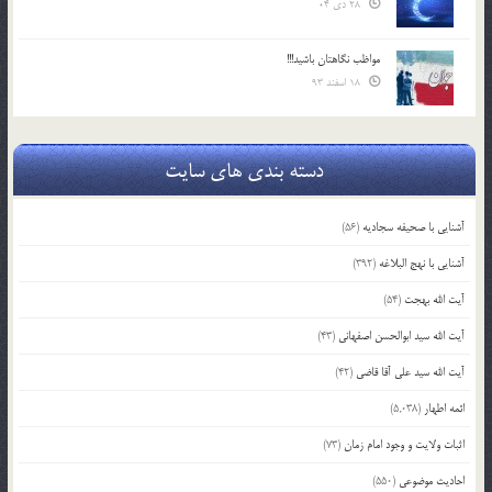
28 دی 04
مواظب نگاهتان باشید!!!
18 اسفند 93
دسته بندی های سایت
آشنایی با صحیفه سجادیه
(56)
آشنایی با نهج البلاغه
(392)
آیت الله بهجت
(54)
آیت الله سید ابوالحسن اصفهانی
(43)
آیت الله سید علی آقا قاضی
(42)
ائمه اطهار
(5,038)
اثبات ولایت و وجود امام زمان
(73)
احادیث موضوعی
(550)