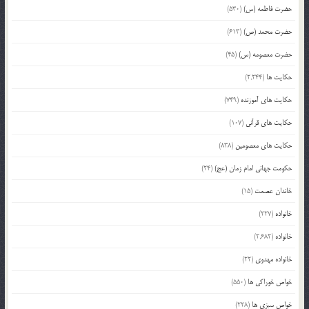
حضرت فاطمه (س)
(530)
حضرت محمد (ص)
(613)
حضرت معصومه (س)
(45)
حکایت ها
(2,244)
حکایت های آموزنده
(749)
حکایت های قرآنی
(107)
حکایت های معصومین
(838)
حکومت جهانی امام زمان (عج)
(24)
خاندان عصمت
(15)
خانواده
(227)
خانواده
(2,682)
خانواده مهدوی
(22)
خواص خوراکی ها
(550)
خواص سبزی ها
(228)