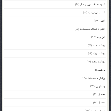
امر به معروف و نهی از منکر
(63)
امور تربیتی فرزندان
(51)
انتظار
(164)
انتظار از دیدگاه شخصیت ها
(17)
اهل بیت
(104)
بهداشت جسم
(73)
بهداشت روان
(26)
بهداشت محیط
(18)
بودائیسم
(15)
پزشکی و سلامت
(1,980)
پند خوبان
(129)
تحصیل
(62)
تحصیل
(65)
تربیت و مشاوره
(481)