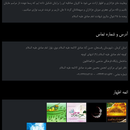
وهابیت مانع عزاداری و اظهار ارادت می شود ما کاروان صادقیه ای را برایتان تشکیل داده ایم که رسما عهده دار مراسم هایتان
باشیم و ناله سرای جعفری میزبان عزاداران و میهمانانتان گردد تا جان داریم بر غربتت غریب نوازی میکنیم...
وعده ما 25 شوال سالروز شهادت امام صادق علیه السلام
آدرس و شماره تماس
استان کرمان ، شهرستان رفسنجان، حسن آباد صادق الائمه علیه السلام نوق، بلوار امام صادق علیه السلام
کوچه امام صادق علیه السلام (9) انتهای کوچه
ساختمان پایگاه فرهنگی مذهبی دارالصادقیون
دفتر شورای مرکزی انجمن محبین حضرت صادق الائمه علیه السلام
شماره تماس : 03434171563 – 09133928317
ائمه اطهار