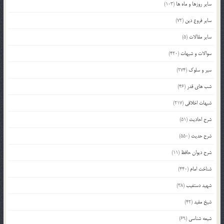
سایر روزها و ماه ها
(103)
سایر فروع دین
(72)
سایر مقالات
(5)
سوالات و شبهات
(420)
سیر و سلوک
(274)
شب های قدر
(46)
شبهات اخلاقی
(217)
شرح احادیث
(51)
شرح حدیث
(550)
شرح دیوان حافظ
(11)
شناخت امام
(440)
شهید دستغیب
(38)
شیخ مفید
(42)
شیعه شناسی
(69)