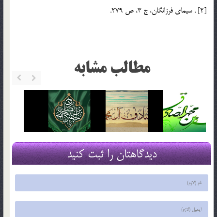
[2] . سيماي فرزانگان، ج 3، ص 279.
مطالب مشابه
دیدگاهتان را ثبت کنید