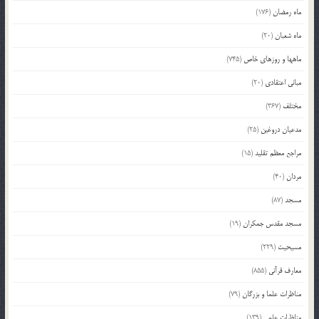
ماه رمضان
(176)
ماه شعبان
(20)
ماهها و روزهای خاص
(745)
مبانی اعتقادی
(20)
مختلف
(367)
مدعیان دروغین
(25)
مراجع معظم تقلید
(15)
مردان
(40)
مسجد
(87)
مسجد مقدس جمکران
(19)
مسیحیت
(229)
معارف قرآنی
(855)
مناظرات علما و بزرگان
(79)
مناظرات علمی
(139)