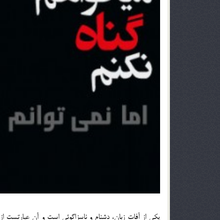
يكي از آفات زبان، دشنام و ناسزاگوئي است و آن عبارتست از ا