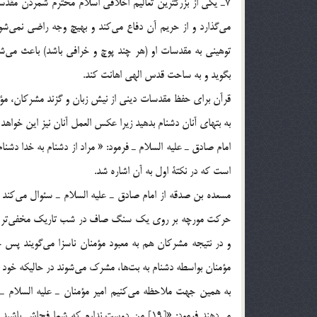
7ـ يكي از بزرگترين تعاليم اخلاقي اسلام محترم شمردن مق
مي‌گذارد و از حريم آن دفاع مي‌كند و بهيچ وجه راضي نمي‌شو
توهيني به مقدسات او (هر چند پوچ و خرافي باشد) باعث مي‌
بگويد و به ساحت قدس الهي اهانت كند.
به بتهاي آنان دشنام بدهيد زيرا عكس العمل آنان نيز اين خواهد
امام صادق ـ عليه السلام ـ فرمود: « مراد از دشنام به خدا دشنام
است كه در نكتة‌ اول به آن اشاره شد.
مسعده بن صدقه از امام صادق ـ عليه السلام ـ سئوال مي‌كند ك
حركت مورچه بر روي يك سنگ صاف در شب تاريك مخفي‌تر است؟!
و در نتيجه مشركان هم به معبود مؤمنان ناسزا مي‌گويند پس خد
مؤمنان بواسطه دشنام به بت‌ها، مشرك مي‌شوند در حاليكه خود نمي‌د
به همين جهت ملاحظه مي‌كنيم امير مؤمنان ـ عليه السلام ـ
مي‌دهند فرمود: «[19] من دوست ندارم كه شما ف