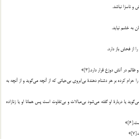
و ناسزا نباشد.
ت را حرام كرده بر هر دشنام دهندة بي‌ابروي بي‌حيائي كه از آنچه مي‌گويد و از آنچه به
گويد يا دربارة او گفته مي‌شود بي‌مبالات و بي‌تفاوت است پس همانا او يا زنازاده