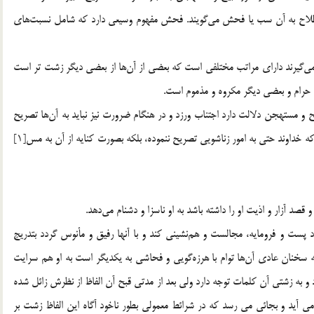
اصطلاح به آن سب يا فحش مي‌گويند. فحش مفهوم وسيعي دارد كه شامل نسبت‌هاي
 مي‌گيرند داراي مراتب مختلفي است كه بعضي از آن‌ها از بعضي ديگر زشت تر است
 حرام و بعضي ديگر مكروه و مذموم است.
قبيح و مستهجن دلالت دارد اجتناب ورزد و در هنگام ضرورت نيز نبايد به آن‌ها تصريح
كند، بلكه بايد به صورت كنايه و رمز به آن‌ها اشاره نمايد، چنان كه خداوند حتي به امور زناشويي تصريح ننموده، بلكه بصورت كنايه از آن به مس[1]
آزار و اذيت او را داشته باشد به او ناسزا و دشنام مي‌دهد.
 پست و فرومايه، مجالست و هم‌نشيني كند و با آنها رفيق و مأنوس گردد بتدريج
ا كه سخنان عادي آن‌ها توام با هرزه‌گويي و فحاشي به يكديگر است به او هم سرايت
د و به زشتي آن كلمات توجه دارد ولي بعد از مدتي قبح آن الفاظ از نظرش زائل شده
د و بجائي مي رسد كه در شرائط معمولي بطور ناخود‌ آگاه اين الفاظ زشت بر