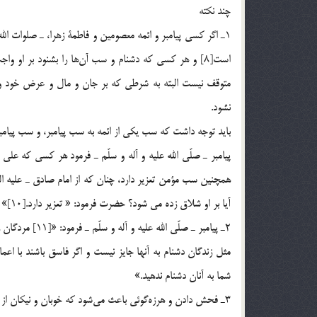
چند نكته
1ـ اگر كسي پيامبر و ائمه معصومين و فاطمة زهرا، ـ صلوات الل
است[8] و هر كسي كه دشنام و سب آن‌ها را بشنود بر او و
متوقف نيست البته به شرطي كه بر جان و مال و عرض خود و يا 
نشود.
بايد توجه داشت كه سب يكي از ائمه به سب پيامبر، و سب پيامب
همچنين سب مؤمن تعزير دارد، چنان كه از امام صادق ـ عليه ال
آيا بر او شلاق زده مي شود؟ حضرت فرمود: « تعزير دارد.[10]»
2ـ‌ پيامبر ـ صلّ
مثل زندگان دشنام به آنها جايز نيست و اگر فاسق باشند با اعمال
شما به آنان دشنام ندهيد.»
3ـ فحش دادن و هرزه‌گوئي باعث مي‌شود كه خوبان و نيكان از فح