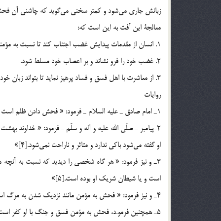
زبانش جاري مي‌شود و كمتر سخني مي‌گويد كه چاشني آن فحش 
معالجة اين آفت به اين است كه:
1. انسان از مقدمات پيدايش غضب اجتناب كند تا نسبت به مؤمنان به خشم نيايد.
2. غضب خود را فرو نشاند و بر اعصاب خود مسلط شود.
3. از معاشرت با اهل فسق و فساد پرهيز نمايد تا بتواند زبان خود را از فحش باز دارد.
روايات
1ـ امام صادق ـ عليه السلام ـ فرمود: « فحش دادن ظلم است و ظالم در آتش دوزخ قرار دارد.[3]»
2ـ‌پيامبر ـ صلّي الله عليه و آله و سلّم ـ فرمود: « خداوند بهش
او گفته مي‌شود باكي ندارد و متاثر و ناراحت نمي‌شود.[4]»
3ـ و نيز فرمود: « هر گاه شخصي را ديديد كه نسبت به آنچه مي‌
است و يا شيطان شريك او بوده است.[5]»
4ـ و نيز فرمود: « فحش به مؤمن مانند نزديك شدن به مرگ است.[6]»
5ـ همچنين فرمو.د، فحش به مؤمن فسق و جنگ با او كفر است.[7]»