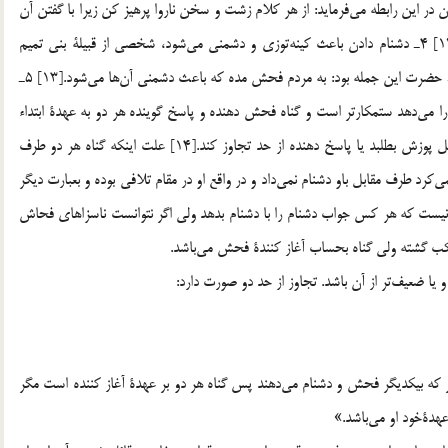
ان در اين رابطه مي‌فرمايد: از هر كلام زشت و سخن ناروا پرهيز كن زيرا با گفتن آن
پستان و رذلان بتو روي مي‌آورند و كريمان از تو مي‌گريزند.[12] 4ـ‌ دشنام دادن باعث كينه‌توزي و دشمني مي‌شود، شخصي از قبيلة بني تميم
بخدمت پيامبر رسيد و عرض كرد مرا موعظه كنيد در بين مواعظ حضرت اين جمله بود: به مردم فحش مده كه باعث دشمني آن‌ها مي‌شود.[13] 5ـ
ي‌دهد ستمكارتر است و گناه فحش دهنده و پاسخ گوينده هر دو به عهدة‌ ابتداء
كنندة فحش است مگر در صورتيكه فحش دهنده از طرف مقابل پوزش بطلبد يا پاسخ دهنده از حد تجاوز كند.[14] علت اينكه گناه هر دو طرف
كرد طرف مقابل باو دشنام نمي‌داد و در واقع او در مقام تلافي بوده و بعبارت ديگر
ست كه هر كس جواب دشنام را با دشنام بدهد ولي اگر نتوانست ناسزا‌هاي فحاش
ب گشته ولي گناه بحساب آغاز كنندة‌ فحش مي‌باشد.
ر ـ صلّي الله عليه و آله و سلّم ـ فرمود: «[16] دو نفر كه بيكديگر فحش و دشنام مي‌دهند پس گناه هر دو بر عهدة آغاز كننده است مگر
هدة‌خود او مي‌باشد.»