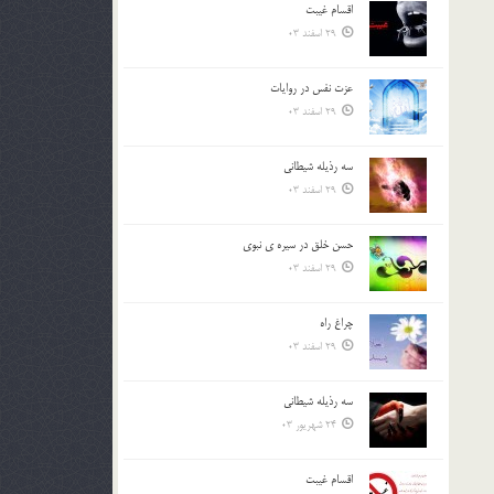
اقسام غيبت
بالا
29 اسفند 03
و
پایین
استفاده
عزت نفس در روايات
کنید.
29 اسفند 03
سه رذیله شیطانی
29 اسفند 03
حسن خلق در سيره ي نبوي
29 اسفند 03
چراغ راه
29 اسفند 03
سه رذیله شیطانی
24 شهریور 03
اقسام غيبت