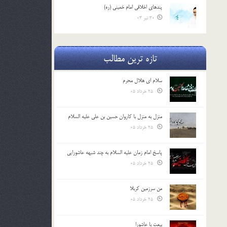
پندهاي اخلاقي امام خميني (ره)
30 تیر 03
تازه ترین مطالب
سلام ای هلال محرم
25 خرداد 05
منزل به منزل با کاروان حسین بن علی علیه السلام
25 خرداد 05
پاسخ امام زمان علیه السلام به چند شبهه عاشورایی
25 خرداد 05
من سرزمین کربلا
25 خرداد 05
بیعت با عاشورا