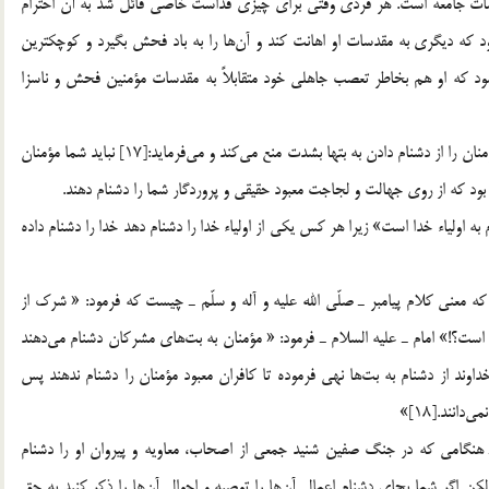
دسات جامعه است. هر فردي وقتي براي چيزي قداست خاصي قائل شد به آن احترام
د كه ديگري به مقدسات او اهانت كند و آن‌ها را به باد فحش بگيرد و كوچكترين
شود كه او هم بخاطر تعصب جاهلي خود متقابلاً به مقدسات مؤمنين فحش و ناسزا
قرآن براي حفظ مقدسات ديني از نيش زبان و گزند مشركان،‌ مؤمنان را از دشنام دادن به بتها بشدت منع مي‌كند و مي‌فرمايد:[17] نبايد شما مؤمنان
 بود كه از روي جهالت و لجاجت معبود حقيقي و پروردگار شما را دشنام دهند.
 به اولياء خدا است» زيرا هر كس يكي از اولياء‌ خدا را دشنام دهد خدا را دشنام داده
ه معني كلام پيامبر ـ صلّي الله عليه و آله و سلّم ـ چيست كه فرمود: « شرك از
» امام ـ عليه السلام ـ فرمود: « مؤمنان به بت‌هاي مشركان دشنام مي‌دهند
اوند از دشنام به بت‌ها نهي فرموده تا كافران معبود مؤمنان را دشنام ندهند پس
انند.[18]»
 هنگامي كه در جنگ صفين شنيد جمعي از اصحاب، معاويه و پيروان او را دشنام
حاش باشيد لكن اگر شما بجاي دشنام اعمال آن‌ها را توصيه و احوال آن‌ها را ذكر كنيد به حق