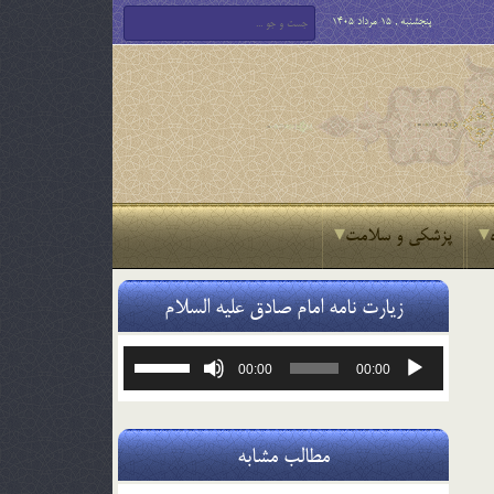
پنجشنبه , 15 مرداد 1405
پزشکی و سلامت
زیارت نامه امام صادق علیه السلام
پخش‌کننده
برای
00:00
00:00
صوت
افزایش
یا
کاهش
صدا
مطالب مشابه
از
کلیدهای