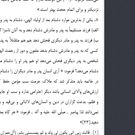
نزديكنر و براي اتمام حجت بهتر است.»
8ـ يكي از بدترين موارد دشنام بعد از اولياء الهي، دشنام به پدر و مادر مي‌باشد و بدو صورت است.
الف) فرزند مستقيماً به پدر و مادرش دشنام دهد و به آنان ناسزا گويد كه د
ب) فرزند به پدر و مادر ديگري فحش دهد هم هم متقابلاً به پدر و
كسي كه به پدر و مادرش دشنام بدهد ملعون و دور از رحمت اله
دشنام مي‌دهد؟ فرمود: « آري انسان پدر و مادر ديگران را دشنام م
در خاتمه بايد متذكر شد كه ملاك حرمت سب مؤمن حفظ كرام
ارزش‌هاي والاي انساني باشد ديگر احترامي ندارد و سب او جايز
و ظلم، بدعت گزاران در دين و انسان‌هاي لاابالي و بي‌قيد و ب
نمي‌دانند لذا پيامبر ـ صلّي الله عليه و آله ـ فرمود: « هر گاه 
دهيد.[23]»
[1] . قالت ربي اني يكون لي ولد و لم يمسسني بشر. (آل‌عمران/47؛ مريم/20).