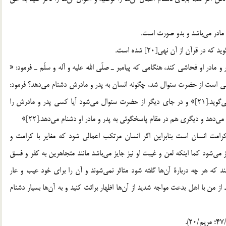
ر قرآن از آن نهي[20] شده است.
 مادر او فحاشي كند، هنگامي كه پيامبر ـ صلّي الله عليه و آله و سلّم ـ فرمود: «
ي است از حضرت سئوال شد، ‌چگونه انسان به پدر و مادرش دشنام مي‌دهد؟‌ فرمود:
شخص به پدر ديگري فحش مي‌دهد او هم پدر او را دشنام مي‌گويد.[21]» و در جاي ديگر از حضرت سئوال مي‌شود آيا كسي پدر و مادرش را
ي‌دهد و ديگري هم در مقام پاسخگوئي به پدر و مادر او دشنام مي‌دهد.[22]»
ت انسان است بنابراين اگر انسان مرتكب اعمالي شود كه مغاير با كرامت و
 مي‌شود كما اينكه لعن و غيبت او نيز جايز مي‌باشد مانند متجاهرين به كفر و فسق
ند كه هر چه دربارة آن‌ها گفته شود متاثر نمي‌شوند و آن را براي خود عيب و عار
بعد از من با اهل بدعت مواجه شديد از آن‌ها اظهار برائت كنيد و به آن‌ها بسيار دشنام