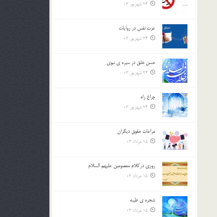
24 شهریور 03
عزت نفس در روايات
24 شهریور 03
حسن خلق در سيره ي نبوي
24 شهریور 03
چراغ راه
24 شهریور 03
مراعات حقوق ديگران
15 مرداد 03
روزي دركلام معصومين عليهم السلام
15 مرداد 03
شجره ي طيبه
15 مرداد 03