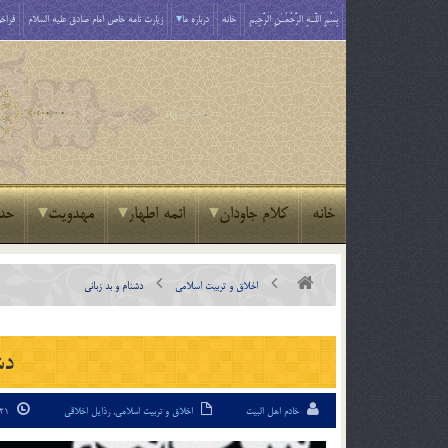
بِسْمِ اللَّـهِ الرَّحْمَـٰنِ الرَّحِيمِ
خانه
درباره ما
زیارت نامه خاص امام صادق علیه السلام
فراخو
خانه
کلام جاودان
ائمه اطهار
مهدویت
حد
اخلاق و تربیت اسلامی
دشنام و بد زبانی
دش
خادم اهل البیت
اخلاق و تربیت اسلامی
,
رذایل اخلاقی
21 اسفند 93