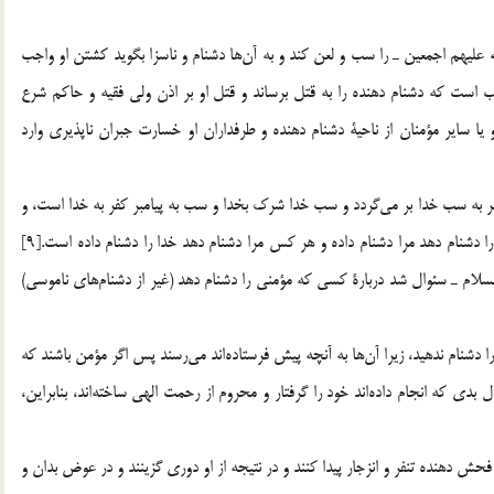
ه عليهم اجمعين ـ را سب و لعن كند و به آن‌ها دشنام و ناسزا بگويد كشتن او واجب
اجب است كه دشنام دهنده را به قتل برساند و قتل او بر اذن ولي فقيه و حاكم شرع
ساير مؤمنان از ناحية‌ دشنام دهنده و طرفداران او خسارت جبران ناپذيري وارد
ر به سب خدا بر مي‌گردد و سب خدا شرك بخدا و سب به پيامبر كفر به خدا است، و
پيامبر ـ صلّي الله عليه و آله و سلّم ـ فرمود هر كسي كه علي را دشنام دهد مرا دشنام داده و هر كس مرا دشنام دهد خدا را دشنام داده است.[9]
سلام ـ سئوال شد دربارة كسي كه مؤمني را دشنام دهد (غير از دشنام‌هاي ناموسي)
ي الله عليه و آله و سلّم ـ فرمود: «[11] مردگان را دشنام ندهيد، زيرا آن‌ها به آنچه پيش فرستاده‌اند مي‌رسند پس اگر مؤمن باشند كه
 بدي كه انجام داده‌اند خود را گرفتار و محروم از رحمت الهي ساخته‌اند، بنابراين،
ش دهنده تنفر و انزجار پيدا كنند و در نتيجه از او دوري گزينند و در عوض بدان و