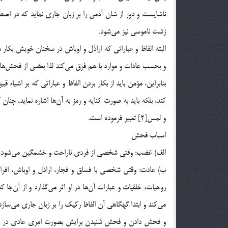
ناشايست و دور از شان آدمي را بر زبان جاري نمايد كه در 
زشت ناموسي نيز مي‌شود.
البته الفاظ و عباراتي كه اراذل و اوباش در سخنان خويش بكار
و بحسب عادات و موارد با هم فرق مي‌كند لذا بعضي از فحش‌ها
بنابراين، مؤمن بايد از بكار بردن الفاظ و عباراتي كه بر اشياء 
و لمس[2] تعبير فرموده است.
اسباب فحش
الف) غضب: وقتي شخصي از فردي ناراحت و خشمگين مي‌شود و قصد 
ب) عادت: وقتي شخصي با فساق و فجار،‌ اراذل و اوباش، افراد
روحيات، خلقيات و عبارات آن‌ها در او اثر مي‌گذارد و از آن‌ج
مي‌كند و ابتدا گهگاهي آن الفاظ ركيك را بر زبان جاري مي‌ساز
و فحش دادن و فحش شنيدن برايش بصورت امري عادي در مي آي