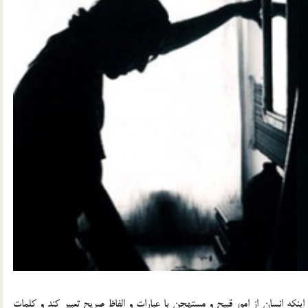
ينكه انسان از امور قبيح و مستهجن با عبارات و الفاظ صريح تعبير كند و كلمات