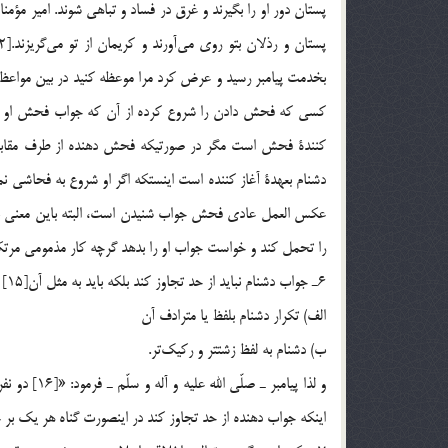
پستان دور او را بگيرند و غرق در فساد و تباهي شوند. امير مؤمن
كسي كه فحش دادن را شروع كرده از آن كه جواب فحش او را م
دشنام بعهدة آغاز كننده است اينستكه اگر او شروع به فحاشي نمي‌
عكس العمل عادي فحش جواب شنيدن است،‌ البته باين معني ني
را تحمل كند و خواست جواب او را بدهد گرچه كار مذمومي مرتك
6ـ‌ جواب دشنام نبايد از حد تجاوز كند بلكه بايد به مثل آن[15] و يا ضعيف‌تر از آن باشد. تجاوز از حد دو صورت دارد:
الف) تكرار دشنام بلفظ يا مترادف آن
ب) دشنام به لفظ زشتتر و ركيك‌تر.
و لذا پيامب
اينكه جواب دهنده از حد تجاوز كند در اينصورت گناه هر يك بر ع