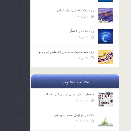
ویژه میلاد امام حسین علیه السلام
2 بهمن 04
ویژه ماه شعبان المعظّم
28 دی 04
ویژه مبعث حضرت محمد صلی الله علیه و اله و سلم
25 دی 04
مطالب محبوب
نمادهای شیطان پرستی در بازی کلش آف کلنز
11 مرداد 94
خاطره ای از توسل به حضرت زهرا(س)
23 خرداد 94