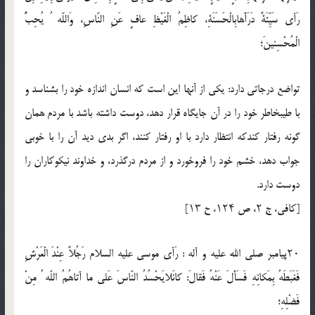
رَأى سَيِّئَةً دَرَأَهابِالْحَسَنَةِ، كاظِمُ الْغَيْظِ عافٍ عَنِ النّاسِ، وَاللّه ُ يُحِبُّ
الْمُحْسِنينَ؛
تواضع درجاتى دارد: يكى از آنها اين است كه انسان اندازه خود را بشناسد و
با طيبخاطر خود را در آن جايگاه قرار دهد، دوست داشته باشد با مردم همان
گونه رفتار كندكه انتظار دارد با او رفتار كنند، اگر بدى ديد آن را با خوبى
جواب دهد، خشم خود را فروخورد و از مردم درگذرد، و خداوند نيكوكاران را
دوست دارد.
[كافى، ج ۲، ص ۱۲۴، ح ۱۳]
۲۰پيامبر صلي الله عليه و آله : رَأى موسى عليه السلام رَجُلاً عِنْدَ الْعَرْشِ
فَغَبَطَهُ بِمَكانِهِ فَسَأَلَ عَنْهُ فَقالَ: كانَلايَحْسُدُ النّاسَ عَلى ما آتاهُمُ اللّه ُ مِنْ
فَضْلِهِ؛