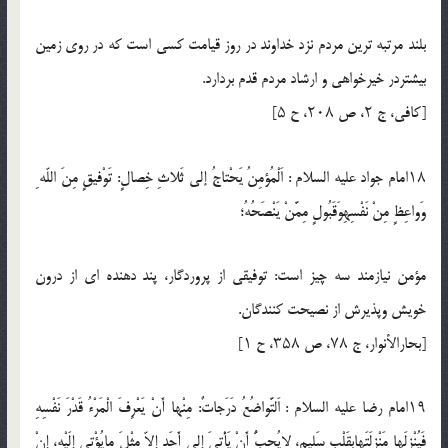
بلند مرتبه ترين مردم نزد خداوند در روز قيامت كسى است كه در روى زمين
بيشتردر خيرخواهى و ارشاد مردم قدم بردارد.
[كافى، ج ۲، ص ۲۰۸، ح ۵]
۱۸امام جواد عليه السلام : اَلْمُؤمِنُ يَحْتاجُ إلى ثَلاثِ خِصالٍ: تَوْفيقٍ مِنَ اللّه ِ
وَواعِظٍ مِنْ نَفْسِهِوَقَبُولٍ مِمَّنْ يَنْصَحُهُ؛
مؤمن نيازمند سه چيز است: توفيقى از پروردگار، پند دهنده اى از درون
خويش وپذيرش از نصيحت كنندگان.
[بحارالأنوار، ج ۷۸، ص ۳۵۸، ح ۱]
۱۹امام رضا عليه السلام : اَلتَّواضُعُ دَرَجاتٌ: مِنْها أَنْ يَعْرِفَ الْمَرْءُ قَدْرَ نَفْسِهِ
فَيُنْزِلَها مَنْزِلَتَهابِقَلْبٍ سَليمٍ، لايُحِبُّ أَنْ يَأْتىَ إِلى أَحَدٍ إِلاّ مِثْلَ مايُؤْتى إِلَيْهِ، إِنْ