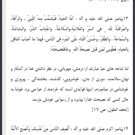
۱۳پيامبر صلي الله عليه و آله : أمَّا الحَياءُ فَيَتَشَعَّبُ مِنهُ اللِّينُ ، والرّأفَةُ،
والمُراقَبَةُ للّه ِِ فِى السِّرِّ والعَلانيَةِ،والسَّلامَةُ، واجْتِنابُ الشَّرِّ، والبَشاشَةُ،
والسَّماحَةُ ، والظَّفَرُ، وحُسْنُ الثَّناءِ عَلَى المَرءِ فِى النّاسِ، فَهذا ما أصابَ العاقِلَ
بِالحَياءِ، فَطُوبى لِمَن قَبِلَ نَصيحَةَ اللّه ِ وخافَفَضيحَتَهُ؛
اما شاخه هاى حيا عبارتند از: نرمش، مهربانى، در نظر داشتن خدا در آشكار و
نهان،سلامت، دورى از بدى، خوشرويى، گذشت، بخشندگى ، پيروزى و
خوشنامى در ميانمردم، اينها فوايدى است كه خردمند از حيا مى برد. خوشا به
حال كسى كه نصيحت خدارا بپذيرد و از رسوايى خودش بترسد.
[تحف العقول، ص ۱۷]
۱۴پيامبر اكرم صلي الله عليه و آله : أَنْصِفِ النّاسَ مِنْ نَفْسِكَ وَانْصَحِ الأُمَّةَ