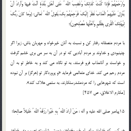
وَارْحَمْهُمْ فَإِذا كُنْتَ كَذلِكَ وَغَضِبَ اللّه ُ عَلى أَهْلِ بَلْدَةٍ أَنْتَ فيها وَأَرادَ أَنْ
يُنْزِلَ عَلَيْهِمُ الْعَذابَ نَظَرَ إِلَيْكَ فَرَحِمَهُمْ بِكَ،يَقولُ اللّه ُ تَعالى: (وَما كانَ رَبُّكَ
لِيُهْلِكَ الْقُرى بِظُلْمٍ وَأَهْلُها مُصْلِحونَ)؛
با مردم منصفانه رفتار كن و نسبت به آنان خيرخواه و مهربان باش، زيرا اگر
چنينبودى و خداوند بر مردم آباديى كه تو در آن به سر مى برى خشم گرفت
و خواست بر آنانعذاب فرو فرستد، به تو نگاه مى كند و به خاطر تو به آن
مردم رحم مى كند. خداى متعالمى فرمايد «و پروردگار تو (هرگز) بر آن نبوده
است كه شهرهايى را كه مردمشدرستكارند، به ستمى هلاك كند».
[مكارم الاخلاق، ص ۴۵۷]
۱۵پيامبر صلي الله عليه و آله : مَنْ أرادَ اللّه ُ بِهِ خَيْرا رَزَقَهُ اللّه ُ خَليلاً صالِحا؛
هر كس كه خداوند براى او خير بخواهد، دوستى شايسته نصيب وى خواهد