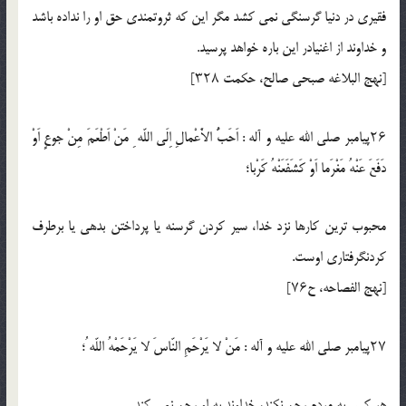
فقيرى در دنيا گرسنگى نمى كشد مگر اين كه ثروتمندى حق او را نداده باشد
و خداوند از اغنيادر اين باره خواهد پرسيد.
[نهج البلاغه صبحى صالح، حكمت ۳۲۸]
۲۶پيامبر صلي الله عليه و آله : اَحَبُّ الاَْعْمالِ اِلَى اللّه ِ مَنْ اَطْعَمَ مِنْ جوعٍ اَوْ
دَفَعَ عَنْهُ مَغْرَما اَوْ كَشَفَعَنْهُ كَرْبا؛
محبوب ترين كارها نزد خدا، سير كردن گرسنه يا پرداختن بدهى يا برطرف
كردنگرفتارى اوست.
[نهج الفصاحه، ح۷۶]
۲۷پيامبر صلي الله عليه و آله : مَنْ لا يَرْحَمِ النّاسَ لا يَرْحَمْهُ اللّه ُ؛
هر كس به مردم رحم نكند، خداوند به او رحم نمى كند.