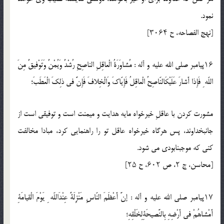
نمود.
[نهج الفصاحه، ح ۳۰۶۴]
۱۶پيامبر صلي الله عليه و آله : مُشاوَرَةُ الْعاقِلِ الناصِحِ رُشْدٌ وَيُمْنٌ وَتَوْفيقٌ مِنَ
اللّه ِ فَإِذا أَشارَ عَلَيْكَالنّاصِحُ الْعاقِلُ فَإِيّاكَ وَالْخِلافَ فَإِنَّ فى ذلِكَ الْعَطَبَ؛
مشورت كردن با عاقلِ خيرخواه مايه هدايت و ميمنت است و توفيقى است از
جانبخداوند، پس هرگاه خيرخواه عاقل تو را راهنمايى كرد، مبادا مخالفت
كنى كه موجبنابودى مى شود.
[محاسن، ج ۲، ص ۶۰۲، ح ۲۵]
۱۷پيامبر صلي الله عليه و آله : إنَّ أَعْظَمَ النّاسِ مَنْزِلَةً عِنْدَاللّه ِ يَوْمَ الْقيامَةِ
أَمْشاهُمْ فى أَرْضِهِ بِالنَّصيحَةِلِخَلْقِهِ؛