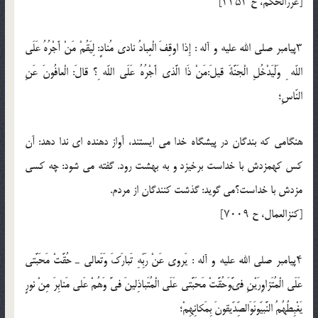
[غررالحكم، ح ۳۳۵۳]
۳پيامبر صلي الله عليه و آله : إِذا اوقِفَ الْعِبادُ نادى مُنادٍ: لِيَقُمْ مَنْ أَجْرُهُ عَلَى
اللّه ِ وَلْيَدْخُلِ الْجَنَّةَ قيلَ:مَنْ ذَا الَّذى أَجْرُهُ عَلَى اللّه ِ؟ قالَ: الْعافُونَ عَنِ
النّاسِ؛
هنگامى كه بندگان در پيشگاه خدا مى ايستند، آواز دهنده اى ندا دهد: آن
كس كهمزدش با خداست برخيزد و به بهشت رود. گفته مى شود: چه كسى
مزدش با خداست؟مى گويد: گذشت كنندگان از مردم.
[كنزالعمال، ح ۷۰۰۹]
۴پيامبر صلي الله عليه و آله : يَروى عَنْ رَبِّهِ تَبارَكَ وَتَعالى ـ حُقَّتْ مَحَبَّتى
عَلَى الْمُتَزاوِرَيْنِ فىَّوَحُقَّتْ مَحَبَّتى عَلَى الْمُتَباذِلينَ فىَّ وَهُمْ عَلى مَنابِرَ مِنْ نورٍ
يَغْبِطُهُمُ النَّبيّونَوَالصِّدّيقونَ بِمَكانِهِمْ؛