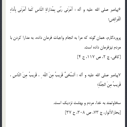
۶پيامبر صلي الله عليه و آله : أَمَرَنى رَبّى بِمُداراةِ النّاسِ كَما أَمَرَنى بِأَداءِ
الْفَرائِضِ؛
پروردگارم، همان گونه كه مرا به انجام واجبات فرمان داده، به مدارا كردن با
مردم نيزفرمان داده است.
[كافى، ج ۲، ص ۱۱۷، ح ۴]
۷پيامبر صلي الله عليه و آله : اَلسَّخىُّ قَريبٌ مِنَ اللّه ِ ، قَريبٌ مِنَ النّاسِ ،
قَريبٌ مِنَ الجَنَّةِ؛
سخاوتمند به خدا، مردم و بهشت نزديك است.
[بحارالأنوار، ج ۷۳، ص ۳۰۸، ح ۳۷]