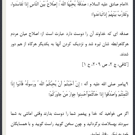
۸امام صادق عليه السلام : صَدَقَةٌ يُحِبُّهَا اللّه ُ: إِصْلاحٌ بَيْنَ النّاسِ إِذا تَفاسَدوا،
وَتَقارُبٌ بَيْنَهُمْ إِذاتَباعَدوا؛
صدقه اى كه خداوند آن را دوست دارد عبارت است از: اصلاح ميان مردم
هرگاهرابطه شان تيره شد و نزديك كردن آنها به يكديگر هرگاه از هم دور
شدند.
[كافى، ج ۲، ص ۲۰۹، ح ۱]
۹پيامبر صلي الله عليه و آله : إِنْ أَحْبَبْتُمْ أَنْ يُحِبَّكُمُ اللّه ُ وَرَسولُهُ فَأَدّوا إِذَا
ائْتُمِنْتُمْ وَاصْدُقوا إِذا حَدَّثْتُمْوَأَحْسِنوا جِوارَ مَنْ جاوَرَكُمْ؛
اگر مى خواهيد كه خدا و پيغمبر شما را دوست بدارند وقتى امانتى به شما
سپردند بهسلامت برگردانيد و چون سخن گوييد راست گوييد و با همسايگان
خود به نيكى رفتار نماييد.