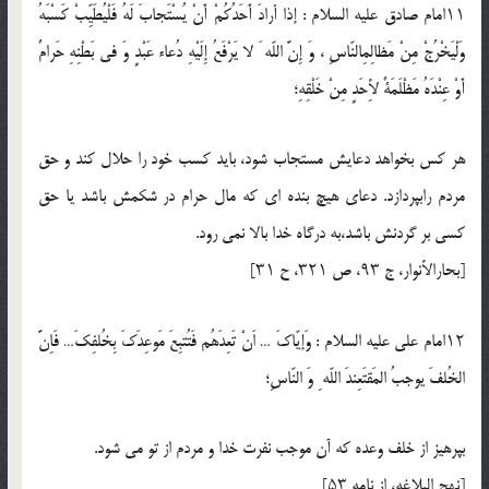
۱۱امام صادق عليه السلام : إذا أرادَ أَحَدُكُمْ أَنْ يُسْتَجابَ لَهُ فَلْيُطَيِّبْ كَسْبَهُ
وَلْيَخْرُجْ مِنْ مَظالِمِالنّاسِ ، وَ إِنَّ اللّه َ لا يَرْفَعُ إِلَيْهِ دُعاء عَبْدٍ وَ فى بَطْنِهِ حَرامٌ
أَوْ عِنْدَهُ مَظْلَمَةٌ لأِحَدٍ مِنْ خَلْقِهِ؛
هر كس بخواهد دعايش مستجاب شود، بايد كسب خود را حلال كند و حق
مردم رابپردازد. دعاى هيچ بنده اى كه مال حرام در شكمش باشد يا حق
كسى بر گردنش باشد،به درگاه خدا بالا نمى رود.
[بحارالأنوار، ج ۹۳، ص ۳۲۱، ح ۳۱]
۱۲امام على عليه السلام : وَإيّاكَ … اَنْ تَعِدَهُم فَتُتبِعَ مَوعِدَكَ بِخُلفِكَ… فَاِنَّ
الخُلفَ يوجبُ المَقتَعِندَ اللّه ِ وَ النّاسِ؛
بپرهيز از خلف وعده كه آن موجب نفرت خدا و مردم از تو مى شود.
[نهج البلاغه، از نامه ۵۳]