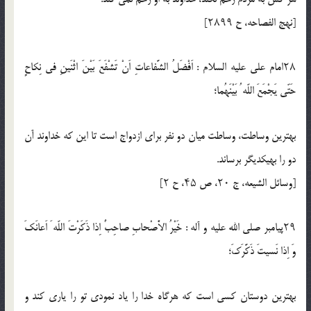
[نهج الفصاحه، ح ۲۸۹۹]
۲۸امام على عليه السلام : اَفْضَلُ الشَّفاعاتِ اَنْ تَشْفَعَ بَيْنَ اثْنَينِ فى نِكاحٍ
حَتّى يَجْمَعَ اللّه ُ بَيْنَهُما؛
بهترين وساطت، وساطت ميان دو نفر براى ازدواج است تا اين كه خداوند آن
دو را بهيكديگر برساند.
[وسائل الشيعه، ج ۲۰، ص ۴۵، ح ۲]
۲۹پيامبر صلي الله عليه و آله : خَيْرُ الاَْصْحابِ صاحِبٌ اِذا ذَكَرْتَ اللّه َ اَعانَكَ
وَ اِذا نَسيتَ ذَكَّرَكَ؛
بهترين دوستان كسى است كه هرگاه خدا را ياد نمودى تو را يارى كند و