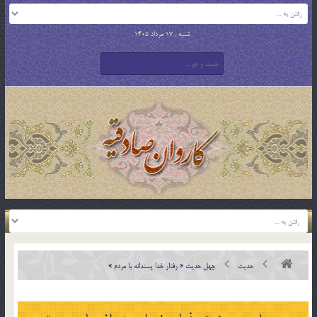
شنبه , 17 مرداد 1405
حدیث
چهل حدیث « رفتار خدا پسندانه با مردم »