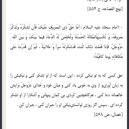
[نهج الفصاحه، ح ۵۵۴]
۱۰امام سجاد عليه السلام : أمّا حَقُّ ذِى المَعروفِ عَلَيكَ فَأن تَشكُرَهُ وتَذكُرَ
مَعروفَهُ، وَ تُكْسِبَهُالمَقالَةَ الحَسَنَةَ وَتُخلِصَ لَهُ الدُّعاءَ فيما بَينَكَ وَ بَينَ اللّه ِ
عَزَّوَجَلَّ، فَإذا فَعَلتَ ذلِكَ كُنتَ قَدشَكَرتَهُ سِرّا وَ عَلانيَةً ، ثُمَّ إن قَدَرْتَ عَلى
مُكافاتِهِ يَوما كافَيْتَهُ؛
حق كسى كه به تو نيكى كرده ، اين است كه از او تشكر كنى و نيكيش را
به زبان آورىو از وى به خوبى ياد كنى و ميان خود و خداى عزّوجلّ برايش
خالصانه دعا كنى ، هرگاهچنين كردى بى گمان پنهانى و آشكارا از او تشكر
كرده اى . سپس اگر روزى توانستىنيكى او را جبران كنى ، جبران كن .
[خصال، ص ۵۶۸]