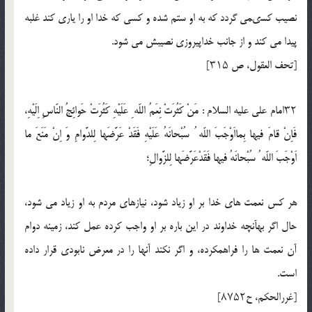
نصيب كسىمى گردد كه به او ستم شده و كسى كه خدا او را يارى كند غلبه
پيدا مى كند و از جانب خداپيروزى نصيبش مى شود.
[تحف العقول، ص ۳۱۵]
۳۲امام على عليه السلام : مَنْ كَثُرَتْ نِعَمُ اللّه ِ عَلَيْهِ كَثُرَتْ حَوائِجُ النّاسِ اِلَيْهِ،
فَاِنْ قامَ فيها بِمااَوْجَبَ اللّه ُ سُبْحانَهُ عَلَيْهِ فَقَدْ عَرَّضَها لِلدَّوامِ وَ اِنْ مَنَعَ ما
اَوْجَبَ اللّه ُ سُبْحانَهُ فيها فَقَدْعَرَّضَها لِلزَّوالِ؛
هر كس نعمت هاى خدا بر او زياد شود، نيازهاى مردم به او زياد مى شود،
حال اگر بهآنچه خداوند در اين باره بر او واجب كرده عمل كند، زمينه دوام
آن نعمت ها را فراهمكرده، و اگر نكند آنها را در معرض نابودى قرار داده
است.
[غررالحكم، ح۸۷۵۲]