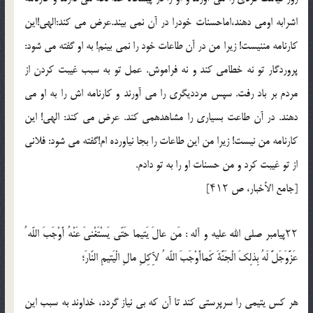
اشرابه اومى دهند،اماحسنات خودرا در آن نمى بيند.عرض مى كند:الهى!اين
كارنامه مننيست! زيرا من در آن طاعات خود را نمى بينم! به او گفته مى شود:
پروردگار تو نه خطامى كند و نه فراموش. عمل تو به سبب غيبت كردن از
مردم بر باد رفت. سپس مردديگرى را مى آورند و كارنامه اش را به او مى
دهند. در آن طاعت بسيارى را مشاهدهمى كند. عرض مى كند: الهى! اين
كارنامه من نيست! زيرا من اين طاعات را بجا نياورده ام!گفته مى شود: فلانى
از تو غيبت كرد و من حسنات او را به تو دادم.
[جامع الأخبار، ص ۴۱۲]
۲۲پيامبر صلي الله عليه و آله : مَن عالَ يَتيما حَتّى يَسْتَغْنىَ عَنْهُ أَوْجَبَ اللّه ُ
عَزَّوَجَلَّ لَهُ بِذلِكَ الْجَنَّةَ كَماأَوْجَبَ اللّه ُ لآِكِلِ مالِ الْيَتيمِ النّارَ؛
هر كس يتيمى را سرپرستى كند تا آن كه بى نياز گردد، خداوند به سبب اين