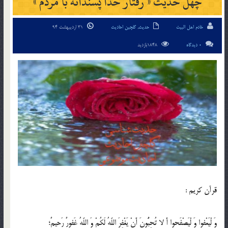
چهل حدیث « رفتار خدا پسندانه با مردم »
خادم اهل البیت
حدیث
,
گلچین احادیث
31 اردیبهشت 94
0 دیدگاه
1848بازدید
قرآن کريم :
وَ لْيَعْفوا وَ لْيَصْفَحوا أَ لا تُحِبُّونَ أَنْ يَغْفِرَ اللّهُ لَكُمْ وَ اللّهُ غَفورٌ رَحيمٌ؛