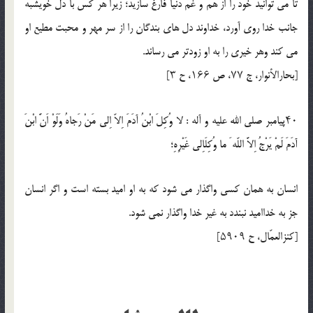
تا مى توانيد خود را از همّ و غم دنيا فارغ سازيد؛ زيرا هر كس با دل خويشبه
جانب خدا روى آورد، خداوند دل هاى بندگان را از سر مهر و محبت مطيع او
مى كند وهر خيرى را به او زودتر مى رساند.
[بحارالأنوار، ج ۷۷، ص ۱۶۶، ح ۳]
۴۰پيامبر صلي الله عليه و آله : لا وُكِلَ ابْنُ آدَمَ اِلاّ اِلى مَنْ رَجاهُ وَلَوْ اَنَّ ابْنَ
آدَمَ لَمْ يَرْجُ اِلاَّ اللّه َ ما وُكِلَاِلى غَيْرِهِ؛
انسان به همان كسى واگذار مى شود كه به او اميد بسته است و اگر انسان
جز به خدااميد نبندد به غير خدا واگذار نمى شود.
[كنزالعمّال، ح ۵۹۰۹]