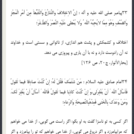
۳۳پيامبر صلي الله عليه و آله : إنَّ الاِختِلافَ والتَّنازُعَ وَالتَّثَبُّطَ مِنْ أمْرِ الْعَجْزِ
وَالضَّعْفِ وَهُوَ مِمّا لايُحِبُّهُ اللّه ُ وَلا يُعْطى عَلَيْهِ النَّصْرَ وَالظَّـفَرَ؛
اختلاف و كشمكش و پشت هم اندازى، از ناتوانى و سستى است و خداوند
نه آن رادوست دارد و نه با آن يارى و پيروزى مى دهد.
[بحارالأنوار، ج۲۰، ص ۱۲۶]
۳۴امام صادق عليه السلام : مَنْ شَتَمَكَ فَقُلْ لَهُ: اِنْ كُنْتَ صادِقا فيما تَقولُ
فَاَسْاَلُ اللّه َ اَنْ يَغْفِرَلى،وَ اِنْ كُنْتَ كاذِبا فيما تَقولُ فَاللّه َ اَسْاَلُ اَنْ يَغْفِرَ لَكَ.
وَمَنْ وَعَدَكَ بِالْخَنى فَعِدْهُبِالنَّصيحَةِ وَالرِّعاءِ؛
اگر كسى به تو ناسزا گفت به او بگو: اگر راست مى گويى، از خدا مى خواهم
كه مرابيامرزد و اگر دروغ مى گويى، از خدا مى خواهم كه تو را بيامرزد و اگر