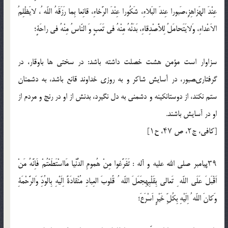
عِنْدَ الهَزاهِزِ،صَبورا عِندَ البَلاءِ، شَكُورا عِنْدَ الرَّخاءِ، قانِعا بِما رَزَقَهُ اللّه ُ، لايَظْلِمُ
الاَعْداءِ، وَلايَتَحامَلُ لِلاَْصْدِقاءِ، بَدَنُهُ مِنْهُ فى تَعَبٍ وَ النّاسُ مِنْهُ فى راحَةٍ؛
سزاوار است مؤمن هشت خصلت داشته باشد: در سختى ها باوقار، در
گرفتارىصبور، در آسايش شاكر و به روزى خداوند قانع باشد، به دشمنان
ستم نكند، از دوستانكينه و دشمنى به دل نگيرد، بدنش از او در رنج و مردم از
او در آسايش باشند.
[كافى، ج۲، ص ۴۷، ح۱]
۳۹پيامبر صلي الله عليه و آله : تَفَرَّغوا مِنْ هُمومِ الدُّنْيا مَااسْتَطَعْتُمْ فَاِنَّهُ مَنْ
اَقْبَلَ عَلَى اللّه ِ تَعالى بِقَلْبِهِجَعَلَ اللّه ُ قُلوبَ العِبادِ مُنْقادَةً اِلَيْهِ بِالوُدِّ وَالرَّحْمَةِ
وَكانَ اللّه ُ اِلَيْهِ بِكُلِّ خَيْرٍ اَسْرَعَ؛