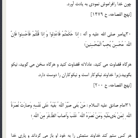
چون خدا رافراموش نمودى به يادت آورد.
[نهج الفصاحه، ح ۱۴۷۹]
۳۰پيامبر صلي الله عليه و آله : اِذا حَكَمْتُمْ فَاعْدِلوا وَ اِذا قُلْتُمْ فَاَحْسِنوا فَاِنَّ
اللّه َ مُحْسِنٌ يُحِبُّ الْمُحْسِنينَ؛
هرگاه قضاوت مى كنيد، عادلانه قضاوت كنيد و هرگاه سخن مى گوييد، نيكو
بگوييد،زيرا خداوند نيكوكار است و نيكوكاران را دوست دارد.
[نهج الفصاحه، ح ۲۰۰]
۳۱امام صادق عليه السلام : مَنْ بَغى صَيَّرَ اللّه ُ بَغْيَهُ عَلى نَفْسِهِ وَصارَتْ نُصْرَةُ
اللّه ِ لِمَنْ بَغىعَلَيْهِ وَمَنْ نَصَرَهُ اللّه ُ غَلَبَ وَاَصابَ الظَّـفَرَ مِنَ اللّه ِ؛
هر كس ستم كند خداوند ستمش را به خود او باز مى گرداند و يارى خدا