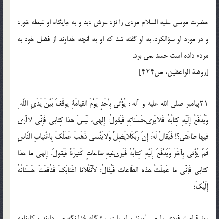
حضرت موسى عليه السلام مردى را نزد عرش ديد و به جايگاه او غبطه خورد
و در مورد او سؤالكرد. به او گفته شد كه او به آنچه خداوند از فضل خود به
مردم داده است حسد نمى برد.
[روضة الواعظين، ص۴۲۴]
۲۱پيامبر صلي الله عليه و آله : يُؤْتى بِأَحَدٍ يَوْمَ القيامَةِ يوقَفُ بَيْنَ يَدَىِ اللّه ِ
وَيُدْفَعُ إِلَيْهِ كِتابُهُ فَلايَرىحَسَناتِهِ فَيَقولُ: إِلهى، لَيْسَ هذا كِتابى فَإِنّى لاأَرى
فيها طاعَتى؟! فَيُقالُ لَهُ: إِنَّ رَبَّكَلايَضِلُّ وَلايَنْسى ذَهَبَ عَمَلُكَ بِاغْتيابِ النّاسِ
ثُمَّ يُؤْتى بِآخَرَ وَيُدْفَعُ إِلَيْهِ كِتابُهُ فَيَرىفيهِ طاعاتٍ كَثيرَةً فَيَقولُ: إِلهى ما هذا
كِتابى فَإِنّى ما عَمِلْتُ هذِهِ الطّاعاتِ فَيُقالُ: لأَِنَّفُلانا اغْتابَكَ فَدُفِعَتْ حَسَناتُهُ
إِلَيْكَ؛
روز قيامت فردى را مى آورند و او را در پيشگاه خدا نگه مى دارند و كارنامه