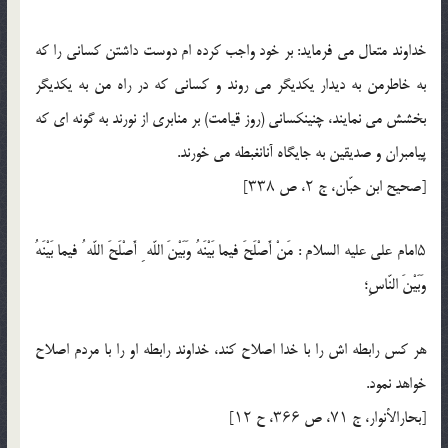
خداوند متعال مى فرمايد: بر خود واجب كرده ام دوست داشتن كسانى را كه
به خاطرمن به ديدار يكديگر مى روند و كسانى كه در راه من به يكديگر
بخشش مى نمايند، چنينكسانى (روز قيامت) بر منابرى از نورند به گونه اى كه
پيامبران و صديقين به جايگاه آنانغبطه مى خورند.
[صحيح ابن حبّان، ج ۲، ص ۳۳۸]
۵امام على عليه السلام : مَنْ أَصْلَحَ فيما بَيْنَهُ وَبَيْنَ اللّه ِ أَصْلَحَ اللّه ُ فيما بَيْنَهُ
وَبَيْنَ النّاسِ؛
هر كس رابطه اش را با خدا اصلاح كند، خداوند رابطه او را با مردم اصلاح
خواهد نمود.
[بحارالأنوار، ج ۷۱، ص ۳۶۶، ح ۱۲]