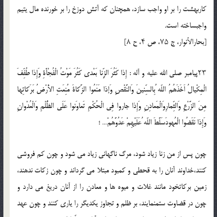
كاربهشت را بر او واجب سازد، همچنان كه آتش دوزخ را بر خورنده مال يتيم
واجبساخته است.
[بحارالأنوار، ج ۷۵، ص ۴، ح ۸]
۲۳پيامبر صلي الله عليه و آله : إِذا كَثُرَ الزِّنا بَعْدى كَثُرَ مَوْتُ الْفُجْأَةِ وَإِذا طُفِّفَ
الْمِكْيالُ اَخَذَهُمُ اللّه ُبِالسِّنينَ وَالنَّقْصِ وَإذا مَنَعُوا الزَّكاةَ مُنِعَتِ الأْرْضُ بَرَكاتِها
مِنَ الزَّرْعِ وَالثِّمارِوَالْمَعادِنِ وَإِذا جاروا فِى الْحُكْمِ تَعاوَنوا عَلَى الظُّلْمِ وَالْعُدْوانِ
وَإِذا نَقَضُوا الْعُهودَسَلَّطَ اللّه ُعَلَيْهِمْ عَدُوَّهُمْ… ؛
چون پس از من زنا زياد شود، مرگ ناگهانى زياد مى شود و چون كم فروشى
كنند،خداوند آنان را به قحطى و كمبود مبتلا مى گرداند و چون زكات ندهند،
زمين بركاتخود مانند غلات و ميوه ها و معادن را از آنان دريغ مى دارد و
چون در قضاوت ستمنمايند، بر ظلم و تجاوز يكديگر را يارى كنند و چون عهد