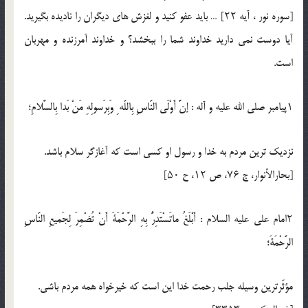
[سوره نور ، آيه ۲۲] … بايد عفو كنيد و لغزش هاى ديگران را ناديده بگيريد.
آيا دوست نمى داريد خداوند شما را ببخشد؟ و خداوند آمرزنده و مهربان
است.
۱پيامبر صلي الله عليه و آله : إنَّ أَوْلَى النّاسِ بِاللّه ِ وَبِرَسولِهِ مَنْ بَدا بِالسَّلامِ؛
نزديك ترين مردم به خدا و رسول او كسى است كه آغازگر سلام باشد.
[بحارالأنوار، ج ۷۶، ص ۱۲، ح ۵۰]
۲امام على عليه السلام : أَبْلَغُ ماتَسْتَدِرُّ بِهِ الرَّحْمَةَ أَنْ تُضْمِرَ لِجَميعِ النّاسِ
الرَّحْمَةَ؛
مؤثّرترين وسيله جلب رحمت خدا اين است كه خيرخواه همه مردم باشى.