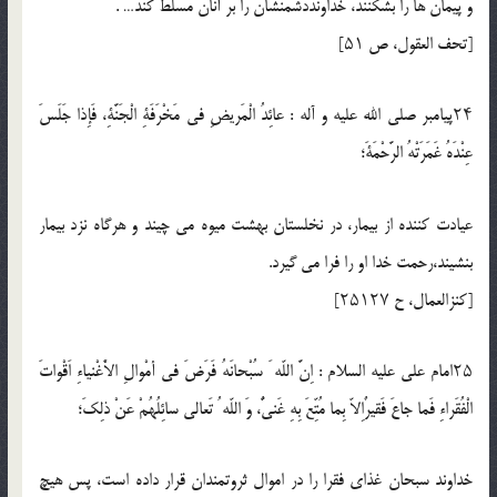
و پيمان ها را بشكنند، خداونددشمنشان را بر آنان مسلّط كند… .
[تحف العقول، ص ۵۱]
۲۴پيامبر صلي الله عليه و آله : عائِدُ الْمَريضِ فى مَخْرَفَةِ الْجَنَّةِ، فَإِذا جَلَسَ
عِنْدَهُ غَمَرَتْهُ الرَّحْمَةَ؛
عيادت كننده از بيمار، در نخلستان بهشت ميوه مى چيند و هرگاه نزد بيمار
بنشيند،رحمت خدا او را فرا مى گيرد.
[كنزالعمال، ح ۲۵۱۲۷]
۲۵امام على عليه السلام : اِنَّ اللّه َ سُبْحانَهُ فَرَضَ فى أمْوالِ الاَْغْنياءِ اَقْواتَ
الْفُقَراءِ فَما جاعَ فَقيرٌاِلاّ بِما مُتِّعَ بِهِ غَنىٌّ، وَ اللّه ُ تَعالى سائِلُهُمْ عَنْ ذلِكَ؛
خداوند سبحان غذاى فقرا را در اموال ثروتمندان قرار داده است، پس هيچ