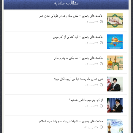
مطالب مشابه
حکمت های رضوی – نقش صله رحم در طولانی شدن عمر
29 اسفند 03
حکمت های رضوی – گره گشایی از کار مومن
29 اسفند 03
حکمت های رضوی – حد نیکی به پدر و مادر
29 اسفند 03
شرح دعای ماه رجب؛ «یا من ارجوه لکل خیر»
29 اسفند 03
از كجا بفهميم ما ناجی هستیم؟
29 اسفند 03
حکمت های رضوی – فضیلت زیارت امام رضا علیه السلام
20 شهریور 03