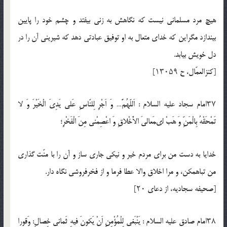
هيچ مرد مسلمانى نيست كه نگاهش به زنى بيفتد و چشم خود را پايين
بيندازد مگراين كه خداى متعال به او توفيق عبادتى دهد كه شيرينى آن را در
دل خويش بيابد.
[كنزالعمّال، ح ۱۳۰۵۹]
۳۷امام سجاد عليه السلام : اَللّهُمَّ… وَ اَجْرِ لِلنّاسِ عَلى يَدِىَ الْخَيْرَ وَ لا
تَمْحَقْهُ بِالْمَنِّ وَ هَبْ لىمَعالىَ الاَْخْلاقِ وَ اعْصِمْنى مِنَ الْفَخْرِ؛
خدايا به دست من براى مردم خير و نيكى جارى ساز و آن را با منّت گذارى
من تباهمكن، و مرا اخلاق والا عطا فرما و از فخرفروشى نگاه دار.
[صحيفه سجاديه، از دعاى ۲۰]
۳۸امام صادق عليه السلام : يَنْبَغى لِلْمُؤْمِنِ اَنْ يَكونَ فيهِ ثَمانى خِصالٍ: وَقورا