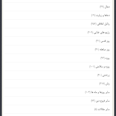
دجال
(29)
دعاها و زیارت
(19)
رذایل اخلاقی
(252)
رژیم های غذایی
(209)
روز قدس
(31)
روز مباهله
(41)
روزه
(93)
روزه و سلامتی
(101)
زرتشتی
(40)
زنان
(317)
سایر روزها و ماه ها
(103)
سایر فروع دین
(72)
سایر مقالات
(5)