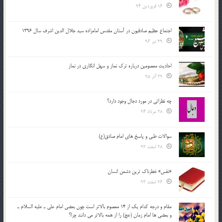
16 فروردین 94
اجتماع عظیم صادقیون در آستان مقدس امامزاده سید جلال الدین اشرف سال 1396
29 تیر 96
احادیث معصومین درباره ترک نماز و سهل انگاری در نماز
29 آذر 95
چه نظراتی در مورد دجال وجود دارد؟
28 مرداد 94
سوالات طبی و پاسخ های امام صادق(ع)
28 اسفند 93
«نفس» خطرناک ترین دشمن انسان
26 اسفند 93
مقام و درجه كدام يك از 14 معصوم بالاتر است چون بعضي امام علي ـ عليه السلام ـ
و بعضي ها امام زمان (عج) را از همه بالاتر مي دانند چرا؟