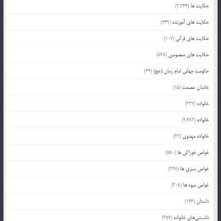
حکایت ها
(2,244)
حکایت های آموزنده
(749)
حکایت های قرآنی
(107)
حکایت های معصومین
(838)
حکومت جهانی امام زمان (عج)
(24)
خاندان عصمت
(15)
خانواده
(227)
خانواده
(2,682)
خانواده مهدوی
(22)
خواص خوراکی ها
(550)
خواص سبزی ها
(228)
خواص میوه ها
(308)
داستان
(146)
دانستنی‌های خانواده
(357)