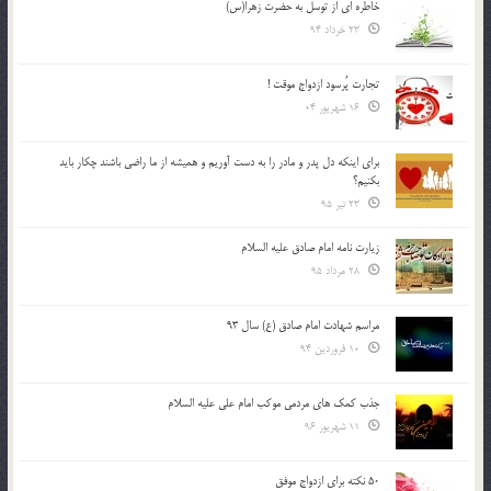
خاطره ای از توسل به حضرت زهرا(س)
23 خرداد 94
تجارت پُرسود ازدواج موقت !
16 شهریور 04
براي اينكه دل پدر و مادر را به دست آوريم و هميشه از ما راضي باشند چكار بايد
بكنيم؟
23 تیر 95
زیارت نامه امام صادق علیه السلام
28 مرداد 95
مراسم شهادت امام صادق (ع) سال 93
10 فروردین 94
جذب کمک های مردمی موکب امام علی علیه السلام
11 شهریور 96
50 نکته برای ازدواج موفق