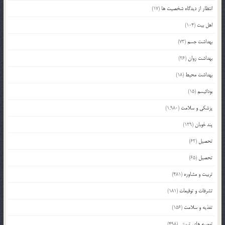
انتظار از دیدگاه شخصیت ها
(17)
اهل بیت
(104)
بهداشت جسم
(73)
بهداشت روان
(26)
بهداشت محیط
(18)
بودائیسم
(15)
پزشکی و سلامت
(1,980)
پند خوبان
(129)
تحصیل
(62)
تحصیل
(65)
تربیت و مشاوره
(481)
تشرفات و توقیعات
(181)
تغذیه و سلامت
(156)
توصیه های تربیتی
(498)