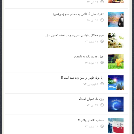
12 دی 94
تشرف علي آقا قاضي به محضر امام زمان(عج)
15 دی 95
طرح همگانی خواندن دعای فرج در لحظه تحویل سال
27 اسفند 03
چهل حدیث نگاه به نامحرم
13 خرداد 94
آیا جرقه ظهور در یمن زده شده است ؟!
8 فروردین 94
ویژه ماه شعبان المعظّم
28 دی 04
مواظب نگاهتان باشید!!!
18 اسفند 93