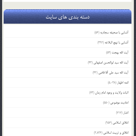
دسته بندی های سایت
آشنایی با صحیفه سجادیه
(56)
آشنایی با نهج البلاغه
(392)
آیت الله بهجت
(54)
آیت الله سید ابوالحسن اصفهانی
(43)
آیت الله سید علی آقا قاضی
(42)
ائمه اطهار
(5,038)
اثبات ولایت و وجود امام زمان
(73)
احادیث موضوعی
(550)
اخبار
(717)
اخلاق اسلامی
(956)
اخلاق و تربیت اسلامی
(2,836)