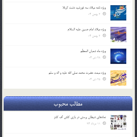
ویژه نامه میلاد سه خورشید دشت کربلا
2 بهمن 04
ویژه میلاد امام حسین علیه السلام
2 بهمن 04
ویژه ماه شعبان المعظّم
28 دی 04
ویژه مبعث حضرت محمد صلی الله علیه و اله و سلم
25 دی 04
مطالب محبوب
نمادهای شیطان پرستی در بازی کلش آف کلنز
11 مرداد 94