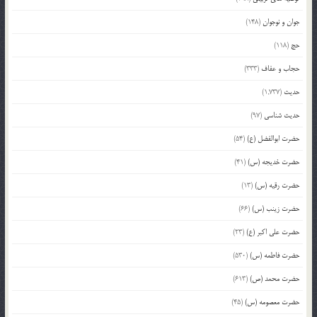
جوان و نوجوان
(148)
حج
(118)
حجاب و عفاف
(333)
حدیث
(1,737)
حدیث شناسی
(97)
حضرت ابوالفضل (ع)
(54)
حضرت خدیجه (س)
(41)
حضرت رقیه (س)
(13)
حضرت زینب (س)
(66)
حضرت علی اکبر (ع)
(23)
حضرت فاطمه (س)
(530)
حضرت محمد (ص)
(613)
حضرت معصومه (س)
(45)