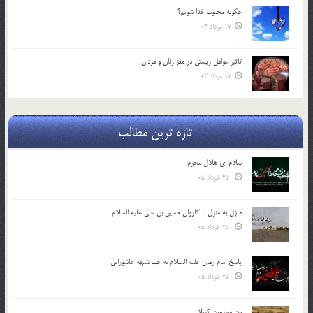
چگونه محبوب خدا شويم؟
17 مرداد 03
تاثیر عوامل زيستي در مغز زنان و مردان
17 مرداد 03
تازه ترین مطالب
سلام ای هلال محرم
25 خرداد 05
منزل به منزل با کاروان حسین بن علی علیه السلام
25 خرداد 05
پاسخ امام زمان علیه السلام به چند شبهه عاشورایی
25 خرداد 05
من سرزمین کربلا