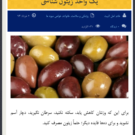
یک واحد زیتون شناسی
خادم اهل البیت
پزشکی و سلامت
,
خانواده
,
خواص میوه ها
2 خرداد 94
0 دیدگاه
2031بازدید
برای این که وزنتان کاهش یابد، سکته نکنید، سرطان نگیرید، دچار آسم
نشوید و برای ده‌ها فایده دیگر؛ حتماً زیتون مصرف کنید.