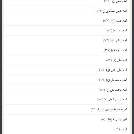
امام حسن (ع)
(233)
امام حسن عسکری (ع)
(172)
امام حسین (ع)
(847)
امام رضا (ع)
(182)
امام زمان (عج)
(583)
امام سجاد (ع)
(227)
امام علی (ع)
(894)
امام علی النقی (ع)
(165)
امام محمد باقر (ع)
(165)
امام محمد تقی (ع)
(146)
امام موسی کاظم (ع)
(152)
امر به معروف و نهی از منکر
(63)
امور تربیتی فرزندان
(51)
انتظار
(164)