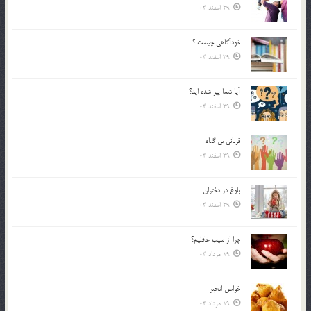
29 اسفند 03
خودآگاهى چيست ؟
29 اسفند 03
آیا شما پیر شده اید؟
29 اسفند 03
قرباني بي گناه
29 اسفند 03
بلوغ در دختران
29 اسفند 03
چرا از سيب غافليم؟
19 مرداد 03
خواص انجير
19 مرداد 03