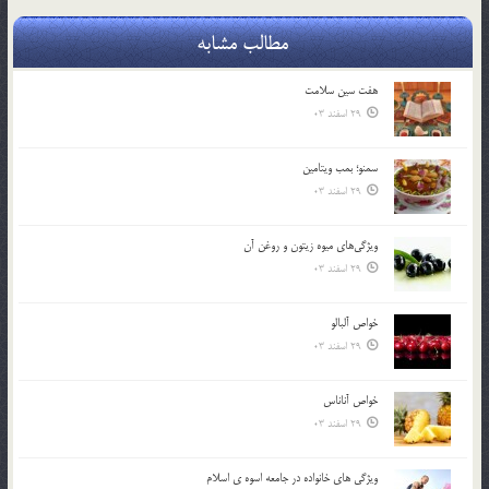
مطالب مشابه
هفت سين سلامت
29 اسفند 03
سمنو؛ بمب ويتامين
29 اسفند 03
ويژگي‌هاي ميوه زيتون و روغن آن
29 اسفند 03
خواص آلبالو
29 اسفند 03
خواص آناناس
29 اسفند 03
ويژگي هاي خانواده در جامعه اسوه ي اسلام