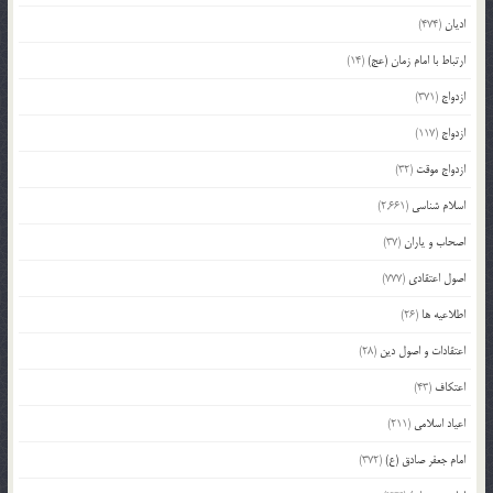
ادیان
(474)
ارتباط با امام زمان (عج)
(14)
ازدواج
(371)
ازدواج
(117)
ازدواج موقت
(32)
اسلام شناسی
(2,661)
اصحاب و یاران
(37)
اصول اعتقادی
(777)
اطلاعیه ها
(26)
اعتقادات و اصول دین
(28)
اعتکاف
(43)
اعیاد اسلامی
(211)
امام جعفر صادق (ع)
(372)