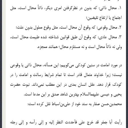
۱. محال ذاتی: که بدون در نظرگرفتن امری دیگر، ذاتاً محال است، مثل
اجتماع یا ارتفاع نقیضین؛
۲. محال وقوعی: که وقوع آن محال است، مثل وقوع معلول بدون علت؛
۳. محال عادی: که وقوع آن طبق قوانین شناخته شده طبیعت محال است،
ولی نه ذاتاً محال است و نه مستلزم محال؛ همانند معجزه.
در مورد امامت در سنین کودکی می‌گوییم: این مسأله، محال ذاتی یا وقوعی
نیست؛ زیرا خداوند متعال قادر است تا تمام شرایط رسالت و امامت را در
کودک قرار دهد. عقل انسان بعدی در این مطلب نمی‌داند. نبوت حضرت
یحیی و عیسی علیهما‌السلام بهترین شاهد صدق بر این مدعا است.
محمدبن‌حسن صفار به سند خود از علی‌بن‌اسباط نقل کرده است:
رأیت أبا جعفر قد خرج علی فأحددت النظر إلیه و إلى رأسه و إلى رجله