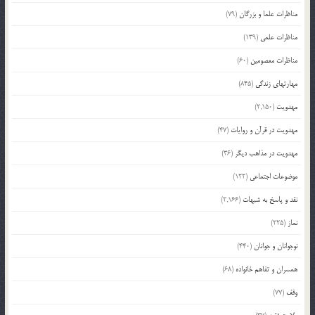
مناظرات علما و بزرگان
(79)
مناظرات علمی
(139)
مناظرات معصومین
(60)
مهارتهای زندگی
(845)
مهدویت
(2,150)
مهدویت در قرآن و روایات
(47)
مهدویت در مذاهب دیگر
(36)
موضوعات اجتماعی
(122)
نقد و پاسخ به شبهات
(2,166)
نماز
(225)
نوجوانان و جوانان
(440)
همسران و تفاهم خانواده
(68)
وقف
(77)