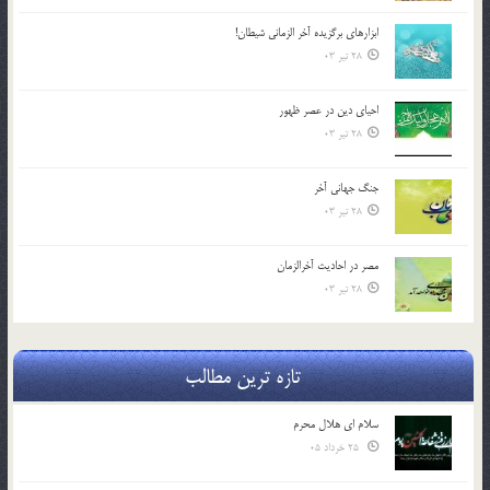
ابزارهاي برگزيده آخر الزماني شيطان!
28 تیر 03
احياي دين در عصر ظهور
28 تیر 03
جنگ جهاني آخر
28 تیر 03
مصر در احادیث آخرالزمان
28 تیر 03
تازه ترین مطالب
سلام ای هلال محرم
25 خرداد 05