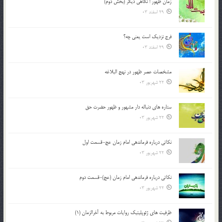
زمان ظهور ؛ نگاهی دیگر (بخش دوم)
29 اسفند 03
فرج نزدیک است یعنی چه؟
29 اسفند 03
مشخصات عصر ظهور در نهج البلاغه
22 شهریور 03
ستاره های دنباله دار مشهور و ظهور حضرت حق
22 شهریور 03
نکاتى درباره فرماندهى امام زمان عج-قسمت اول
22 شهریور 03
نکاتى درباره فرماندهى امام زمان (عج)-قسمت دوم
22 شهریور 03
ظرفیت های ژئوپلیتیک روایات مربوط به آخرالزمان (1)