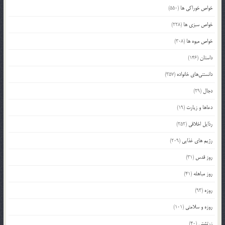
خواص خوراکی ها
(550)
خواص سبزی ها
(228)
خواص میوه ها
(308)
داستان
(146)
دانستنی‌های خانواده
(357)
دجال
(29)
دعاها و زیارت
(19)
رذایل اخلاقی
(252)
رژیم های غذایی
(209)
روز قدس
(31)
روز مباهله
(41)
روزه
(93)
روزه و سلامتی
(101)
زرتشتی
(40)