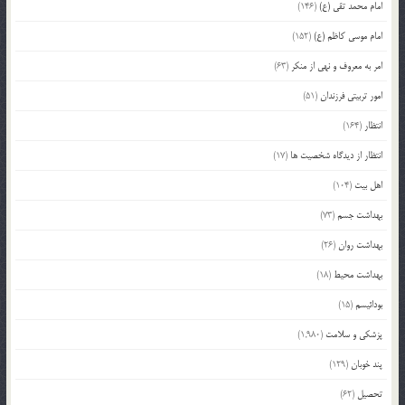
امام محمد تقی (ع)
(146)
امام موسی کاظم (ع)
(152)
امر به معروف و نهی از منکر
(63)
امور تربیتی فرزندان
(51)
انتظار
(164)
انتظار از دیدگاه شخصیت ها
(17)
اهل بیت
(104)
بهداشت جسم
(73)
بهداشت روان
(26)
بهداشت محیط
(18)
بودائیسم
(15)
پزشکی و سلامت
(1,980)
پند خوبان
(129)
تحصیل
(62)