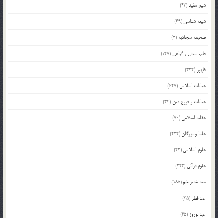
شیخ مفید
(42)
شیعه شناسی
(69)
صحیفه سجادیه
(4)
طب سنتی و گیاهی
(147)
ظهور
(334)
عبادات اسلامی
(627)
عبادات و فروع دین
(34)
عقاید اسلامی
(70)
علما و بزرگان
(224)
علوم اسلامی
(43)
علوم قرآنی
(343)
عید غدیر خم
(185)
عید فطر
(35)
عید نوروز
(45)