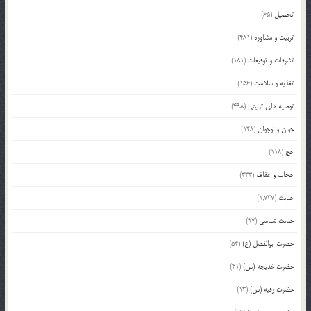
تحصیل
(65)
تربیت و مشاوره
(481)
تشرفات و توقیعات
(181)
تغذیه و سلامت
(156)
توصیه های تربیتی
(498)
جوان و نوجوان
(148)
حج
(118)
حجاب و عفاف
(333)
حدیث
(1,737)
حدیث شناسی
(97)
حضرت ابوالفضل (ع)
(54)
حضرت خدیجه (س)
(41)
حضرت رقیه (س)
(13)