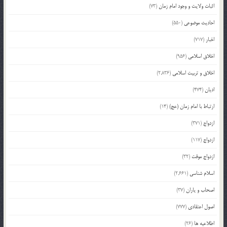
اثبات ولایت و وجود امام زمان
(73)
احادیث موضوعی
(550)
اخبار
(717)
اخلاق اسلامی
(956)
اخلاق و تربیت اسلامی
(2,836)
ادیان
(474)
ارتباط با امام زمان (عج)
(14)
ازدواج
(371)
ازدواج
(117)
ازدواج موقت
(32)
اسلام شناسی
(2,661)
اصحاب و یاران
(37)
اصول اعتقادی
(777)
اطلاعیه ها
(26)