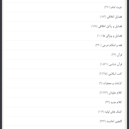
غیبت امام
(291)
فضایل اخلاقی
(183)
فضایل و رذایل اخلاقی
(168)
فضایل و ویژگی ها
(10)
فقه و احکام شرعی
(340)
قرآن
(23)
قرآن شناسی
(1,861)
کتب اسلامی
(2,295)
کرامات و معجزات
(9)
کلام جاودان
(2,293)
کلام جدید
(34)
کمک های اولیه
(116)
گلچین احادیث
(372)