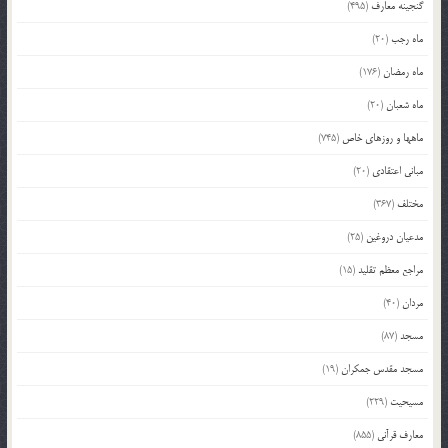
گنجینه معارف
(495)
ماه رجب
(20)
ماه رمضان
(176)
ماه شعبان
(20)
ماهها و روزهای خاص
(745)
مبانی اعتقادی
(20)
مختلف
(367)
مدعیان دروغین
(25)
مراجع معظم تقلید
(15)
مردان
(40)
مسجد
(87)
مسجد مقدس جمکران
(19)
مسیحیت
(229)
معارف قرآنی
(855)