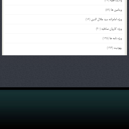
ولایت فقیه
(37)
ویتامین ها
(89)
ویژه امامزاده سید جلال الدین
(16)
ویژه کاروان صادقیه
(30)
ویژه نامه ها
(135)
یهودیت
(194)