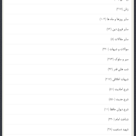
زنان
(317)
سایر روزها و ماه ها
(103)
سایر فروع دین
(72)
سایر مقالات
(5)
سوالات و شبهات
(420)
سیر و سلوک
(274)
شب های قدر
(46)
شبهات اخلاقی
(217)
شرح احادیث
(51)
شرح حدیث
(550)
شرح دیوان حافظ
(11)
شناخت امام
(440)
شهید دستغیب
(38)