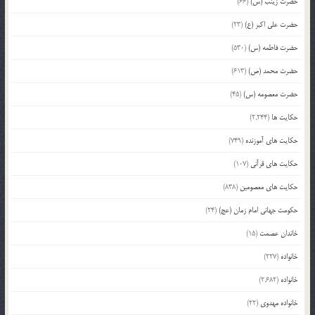
حضرت زینب (س)
(66)
حضرت علی اکبر (ع)
(23)
حضرت فاطمه (س)
(530)
حضرت محمد (ص)
(613)
حضرت معصومه (س)
(45)
حکایت ها
(2,244)
حکایت های آموزنده
(749)
حکایت های قرآنی
(107)
حکایت های معصومین
(838)
حکومت جهانی امام زمان (عج)
(24)
خاندان عصمت
(15)
خانواده
(227)
خانواده
(2,682)
خانواده مهدوی
(22)