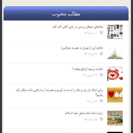
مطالب محبوب
نمادهای شیطان پرستی در بازی کلش آف کلنز
11 مرداد 94
خاطره ای از توسل به حضرت زهرا(س)
23 خرداد 94
تجارت پُرسود ازدواج موقت !
16 شهریور 04
براي اينكه دل پدر و مادر را به دست آوريم و هميشه از ما راضي باشند چكار بايد
بكنيم؟
23 تیر 95
زیارت نامه امام صادق علیه السلام
28 مرداد 95