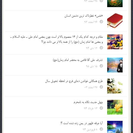
28 اسفند 93
«نفس» خطرناک ترین دشمن انسان
26 اسفند 93
مقام و درجه كدام يك از 14 معصوم بالاتر است چون بعضي امام علي ـ عليه السلام ـ
و بعضي ها امام زمان (عج) را از همه بالاتر مي دانند چرا؟
12 دی 94
تشرف علي آقا قاضي به محضر امام زمان(عج)
15 دی 95
طرح همگانی خواندن دعای فرج در لحظه تحویل سال
27 اسفند 03
چهل حدیث نگاه به نامحرم
13 خرداد 94
آیا جرقه ظهور در یمن زده شده است ؟!
8 فروردین 94