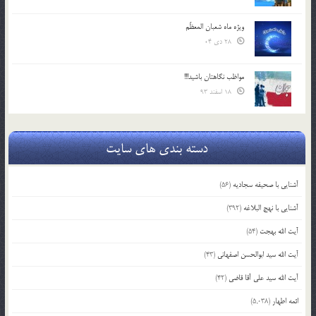
ویژه ماه شعبان المعظّم
28 دی 04
مواظب نگاهتان باشید!!!
18 اسفند 93
دسته بندی های سایت
آشنایی با صحیفه سجادیه
(56)
آشنایی با نهج البلاغه
(392)
آیت الله بهجت
(54)
آیت الله سید ابوالحسن اصفهانی
(43)
آیت الله سید علی آقا قاضی
(42)
ائمه اطهار
(5,038)