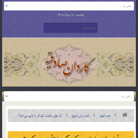
یکشنبه , 18 مرداد 1405
ائمه اطهار
امام زمان (عج)
آیا عقل، امامت کودک را تأیید می‌کند؟