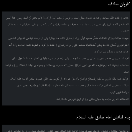
کاروان صادقیه
هدف از خلقت عالم معرفت و عبادت خداوند متعال است, و غرض از بعثت انبیاء از آدم تا خاتم تحقق آن است, رسول خدا (صلی
الله علیه و آله و سلم) برای تعلیم و تربیت بشریّت به معرفت و عبادت ,قرآن و کسی که نزد او علم تمام قرآن است به یادگار
گذاشت.
هرچند حوادث روزگار نگذاشت مفسّر معصومِ قرآن, پرده از حقایق کتاب خدا بردارد ولی در فرصت کوتاهی که برای ششمین
اختر فرزوان آسمان هدایت پیش آمد,شاهراه مذهب حق را برای رهروانِ از خلقت باز کرد , و فطرت تشنه انسانیت را به آب
حیات عبادت و معرفت سیرآب کرد.
امید است پیروان مذهب حق روز عزای آن حضرت, آنچه در توان دارند در مراسم سوگواری انجام دهند تا مشمول دعای
مستجاب او شوند که فرمود((رحم الله من احیی امرنا)) رحمتی که سرمایه ی سعادت و وسیله ی نجات از شدائد برزخ و قیامت
است.
حرکت همه ساله کاروان صادقیه رفسنجان (راهیان ولایت) جلوه ای از تکریم مقام عالی حضرت صادق الائمه علیه السلام
میباشد. مفتخریم که این حرکت حماسه ابراز محبت نسبت به آن امام همام و نشان افتخار شهرمان رفسنجان ؛ شهر
دارالصادقیون گردید.
الحمدالله که این مراسم به عنوان سنتی پویا در تاریخ شهرمان ماندگار شد.
پیام فدائیان امام صادق علیه السلام
ما خادمین صادقیه با شنیدن احادیث حضرت صادق الائمه علیه السلام عطر یادش را استشمام نموده و دل به عنایاتش دخیل