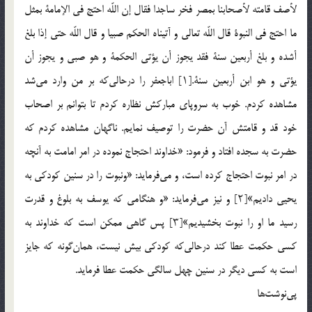
لأصف قامته لأصحابنا بمصر فخر ساجدا فقال إن اللّه احتج فی الإمامة بمثل
ما احتج فی النبوة قال اللّه تعالى و آتیناه الحكم صبیا و قال اللّه حتى إذا بلغ
أشده و بلغ أربعین سنة فقد یجوز أن یؤتى الحكمة و هو صبی و یجوز أن
یؤتى و هو ابن أربعین سنة.[۱] اباجعفر را درحالی‌که بر من وارد می‌شد
مشاهده کردم. خوب به سروپای مبارکش نظاره کردم تا بتوانم بر اصحاب
خود قد و قامتش آن حضرت را توصیف نمایم. ناگهان مشاهده کردم که
حضرت‌ به سجده افتاد و فرمود: «خداوند احتجاج نموده در امر امامت به آنچه
در امر نبوت احتجاج کرده است، و می‌فرماید: «ونبوت را در سنین کودکی به
یحیی دادیم»[۲] و نیز می‌فرماید: «و هنگامی که یوسف به بلوغ و قدرت
رسید ما او را نبوت بخشیدیم»[۳] پس گاهی ممکن است که خداوند به
کسی حکمت عطا کند درحالی‌که کودکی بیش نیست، همان‌گونه که جایز
است به کسی دیگر در سنین چهل سالگی حکمت عطا فرماید.
پی‌نوشت‌ها