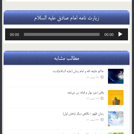
زیارت نامه امام صادق علیه السلام
پخش‌کننده
00:00
00:00
صوت
مطالب مشابه
حاکم خليفه الله و امام زمان (علیه السلام)است
29 اسفند 03
وقتی دین، پول و قبله، زن می‌شود
29 اسفند 03
زمان ظهور ؛ نگاهی دیگر (بخش اول)
29 اسفند 03