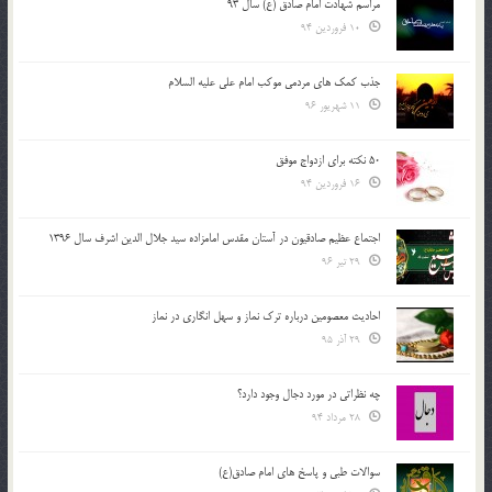
مراسم شهادت امام صادق (ع) سال 93
10 فروردین 94
جذب کمک های مردمی موکب امام علی علیه السلام
11 شهریور 96
50 نکته برای ازدواج موفق
16 فروردین 94
اجتماع عظیم صادقیون در آستان مقدس امامزاده سید جلال الدین اشرف سال 1396
29 تیر 96
احادیث معصومین درباره ترک نماز و سهل انگاری در نماز
29 آذر 95
چه نظراتی در مورد دجال وجود دارد؟
28 مرداد 94
سوالات طبی و پاسخ های امام صادق(ع)