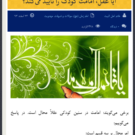
آیا عقل، امامت کودک را تأیید می‌کند؟
خادم اهل البیت
امام زمان (عج)
,
سوالات و شبهات
,
مهدویت
23 اسفند 93
0 دیدگاه
2428بازدید
برخی می‌گویند: امامت در سنین کودکی عقلاً محال است. در پاسخ
می‌گوییم:
امر محال بر سه قسم است: