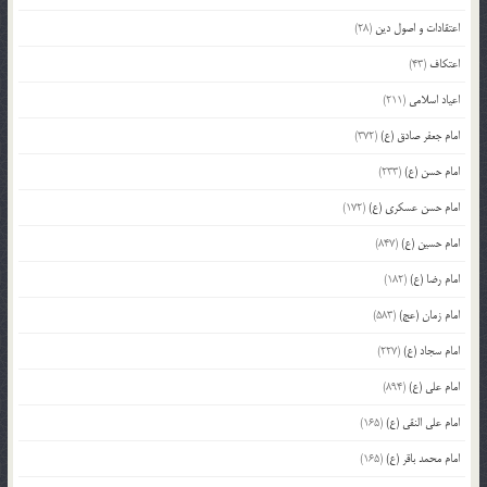
اعتقادات و اصول دین
(28)
اعتکاف
(43)
اعیاد اسلامی
(211)
امام جعفر صادق (ع)
(372)
امام حسن (ع)
(233)
امام حسن عسکری (ع)
(172)
امام حسین (ع)
(847)
امام رضا (ع)
(182)
امام زمان (عج)
(583)
امام سجاد (ع)
(227)
امام علی (ع)
(894)
امام علی النقی (ع)
(165)
امام محمد باقر (ع)
(165)