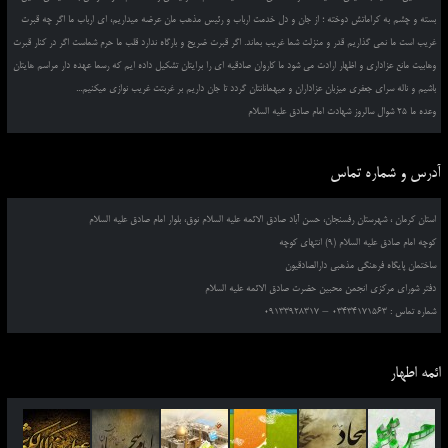
بسته و چشم به کراماتش دوخته ؛ از جان و دل خدمت ارباب و رئیس مذهب مان عرضه میداریم، ای ارباب ما اگر چه قبرت
غریب است ما نمی گذاریم قدر و منزلت شما غریب بماند. اگر قبرت ضریح و بارگاه ندارد قلب ما حرم شماست اگر در کنار قبرت
وهابیت مانع عزاداری و اظهار ارادت می شود ما کاروان صادقیه ای را برایتان تشکیل داده ایم که رسما عهده دار مراسم هایتان
باشیم و ناله سرای جعفری میزبان عزاداران و میهمانانتان گردد تا جان داریم بر غربتت غریب نوازی میکنیم...
وعده ما 25 شوال سالروز شهادت امام صادق علیه السلام
آدرس و شماره تماس
استان کرمان ، شهرستان رفسنجان، حسن آباد صادق الائمه علیه السلام نوق، بلوار امام صادق علیه السلام
کوچه امام صادق علیه السلام (9) انتهای کوچه
ساختمان پایگاه فرهنگی مذهبی دارالصادقیون
دفتر شورای مرکزی انجمن محبین حضرت صادق الائمه علیه السلام
شماره تماس : 03434171563 – 09133928317
ائمه اطهار