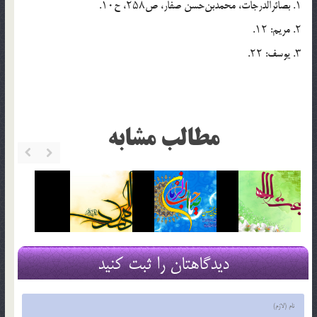
۱. بصائر‌الدرجات، محمدبن‌حسن صفار، ص۲۵۸، ح۱۰.
۲. مریم: ۱۲.
۳. یوسف: ۲۲.
مطالب مشابه
دیدگاهتان را ثبت کنید