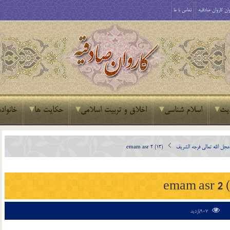
ان کاروان صادقیه
تماس با ما
یث
اسلام شناسی
اخلاق و تربیت اسلامی
حکایت ها
خانواده
ل الله تعالی فرجه الشريف
emam asr 2 (13)
emam asr 2 (
907بازدید