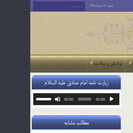
شنبه , 17 مرداد 1405
پزشکی و سلامت
زیارت نامه امام صادق علیه السلام
پخش‌کننده
برای
00:00
00:00
صوت
افزایش
یا
کاهش
صدا
مطالب مشابه
از
کلیدهای