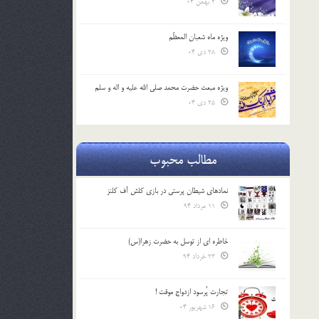
2 بهمن 04
ویژه ماه شعبان المعظّم
28 دی 04
ویژه مبعث حضرت محمد صلی الله علیه و اله و سلم
25 دی 04
مطالب محبوب
نمادهای شیطان پرستی در بازی کلش آف کلنز
11 مرداد 94
خاطره ای از توسل به حضرت زهرا(س)
23 خرداد 94
تجارت پُرسود ازدواج موقت !
16 شهریور 04