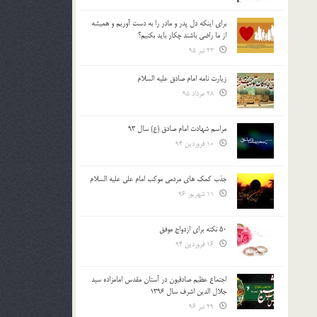
براي اينكه دل پدر و مادر را به دست آوريم و هميشه
از ما راضي باشند چكار بايد بكنيم؟
23 تیر 95
زیارت نامه امام صادق علیه السلام
28 مرداد 95
مراسم شهادت امام صادق (ع) سال 93
10 فروردین 94
جذب کمک های مردمی موکب امام علی علیه السلام
11 شهریور 96
50 نکته برای ازدواج موفق
16 فروردین 94
اجتماع عظیم صادقیون در آستان مقدس امامزاده سید
جلال الدین اشرف سال 1396
29 تیر 96