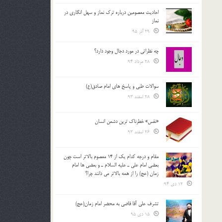
احادیث معصومین درباره ترک نماز و سهل انگاری در
نماز
29 آذر 95
چه نظراتی در مورد دجال وجود دارد؟
28 مرداد 94
سوالات طبی و پاسخ های امام صادق(ع)
28 اسفند 93
«نفس» خطرناک ترین دشمن انسان
26 اسفند 93
مقام و درجه كدام يك از 14 معصوم بالاتر است چون
بعضي امام علي ـ عليه السلام ـ و بعضي ها امام
زمان (عج) را از همه بالاتر مي دانند چرا؟
12 دی 94
تشرف علي آقا قاضي به محضر امام زمان(عج)
15 دی 95