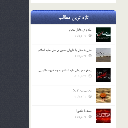
بالا
و
تازه ترین مطالب
پایین
استفاده
کنید.
سلام ای هلال محرم
25 خرداد 05
منزل به منزل با کاروان حسین بن علی علیه السلام
25 خرداد 05
پاسخ امام زمان علیه السلام به چند شبهه عاشورایی
25 خرداد 05
من سرزمین کربلا
25 خرداد 05
بیعت با عاشورا
25 خرداد 05