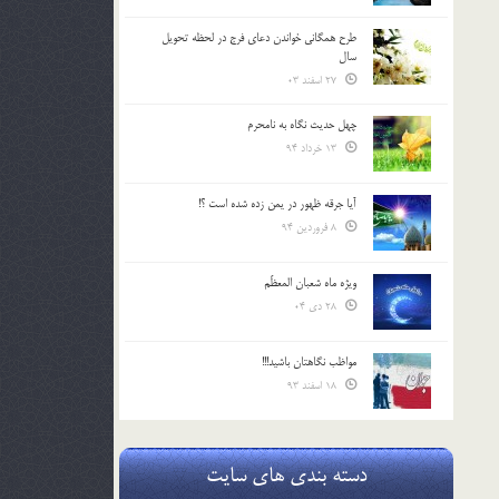
طرح همگانی خواندن دعای فرج در لحظه تحویل
سال
27 اسفند 03
چهل حدیث نگاه به نامحرم
13 خرداد 94
آیا جرقه ظهور در یمن زده شده است ؟!
8 فروردین 94
ویژه ماه شعبان المعظّم
28 دی 04
مواظب نگاهتان باشید!!!
18 اسفند 93
دسته بندی های سایت