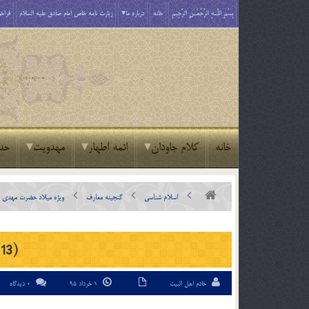
بِسْمِ اللَّـهِ الرَّحْمَـٰنِ الرَّحِيمِ
خانه
درباره ما
زیارت نامه خاص امام صادق علیه السلام
فراخو
خانه
کلام جاودان
ائمه اطهار
مهدویت
حد
اسلام شناسی
گنجینه معارف
ویژه میلاد حضرت مهدی عج
13)
خادم اهل البیت
1 خرداد 95
0 دیدگاه