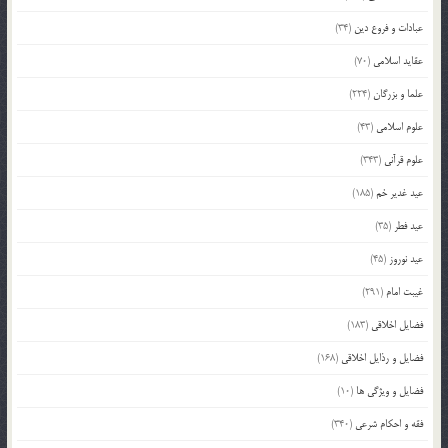
عبادات و فروع دین
(34)
عقاید اسلامی
(70)
علما و بزرگان
(224)
علوم اسلامی
(43)
علوم قرآنی
(343)
عید غدیر خم
(185)
عید فطر
(35)
عید نوروز
(45)
غیبت امام
(291)
فضایل اخلاقی
(183)
فضایل و رذایل اخلاقی
(168)
فضایل و ویژگی ها
(10)
فقه و احکام شرعی
(340)