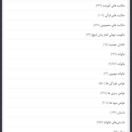
حکایت های آموزنده
(749)
حکایت های قرآنی
(107)
حکایت های معصومین
(838)
حکومت جهانی امام زمان (عج)
(24)
خاندان عصمت
(15)
خانواده
(227)
خانواده
(2,682)
خانواده مهدوی
(22)
خواص خوراکی ها
(550)
خواص سبزی ها
(228)
خواص میوه ها
(308)
داستان
(146)
دانستنی‌های خانواده
(357)
دجال
(29)