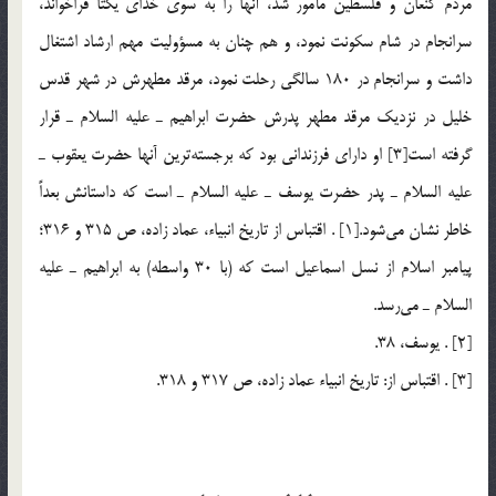
مردم كنعان و فلسطين مأمور شد، آنها را به سوي خداي يكتا فراخواند،
سرانجام در شام سكونت نمود، و هم چنان به مسؤوليت مهم ارشاد اشتغال
داشت و سرانجام در 180 سالگي رحلت نمود، مرقد مطهرش در شهر قدس
خليل در نزديك مرقد مطهر پدرش حضرت ابراهيم ـ عليه السلام ـ قرار
گرفته است[3] او داراي فرزنداني بود كه برجسته‎ترين آنها حضرت يعقوب ـ
عليه السلام ـ پدر حضرت يوسف ـ عليه السلام ـ است كه داستانش بعداً
خاطر نشان مي‎شود.[1] . اقتباس از تاريخ انبياء، عماد زاده، ص 315 و 316؛
پيامبر اسلام از نسل اسماعيل است كه (با 30 واسطه) به ابراهيم ـ عليه
السلام ـ مي‎رسد.
[2] . يوسف، 38.
[3] . اقتباس از: تاريخ انبياء عماد زاده، ص 317 و 318.