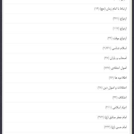
ارتباط با امام زمان (عج)
(14)
ازدواج
(371)
ازدواج
(117)
ازدواج موقت
(32)
اسلام شناسی
(2,661)
اصحاب و یاران
(37)
اصول اعتقادی
(777)
اطلاعیه ها
(26)
اعتقادات و اصول دین
(28)
اعتکاف
(43)
اعیاد اسلامی
(211)
امام جعفر صادق (ع)
(372)
امام حسن (ع)
(233)