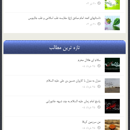
20 تیر 03
داستانهای ائمه: امام صادق (ع): مقایسه طب اسلامی و طب جالینوس
20 تیر 03
تازه ترین مطالب
سلام ای هلال محرم
25 خرداد 05
منزل به منزل با کاروان حسین بن علی علیه السلام
25 خرداد 05
پاسخ امام زمان علیه السلام به چند شبهه عاشورایی
25 خرداد 05
من سرزمین کربلا
25 خرداد 05