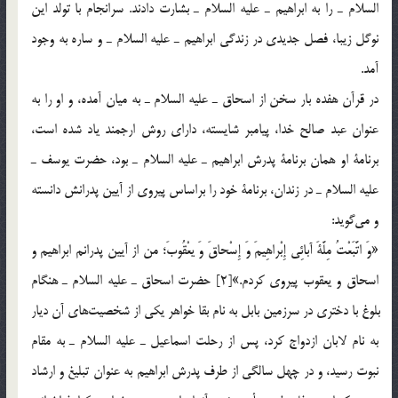
السلام ـ را به ابراهيم ـ عليه السلام ـ بشارت دادند. سرانجام با تولد اين
نوگل زيبا، فصل جديدي در زندگي ابراهيم ـ عليه السلام ـ و ساره به وجود
آمد.
در قرآن هفده بار سخن از اسحاق ـ عليه السلام ـ به ميان آمده، و او را به
عنوان عبد صالح خدا، پيامبر شايسته، داراي روش ارجمند ياد شده است،
برنامة او همان برنامة پدرش ابراهيم ـ عليه السلام ـ بود، حضرت يوسف ـ
عليه السلام ـ در زندان، برنامة خود را براساس پيروي از آيين پدرانش دانسته
و مي‎گويد:
«وَ اتَّبَعْتُ مِلَّةَ آبائِي إِبْراهِيمَ وَ إِسْحاقَ وَ يعْقُوبَ؛ من از آيين پدرانم ابراهيم و
اسحاق و يعقوب پيروي كردم.»[2] حضرت اسحاق ـ عليه السلام ـ هنگام
بلوغ با دختري در سرزمين بابل به نام بقا خواهر يكي از شخصيت‎هاي آن ديار
به نام لابان ازدواج كرد، ‌پس از رحلت اسماعيل ـ عليه السلام ـ به مقام
نبوت رسيد، و در چهل سالگي از طرف پدرش ابراهيم به عنوان تبليغ و ارشاد