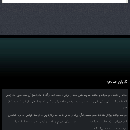
کاروان صادقیه
هدف از خلقت عالم معرفت و عبادت خداوند متعال است, و غرض از بعثت انبیاء از آدم تا خاتم تحقق آن است, رسول خدا (صلی
الله علیه و آله و سلم) برای تعلیم و تربیت بشریّت به معرفت و عبادت ,قرآن و کسی که نزد او علم تمام قرآن است به یادگار
گذاشت.
هرچند حوادث روزگار نگذاشت مفسّر معصومِ قرآن, پرده از حقایق کتاب خدا بردارد ولی در فرصت کوتاهی که برای ششمین
اختر فرزوان آسمان هدایت پیش آمد,شاهراه مذهب حق را برای رهروانِ از خلقت باز کرد , و فطرت تشنه انسانیت را به آب
حیات عبادت و معرفت سیرآب کرد.