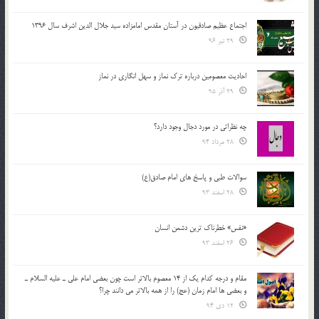
اجتماع عظیم صادقیون در آستان مقدس امامزاده سید جلال الدین اشرف سال 1396
29 تیر 96
احادیث معصومین درباره ترک نماز و سهل انگاری در نماز
29 آذر 95
چه نظراتی در مورد دجال وجود دارد؟
28 مرداد 94
سوالات طبی و پاسخ های امام صادق(ع)
28 اسفند 93
«نفس» خطرناک ترین دشمن انسان
26 اسفند 93
مقام و درجه كدام يك از 14 معصوم بالاتر است چون بعضي امام علي ـ عليه السلام ـ
و بعضي ها امام زمان (عج) را از همه بالاتر مي دانند چرا؟
12 دی 94