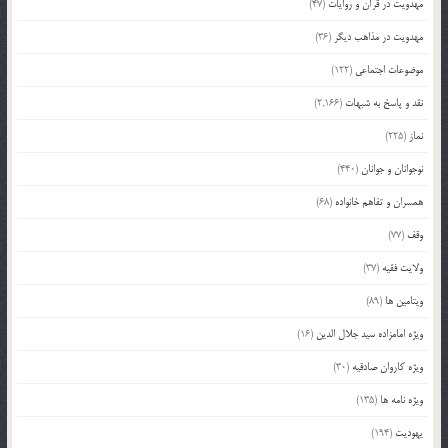
مهدویت در قرآن و روایات
(47)
مهدویت در مذاهب دیگر
(36)
موضوعات اجتماعی
(122)
نقد و پاسخ به شبهات
(2,166)
نماز
(225)
نوجوانان و جوانان
(440)
همسران و تفاهم خانواده
(68)
وقف
(77)
ولایت فقیه
(37)
ویتامین ها
(89)
ویژه امامزاده سید جلال الدین
(16)
ویژه کاروان صادقیه
(30)
ویژه نامه ها
(135)
یهودیت
(194)