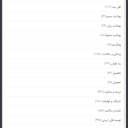
اهل بیت
(104)
بهداشت جسم
(73)
بهداشت روان
(26)
بهداشت محیط
(18)
بودائیسم
(15)
پزشکی و سلامت
(1,980)
پند خوبان
(129)
تحصیل
(62)
تحصیل
(65)
تربیت و مشاوره
(481)
تشرفات و توقیعات
(181)
تغذیه و سلامت
(156)
توصیه های تربیتی
(498)