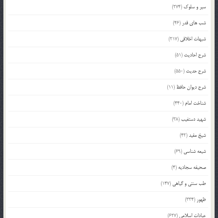
سیر و سلوک
(274)
شب های قدر
(46)
شبهات اخلاقی
(217)
شرح احادیث
(51)
شرح حدیث
(550)
شرح دیوان حافظ
(11)
شناخت امام
(440)
شهید دستغیب
(38)
شیخ مفید
(42)
شیعه شناسی
(69)
صحیفه سجادیه
(4)
طب سنتی و گیاهی
(147)
ظهور
(334)
عبادات اسلامی
(627)