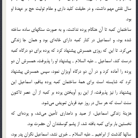
سال نقش مهم داشت، و در حقيقت كليد داري و مقام توليت حج بر عهدة او
بود.
ساختمان كعبه تا آن هنگام پرده نداشت، و به صورت سنگهاي ساده ساخته
شده بود، و اسماعيل در كنار كعبه داراي خانه‎اي بود و همان جا زندگي
مي‎كرد. تا اين كه روزي همسرش پيشنهاد كرد كه پرده براي دو درگاه كعبه
درست كند، اسماعيل ـ عليه السلام ـ پيشنهاد او را پذيرفت، همسرش آن دو
پرده را آماده كرد و در آن دو درگاه آويزان نمود، سپس همسرش پيشنهاد
كرد كه شايسته است براي همة ساختمان كعبه پرده ببافم، اسماعيل اين
پيشنهاد را نيز پذيرفت، از اين رو آويختن پرده بر كعبه از آن عصر تاكنون
سنت است كه هر سال در روز عيد قربان تعويض مي‎شود.
هزينة زندگي اسماعيل، از صيد و دامداري تأمين مي‎شد، و پرده‎اي كه
نخستين بار براي كعبه بافته شد، از پشم گوسفندان آن حضرت بود.
سالها گذشت از ابراهيم ـ عليه السلام ـ خبري نشد، اسماعيل نگران پدر بود،