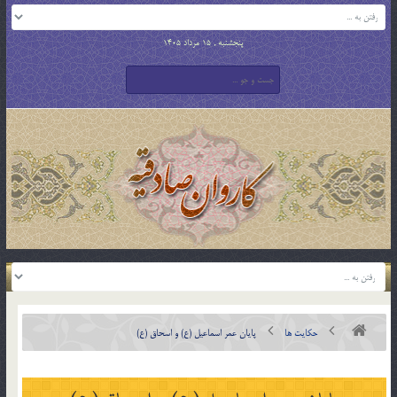
پنجشنبه , 15 مرداد 1405
حکایت ها
پايان عمر اسماعيل (ع) و اسحاق (ع)