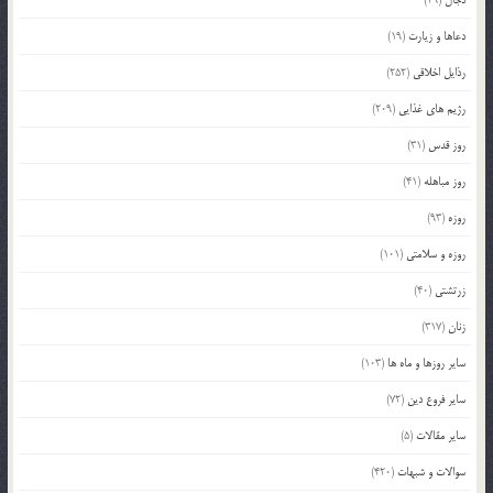
دعاها و زیارت
(19)
رذایل اخلاقی
(252)
رژیم های غذایی
(209)
روز قدس
(31)
روز مباهله
(41)
روزه
(93)
روزه و سلامتی
(101)
زرتشتی
(40)
زنان
(317)
سایر روزها و ماه ها
(103)
سایر فروع دین
(72)
سایر مقالات
(5)
سوالات و شبهات
(420)