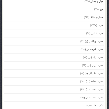
جوان و نوجوان
(148)
حج
(118)
حجاب و عفاف
(333)
حدیث
(1,737)
حدیث شناسی
(97)
حضرت ابوالفضل (ع)
(54)
حضرت خدیجه (س)
(41)
حضرت رقیه (س)
(13)
حضرت زینب (س)
(66)
حضرت علی اکبر (ع)
(23)
حضرت فاطمه (س)
(530)
حضرت محمد (ص)
(613)
حضرت معصومه (س)
(45)
حکایت ها
(2,244)