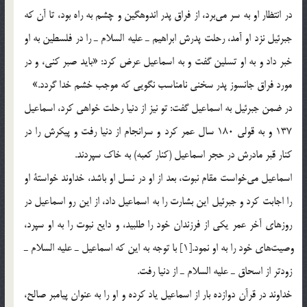
در انتظار او به سر مي‎برد، از فراق پدر اندوهگين و چشم به راه بود، ‌تا آن كه
جبرئيل نزد او آمد، رحلت پدرش ابراهيم ـ عليه السلام ـ را در فلسطين به او
خبر داد و به او تسلين گفت و به اسماعيل عرض كرد: «بايد صبر كني،‌ و در
مورد فراق جانسوز پدر سخني نامناسب نگويي كه موجب خشم خدا گردد.»
در ضمن جبرئيل به اسماعيل گفت: تو نيز از دنيا رحلت خواهي كرد، اسماعيل
137 و به قولي 180 سال عمر كرد و سرانجام از دنيا رفت و پيكرش را در
كنار قبر مادرش در حجر اسماعيل (كنار كعبه) به خاك سپردند.
اسماعيل مي‎خواست مقام نبوت، بعد از او در نسل او باشد، خداوند خواستة‌ او
را اجابت كرد و جبرئيل اين بشارت را به اسماعيل داد، از اين رو اسماعيل در
روزهاي آخر عمر يكي از فرزندان خود را طلبيد، و دايع نبوت را به او سپرد،
وصيت‎هاي خود را به او نمود.[1] با توجه به اين كه اسماعيل ـ عليه السلام ـ
زودتر از اسحاق ـ عليه السلام ـ از دنيا رفت.
خداوند در قرآن دوازده بار از اسماعيل ياد كرده و او را به عنوان پيامبر صالح،