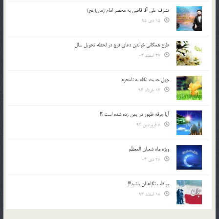
تشرف علي آقا قاضي به محضر امام زمان(عج)
15 دی 95
طرح همگانی خواندن دعای فرج در لحظه تحویل سال
27 اسفند 03
چهل حدیث نگاه به نامحرم
13 خرداد 94
آیا جرقه ظهور در یمن زده شده است ؟!
8 فروردین 94
ویژه ماه شعبان المعظّم
28 دی 04
مواظب نگاهتان باشید!!!
18 اسفند 93