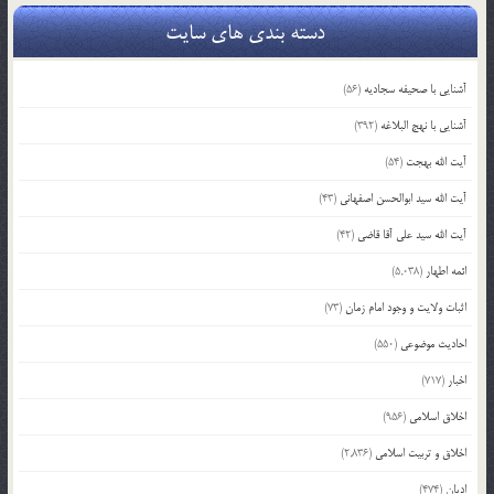
دسته بندی های سایت
آشنایی با صحیفه سجادیه
(56)
آشنایی با نهج البلاغه
(392)
آیت الله بهجت
(54)
آیت الله سید ابوالحسن اصفهانی
(43)
آیت الله سید علی آقا قاضی
(42)
ائمه اطهار
(5,038)
اثبات ولایت و وجود امام زمان
(73)
احادیث موضوعی
(550)
اخبار
(717)
اخلاق اسلامی
(956)
اخلاق و تربیت اسلامی
(2,836)
ادیان
(474)