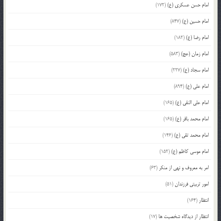
امام حسن عسکری (ع)
(172)
امام حسین (ع)
(847)
امام رضا (ع)
(182)
امام زمان (عج)
(583)
امام سجاد (ع)
(227)
امام علی (ع)
(894)
امام علی النقی (ع)
(165)
امام محمد باقر (ع)
(165)
امام محمد تقی (ع)
(146)
امام موسی کاظم (ع)
(152)
امر به معروف و نهی از منکر
(63)
امور تربیتی فرزندان
(51)
انتظار
(164)
انتظار از دیدگاه شخصیت ها
(17)