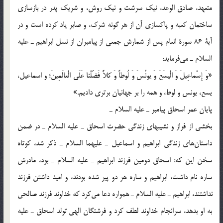
متعهد، صادق الوعد، نيك سرشت و نيك روش، و شريك پدر در بازسازي
ساختمان كعبه و پاكسازي آن از هر گونه شرك، و صابر ياد كرده است و در
آية 86 سورة انعام پس از شمارش جمعي از پيامبران از نسل ابراهيم ـ عليه
السلام ـ مي‎فرمايد:
«وَ إِسْماعِيلَ وَ الْيسَعَ وَ يونُسَ وَ لُوطاً وَ كلاًّ فَضَّلْنا عَلَى الْعالَمِينَ؛ و اسماعيل،
يسع، يونس و لوط، و همه را بر جهانيان برتري داديم.»
پايان عمر اسحاق پيامبر ـ عليه السلام ـ
بخشي از فراز و نشيبهاي زندگي حضرت اسحاق ـ عليه السلام ـ در ضمن
داستان‎هاي زندگي ابراهيم و اسماعيل ـ عليهما السلام ـ ذكر شد، كوتاه
سخن اين كه: اسحاق دومين فرزند ابراهيم ـ عليه السلام ـ بود، مادرش
ساره نام داشت، ابراهيم و ساره هر دو پير شده بودند، و اميد داشتن فرزند
نداشتند، ابراهيم ـ عليه السلام ـ همواره دعا مي‎كرد كه خداوند فرزند صالحي
به او بدهد، سرانجام خداوند لطف كرد و فرشتگان الهي تولد اسحاق ـ عليه