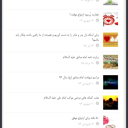
23 خرداد 94
تجارت پُرسود ازدواج موقت !
16 شهریور 04
براي اينكه دل پدر و مادر را به دست آوريم و هميشه از ما راضي باشند چكار بايد
بكنيم؟
23 تیر 95
زیارت نامه امام صادق علیه السلام
28 مرداد 95
مراسم شهادت امام صادق (ع) سال 93
10 فروردین 94
جذب کمک های مردمی موکب امام علی علیه السلام
11 شهریور 96
50 نکته برای ازدواج موفق
16 فروردین 94