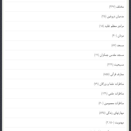
مختلف
(367)
مدعیان دروغین
(25)
مراجع معظم تقلید
(15)
مردان
(40)
مسجد
(87)
مسجد مقدس جمکران
(19)
مسیحیت
(229)
معارف قرآنی
(855)
مناظرات علما و بزرگان
(79)
مناظرات علمی
(139)
مناظرات معصومین
(60)
مهارتهای زندگی
(845)
مهدویت
(2,150)