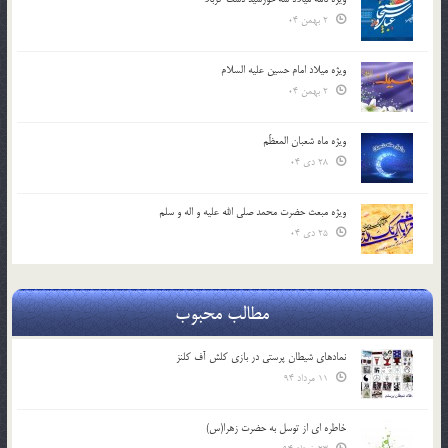
2 بهمن 04
ویژه میلاد امام حسین علیه السلام
2 بهمن 04
ویژه ماه شعبان المعظّم
28 دی 04
ویژه مبعث حضرت محمد صلی الله علیه و اله و سلم
25 دی 04
مطالب محبوب
نمادهای شیطان پرستی در بازی کلش آف کلنز
11 مرداد 94
خاطره ای از توسل به حضرت زهرا(س)