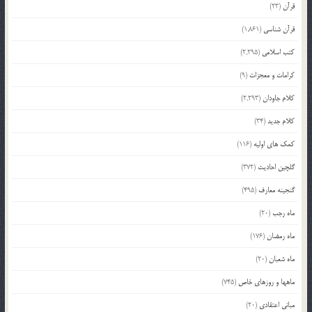
قرآن
(23)
قرآن شناسی
(1,861)
کتب اسلامی
(2,295)
کرامات و معجزات
(9)
کلام جاودان
(2,293)
کلام جدید
(34)
کمک های اولیه
(116)
گلچین احادیث
(372)
گنجینه معارف
(495)
ماه رجب
(20)
ماه رمضان
(176)
ماه شعبان
(20)
ماهها و روزهای خاص
(745)
مبانی اعتقادی
(20)