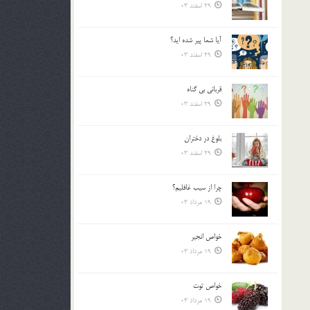
29 اسفند 03
آیا شما پیر شده اید؟
29 اسفند 03
قرباني بي گناه
29 اسفند 03
بلوغ در دختران
29 اسفند 03
چرا از سيب غافليم؟
19 مرداد 03
خواص انجير
19 مرداد 03
خواص توت
19 مرداد 03