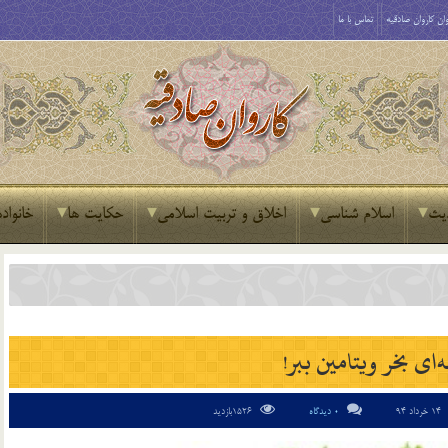
ان کاروان صادقیه
تماس با ما
یث
اسلام شناسی
اخلاق و تربیت اسلامی
حکایت ها
خانواده
ه‌ای بخر ویتامین ببر!
14 خرداد 94
0 دیدگاه
1526بازدید