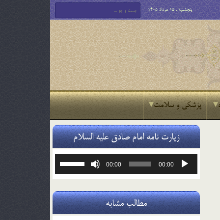
پنجشنبه , 15 مرداد 1405
پزشکی و سلامت
زیارت نامه امام صادق علیه السلام
پخش‌کننده
برای
00:00
00:00
صوت
افزایش
یا
کاهش
صدا
مطالب مشابه
از
کلیدهای