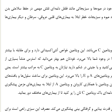
موجود در میوه‌ها و سبزیجاتی مانند فلفل دلمه‌ای نقش مهمی در حفظ سلامتی بدن
میوه و سبزیجات خطر ابتلا به بیماری‌های قلبی عروقی، سرطان و دیگر بیماری‌ها
فلفل دلمه‌ای جزو سبزیجاتی است که حاوی بیش‌ترین میزان ویتامین C می‌باشد. این ویتامین خواص آنتی‌اکسیدانی دارد و برای مقابله با بیشتر
در وجود شما بالا می‌برد. خودتان هم بهتر می‌دانید که استرس منشأ بسیاری از
بیماری‌هاست برای همین هم اگر آدم مضطربی هستید، سیگار می‌کشید و یا جنینی در شکم دارید نیازتان به ویتامین C به مراتب بیشتر است. یعنی
120 میلی‌گرم در روز. ویتامین C بسیار موثر و مفید است و تأثیر ویتامین‌های A و E را بالا می‌برد. این ویتامین برای ساخت سلول‌ها و بافت‌های
بدن، بهبود جای زخم و جذب آهن لازم است. از این گذشته این ویتامین با همکاری کاروتن و ویتامین A از ابتلا به بیماری‌های مزمن پیشگیری
از بیماری‌های مختلف دور بمانید.
اهش قدرت بینایی و گرفتگی بینی پیشگیری می‌کند. مصرف این سبزی راهی است برای