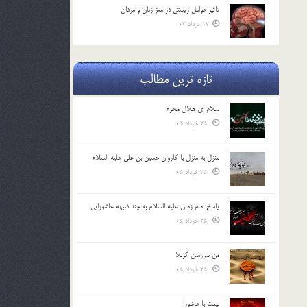
تاثیر عوامل زيستي در مغز زنان و مردان
17 مرداد 03
تازه ترین مطالب
سلام ای هلال محرم
25 خرداد 05
منزل به منزل با کاروان حسین بن علی علیه السلام
25 خرداد 05
پاسخ امام زمان علیه السلام به چند شبهه عاشورایی
25 خرداد 05
من سرزمین کربلا
25 خرداد 05
بیعت با عاشورا