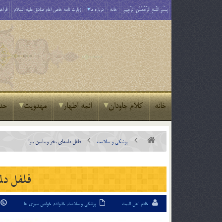
بِسْمِ اللَّـهِ الرَّحْمَـٰنِ الرَّحِيمِ
خانه
درباره ما
زیارت نامه خاص امام صادق علیه السلام
فراخو
خانه
کلام جاودان
ائمه اطهار
مهدویت
حد
پزشکی و سلامت
فلفل دلمه‌ای بخر ویتامین ببر!
فلفل دلم
خادم اهل البیت
پزشکی و سلامت
,
خانواده
,
خواص سبزی ها