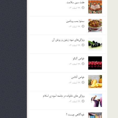
هفت سين سلامت
بالا
29 اسفند 03
و
پایین
استفاده
سمنو؛ بمب ويتامين
کنید.
29 اسفند 03
ويژگي‌هاي ميوه زيتون و روغن آن
29 اسفند 03
خواص آلبالو
29 اسفند 03
خواص آناناس
29 اسفند 03
ويژگي هاي خانواده در جامعه اسوه ي اسلام
29 اسفند 03
خودآگاهى چيست ؟