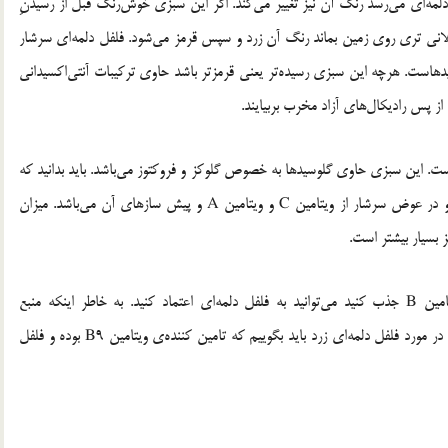
 دلمه‌ای می‌رسد رنگ آن نیز تغییر می‌کند. اگر این سبزی خوش‌رنگ قبل از رسیدنِ
لانی تری روی زمین بماند رنگ آن زرد و سپس قرمز می‌شود. فلفل دلمه‌ای سرشار
 فلاوونوئیدهاست. هرچه این سبزی رسیده‌تر یعنی قرمزتر باشد حاوی ترکیبات آنتی‌اکسیدانی
از پس رادیکال‌های آزاد مخرب بربیایند.
ی کالری کمی است. این سبزی حاوی گلوسیدها به خصوص گلوکز و فروکتوز می‌باشد. باید بدانید که
پروتئین‌ها و لیپیدهای (چربی) موجود در آن بسیار اندک است و در عوض سرشار از ویتامین C و ویتامین A و پیش سازهای آن می‌باشد. میزان
اگر اهل مکمل نیستید و می‌خواهید به طبیعی‌ترین شیوه ویتامین B جذب کنید می‌توانید به فلفل دلمه‌ای اعتماد کنید. به خاطر اینکه منبع
فوق‌العاده‌ی ویتامین B6 و B9 و همچنین ویتامین E می‌باشد. در مورد فلفل دلمه‌ای زرد باید بگوییم که تامین کننده‌ی ویتامین B9 بوده و فلفل