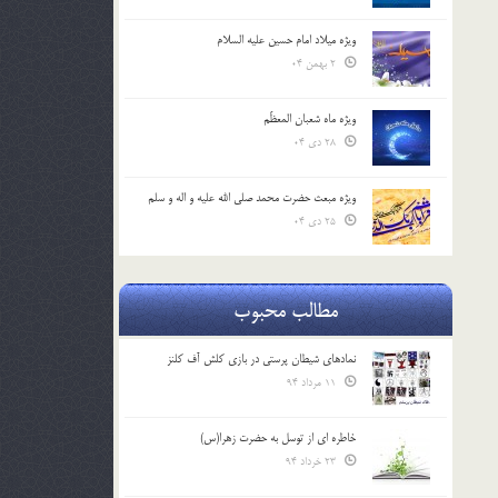
ویژه میلاد امام حسین علیه السلام
2 بهمن 04
ویژه ماه شعبان المعظّم
28 دی 04
ویژه مبعث حضرت محمد صلی الله علیه و اله و سلم
25 دی 04
مطالب محبوب
نمادهای شیطان پرستی در بازی کلش آف کلنز
11 مرداد 94
خاطره ای از توسل به حضرت زهرا(س)
23 خرداد 94