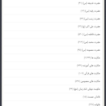
حضرت خدیجه (س)
(41)
حضرت رقیه (س)
(13)
حضرت زینب (س)
(66)
حضرت علی اکبر (ع)
(23)
حضرت فاطمه (س)
(530)
حضرت محمد (ص)
(613)
حضرت معصومه (س)
(45)
حکایت ها
(2,244)
حکایت های آموزنده
(749)
حکایت های قرآنی
(107)
حکایت های معصومین
(838)
حکومت جهانی امام زمان (عج)
(24)
خاندان عصمت
(15)
خانواده
(227)