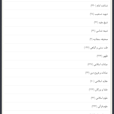
شناخت امام
(440)
شهید دستغیب
(38)
شیخ مفید
(42)
شیعه شناسی
(69)
صحیفه سجادیه
(4)
طب سنتی و گیاهی
(147)
ظهور
(334)
عبادات اسلامی
(627)
عبادات و فروع دین
(34)
عقاید اسلامی
(70)
علما و بزرگان
(224)
علوم اسلامی
(43)
علوم قرآنی
(343)