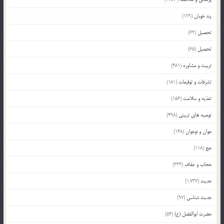
پند خوبان
(129)
تحصیل
(62)
تحصیل
(65)
تربیت و مشاوره
(481)
تشرفات و توقیعات
(181)
تغذیه و سلامت
(156)
توصیه های تربیتی
(498)
جوان و نوجوان
(148)
حج
(118)
حجاب و عفاف
(333)
حدیث
(1,737)
حدیث شناسی
(97)
حضرت ابوالفضل (ع)
(54)