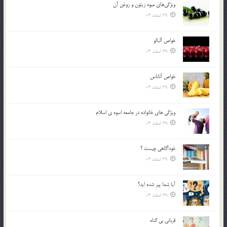
ويژگي‌هاي ميوه زيتون و روغن آن
29 اسفند 03
خواص آلبالو
29 اسفند 03
خواص آناناس
29 اسفند 03
ويژگي هاي خانواده در جامعه اسوه ي اسلام
29 اسفند 03
خودآگاهى چيست ؟
29 اسفند 03
آیا شما پیر شده اید؟
29 اسفند 03
قرباني بي گناه