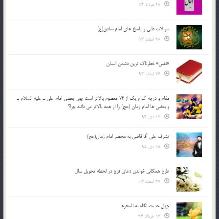
28 مرداد 94
سوالات طبی و پاسخ های امام صادق(ع)
28 اسفند 93
«نفس» خطرناک ترین دشمن انسان
26 اسفند 93
مقام و درجه كدام يك از 14 معصوم بالاتر است چون بعضي امام علي ـ عليه السلام ـ
و بعضي ها امام زمان (عج) را از همه بالاتر مي دانند چرا؟
12 دی 94
تشرف علي آقا قاضي به محضر امام زمان(عج)
15 دی 95
طرح همگانی خواندن دعای فرج در لحظه تحویل سال
27 اسفند 03
چهل حدیث نگاه به نامحرم
13 خرداد 94