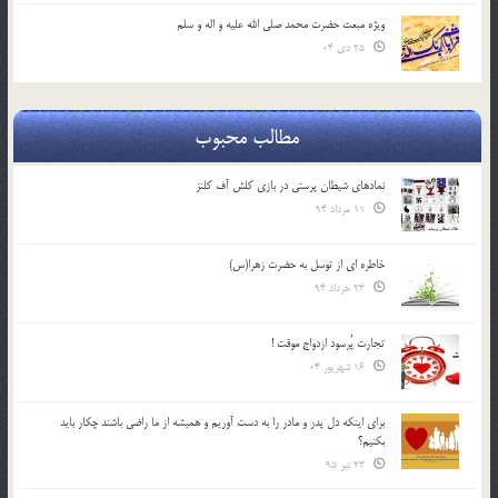
ویژه مبعث حضرت محمد صلی الله علیه و اله و سلم
25 دی 04
مطالب محبوب
نمادهای شیطان پرستی در بازی کلش آف کلنز
11 مرداد 94
خاطره ای از توسل به حضرت زهرا(س)
23 خرداد 94
تجارت پُرسود ازدواج موقت !
16 شهریور 04
براي اينكه دل پدر و مادر را به دست آوريم و هميشه از ما راضي باشند چكار بايد
بكنيم؟
23 تیر 95