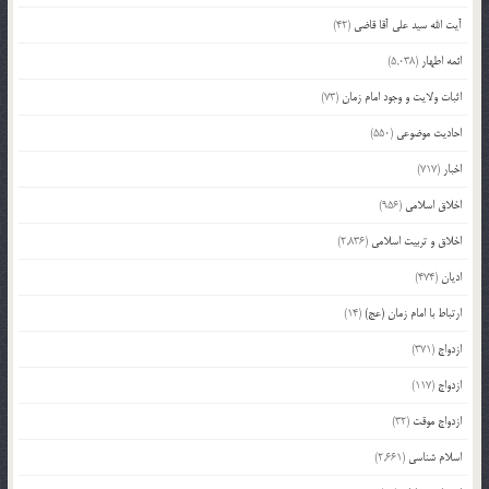
آیت الله سید علی آقا قاضی
(42)
ائمه اطهار
(5,038)
اثبات ولایت و وجود امام زمان
(73)
احادیث موضوعی
(550)
اخبار
(717)
اخلاق اسلامی
(956)
اخلاق و تربیت اسلامی
(2,836)
ادیان
(474)
ارتباط با امام زمان (عج)
(14)
ازدواج
(371)
ازدواج
(117)
ازدواج موقت
(32)
اسلام شناسی
(2,661)