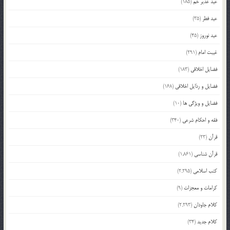
عید غدیر خم
(185)
عید فطر
(35)
عید نوروز
(45)
غیبت امام
(291)
فضایل اخلاقی
(183)
فضایل و رذایل اخلاقی
(168)
فضایل و ویژگی ها
(10)
فقه و احکام شرعی
(340)
قرآن
(23)
قرآن شناسی
(1,861)
کتب اسلامی
(2,295)
کرامات و معجزات
(9)
کلام جاودان
(2,293)
کلام جدید
(34)