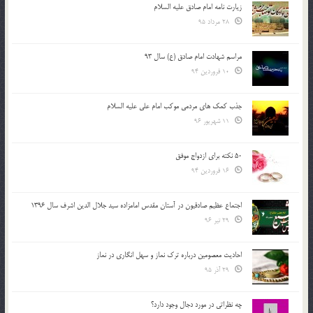
زیارت نامه امام صادق علیه السلام
28 مرداد 95
مراسم شهادت امام صادق (ع) سال 93
10 فروردین 94
جذب کمک های مردمی موکب امام علی علیه السلام
11 شهریور 96
50 نکته برای ازدواج موفق
16 فروردین 94
اجتماع عظیم صادقیون در آستان مقدس امامزاده سید جلال الدین اشرف سال 1396
29 تیر 96
احادیث معصومین درباره ترک نماز و سهل انگاری در نماز
29 آذر 95
چه نظراتی در مورد دجال وجود دارد؟