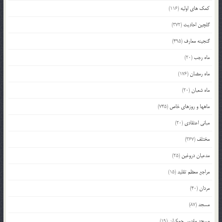
کمک های اولیه
(116)
گلچین احادیث
(372)
گنجینه معارف
(495)
ماه رجب
(20)
ماه رمضان
(176)
ماه شعبان
(20)
ماهها و روزهای خاص
(745)
مبانی اعتقادی
(20)
مختلف
(367)
مدعیان دروغین
(25)
مراجع معظم تقلید
(15)
مردان
(40)
مسجد
(87)
مسجد مقدس جمکران
(19)