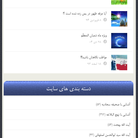
آیا جرقه ظهور در یمن زده شده است ؟!
8 فروردین 94
ویژه ماه شعبان المعظّم
28 دی 04
مواظب نگاهتان باشید!!!
18 اسفند 93
دسته بندی های سایت
آشنایی با صحیفه سجادیه
(56)
آشنایی با نهج البلاغه
(392)
آیت الله بهجت
(54)
آیت الله سید ابوالحسن اصفهانی
(43)