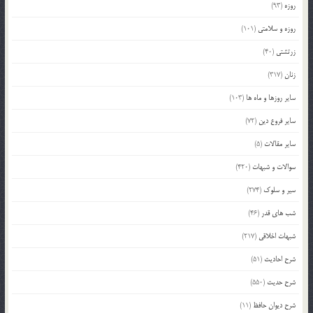
روزه
(93)
روزه و سلامتی
(101)
زرتشتی
(40)
زنان
(317)
سایر روزها و ماه ها
(103)
سایر فروع دین
(72)
سایر مقالات
(5)
سوالات و شبهات
(420)
سیر و سلوک
(274)
شب های قدر
(46)
شبهات اخلاقی
(217)
شرح احادیث
(51)
شرح حدیث
(550)
شرح دیوان حافظ
(11)