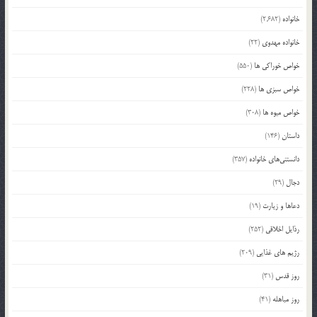
خانواده
(2,682)
خانواده مهدوی
(22)
خواص خوراکی ها
(550)
خواص سبزی ها
(228)
خواص میوه ها
(308)
داستان
(146)
دانستنی‌های خانواده
(357)
دجال
(29)
دعاها و زیارت
(19)
رذایل اخلاقی
(252)
رژیم های غذایی
(209)
روز قدس
(31)
روز مباهله
(41)