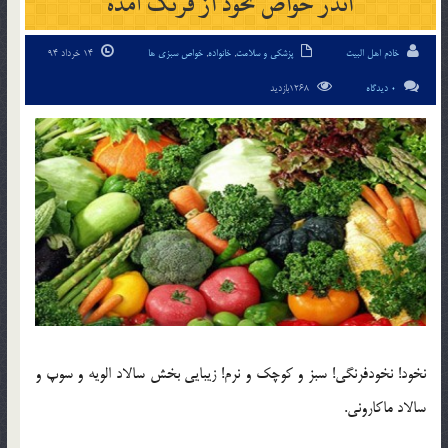
اندر خواص نخود از فرنگ آمده
خادم اهل البیت
پزشکی و سلامت
,
خانواده
,
خواص سبزی ها
14 خرداد 94
0 دیدگاه
1268بازدید
نخود! نخودفرنگی! سبز و کوچک و نرم! زیبایی بخش سالاد الویه و سوپ و
سالاد ماکارونی.