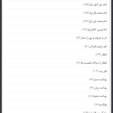
امام علی النقی (ع)
(165)
امام محمد باقر (ع)
(165)
امام محمد تقی (ع)
(146)
امام موسی کاظم (ع)
(152)
امر به معروف و نهی از منکر
(63)
امور تربیتی فرزندان
(51)
انتظار
(164)
انتظار از دیدگاه شخصیت ها
(17)
اهل بیت
(104)
بهداشت جسم
(73)
بهداشت روان
(26)
بهداشت محیط
(18)
بودائیسم
(15)
پزشکی و سلامت
(1,980)