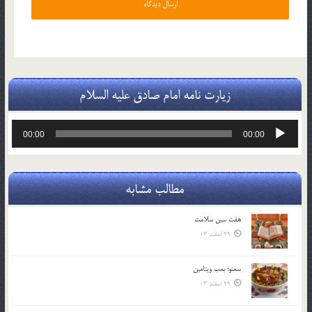
زیارت نامه امام صادق علیه السلام
پخش‌کننده
00:00
00:00
صوت
مطالب مشابه
هفت سين سلامت
29 اسفند 03
سمنو؛ بمب ويتامين
29 اسفند 03