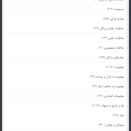
مسیحیت
(229)
معارف قرآنی
(855)
مناظرات علما و بزرگان
(79)
مناظرات علمی
(139)
مناظرات معصومین
(60)
مهارتهای زندگی
(845)
مهدویت
(2,150)
مهدویت در قرآن و روایات
(47)
مهدویت در مذاهب دیگر
(36)
موضوعات اجتماعی
(122)
نقد و پاسخ به شبهات
(2,166)
نماز
(225)
نوجوانان و جوانان
(440)