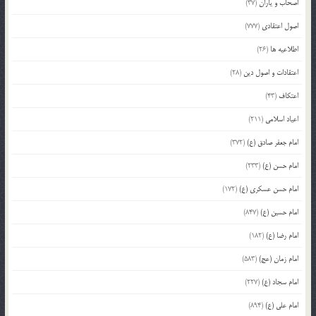
اصحاب و یاران
(37)
اصول اعتقادی
(777)
اطلاعیه ها
(26)
اعتقادات و اصول دین
(28)
اعتکاف
(43)
اعیاد اسلامی
(211)
امام جعفر صادق (ع)
(372)
امام حسن (ع)
(233)
امام حسن عسکری (ع)
(172)
امام حسین (ع)
(847)
امام رضا (ع)
(182)
امام زمان (عج)
(583)
امام سجاد (ع)
(227)
امام علی (ع)
(894)