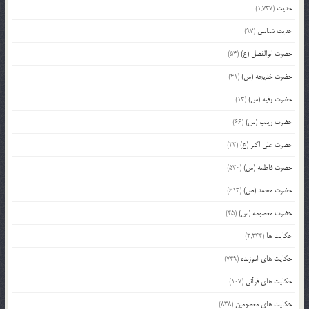
حدیث
(1,737)
حدیث شناسی
(97)
حضرت ابوالفضل (ع)
(54)
حضرت خدیجه (س)
(41)
حضرت رقیه (س)
(13)
حضرت زینب (س)
(66)
حضرت علی اکبر (ع)
(23)
حضرت فاطمه (س)
(530)
حضرت محمد (ص)
(613)
حضرت معصومه (س)
(45)
حکایت ها
(2,244)
حکایت های آموزنده
(749)
حکایت های قرآنی
(107)
حکایت های معصومین
(838)