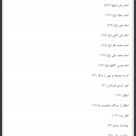
امام زمان (عج)
(583)
امام سجاد (ع)
(227)
امام علی (ع)
(894)
امام علی النقی (ع)
(165)
امام محمد باقر (ع)
(165)
امام محمد تقی (ع)
(146)
امام موسی کاظم (ع)
(152)
امر به معروف و نهی از منکر
(63)
امور تربیتی فرزندان
(51)
انتظار
(164)
انتظار از دیدگاه شخصیت ها
(17)
اهل بیت
(104)
بهداشت جسم
(73)
بهداشت روان
(26)