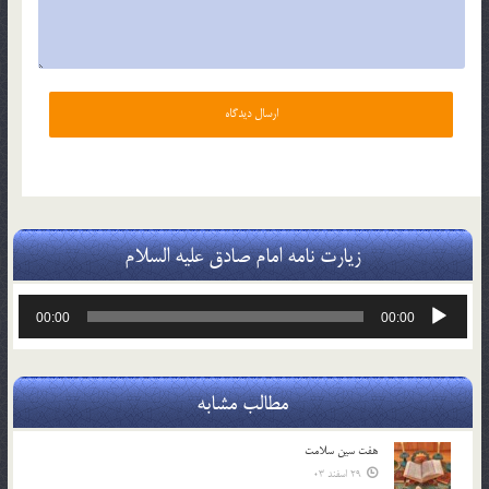
زیارت نامه امام صادق علیه السلام
پخش‌کننده
00:00
00:00
صوت
مطالب مشابه
هفت سين سلامت
29 اسفند 03