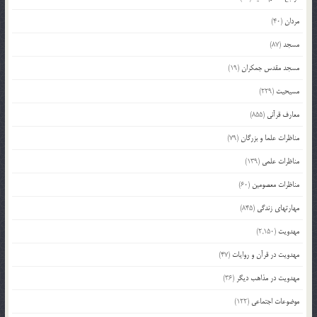
مردان
(40)
مسجد
(87)
مسجد مقدس جمکران
(19)
مسیحیت
(229)
معارف قرآنی
(855)
مناظرات علما و بزرگان
(79)
مناظرات علمی
(139)
مناظرات معصومین
(60)
مهارتهای زندگی
(845)
مهدویت
(2,150)
مهدویت در قرآن و روایات
(47)
مهدویت در مذاهب دیگر
(36)
موضوعات اجتماعی
(122)