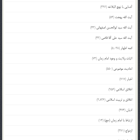
آشنایی با نهج البلاغه
(392)
آیت الله بهجت
(54)
آیت الله سید ابوالحسن اصفهانی
(43)
آیت الله سید علی آقا قاضی
(42)
ائمه اطهار
(5,038)
اثبات ولایت و وجود امام زمان
(73)
احادیث موضوعی
(550)
اخبار
(717)
اخلاق اسلامی
(956)
اخلاق و تربیت اسلامی
(2,836)
ادیان
(474)
ارتباط با امام زمان (عج)
(14)
ازدواج
(371)