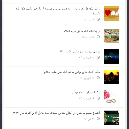
براي اينكه دل پدر و مادر را به دست آوريم و هميشه از ما راضي باشند چكار بايد
بكنيم؟
23 تیر 95
زیارت نامه امام صادق علیه السلام
28 مرداد 95
مراسم شهادت امام صادق (ع) سال 93
10 فروردین 94
جذب کمک های مردمی موکب امام علی علیه السلام
11 شهریور 96
50 نکته برای ازدواج موفق
16 فروردین 94
اجتماع عظیم صادقیون در آستان مقدس امامزاده سید جلال الدین اشرف سال 1396
29 تیر 96