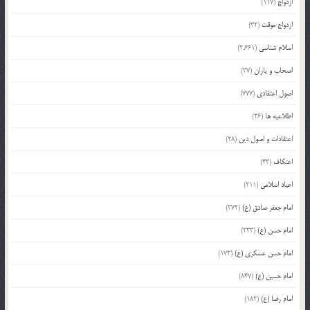
ازدواج
(117)
ازدواج موقت
(32)
اسلام شناسی
(2,661)
اصحاب و یاران
(37)
اصول اعتقادی
(777)
اطلاعیه ها
(26)
اعتقادات و اصول دین
(28)
اعتکاف
(43)
اعیاد اسلامی
(211)
امام جعفر صادق (ع)
(372)
امام حسن (ع)
(233)
امام حسن عسکری (ع)
(172)
امام حسین (ع)
(847)
امام رضا (ع)
(182)