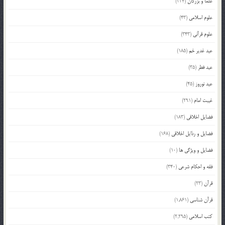
علما و بزرگان
(224)
علوم اسلامی
(43)
علوم قرآنی
(343)
عید غدیر خم
(185)
عید فطر
(35)
عید نوروز
(45)
غیبت امام
(291)
فضایل اخلاقی
(183)
فضایل و رذایل اخلاقی
(168)
فضایل و ویژگی ها
(10)
فقه و احکام شرعی
(340)
قرآن
(23)
قرآن شناسی
(1,861)
کتب اسلامی
(2,295)