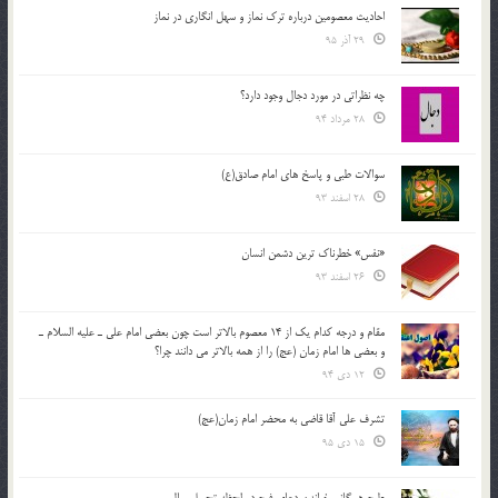
احادیث معصومین درباره ترک نماز و سهل انگاری در نماز
29 آذر 95
چه نظراتی در مورد دجال وجود دارد؟
28 مرداد 94
سوالات طبی و پاسخ های امام صادق(ع)
28 اسفند 93
«نفس» خطرناک ترین دشمن انسان
26 اسفند 93
مقام و درجه كدام يك از 14 معصوم بالاتر است چون بعضي امام علي ـ عليه السلام ـ
و بعضي ها امام زمان (عج) را از همه بالاتر مي دانند چرا؟
12 دی 94
تشرف علي آقا قاضي به محضر امام زمان(عج)
15 دی 95