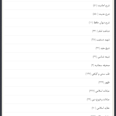
شرح احادیث
(51)
شرح حدیث
(550)
شرح دیوان حافظ
(11)
شناخت امام
(440)
شهید دستغیب
(38)
شیخ مفید
(42)
شیعه شناسی
(69)
صحیفه سجادیه
(4)
طب سنتی و گیاهی
(147)
ظهور
(334)
عبادات اسلامی
(627)
عبادات و فروع دین
(34)
عقاید اسلامی
(70)