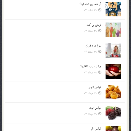
آیا شما پیر شده اید؟
29 اسفند 03
قرباني بي گناه
29 اسفند 03
بلوغ در دختران
29 اسفند 03
چرا از سيب غافليم؟
19 مرداد 03
خواص انجير
19 مرداد 03
خواص توت
19 مرداد 03
خواص آلو