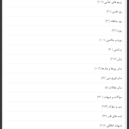
رژیم های غذایی
(209)
روز قدس
(31)
روز مباهله
(41)
روزه
(93)
روزه و سلامتی
(101)
زرتشتی
(40)
زنان
(317)
سایر روزها و ماه ها
(103)
سایر فروع دین
(72)
سایر مقالات
(5)
سوالات و شبهات
(420)
سیر و سلوک
(274)
شب های قدر
(46)
شبهات اخلاقی
(217)