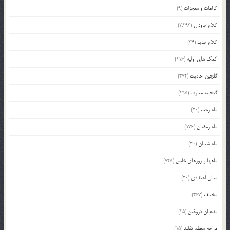
کرامات و معجزات
(9)
کلام جاودان
(2,293)
کلام جدید
(34)
کمک های اولیه
(116)
گلچین احادیث
(372)
گنجینه معارف
(495)
ماه رجب
(20)
ماه رمضان
(176)
ماه شعبان
(20)
ماهها و روزهای خاص
(745)
مبانی اعتقادی
(20)
مختلف
(367)
مدعیان دروغین
(25)
مراجع معظم تقلید
(15)