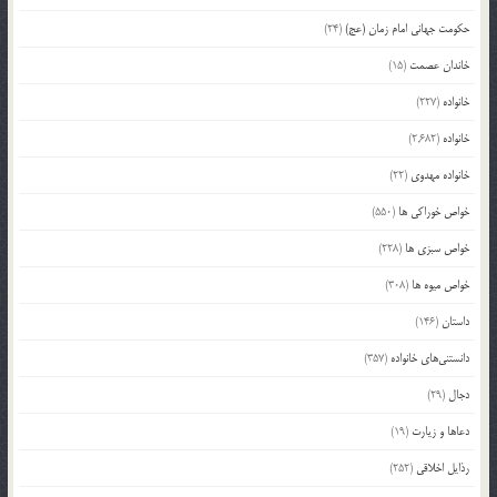
حکومت جهانی امام زمان (عج)
(24)
خاندان عصمت
(15)
خانواده
(227)
خانواده
(2,682)
خانواده مهدوی
(22)
خواص خوراکی ها
(550)
خواص سبزی ها
(228)
خواص میوه ها
(308)
داستان
(146)
دانستنی‌های خانواده
(357)
دجال
(29)
دعاها و زیارت
(19)
رذایل اخلاقی
(252)