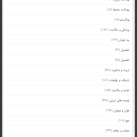
بهداشت محیط
(18)
بودائیسم
(15)
پزشکی و سلامت
(1,980)
پند خوبان
(129)
تحصیل
(62)
تحصیل
(65)
تربیت و مشاوره
(481)
تشرفات و توقیعات
(181)
تغذیه و سلامت
(156)
توصیه های تربیتی
(498)
جوان و نوجوان
(148)
حج
(118)
حجاب و عفاف
(333)