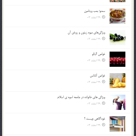
سمنو؛ بمب ويتامين
29 اسفند 03
ويژگي‌هاي ميوه زيتون و روغن آن
29 اسفند 03
خواص آلبالو
29 اسفند 03
خواص آناناس
29 اسفند 03
ويژگي هاي خانواده در جامعه اسوه ي اسلام
29 اسفند 03
خودآگاهى چيست ؟
29 اسفند 03