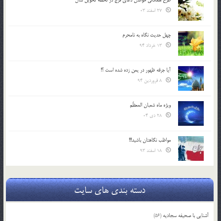
طرح همگانی خواندن دعای فرج در لحظه تحویل سال
27 اسفند 03
چهل حدیث نگاه به نامحرم
13 خرداد 94
آیا جرقه ظهور در یمن زده شده است ؟!
8 فروردین 94
ویژه ماه شعبان المعظّم
28 دی 04
مواظب نگاهتان باشید!!!
18 اسفند 93
دسته بندی های سایت
آشنایی با صحیفه سجادیه
(56)