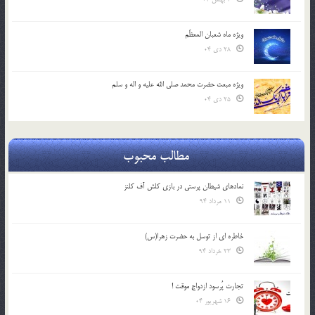
ویژه ماه شعبان المعظّم
28 دی 04
ویژه مبعث حضرت محمد صلی الله علیه و اله و سلم
25 دی 04
مطالب محبوب
نمادهای شیطان پرستی در بازی کلش آف کلنز
11 مرداد 94
خاطره ای از توسل به حضرت زهرا(س)
23 خرداد 94
تجارت پُرسود ازدواج موقت !
16 شهریور 04