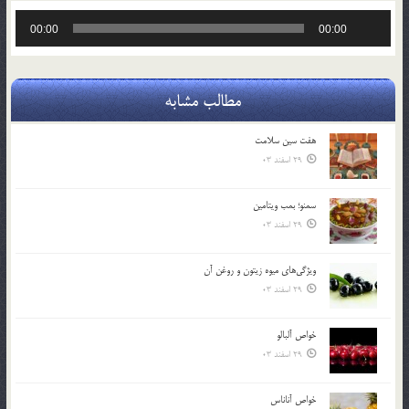
پخش‌کننده
00:00
00:00
صوت
مطالب مشابه
هفت سين سلامت
29 اسفند 03
سمنو؛ بمب ويتامين
29 اسفند 03
ويژگي‌هاي ميوه زيتون و روغن آن
29 اسفند 03
خواص آلبالو
29 اسفند 03
خواص آناناس