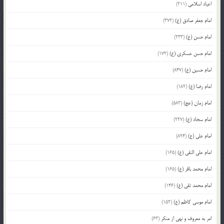
اعیاد اسلامی
(211)
امام جعفر صادق (ع)
(372)
امام حسن (ع)
(233)
امام حسن عسکری (ع)
(172)
امام حسین (ع)
(847)
امام رضا (ع)
(182)
امام زمان (عج)
(583)
امام سجاد (ع)
(227)
امام علی (ع)
(894)
امام علی النقی (ع)
(165)
امام محمد باقر (ع)
(165)
امام محمد تقی (ع)
(146)
امام موسی کاظم (ع)
(152)
امر به معروف و نهی از منکر
(63)