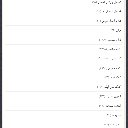
فضایل و رذایل اخلاقی
(168)
فضایل و ویژگی ها
(10)
فقه و احکام شرعی
(340)
قرآن
(23)
قرآن شناسی
(1,861)
کتب اسلامی
(2,295)
کرامات و معجزات
(9)
کلام جاودان
(2,293)
کلام جدید
(34)
کمک های اولیه
(116)
گلچین احادیث
(372)
گنجینه معارف
(495)
ماه رجب
(20)
ماه رمضان
(176)