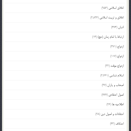
اخلاق اسلامی
(956)
اخلاق و تربیت اسلامی
(2,836)
ادیان
(474)
ارتباط با امام زمان (عج)
(14)
ازدواج
(371)
ازدواج
(117)
ازدواج موقت
(32)
اسلام شناسی
(2,661)
اصحاب و یاران
(37)
اصول اعتقادی
(777)
اطلاعیه ها
(26)
اعتقادات و اصول دین
(28)
اعتکاف
(43)