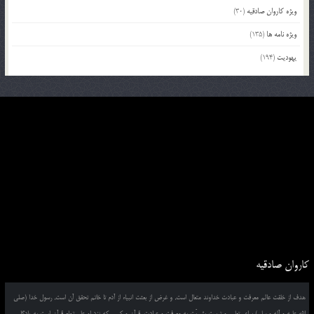
ویژه کاروان صادقیه
(30)
ویژه نامه ها
(135)
یهودیت
(194)
کاروان صادقیه
هدف از خلقت عالم معرفت و عبادت خداوند متعال است, و غرض از بعثت انبیاء از آدم تا خاتم تحقق آن است, رسول خدا (صلی
الله علیه و آله و سلم) برای تعلیم و تربیت بشریّت به معرفت و عبادت ,قرآن و کسی که نزد او علم تمام قرآن است به یادگار