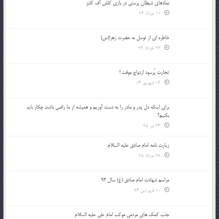
نمادهای شیطان پرستی در بازی کلش آف کلنز
11 مرداد 94
خاطره ای از توسل به حضرت زهرا(س)
23 خرداد 94
تجارت پُرسود ازدواج موقت !
16 شهریور 04
براي اينكه دل پدر و مادر را به دست آوريم و هميشه از ما راضي باشند چكار بايد
بكنيم؟
23 تیر 95
زیارت نامه امام صادق علیه السلام
28 مرداد 95
مراسم شهادت امام صادق (ع) سال 93
10 فروردین 94
جذب کمک های مردمی موکب امام علی علیه السلام