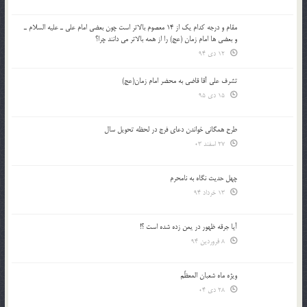
مقام و درجه كدام يك از 14 معصوم بالاتر است چون بعضي امام علي ـ عليه السلام ـ
و بعضي ها امام زمان (عج) را از همه بالاتر مي دانند چرا؟
12 دی 94
تشرف علي آقا قاضي به محضر امام زمان(عج)
15 دی 95
طرح همگانی خواندن دعای فرج در لحظه تحویل سال
27 اسفند 03
چهل حدیث نگاه به نامحرم
13 خرداد 94
آیا جرقه ظهور در یمن زده شده است ؟!
8 فروردین 94
ویژه ماه شعبان المعظّم
28 دی 04