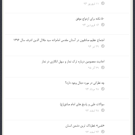
11 شهریور 96
50 نکته برای ازدواج موفق
16 فروردین 94
اجتماع عظیم صادقیون در آستان مقدس امامزاده سید جلال الدین اشرف سال 1396
29 تیر 96
احادیث معصومین درباره ترک نماز و سهل انگاری در نماز
29 آذر 95
چه نظراتی در مورد دجال وجود دارد؟
28 مرداد 94
سوالات طبی و پاسخ های امام صادق(ع)
28 اسفند 93
«نفس» خطرناک ترین دشمن انسان
26 اسفند 93