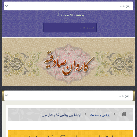
پنجشنبه , 15 مرداد 1405
پزشکی و سلامت
ارتباط بین ویتامین C و فشار خون