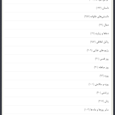
داستان
(146)
دانستنی‌های خانواده
(357)
دجال
(29)
دعاها و زیارت
(19)
رذایل اخلاقی
(252)
رژیم های غذایی
(209)
روز قدس
(31)
روز مباهله
(41)
روزه
(93)
روزه و سلامتی
(101)
زرتشتی
(40)
زنان
(317)
سایر روزها و ماه ها
(103)