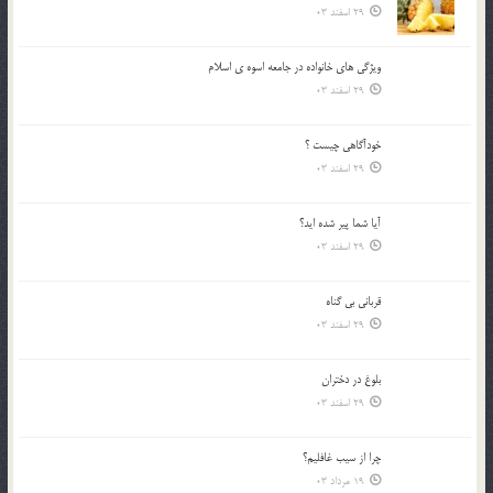
29 اسفند 03
ويژگي هاي خانواده در جامعه اسوه ي اسلام
29 اسفند 03
خودآگاهى چيست ؟
29 اسفند 03
آیا شما پیر شده اید؟
29 اسفند 03
قرباني بي گناه
29 اسفند 03
بلوغ در دختران
29 اسفند 03
چرا از سيب غافليم؟
19 مرداد 03