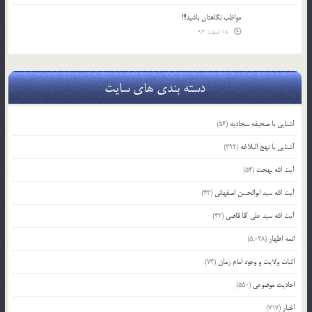
مواظب نگاهتان باشید!!!
18 اسفند 93
دسته بندی های سایت
آشنایی با صحیفه سجادیه
(56)
آشنایی با نهج البلاغه
(392)
آیت الله بهجت
(54)
آیت الله سید ابوالحسن اصفهانی
(43)
آیت الله سید علی آقا قاضی
(42)
ائمه اطهار
(5,038)
اثبات ولایت و وجود امام زمان
(73)
احادیث موضوعی
(550)
اخبار
(717)