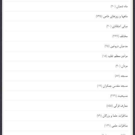
ماه شعبان
(20)
ماهها و روزهای خاص
(745)
مبانی اعتقادی
(20)
مختلف
(367)
مدعیان دروغین
(25)
مراجع معظم تقلید
(15)
مردان
(40)
مسجد
(87)
مسجد مقدس جمکران
(19)
مسیحیت
(229)
معارف قرآنی
(855)
مناظرات علما و بزرگان
(79)
مناظرات علمی
(139)