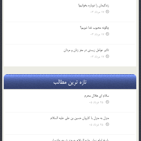
زندگيمان را دوباره بخوانيم!
17 مرداد 03
چگونه محبوب خدا شويم؟
17 مرداد 03
تاثیر عوامل زيستي در مغز زنان و مردان
17 مرداد 03
تازه ترین مطالب
سلام ای هلال محرم
25 خرداد 05
منزل به منزل با کاروان حسین بن علی علیه السلام
25 خرداد 05
پاسخ امام زمان علیه السلام به چند شبهه عاشورایی