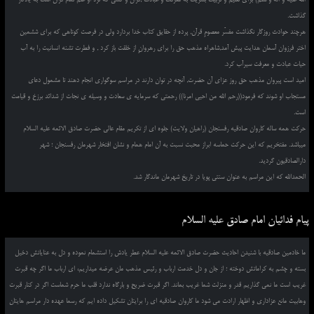
گذاشت.
هرچند حوادث روزگار نگذاشت مفسّر معصومِ قرآن, پرده از حقایق کتاب خدا بردارد ولی در فرصت کوتاهی که برای ششمین
اختر فرزوان آسمان هدایت پیش آمد,شاهراه مذهب حق را برای رهروانِ از خلقت باز کرد , و فطرت تشنه انسانیت را به آب
حیات عبادت و معرفت سیرآب کرد.
امید است پیروان مذهب حق روز عزای آن حضرت, آنچه در توان دارند در مراسم سوگواری انجام دهند تا مشمول دعای
مستجاب او شوند که فرمود((رحم الله من احیی امرنا)) رحمتی که سرمایه ی سعادت و وسیله ی نجات از شدائد برزخ و قیامت
است.
حرکت همه ساله کاروان صادقیه رفسنجان (راهیان ولایت) جلوه ای از تکریم مقام عالی حضرت صادق الائمه علیه السلام
میباشد. مفتخریم که این حرکت حماسه ابراز محبت نسبت به آن امام همام و نشان افتخار شهرمان رفسنجان ؛ شهر
دارالصادقیون گردید.
الحمدالله که این مراسم به عنوان سنتی پویا در تاریخ شهرمان ماندگار شد.
پیام فدائیان امام صادق علیه السلام
ما خادمین صادقیه با شنیدن احادیث حضرت صادق الائمه علیه السلام عطر یادش را استشمام نموده و دل به عنایاتش دخیل
بسته و چشم به کراماتش دوخته ؛ از جان و دل خدمت ارباب و رئیس مذهب مان عرضه میداریم، ای ارباب ما اگر چه قبرت
غریب است ما نمی گذاریم قدر و منزلت شما غریب بماند. اگر قبرت ضریح و بارگاه ندارد قلب ما حرم شماست اگر در کنار قبرت
وهابیت مانع عزاداری و اظهار ارادت می شود ما کاروان صادقیه ای را برایتان تشکیل داده ایم که رسما عهده دار مراسم هایتان