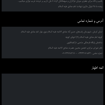
باشیم و ناله سرای جعفری میزبان عزاداران و میهمانانتان گردد تا جان داریم بر غربتت غریب نوازی میکنیم...
وعده ما 25 شوال سالروز شهادت امام صادق علیه السلام
آدرس و شماره تماس
استان کرمان ، شهرستان رفسنجان، حسن آباد صادق الائمه علیه السلام نوق، بلوار امام صادق علیه السلام
کوچه امام صادق علیه السلام (9) انتهای کوچه
ساختمان پایگاه فرهنگی مذهبی دارالصادقیون
دفتر شورای مرکزی انجمن محبین حضرت صادق الائمه علیه السلام
شماره تماس : 03434171563 – 09133928317
ائمه اطهار