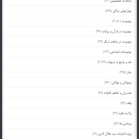
مناظرات معصومین
(60)
مهارتهای زندگی
(845)
مهدویت
(2,150)
مهدویت در قرآن و روایات
(47)
مهدویت در مذاهب دیگر
(36)
موضوعات اجتماعی
(122)
نقد و پاسخ به شبهات
(2,166)
نماز
(225)
نوجوانان و جوانان
(440)
همسران و تفاهم خانواده
(68)
وقف
(77)
ولایت فقیه
(37)
ویتامین ها
(89)
ویژه امامزاده سید جلال الدین
(16)