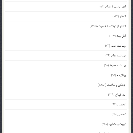
امور تربیتی فرزندان
(51)
انتظار
(164)
انتظار از دیدگاه شخصیت ها
(17)
اهل بیت
(104)
بهداشت جسم
(73)
بهداشت روان
(26)
بهداشت محیط
(18)
بودائیسم
(15)
پزشکی و سلامت
(1,980)
پند خوبان
(129)
تحصیل
(62)
تحصیل
(65)
تربیت و مشاوره
(481)