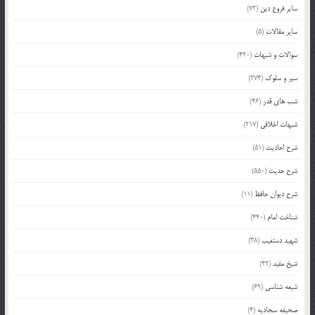
سایر فروع دین
(72)
سایر مقالات
(5)
سوالات و شبهات
(420)
سیر و سلوک
(274)
شب های قدر
(46)
شبهات اخلاقی
(217)
شرح احادیث
(51)
شرح حدیث
(550)
شرح دیوان حافظ
(11)
شناخت امام
(440)
شهید دستغیب
(38)
شیخ مفید
(42)
شیعه شناسی
(69)
صحیفه سجادیه
(4)