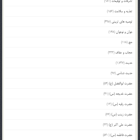
تشرفات و توقیعات
(181)
تغذیه و سلامت
(156)
توصیه های تربیتی
(498)
جوان و نوجوان
(148)
حج
(118)
حجاب و عفاف
(333)
حدیث
(1,737)
حدیث شناسی
(97)
حضرت ابوالفضل (ع)
(54)
حضرت خدیجه (س)
(41)
حضرت رقیه (س)
(13)
حضرت زینب (س)
(66)
حضرت علی اکبر (ع)
(23)
حضرت فاطمه (س)
(530)