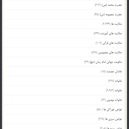
حضرت محمد (ص)
(613)
حضرت معصومه (س)
(45)
حکایت ها
(2,244)
حکایت های آموزنده
(749)
حکایت های قرآنی
(107)
حکایت های معصومین
(838)
حکومت جهانی امام زمان (عج)
(24)
خاندان عصمت
(15)
خانواده
(227)
خانواده
(2,682)
خانواده مهدوی
(22)
خواص خوراکی ها
(550)
خواص سبزی ها
(228)
خواص میوه ها
(308)