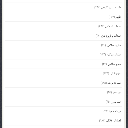
طب سنتی و گیاهی
(147)
ظهور
(334)
عبادات اسلامی
(627)
عبادات و فروع دین
(34)
عقاید اسلامی
(70)
علما و بزرگان
(224)
علوم اسلامی
(43)
علوم قرآنی
(343)
عید غدیر خم
(185)
عید فطر
(35)
عید نوروز
(45)
غیبت امام
(291)
فضایل اخلاقی
(183)