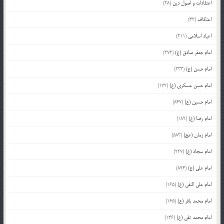
اعتقادات و اصول دین
(28)
اعتکاف
(43)
اعیاد اسلامی
(211)
امام جعفر صادق (ع)
(372)
امام حسن (ع)
(233)
امام حسن عسکری (ع)
(172)
امام حسین (ع)
(847)
امام رضا (ع)
(182)
امام زمان (عج)
(583)
امام سجاد (ع)
(227)
امام علی (ع)
(894)
امام علی النقی (ع)
(165)
امام محمد باقر (ع)
(165)
امام محمد تقی (ع)
(146)