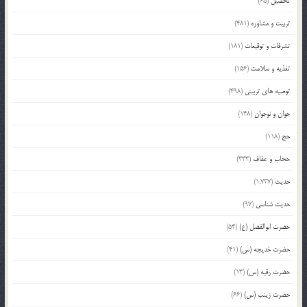
تحصیل
(65)
تربیت و مشاوره
(481)
تشرفات و توقیعات
(181)
تغذیه و سلامت
(156)
توصیه های تربیتی
(498)
جوان و نوجوان
(148)
حج
(118)
حجاب و عفاف
(333)
حدیث
(1,737)
حدیث شناسی
(97)
حضرت ابوالفضل (ع)
(54)
حضرت خدیجه (س)
(41)
حضرت رقیه (س)
(13)
حضرت زینب (س)
(66)