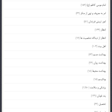
امام موسی کاظم (ع)
(152)
امر به معروف و نهی از منکر
(63)
امور تربیتی فرزندان
(51)
انتظار
(164)
انتظار از دیدگاه شخصیت ها
(17)
اهل بیت
(104)
بهداشت جسم
(73)
بهداشت روان
(26)
بهداشت محیط
(18)
بودائیسم
(15)
پزشکی و سلامت
(1,980)
پند خوبان
(129)
تحصیل
(62)