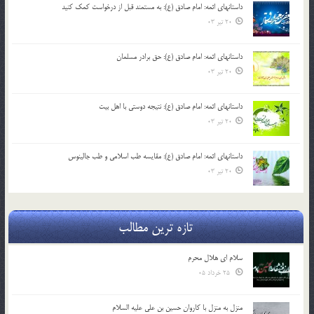
داستانهای ائمه: امام صادق (ع): به مستمند قبل از درخواست کمک کنید
20 تیر 03
داستانهای ائمه: امام صادق (ع): حق برادر مسلمان
20 تیر 03
داستانهای ائمه: امام صادق (ع): نتیجه دوستی با اهل بیت
20 تیر 03
داستانهای ائمه: امام صادق (ع): مقایسه طب اسلامی و طب جالینوس
20 تیر 03
تازه ترین مطالب
سلام ای هلال محرم
25 خرداد 05
منزل به منزل با کاروان حسین بن علی علیه السلام