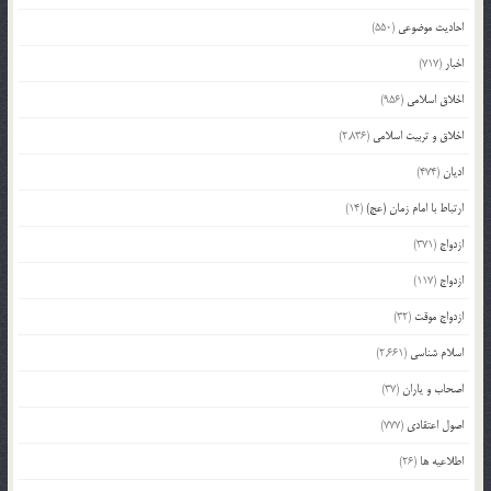
احادیث موضوعی
(550)
اخبار
(717)
اخلاق اسلامی
(956)
اخلاق و تربیت اسلامی
(2,836)
ادیان
(474)
ارتباط با امام زمان (عج)
(14)
ازدواج
(371)
ازدواج
(117)
ازدواج موقت
(32)
اسلام شناسی
(2,661)
اصحاب و یاران
(37)
اصول اعتقادی
(777)
اطلاعیه ها
(26)