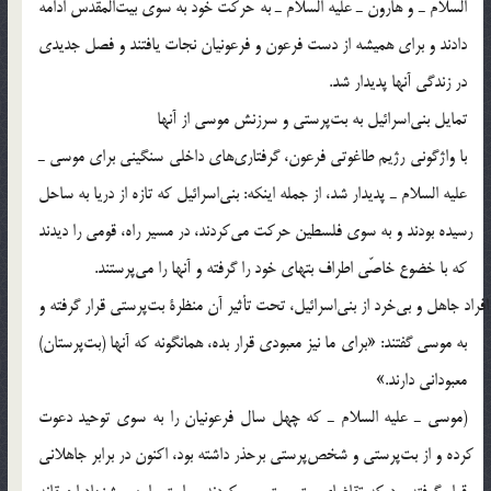
السلام ـ و هارون ـ عليه السلام ـ به حركت خود به سوي بيت‎المقدس ادامه
دادند و براي هميشه از دست فرعون و فرعونيان نجات يافتند و فصل جديدي
در زندگي آنها پديدار شد.
تمايل بني‎اسرائيل به بت‎پرستي و سرزنش موسي از آنها
با واژگوني رژيم طاغوتي فرعون، گرفتاري‎هاي داخلي سنگيني براي موسي ـ
عليه السلام ـ پديدار شد، از جمله اينكه: بني‎اسرائيل كه تازه از دريا به ساحل
رسيده بودند و به سوي فلسطين حركت مي‎كردند، در مسير راه، قومي را ديدند
كه با خضوع خاصّي اطراف بتهاي خود را گرفته و آنها را مي‎پرستند.
افراد جاهل و بي‎خرد از بني‎اسرائيل، تحت تأثير آن منظرة بت‎پرستي قرار گرفته و
به موسي گفتند: «براي ما نيز معبودي قرار بده، همانگونه كه آنها (بت‎پرستان)
معبوداني دارند.»
(موسي ـ عليه السلام ـ كه چهل سال فرعونيان را به سوي توحيد دعوت
كرده و از بت‎پرستي و شخص‎پرستي برحذر داشته بود، اكنون در برابر جاهلاني