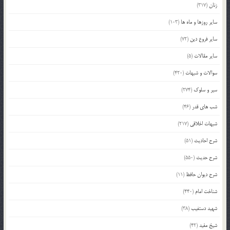
زنان
(317)
سایر روزها و ماه ها
(103)
سایر فروع دین
(72)
سایر مقالات
(5)
سوالات و شبهات
(420)
سیر و سلوک
(274)
شب های قدر
(46)
شبهات اخلاقی
(217)
شرح احادیث
(51)
شرح حدیث
(550)
شرح دیوان حافظ
(11)
شناخت امام
(440)
شهید دستغیب
(38)
شیخ مفید
(42)