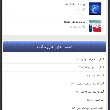
ویژه ماه شعبان المعظّم
28 دی 04
مواظب نگاهتان باشید!!!
18 اسفند 93
دسته بندی های سایت
آشنایی با صحیفه سجادیه
(56)
آشنایی با نهج البلاغه
(392)
آیت الله بهجت
(54)
آیت الله سید ابوالحسن اصفهانی
(43)
آیت الله سید علی آقا قاضی
(42)
ائمه اطهار
(5,038)
اثبات ولایت و وجود امام زمان
(73)