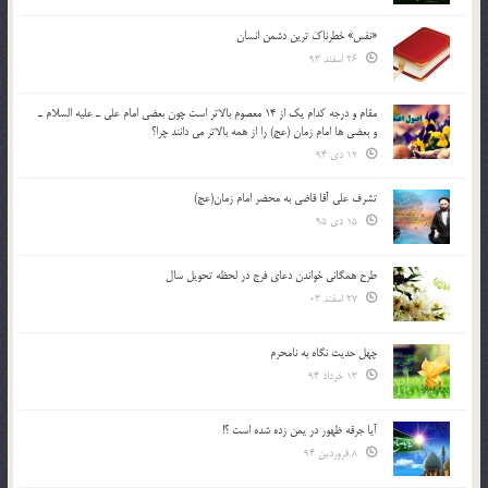
«نفس» خطرناک ترین دشمن انسان
26 اسفند 93
مقام و درجه كدام يك از 14 معصوم بالاتر است چون بعضي امام علي ـ عليه السلام ـ
و بعضي ها امام زمان (عج) را از همه بالاتر مي دانند چرا؟
12 دی 94
تشرف علي آقا قاضي به محضر امام زمان(عج)
15 دی 95
طرح همگانی خواندن دعای فرج در لحظه تحویل سال
27 اسفند 03
چهل حدیث نگاه به نامحرم
13 خرداد 94
آیا جرقه ظهور در یمن زده شده است ؟!
8 فروردین 94