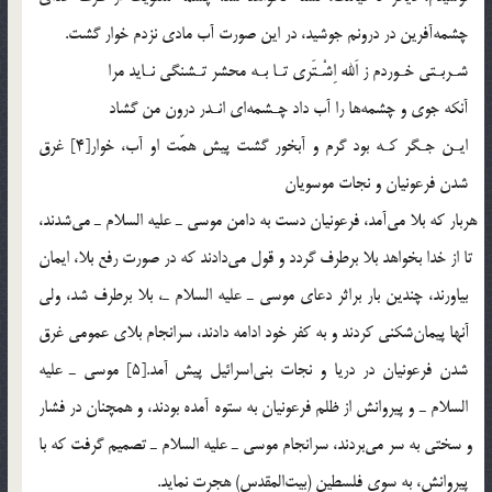
چشمه‎آفرين در درونم جوشيد، در اين صورت آب مادي نزدم خوار گشت.
شـربـتي خـوردم ز اَلله اِشْـتَري تـا بـه محشر تـشنگي نـايد مرا
آنكه جوي و چشمه‎ها را آب داد چـشمه‎اي انـدر درون من گشاد
ايـن جـگر كـه بود گرم و آبخور گشت پيش همّت او آب، خوار[4] غرق
شدن فرعونيان و نجات موسويان
هربار كه بلا مي‎آمد، فرعونيان دست به دامن موسي ـ عليه السلام ـ مي‎شدند،
تا از خدا بخواهد بلا برطرف گردد و قول مي‎دادند كه در صورت رفع بلا، ايمان
بياورند، چندين بار براثر دعاي موسي ـ عليه السلام ـ، بلا برطرف شد، ولي
آنها پيمان‎شكني كردند و به كفر خود ادامه دادند، سرانجام بلاي عمومي غرق
شدن فرعونيان در دريا و نجات بني‎اسرائيل پيش آمد.[5] موسي ـ عليه
السلام ـ و پيروانش از ظلم فرعونيان به ستوه آمده بودند، و همچنان در فشار
و سختي به سر مي‎بردند، سرانجام موسي ـ عليه السلام ـ تصميم گرفت كه با
پيروانش، به سوي فلسطين (بيت‎المقدس) هجرت نمايد.