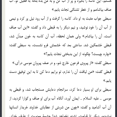
هستم، اين كاسه را بگيرد و پر از آب كن و به من بده بلكه به طفيل تو، آب
صاف بياشامم و از خطر تشنگي نجات يابم.»
سبطي جواب مثبت به او داد. كاسه را گرفت و از آب رود نيل پر كرد و نيمي
از آب آن را خود نوشيد، و نيم ديگر را به قبطي داد و گفت: «اين آب صاف
است، آن را بياشام.» ولي همان لحظه، آب آن كاسه به خون مبدّل شد،
قبطي خشمگين شد. ساعتي بعد كه خشمش فرو نشست، به سبطي گفت:
«چاره چيست؟ چگونه از اين بدبختي نجات يابم؟»
سبطي گفت: «از پيروي فرعون خارج شو، و در صف پيروان موسي درآي.»
قبطي گفت: «من لياقت آن را ندارم، تو برايم دعا كن تا به اين توفيق دست
يابم.»
سبطي براي او بسيار دعا كرد، سرانجام دعايش مستجاب شد، و قبطي به
موسي ـ عليه السلام ـ ايمان آورد، آنگاه آب براي او صاف و گوارا گرديد، از
آن آب آشاميد و گفت: «چون من شربتي از عطاياي خداوند خريدار انسانها
نوشيدم، ديگر تا قيامت، تشنه نخواهد شد! چشمة معنويت از طرف خداي