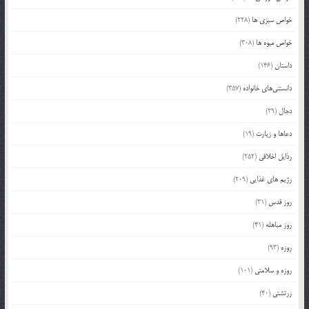
خواص سبزی ها
(228)
خواص میوه ها
(308)
داستان
(146)
دانستنی‌های خانواده
(357)
دجال
(29)
دعاها و زیارت
(19)
رذایل اخلاقی
(252)
رژیم های غذایی
(209)
روز قدس
(31)
روز مباهله
(41)
روزه
(93)
روزه و سلامتی
(101)
زرتشتی
(40)