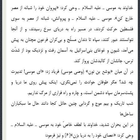
خداوند به موسي ـ عليه السلام ـ وحي كرد: «پيروان خود را شبانه از مصر
خارج كن». موسي ـ عليه السلام ـ و پيروانش، شبانه از مصر به سوي
فلسطين حركت كردند، در مسير راه به درياي سرخ رسيدند، و از آنجا
نتوانستند عبور كنند، سپاه تا دندان مسلّح و بي‎كران فرعون مچنان به پيش
مي‎آمد، شيون و غوغاي بني‎اسرائيل به آسمان رفت و نزديك بود از شدّت
ترس، جانشان از كالبدشان پرواز كند.
در آن ميان «يوشع بن نون» (وصي موسي) فرياد زد: «اي موسي! تدبيرت
چه شد؟ مگر طوفان حوادث را نمي‎نگري، اينك پيش‎ روي ما دريا و
پشت‎سرمان سپاه دشمن است، و چاره و راه فراري از مرگ نداريم.
شب تاريك و بيم موج و گردابي چنين حائل كجا دانند حال ما سبكباران
ساحل‎ها
در اين بحران شديد، خداوند با لطف خاصّ خود به موسي ـ عليه السلام ـ
وحي كرد: «عصاي خود را به دريا بزن»[6] و نيز فرمود: