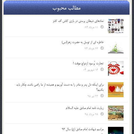
مطالب محبوب
نمادهای شیطان پرستی در بازی کلش آف کلنز
11 مرداد 94
خاطره ای از توسل به حضرت زهرا(س)
23 خرداد 94
تجارت پُرسود ازدواج موقت !
16 شهریور 04
براي اينكه دل پدر و مادر را به دست آوريم و هميشه از ما راضي باشند چكار بايد
بكنيم؟
23 تیر 95
زیارت نامه امام صادق علیه السلام
28 مرداد 95
مراسم شهادت امام صادق (ع) سال 93