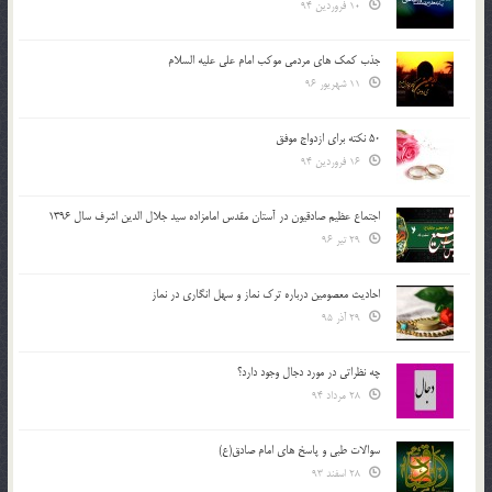
10 فروردین 94
جذب کمک های مردمی موکب امام علی علیه السلام
11 شهریور 96
50 نکته برای ازدواج موفق
16 فروردین 94
اجتماع عظیم صادقیون در آستان مقدس امامزاده سید جلال الدین اشرف سال 1396
29 تیر 96
احادیث معصومین درباره ترک نماز و سهل انگاری در نماز
29 آذر 95
چه نظراتی در مورد دجال وجود دارد؟
28 مرداد 94
سوالات طبی و پاسخ های امام صادق(ع)
28 اسفند 93