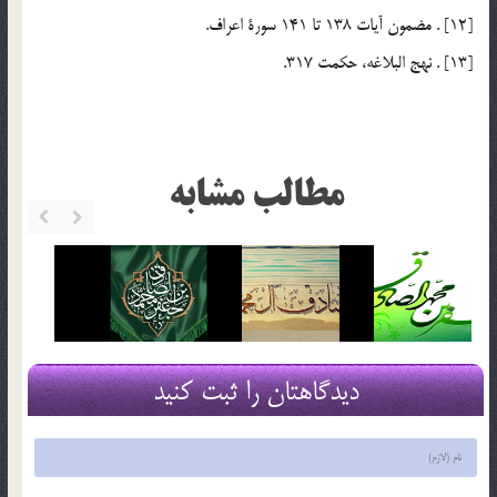
[12] . مضمون آيات 138 تا 141 سورة اعراف.
[13] . نهج البلاغه، حكمت 317.
مطالب مشابه
دیدگاهتان را ثبت کنید