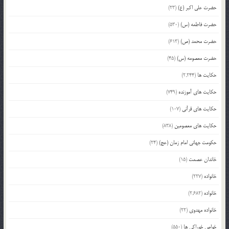
حضرت علی اکبر (ع)
(23)
حضرت فاطمه (س)
(530)
حضرت محمد (ص)
(613)
حضرت معصومه (س)
(45)
حکایت ها
(2,244)
حکایت های آموزنده
(749)
حکایت های قرآنی
(107)
حکایت های معصومین
(838)
حکومت جهانی امام زمان (عج)
(24)
خاندان عصمت
(15)
خانواده
(227)
خانواده
(2,682)
خانواده مهدوی
(22)
خواص خوراکی ها
(550)