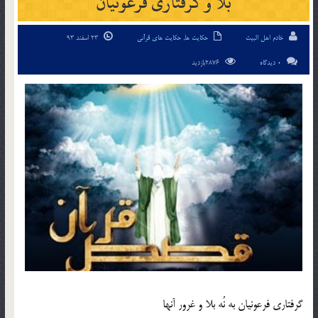
بلا و گرفتاری فرعونيان
خادم اهل البیت
حکایت ها
,
حکایت های قرآنی
23 اسفند 93
0 دیدگاه
2876بازدید
گرفتاري فرعونيان به نُه بلا و غرور آنها