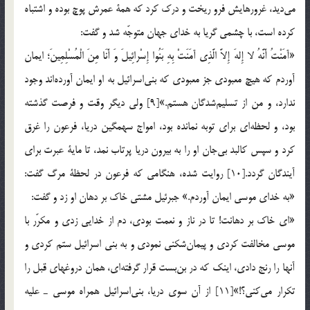
مي‎ديد، غرورهايش فرو ريخت و درك كرد كه همة عمرش پوچ بوده و اشتباه
كرده است، با چشمي گريا به خداي جهان متوجّه شد و گفت:
«آمَنْتُ أَنَّهُ لا إِلهَ إِلاَّ الَّذِي آمَنَتْ بِهِ بَنُوا إِسْرائِيلَ وَ أَنَا مِنَ الْمُسْلِمِينَ؛ ايمان
آوردم كه هيچ معبودي جز معبودي كه بني‎اسرائيل به او ايمان آورده‎اند وجود
ندارد، و من از تسليم‎شدگان هستم.»[9] ولي ديگر وقت و فرصت گذشته
بود، و لحظه‎اي براي توبه نمانده بود، امواج سهمگين دريا، فرعون را غرق
كرد و سپس كالبد بي‎جان او را به بيرون دريا پرتاب نمد، تا ماية عبرت براي
آيندگان گردد.[10] روايت شده، هنگامي كه فرعون در لحظة مرگ گفت:
«به خداي موسي ايمان آوردم.» جبرئيل مشتي خاك بر دهان او زد و گفت:
«اي خاك بر دهانت! تا در ناز و نعمت بودي، دم از خدايي زدي و مكرّر با
موسي مخالفت كردي و پيمان‎شكني نمودي و به بني اسرائيل ستم كردي و
آنها را رنج دادي، اينك كه در بن‎بست قرار گرفته‎اي، همان دروغهاي قبل را
تكرار مي‎كني؟!»[11] از آن سوي دريا، بني‎اسرائيل همراه موسي ـ عليه