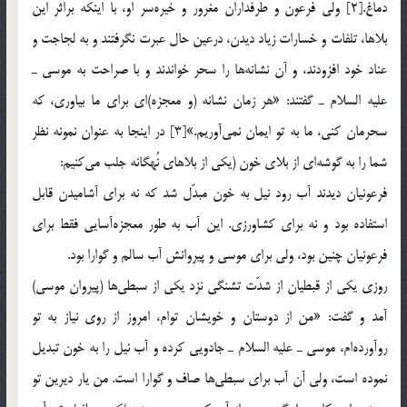
دماغ.[2] ولي فرعون و طرفداران مغرور و خيره‎سر او، با اينكه براثر اين
بلاها، تلفات و خسارات زياد ديدن، درعين حال عبرت نگرفتند و به لجاجت و
عناد خود افزودند، و آن نشانه‎ها را سحر خواندند و با صراحت به موسي ـ
عليه السلام ـ گفتند: «هر زمان نشانه (و معجزه)اي براي ما بياوري، كه
سحرمان كني، ما به تو ايمان نمي‎آوريم.»[3] در اينجا به عنوان نمونه نظر
شما را به گوشه‎اي از بلاي خون (يكي از بلاهاي نُهگانه جلب مي‎كنيم:
فرعونيان ديدند آب رود نيل به خون مبدّل شد كه نه براي آشاميدن قابل
استفاده بود و نه براي كشاورزي. اين آب به طور معجزه‎آسايي فقط براي
فرعونيان چنين بود، ولي براي موسي و پيروانش آب سالم و گوارا بود.
روزي يكي از قبطيان از شدّت تشنگي نزد يكي از سبطي‎ها (پيروان موسي)
آمد و گفت: «من از دوستان و خويشان توام، امروز از روي نياز به تو
روآورده‎ام، موسي ـ عليه السلام ـ جادويي كرده و آب نيل را به خون تبديل
نموده است، ولي آن آب براي سبطي‎ها صاف و گوارا است. من يار ديرين تو