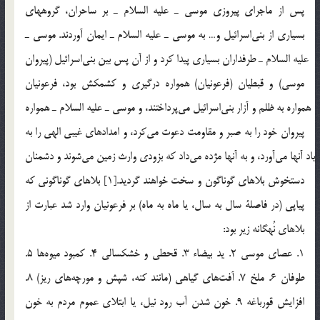
پس از ماجراي پيروزي موسي ـ عليه السلام ـ بر ساحران، گروههاي
بسياري از بني‎اسرائيل و… به موسي ـ عليه السلام ـ ايمان آوردند. موسي ـ
عليه السلام ـ طرفداران بسياري پيدا كرد و از آن پس بين بني‎اسرائيل (پيروان
موسي) و قبطيان (فرعونيان) همواره درگيري و كشمكش بود، فرعونيان
همواره به ظلم و آزار بني‎اسرائيل مي‎پرداختند، و موسي ـ عليه السلام ـ همواره
پيروان خود را به صبر و مقاومت دعوت مي‎كرد، و امدادهاي غيبي الهي را به
ياد آنها مي‎آورد، و به آنها مژده مي‎داد كه بزودي وارث زمين مي‎شوند و دشمنان
دستخوش بلاهاي گوناگون و سخت خواهند گرديد.[1] بلاهاي گوناگوني كه
پياپي (در فاصلة سال به سال، يا ماه به ماه) بر فرعونيان وارد شد عبارت از
بلاهاي نُهگانه زير بود:
1. عصاي موسي 2. يد بيضاء 3. قحطي و خشكسالي 4. كمبود ميوه‎ها 5.
طوفان 6. ملخ 7. آفت‎هاي گياهي (مانند كنه، شپش و مورچه‎هاي ريز) 8.
افزايش قورباغه 9. خون شدن آب رود نيل، يا ابتلاي عموم مردم به خون