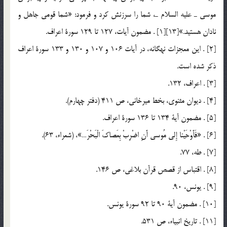
موسي ـ عليه السلام ـ، شما را سرزنش كرد و فرمود: «شما قومي جاهل و
نادان هستيد.»[13][1] . مضمون آيات، 127 تا 129 سورة اعراف.
[2] . اين معجزات نهگانه، در آيات 106 و 107 و 130 و 133 سورة اعراف
ذكر شده است.
[3] . اعراف، 132.
[4] . ديوان مثنوي، بخط ميرخاني، ص 411 (دفتر چهارم).
[5] . مضمون آية 134 تا 136 سورة اعراف.
[6] . «فَأَوْحَيْنا إِلى مُوسى أَنِ اضْرِبْ بِعَصاكَ الْبَحْرَ…»، (شعراء، 63).
[7] . طه، 77.
[8] . اقتباس از قصص قرآن بلاغي، ص 146.
[9] . يونس، 90.
[10] . مضمون آية 90 تا 92 سورة يونس.
[11] . تاريخ انبياء، ص 531.