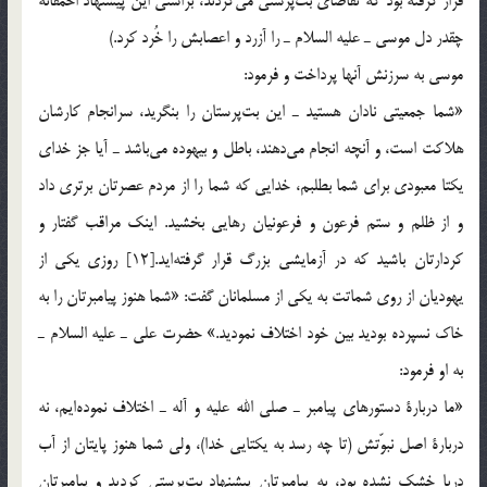
قرار گرفته بود كه تقاضاي بت‎پرستي مي‎كردند، براستي اين پيشنهاد احمقانه
چقدر دل موسي ـ عليه السلام ـ را آزرد و اعصابش را خُرد كرد.)
موسي به سرزنش آنها پرداخت و فرمود:
«شما جمعيتي نادان هستيد ـ اين بت‎پرستان را بنگريد، سرانجام كارشان
هلاكت است، و آنچه انجام مي‎دهند، باطل و بيهوده مي‎باشد ـ آيا جز خداي
يكتا معبودي براي شما بطلبم، خدايي كه شما را از مردم عصرتان برتري داد
و از ظلم و ستم فرعون و فرعونيان رهايي بخشيد. اينك مراقب گفتار و
كردارتان باشيد كه در آزمايشي بزرگ قرار گرفته‎ايد.[12] روزي يكي از
يهوديان از روي شماتت به يكي از مسلمانان گفت: «شما هنوز پيامبرتان را به
خاك نسپرده بوديد بين خود اختلاف نموديد.» حضرت علي ـ عليه السلام ـ
به او فرمود:
«ما دربارة دستورهاي پيامبر ـ صلي الله عليه و آله ـ اختلاف نموده‎ايم، نه
دربارة اصل نبوّتش (تا چه رسد به يكتايي خدا)، ولي شما هنوز پايتان از آب
دريا خشك نشده بود، به پيامبرتان پيشنهاد بت‎پرستي كرديد و پيامبرتان