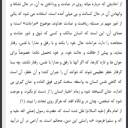
از احاديثي كه درباره ميانه روي در عبادت و پرداختن به آن، در حال نشاط و
وانهادن آن در حال كسالت و بي ميلي آمده است، استفاده مي شود كه يكي
از امور مهم در مسئله رياضت و عبادت خداوند، موضوع «مراعات» است؛ و
معناي آن، اين است كه انسان سالك و كسي كه ذوق و شور عبادت و
مجاهده را دارد، مراعات حال خود را بكند و با رفق و مدارا با نَفس، رفتار
نمايد، و پيش از طاقت و حالت خود، بر خود تحميل نكند؛ خصوصاً براي
جوان ها و تازه كارها، كه اگر آنها با رفق و مدارا با نفس، رفتار نكنند، چه بسا
گرفتار خطر عظيمي شوند كه نتوانند آن را جبران كنند؛ و آن خطر، آن است
كه گاهي نفس انسان به واسطه سخت گيري فوق العاده و عنان گيري بي
اندازه، عنان گسيخته شود و زمام اختيار انسان را از دست او بگيرد، و موجب
شود كه شخص، چنان در پرتگاه افتد كه هرگز روي نجات را نبيند. (1)
از امام باقر (عليه السلام) نقل شده است كه حضرت رسول (صلی الله عليه و
آله و سلم) فرمود: «به راستي اين دين، محكم است. به آرامي در آن درآييد