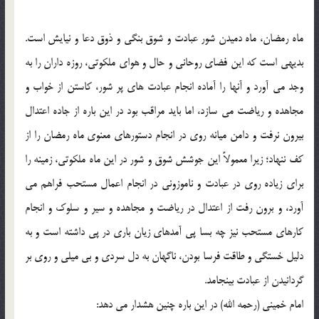
ماه رمضان، ماه دميدن شور عبادت و شوق بنگي و ذوق دعا و نيايش است.
بديهي است كه اين فضاي روحاني و حال و هواي ملكوتي، روزه داران را به
وجد مي آورد و آنها را آماده انجام عبادت هاي پر شور، كاستن از خواب و
مجاهده و رياضت مي سازد، اما بايد مراقب بود در اين باره از جاده اعتدال
بيرون نرفت و دامن ميانه روي در انجام دستورهاي معنوي ماه رمضان را از
كف ننهاد؛ زيرا معمولاً اين جوشش شوق و شور در اين ماه ملكوتي، زمينه را
براي زياده روي در عبادت و ناموزوني در انجام اعمال مستحب فراهم مي
آورد، و برون رفت از اعتدال در رياضت و مجاهده و سير و سلوك و انجام
كارهاي مستحب نيز چه بسا پي آمدهاي زيان باري در پي داشته است و به
دليل خستگي و طاقت فرسا بودن، ناگهان به دل سردي و بي ميلي و روي بر
گردانيدن از عبادت بينجامد.
امام خميني (رحمه الله) در اين باره چنين هشدار مي دهد: