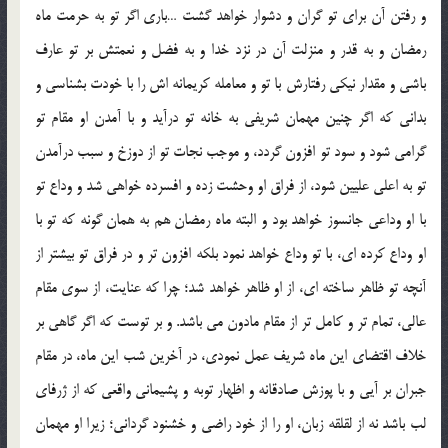
و رفتن آن براي تو گران و دشوار خواهد گشت …باري اگر تو به حرمت ماه
رمضان و به قدر و منزلت آن در نزد خدا و به فضل و نعمتش بر تو عارف
باشي و مقدار نيكي رفتارش با تو و معامله كريمانه اش را با خودت بشناسي و
بداني كه اگر چنين مهمان شريفي به خانه تو درآيد و با آمدن او مقام تو
گرامي شود و سود تو افزون گردد، و موجب نجات تو از دوزخ و سبب درآمدن
تو به اعلي عليين شود، از فراق او وحشت زده و افسرده خواهي شد و وداع تو
با او وداعي جانسوز خواهد بود و البته ماه رمضان هم به همان گونه كه تو با
او وداع كرده اي، با تو وداع خواهد نمود بلكه افزون تر و در فراق تو بيشتر از
آنچه تو ظاهر ساخته اي، از او ظاهر خواهد شد؛ چرا كه عنايت، از سوي مقام
عالي، تمام تر و كامل تر از مقام مادون مي باشد. و بر توست كه اگر گاهي بر
خلاف اقتضاي اين ماه شريف عمل نمودي، در آخرين شب اين ماه، در مقام
جبران بر آيي و با پوزش صادقانه و اظهار توبه و پشيماني واقعي كه از ژرفاي
لب باشد نه از لقلقه زبان، او را از خود راضي و خشنود گرداني؛ زيرا او مهمان