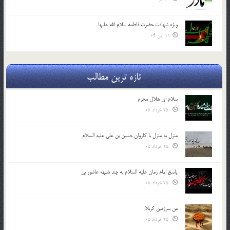
ویژه شهادت حضرت فاطمه سلام الله علیها
11 آبان 04
تازه ترین مطالب
سلام ای هلال محرم
25 خرداد 05
منزل به منزل با کاروان حسین بن علی علیه السلام
25 خرداد 05
پاسخ امام زمان علیه السلام به چند شبهه عاشورایی
25 خرداد 05
من سرزمین کربلا
25 خرداد 05