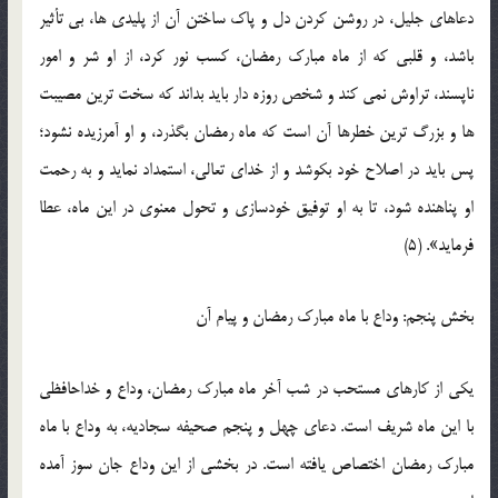
دعاهاي جليل، در روشن كردن دل و پاك ساختن آن از پليدي ها، بي تأثير
باشد، و قلبي كه از ماه مبارك رمضان، كسب نور كرد، از او شر و امور
ناپسند، تراوش نمي كند و شخص روزه دار بايد بداند كه سخت ترين مصيبت
ها و بزرگ ترين خطرها آن است كه ماه رمضان بگذرد، و او آمرزيده نشود؛
پس بايد در اصلاح خود بكوشد و از خداي تعالي، استمداد نمايد و به رحمت
او پناهنده شود، تا به او توفيق خودسازي و تحول معنوي در اين ماه، عطا
فرمايد». (5)
بخش پنجم: وداع با ماه مبارك رمضان و پيام آن
يكي از كارهاي مستحب در شب آخر ماه مبارك رمضان، وداع و خداحافظي
با اين ماه شريف است. دعاي چهل و پنجم صحيفه سجاديه، به وداع با ماه
مبارك رمضان اختصاص يافته است. در بخشي از اين وداع جان سوز آمده