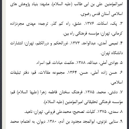
اميرالمؤمنين علي بن ابي طالب (عليه السلام). مشهد: بنياد پژوهش هاي
اسلامي آستان قدس رضوي.
3. پك، اسكات. 1376. عشق، راه كم گذر. ترجمه: مهدي مجردزاده
كرماني، تهران: مؤسسه فرهنگي راه بين.
4. تميمي آمدي، عبدالواحد. 1373. غررالحكم و دررالكلم، تهران: انتشارات
دانشگاه تهران.
5. جوادي آملي، عبدالله، 1388. حكمت عبادات. قم: اسراء.
6. حسن زاده آملي، حسن. 1364. مجموعه مقالات، قم: دفتر تبليغات
اسلامي.
7. دشتي، محمد. 1385. فرهنگ سخنان فاطمه زهرا (علیها السلام) قم:
مؤسسه فرهنگي تحقيقاتي اميرالمؤمنين (عليه السلام).
8. سعدي، 1375. كليات. تصحيح: محمدعلي فروغي. تهران: ناهيد.
9. سنايي غزنوي، ابوالمجد مجدود بن آدم، 1380. ديوان. به اهتمام: محمد