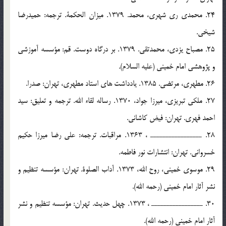
24. محمدي ري شهري، محمد. 1379. ميزان الحكمة. ترجمه: حميدرضا
شيخي.
25. مصباح يزدي، محمدتقي. 1379. بر درگاه دوست. قم: مؤسسه آموزشي
و پژوهشي امام خميني (عليه السلام).
26. مطهري، مرتضي. 1385. يادداشت هاي استاد مطهري، تهران: صدرا.
27. ملكي تبريزي، ميرزا جواد، 1370. رساله لقاء الله. ترجمه و تعليق: سيد
احمد فهري. تهران: فيض كاشاني.
28. ـــــــــــــــــ ، 1363. مراقبات. ترجمه: علي رضا ميرزا حكيم
خسرواني. تهران: انتشارات نور فاطمه.
29. موسوي خميني، روح الله، 1373. آداب الصلوة. تهران: مؤسسه تنظيم و
نشر آثار امام خميني (رحمه الله).
30. ـــــــــــــــــ ، 1373. چهل حديث. تهران: مؤسسه تنظيم و نشر
آثار امام خميني (رحمه الله).