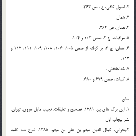
2. اصول كافي، ج ، ص 263.
3. همان.
4. همان، ص 264.
5. مراقبات، ج 2، صص 103 و 104.
6. همان، ج 2، بر گرفته از صص 105، 106، 108، 109، 111، 112 و
113.
7. خداحافظي .
8. كليات، صص 679 و 680.
منابع
1. اين برگ هاي پير. 1381. تصحيح و تعليقات: نجيب مايل هروي. تهران:
نشر نيچاپ اول.
2.بحراني، كمال الدين ميثم بن علي بن ميثم، 1385. شرح صد كلمه