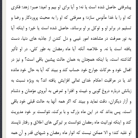
پيشرفتي حاصل شده است يا نه؛ و آيا براي او بيم و اميد؛ صبر؛ زهد؛ فكري
كه او را با خدا مأنوس سازد؛ و معرفتي كه او را به محبت پروردگار و رضا و
تسليم در برابر او و توكل بر او برساند، حاصل شده است يا خير؛ و اينكه آيا
به نور معرفت در مشاهده امور غيبي و دل كندن از جاذبه هاي دنيا، دست
يافته است يا نه. و خلاصه آنكه آيا ماه رمضان به طور كلي، در او تأثير
گذاشته است، يا اينكه همچنان به همان حالت پيشين باقي است؟ و نيز در
افعال خود و حركات جوارح خود حساب كند و ببيند كه آيا به حال خود مانده
اند يا در مراقبت احكام خداي تعالي افزايش يافته اند؟ به ويژه نسبت به
زبانش درباره دروغ گويي و غيبت و افترا و تعرض به آبروي مؤمنان و دشنام
و آزار ديگران، دقت نمايد و ببيند كه اگر همه آنها به حالت قبلي خود باقي
است، پس بداند كه در اين ماه بزرگ و با بركت، نتوانست بر خود مديريت
كند و اينكه نورانيت ماه رمضان نتوانست بر تيرگي هاي اخلاق و رفتار ناپسند
او غلبه كند؛ و الا ممكن نيست كه انوار ماه رمضان و شبهاي قدر و آن همه