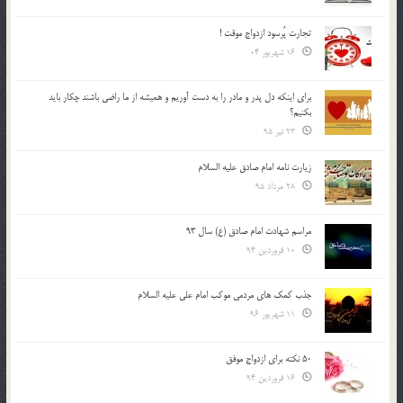
تجارت پُرسود ازدواج موقت !
16 شهریور 04
براي اينكه دل پدر و مادر را به دست آوريم و هميشه از ما راضي باشند چكار بايد
بكنيم؟
23 تیر 95
زیارت نامه امام صادق علیه السلام
28 مرداد 95
مراسم شهادت امام صادق (ع) سال 93
10 فروردین 94
جذب کمک های مردمی موکب امام علی علیه السلام
11 شهریور 96
50 نکته برای ازدواج موفق
16 فروردین 94