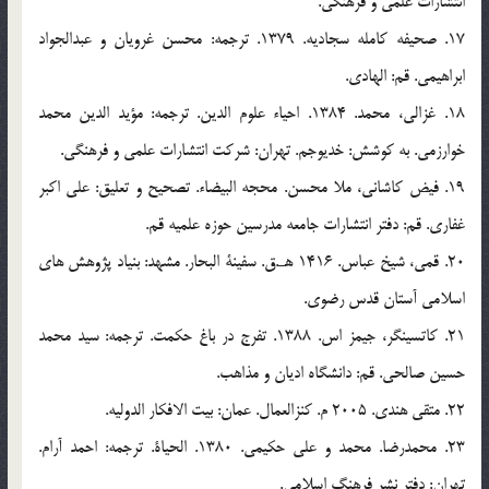
انتشارات علمي و فرهنگي.
17. صحيفه كامله سجاديه. 1379. ترجمه: محسن غرويان و عبدالجواد
ابراهيمي. قم: الهادي.
18. غزالي، محمد. 1384. احياء علوم الدين. ترجمه: مؤيد الدين محمد
خوارزمي. به كوشش: خديوجم. تهران: شركت انتشارات علمي و فرهنگي.
19. فيض كاشاني، ملا محسن. محجه البيضاء. تصحيح و تعليق: علي اكبر
غفاري. قم: دفتر انتشارات جامعه مدرسين حوزه علميه قم.
20. قمي، شيخ عباس. 1416 هـ.ق. سفينة البحار. مشهد: بنياد پژوهش هاي
اسلامي آستان قدس رضوي.
21. كاتسينگر، جيمز اس. 1388. تفرج در باغ حكمت. ترجمه: سيد محمد
حسين صالحي. قم: دانشگاه اديان و مذاهب.
22. متقي هندي. 2005 م. كنزالعمال. عمان: بيت الافكار الدوليه.
23. محمدرضا. محمد و علي حكيمي. 1380. الحياة. ترجمه: احمد آرام.
تهران: دفتر نشر فرهنگ اسلامي.