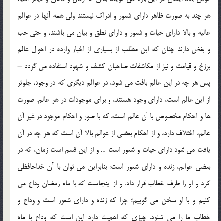
هر چند به صورت ظاهر داراي شعور و ادراك نيستند ولي همه آنها در عوالم
عاليه و بالا داراي حيات و شعور و داراي نطق و بيان مي باشند، و حتي حب
و بغض دارند چنان كه اين مطلب از بسياري از اخبار وارده در احوال عالم
برزخ و قيامت و نيز از مكاشفات صاحبان كشف و شهود استفاده مي گردد –
پس هر چه در اين عالم يافت مي شود، در عوالم ديگري كه در وجود، جلوتر
از اين عالم است، داراي وجود هستند، و براي موجودات در هر عالم، صورت
ها و احكام مخصوص با آن عالم است، كه با صور و احكام موجود در غير آن
عالم، اختلاف دارد، و از احكام بعضي از عوالم بالا آن است كه هر چه در آن
يافت مي شود داراي حيات و شعور است … و از اين قسم است زمان، كه در
بعضي عوالم، زنده و داراي شعور است؛ بنابراين مي توان با آن خداحافظي
كرد و او را طرف خطاب قرار داد. و از اينجاست كه با ماه رمضان وداع مي
كنيم و با او سخن مي گوييم؛ چرا كه زنده و داراي شعور است و وداع و
خطاب ما را مي شنود. چيزي كه اهميت دارد اين است كه وداع با ماه