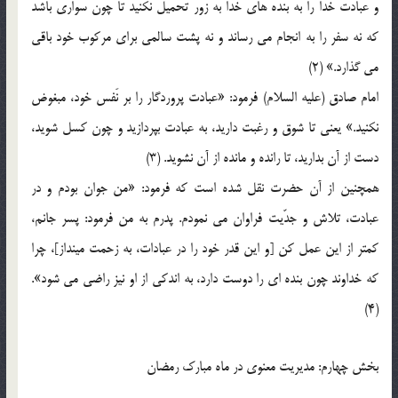
و عبادت خدا را به بنده هاي خدا به زور تحميل نكنيد تا چون سواري باشد
كه نه سفر را به انجام مي رساند و نه پشت سالمي براي مركوب خود باقي
مي گذارد.» (2)
امام صادق (عليه السلام) فرمود: «عبادت پروردگار را بر نَفس خود، مبغوض
نكنيد.» يعني تا شوق و رغبت داريد، به عبادت بپردازيد و چون كسل شويد،
دست از آن بداريد، تا رانده و مانده از آن نشويد. (3)
همچنين از آن حضرت نقل شده است كه فرمود: «من جوان بودم و در
عبادت، تلاش و جدّيت فراوان مي نمودم. پدرم به من فرمود: پسر جانم،
كمتر از اين عمل كن [و اين قدر خود را در عبادات، به زحمت مينداز]، چرا
كه خداوند چون بنده اي را دوست دارد، به اندكي از او نيز راضي مي شود».
(4)
بخش چهارم: مديريت معنوي در ماه مبارك رمضان