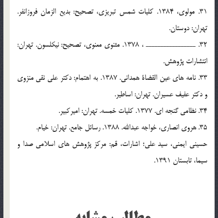
31. مولوي، 1384. كليات شمس تبريزي، تصحيح: بديع الزمان فروزانفر.
تهران: دوستان.
32. ـــــــــــــــــ ، 1378. مثنوي معنوي، تصحيح: نيكلسون. تهران:
انتشارات پژوهش.
33. نامه هاي عين القضاة همداني. 1387. به اهتمام: دكتر علي نقي منزوي
و دكتر عفيف عسيران. تهران: اساطير.
34. نظامي گنجه اي. 1377. كليات خمسه. تهران: اميركبير.
35. هروي انصاري، خواجه عبدالله. 1388. رسائل جامع. تهران: خيام.
حسيني ايمني، سيد علي؛ اشارات، قم: مرکز پژوهش هاي اسلامي صدا و
سيما، تابستان 1391.