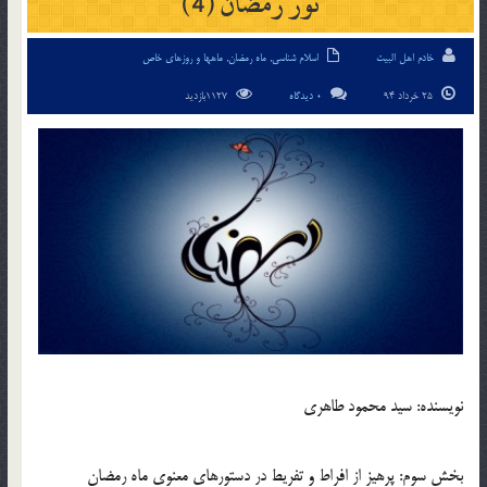
نور رمضان (4)
خادم اهل البیت
اسلام شناسی
,
ماه رمضان
,
ماهها و روزهای خاص
25 خرداد 94
0 دیدگاه
1127بازدید
نویسنده: سید محمود طاهری
بخش سوم: پرهيز از افراط و تفريط در دستورهاي معنوي ماه رمضان