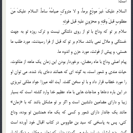
است:
السلام عليكَ غيرَ مودِّعٍ برماً، و لا متروكٍ صيامُهُ ساماً. السلام عليكَ مَنَ
مطلوبٍ قبلَ وقتِهِ و محزونٍ عليهِ قبل فوتِهِ
سلام بر تو كه وداع با تو از روي دلتنگي نيست و ترك روزه تو به جهت
خستگي و ملال نمي باشد. سلام بر تو كه قبل از فرا رسيدنت، مورد طلب ما
هستي، و پيش از فوتت، مورد حزن و اندوه ما.
پيام اصلي وداع با ماه رمضان، برخوردار بودن اين زمان يك ماهه از ملكوت،
حيات مندي و شعور است، به گونه اي كه همانند دعاي ياد شده، مي توان او
را مورد خطاب قرار داد و با او سخن گفت. آيت الله ميرزا جواد ملكي تبريزي
در اين باره دعاها و مناجات هايي با ماه عظيم خدا وارد گشته است كه بسيار
زيبا و داراي مضامين دلنشين است و اگر بر تو مشكل باشد كه با «زمان»
مانند يك جاندار داراي شعور و كسي كه يك ماه همنشين تو بوده، وداع
كني، پس به پاسخي كه سيد بن طاووس در كتاب اقبال خود آورده است
گوش بده. ايشان در اين باره مي گويند: بدان كه زمان و مكان و ديگر اشيا،