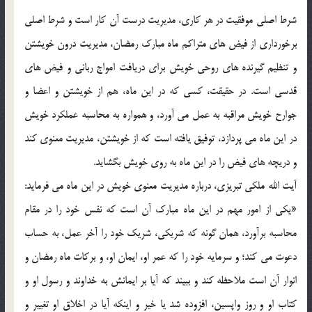
شرط اصلي موفقيت در هر كاري، مديريت درست آن كار است و شرط اصلي
برخورداري از فيض هاي متراكم ماه مبارك رمضان، مديريت درون خويشتن
و تنظيم گيرنده هاي روحي خويش براي دريافت امواج رباني و فيض هاي
قدسي است. در حقيقت، كسي كه در اين ماه، هم از خویشتن و اعضا و
جوارح خويش مراقبه به عمل مي آورد، و همواره به محاسبه عملكرد خويش
در اين ماه مي پردازد، توفيق يافته است كه از خويشتن، مديريت معنوي كند
و دريچه هاي فيض را در اين ماه به روي خويش بگشايد.
آيت الله ملكي تبريزي، درباره مديريت معنوي خويش در اين ماه مي فرمايد:
«يكي از امور مهم در اين ماه مبارك آن است كه نفس خود را در مقام
محاسبه برآورد، همان گونه كه شريكي، شريك خود را آخر عمل، به حساب
دعوت مي كند؛ و سرمايه خود را كه عمر او، ايمان او، و بركات ماه رمضان و
انوار آن است ملاحظه كند و ببيند كه آيا بر ايمانش به خداوند و رسول او و
كتاب او و روز واپسين، افزوده شد يا خير و اينكه آيا در اخلاق او تغيير و