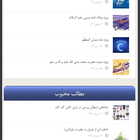
2 بهمن 04
ویژه میلاد امام حسین علیه السلام
2 بهمن 04
ویژه ماه شعبان المعظّم
28 دی 04
ویژه مبعث حضرت محمد صلی الله علیه و اله و سلم
25 دی 04
مطالب محبوب
نمادهای شیطان پرستی در بازی کلش آف کلنز
11 مرداد 94
خاطره ای از توسل به حضرت زهرا(س)
23 خرداد 94