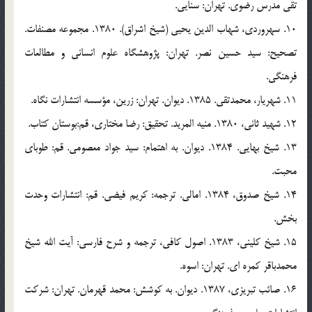
تقي مدرس رضوي. تهران: سنايي.
10. سهروردي، شهاب الدين يحيي (شيخ اشراق). 1380. مجموعه مصنفات.
تصحيح: سيد حسين نصر. تهران: پژوهشگاه علوم انساني و مطالعات
فرهنگي.
11. شهريار، محمدتقي. 1385. ديوان. تهران: زرين، مؤسسه انتشارات نگاه.
12. شهيد ثاني، 1380. منيه المريد. تحقيق: رضا مختاري، قم:بوستان کتاب.
13. شیخ بهایی. 1384. دیوان. به اهتمام: سید جواد معصومی. قم: طوباي
محبت.
14. شيخ صدوق، 1384. امالي. ترجمه: كريم فيضي. قم: انتشارات وحدت
بخش.
15. شيخ كليني، 1383. اصول كافي، ترجمه و شرح فارسي: آيت الله شيخ
محمدباقر كمره اي. تهران: اسوه.
16. صائب تبريزي، 1387. ديوان. به كوشش: محمد قهرمان. تهران: شركت