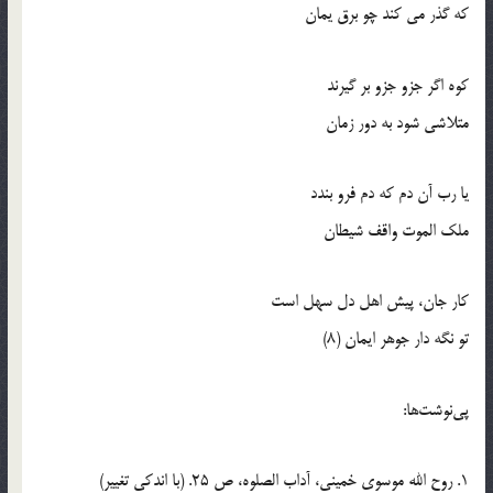
كه گذر مي كند چو برق يمان
كوه اگر جزو جزو بر گيرند
متلاشي شود به دور زمان
يا رب آن دم كه دم فرو بندد
ملك الموت واقف شيطان
كار جان، پيش اهل دل سهل است
تو نگه دار جوهر ايمان (8)
پي‌نوشت‌ها:
1. روح الله موسوي خميني، آداب الصلوه، ص 25. (با اندكي تغيير)