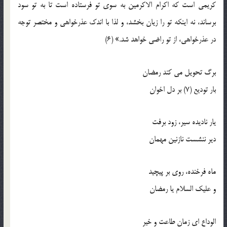
كريمي است كه اكرام الاكرمين به سوي تو فرستاده است تا به تو سود
برساند، نه اينكه تو را زيان بخشد، و لذا با اندك عذرخواهي و مختصر توجه
در عذرخواهي، از تو راضي خواهد شد.» (6)
برگ تحويل مي كند رمضان
بار توديع (7) بر دل اخوان
يار ناديده سير، زود برفت
دير ننشست نازنين مهمان
ماه فرخنده، روي بر پيچيد
و عليك السلام يا رمضان
الوداع اي زمان طاعت و خير