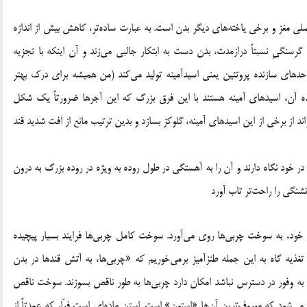
اصلی مغز و برخی یاخته‌های دیگر بدن است. به عبارت ساده‌تر، کاهش بیش از اندازه
 گرسنگیِ نسبتاً درازمدت، بدن دست به ابتکار جالبی می‌زند و آن اینکه با تجزیه
احدهای سازنده پروتئین یعنی اسیدآمینه تولید می‌کند (من همیشه برای درک بهتر
ده آن، اسیدهای آمینه هستند با این فرق بزرگ که این آجرها ضرورتاً یک شکل
ند از برخی از این اسیدهای آمینه، گلوکز بسازد و بدین ترتیب مانع از افت شدید قند
را در خود نگاه دارند و آن را به آهستگی در طول روده به ویژه در روده بزرگ به درون
شنگی را راحت‌تر تاب آورد
ز خود، به سوخت چربی‌ها روی می‌آورد. سوخت کامل چربی‌ها فرایند بسیار پیچیده
ذیه گاه به این جمله طنزآمیز برمی‌خوریم که «چربی‌ها، به آتش قندها در بدن
 به وفور در دسترس نباشد امکان دارد چربی‌ها به طور ناقص بسوزند. سوخت ناقص
 می‌شود که معروف‌ترین آن‌ها «استون» است. استن ماده‌ای است فرّار که عمدتاً از