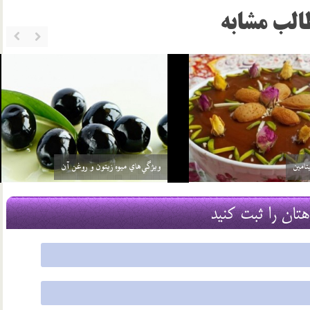
الب مشابه
ويژگي هاي خانواده در جامعه اسوه ي اسلام
29 اسفند 03
هتان را ثبت کنید