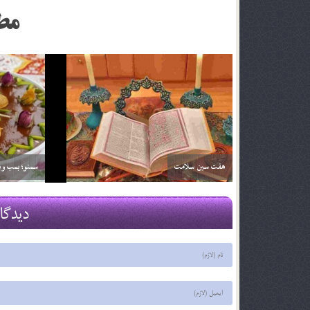
مط
خواص آلبالو
خواص آناناس
29 اسفند 03
29 اسفند 03
دیدگا