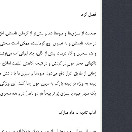
فصل گرما
صحبت از سبزی‌ها و میوه‌ها شد و پیش‌تر از گرمای تابستان. افز
در میانه تابستان و به تعبیری اوج گرماست، ممکن است سختی تا
وعده سحری و گاه درست پیش از اذان، چند لیوانی آب می‌نوشند
ناگهانی حجم خونِ در گردش و در نتیجه کاهش غلظت املاح خو
زمانی از طریق ادرار دفع می‌شود. میوه‌ها و سبزی‌ها با داشتن م
روده به ویژه در روده بزرگ به درون خون رها کنند. این ویژگی
یک سهم میوه یا سبزی (و ترجیحاً هر دو باهم) در وعده سحری 
آداب تغذیه در ماه مبارک
هر سال حوالی ماه رمضان از من و دیگر همکارانم می‌پرسند 