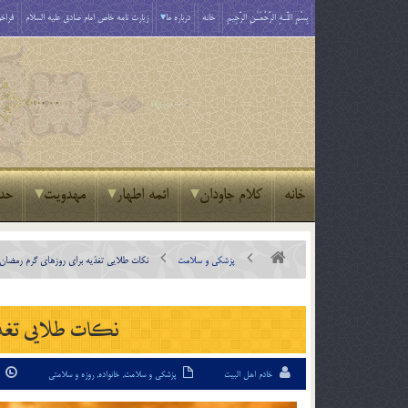
بِسْمِ اللَّـهِ الرَّحْمَـٰنِ الرَّحِيمِ
خانه
درباره ما
زیارت نامه خاص امام صادق علیه السلام
فراخو
خانه
کلام جاودان
ائمه اطهار
مهدویت
حد
پزشکی و سلامت
نکات طلایی تغذیه برای روزهای گرم رمضان
نکات طلایی تغذ
خادم اهل البیت
پزشکی و سلامت
,
خانواده
,
روزه و سلامتی
26 خ