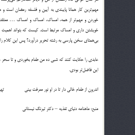
مهم‌ترین کار همانا پایبندی به آیین و فلسفه رمضان است و ه
خوردن و مهم‌تر از همه، امساک، امساک و امساک … معتقدم
خویشتن داری و امساک مرتبط است. کیست که بتواند اهمیت امسا
بی‌همتای سخن پارسی به رشته تحریر درآورد؟ پس این کلام را با
عابدی را حکایت کنند که شبی ده من طعام بخوردی و تا سحر ختم
این فاضل‌تر بودی.
اندرون از طعام خالی دار تا در او نور معرفت بینی تهی از
منبع: ماهنامه دنیای تغذیه – دکتر تیرنگ نیستانی