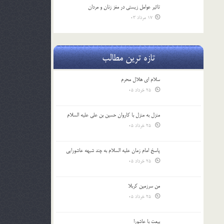
تاثیر عوامل زيستي در مغز زنان و مردان
17 مرداد 03
تازه ترین مطالب
سلام ای هلال محرم
25 خرداد 05
منزل به منزل با کاروان حسین بن علی علیه السلام
25 خرداد 05
پاسخ امام زمان علیه السلام به چند شبهه عاشورایی
25 خرداد 05
من سرزمین کربلا
25 خرداد 05
بیعت با عاشورا