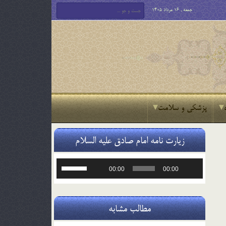
جمعه , 16 مرداد 1405
پزشکی و سلامت
زیارت نامه امام صادق علیه السلام
پخش‌کننده
برای
00:00
00:00
صوت
افزایش
یا
کاهش
صدا
مطالب مشابه
از
کلیدهای