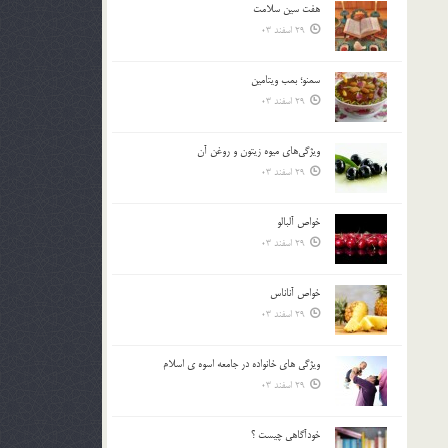
هفت سين سلامت
بالا
29 اسفند 03
و
پایین
استفاده
سمنو؛ بمب ويتامين
کنید.
29 اسفند 03
ويژگي‌هاي ميوه زيتون و روغن آن
29 اسفند 03
خواص آلبالو
29 اسفند 03
خواص آناناس
29 اسفند 03
ويژگي هاي خانواده در جامعه اسوه ي اسلام
29 اسفند 03
خودآگاهى چيست ؟