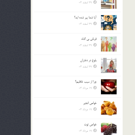
29 اسفند 03
آیا شما پیر شده اید؟
29 اسفند 03
قرباني بي گناه
29 اسفند 03
بلوغ در دختران
29 اسفند 03
چرا از سيب غافليم؟
19 مرداد 03
خواص انجير
19 مرداد 03
خواص توت
19 مرداد 03