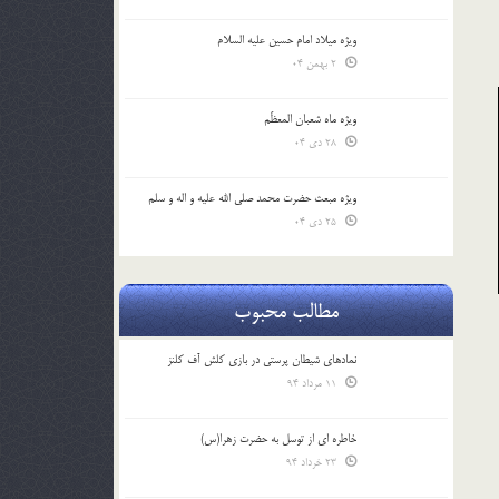
ویژه میلاد امام حسین علیه السلام
2 بهمن 04
ویژه ماه شعبان المعظّم
28 دی 04
ویژه مبعث حضرت محمد صلی الله علیه و اله و سلم
25 دی 04
مطالب محبوب
نمادهای شیطان پرستی در بازی کلش آف کلنز
11 مرداد 94
خاطره ای از توسل به حضرت زهرا(س)
23 خرداد 94