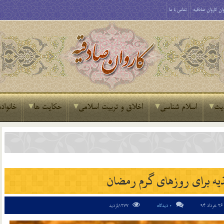
ان کاروان صادقیه
تماس با ما
یث
اسلام شناسی
اخلاق و تربیت اسلامی
حکایت ها
خانواده
یه برای روزهای گرم رمضان
رداد 94
0 دیدگاه
1277بازدید