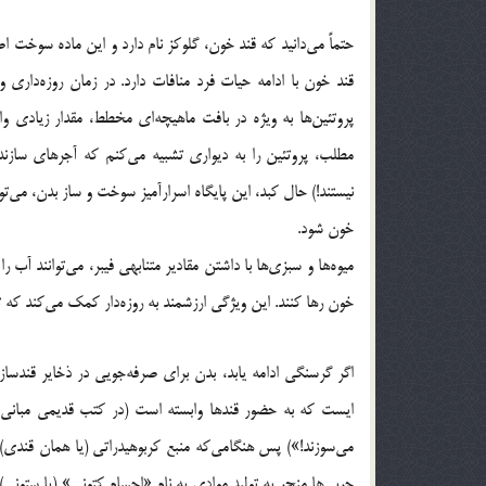
حتماً می‌دانید که قند خون، گلوکز نام دارد و این ماده سوخت 
قند خون با ادامه حیات فرد منافات دارد. در زمان روزه‌داری و
پروتئین‌ها به ویژه در بافت ماهیچه‌ای مخطط، مقدار زیادی و
مطلب، پروتئین را به دیواری تشبیه می‌کنم که آجرهای سازن
نیستند!) حال کبد، این پایگاه اسرارآمیز سوخت و ساز بدن، می‌توا
خون شود.
میوه‌ها و سبزی‌ها با داشتن مقادیر متنابهی فیبر، می‌توانند آب 
خون رها کنند. این ویژگی ارزشمند به روزه‌دار کمک می‌کند که ت
اگر گرسنگی ادامه یابد، بدن برای صرفه‌جویی در ذخایر قندسا
ایست که به حضور قندها وابسته است (در کتب قدیمی مبانی تغ
می‌سوزند!») پس هنگامی‌که منبع کربوهیدراتی (یا همان قندی)
چربی‌ها منجر به تولید موادی به نام «اجسام کتونی» (یا ستونی)