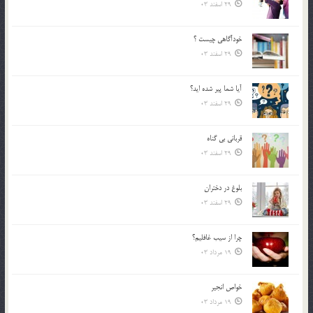
29 اسفند 03
خودآگاهى چيست ؟
29 اسفند 03
آیا شما پیر شده اید؟
29 اسفند 03
قرباني بي گناه
29 اسفند 03
بلوغ در دختران
29 اسفند 03
چرا از سيب غافليم؟
19 مرداد 03
خواص انجير
19 مرداد 03