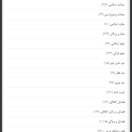
عبادات اسلامی
(627)
عبادات و فروع دین
(34)
عقاید اسلامی
(70)
علما و بزرگان
(224)
علوم اسلامی
(43)
علوم قرآنی
(343)
عید غدیر خم
(185)
عید فطر
(35)
عید نوروز
(45)
غیبت امام
(291)
فضایل اخلاقی
(183)
فضایل و رذایل اخلاقی
(168)
فضایل و ویژگی ها
(10)
فقه و احکام شرعی
(340)