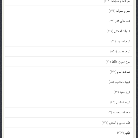
سوالات و شبهات
(420)
سیر و سلوک
(274)
شب های قدر
(46)
شبهات اخلاقی
(217)
شرح احادیث
(51)
شرح حدیث
(550)
شرح دیوان حافظ
(11)
شناخت امام
(440)
شهید دستغیب
(38)
شیخ مفید
(42)
شیعه شناسی
(69)
صحیفه سجادیه
(4)
طب سنتی و گیاهی
(147)
ظهور
(334)