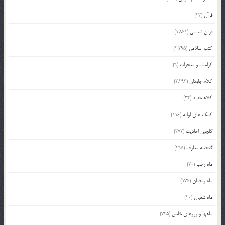
قرآن
(23)
قرآن شناسی
(1,861)
کتب اسلامی
(2,295)
کرامات و معجزات
(9)
کلام جاودان
(2,293)
کلام جدید
(34)
کمک های اولیه
(116)
گلچین احادیث
(372)
گنجینه معارف
(495)
ماه رجب
(20)
ماه رمضان
(176)
ماه شعبان
(20)
ماهها و روزهای خاص
(745)