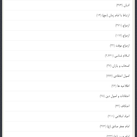
ادیان
(474)
ارتباط با امام زمان (عج)
(14)
ازدواج
(371)
ازدواج
(117)
ازدواج موقت
(32)
اسلام شناسی
(2,661)
اصحاب و یاران
(37)
اصول اعتقادی
(777)
اطلاعیه ها
(26)
اعتقادات و اصول دین
(28)
اعتکاف
(43)
اعیاد اسلامی
(211)
امام جعفر صادق (ع)
(372)
امام حسن (ع)
(233)