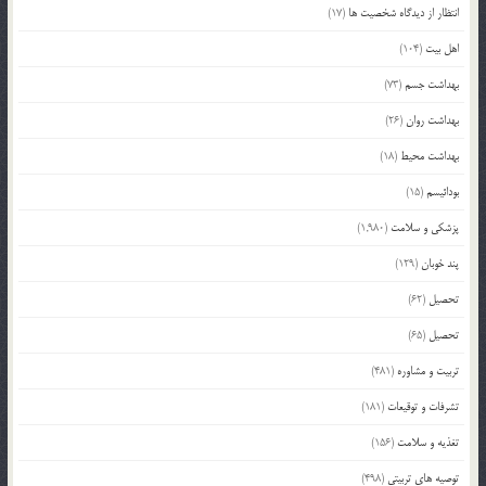
انتظار از دیدگاه شخصیت ها
(17)
اهل بیت
(104)
بهداشت جسم
(73)
بهداشت روان
(26)
بهداشت محیط
(18)
بودائیسم
(15)
پزشکی و سلامت
(1,980)
پند خوبان
(129)
تحصیل
(62)
تحصیل
(65)
تربیت و مشاوره
(481)
تشرفات و توقیعات
(181)
تغذیه و سلامت
(156)
توصیه های تربیتی
(498)