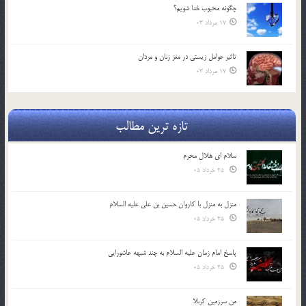
چگونه محبوب خدا شويم؟
17 مرداد 03
تاثیر عوامل زيستي در مغز زنان و مردان
17 مرداد 03
تازه ترین مطالب
سلام ای هلال محرم
25 خرداد 05
منزل به منزل با کاروان حسین بن علی علیه السلام
25 خرداد 05
پاسخ امام زمان علیه السلام به چند شبهه عاشورایی
25 خرداد 05
من سرزمین کربلا