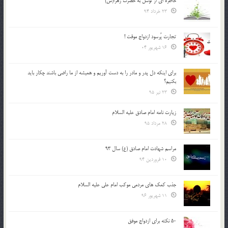
خاطره ای از توسل به حضرت زهرا(س)
23 خرداد 94
تجارت پُرسود ازدواج موقت !
16 شهریور 04
براي اينكه دل پدر و مادر را به دست آوريم و هميشه از ما راضي باشند چكار بايد
بكنيم؟
23 تیر 95
زیارت نامه امام صادق علیه السلام
28 مرداد 95
مراسم شهادت امام صادق (ع) سال 93
10 فروردین 94
جذب کمک های مردمی موکب امام علی علیه السلام
11 شهریور 96
50 نکته برای ازدواج موفق