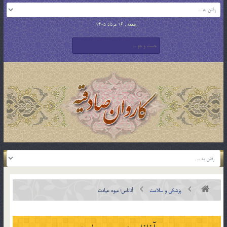
جمعه , 16 مرداد 1405
پزشکی و سلامت
آناناس؛‌ میوه‌ عیادت