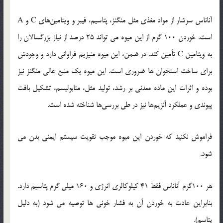
آناناس سرشار از مواد مغذی مثل منگنز، پتاسیم، فیبر و ویتامین‌های C و A
است. خوردن 100 گرم از این میوه می ‌تواند 25 درصد از نیاز بزرگسالان را
به ویتامین C تأمین كند. در ضمن، این میوه منیزیم فراوانی دارد و وجودش
برای ساخت استخوان ‌ها ضروری است. این میوه یک منبع عالی منگنز نیز
بوده و اثرات این ماده معدنی بر رشد، تولید مثل، متابولیسم، تشکیل بافت
پیوندی و عملکرد آنزیم‌ها نیز در طی بررسی‌ها شناخته شده است.
فراموش نكنید كه خوردن این میوه موجب تقویت سیستم ایمنی بدن می
‌شود.
هر 100گرم آناناس فقط 41 کیلوکالری انرژی و 160 میلی‌ گرم پتاسیم دارد.
بنابراین عادت به خوردن آن به فشار خونی‌ ها توصیه می ‌شود (به دلیل
پتاسم).