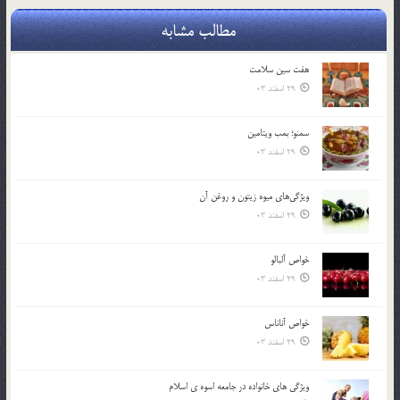
مطالب مشابه
هفت سين سلامت
29 اسفند 03
سمنو؛ بمب ويتامين
29 اسفند 03
ويژگي‌هاي ميوه زيتون و روغن آن
29 اسفند 03
خواص آلبالو
29 اسفند 03
خواص آناناس
29 اسفند 03
ويژگي هاي خانواده در جامعه اسوه ي اسلام