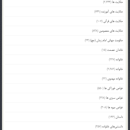
حکایت ها
(2,244)
حکایت های آموزنده
(749)
حکایت های قرآنی
(107)
حکایت های معصومین
(838)
حکومت جهانی امام زمان (عج)
(24)
خاندان عصمت
(15)
خانواده
(227)
خانواده
(2,682)
خانواده مهدوی
(22)
خواص خوراکی ها
(550)
خواص سبزی ها
(228)
خواص میوه ها
(308)
داستان
(146)
دانستنی‌های خانواده
(357)