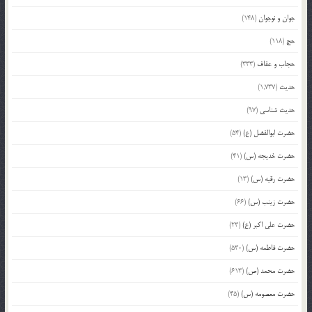
جوان و نوجوان
(148)
حج
(118)
حجاب و عفاف
(333)
حدیث
(1,737)
حدیث شناسی
(97)
حضرت ابوالفضل (ع)
(54)
حضرت خدیجه (س)
(41)
حضرت رقیه (س)
(13)
حضرت زینب (س)
(66)
حضرت علی اکبر (ع)
(23)
حضرت فاطمه (س)
(530)
حضرت محمد (ص)
(613)
حضرت معصومه (س)
(45)