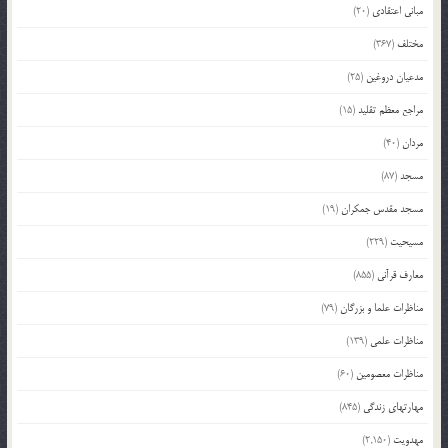
مبانی اعتقادی
(20)
مختلف
(367)
مدعیان دروغین
(25)
مراجع معظم تقلید
(15)
مردان
(40)
مسجد
(87)
مسجد مقدس جمکران
(19)
مسیحیت
(229)
معارف قرآنی
(855)
مناظرات علما و بزرگان
(79)
مناظرات علمی
(139)
مناظرات معصومین
(60)
مهارتهای زندگی
(845)
مهدویت
(2,150)