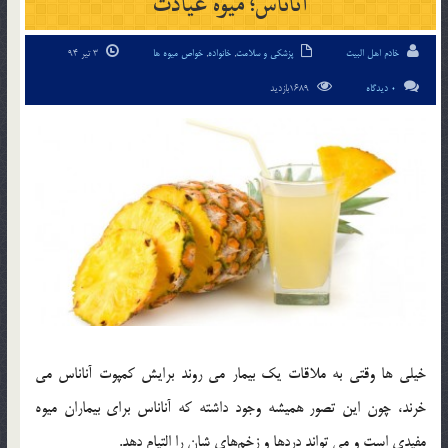
آناناس؛‌ میوه‌ عیادت
خادم اهل البیت
پزشکی و سلامت
,
خانواده
,
خواص میوه ها
3 تیر 94
0 دیدگاه
1689بازدید
خیلی‌ ها وقتی به ملاقات یک بیمار می ‌روند برایش کمپوت آناناس می
‌خرند، چون این تصور همیشه وجود داشته كه آناناس برای بیماران میوه
مفیدی است و می ‌تواند دردها و زخم‌های شان را التیام دهد.