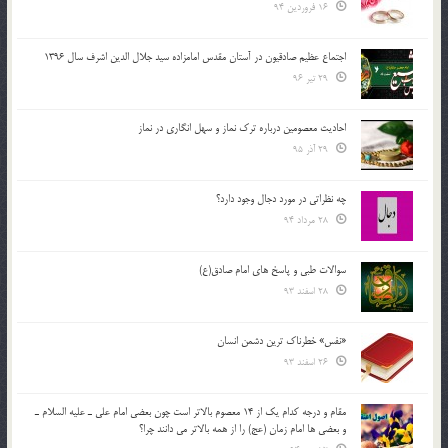
16 فروردین 94
اجتماع عظیم صادقیون در آستان مقدس امامزاده سید جلال الدین اشرف سال 1396
29 تیر 96
احادیث معصومین درباره ترک نماز و سهل انگاری در نماز
29 آذر 95
چه نظراتی در مورد دجال وجود دارد؟
28 مرداد 94
سوالات طبی و پاسخ های امام صادق(ع)
28 اسفند 93
«نفس» خطرناک ترین دشمن انسان
26 اسفند 93
مقام و درجه كدام يك از 14 معصوم بالاتر است چون بعضي امام علي ـ عليه السلام ـ
و بعضي ها امام زمان (عج) را از همه بالاتر مي دانند چرا؟