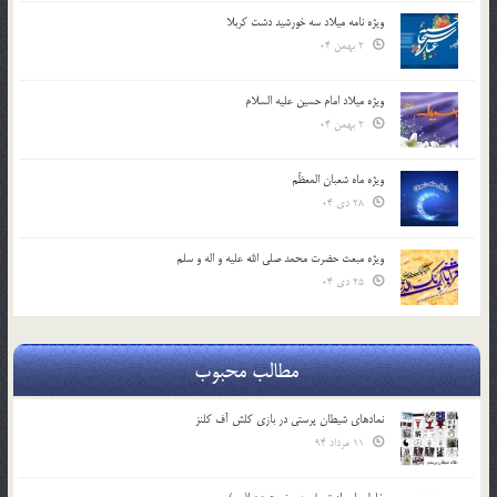
ویژه نامه میلاد سه خورشید دشت کربلا
2 بهمن 04
ویژه میلاد امام حسین علیه السلام
2 بهمن 04
ویژه ماه شعبان المعظّم
28 دی 04
ویژه مبعث حضرت محمد صلی الله علیه و اله و سلم
25 دی 04
مطالب محبوب
نمادهای شیطان پرستی در بازی کلش آف کلنز
11 مرداد 94