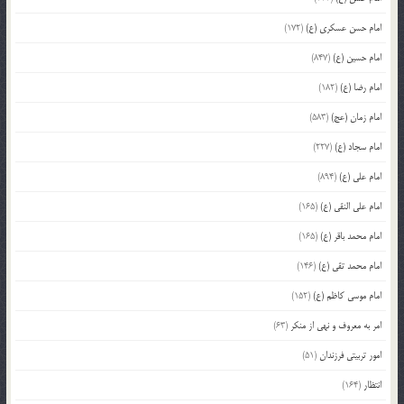
امام حسن عسکری (ع)
(172)
امام حسین (ع)
(847)
امام رضا (ع)
(182)
امام زمان (عج)
(583)
امام سجاد (ع)
(227)
امام علی (ع)
(894)
امام علی النقی (ع)
(165)
امام محمد باقر (ع)
(165)
امام محمد تقی (ع)
(146)
امام موسی کاظم (ع)
(152)
امر به معروف و نهی از منکر
(63)
امور تربیتی فرزندان
(51)
انتظار
(164)