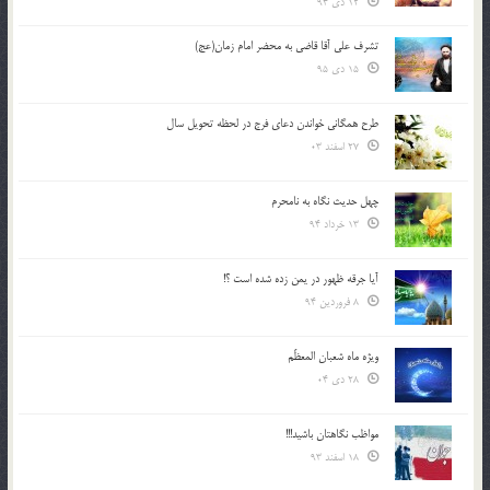
12 دی 94
تشرف علي آقا قاضي به محضر امام زمان(عج)
15 دی 95
طرح همگانی خواندن دعای فرج در لحظه تحویل سال
27 اسفند 03
چهل حدیث نگاه به نامحرم
13 خرداد 94
آیا جرقه ظهور در یمن زده شده است ؟!
8 فروردین 94
ویژه ماه شعبان المعظّم
28 دی 04
مواظب نگاهتان باشید!!!
18 اسفند 93