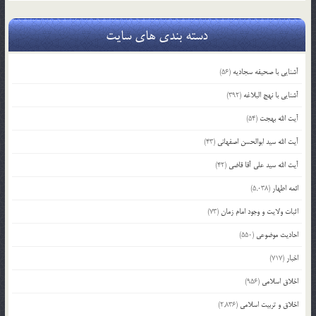
دسته بندی های سایت
آشنایی با صحیفه سجادیه
(56)
آشنایی با نهج البلاغه
(392)
آیت الله بهجت
(54)
آیت الله سید ابوالحسن اصفهانی
(43)
آیت الله سید علی آقا قاضی
(42)
ائمه اطهار
(5,038)
اثبات ولایت و وجود امام زمان
(73)
احادیث موضوعی
(550)
اخبار
(717)
اخلاق اسلامی
(956)
اخلاق و تربیت اسلامی
(2,836)