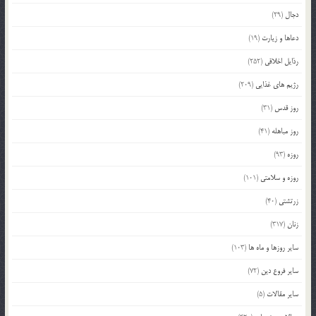
دجال
(29)
دعاها و زیارت
(19)
رذایل اخلاقی
(252)
رژیم های غذایی
(209)
روز قدس
(31)
روز مباهله
(41)
روزه
(93)
روزه و سلامتی
(101)
زرتشتی
(40)
زنان
(317)
سایر روزها و ماه ها
(103)
سایر فروع دین
(72)
سایر مقالات
(5)