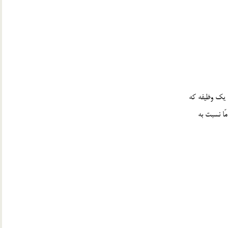
ن يك وظيفه كه
ّا نسبت به