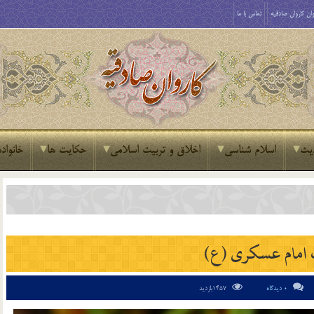
ان کاروان صادقیه
تماس با ما
یث
اسلام شناسی
اخلاق و تربیت اسلامی
حکایت ها
خانواده
امام عسکری (ع)
0 دیدگاه
1457بازدید