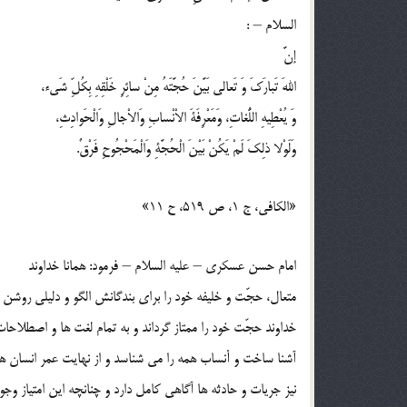
السلام – :
إنَّ
اللهَ تَبارَكَ وَ تَعالي بَيَّنَ حُجَّتَهُ مِنْ سائِرِ خَلْقِهِ بِكُلِّ شَيء،
وَ يُعْطِيهِ اللُّغاتِ، وَمَعْرِفَةَ الاْنْسابِ وَالاْجالِ وَالْحَوادِثِ،
وَلَوْلا ذلِكَ لَمْ يَكُنْ بَيْنَ الْحُجَّةِ وَالْمَحْجُوحِ فَرْقٌ.
«الكافي، ج 1، ص 519، ح 11»
امام حسن عسكري – عليه السلام – فرمود: همانا خداوند
متعال، حجّت و خليفه خود را براي بندگانش الگو و دليلي روشن 
خداوند حجّت خود را ممتاز گرداند و به تمام لغت ها و اصطلاحات 
آشنا ساخت و أنساب همه را مي شناسد و از نهايت عمر انسان ه
نيز جريات و حادثه ها آگاهي كامل دارد و چنانچه اين امتياز وجو