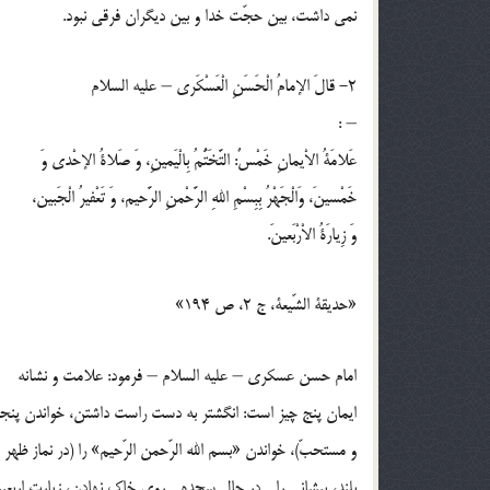
نمي داشت، بين حجّت خدا و بين ديگران فرقي نبود.
2- قالَ الإمامُ الْحَسَنِ الْعَسْكَري – عليه السلام
– :
عَلامَةُ الاْيمانِ خَمْسٌ: التَّخَتُّمُ بِالْيَمينِ، وَ صَلاةُ الإحْدي وَ
خَمْسينَ، وَالْجَهْرُ بِبِسْمِ اللهِ الرَّحْمنِ الرَّحيم، وَ تَعْفيرُ الْجَبين،
وَ زِيارَةُ الاْرْبَعينَ.
«حديقة الشّيعة، ج 2، ص 194»
امام حسن عسكري – عليه السلام – فرمود: علامت و نشانه
ايمان پنج چيز است: انگشتر به دست راست داشتن، خواندن پنج
و مستحبّ)، خواندن «بسم الله الرّحمن الرّحيم» را (در نماز ظهر
بلند، پيشاني را ـ در حال سجده ـ روي خاك نهادن، زيارت اربع