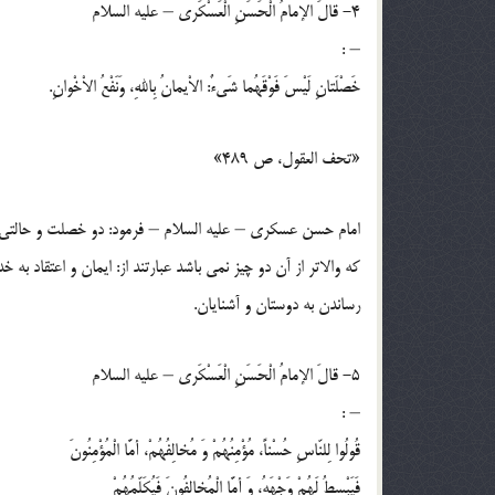
4- قالَ الإمامُ الْحَسَنِ الْعَسْكَري – عليه السلام
– :
خَصْلَتانِ لَيْسَ فَوْقَهُما شَيءٌ: الاْيمانُ بِاللهِ، وَنَفْعُ الاْخْوانِ.
«تحف العقول، ص 489»
امام حسن عسكري – عليه السلام – فرمود: دو خصلت و حالتي
كه والاتر از آن دو چيز نمي باشد عبارتند از: ايمان و اعتقاد به خد
رساندن به دوستان و آشنايان.
5- قالَ الإمامُ الْحَسَنِ الْعَسْكَري – عليه السلام
– :
قُولُوا لِلنّاسِ حُسْناً، مُؤْمِنُهُمْ وَ مُخالِفُهُمْ، أمَّا الْمُؤْمِنُونَ
فَيَبْسِطُ لَهُمْ وَجْهَهُ، وَ أمَّا الْمُخالِفُونَ فَيُكَلِّمُهُمْ