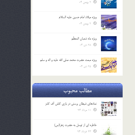
2 بهمن 04
ویژه میلاد امام حسین علیه السلام
2 بهمن 04
ویژه ماه شعبان المعظّم
28 دی 04
ویژه مبعث حضرت محمد صلی الله علیه و اله و سلم
25 دی 04
مطالب محبوب
نمادهای شیطان پرستی در بازی کلش آف کلنز
11 مرداد 94
خاطره ای از توسل به حضرت زهرا(س)
23 خرداد 94