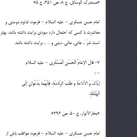
«مستدرك الوسائل، ج 8، ص 351، ح 5»
امام حسن عسكري – عليه السلام – فرمود: تداوم دوستي و
معاشرت با كسي كه احتمال دارد سودي برايت داشته باشد، بهت
است شرّ ـ جاني، مالي، ديني و … ـ برايت داشته باشد.
7- قالَ الإمامُ الْحَسَنِ الْعَسْكَري – عليه السلام
– :
إيّاكَ وَ الاْذاعَةَ وَ طَلَبَ الرِّئاسَةِ، فَإنَّهُما يَدْعُوانِ إلَي
الْهَلَكَةِ.
«بحارالأنوار، ج 50، ص 296»
امام حسن عسكري – عليه السلام – فرمود: مواظب باش از