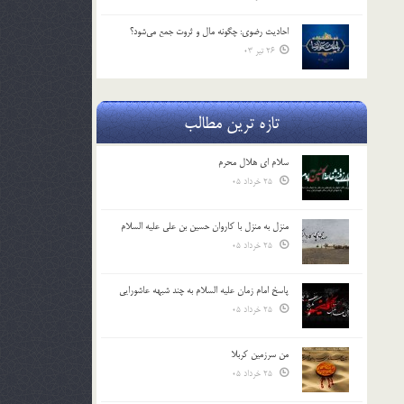
احادیث رضوی: چگونه مال و ثروت جمع می‌شود؟
26 تیر 03
تازه ترین مطالب
سلام ای هلال محرم
25 خرداد 05
منزل به منزل با کاروان حسین بن علی علیه السلام
25 خرداد 05
پاسخ امام زمان علیه السلام به چند شبهه عاشورایی
25 خرداد 05
من سرزمین کربلا
25 خرداد 05