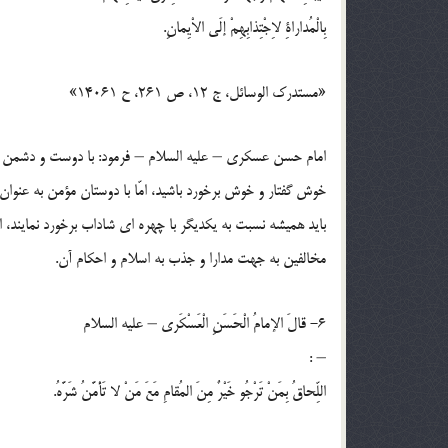
بِالْمُداراةِ لاِجْتِذابِهِمْ إلَي الاْيِمانِ.
«مستدرك الوسائل، ج 12، ص 261، ح 14061»
امام حسن عسكري – عليه السلام – فرمود: با دوست و دشمن
خوش گفتار و خوش برخورد باشيد، امّا با دوستان مؤمن به عنوا
بايد هميشه نسبت به يكديگر با چهره اي شاداب برخورد نمايند، ام
مخالفين به جهت مدارا و جذب به اسلام و احكام آن.
6- قالَ الإمامُ الْحَسَنِ الْعَسْكَري – عليه السلام
– :
اللِّحاقُ بِمَنْ تَرْجُو خَيْرٌ مِنَ المُقامِ مَعَ مَنْ لا تَأْمَّنُ شَرَّهُ.