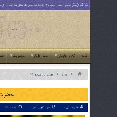
بِسْمِ اللَّـهِ الرَّحْمَـٰنِ الرَّحِيمِ
خانه
درباره ما
زیارت نامه خاص امام صادق علیه السلام
فراخو
خانه
کلام جاودان
ائمه اطهار
مهدویت
حد
حدیث
حضرت امام عسکری (ع)
حضرت 
خادم اهل البیت
حدیث
,
گلچین احادیث
24 اسفند 93