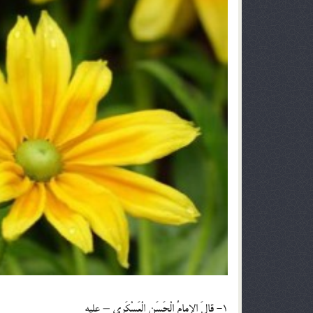
1- قالَ الإمامُ الْحَسَنِ الْعَسْكَري – عليه