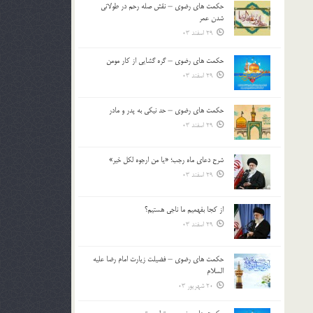
حکمت های رضوی – نقش صله رحم در طولانی
بالا
شدن عمر
و
29 اسفند 03
پایین
استفاده
حکمت های رضوی – گره گشایی از کار مومن
کنید.
29 اسفند 03
حکمت های رضوی – حد نیکی به پدر و مادر
29 اسفند 03
شرح دعای ماه رجب؛ «یا من ارجوه لکل خیر»
29 اسفند 03
از كجا بفهميم ما ناجی هستیم؟
29 اسفند 03
حکمت های رضوی – فضیلت زیارت امام رضا علیه
السلام
20 شهریور 03