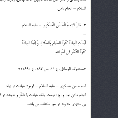
السلام – انجام دادن.
3- قالَ الإمامُ الْحَسَنِ الْعَسْكَري – عليه السلام
– :
لَيْسَتِ الْعِبادَةُ كَثْرَةُ الصّيامِ وَالصَّلاةِ، وَ إنَّمَا الْعِبادَةُ
كَثْرَةُ التَّفَكُّرِ في أمْرِ اللهِ.
«مستدرك الوسائل، ج 11، ص 183، ح 12690»
امام حسن عسكري – عليه السلام – فرمود: عبادت در زياد
انجام دادن نماز و روزه نيست، بلكه عبادت با تفكّر و انديشه در 
بي منتهاي خداوند در امور مختلف مي باشد.