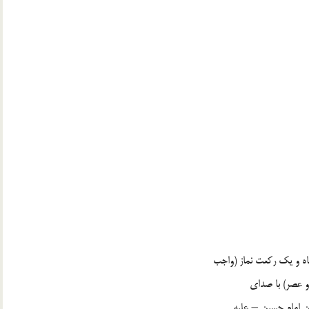
اه و يك ركعت نماز (واجب
 و عصر) با صداي
ين امام حسين – عليه