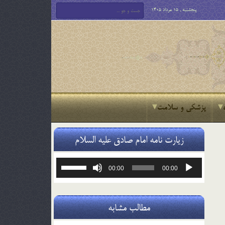
پنجشنبه , 15 مرداد 1405
پزشکی و سلامت
زیارت نامه امام صادق علیه السلام
پخش‌کننده
برای
00:00
00:00
صوت
افزایش
یا
کاهش
صدا
مطالب مشابه
از
کلیدهای